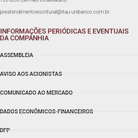
preatendimentoescritural@itau-unibanco.com.br
INFORMAÇÕES PERIÓDICAS E EVENTUAIS
DA COMPANHIA
ASSEMBLEIA
AVISO AOS ACIONISTAS
COMUNICADO AO MERCADO
DADOS ECONÔMICOS-FINANCEIROS
DFP