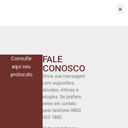
A E
Nossa
Onde
Traba
Fale
FALE
Consulte
CONOSCO
aqui seu
protocolo
Envie sua mensagem
com sugestões,
dúvidas, críticas e
elogios. Se preferir,
entre em contato
pelo telefone 0800
053 1800.