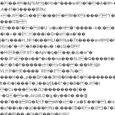
.A�41�0����@7Ac
+�Jt�Cc��]�I��I�W�X k��� "Y
���!Z&
D���f�� d�U`o�u�H̹�^����~k�;��
�t�=�:�| ���)�Gr�e�a�ʻ��
j�*x���H_N�j��L(�ϡa�7X����wv׈�60pM�
河n]�"�=I�X�B��u� t�cSj�O?
�H( B�P.9T>�ApV�q���;�ڪ�w"�
��.B*a�ֺ�e��*�s��nw���5Lt�Q����6
��5�F۠�����c�vG�� �;��M@r
VLP�E����`8(�2"��7u�
���H��_p��Q��36ۚ�M��5���������U
Ҟ�4)�)���T�,}��ql[&�6^�ɲ�B� �J�}
�Cx���w�ZLf��������]��
-�Q�w�كxUdLD�g;�y��0�.��꼫
��7��ф 6Q�&F�eW�x�>:ѧ�$.��f� L�ix
�xf��s�v�q{���Nz�.���B�Kv�)} ]�7�7{��]�j�yИW��ۦ6ٰٖ�M}
�Ӝ�B(��-�{A�I2���b'@{/