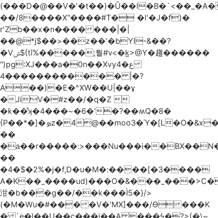
(���D�@��V�'�t��)�Ū��ǀ�B�`<��_�A���Zӏ�=�
��/8����X"����#T� �l'�J�f)�
r'Zb��x�n���� ���|�|
��@*j$��>��z��'�bYI-&��?
�Vݜ${tǐ%�����;퉡#v<�k̪>@Y�趨������
")pg:XJ���a�0n��Xvyع�4
���4��������� |�?
A��)�E�^XW��U|��ұ
�JiV�#z��/�q�Z 
�ƙ��̐ʞ�4���~�6�'�?��ʍQ�8�
{P��*�]�ܤz�4@��moo3�Ύ�[L�O�&x�Ǵ1���L�/@f�o!
��
�a��r�����:>���Nu���i��BX��
��
�4�$�2%�j�f,D�u�M�:����[�3����
A�K��_����ud)���O�&���_���>C�
泔�b���g��/��k���Ì5�}/>
(�M�Wu�#��� �V�'MX]���/Ѳ ���K
� `e�l��U��c���i��A ���ϟ�?>(�\~