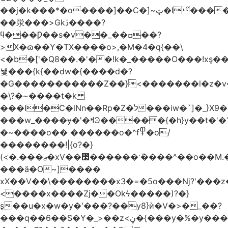
��j�k���*�o����]��C�]~ټ�l̃������7G��ß��ۻ�f�xڰ�}
��泶���>Gkڏ����?
ϥ���Ƿ��s�v��_��ߛ��?
>X�ɷ��Y�TX����o>,�M�4�q{��\
<�b�['�Q8��.�'��!k�_�����O���!xş
뇇���{k{��dw�{����d�?
�G�����������Z��}<�������l�z�
�\?�~����t�k
���I�C�lNn��Rp�Z�ל���iw�`]�_}X9��ᨰ��}
���w_����ɏ�'�ߞϿ�����{�h}y��t�'�?
�~����o�� ������o�^f߾�o/
��������!|{o?�}
(<�.���ޖ�xV��׷������·݇����^��o��M.��΍���_�?
���ӓ�O~]����
xX��V��\��������x3�=�5o���ǋ?'���z
<����x����Zj��Okϟ�����)?�}
ȿ��u�x�w�y�'���?��y8}ѝ�V�>�_��?
���q��6��S�Y�_>��z<ڼ�{���y�%�y���f���:ޚ���s8$