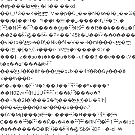
�#p���âz�H��l��kd
��\_/*3��K�`M��p�Q˷���N�se�I�˷��%��ۍ�_���W�00Į�J�r��H��(L��L6����iuɔ^e�MrX���5O���g�����݄9OӘ�����j��T����@�ҕ8���j
��j�]��zf�+^I��L� ��_˖����9\�"�
).�N:�\�����ǵg�4%��R��#���z�!
��Z��@��li�P<��`45k�U����0����
�vl�tp�\>e�D\�NK�f4�V��H�m!���<�
��e�[�r5���r~aM�x�̆���XDn�
���]-;z��;ю�j�k��a�6�~uP��3i��c���k
t�xܳ��z"���&#>
���J�K�&h����qUx��4h֕�R�Gy���&
<��!b��D-
@�z��o�N�2��J����*ѧ���?
��H0Zv=HU:>!��k���o�?
��~%�2I�'���S�"ţ���}�Ӹ�R|h|
�9����d�a�r�9��u���o.?
�{A'�Mj]���@�: ����H����i
C�������Ҋ�\�4���RN�י1w�IbE!
�s������Q�!R��I�@'Sb9OPi=�-d=W