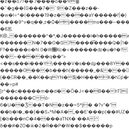
�z��o7?��.?����o��ߟ륳
�՟�g��{G���7�`9�Z���z��-
�w�l=^�(����19�z�����aY�����f|�}
����9^v�q��,z�Ѻ�j����ms���~������h�
�6㣽
K@_�������^�*,�J������l�h�����w
������N�7��O�G7����֟����Q�|1�
F?�����o�N 0�W׫Kc�<������ǳ�u�ϯ�?
��~�����q��">
<��s���i���Y\����V�s��dϼ���8Y�
�����O���b���h{�����_�&���
{��R��_��K��qYN�$j�H���K�hp҆�
��=p#
]r^��c�����m��d��Ö�J<��B��hT]|
�������Có­
6�U��Ǯ��T�N�z��=5*į� �?v"�־
��b�l�_��]��Sޑ*M�A�۬_��E'���p{��#UZ�D\1��%\9�<0Kl�>:
[�b���nC�4����aTNX� ��A
ծ��#�ZO�ӝ�2�R��P�W��$������p