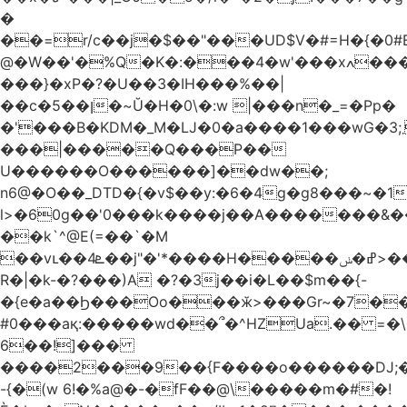
�
��=r/c��j�$��"���UD$V�#=H�{�0#B
@�W��'�%Q�K�:���4�w'���xߍ����r����PV��$�5�������mIz��}d���+h"SWq�w�d�w�Zas(H����qR��g�g��XNS&��9�5�Oȩ�O�
���}�xP�?�U��3�IH���%��|
��c�5��ן�~Ŭ�H�0\�:w |���n�_=�Pp�
�'���B�KDM�_M�Ǉ�0�a����1���wG�3;܂��%M�B�FV������`$)%�x|
���|�����Q���P��
U������O������]��dw��;
n6@�O��_DTD�{�v$��y:�6�4g�g8���~�
l>�60g��'0���k����j��A�������&��;wX���
��k`^@E(=��`�M
��vւ��4ܧ��j"�'*����H�����ߝ�ݭ>���_��I-
R�|�k-�?���)A �?�3j��i�L��$m��{-
�{e�a��Ϧ���Oo���ӂ>���Gr~�7����س~m��F;CZ .!O�ԇ4
#0���aқ:�����wd��՞�^HZUa.�� =�\
6��!]���
����2���9��{F����o������DJ;
-{�(w 6!�%a@�-�fF��@\�����m�#�!