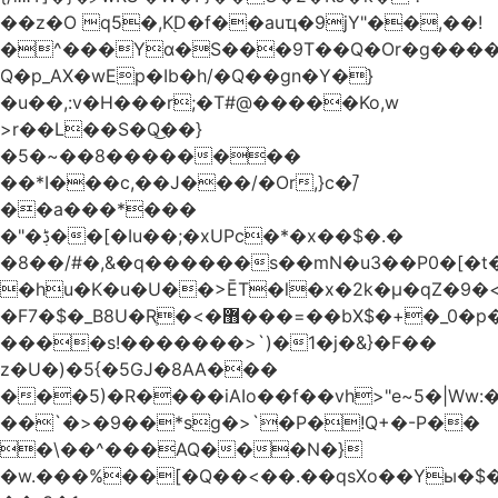
��z�O q5�,K֭D�f��auҵ�9jY"��,��!
�^���Yɑ�S���9T��Q�Or�g����
Q�p_AX�wEp�Ib�h/�Q��gn�Y�}
�u��,:v�H���r;�T#@�����Ko,w
>r��L��S�Q͜��}
�5�~��8��������
��*I���c,��J���/�Or,}c�/̚
��a���*���
�"�ڋ��[�Iu��;�xUPc�*�x��$�.�
�8��/#�,&�q������s��mN�u3��P0�[�t�
�hu�K�u�U��>ĒT�l�x�2k�μ�qZ�9�<
�F7�$�_B8U�Rֶ�<�޻���=��bX$�+�_0�p�=l
����s!�������>`)�1�j�&}�F��
z�U�)�5{�5GJ�8AA���
���5)�R����iAIo��f��vh>"e~5�|Ww:
��`�>�9��*sg�>`�P�!Q+�-P��
�\��^���AQ���N�}
�w.���%��[�Q��<��.��qsXo��Yы�$�j