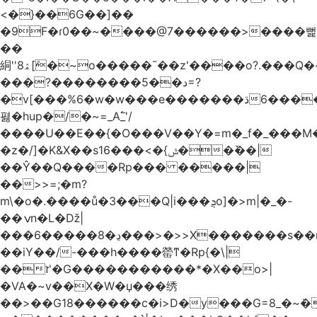
<�}��6G��]��
�9F�ɾ0��~����@7������>����뻝
��
絧''8ۿ[ܽ�~ο�����¯��z'����o?.���Q�~��t��/
���?��������5��د=?
�v[���%6�w�w���e�ڌ�������6���[�����
폃�hup�/�~=_A߱_'/
����U��E��{�O���V��Y�=m�_f�_���M
�z�/]�K&X��sݜ}�>���16��ٚ��|
��Ŷ��Q����Rp��� �����|
��>>=;�m?
m\�o�.����ů�3���Q|i���ܯo]�>m|�_�-
��ݍn�L�ǅ|
���6�����8�ڍ���>�>>X�������s��r��U�ş�-
��iY��/-���h����罃ͳ�Rp{�\|
��ז'�G�����������*�X��o>|
�VA�~v��X�W�џ���绣
��>��G18������c�i>D�y���G=8_�~ܿ�>