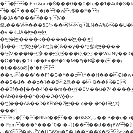
���jFհk&om�Ś���0��0�Խ��1�4ơI�3�
�I� ����j�'�wv$��F�n
ȟ�ϋA�"�����n{V�
氂.���V���&C'>��"qlLN�A%8��U
�v'�KL!A��
������<����e����|
(|o��࠺&�\>bg�)&��y��*ĝr����
�M���I�-6��i���i({�l��VoJNy��0
�C�1�/ۣ�0R;r��Ex�B�2�M�*j�B@��/��/
�b��&ά@|�'�F-
��hܚ���'��F1�C�*��ҫt*��H���Ȼi�w�_Z���aB����H
��$�մ�_��c�1��62㿡��l� Q��I�E|
��f��[���4'���m��'�0M��u�74����
�Ab۬�è���^�:��O�V݈ǭ�ݚ-
����A&��Ĭ:�KFh9�7�� s�� �t�(Bz}
���r|
ؼ5���RNʠ����r�0&8X؈ۍ��:B��e�h�h��1�F��FtÓc�LLW��5p�ZyyC�QX���v�@��0j�3��x���2���
� Fqm���^���`0� �~})����ժ��ɼ۴W�[!
ث�X�aNڱY�UG69q�9�J��Y��X�Sy:y��8�H~2,w�J4��z�T7F���߲"�&�-