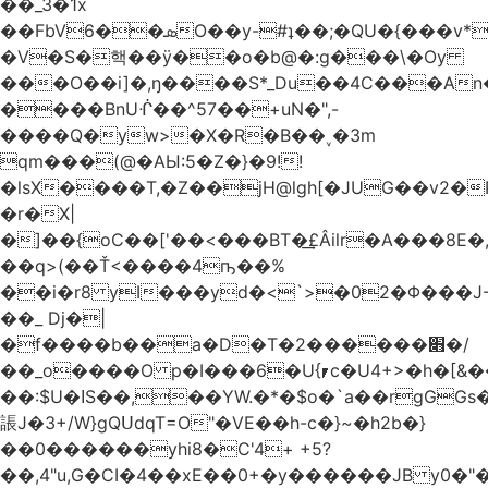
��_3�1x
��FbVܣ��6O��y-#ʇ��;�QU�{���v*�<�e�
�V�S�핵��ӱ��o�b@�:g���\�Oy
���O��i]�,ŋ����S*_Du��4C���An
����BnUᒖ��^57��+uN�",-
����Q�yw>�X�R�B��˯�3m
qm���(@�AЫ:5�Z�}�9!!
�lsX����T,�Z��jH@lgh[�JUG��v2�
�r�X|
�]��{oC��['��<���BT�͢£Âilr�A���8E�,
��q>(��Ť<����4ҧ��%
��i�r8 yI���yd�<`>�02�Φ���J
��_ Dj�|
�f����b��a�D�T�2������׋�/
��_o����O p�I���6�U{⎖c�U4+>�h�[&���
��:$U�ߊS��,��YW.�*�$o�`a��rgGGs�~
䛫J�3+/W}gQՍdqT=O"�VE��h-c�}~�h2b�}
��0������yhi8�C'4+ +5?
��,4"u,G�CI�4��xE��0+�y������JB y0�"