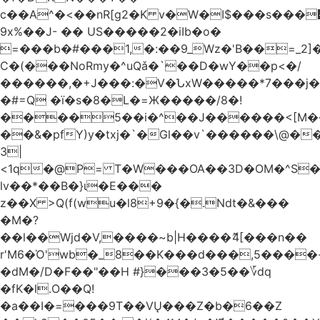
c��A^�<��nR[g2�K v�W�I$���s���
9x%��J- �� US�����2�iIb�o�
=���b�#���1,�:��9_Wz�'B��=_2
C�(���NoRmy�^uQǎ�`��D�wY��p<�/
������,�+J���:�V�ՆxW�����*7���j�
�#=Q �ï�s�8�L�=Ж�����/8�!
����5��i�^��J������<[M�
��&�pfY)y�txj�`�Gl��v`������\@�
3|
<1q�@P= T�W���OA��3D�OM�^S�)#�j��Q�
lv��*��B�}ι�E���
z��X >Q(f(wu�l8+9�{�.Ndt�&���
�M�?
��l��Wjd�V,����~b|H����ޮ4[���n��
r'M6�Ό'wb�_8��K���d���,5����
�dM�/D�F��"��H #}���3�5��؆dq
�fK�l.O��Q!
�a��I�=���9T��VŲ���Z�b�6��Z