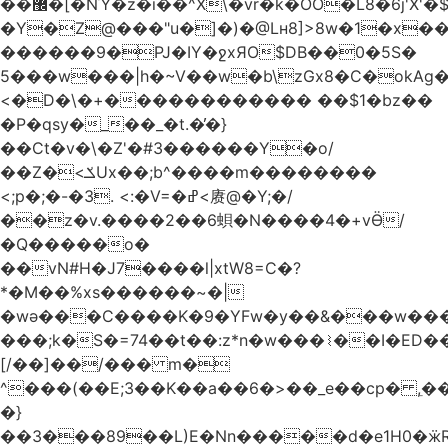
��޼�[�NΎ�z�i��^X\�vr�k�OO�L8�6j'X'�$�O���� �l�,���`�n�`��[���T��a{�-
�Y�Z@���"u�]�)�@Lʜ8]>8w�1�x
������9�PJ�IY�ջxЯO$DB��0�5S�
5���w���|h�~V��w�b\zGx8�C�okAg�
<�D�\�+������������ ��$1�bz��
�P�qsy�_��_�t.�̓�}
��Ct�v�\�Z'�#3������Y�o/
��Z�<ݎUx��;b^����m��������
<;p�;�-�3. <:�V=�ߝ<赓@�Y;�/
��z�v.����2��6蛽�N����4�+vӪ/
�Q�����o�
��vN#Н�J7����l|xtW8=C�?
*�M��%xs������~�|
�wǝ���C����K�9�YFw�y��&���w��
���;k�S�=74��t��:z*n�w���⌇��I�ED
[/��]��/��� m�
^���(��E;3��K��a��6�>��_e��cp� ,
�}
��3���89��L)E�Nn�����d�e1H0�ӝR