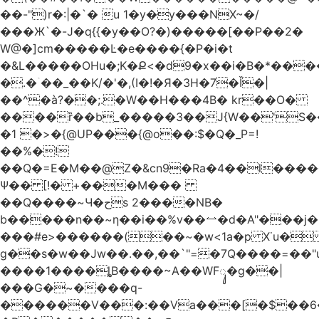
��-")r�:|�`� u 1�y�y���NX~�/
���Ж`�-J�q{{�y��O?�)�����[��P��2�
W@�]cm�����Ŀ�e����{�P�i�t
�&L�����OHu�;K�Ք<�d9�x��i�B�*��
�.�ۤ��_��K/�'�,(I�!�Я�3H�7�Ǐ�|
��^�à?��;.�W��H���4Β� kr��O�
����ȑ��b_�����3��J{W��'S�
�1 �>�{@UP���{@o��:$�Q�_P=!
��%�!
��Q�=E�M��@Z�&cn9�Ra�4��l����
Ψ�� [!� +���M���
��Q����~Ч�حs 2����NB�
b�����n��~ƞ��i��%v��⥎�d�A"���j�
���#e>������(��~�w<1a�p X˙u�
g��s�w��Jw��.��,��`"=�7Q����=��
����1����ȴB����~A��WFᬸ�g��|
���G�~����q-
������V���:��Va���[�$��6�