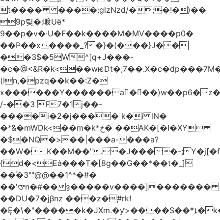
t���� ����:glzNzd/�;�!�)��
9p팆�:喥Uë*
9��p�v�·U�F��k����M�MV����p0�
��P��x����_?�}�(���}J��|
��3$�5W^[q+J���-
�c�@<&R�k<��wѥDt�;7��.X�c�dp���7M�
(In,�pzq��k��:Z�
x������Y������a�ٌ��)w��p6�z�
/-��3 F7�1j��-
����i�2�j���� k�i lN�
�*&�mWDk<��m�k*خ� ��AK�[�I�XY
�$�NQ�>��|���a-���a?
��W� K��M��".�J����-;Y�j[�f
{d�<Eà���T�[8g��G��*��t�_]
��ۚ�3""@@��1^*�#�
��'ᤅn�#��ȝ�����v����]�������
��DU�7�jβnz ���z�֚#rk!
�Ȩ�\�"�����k�JXm.�ƴ>����S��*ܐ�k��nJ�