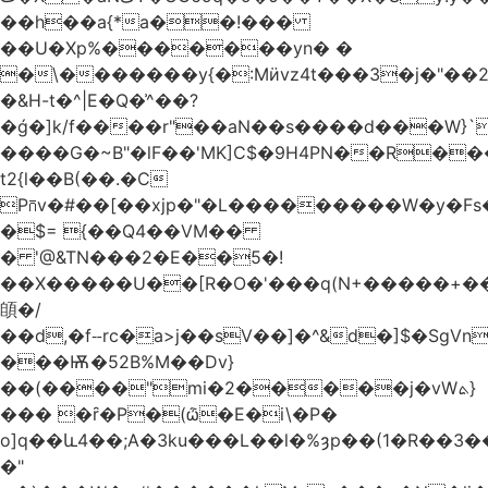
��h��a{*a��!���
��U�Xp%�������yn� �
�\�������y{�:Mӥvz4t���3�j�"��
�&H-t�^|E�Q�͗^��?
�ǵ�]k/f����r"��aN��s����d���W}`
����G�~B"�lF��'MK]C$�9H4PN��R�
t2{l��B(��.�C
P⩃v�#��[��xjp�"�L���������W�y�F
�$= {��Q4��VM��
� '@&TN���2�E��5�!
��X�����U��[R�O�'���q(N+�����+���
䫁�/
��d,�fⵧrc�a>j��sV��]�^&d�]$�SgVn�J��
���Ѭ�52B%M��Dv}
��(����"mi�2�����j�vWܬ}
��� �ȓ�P�(ѽ�E�i\�P�
o]q��և4��;A�3ku���L��l�%ȝp��(1�R��
�"