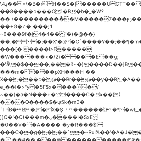
\4ڊ��=\�B�rH��S�[����ܽ�UCTT��+$PV�s��I�?
��8����o���O1�B�b�_�W?
��|\���������ޯ��M�����7���ϝݫ���OW|
��+G�؉� ���;ꀀ
~8���9f�j4�4��"�)�@��}
��.� �;��X'�o�C`����۷��;��ף�m����;����3��"�����6�Pg����#ͨ�?
���[� ����!>F�����
�W������<�/2\� ���E��g;
�'ǟ\�$����,���ʭ~�)����D��]B��_vܝ���>�6���{(���ZH�W�4x��S���8���Ek
���m� ���pXH���H ��
X�����c�@��Br��@��y��R�A��
e˽��I�>"y�5Ғ$x�����/
ܬ��(�a�N���+�����C�x��}
���Q����$�ψ5k�m3�
`IB�B�;�X�Ş������Ώ�*�wI;
))O�'�O(���m�ۍ����I�SxE
�0��V��A���� �y�R���$!
���Ͼ��g����`�~Ru!%��'�A�J��
�\��#��.���W�����������@®�>�b��