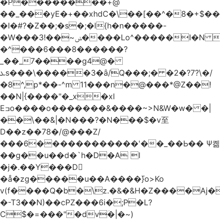
�Р��������+@
��_���yE�+��xhdC�\��[��^�8�+$�
�I�#?�Z��;�s�;�l{h�n�����-
�W���ݭ~��!3����Lo^�����I�N C��k������������P�A�8~�^X�#e5�����G6���^x��� )
�^���6���8������
?
_��_7����g4@�
ܥs���\�����3�ȃ/Q���;� �2�?7?\�/
�8^,p*��-^m 11���n�@���*@Z��!
��N|{����"�_x�xl
Eߏo����o�������&����~>N&W�w� �|
��\��&|�N���?�N���$�v至
D��z��78�/@���Z/
���6������������'��_��Ь�� Ѱ콂
��g��u��d�`h�D�A l
�j�.��Y���D
�å�zg�����u��A����߫}o>Ko
v(f����Q�b�\z.�&�&H�Z����Aj�
�-T3��N)��cPZ���6i�;P�L?
C$�=���"�dvؔ�|�~)