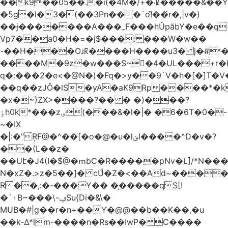
��k9��05��.�i(�4M�/+�˸Ɇ�����&��Y�הl���c�1:�[��5�y؏l��c��8`�/
�5g�l�3�(��3Pn���`o!͊��́r�,|v�)
��ɉ�������A���_F���hǓpăbY�e��q(
Vp7��a0�H�=�j$���: ���W�w��
-��H���Oɹk̃����H����u3� j�#˂��
����M�9z�w���S~�4�UL���+r�
q�:���2�
e<�@N�)�Fq�>y��9`V�һ�[�]T�
��q��zJǑ�lS�yA�aK9Rp����*�
�x�~}ZX>����?�� � �)���?
ٶh0k*���z؈(���&�l�|� �6�6T�0�-
~�IX
�|:�"ŖF@�^��[�o�@�u�lݶl����^D�v�?
��(L��z�
��Uէ�J4(I�$@�ՠbC�R�����pNv�L]/*N��
N�xZ�.>z�5��]� cUͩ�Z�<��Ad~�������T�
R��,:�-���Y�� �֤�����qS[!
�`۽B~���\-ݠSu{Di�&\�
MՍB�#|g��r�n+��Ƴ�@@��b��K��,�u
��k-Δ*lm-����n�Rs��IwP� C����