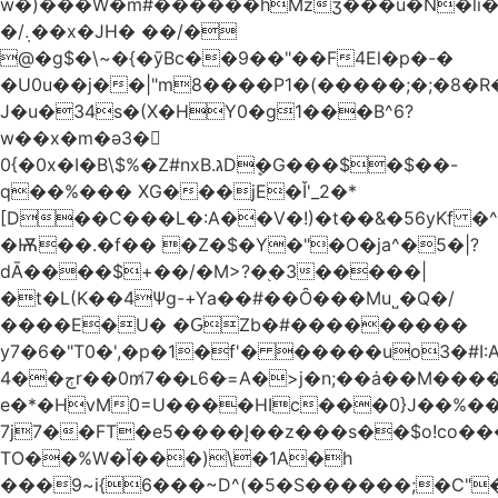
w�)���W�m#������hMzʒ���u�N�li�
�/܉��x�JH� ��/�
@�g$�\~�{�ȳBc��9��"��F4El�p�-�
�U0u��j��|"m8����P1�(�����;�;�8�
J�u�34s�(X�HY0�g1���B^6?
w��x�m�ә3�
0{�0x�I�B\$%�Z#nxB.גDܷ�G���$�$��-
q��%��� XG���jE�Ǐ'_2�*
[D��C���L�:A��V�!)�t��&�56yKf �^
�Ѭ��.�f�� �Z�$�Y�"�O�ja^�5�|?
dĀ����$+��/�M>?�֭�3�����|
�t�L(K��4Ψg-+Ya��#��Ȏ���Mu˽�Q�/
����E�U� �ԌZb�#���������
y7�6�"T0�',�p�1�f'� �����uo3�#
ڄ��4r��0m̸7��ʟ6�ּ=A�>j�n;��ȧ��M����at���7q-
e�*�HvM0=U����HIc���0}J��%�
7j7��FT�e5����Į��z���s��$o!co���A
TO��%W�Ĭ���)\�1A�h
���9~i{6���~D^(�5�S������;�C"