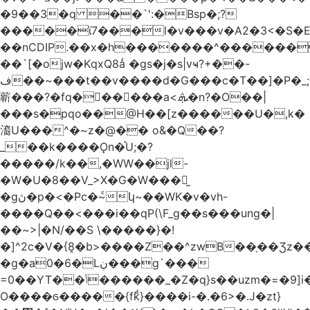
�9��3�q ��`':�Bsp�;?
�����ϊ7���l�v���v�A2�3<�S�E
��nCDIP.��x�h�������^������
��`[�ojw�ΚqxQ8ǻ �gs�j�s|vҹ?+��-
ف��~���t��v����d�G���c�T��]�P�
_
龩���?�fq������a<.ܞ�n?�O��|
���s�pqo��@H��[z������U�,k�
㵝U���^�~z�@�� o&�Q��?
_��k����Ǫn�֡U;�?
�����/k��,�WW��jl-
�W�U�8��V_>X�G�W���𾶲̫
�gڽ�p�<�Pc�~ͨկ~��WK�v�vh-
����Q��<���i��qP(\F_g��s���ung�|
��~ >|�N/��S \�����}�!
�]^2c�V�{8̭�b>����Z��^zwB��ָ��Ʒz�
�g�a0�6�Lڹ���g`���
=0��YT��ݳ������_�Z�q}s��uzm�=�9]i��?
O����ϭ�����{fkͩ}����i-�.�6>�.J�zt}