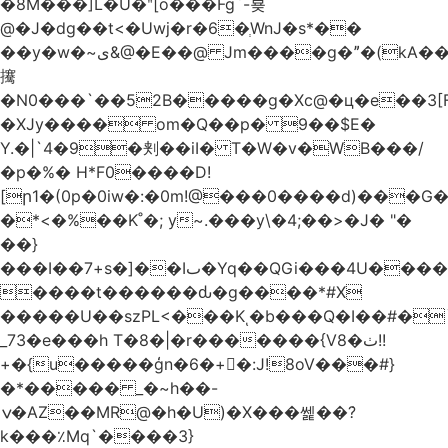
�8M���]L�U�ʺ[o���Fg`-뵺
@�J�dg��t<�Uwj�r�6�ְWnJ�s*��
��y�w�~ى&@�E��@ Jm����g�ˮ�(kA��b�^"���3���4�q��E$�J���`�%�y�JcX����2��R�,q0��3�
㩷
�N0���`��52B�����g�Xc@�ц�e��3[
�XJy���� om�Q��p� 9��$E�
Y.�|`4�9�刾��iI� T�W�v�WB���/
�p�%� H*F0����D!
[ր1�(0p�0iw�:�0m!@���0����d)���G
�*<�%��K˚�; y~.���y\�4;��>�J� "�
��}
���I��7+s�]��Iٮ�Yq��QGi���4U�����
����t������ԃ�g����*#X
�����U��szPL<���Kͺ�b���Q�I��#�
_73�e���h T�8�|�r�������{V8�ٺ!!
+�{u�����ģn�6�+�:J!8oV���#}
�*����� _�~h��-
ݍ�AZ��MR@�h�U)�X���쎑��݁?
k���٪Mq`����3}