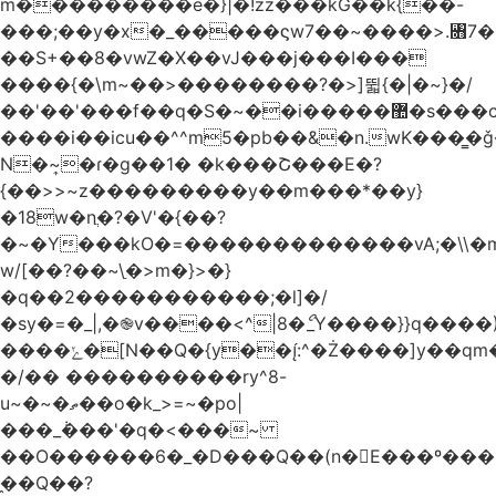
m���������e�}|�!zz���kG��k{��-
���;��y�x�_�����ϛw7��~����>.꧛7�
��S+��8�vwZ�X��vJ���j���ӏ���
����{�\m~��>��������?�>]뛻{�|�~}�/
��'��'���f��q�S�~��i�����޺�s���c�K�>���f}
����i��icu�
�^^m5�pb��&�n.wK���͇�ǧ
N�~͎�ɾ�g��1� �k���Շ���E�?
{��>>~z���������y��m���*��y}
�18w�nֲ�?�V'�{��?
�~�Y���kO�=�������������vA;�\\�m
w/[��?��~\ַ�>m�}>�}
�q��2�����������;�l]�/
�sy�=�_|,�֎v����<^|8�ޯ_Y����}}q����)
����ݺ�[N��Q�{y��:^�Ż����]y��qm�<=m}>�����\�'����/
�/�� ����������ry^8-
u~�~�ތ��o�k_>=~�po|
���_݃���'�q�<���~
��O������6�_�D���Q��(n�E���º���
�̼�Q��?