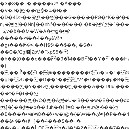
�3�8�� :�;����xz* ����
�V�J�[��ql�%�I��
�D�4Ď>��Ŗ\���ֶ��G�����RG�*K��'��
nڍ���Nn[��nN¹���6��� �&�Y�`�����-
=ܜv�&��M�W�A�g�?
�������4��ۋ&Vi
�g)���Iܹi��H$5(��$��, �S�/
��Q�/Qg՗|ZpV�TxpS5�
�h��{0���e����9�ͯM��B��Y����
�}
���߾��L�@��������Oo�l>�T�GO���p{�*�Smmn������GM���A��?
�gt�vU���G��^�� /V^�G����ϝ�B�
.�����Y��l>��������w��Ƭ!tIuʽ��
��t�F�(��
�������/C��A�U�!B���w�E����dc
,]�]��;�b��;fuh��j`Q|�� .rv6��
�B����eO��w�)@�{�\��ڽj�P���4$%��ܑ
��&��(t ]��4���S��٠�
͏��x�ه`���|_O0�o�/l�*�2�j:���7��g�/