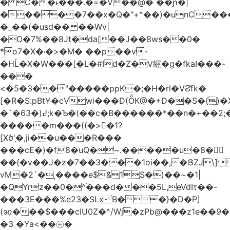
� C��˫���.�=�V��@� ��ɲ�|
�����7��x�Q�"+^��)�unC���
�_��(�usd�� ��Wv|
�O�7%��8Jt�da[��J��8ws��0�
*o7�X�˓�>�M� ��p��v-
�HĹ�X�W���[�L�#Id�Z�V䌂�g�fkaI���-
���
<�5�3��"�����ppK�;�H�rl�VϨ̽fk�
[�R�S:pBtY�cVwi���D(ȪK@�+D��S�{)
�`�6߄(�3;k�Ƅ�(��c�B������*��n�+��2;��^��Q�މ7X�v�b
�����m���((�>򍹐�1?
[Xծ߲'�,ji��u���R���
���cE�)�f8�uQ�~.�����u�8�𠗒
��{�v��J�z�7��3���1oi��,�ՑZJ\]
vM�2`�ˌ����e$&1S�)��~�1|
�QYrz��0�^۬���d���5L,eVdIτ��-
���3E���%e23�SLx B��}�D�P]
(ꩆ���$���cIU0Z�^/Wj�zPb@���z1e��9��{��ܮ�mJ��i�
�3 �Ya<��㋲�