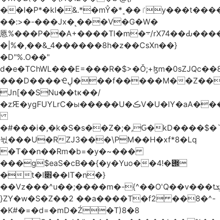
��I�P*�kI�&.*�mŶ�*˱��ٵy���t�����c�4'��cU'����d9�8��F��Y�a<.+�H�6���V��0����ԲT���|2�!j�YwP����oO��1u�B�ki/
��:>�-���Jx�˻���V�G�W�
㥦%���P��A+����Tl�m�܋/rX74��Ԃ����u�Zu��W�s4}
�|%�,��&_4������8h�z��CsXn��}
�D"%.O��"
d�e�TChWL���E=���R�$>�Ǒ;+ɮm�0sZJQc��8N���mۂX��#M�Q؃eM������zuz
���D����Ҽڸ���f�����M��Z��&ƕ�
Jn[��SNu��tĸ��/
�zԘ�ygFUYLrC�ы�����U�ڪV�U�lY�aA���
�#���i�,�k�S�s��Z�;�,Ԍ�kD����$�`�}@���b�`��⑴�1s
뉛���U�RZJ3���\PM��H�xf*8�Lq
�T��n��Rm�b=�y�~���
���g$eaS�cB��{�y�Yuo��݌�!4
�t�l׋��lT�n�}
��Vz���^u��;����m�-{^��O'Q��v���tܮ�H%��f�D��x����GMOY;���VF@���V�Ťg�%u(&12��mI��ɔ�yIt�iz��h4���ۓ�>���֪�h:_���W00
}ZY�w�S�Z��2 ��a����T�f2 ��8�^-
�K#�=�d=�mD�Ź�T)8�8