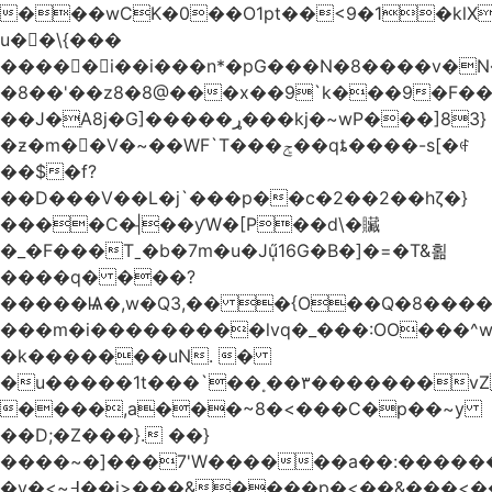
���wCK�0��O1pt��<9�1�klX
u��\{���
�����i��i���n*�pG���N�8����v�N
�8��'��z8�8@���x��9`k���9�F�
��J�ֵA8j�G]�����ړ���kj�~wP���]83}
�ƶ�m��V�~��WF`T���ݮ��qȶ����-s[�ꏶ
��$�f?
��D���V��L�j`���p��c�2��2��hζ�}
����C�|̵��ƴW�[P��d\�贜
�_�F���Tˍ�b�7m�u�Jű̩16G�B�]�=�T&횖
����q� ���?
�����Ѩ�,w�Q3,�� �{O��Q�8�����O
���m�i���������lvq�_���:OO���^w
�k�������uN. �
�u�����1t���`��˳��۳�������v
����,a���~8�<���C�p��~y
��D;�Z���}. ��}
����~�]���7'W������a��:�����
�v�<~߃��j>���&����p�<��&���<����