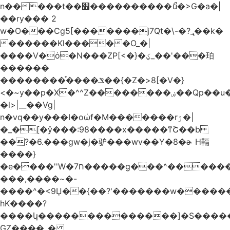
n�����t��׮����������ޯu�>G�a�|
��ry��� 2
w�O���Cg5[�������j7Qt�\-�?_̢��k�
������Kl�����O_�|
����V�ȯ�N���ZP[<�}�ؼ_��'���珀
������
��������֯����ݏ��{�Z�>8[�V�}
<�~y��p�X�^^Z��������ۻ��Qp��u���\�m���k�?
�l>|__��Vg|
n�vq��y���I�oώf�M�������rۯ�|
�_�[�ŷ���:98����xֹ�����ͳՇ��b
��?�6.���gw�j�驴���wv��Y�8�ɚ H䩹
����}
�e����''W�ח7�����g���^�������և����>�����%H�����_�?
���,����~�-
����^�<9Џ��{��?'�������w�������9z�
̛hK����?
����կ��������������]�S�����o�
GZ����_�