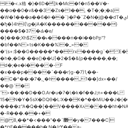
i�<.x格 �}�6D�ͥ]k�Mc�f�n5��V�-
��ɑ��0�v&��3 �Zs� I��, �T�;�;�a}
�W�1���a��6�Ͱ��`)�P�`Z�N�j@��dT�ېN*��ruh���5����P�H�%��'(9vS#�����G�I�l�
�ђ�}4hI[\g�̠iA�K�����������}
����$�37�Ԃ�e/
�]���;Xh$Z��˫����ո��i��bPp"?
�bf��N+ts�K���%)�_=�
�'(s+:$��G�����*��rx����g`� E�
�h�,�G� ��e{)��U]�2�$�&{p�����,��;
d�;�e�i��� �- F
�x���p����`���r}g-�7}1,��-
�C�^��:�7�,˱�h����_1��]dx=��/
��@`�
¯>��
:��D��O.Ar�u�7�\�k�f��J;n+���L
15�N�Y�5sX�DQӨ�L:X��K�*��MiU��J�{
����z"A�Q��[��ܲV����Xʌ����hh�NA
�-R���.��+�
@ ͎޵`��"���>�*��,8�y�7���C|
�*¤F�����h�ːN�/rɎ��a-