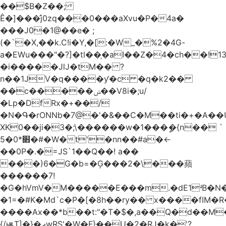
��$B�Z��;
Ê�]���̛j0zq���0���aXvu�P�4a�
���J0�1@��e� ;
(�`�X,��k.C!i�Y,�[:�W_�%2�4G-
a�EWu���"�?]�tl��֛�aI��Z�4�ch��!
�i�����JlJ�tM�� ?
n��1JV�q����ƴ�c �q�k2��
��c�����ݭ��V8i�;u/
�Lp�DfRx�+��/
�N�Գ�rONNb�7@�'�&��C�M��ti�+�A��
XK0��ji�3�;\������w�1���ީ�{n�� `
5�׋*0�#�W�t'�nn��#a�<-
��0P�.�=JS`1��Q��! a��
���)6�G�b=�Ģ���2�\���蘋
������7!
�G�hVmV�M�����E���m.�dE1ʴB�N�
�1=�#K�Md`c�P�[�8h��ry�� x����fIM�R
����Ax��*b��t:"�T�$�,a��Q�d��M�
{/ѭT]�}�ދwRS'�W�F}��U�2�RJ�k�'?