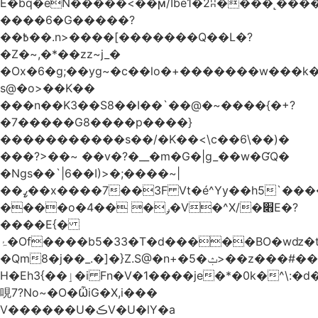
Ѐ�bq�eN�����<��ϻ/Ibe1�2ʭ����˻�����ۍ�
����6�G�����?
��߿��.n>����[�������Q��L�?
�Z�~,�*��zz~j_�
�Ox�6�g;��yg~�c��lo�+�������w��
s@�o>��K��
���n��K3��S8��I��`��@�~����{�+?
�7�����G8����p����}
�����������s ��/�K��<\c��6\��)�
���?>��~ ��v�?�__�m�G�|g_��w�ƓQ�
�Ngs��`|6� �I)>�;����~|
��ߨ��x����7��3F Vt�é^Yy��h5`����ۻ���5�"�}1k�[S��ͪ����l��blw��=��S.u}
����o�ݛ� ��4�V�^X/�׋E�?
����E{�
ۂ�Of����b5�33�T�d�����BO�wǳ�t1
�Qm8�j��_.�]�}Z.S@�n+�5�ݑ>��z���#��,s
H�Eh3{��ٳ�i Fn�V�1����je�*�0k�^\:�d�0�AOoNܰ� vLa��b�@�6��CM��H̷�~��)����h��o
哯7?No~�O�ѼiG�X,i���
V������U�ڪV�U�lY�a