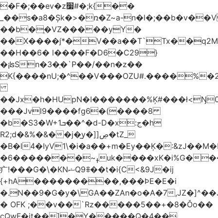
�F�;��ev�z׷#�;k{��
_��s�a8�Șk�>�ռ�Z~a-n�l�;��b�v�
��b�֑�VZ�����yΥ�
��X����*�V��a��T`Tx��q2M[
��H��6� l����F�D6�C29}
�¡ʪSn�3�ְ�`P��/��n�z��
K{����nU;�^��V���OZU#.����%�2
��Jx�h�HUpN�I�������%Ķ#���ł<Ŋ0
���Jvl9����fg
6�(����8
�b�S3�W+1ܒ��^�d-D�x:ج�h
R2;d�&%�&��j�̫y�]]ڝ�tZ_
�B�l4�IyV1\�i�a��+m�Ey��Ķ�:&zJ��M
�ߪ~�������6uk����xK�i%G����^��Ai�^rN���Ň�0���p���L>�
⽧!���G�\�KNޝQ9ꎖ��t�i{C<&9J�ij
{+hA���������,���ϷE�E�i
�.N��9�G�y�\GA��ZAn�o�A�7,JZ�]^�
� OFK ;��v��`Rz�����5��+�8�Ǒo��
cQwF�it��]�Y�����Q�4��