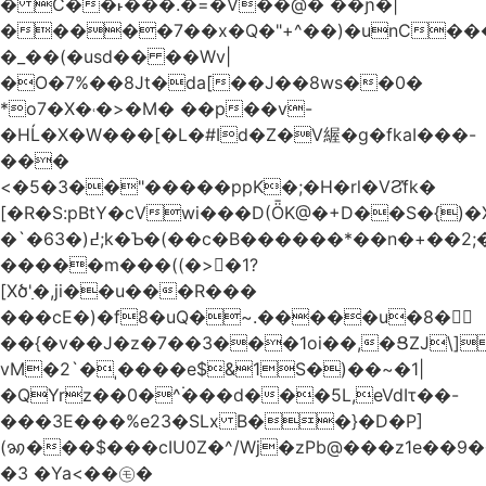
� C��˫���.�=�V��@� ��ɲ�|
�����7��x�Q�"+^��)�unC���
�_��(�usd�� ��Wv|
�O�7%��8Jt�da[��J��8ws��0�
*o7�X�˓�>�M� ��p��v-
�HĹ�X�W���[�L�#Id�Z�V䌂�g�fkaI���-
���
<�5�3��"�����ppK�;�H�rl�VϨ̽fk�
[�R�S:pBtY�cVwi���D(ȪK@�+D��S�{)
�`�6߄(�3;k�Ƅ�(��c�B������*��n�+��2;��^��Q�މ7X�v�b
�����m���((�>򍹐�1?
[Xծ߲'�,ji��u���R���
���cE�)�f8�uQ�~.�����u�8�𠗒
��{�v��J�z�7��3���1oi��,�ՑZJ\]
vM�2`�ˌ����e$&1S�)��~�1|
�QYrz��0�^۬���d���5L,eVdIτ��-
���3E���%e23�SLx B��}�D�P]
(ꩆ���$���cIU0Z�^/Wj�zPb@���z1e��9��{��ܮ�mJ��i�
�3 �Ya<��㋲�