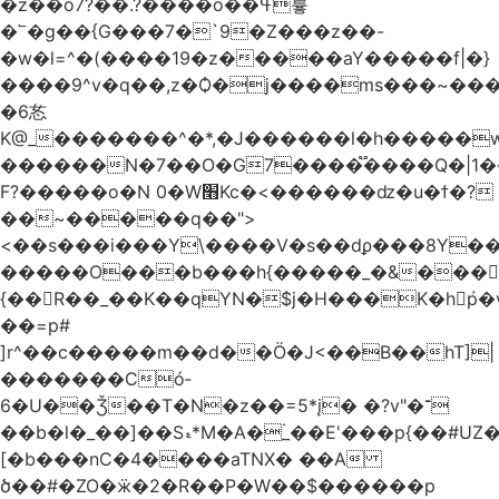
�z��o7?��.?����o��ߟ륳
�՟�g��{G���7�`9�Z���z��-
�w�l=^�(����19�z�����aY�����f|�}
����9^v�q��,z�Ѻ�j����ms���~������h�
�6㣽
K@_�������^�*,�J������l�h�����w
������N�7��O�G7����֟����Q�|1�
F?�����o�N 0�W׫Kc�<������ǳ�u�ϯ�?
��~�����q��">
<��s���i���Y\����V�s��dϼ���8Y�
�����O���b���h{�����_�&���
{��R��_��K��qYN�$j�H���K�hp҆�
��=p#
]r^��c�����m��d��Ö�J<��B��hT]|
�������Có­
6�U��Ǯ��T�N�z��=5*į� �?v"�־
��b�l�_��]��Sޑ*M�A�۬_��E'���p{��#UZ�D\1��%\9�<0Kl�>:
[�b���nC�4����aTNX� ��A
ծ��#�ZO�ӝ�2�R��P�W��$������p