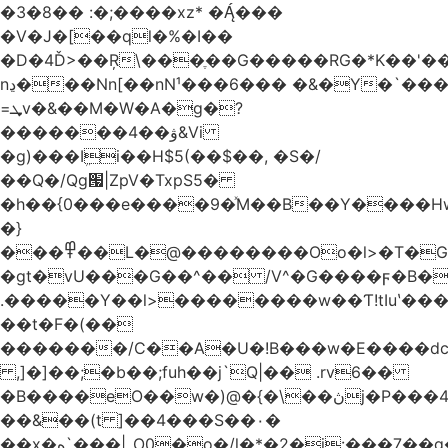
�3�8�� :�;����xz* ����
�V�J�[��ql�%�I��
�D�4Ď>��Ŗ\���ֶ��G�����RG�*K��'��
nڍ���Nn[��nN¹���6��� �&�Y�`�����-
=ܜv�&��M�W�A�g�?
�������4��ۋ&Vi
�g)���Iܹi��H$5(��$��, �S�/
��Q�/Qg՗|ZpV�TxpS5�
�h��{0���e����9�ͯM��B��Y����
�}
���߾��L�@��������Oo�l>�T�GO���p{�*�Smmn������GM���A��?
�gt�vU���G��^�� /V^�G����ϝ�B�
.�����Y��l>��������w��Ƭ!tIuʽ��
��t�F�(��
�������/C��A�U�!B���w�E����dc
,]�]��;�b��;fuh��j`Q|�� .rv6��
�B����eO��w�)@�{�\��ڽj�P���4$%��ܑ
��&��(t ]��4���S��٠�
͏��x�ه`���|_O0�o�/l�*�2�j:���7��g�/