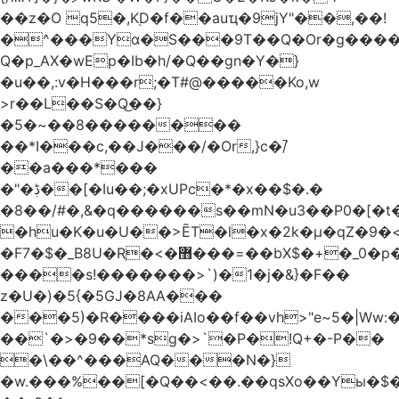
��z�O q5�,K֭D�f��auҵ�9jY"��,��!
�^���Yɑ�S���9T��Q�Or�g����
Q�p_AX�wEp�Ib�h/�Q��gn�Y�}
�u��,:v�H���r;�T#@�����Ko,w
>r��L��S�Q͜��}
�5�~��8��������
��*I���c,��J���/�Or,}c�/̚
��a���*���
�"�ڋ��[�Iu��;�xUPc�*�x��$�.�
�8��/#�,&�q������s��mN�u3��P0�[�t�
�hu�K�u�U��>ĒT�l�x�2k�μ�qZ�9�<
�F7�$�_B8U�Rֶ�<�޻���=��bX$�+�_0�p�=l
����s!�������>`)�1�j�&}�F��
z�U�)�5{�5GJ�8AA���
���5)�R����iAIo��f��vh>"e~5�|Ww:
��`�>�9��*sg�>`�P�!Q+�-P��
�\��^���AQ���N�}
�w.���%��[�Q��<��.��qsXo��Yы�$�j