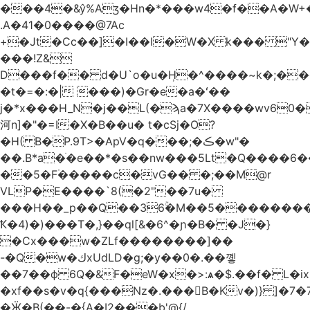
.A�41�0����@7Ac
+�Jt�Cc��]�I��I�W�X k��� "Y
���!Z&
D���f�� d�U`o�u�H̹�^����~k�;��
�t�=�:�| ���)�Gr�e�a�ʻ��
j�*x���H_N�j��L(�ϡa�7X����wv׈�60pM�
河n]�"�=I�X�B��u� t�cSj�O?
�H( B�P.9T>�ApV�q���;�ڪ�w"�
��.B*a�ֺ�e��*�s��nw���5Lt�Q����6
��5�F۠�����c�vG�� �;��M@r
VLP�E����`8(�2"��7u�
���H��_p��Q��36ۚ�M��5���������U
Ҟ�4)�)���T�,}��ql[&�6^�ɲ�B� �J�}
�Cx���w�ZLf��������]��
-�Q�w�كxUdLD�g;�y��0�.��꼫
��7��ф 6Q�&F�eW�x�>:ѧ�$.��f� L�ix
�xf��s�v�q{���Nz�.���B�Kv�)} ]�7�7{��]�j�yИW��ۦ6ٰٖ�M}
�Ӝ�B(��-�{A�I2���b'@{/