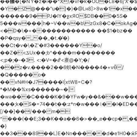
��޼�[�NΎ�z�i��^X\�vr�k�OO�L8�6j'X'�$�O���� �l�,���`�n�`��[���T��a{�-
�Y�Z@���"u�]�)�@Lʜ8]>8w�1�x
������9�PJ�IY�ջxЯO$DB��0�5S�
5���w���|h�~V��w�b\zGx8�C�okAg�
<�D�\�+������������ ��$1�bz��
�P�qsy�_��_�t.�̓�}
��Ct�v�\�Z'�#3������Y�o/
��Z�<ݎUx��;b^����m��������
<;p�;�-�3. <:�V=�ߝ<赓@�Y;�/
��z�v.����2��6蛽�N����4�+vӪ/
�Q�����o�
��vN#Н�J7����l|xtW8=C�?
*�M��%xs������~�|
�wǝ���C����K�9�YFw�y��&���w��
���;k�S�=74��t��:z*n�w���⌇��I�ED
[/��]��/��� m�
^���(��E;3��K��a��6�>��_e��cp� ,
�}
��3���89��L)E�Nn�����d�e1H0�ӝR