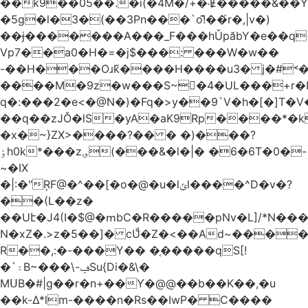
��k9��05��.�i(�4M�/+�˸Ɇ�����&��Y�הl���c�1:�[��5�y؏l��c��8`�/
�5g�l�3�(��3Pn���`o!͊��́r�,|v�)
��ɉ�������A���_F���hǓpăbY�e��q(
Vp7��a0�H�=�j$���: ���W�w��
-��H���Oɹk̃����H����u3� j�#˂��
����M�9z�w���S~�4�UL���+r�
q�:���2�
e<�@N�)�Fq�>y��9`V�һ�[�]T�
��q��zJǑ�lS�yA�aK9Rp����*�
�x�~}ZX>����?�� � �)���?
ٶh0k*���z؈(���&�l�|� �6�6T�0�-
~�IX
�|:�"ŖF@�^��[�o�@�u�lݶl����^D�v�?
��(L��z�
��Uէ�J4(I�$@�ՠbC�R�����pNv�L]/*N��
N�xZ�.>z�5��]� cUͩ�Z�<��Ad~�������T�
R��,:�-���Y�� �֤�����qS[!
�`۽B~���\-ݠSu{Di�&\�
MՍB�#|g��r�n+��Ƴ�@@��b��K��,�u
��k-Δ*lm-����n�Rs��IwP� C����