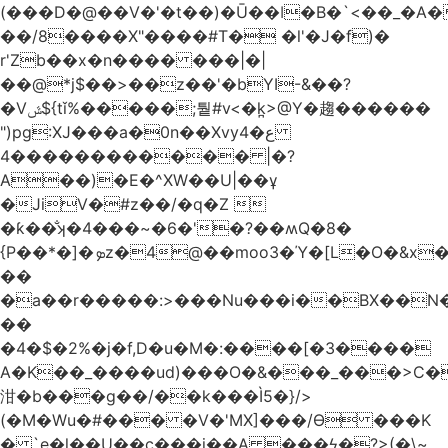
(���D�@��V�'�t��)�Ū��ǀ�B�`<��_�A���Zӏ�=�
��/8����X"����#T� �l'�J�f)�
r'Zb��x�n���� ���|�|
��@*j$��>��z��'�bYI-&��?
�Vݜ${tǐ%�����;퉡#v<�k̪>@Y�趨������
")pg:XJ���a�0n��Xvyع�4
���4��������� |�?
A��)�E�^XW��U|��ұ
�JiV�#z��/�q�Z 
�ƙ��̐ʞ�4���~�6�'�?��ʍQ�8�
{P��*�]�ܤz�4@��moo3�Ύ�[L�O�&x�Ǵ1���L�/@f�o!
��
�a��r�����:>���Nu���i��BX��
��
�4�$�2%�j�f,D�u�M�:����[�3����
A�K��_����ud)���O�&���_���>C�
泔�b���g��/��k���Ì5�}/>
(�M�Wu�#��� �V�'MX]���/Ѳ ���K
� `e�l��U��c���i��A ���ϟ�?>(�\~