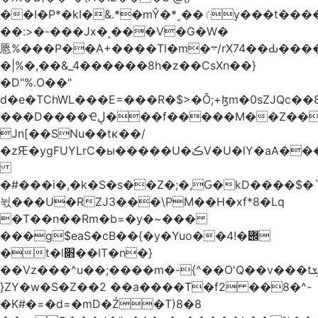
��I�P*�kI�&.*�mŶ�*˱��ٵy���t�����c�4'��cU'����d9�8��F��Y�a<.+�H�6���V��0����ԲT���|2�!j�YwP����oO��1u�B�ki/
��:>�-���Jx�˻���V�G�W�
㥦%���P��A+����Tl�m�܋/rX74��Ԃ����u�Zu��W�s4}
�|%�,��&_4������8h�z��CsXn��}
�D"%.O��"
d�e�TChWL���E=���R�$>�Ǒ;+ɮm�0sZJQc��8N���mۂX��#M�Q؃eM������zuz
���D����Ҽڸ���f�����M��Z��&ƕ�
Jn[��SNu��tĸ��/
�zԘ�ygFUYLrC�ы�����U�ڪV�U�lY�aA���
�#���i�,�k�S�s��Z�;�,Ԍ�kD����$�`�}@���b�`��⑴�1s
뉛���U�RZJ3���\PM��H�xf*8�Lq
�T��n��Rm�b=�y�~���
���g$eaS�cB��{�y�Yuo��݌�!4
�t�l׋��lT�n�}
��Vz���^u��;����m�-{^��O'Q��v���tܮ�H%��f�D��x����GMOY;���VF@���V�Ťg�%u(&12��mI��ɔ�yIt�iz��h4���ۓ�>���֪�h:_���W00
}ZY�w�S�Z��2 ��a����T�f2 ��8�^-
�K#�=�d=�mD�Ź�T)8�8