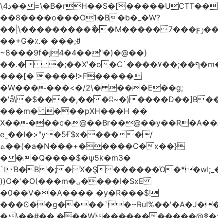
\4ڊ��=\�B�rH��S�[����ܽ�UCTT��+$PV�s��I�?
��8����o���O1�B�b�_�W?
��|\���������ޯ��M�����7���ϝݫ���OW|
��+G�؉� ���;ꀀ
~8���9f�j4�4��"�)�@��}
��.� �;��X'�o�C`����۷��;��ף�m����;����3��"�����6�Pg����#ͨ�?
���[� ����!>F�����
�W������<�/2\� ���E��g;
�'ǟ\�$����,���ʭ~�)����D��]B��_vܝ���>�6���{(���ZH�W�4x��S���8���Ek
���m� ���pXH���H ��
X�����c�@��Br��@��y��R�A��
e˽��I�>"y�5Ғ$x�����/
ܬ��(�a�N���+�����C�x��}
���Q����$�ψ5k�m3�
`IB�B�;�X�Ş������Ώ�*�wI;
))O�'�O(���m�ۍ����I�SxE
�0��V��A���� �y�R���$!
���Ͼ��g����`�~Ru!%��'�A�J��
�\��#��.���W�����������@®�>�b��