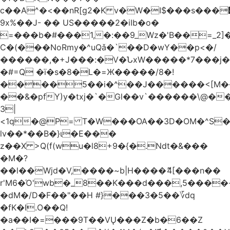
c��A^�<��nR[g2�K v�W�I$���s���
9x%��J- �� US�����2�iIb�o�
=���b�#���1,�:��9_Wz�'B��=_2
C�(���NoRmy�^uQǎ�`��D�wY��p<�/
������,�+J���:�V�ՆxW�����*7���j�
�#=Q �ï�s�8�L�=Ж�����/8�!
����5��i�^��J������<[M�
��&�pfY)y�txj�`�Gl��v`������\@�
3|
<1q�@P= T�W���OA��3D�OM�^S�)#�j��Q�
lv��*��B�}ι�E���
z��X >Q(f(wu�l8+9�{�.Ndt�&���
�M�?
��l��Wjd�V,����~b|H����ޮ4[���n��
r'M6�Ό'wb�_8��K���d���,5����
�dM�/D�F��"��H #}���3�5��؆dq
�fK�l.O��Q!
�a��I�=���9T��VŲ���Z�b�6��Z