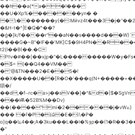
��h��a{*a��!���
��U�Xp%�������yn� �
�\�������y{�:Mӥvz4t���3�j�"��
�&H-t�^|E�Q�͗^��?
�ǵ�]k/f����r"��aN��s����d���W}`
����G�~B"�lF��'MK]C$�9H4PN��R�
t2{l��B(��.�C
P⩃v�#��[��xjp�"�L���������W�y�F
�$= {��Q4��VM��
� '@&TN���2�E��5�!
��X�����U��[R�O�'���q(N+�����+���
䫁�/
��d,�fⵧrc�a>j��sV��]�^&d�]$�SgVn�J��
���Ѭ�52B%M��Dv}
��(����"mi�2�����j�vWܬ}
��� �ȓ�P�(ѽ�E�i\�P�
o]q��և4��;A�3ku���L��l�%ȝp��(1�R��
�"