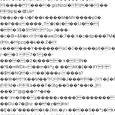
t���� ����:glzNzd/�;�!�)��
9p팆�:喥Uë*
9��p�v�·U�F��k����M�MV����p0�
��P��x����_?�}�(���}J��|
��3$�5W^[q+J���-
�c�@<&R�k<��wѥDt�;7��.X�c�dp���7M�
(In,�pzq��k��:Z�
x������Y������a�ٌ��)w��p6�z�
/-��3 F7�1j��-
����i�2�j���� k�i lN�
�*&�mWDk<��m�k*خ� ��AK�[�I�XY
�$�NQ�>��|���a-���a?
��W� K��M��".�J����-;Y�j[�f
{d�<Eà���T�[8g��G��*��t�_]
��ۚ�3""@@��1^*�#�
��'ᤅn�#��ȝ�����v����]�������
��DU�7�jβnz ���z�֚#rk!
�Ȩ�\�"�����k�JXm.�ƴ>����S��*ܐ�k��nJ�