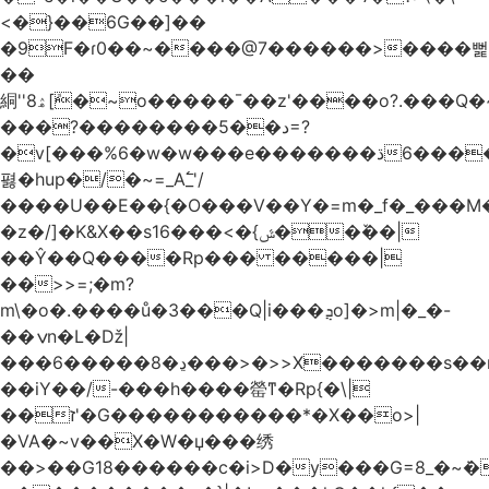
<�}��6G��]��
�9F�ɾ0��~����@7������>����뻝
��
絧''8ۿ[ܽ�~ο�����¯��z'����o?.���Q�~��t��/
���?��������5��د=?
�v[���%6�w�w���e�ڌ�������6���[�����
폃�hup�/�~=_A߱_'/
����U��E��{�O���V��Y�=m�_f�_���M
�z�/]�K&X��sݜ}�>���16��ٚ��|
��Ŷ��Q����Rp��� �����|
��>>=;�m?
m\�o�.����ů�3���Q|i���ܯo]�>m|�_�-
��ݍn�L�ǅ|
���6�����8�ڍ���>�>>X�������s��r��U�ş�-
��iY��/-���h����罃ͳ�Rp{�\|
��ז'�G�����������*�X��o>|
�VA�~v��X�W�џ���绣
��>��G18������c�i>D�y���G=8_�~ܿ�>