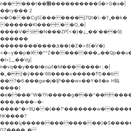
n�����t��׮����������ޯu�>G�a�|
��ry��� 2
w�O���Cg5[�������j7Qt�\-�?_̢��k�
������Kl�����O_�|
����V�ȯ�N���ZP[<�}�ؼ_��'���珀
������
��������֯����ݏ��{�Z�>8[�V�}
<�~y��p�X�^^Z��������ۻ��Qp��u���\�m���k�?
�l>|__��Vg|
n�vq��y���I�oώf�M�������rۯ�|
�_�[�ŷ���:98����xֹ�����ͳՇ��b
��?�6.���gw�j�驴���wv��Y�8�ɚ H䩹
����}
�e����''W�ח7�����g���^�������և����>�����%H�����_�?
���,����~�-
����^�<9Џ��{��?'�������w�������9z�
̛hK����?
����կ��������������]�S�����o�
GZ����_�