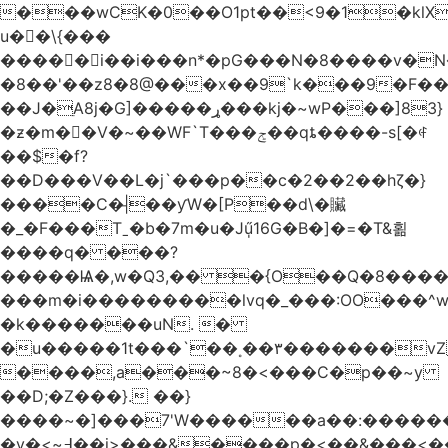
���wCK�0��O1pt��<9�1�klX
u��\{���
�����i��i���n*�pG���N�8����v�N
�8��'��z8�8@���x��9`k���9�F�
��J�ֵA8j�G]�����ړ���kj�~wP���]83}
�ƶ�m��V�~��WF`T���ݮ��qȶ����-s[�ꏶ
��$�f?
��D���V��L�j`���p��c�2��2��hζ�}
����C�|̵��ƴW�[P��d\�贜
�_�F���Tˍ�b�7m�u�Jű̩16G�B�]�=�T&횖
����q� ���?
�����Ѩ�,w�Q3,�� �{O��Q�8�����O
���m�i���������lvq�_���:OO���^w
�k�������uN. �
�u�����1t���`��˳��۳�������v
����,a���~8�<���C�p��~y
��D;�Z���}. ��}
����~�]���7'W������a��:�����
�v�<~߃��j>���&����p�<��&���<����