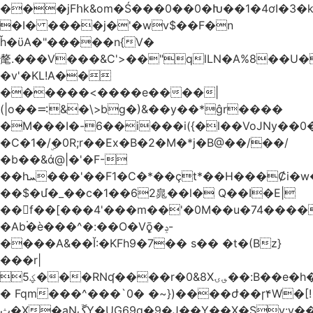
���jFհk&om�Ś���0��0�Խ��1�4ơI�3�
�I� ����j�'�wv$��F�n
ȟ�ϋA�"�����n{V�
氂.���V���&C'>��"qlLN�A%8��U
�v'�KL!A��
������<����e����|
(|o��࠺&�\>bg�)&��y��*ĝr����
�M���I�-6��i���i({�l��VoJNy��0
�C�1�/ۣ�0R;r��Ex�B�2�M�*j�B@��/��/
�b��&ά@|�'�F-
��hܚ���'��F1�C�*��ҫt*��H���Ȼi�w�_Z���aB����H
��$�մ�_��c�1��62㿡��l� Q��I�E|
��f��[���4'���m��'�0M��u�74����
�Ab۬�è���^�:��O�V݈ǭ�ݚ-
����A&��Ĭ:�KFh9�7�� s�� �t�(Bz}
���r|
ؼ5���RNʠ����r�0&8X؈ۍ��:B��e�h�h��1�F��FtÓc�LLW��5p�ZyyC�QX���v�@��0j�3��x���2���
� Fqm���^���`0� �~})����ժ��ɼ۴W�[!
ث�X�aNڱY�UG69q�9�J��Y��X�Sy:y��8�H~2,w�J4��z�T7F���߲"�&�-