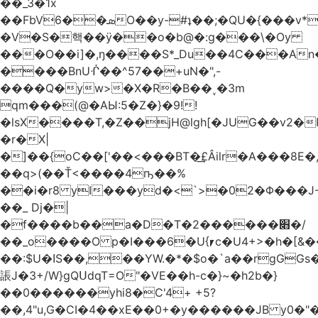
��_3�1x
��FbVܣ��6O��y-#ʇ��;�QU�{���v*�<�e�
�V�S�핵��ӱ��o�b@�:g���\�Oy
���O��i]�,ŋ����S*_Du��4C���An
����BnUᒖ��^57��+uN�",-
����Q�yw>�X�R�B��˯�3m
qm���(@�AЫ:5�Z�}�9!!
�lsX����T,�Z��jH@lgh[�JUG��v2�
�r�X|
�]��{oC��['��<���BT�͢£Âilr�A���8E�,
��q>(��Ť<����4ҧ��%
��i�r8 yI���yd�<`>�02�Φ���J
��_ Dj�|
�f����b��a�D�T�2������׋�/
��_o����O p�I���6�U{⎖c�U4+>�h�[&���
��:$U�ߊS��,��YW.�*�$o�`a��rgGGs�~
䛫J�3+/W}gQՍdqT=O"�VE��h-c�}~�h2b�}
��0������yhi8�C'4+ +5?
��,4"u,G�CI�4��xE��0+�y������JB y0�"