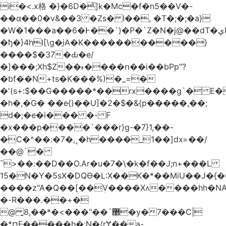
i�<.x格 �}�6D�ͥ]k�Mc�f�n5��V�-
��ɑ��0�v&��3 �Zs� I��, �T�;�;�a}
�W�1���a��6�Ͱ��`)�P�`Z�N�j@��dT�ېN*��ruh���5����P�H�%��'(9vS#�����G�I�l�
�ђ�}4hI[\g�̠iA�K�����������}
����$�37�Ԃ�e/
�]���;Xh$Z��˫����ո��i��bPp"?
�bf��N+ts�K���%)�_=�
�'(s+:$��G�����*��rx����g`� E�
�h�,�G� ��e{)��U]�2�$�&{p�����,��;
d�;�e�i��� �- F
�x���p����`���r}g-�7}1,��-
�C�^��:�7�,˱�h����_1��]dx=��/
��@`�
¯>��
:��D��O.Ar�u�7�\�k�f��J;n+���L
15�N�Y�5sX�DQӨ�L:X��K�*��MiU��J�{
����z"A�Q��[��ܲV����Xʌ����hh�NA
�-R���.��+�
@ ͎޵`��"���>�*��,8�y�7���C|
�*¤F�����h�ːN�/rɎ��a-