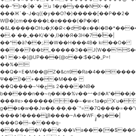
��-")r�:|�`� u 1�y�y���NX~�/
���Ж`�-J�q{{�y��O?�)�����[��P��2�
W@�]cm�����Ŀ�e����{�P�i�t
�&L�����OHu�;K�Ք<�d9�x��i�B�*��
�.�ۤ��_��K/�'�,(I�!�Я�3H�7�Ǐ�|
��^�à?��;.�W��H���4Β� kr��O�
����ȑ��b_�����3��J{W��'S�
�1 �>�{@UP���{@o��:$�Q�_P=!
��%�!
��Q�=E�M��@Z�&cn9�Ra�4��l����
Ψ�� [!� +���M���
��Q����~Ч�حs 2����NB�
b�����n��~ƞ��i��%v��⥎�d�A"���j�
���#e>������(��~�w<1a�p X˙u�
g��s�w��Jw��.��,��`"=�7Q����=��
����1����ȴB����~A��WFᬸ�g��|
���G�~����q-
������V���:��Va���[�$��6�