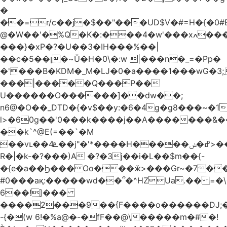
�
��=r/c��j�$��"���UD$V�#=H�{�0#B
@�W��'�%Q�K�:���4�w'���xߍ����r����PV��$�5�������mIz��}d���+h"SWq�w�d�w�Zas(H����qR��g�g��XNS&��9�5�Oȩ�O�
���}�xP�?�U��3�IH���%��|
��c�5��ן�~Ŭ�H�0\�:w |���n�_=�Pp�
�'���B�KDM�_M�Ǉ�0�a����1���wG�3;܂��%M�B�FV������`$)%�x|
���|�����Q���P��
U������O������]��dw��;
n6@�O��_DTD�{�v$��y:�6�4g�g8���~�
l>�60g��'0���k����j��A�������&��;wX���
��k`^@E(=��`�M
��vւ��4ܧ��j"�'*����H�����ߝ�ݭ>���_��I-
R�|�k-�?���)A �?�3j��i�L��$m��{-
�{e�a��Ϧ���Oo���ӂ>���Gr~�7����س~m��F;CZ .!O�ԇ4
#0���aқ:�����wd��՞�^HZUa.�� =�\
6��!]���
����2���9��{F����o������DJ;
-{�(w 6!�%a@�-�fF��@\�����m�#�!