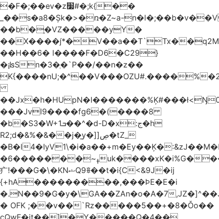
�F�;��ev�z׷#�;k{��
_��s�a8�Șk�>�ռ�Z~a-n�l�;��b�v�
��b�֑�VZ�����yΥ�
��X����*�V��a��T`Tx��q2M[
��H��6� l����F�D6�C29}
�¡ʪSn�3�ְ�`P��/��n�z��
K{����nU;�^��V���OZU#.����%�2
��Jx�h�HUpN�I�������%Ķ#���ł<Ŋ0
���Jvl9����fg
6�(����8
�b�S3�W+1ܒ��^�d-D�x:ج�h
R2;d�&%�&��j�̫y�]]ڝ�tZ_
�B�l4�IyV1\�i�a��+m�Ey��Ķ�:&zJ��M
�ߪ~�������6uk����xK�i%G����^��Ai�^rN���Ň�0���p���L>�
⽧!���G�\�KNޝQ9ꎖ��t�i{C<&9J�ij
{+hA���������,���ϷE�E�i
�.N��9�G�y�\GA��ZAn�o�A�7,JZ�]^�
� OFK ;��v��`Rz�����5��+�8�Ǒo��
cQwF�it��]�Y�����Q�4��