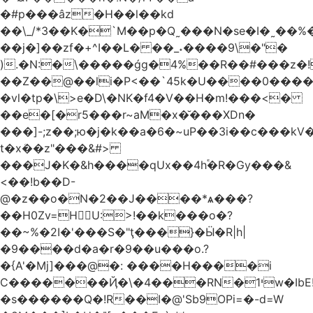
�#p���âz�H��l��kd
��\_/*3��K�`M��p�Q˷���N�se�I�˷��%��ۍ�_���W�00Į�J�r��H��(L��L6����iuɔ^e�MrX���5O���g�����݄9OӘ�����j��T����@�ҕ8���j
��j�]��zf�+^I��L� ��_˖����9\�"�
).�N:�\�����ǵg�4%��R��#���z�!
��Z��@��li�P<��`45k�U����0����
�vl�tp�\>e�D\�NK�f4�V��H�m!���<�
��e�[�r5���r~aM�x�̆���XDn�
���]-;z��;ю�j�k��a�6�~uP��3i��c���k
t�xܳ��z"���&#>
���J�K�&h����qUx��4h֕�R�Gy���&
<��!b��D-
@�z��o�N�2��J����*ѧ���?
��H0Zv=HU:>!��k���o�?
��~%�2I�'���S�"ţ���}�Ӹ�R|h|
�9����d�a�r�9��u���o.?
�{A'�Mj]���@�: ����H����i
C�������Ҋ�\�4���RN�י1w�IbE!
�s������Q�!R��I�@'Sb9OPi=�-d=W