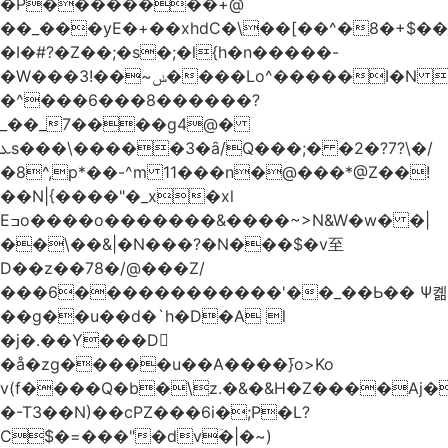
�Р��������+@
��_���yE�+��xhdC�\��[��^�8�+$�
�I�#?�Z��;�s�;�l{h�n�����-
�W���ݭ~��!3����Lo^�����I�N C��k������������P�A�8~�^X�#e5�����G6���^x��� )
�^���6���8������
?
_��_7����g4@�
ܥs���\�����3�ȃ/Q���;� �2�?7?\�/
�8^,p*��-^m 11���n�@���*@Z��!
��N|{����"�_x�xl
Eߏo����o�������&����~>N&W�w� �|
��\��&|�N���?�N���$�v至
D��z��78�/@���Z/
���6������������'��_��Ь�� Ѱ콂
��g��u��d�`h�D�A l
�j�.��Y���D
�å�zg�����u��A����߫}o>Ko
v(f����Q�b�\z.�&�&H�Z����Aj�
�-T3��N)��cPZ���6i�;P�L?
C$�=���"�dvؔ�|�~)