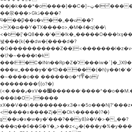
��j�k���*�o����]��C�]~ټ�l̃������7G��ß��ۻ�f�xڰ�}
��泶���>Gkڏ����?
ϥ���Ƿ��s�v��_��ߛ��?
>X�ɷ��Y�TX����o>,�M�4�q{��\
<�b�['�Q8��.�'��!k�_�����O���!xş
뇇���{k{��dw�{����d�?
�G�����������Z��}<�������l�z�
�\?�~����t�k
���I�C�lNn��Rp�Z�ל���iw�`]�_}X9��ᨰ��}
���w_����ɏ�'�ߞϿ�����{�h}y��t�'�?
�~����o�� ������o�^f߾�o/
��������!|{o?�}
(<�.���ޖ�xV��׷������·݇����^��o��M.��΍���_�?
���ӓ�O~]����
xX��V��\��������x3�=�5o���ǋ?'���z
<����x����Zj��Okϟ�����)?�}
ȿ��u�x�w�y�'���?��y8}ѝ�V�>�_��?
���q��6��S�Y�_>��z<ڼ�{���y�%�y���f���:ޚ���s8$