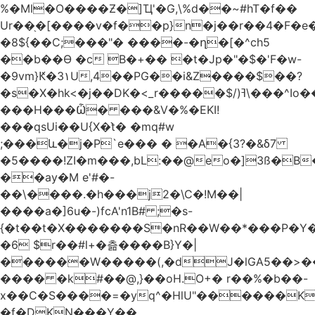
%�Ml�O����Ƶ�]Ҵ'�G,\%d��~#hT�f��
Ur��֖�[����v�f��p}n�j��r��4�F�
�8${��C;���"� ����-�ղ�[�^ch5
��b��Ɵ �c B�+�� �t�Jp�"�$�'F�w-
�9vm}Ԟ�3۱U,4��PG��i&Z����$��?
�s�X�hk<�j��DK�<_r�����$/)ߔ\���^Io��(�9�x��g�s��S�\"FH�BwN�Q�
���H���Ѽ� ���&V�%�EKI!
���qsUi��U{X�t̀� �mq#w
;���և�j�P`e��� � �A�{3?�&δ7
�5����!ZI�m���,bL:��@eo�]3ß�B
��ay�M e'#�-
��\����.�h���j2�\C�!M��|
����a�]6u�-)fcA'n1B# ;�s-
{�t��t�X�������S�nR��W��*���P�Y�
�6 $r��#l+�츪���� B}Y�|
������W�����(,�dJ�lGA5��>��@A�X��
���� �k#��@,}��oH.O+� r��%�b��-
x��C�S����=�yq^�HlU"������K
�f�DKN���Y��