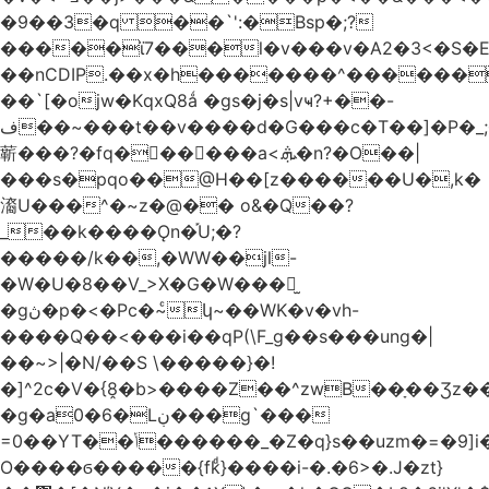
�9��3�q ��`':�Bsp�;?
�����ϊ7���l�v���v�A2�3<�S�E
��nCDIP.��x�h�������^������
��`[�ojw�ΚqxQ8ǻ �gs�j�s|vҹ?+��-
ف��~���t��v����d�G���c�T��]�P�
_
龩���?�fq������a<.ܞ�n?�O��|
���s�pqo��@H��[z������U�,k�
㵝U���^�~z�@�� o&�Q��?
_��k����Ǫn�֡U;�?
�����/k��,�WW��jl-
�W�U�8��V_>X�G�W���𾶲̫
�gڽ�p�<�Pc�~ͨկ~��WK�v�vh-
����Q��<���i��qP(\F_g��s���ung�|
��~ >|�N/��S \�����}�!
�]^2c�V�{8̭�b>����Z��^zwB��ָ��Ʒz�
�g�a0�6�Lڹ���g`���
=0��YT��ݳ������_�Z�q}s��uzm�=�9]i��?
O����ϭ�����{fkͩ}����i-�.�6>�.J�zt}