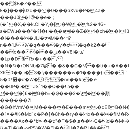
��$B�Z��;
Ê�]���̛j0zq���0���aXvu�P�4a�
���J0�1@��e� ;
(�`�X,��k.C!i�Y,�[:�W_�%2�4G-
a�EWu���"�?]�tl��֛�aI��Z�4�ch��!
�i�����JlJ�tM�� ?
n��1JV�q����ƴ�c �q�k2��
��c�����ݭ��V8i�;u/
�Lp�DfRx�+��/
�N�Գ�rONNb�7@�'�&��C�M��ti�+�A��
XK0��ji�3�;\������w�1���ީ�{n�� `
5�׋*0�#�W�t'�nn��#a�<-
��0P�.�=JS`1��Q��! a��
���)6�G�b=�Ģ���2�\���蘋
������7!
�G�hVmV�M�����E���m.�dE1ʴB�N�
�1=�#K�Md`c�P�[�8h��ry�� x����fIM�R
����Ax��*b��t:"�T�$�,a��Q�d��M�
{/ѭT]�}�ދwRS'�W�F}��U�2�RJ�k�'?