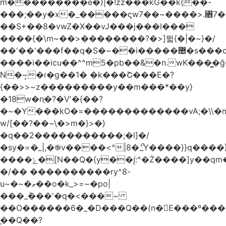
m���������e�}|�!zz���kG��k{��-
���;��y�x�_�����ϛw7��~����>.꧛7�
��S+��8�vwZ�X��vJ���j���ӏ���
����{�\m~��>��������?�>]뛻{�|�~}�/
��'��'���f��q�S�~��i�����޺�s���c�K�>���f}
����i��icu�
�^^m5�pb��&�n.wK���͇�ǧ
N�~͎�ɾ�g��1� �k���Շ���E�?
{��>>~z���������y��m���*��y}
�18w�nֲ�?�V'�{��?
�~�Y���kO�=�������������vA;�\\�m
w/[��?��~\ַ�>m�}>�}
�q��2�����������;�l]�/
�sy�=�_|,�֎v����<^|8�ޯ_Y����}}q����)
����ݺ�[N��Q�{y��:^�Ż����]y��qm�<=m}>�����\�'����/
�/�� ����������ry^8-
u~�~�ތ��o�k_>=~�po|
���_݃���'�q�<���~
��O������6�_�D���Q��(n�E���º���
�̼�Q��?