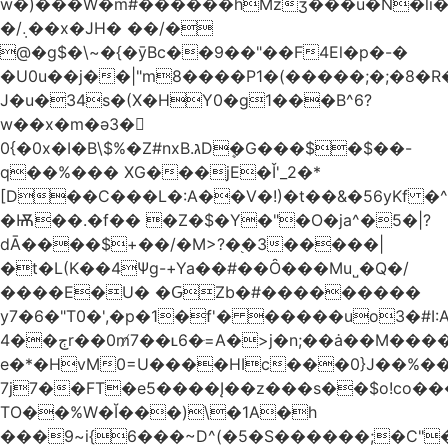
w�)���W�m#������hMzʒ���u�N�li�
�/܉��x�JH� ��/�
@�g$�\~�{�ȳBc��9��"��F4El�p�-�
�U0u��j��|"m8����P1�(�����;�;�8�
J�u�34s�(X�HY0�g1���B^6?
w��x�m�ә3�
0{�0x�I�B\$%�Z#nxB.גDܷ�G���$�$��-
q��%��� XG���jE�Ǐ'_2�*
[D��C���L�:A��V�!)�t��&�56yKf �^
�Ѭ��.�f�� �Z�$�Y�"�O�ja^�5�|?
dĀ����$+��/�M>?�֭�3�����|
�t�L(K��4Ψg-+Ya��#��Ȏ���Mu˽�Q�/
����E�U� �ԌZb�#���������
y7�6�"T0�',�p�1�f'� �����uo3�#
ڄ��4r��0m̸7��ʟ6�ּ=A�>j�n;��ȧ��M����at���7q-
e�*�HvM0=U����HIc���0}J��%�
7j7��FT�e5����Į��z���s��$o!co���A
TO��%W�Ĭ���)\�1A�h
���9~i{6���~D^(�5�S������;�C"