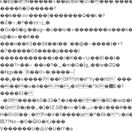
Ѐ�bq�eN�����<��ϻ/Ibe1�2ʭ����˻�����ۍ�
����6�G�����?
��߿��.n>����[�������Q��L�?
�Z�~,�*��zz~j_�
�Ox�6�g;��yg~�c��lo�+�������w��
s@�o>��K��
���n��K3��S8��I��`��@�~����{�+?
�7�����G8����p����}
�����������s ��/�K��<\c��6\��)�
���?>��~ ��v�?�__�m�G�|g_��w�ƓQ�
�Ngs��`|6� �I)>�;����~|
��ߨ��x����7��3F Vt�é^Yy��h5`����ۻ���5�"�}1k�[S��ͪ����l��blw��=��S.u}
����o�ݛ� ��4�V�^X/�׋E�?
����E{�
ۂ�Of����b5�33�T�d�����BO�wǳ�t1
�Qm8�j��_.�]�}Z.S@�n+�5�ݑ>��z���#��,s
H�Eh3{��ٳ�i Fn�V�1����je�*�0k�^\:�d�0�AOoNܰ� vLa��b�@�6��CM��H̷�~��)����h��o
哯7?No~�O�ѼiG�X,i���
V������U�ڪV�U�lY�a