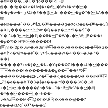
�8M���]L�U�ʺ[o���Fg`-뵺
@�J�dg��t<�Uwj�r�6�ְWnJ�s*��
��y�w�~ى&@�E��@ Jm����g�ˮ�(kA��b�^"���3���4�q��E$�J���`�%�y�JcX����2��R�,q0��3�
㩷
�N0���`��52B�����g�Xc@�ц�e��3[
�XJy���� om�Q��p� 9��$E�
Y.�|`4�9�刾��iI� T�W�v�WB���/
�p�%� H*F0����D!
[ր1�(0p�0iw�:�0m!@���0����d)���G
�*<�%��K˚�; y~.���y\�4;��>�J� "�
��}
���I��7+s�]��Iٮ�Yq��QGi���4U�����
����t������ԃ�g����*#X
�����U��szPL<���Kͺ�b���Q�I��#�
_73�e���h T�8�|�r�������{V8�ٺ!!
+�{u�����ģn�6�+�:J!8oV���#}
�*����� _�~h��-
ݍ�AZ��MR@�h�U)�X���쎑��݁?
k���٪Mq`����3}