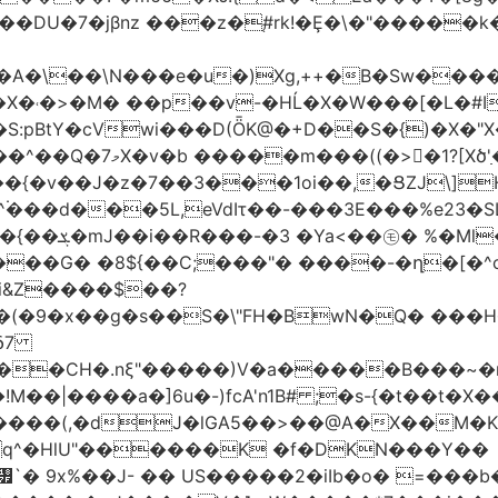
jβnz ���z�֚#rk!�Ȩ�\�"�����k�JXm.�ƴ>
A�\��\N���e�u�)Xg,++�B�Sw����
�X�˓�>�M� ��p��v-�HĹ�X�W���[�L�#I
�S:pBtY�cVwi���D(ȪK@�+D��S�{)�X�"
��{�v��J�z�7��3���1oi��,�ՑZJ\]
^۬���d���5L,eVdIτ��-���3E���%e23�
d��~#hT�f��
���G� �8${��C;���"� ����-�ղ�[�^
�i&Z����$��?
&δ7
��CH�.nξ"�����)V�a�����B���~�m
!M��|����a�]6u�-)fcA'n1B# ;�s-{�t��
J�lGA5��>��@A�X��M�K�)���ݜ�LE�^��_�M}���� �k
q^�HlU"������K �f�DKN���Y��
`� 9x%��J- �� US�����2�iIb�o� =���b