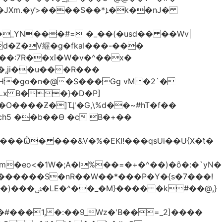
����S��*ܐ�k��nJ�
_YN���#= �_��(�usd�� ��Wv|
d�Z�V䌂�g�fkaI���-���
X��:7R��xî�W�v�^��x�
H�go�n�@�S���Gg vM�2`�
SLx B��}�D�P]
ch5 ��b��Ɵ �c B�+��
�eo<�1W�;А�l%��=�+�^��)�ȏ�:�`yN�
t�X�������S�nR��W��*���P�Y�{s�7���!
#��@,}
�#���1,�:��9_Wz�'B��=_2]����