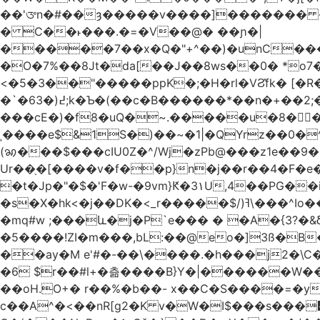
��'ᤅn�#��ȝ�����v����]������� ��DU�7�
� C��˫���.�=�V��@� ��ɲ�|
�����7��x�Q�"+^��)�unC���
�O�7%��8Jt�da[��J��8ws��0� *o7
<�5�3��"�����ppK�;�H�rl�VϨ̽fk� [�R
�`�6߄(�3;k�Ƅ�(��c�B������*��n�+��2;��^��Q�މ7X�v�b �����m���((�>򍹐�1?[Xծ߲'�,ji��u���R���
���cE�)�f8�uQ�~.�����u�8�𠗒
ˌ����e$&1S�)��~�1|�QYrz��0�
(ꩆ���$���cIU0Z�^/Wj�zPb@���z1e��9��{��ܮ�mJ��i��R���-�3 �Ya<��㋲� %�Ml�O����Ƶ�]Ҵ'�G,\%
Ur��֖�[����v�f��p}n�j��r��4�F�e
�t�Jp�"�$�'F�w-�9vm}Ԟ�3۱U,4��PG�
�s�X�hk<�j��DK�<_r�����$/)ߔ\���^Io��(�9�x��g�s��S�\"FH�BwN�Q� ���H���Ѽ� ���&V�%�EKI!���qsUi��U{X�t̀�
�mq#w ;���և�j�P`e��� � �A�{3?�
�5����!ZI�m���,bL:��@eo�]3ß�B
��ay�M e'#�-��\����.�h���j2�\C�
�6 $r��#l+�츪���� B}Y�|������W�����(,�d
��oH.O+� r��%�b��- x��C�S����=�y
c��A^�<��nR[g2�K v�W�I$���s���᡿