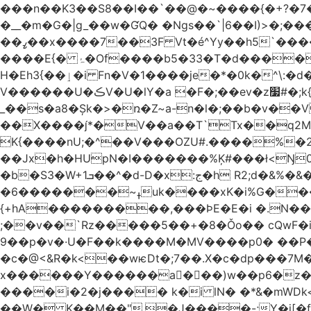
���n��K3��S8��I��`��@�~����{�+?�7��
�__�m�G�|g_��w�ƓQ� �Ngs��`|6� �I)>�;���
��ߨ��x����7��3F Vt�é^Yy��h5`����ۻ���5�"�}1k�[S��ͪ����l��blw��=��S.u}����o�ݛ� ��4�V�^X/�׋E�?
����E{� ۂ�Of����b5�33�T�d�����BO�wǳ�t1 �Qm8�j��_.�]�}Z.S@�n+�5�ݑ>��z���#��,s
H�Eh3{��ٳ�i Fn�V�1����je�*�0k�^\:�d�0�AOoNܰ� vLa��b�@�6��CM��H̷�~��)����h��o哯7?No~�O�ѼiG�X,i���
V������U�ڪV�U�lY�a �F�;��ev�z׷#�;k{��
_��s�a8�Șk�>�ռ�Z~a-n�l�;��b�v�
��X����*�V��a��T`Tx��q2M[�
K{����nU;�^��V���OZU#.����%�
�b�S3�W+1ܒ��^�d-D�x:ج�h R2;d�&%�&��j�̫y�]]ڝ�tZ_ �B�l4�IyV1\�i�a��+m�Ey��Ķ�:&zJ��M�En����ɓɳd-
�ߪ~�������6uk����xK�i%G����^��Ai�^rN���Ň�0���p���L>�⽧!���G�\�KNޝQ9ꎖ��t�i{C<&9J�ij
{+hA���������,���ϷE�E�i �.N��9�
;��v��`Rz�����5��+�8�Ǒo�� cQwF�i
9��p�v�·U�F��k����M�MV����p0� ��P�
�c�@<&R�k<��wѥDt�;7��.X�c�dp���7M��
x������Y������a�ٌ��)w��p6�z��
����i�2�j���� k�i lN� �*&�mWDk<��m�k*خ� ��AK�[�I�XY �$�NQ�
��W� K��M��".�J����-;Y�j[�f