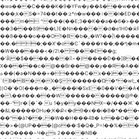
�wǝ���C����K�9�YFw�y��&���w��
���;k�S�=74��t��:z*n�w���⌇��I�ED
��� m� ^���(��E;3��K��a��6�>��
��3���89��L)E�Nn�����d�e1H0�ӝR- \4ڊ��=\�B�rH��S�[����ܽ�UCTT��+$PV�s
��8����o���O1�B�b�_�W?��|\���������ޯ��M�����7���ϝݫ���OW
��.� �;��X'�o�C`����۷��;��ף�m����;����3��"�����6�Pg����#ͨ�?���[� ����!>F�����
�W������<�/2\� ���E��g;
�'ǟ\�$����,���ʭ~�)����D��]B��_vܝ���>�6���{(���ZH�W�4x��S���8���Ek'�- ���m� ���pXH���
X�����c�@��Br��@��y��R�A��)
ܬ��(�a�N���+�����C�x��}���Q����$�ψ5k�m3�
`IB�B�;�X�Ş������Ώ�*�wI;
))O�'�O(���m�ۍ����I�SxE �0��V��A���� �y�R���$!���Ͼ��g����`�~Ru!%��'�A�J��xyw(�N?
�\��#��.���W�����������@®�>�b��
��-")r�:|�`� u 1�y�y���NX~�/���Ж`
�&L�����OHu�;K�Ք<�d9�x��i�B�*���
��^�à?��;.�W��H���4Β� kr��O� 
�>�{@UP���{@o��:$�Q�_P=!��%�
��Q����~Ч�حs 2����NB�