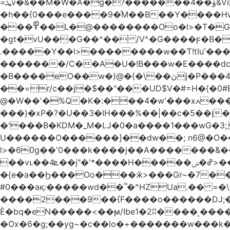
=ܜv�&��M�W�A�g�?�������4��ۋ&Vi �g)���Iܹi��H$5(��$��, �S�/��Q�/Qg՗|ZpV�TxpS5�
�h��{0���e����9�ͯM��B��Y����H
���߾��L�@��������Oo�l>�T�GO���p{�*�Smmn������GM���A��?
�gt�vU���G��^�� /V^�G����ϝ�B�
.�����Y��l>��������w��Ƭ!tIuʽ��
�������/C��A�U�!B���w�E����dc]W
�B����eO��w�)@�{�\��ڽj�P���4$%��ܑ ��&��(t ]��4���S��٠� ͏��x�ه`���|_O0�o�/l�*�2�j:���7��g�/ �
��=r/c��j�$��"���UD$V�#=H�{�0#B
@�W��'�%Q�K�:���4�w'���xߍ����r����PV��$�5�������mIz��}d���+h"SWq�w�d�w�Zas(H����qR��g�g��XNS&��9�5�Oȩ�O�
���}�xP�?�U��3�IH���%��|��c�5��ן�~Ŭ�H�0\�:w |���n�_=�Pp�
�'���B�KDM�_M�Ǉ�0�a����1���wG�3;܂��%M�B�FV������`$)%�x|���|�����Q���P��
U������O������]��dw��; n6@�O��_
l>�60g��'0���k����j��A�������&��;wX���Z(�k�8Y
��vւ��4ܧ��j"�'*����H�����ߝ�ݭ>���_��I-R�|�k-�?���)A �?�3j��i�L��$m��{-
�{e�a��Ϧ���Oo���ӂ>���Gr~�7����س~m��F;CZ .!O�ԇ4
#0���aқ:�����wd��՞�^HZUa.�� =�\
����2���9��{F����o������DJ;�m8
Ѐ�bq�eN�����<��ϻ/Ibe1�2ʭ����˻�����ۍ�o?����6�G�����?��߿��.n>����[�������Q��L�?�Z�~,�*��zz
�Ox�6�g;��yg~�c��lo�+�������w��