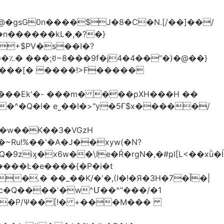
�gsG0n����$J�8�C�N.[/��]��/
n������kL�,�?�}
^�Q�l� e˽��I�>"y�5Ғ$x�����/
�w��K��3�VGzH
iӽ�x6w��\Ie�Ŕ�rgN�,�#ҏI[L<��xǜ�
m�����Ŀ�e����{�P�i�t
�.�ۤ��_��K/�'�,(I�!�Я�3H�7�Ǐ�|
c�Q����'�w^Մ��^"���/�1
����P/Ψ�� [!� +���M���