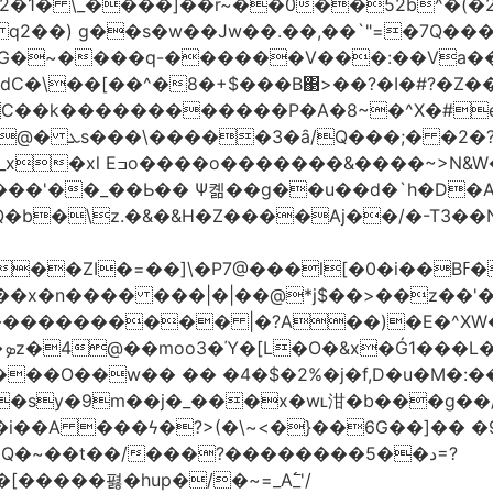
2�1� \_��
��]��r~��0��52b^�(�
 q2��) g��s�w��Jw��.��,��`"=�7Q�
�~����q-������V���:��Va���
�\��[��^�8�+$���B΃>��?�I�#?�Z��;
7?\�/�8^,p*��-
�&|�N���?�N���$�v至
'��_��Ь�� Ѱ콂��g��u��d�`h�D�A
Q�b�\z.�&�&H�Z����Aj��/�-T3��N
�]\�P7@���l[�0�i��Bߓ�՝�.d�,�$��U��v�!
 ���|�|��@*j$��>��z��'�bYI-&��?�Vݜ${tǐ%���
�
��O��w�� �� �4�$�2%�j�f,D�u�M�:
�sy�9m��j�_���x�wʟ泔�b���g��
��i��A ���ϟ�?>(�\~<�}��6G��]�