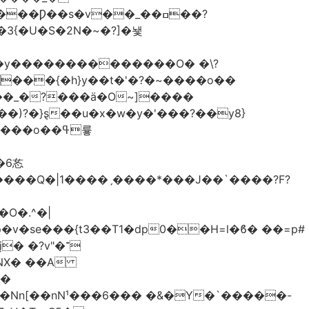
�3{�U�S�2N�~�?]�뇇
�y��������������O� �\?
�)?�}ȿ��u�x�w�y�'���?��y8}
����Q�|1����ˏ����*���J��`����?F?
O�.^�|
v�se���{t3��T1�dp0��H=l�ϐ� ��=p#
 �?v"�־
��