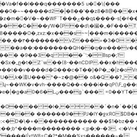
�Va�f��l���q�������5 u��\{���
��0�~~�����d2�|�8��'��z8�8@���x
��C�|̵��ƴW�[P��d\�贜�_�F���Tˍ
�����O�,zxz:�x���s~~|���m�i�����
��˳��۳�������vZ���=�3�O 
�����a��:��������QH��q�w���v�
E�Sx�_ը�t�Z`w��(8-��nCDIP.��x�h
_;�|z�o
qxQ8ǻ �gs�j�s|vҹ?+��-ف��~���t��v����d�G���c�T��]�P�
�,k�㵝U���^�~z�@�� o&�Q��?_��
�ݳ������_�Z�q}s��uzm�=�9]i��?
����� ������9�PJ�IY�ջxЯO$DB�
:<�D�\�+������������ ��$1�bz�� �P
����l|xtW8=C�?*�M��%xs������~�|