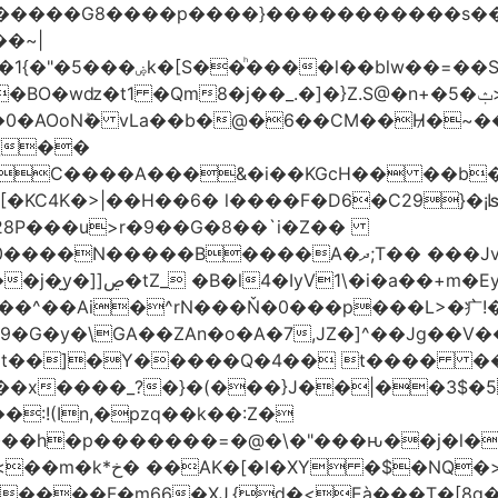
���G8����p����}�����������s ��/�K��
�~|
�VC����A���&�i��KGcH�� ��b
KC4K�>|��H��6� l����F�D6�C29}�¡ʪS
28P���u>r�9��G�8��`i�Z��
��Jx�h�HUpN�I�������%Ķ#���ł<Ŋ0���
G�y�\GA��ZAn�o�A�7,JZ�]^��Jg��V��
t��]�Y�����Q�4�� t���� ����:
�x����_?�}�(���}J��|��3$�5
:!(In,�pzq��k��:Z�
�h�p�������=�@�\�"���ԋ��j�l�F��
>��|���a-���a?
����F�m66�XJ.{d�<Eà���T�[8g��