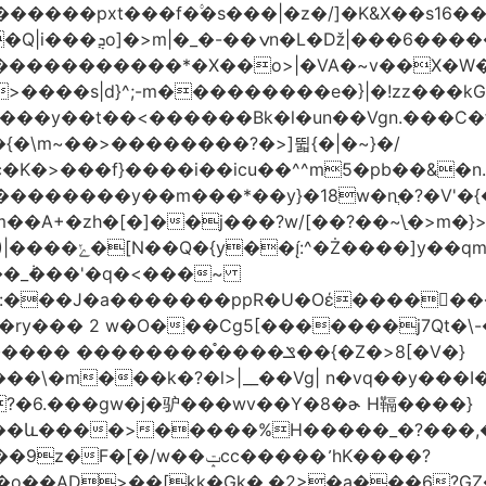
�|�z�/]�K&X��sݜ}�>���16��ٚ��|��Ŷ��Q����Rp���
�����s��r��U�ş�-
>����s|d}^;-m���������e�}|�!zz���k
���у��t��<������Bk�l�un��Vgn.���С�
�\m~��>��������?�>]뛻{�|�~}�/
q�S�~��i�����޺�s���c�K�>���f}����i��icu�
�^^m5�pb��&�n
��������y��m���*��y}�18w�nֲ�?�V'�{
��A+�zh�[�
]��j���?w/[��?��~\ַ�>m�
��\�'����/�/��
:���J�a�������ppR�U�Oέ�����ٍ��
?�6.���gw�j�驴���wv��Y�8�ɚ H䩹����}
��ݓcc����� ̛hK����?
��AD>��[kk�Gk�,�2>�a���6?