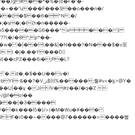
2��/g#��*�%�(b�F�'�-
���=��"u���F���S��o���n�/
[�$��6�^N܂�/
�s�;�l{h�n�����-
 l �j�.��Y���D
)��cPZ���6i�;P�L?
��;퉡#v<�k̪>@Y�
����[�3����
/��k���Ì5�}/>(�M�Wu�#���
� �9F�ɾ0��~����@7������>����뻝