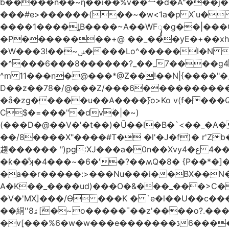
b�����n��~ƞ��i��%v��⥎�d�A"���j�
���#e>������(��~�w<1a�p X˙u�
����1����ȴB����~A��WFᬸ�g��|���G
�Р��������+@ ��_���yE�+��xhdC
�W���ݭ~��!3����Lo^�����I�N C��k������������P�A�8~�^X�#e5�����G6���^x��� )
�^���6���8������
?_��_7����g4@� ܥs���\�����3�ȃ/Q���;� �2�?
^m 11���n�@���*@Z��!��N|{����"�_x�xl Eߏo����o�������&����~>N&W�w� �|��\�
D��z��78�/@���Z/���6������������
�å�zg�����u��A����߫}o>Ko v(f����
C$�=���"�dvؔ�|�~)
(���D�@��V�'�t��)�Ū��ǀ�B�`<��_�A���Zӏ�=�
��/8����X"����#T� �l'�J�f)� r'Zb��x�n����
趨������ ")pg:XJ���a�0n��Xvyع�4 ���4��������� |�?A��)�E�^XW��U|��ұ �JiV�#z��/�q�Z 
�ƙ��̐ʞ�4���~�6�'�?��ʍQ�8� {P��*�]�ܤz�4@��moo3�Ύ�[L�O�&x�Ǵ1���L�/@f�o!�
�a��r�����:>���Nu���i��BX��N�
A�K��_����ud)���O�&���_���>C�
�V�'MX]���/Ѳ ���K � `e�l��U��c�
��絧''8ۿ[ܽ�~ο�����¯��z'����o?.���Q�~��t��/���?��������5��د=?
�v[���%6�w�w���e�ڌ�������6���[�����폃�hup�/�~=_A߱_'/