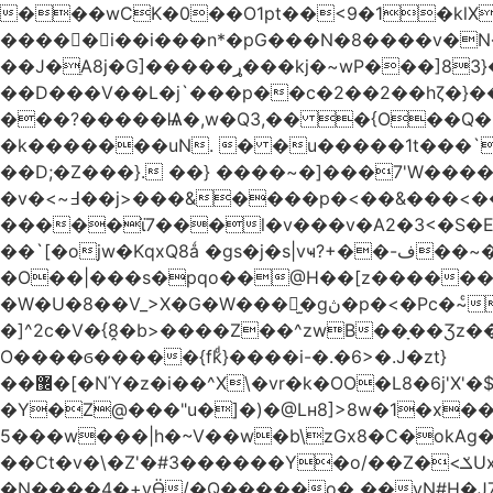
���wCK�0��O1pt��<9�1�klX
�����i��i���n*�pG���N�8����v�N
��J�ֵA8j�G]�����ړ���kj�~wP���]83}�ƶ�m��V�~��WF`T���ݮ��qȶ����-s[�ꏶ��$�f?
��D���V��L�j`���p��c�2��2��hζ�}��
���?�����Ѩ�,w�Q3,�� �{O��Q�8
�k�������uN. � �u�����1t���`
��D;�Z���}. ��} ����~�]���7'W�
�v�<~߃��j>���&����p�<��&���<���� �9��3�q ��`':�Bsp�;?
�����ϊ7���l�v���v�A2�3<�S�
��`[�ojw�Κ
�O��|���s�pqo��@H��[z������U
�W�U�8��V_>X�G�W���𾶲̫�gڽ�p�<�Pc�~ͨկ~��WK�v�vh-����Q��<���i��qP(\F_g��s���ung�|��~ >|�N/��S \�����}�!
�]^2c�V�{8̭�b>����Z��^zwB��ָ��Ʒz��e�|�g�a0�6�Lڹ���g`��� =0��YT�
O����ϭ�����{fkͩ}����i-�.�6>�.J�zt}
��޼�[�NΎ�z�i��^X\�vr�k�OO�L8�6j'X'�$�O���� �l�,���`�n�`��[���T��a{�-
�Y�Z@���"u�]�)�@Lʜ8]>8w�1�x�
5���w���|h�~V��w�b\zGx8�C�okAg�
��Ct�v�\�Z'�#3������Y�o/��Z�<ݎUx��;b^����m�������� <;p�;�-�3. <:�V=�ߝ<赓@�Y;�/��z�v.����2��6蛽
�N����4�+vӪ/�Q�����o� ��vN#Н�J7