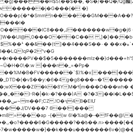
w������j�G���{� �}
���l�
�O�����lC8���,J�������w�g�j6 
��Ul@,0���O��C�� ,]�]��;�b��
��LQ!qP̴�2"v�G
DTD�{�v$��y:�6�4g�g8���~�1�����
M�ߞ|m���O���wh� ��k`^@E(=��`�M
B�EIՄ
��f�J/DV���7 6��!]���
 =���ap -{�(w 6!�%a@�-�fF��@\
~j_�
�k�7�w�����w�]��k���u�������6v�}@�