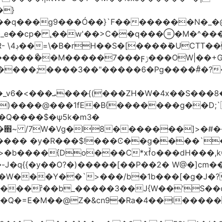
�}
���q���
g9���Ó��}`F��������N�_�@
_e��cp� ,ֵ��w'��>C��q����M�^���
��I�?
|��+G�؉� ���;ꀀ~8���9f�j4�4��"�)�@��}
H ��
����@���1fE�B{�������g��D;`�
_�֋~ /7W�Vg�I8�������]>�#�
��{Do���C*xf̌o���dH���,kQ�9z
�-J�q{{�y��O?�)�����[��P��2� W@�]c
�W���Y��`>���/b�1b���[�g�J�?
����ȑ��b_�����3��J{W��'S��
!��Q�=E�M��@Z�&cn9�Ra�4��l��