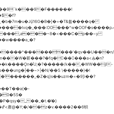
��9`k���9�F������!
�b�7m�u�Jű̩16G�B�]�=�T&횖����q�
����lvq�_���:OO���^w�OOF�s����pމ
����,a���~8�<���C�p��~y
��w����ǝ_�?
�������^���������'�qv��U���n/
̇Vm���W�龩���?�fq������a<.ܞ�n?
k����Ǫn�֡U;�?�����/k��,�WW��jl-
�0�5S�
�qsy�_��_�t.�̓�}