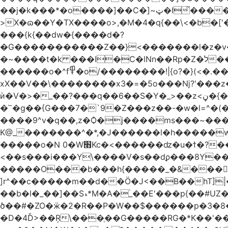
��j�k���*�o����]��C�]~ټ�l̃������7G��ß��ۻ�f�xڰ�}��泶���>Gkڏ����?ϥ���Ƿ��s�v��_��ߛ��?
>X�ɷ��Y�TX����o>,�M�4�q{��\<�b�[
���{k{��dw�{����d�?
�G�����������Z��}<�������l�z�v
�~����t�k ���I�C�lNn��Rp�Z�ל���iw�`]�_}X9��ᨰ��}���w_����ɏ�'�ߞϿ�����{�h}y��t�'�?�~����o��
������o�^f߾�o/��������!|{o?�}(<�.���ޖ�xV��׷������·݇����^��o��M.��΍���_�?���ӓ�O~]����
xX��V��\��������x3�=�5o���ǋ?'���z
ѝ�V�>�_��?���q��6��S�Y�_>��z<ڼ�{���y�%�y���f���:ޚ���s8$ �z��o7?��.?����o��ߟ륳
�՟�g��{G���7�`9�Z���z��-�w�l=^�(
����9^v�q��,z�Ѻ�j����ms���~������h�`
K@_�������^�*,�J������l�h�����
�����o�N 0�W׫Kc�<������ǳ�u�ϯ�?��~�����q��">
<��s���i���Y\����V�s��dϼ���8Y�
�����O���b���h{�����_�&����|{
]r^��c�����m��d��Ö�J<��B��hT]|�
��b�l�_��]��Sޑ*M�A�۬_��E'���p{��#UZ�D\1��%\9�<0Kl�>:[�b���nC�4����aTNX� ��A
ծ��#�ZO�ӝ�2�R��P�W��$������p �3�8��
�D�4Ď>��Ŗ\���ֶ��G�����RG�*K��'�����z�2g4�1�̏D���7���