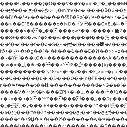
����U��E��{�O���V��Y�=m�_f�_���M������pxt���f�۟�s��
�����|��>>=;�m?m\�o�.����ů�3���Q|i���ܯo]�>m|�_�-��ݍn�L�ǅ|���6�����8�ڍ���>�>>X��
��iY��/-���h����罃ͳ�Rp{�\|��ז'�G�����������*�X��o>|�VA�~v��X�W�џ���绣
��>��G18������c�i>D�y���G=8_�~ܿ�
���;��y�x�_�����ϛw7��~����>.꧛7�
��S+��8�vwZ�X��vJ���j���ӏ��� ����{
��'��'���f��
N�~͎�ɾ�g��1� �k���Շ���E�?{��>>~z�
�~�Y���kO�=�������������vA;�\\�m
�sy�=�_|,�֎v����<^|8�ޯ_Y����}}q����)|����ݺ�[N��Q�{y��:^�Ż����]y��qm�<=m}>���
����������ry^8-u~�~�ތ��o�k_>=~�po|���_݃���'�q�<���~
��O������6�_�D���Q��(n�E���º���
n�����t��׮����������ޯu�>G�a�|��ry��� 2 w�O���Cg5[�������j7Qt�\-�?_̢��k� ������Kl�����O_�|
����V�ȯ�N���ZP[<�}�ؼ_��'���珀������ ��������֯����ݏ��{�Z�>8[�V�}
<�~y��p�X�^^Z��������ۻ��Qp��u���\�m���k�?�l>|__��Vg| n�vq��y���I�oώf�M�������rۯ�|
�_�[�ŷ���:98����xֹ�����ͳՇ��b ��
�e����''W�ח7�����g���^�������և����>�����%H�����_�?���,����~�-
����^�<9Џ��{��?'�������w�������9z�F�[�/w
����կ��������������]�S�����o