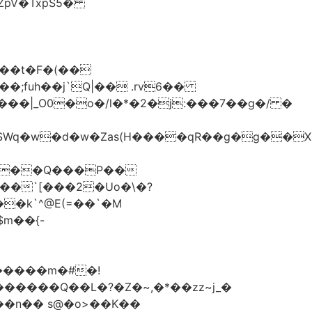
��t�F�(��
;fuh��j`Q|�� .rv6��
��`[���2�Uo�\�?
�����m�#�!
��n�� s@�o>��K��