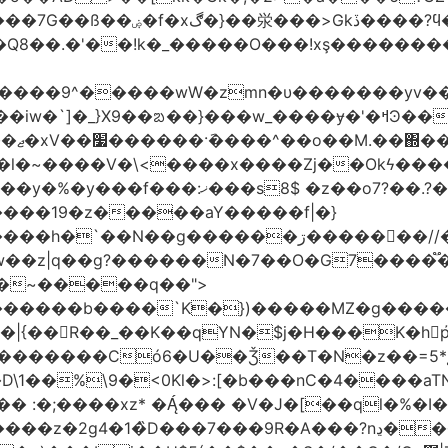
'�Q8��.�'��!k�_�����O���!xş�������
����9^�����wW�zmn�υ�������yv�
�l�~����V�\<����x����Zj��Okϟ����
����19�z�����aY�����f|�}
��N��g������ڗ�����񧰺��//�6㣽
w��z|q��g?������N�7��O�G7����֟
������b����`K�})�����MZ�g�����
��R��_��K��qYN�$j�H���K�hp҆�
������Có­6�U��Ǯ��T�N�z��=5*į�
 :�;����xz* ���� �V�J�[��ql�%�I
9R�A���?nڍ���Nn[��nN¹���6��� �&�Y�`�����-