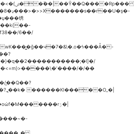
G��k{��-
f38��/6��/
.wK���͇�ǧ��ч�7�&\�.o�ϟ���Ǡ�-
��?
}>�}�q��2�����������;�l]�/
/�̼�Q��?
GZ����_�