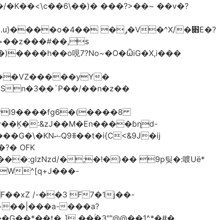
<\c��6\��)� ���?>��~ ��v�?
�֑�VZ�����yΥ�
n�3�ְ�`P��/��n�z��
�N�����B����A�ދ;T�� ���Jvl9����fg
6�(����8
?� OFK
glzNzd/�;�!�)�� 9p팆�:喥Uë*
W^[q+J���-
xZ /-��3 F7�1j��-
G��*��t�_] ��ۚ�3""@@��1^*�#�