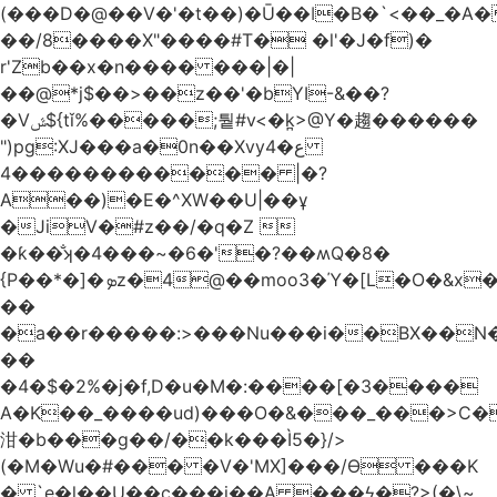
(���D�@��V�'�t��)�Ū��ǀ�B�`<��_�A���Zӏ�=�
��/8����X"����#T� �l'�J�f)�
r'Zb��x�n���� ���|�|
��@*j$��>��z��'�bYI-&��?
�Vݜ${tǐ%�����;퉡#v<�k̪>@Y�趨������
")pg:XJ���a�0n��Xvyع�4
���4��������� |�?
A��)�E�^XW��U|��ұ
�JiV�#z��/�q�Z 
�ƙ��̐ʞ�4���~�6�'�?��ʍQ�8�
{P��*�]�ܤz�4@��moo3�Ύ�[L�O�&x�Ǵ1���L�/@f�o!
��
�a��r�����:>���Nu���i��BX��
��
�4�$�2%�j�f,D�u�M�:����[�3����
A�K��_����ud)���O�&���_���>C�
泔�b���g��/��k���Ì5�}/>
(�M�Wu�#��� �V�'MX]���/Ѳ ���K
� `e�l��U��c���i��A ���ϟ�?>(�\~