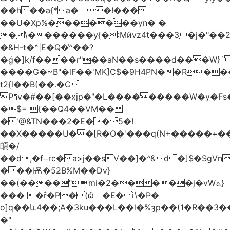
��h��a{*a��!���
��U�Xp%�������yn� �
�\�������y{�:Mӥvz4t���3�j�"��
�&H-t�^|E�Q�͗^��?
�ǵ�]k/f����r"��aN��s����d���W}`
����G�~B"�lF��'MK]C$�9H4PN��R�
t2{l��B(��.�C
P⩃v�#��[��xjp�"�L���������W�y�F
�$= {��Q4��VM��
� '@&TN���2�E��5�!
��X�����U��[R�O�'���q(N+�����+���
䫁�/
��d,�fⵧrc�a>j��sV��]�^&d�]$�SgVn�J��
���Ѭ�52B%M��Dv}
��(����"mi�2�����j�vWܬ}
��� �ȓ�P�(ѽ�E�i\�P�
o]q��և4��;A�3ku���L��l�%ȝp��(1�R��
�"