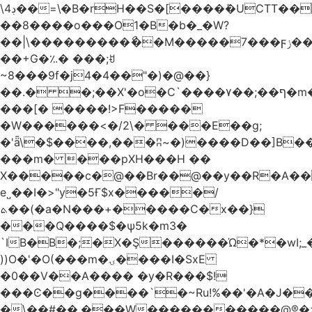
\4ڊ��=\�B�rH��S�[����ܽ�UCTT��+$PV�s��I�?
��8����o���O1�B�b�_�W?
��|\���������ޯ��M�����7���ϝݫ���OW|
��+G�؉� ���;ꀀ
~8���9f�j4�4��"�)�@��}
��.� �;��X'�o�C`����۷��;��ף�m����;����3��"�����6�Pg����#ͨ�?
���[� ����!>F�����
�W������<�/2\� ���E��g;
�'ǟ\�$����,���ʭ~�)����D��]B��_vܝ���>�6���{(���ZH�W�4x��S���8���Ek
���m� ���pXH���H ��
X�����c�@��Br��@��y��R�A��
e˽��I�>"y�5Ғ$x�����/
ܬ��(�a�N���+�����C�x��}
���Q����$�ψ5k�m3�
`IB�B�;�X�Ş������Ώ�*�wI;
))O�'�O(���m�ۍ����I�SxE
�0��V��A���� �y�R���$!
���Ͼ��g����`�~Ru!%��'�A�J��
�\��#��.���W�����������@®�>�b��