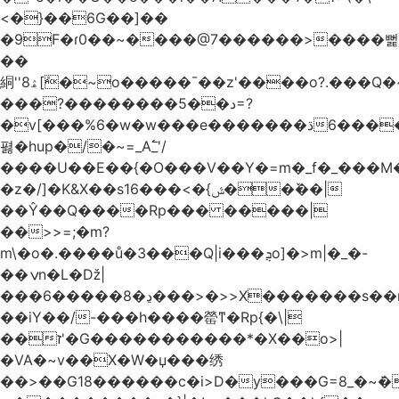
<�}��6G��]��
�9F�ɾ0��~����@7������>����뻝
��
絧''8ۿ[ܽ�~ο�����¯��z'����o?.���Q�~��t��/
���?��������5��د=?
�v[���%6�w�w���e�ڌ�������6���[�����
폃�hup�/�~=_A߱_'/
����U��E��{�O���V��Y�=m�_f�_���M
�z�/]�K&X��sݜ}�>���16��ٚ��|
��Ŷ��Q����Rp��� �����|
��>>=;�m?
m\�o�.����ů�3���Q|i���ܯo]�>m|�_�-
��ݍn�L�ǅ|
���6�����8�ڍ���>�>>X�������s��r��U�ş�-
��iY��/-���h����罃ͳ�Rp{�\|
��ז'�G�����������*�X��o>|
�VA�~v��X�W�џ���绣
��>��G18������c�i>D�y���G=8_�~ܿ�>