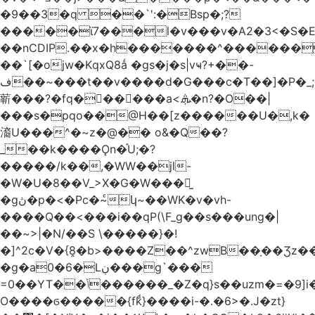
�9��3�q ��`':�Bsp�;?
�����ϊ7���l�v���v�A2�3<�S�E
��nCDIP.��x�h�������^������
��`[�ojw�ΚqxQ8ǻ �gs�j�s|vҹ?+��-
ف��~���t��v����d�G���c�T��]�P�
_
龩���?�fq������a<.ܞ�n?�O��|
���s�pqo��@H��[z������U�,k�
㵝U���^�~z�@�� o&�Q��?
_��k����Ǫn�֡U;�?
�����/k��,�WW��jl-
�W�U�8��V_>X�G�W���𾶲̫
�gڽ�p�<�Pc�~ͨկ~��WK�v�vh-
����Q��<���i��qP(\F_g��s���ung�|
��~ >|�N/��S \�����}�!
�]^2c�V�{8̭�b>����Z��^zwB��ָ��Ʒz�
�g�a0�6�Lڹ���g`���
=0��YT��ݳ������_�Z�q}s��uzm�=�9]i��?
O����ϭ�����{fkͩ}����i-�.�6>�.J�zt}