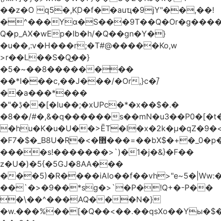
��z�O q5�,K֭D�f��auҵ�9jY"��,��!
�^���Yɑ�S���9T��Q�Or�g����
Q�p_AX�wEp�Ib�h/�Q��gn�Y�}
�u��,:v�H���r;�T#@�����Ko,w
>r��L��S�Q͜��}
�5�~��8��������
��*I���c,��J���/�Or,}c�/̚
��a���*���
�"�ڋ��[�Iu��;�xUPc�*�x��$�.�
�8��/#�,&�q������s��mN�u3��P0�[�t�
�hu�K�u�U��>ĒT�l�x�2k�μ�qZ�9�<
�F7�$�_B8U�Rֶ�<�޻���=��bX$�+�_0�p�=l
����s!�������>`)�1�j�&}�F��
z�U�)�5{�5GJ�8AA���
���5)�R����iAIo��f��vh>"e~5�|Ww:
��`�>�9��*sg�>`�P�!Q+�-P��
�\��^���AQ���N�}
�w.���%��[�Q��<��.��qsXo��Yы�$�j