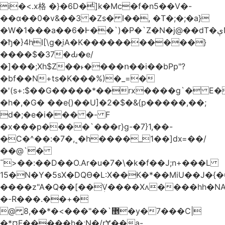
i�<.x格 �}�6D�ͥ]k�Mc�f�n5��V�-
��ɑ��0�v&��3 �Zs� I��, �T�;�;�a}
�W�1���a��6�Ͱ��`)�P�`Z�N�j@��dT�ېN*��ruh���5����P�H�%��'(9vS#�����G�I�l�
�ђ�}4hI[\g�̠iA�K�����������}
����$�37�Ԃ�e/
�]���;Xh$Z��˫����ո��i��bPp"?
�bf��N+ts�K���%)�_=�
�'(s+:$��G�����*��rx����g`� E�
�h�,�G� ��e{)��U]�2�$�&{p�����,��;
d�;�e�i��� �- F
�x���p����`���r}g-�7}1,��-
�C�^��:�7�,˱�h����_1��]dx=��/
��@`�
¯>��
:��D��O.Ar�u�7�\�k�f��J;n+���L
15�N�Y�5sX�DQӨ�L:X��K�*��MiU��J�{
����z"A�Q��[��ܲV����Xʌ����hh�NA
�-R���.��+�
@ ͎޵`��"���>�*��,8�y�7���C|
�*¤F�����h�ːN�/rɎ��a-