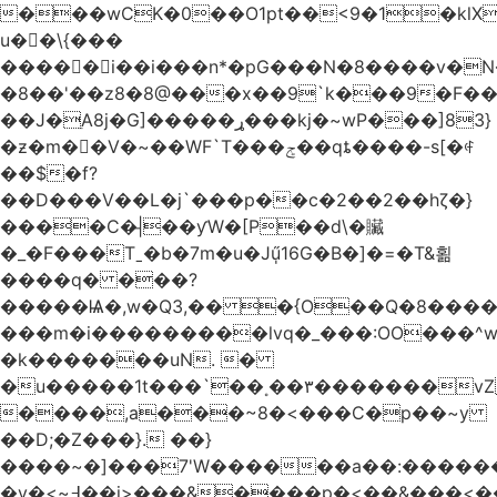
���wCK�0��O1pt��<9�1�klX
u��\{���
�����i��i���n*�pG���N�8����v�N
�8��'��z8�8@���x��9`k���9�F�
��J�ֵA8j�G]�����ړ���kj�~wP���]83}
�ƶ�m��V�~��WF`T���ݮ��qȶ����-s[�ꏶ
��$�f?
��D���V��L�j`���p��c�2��2��hζ�}
����C�|̵��ƴW�[P��d\�贜
�_�F���Tˍ�b�7m�u�Jű̩16G�B�]�=�T&횖
����q� ���?
�����Ѩ�,w�Q3,�� �{O��Q�8�����O
���m�i���������lvq�_���:OO���^w
�k�������uN. �
�u�����1t���`��˳��۳�������v
����,a���~8�<���C�p��~y
��D;�Z���}. ��}
����~�]���7'W������a��:�����
�v�<~߃��j>���&����p�<��&���<����