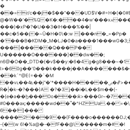
�
��=r/c��j�$��"���UD$V�#=H�{�0#B
@�W��'�%Q�K�:���4�w'���xߍ����r����PV��$�5�������mIz��}d���+h"SWq�w�d�w�Zas(H����qR��g�g��XNS&��9�5�Oȩ�O�
���}�xP�?�U��3�IH���%��|
��c�5��ן�~Ŭ�H�0\�:w |���n�_=�Pp�
�'���B�KDM�_M�Ǉ�0�a����1���wG�3;܂��%M�B�FV������`$)%�x|
���|�����Q���P��
U������O������]��dw��;
n6@�O��_DTD�{�v$��y:�6�4g�g8���~�
l>�60g��'0���k����j��A�������&��;wX���
��k`^@E(=��`�M
��vւ��4ܧ��j"�'*����H�����ߝ�ݭ>���_��I-
R�|�k-�?���)A �?�3j��i�L��$m��{-
�{e�a��Ϧ���Oo���ӂ>���Gr~�7����س~m��F;CZ .!O�ԇ4
#0���aқ:�����wd��՞�^HZUa.�� =�\
6��!]���
����2���9��{F����o������DJ;
-{�(w 6!�%a@�-�fF��@\�����m�#�!