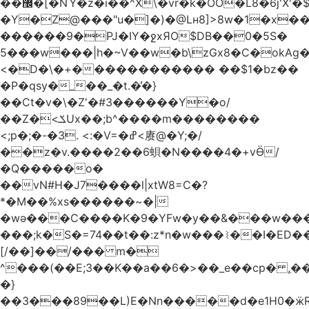
��޼�[�NΎ�z�i��^X\�vr�k�OO�L8�6j'X'�$�O���� �l�,���`�n�`��[���T��a{�-
�Y�Z@���"u�]�)�@Lʜ8]>8w�1�x
������9�PJ�IY�ջxЯO$DB��0�5S�
5���w���|h�~V��w�b\zGx8�C�okAg�
<�D�\�+������������ ��$1�bz��
�P�qsy�_��_�t.�̓�}
��Ct�v�\�Z'�#3������Y�o/
��Z�<ݎUx��;b^����m��������
<;p�;�-�3. <:�V=�ߝ<赓@�Y;�/
��z�v.����2��6蛽�N����4�+vӪ/
�Q�����o�
��vN#Н�J7����l|xtW8=C�?
*�M��%xs������~�|
�wǝ���C����K�9�YFw�y��&���w��
���;k�S�=74��t��:z*n�w���⌇��I�ED
[/��]��/��� m�
^���(��E;3��K��a��6�>��_e��cp� ,
�}
��3���89��L)E�Nn�����d�e1H0�ӝR