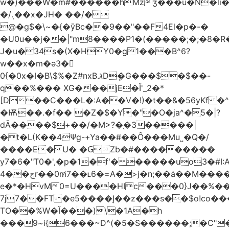
w�)���W�m#������hMzʒ���u�N�li�
�/܉��x�JH� ��/�
@�g$�\~�{�ȳBc��9��"��F4El�p�-�
�U0u��j��|"m8����P1�(�����;�;�8�
J�u�34s�(X�HY0�g1���B^6?
w��x�m�ә3�
0{�0x�I�B\$%�Z#nxB.גDܷ�G���$�$��-
q��%��� XG���jE�Ǐ'_2�*
[D��C���L�:A��V�!)�t��&�56yKf �^
�Ѭ��.�f�� �Z�$�Y�"�O�ja^�5�|?
dĀ����$+��/�M>?�֭�3�����|
�t�L(K��4Ψg-+Ya��#��Ȏ���Mu˽�Q�/
����E�U� �ԌZb�#���������
y7�6�"T0�',�p�1�f'� �����uo3�#
ڄ��4r��0m̸7��ʟ6�ּ=A�>j�n;��ȧ��M����at���7q-
e�*�HvM0=U����HIc���0}J��%�
7j7��FT�e5����Į��z���s��$o!co���A
TO��%W�Ĭ���)\�1A�h
���9~i{6���~D^(�5�S������;�C"