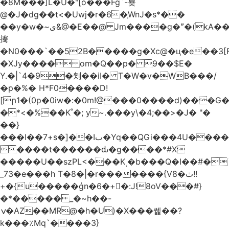
�8M���]L�U�ʺ[o���Fg`-뵺
@�J�dg��t<�Uwj�r�6�ְWnJ�s*��
��y�w�~ى&@�E��@ Jm����g�ˮ�(kA��b�^"���3���4�q��E$�J���`�%�y�JcX����2��R�,q0��3�
㩷
�N0���`��52B�����g�Xc@�ц�e��3[
�XJy���� om�Q��p� 9��$E�
Y.�|`4�9�刾��iI� T�W�v�WB���/
�p�%� H*F0����D!
[ր1�(0p�0iw�:�0m!@���0����d)���G
�*<�%��K˚�; y~.���y\�4;��>�J� "�
��}
���I��7+s�]��Iٮ�Yq��QGi���4U�����
����t������ԃ�g����*#X
�����U��szPL<���Kͺ�b���Q�I��#�
_73�e���h T�8�|�r�������{V8�ٺ!!
+�{u�����ģn�6�+�:J!8oV���#}
�*����� _�~h��-
ݍ�AZ��MR@�h�U)�X���쎑��݁?
k���٪Mq`����3}