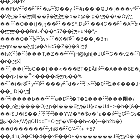
��_3�1x
��FbVܣ��6O��y-#ʇ��;�QU�{���v*�<�e�
�V�S�핵��ӱ��o�b@�:g���\�Oy
���O��i]�,ŋ����S*_Du��4C���An
����BnUᒖ��^57��+uN�",-
����Q�yw>�X�R�B��˯�3m
qm���(@�AЫ:5�Z�}�9!!
�lsX����T,�Z��jH@lgh[�JUG��v2�
�r�X|
�]��{oC��['��<���BT�͢£Âilr�A���8E�,
��q>(��Ť<����4ҧ��%
��i�r8 yI���yd�<`>�02�Φ���J
��_ Dj�|
�f����b��a�D�T�2������׋�/
��_o����O p�I���6�U{⎖c�U4+>�h�[&���
��:$U�ߊS��,��YW.�*�$o�`a��rgGGs�~
䛫J�3+/W}gQՍdqT=O"�VE��h-c�}~�h2b�}
��0������yhi8�C'4+ +5?
��,4"u,G�CI�4��xE��0+�y������JB y0�"