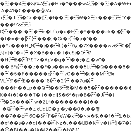
.A�41�0����@7Ac
+�Jt�Cc��]�I��I�W�X k��� "Y
���!Z&
D���f�� d�U`o�u�H̹�^����~k�;��
�t�=�:�| ���)�Gr�e�a�ʻ��
j�*x���H_N�j��L(�ϡa�7X����wv׈�60pM�
河n]�"�=I�X�B��u� t�cSj�O?
�H( B�P.9T>�ApV�q���;�ڪ�w"�
��.B*a�ֺ�e��*�s��nw���5Lt�Q����6
��5�F۠�����c�vG�� �;��M@r
VLP�E����`8(�2"��7u�
���H��_p��Q��36ۚ�M��5���������U
Ҟ�4)�)���T�,}��ql[&�6^�ɲ�B� �J�}
�Cx���w�ZLf��������]��
-�Q�w�كxUdLD�g;�y��0�.��꼫
��7��ф 6Q�&F�eW�x�>:ѧ�$.��f� L�ix
�xf��s�v�q{���Nz�.���B�Kv�)} ]�7�7{��]�j�yИW��ۦ6ٰٖ�M}
�Ӝ�B(��-�{A�I2���b'@{/