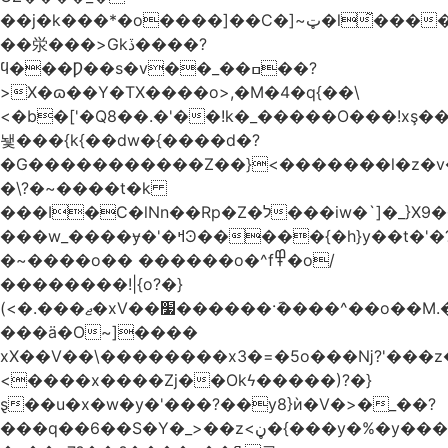
��j�k���*�o����]��C�]~ټ�l̃������7G��ß��ۻ�f�xڰ�}
��泶���>Gkڏ����?
ϥ���Ƿ��s�v��_��ߛ��?
>X�ɷ��Y�TX����o>,�M�4�q{��\
<�b�['�Q8��.�'��!k�_�����O���!xş
뇇���{k{��dw�{����d�?
�G�����������Z��}<�������l�z�
�\?�~����t�k
���I�C�lNn��Rp�Z�ל���iw�`]�_}X9��ᨰ��}
���w_����ɏ�'�ߞϿ�����{�h}y��t�'�?
�~����o�� ������o�^f߾�o/
��������!|{o?�}
(<�.���ޖ�xV��׷������·݇����^��o��M.��΍���_�?
���ӓ�O~]����
xX��V��\��������x3�=�5o���ǋ?'���z
<����x����Zj��Okϟ�����)?�}
ȿ��u�x�w�y�'���?��y8}ѝ�V�>�_��?
���q��6��S�Y�_>��z<ڼ�{���y�%�y���f���:ޚ���s8$