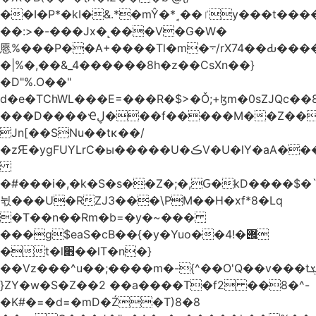
��I�P*�kI�&.*�mŶ�*˱��ٵy���t�����c�4'��cU'����d9�8��F��Y�a<.+�H�6���V��0����ԲT���|2�!j�YwP����oO��1u�B�ki/
��:>�-���Jx�˻���V�G�W�
㥦%���P��A+����Tl�m�܋/rX74��Ԃ����u�Zu��W�s4}
�|%�,��&_4������8h�z��CsXn��}
�D"%.O��"
d�e�TChWL���E=���R�$>�Ǒ;+ɮm�0sZJQc��8N���mۂX��#M�Q؃eM������zuz
���D����Ҽڸ���f�����M��Z��&ƕ�
Jn[��SNu��tĸ��/
�zԘ�ygFUYLrC�ы�����U�ڪV�U�lY�aA���
�#���i�,�k�S�s��Z�;�,Ԍ�kD����$�`�}@���b�`��⑴�1s
뉛���U�RZJ3���\PM��H�xf*8�Lq
�T��n��Rm�b=�y�~���
���g$eaS�cB��{�y�Yuo��݌�!4
�t�l׋��lT�n�}
��Vz���^u��;����m�-{^��O'Q��v���tܮ�H%��f�D��x����GMOY;���VF@���V�Ťg�%u(&12��mI��ɔ�yIt�iz��h4���ۓ�>���֪�h:_���W00
}ZY�w�S�Z��2 ��a����T�f2 ��8�^-
�K#�=�d=�mD�Ź�T)8�8