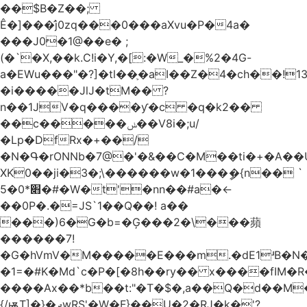
��$B�Z��;
Ê�]���̛j0zq���0���aXvu�P�4a�
���J0�1@��e� ;
(�`�X,��k.C!i�Y,�[:�W_�%2�4G-
a�EWu���"�?]�tl��֛�aI��Z�4�ch��!
�i�����JlJ�tM�� ?
n��1JV�q����ƴ�c �q�k2��
��c�����ݭ��V8i�;u/
�Lp�DfRx�+��/
�N�Գ�rONNb�7@�'�&��C�M��ti�+�A��
XK0��ji�3�;\������w�1���ީ�{n�� `
5�׋*0�#�W�t'�nn��#a�<-
��0P�.�=JS`1��Q��! a��
���)6�G�b=�Ģ���2�\���蘋
������7!
�G�hVmV�M�����E���m.�dE1ʴB�N�
�1=�#K�Md`c�P�[�8h��ry�� x����fIM�R
����Ax��*b��t:"�T�$�,a��Q�d��M�
{/ѭT]�}�ދwRS'�W�F}��U�2�RJ�k�'?