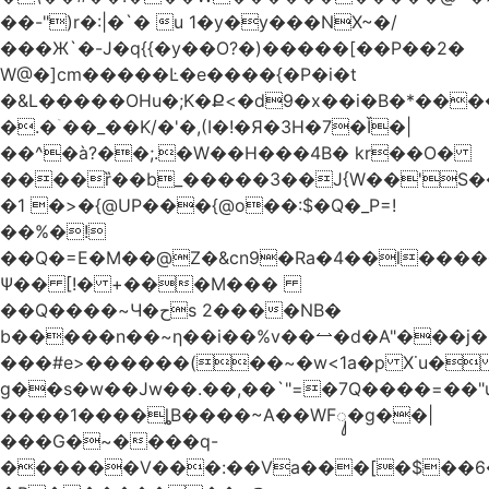
��-")r�:|�`� u 1�y�y���NX~�/
���Ж`�-J�q{{�y��O?�)�����[��P��2�
W@�]cm�����Ŀ�e����{�P�i�t
�&L�����OHu�;K�Ք<�d9�x��i�B�*��
�.�ۤ��_��K/�'�,(I�!�Я�3H�7�Ǐ�|
��^�à?��;.�W��H���4Β� kr��O�
����ȑ��b_�����3��J{W��'S�
�1 �>�{@UP���{@o��:$�Q�_P=!
��%�!
��Q�=E�M��@Z�&cn9�Ra�4��l����
Ψ�� [!� +���M���
��Q����~Ч�حs 2����NB�
b�����n��~ƞ��i��%v��⥎�d�A"���j�
���#e>������(��~�w<1a�p X˙u�
g��s�w��Jw��.��,��`"=�7Q����=��
����1����ȴB����~A��WFᬸ�g��|
���G�~����q-
������V���:��Va���[�$��6�