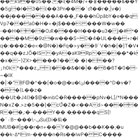
��k9��05��.�i(�4M�/+�˸Ɇ�����&��Y�הl���c�1:�[��5�y؏l��c��8`�/
�5g�l�3�(��3Pn���`o!͊��́r�,|v�)
��ɉ�������A���_F���hǓpăbY�e��q(
Vp7��a0�H�=�j$���: ���W�w��
-��H���Oɹk̃����H����u3� j�#˂��
����M�9z�w���S~�4�UL���+r�
q�:���2�
e<�@N�)�Fq�>y��9`V�һ�[�]T�
��q��zJǑ�lS�yA�aK9Rp����*�
�x�~}ZX>����?�� � �)���?
ٶh0k*���z؈(���&�l�|� �6�6T�0�-
~�IX
�|:�"ŖF@�^��[�o�@�u�lݶl����^D�v�?
��(L��z�
��Uէ�J4(I�$@�ՠbC�R�����pNv�L]/*N��
N�xZ�.>z�5��]� cUͩ�Z�<��Ad~�������T�
R��,:�-���Y�� �֤�����qS[!
�`۽B~���\-ݠSu{Di�&\�
MՍB�#|g��r�n+��Ƴ�@@��b��K��,�u
��k-Δ*lm-����n�Rs��IwP� C����