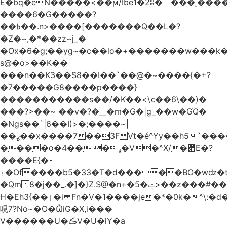
Ѐ�bq�eN�����<��ϻ/Ibe1�2ʭ����˻�����ۍ�
����6�G�����?
��߿��.n>����[�������Q��L�?
�Z�~,�*��zz~j_�
�Ox�6�g;��yg~�c��lo�+�������w��
s@�o>��K��
���n��K3��S8��I��`��@�~����{�+?
�7�����G8����p����}
�����������s ��/�K��<\c��6\��)�
���?>��~ ��v�?�__�m�G�|g_��w�ƓQ�
�Ngs��`|6� �I)>�;����~|
��ߨ��x����7��3F Vt�é^Yy��h5`����ۻ���5�"�}1k�[S��ͪ����l��blw��=��S.u}
����o�ݛ� ��4�V�^X/�׋E�?
����E{�
ۂ�Of����b5�33�T�d�����BO�wǳ�t1
�Qm8�j��_.�]�}Z.S@�n+�5�ݑ>��z���#��,s
H�Eh3{��ٳ�i Fn�V�1����je�*�0k�^\:�d�0�AOoNܰ� vLa��b�@�6��CM��H̷�~��)����h��o
哯7?No~�O�ѼiG�X,i���
V������U�ڪV�U�lY�a