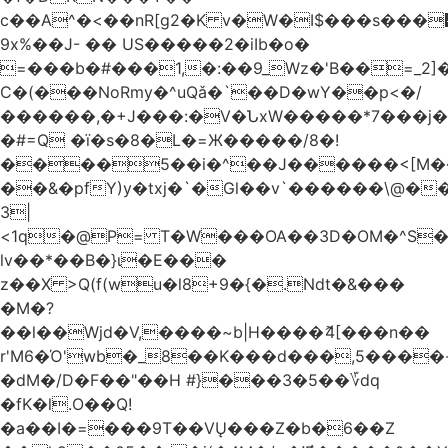
c��A^�<��nR[g2�K v�W�I$���s���
9x%��J- �� US�����2�iIb�o�
=���b�#���1,�:��9_Wz�'B��=_2
C�(���NoRmy�^uQǎ�`��D�wY��p<�/
������,�+J���:�V�ՆxW�����*7���j�
�#=Q �ï�s�8�L�=Ж�����/8�!
����5��i�^��J������<[M�
��&�pfY)y�txj�`�Gl��v`������\@�
3|
<1q�@P= T�W���OA��3D�OM�^S�)#�j��Q�
lv��*��B�}ι�E���
z��X >Q(f(wu�l8+9�{�.Ndt�&���
�M�?
��l��Wjd�V,����~b|H����ޮ4[���n��
r'M6�Ό'wb�_8��K���d���,5����
�dM�/D�F��"��H #}���3�5��؆dq
�fK�l.O��Q!
�a��I�=���9T��VŲ���Z�b�6��Z