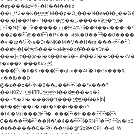
�#p���âz�H��l��kd
��\_/*3��K�`M��p�Q˷���N�se�I�˷��%��ۍ�_���W�00Į�J�r��H��(L��L6����iuɔ^e�MrX���5O���g�����݄9OӘ�����j��T����@�ҕ8���j
��j�]��zf�+^I��L� ��_˖����9\�"�
).�N:�\�����ǵg�4%��R��#���z�!
��Z��@��li�P<��`45k�U����0����
�vl�tp�\>e�D\�NK�f4�V��H�m!���<�
��e�[�r5���r~aM�x�̆���XDn�
���]-;z��;ю�j�k��a�6�~uP��3i��c���k
t�xܳ��z"���&#>
���J�K�&h����qUx��4h֕�R�Gy���&
<��!b��D-
@�z��o�N�2��J����*ѧ���?
��H0Zv=HU:>!��k���o�?
��~%�2I�'���S�"ţ���}�Ӹ�R|h|
�9����d�a�r�9��u���o.?
�{A'�Mj]���@�: ����H����i
C�������Ҋ�\�4���RN�י1w�IbE!
�s������Q�!R��I�@'Sb9OPi=�-d=W