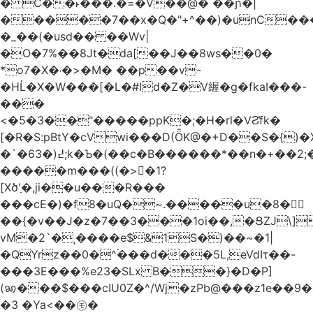
� C��˫���.�=�V��@� ��ɲ�|
�����7��x�Q�"+^��)�unC���
�_��(�usd�� ��Wv|
�O�7%��8Jt�da[��J��8ws��0�
*o7�X�˓�>�M� ��p��v-
�HĹ�X�W���[�L�#Id�Z�V䌂�g�fkaI���-
���
<�5�3��"�����ppK�;�H�rl�VϨ̽fk�
[�R�S:pBtY�cVwi���D(ȪK@�+D��S�{)
�`�6߄(�3;k�Ƅ�(��c�B������*��n�+��2;��^��Q�މ7X�v�b
�����m���((�>򍹐�1?
[Xծ߲'�,ji��u���R���
���cE�)�f8�uQ�~.�����u�8�𠗒
��{�v��J�z�7��3���1oi��,�ՑZJ\]
vM�2`�ˌ����e$&1S�)��~�1|
�QYrz��0�^۬���d���5L,eVdIτ��-
���3E���%e23�SLx B��}�D�P]
(ꩆ���$���cIU0Z�^/Wj�zPb@���z1e��9��{��ܮ�mJ��i�
�3 �Ya<��㋲�