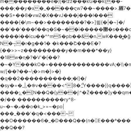
m���������e�}|�!zz���kG��k{��-
���;��y�x�_�����ϛw7��~����>.꧛7�
��S+��8�vwZ�X��vJ���j���ӏ���
����{�\m~��>��������?�>]뛻{�|�~}�/
��'��'���f��q�S�~��i�����޺�s���c�K�>���f}
����i��icu�
�^^m5�pb��&�n.wK���͇�ǧ
N�~͎�ɾ�g��1� �k���Շ���E�?
{��>>~z���������y��m���*��y}
�18w�nֲ�?�V'�{��?
�~�Y���kO�=�������������vA;�\\�m
w/[��?��~\ַ�>m�}>�}
�q��2�����������;�l]�/
�sy�=�_|,�֎v����<^|8�ޯ_Y����}}q����)
����ݺ�[N��Q�{y��:^�Ż����]y��qm�<=m}>�����\�'����/
�/�� ����������ry^8-
u~�~�ތ��o�k_>=~�po|
���_݃���'�q�<���~
��O������6�_�D���Q��(n�E���º���
�̼�Q��?