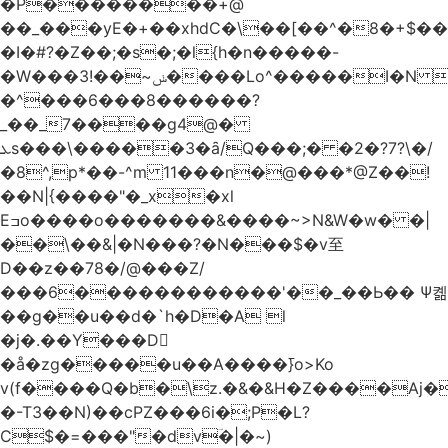
�Р��������+@
��_���yE�+��xhdC�\��[��^�8�+$�
�I�#?�Z��;�s�;�l{h�n�����-
�W���ݭ~��!3����Lo^�����I�N C��k������������P�A�8~�^X�#e5�����G6���^x��� )
�^���6���8������
?
_��_7����g4@�
ܥs���\�����3�ȃ/Q���;� �2�?7?\�/
�8^,p*��-^m 11���n�@���*@Z��!
��N|{����"�_x�xl
Eߏo����o�������&����~>N&W�w� �|
��\��&|�N���?�N���$�v至
D��z��78�/@���Z/
���6������������'��_��Ь�� Ѱ콂
��g��u��d�`h�D�A l
�j�.��Y���D
�å�zg�����u��A����߫}o>Ko
v(f����Q�b�\z.�&�&H�Z����Aj�
�-T3��N)��cPZ���6i�;P�L?
C$�=���"�dvؔ�|�~)