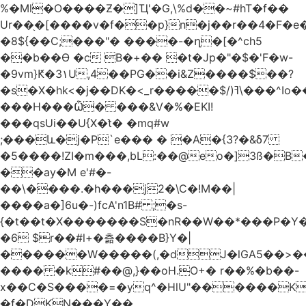
%�Ml�O����Ƶ�]Ҵ'�G,\%d��~#hT�f��
Ur��֖�[����v�f��p}n�j��r��4�F�
�8${��C;���"� ����-�ղ�[�^ch5
��b��Ɵ �c B�+�� �t�Jp�"�$�'F�w-
�9vm}Ԟ�3۱U,4��PG��i&Z����$��?
�s�X�hk<�j��DK�<_r�����$/)ߔ\���^Io��(�9�x��g�s��S�\"FH�BwN�Q�
���H���Ѽ� ���&V�%�EKI!
���qsUi��U{X�t̀� �mq#w
;���և�j�P`e��� � �A�{3?�&δ7
�5����!ZI�m���,bL:��@eo�]3ß�B
��ay�M e'#�-
��\����.�h���j2�\C�!M��|
����a�]6u�-)fcA'n1B# ;�s-
{�t��t�X�������S�nR��W��*���P�Y�
�6 $r��#l+�츪���� B}Y�|
������W�����(,�dJ�lGA5��>��@A�X��
���� �k#��@,}��oH.O+� r��%�b��-
x��C�S����=�yq^�HlU"������K
�f�DKN���Y��