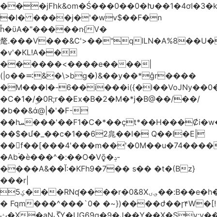
���jFհk&om�Ś���0��0�Խ��1�4ơI�3�
�I� ����j�'�wv$��F�n
ȟ�ϋA�"�����n{V�
氂.���V���&C'>��"qlLN�A%8��U
�v'�KL!A��
������<����e����|
(|o��࠺&�\>bg�)&��y��*ĝr����
�M���I�-6��i���i({�l��VoJNy��0
�C�1�/ۣ�0R;r��Ex�B�2�M�*j�B@��/��/
�b��&ά@|�'�F-
��hܚ���'��F1�C�*��ҫt*��H���Ȼi�w�_Z���aB����H
��$�մ�_��c�1��62㿡��l� Q��I�E|
��f��[���4'���m��'�0M��u�74����
�Ab۬�è���^�:��O�V݈ǭ�ݚ-
����A&��Ĭ:�KFh9�7�� s�� �t�(Bz}
���r|
ؼ5���RNʠ����r�0&8X؈ۍ��:B��e�h�h��1�F��FtÓc�LLW��5p�ZyyC�QX���v�@��0j�3��x���2���
� Fqm���^���`0� �~})����ժ��ɼ۴W�[!
ث�X�aNڱY�UG69q�9�J��Y��X�Sy:y��8�H~2,w�J4��z�T7F���߲"�&�-