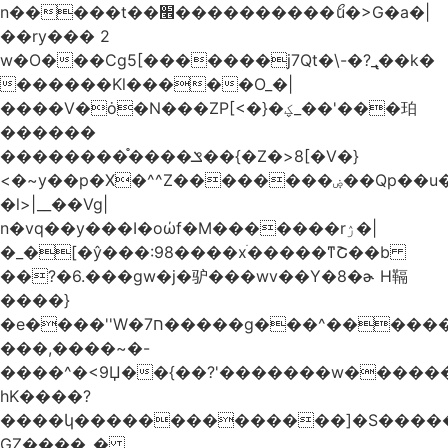
n�����t��׮����������ޯu�>G�a�|
��ry��� 2
w�O���Cg5[�������j7Qt�\-�?_̢��k�
������Kl�����O_�|
����V�ȯ�N���ZP[<�}�ؼ_��'���珀
������
��������֯����ݏ��{�Z�>8[�V�}
<�~y��p�X�^^Z��������ۻ��Qp��u���\�m���k�?
�l>|__��Vg|
n�vq��y���I�oώf�M�������rۯ�|
�_�[�ŷ���:98����xֹ�����ͳՇ��b
��?�6.���gw�j�驴���wv��Y�8�ɚ H䩹
����}
�e����''W�ח7�����g���^�������և����>�����%H�����_�?
���,����~�-
����^�<9Џ��{��?'�������w�������9z�
̛hK����?
����կ��������������]�S�����o�
GZ����_�