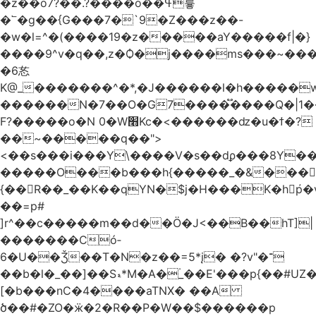
�z��o7?��.?����o��ߟ륳
�՟�g��{G���7�`9�Z���z��-
�w�l=^�(����19�z�����aY�����f|�}
����9^v�q��,z�Ѻ�j����ms���~������h�
�6㣽
K@_�������^�*,�J������l�h�����w
������N�7��O�G7����֟����Q�|1�
F?�����o�N 0�W׫Kc�<������ǳ�u�ϯ�?
��~�����q��">
<��s���i���Y\����V�s��dϼ���8Y�
�����O���b���h{�����_�&���
{��R��_��K��qYN�$j�H���K�hp҆�
��=p#
]r^��c�����m��d��Ö�J<��B��hT]|
�������Có­
6�U��Ǯ��T�N�z��=5*į� �?v"�־
��b�l�_��]��Sޑ*M�A�۬_��E'���p{��#UZ�D\1��%\9�<0Kl�>:
[�b���nC�4����aTNX� ��A
ծ��#�ZO�ӝ�2�R��P�W��$������p