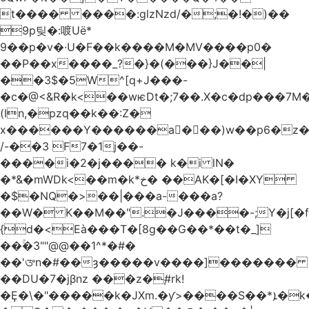
t���� ����:glzNzd/�;�!�)��
9p팆�:喥Uë*
9��p�v�·U�F��k����M�MV����p0�
��P��x����_?�}�(���}J��|
��3$�5W^[q+J���-
�c�@<&R�k<��wѥDt�;7��.X�c�dp���7M�
(In,�pzq��k��:Z�
x������Y������a�ٌ��)w��p6�z�
/-��3 F7�1j��-
����i�2�j���� k�i lN�
�*&�mWDk<��m�k*خ� ��AK�[�I�XY
�$�NQ�>��|���a-���a?
��W� K��M��".�J����-;Y�j[�f
{d�<Eà���T�[8g��G��*��t�_]
��ۚ�3""@@��1^*�#�
��'ᤅn�#��ȝ�����v����]�������
��DU�7�jβnz ���z�֚#rk!
�Ȩ�\�"�����k�JXm.�ƴ>����S��*ܐ�k��nJ�