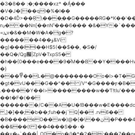
�3�8�� :�;����xz* ����
�V�J�[��ql�%�I��
�D�4Ď>��Ŗ\���ֶ��G�����RG�*K��'��
nڍ���Nn[��nN¹���6��� �&�Y�`�����-
=ܜv�&��M�W�A�g�?
�������4��ۋ&Vi
�g)���Iܹi��H$5(��$��, �S�/
��Q�/Qg՗|ZpV�TxpS5�
�h��{0���e����9�ͯM��B��Y����
�}
���߾��L�@��������Oo�l>�T�GO���p{�*�Smmn������GM���A��?
�gt�vU���G��^�� /V^�G����ϝ�B�
.�����Y��l>��������w��Ƭ!tIuʽ��
��t�F�(��
�������/C��A�U�!B���w�E����dc
,]�]��;�b��;fuh��j`Q|�� .rv6��
�B����eO��w�)@�{�\��ڽj�P���4$%��ܑ
��&��(t ]��4���S��٠�
͏��x�ه`���|_O0�o�/l�*�2�j:���7��g�/