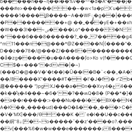
b�����n��~ƞ��i��%v��⥎�d�A"���j�
���#e>������(��~�w<1a�p X˙u�
����1����ȴB����~A��WFᬸ�g��|���G
�Р��������+@ ��_���yE�+��xhdC
�W���ݭ~��!3����Lo^�����I�N C��k������������P�A�8~�^X�#e5�����G6���^x��� )
�^���6���8������
?_��_7����g4@� ܥs���\�����3�ȃ/Q���;� �2�?
^m 11���n�@���*@Z��!��N|{����"�_x�xl Eߏo����o�������&����~>N&W�w� �|��\�
D��z��78�/@���Z/���6������������
�å�zg�����u��A����߫}o>Ko v(f����
C$�=���"�dvؔ�|�~)
(���D�@��V�'�t��)�Ū��ǀ�B�`<��_�A���Zӏ�=�
��/8����X"����#T� �l'�J�f)� r'Zb��x�n����
趨������ ")pg:XJ���a�0n��Xvyع�4 ���4��������� |�?A��)�E�^XW��U|��ұ �JiV�#z��/�q�Z 
�ƙ��̐ʞ�4���~�6�'�?��ʍQ�8� {P��*�]�ܤz�4@��moo3�Ύ�[L�O�&x�Ǵ1���L�/@f�o!�
�a��r�����:>���Nu���i��BX��N�
A�K��_����ud)���O�&���_���>C�
�V�'MX]���/Ѳ ���K � `e�l��U��c�
��絧''8ۿ[ܽ�~ο�����¯��z'����o?.���Q�~��t��/���?��������5��د=?
�v[���%6�w�w���e�ڌ�������6���[�����폃�hup�/�~=_A߱_'/