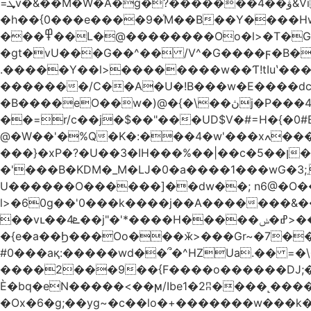
=ܜv�&��M�W�A�g�?�������4��ۋ&Vi �g)���Iܹi��H$5(��$��, �S�/��Q�/Qg՗|ZpV�TxpS5�
�h��{0���e����9�ͯM��B��Y����H
���߾��L�@��������Oo�l>�T�GO���p{�*�Smmn������GM���A��?
�gt�vU���G��^�� /V^�G����ϝ�B�
.�����Y��l>��������w��Ƭ!tIuʽ��
�������/C��A�U�!B���w�E����dc]W
�B����eO��w�)@�{�\��ڽj�P���4$%��ܑ ��&��(t ]��4���S��٠� ͏��x�ه`���|_O0�o�/l�*�2�j:���7��g�/ �
��=r/c��j�$��"���UD$V�#=H�{�0#B
@�W��'�%Q�K�:���4�w'���xߍ����r����PV��$�5�������mIz��}d���+h"SWq�w�d�w�Zas(H����qR��g�g��XNS&��9�5�Oȩ�O�
���}�xP�?�U��3�IH���%��|��c�5��ן�~Ŭ�H�0\�:w |���n�_=�Pp�
�'���B�KDM�_M�Ǉ�0�a����1���wG�3;܂��%M�B�FV������`$)%�x|���|�����Q���P��
U������O������]��dw��; n6@�O��_
l>�60g��'0���k����j��A�������&��;wX���Z(�k�8Y
��vւ��4ܧ��j"�'*����H�����ߝ�ݭ>���_��I-R�|�k-�?���)A �?�3j��i�L��$m��{-
�{e�a��Ϧ���Oo���ӂ>���Gr~�7����س~m��F;CZ .!O�ԇ4
#0���aқ:�����wd��՞�^HZUa.�� =�\
����2���9��{F����o������DJ;�m8
Ѐ�bq�eN�����<��ϻ/Ibe1�2ʭ����˻�����ۍ�o?����6�G�����?��߿��.n>����[�������Q��L�?�Z�~,�*��zz
�Ox�6�g;��yg~�c��lo�+�������w��