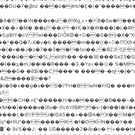
jβnz ���z�֚#rk!�Ȩ�\�"�����k�JXm.�ƴ>
A�\��\N���e�u�)Xg,++�B�Sw����
�X�˓�>�M� ��p��v-�HĹ�X�W���[�L�#I
�S:pBtY�cVwi���D(ȪK@�+D��S�{)�X�"
��{�v��J�z�7��3���1oi��,�ՑZJ\]
^۬���d���5L,eVdIτ��-���3E���%e23�
d��~#hT�f��
���G� �8${��C;���"� ����-�ղ�[�^
�i&Z����$��?
&δ7
��CH�.nξ"�����)V�a�����B���~�m
!M��|����a�]6u�-)fcA'n1B# ;�s-{�t��
J�lGA5��>��@A�X��M�K�)���ݜ�LE�^��_�M}���� �k
q^�HlU"������K �f�DKN���Y��
`� 9x%��J- �� US�����2�iIb�o� =���b