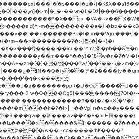
�|�z�/]�K&X��sݜ}�>���16��ٚ��|��Ŷ��Q����Rp���
�����s��r��U�ş�-
>����s|d}^;-m���������e�}|�!zz���k
���у��t��<������Bk�l�un��Vgn.���С�
�\m~��>��������?�>]뛻{�|�~}�/
q�S�~��i�����޺�s���c�K�>���f}����i��icu�
�^^m5�pb��&�n
��������y��m���*��y}�18w�nֲ�?�V'�{
��A+�zh�[�
]��j���?w/[��?��~\ַ�>m�
��\�'����/�/��
:���J�a�������ppR�U�Oέ�����ٍ��
?�6.���gw�j�驴���wv��Y�8�ɚ H䩹����}
��ݓcc����� ̛hK����?
��AD>��[kk�Gk�,�2>�a���6?