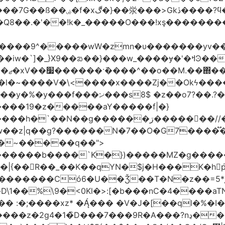
'�Q8��.�'��!k�_�����O���!xş�������
����9^�����wW�zmn�υ�������yv�
�l�~����V�\<����x����Zj��Okϟ����
����19�z�����aY�����f|�}
��N��g������ڗ�����񧰺��//�6㣽
w��z|q��g?������N�7��O�G7����֟
������b����`K�})�����MZ�g�����
��R��_��K��qYN�$j�H���K�hp҆�
������Có­6�U��Ǯ��T�N�z��=5*į�
 :�;����xz* ���� �V�J�[��ql�%�I
9R�A���?nڍ���Nn[��nN¹���6��� �&�Y�`�����-