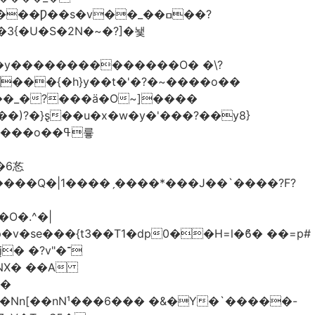
�3{�U�S�2N�~�?]�뇇
�y��������������O� �\?
�)?�}ȿ��u�x�w�y�'���?��y8}
����Q�|1����ˏ����*���J��`����?F?
O�.^�|
v�se���{t3��T1�dp0��H=l�ϐ� ��=p#
 �?v"�־
��