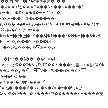
2��/g#��*�%�(b�F�'�-
���=��"u���F���S��o���n�/
[�$��6�^N܂�/
�s�;�l{h�n�����-
 l �j�.��Y���D
)��cPZ���6i�;P�L?
��;퉡#v<�k̪>@Y�
����[�3����
/��k���Ì5�}/>(�M�Wu�#���
� �9F�ɾ0��~����@7������>����뻝