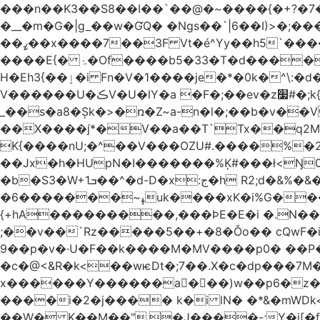
���n��K3��S8��I��`��@�~����{�+?�7��
�__�m�G�|g_��w�ƓQ� �Ngs��`|6� �I)>�;���
��ߨ��x����7��3F Vt�é^Yy��h5`����ۻ���5�"�}1k�[S��ͪ����l��blw��=��S.u}����o�ݛ� ��4�V�^X/�׋E�?
����E{� ۂ�Of����b5�33�T�d�����BO�wǳ�t1 �Qm8�j��_.�]�}Z.S@�n+�5�ݑ>��z���#��,s
H�Eh3{��ٳ�i Fn�V�1����je�*�0k�^\:�d�0�AOoNܰ� vLa��b�@�6��CM��H̷�~��)����h��o哯7?No~�O�ѼiG�X,i���
V������U�ڪV�U�lY�a �F�;��ev�z׷#�;k{��
_��s�a8�Șk�>�ռ�Z~a-n�l�;��b�v�
��X����*�V��a��T`Tx��q2M[�
K{����nU;�^��V���OZU#.����%�
�b�S3�W+1ܒ��^�d-D�x:ج�h R2;d�&%�&��j�̫y�]]ڝ�tZ_ �B�l4�IyV1\�i�a��+m�Ey��Ķ�:&zJ��M�En����ɓɳd-
�ߪ~�������6uk����xK�i%G����^��Ai�^rN���Ň�0���p���L>�⽧!���G�\�KNޝQ9ꎖ��t�i{C<&9J�ij
{+hA���������,���ϷE�E�i �.N��9�
;��v��`Rz�����5��+�8�Ǒo�� cQwF�i
9��p�v�·U�F��k����M�MV����p0� ��P�
�c�@<&R�k<��wѥDt�;7��.X�c�dp���7M��
x������Y������a�ٌ��)w��p6�z��
����i�2�j���� k�i lN� �*&�mWDk<��m�k*خ� ��AK�[�I�XY �$�NQ�
��W� K��M��".�J����-;Y�j[�f