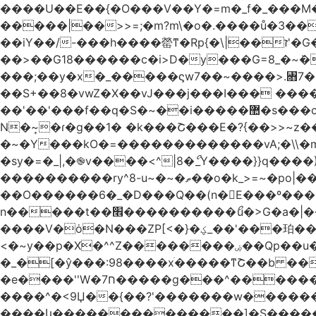
����U��E��{�O���V��Y�=m�_f�_���M������pxt���f�۟�s��
�����|��>>=;�m?m\�o�.����ů�3���Q|i���ܯo]�>m|�_�-��ݍn�L�ǅ|���6�����8�ڍ���>�>>X��
��iY��/-���h����罃ͳ�Rp{�\|��ז'�G�����������*�X��o>|�VA�~v��X�W�џ���绣
��>��G18������c�i>D�y���G=8_�~ܿ�
���;��y�x�_�����ϛw7��~����>.꧛7�
��S+��8�vwZ�X��vJ���j���ӏ��� ����{
��'��'���f��
N�~͎�ɾ�g��1� �k���Շ���E�?{��>>~z�
�~�Y���kO�=�������������vA;�\\�m
�sy�=�_|,�֎v����<^|8�ޯ_Y����}}q����)|����ݺ�[N��Q�{y��:^�Ż����]y��qm�<=m}>���
����������ry^8-u~�~�ތ��o�k_>=~�po|���_݃���'�q�<���~
��O������6�_�D���Q��(n�E���º���
n�����t��׮����������ޯu�>G�a�|��ry��� 2 w�O���Cg5[�������j7Qt�\-�?_̢��k� ������Kl�����O_�|
����V�ȯ�N���ZP[<�}�ؼ_��'���珀������ ��������֯����ݏ��{�Z�>8[�V�}
<�~y��p�X�^^Z��������ۻ��Qp��u���\�m���k�?�l>|__��Vg| n�vq��y���I�oώf�M�������rۯ�|
�_�[�ŷ���:98����xֹ�����ͳՇ��b ��
�e����''W�ח7�����g���^�������և����>�����%H�����_�?���,����~�-
����^�<9Џ��{��?'�������w�������9z�F�[�/w
����կ��������������]�S�����o