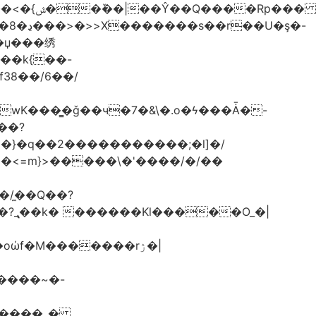
G��k{��-
f38��/6��/
.wK���͇�ǧ��ч�7�&\�.o�ϟ���Ǡ�-
��?
}>�}�q��2�����������;�l]�/
/�̼�Q��?
GZ����_�