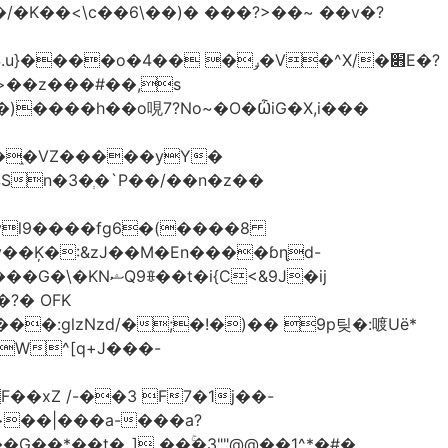
<\c��6\��)� ���?>��~ ��v�?
�֑�VZ�����yΥ�
n�3�ְ�`P��/��n�z��
�N�����B����A�ދ;T�� ���Jvl9����fg
6�(����8
?� OFK
glzNzd/�;�!�)�� 9p팆�:喥Uë*
W^[q+J���-
xZ /-��3 F7�1j��-
G��*��t�_] ��ۚ�3""@@��1^*�#�