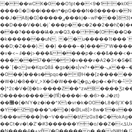
���wCK�0��O1pt��<9�1�klX
�����i��i���n*�pG���N�8����v�N
��J�ֵA8j�G]�����ړ���kj�~wP���]83}�ƶ�m��V�~��WF`T���ݮ��qȶ����-s[�ꏶ��$�f?
��D���V��L�j`���p��c�2��2��hζ�}��
���?�����Ѩ�,w�Q3,�� �{O��Q�8
�k�������uN. � �u�����1t���`
��D;�Z���}. ��} ����~�]���7'W�
�v�<~߃��j>���&����p�<��&���<���� �9��3�q ��`':�Bsp�;?
�����ϊ7���l�v���v�A2�3<�S�
��`[�ojw�Κ
�O��|���s�pqo��@H��[z������U
�W�U�8��V_>X�G�W���𾶲̫�gڽ�p�<�Pc�~ͨկ~��WK�v�vh-����Q��<���i��qP(\F_g��s���ung�|��~ >|�N/��S \�����}�!
�]^2c�V�{8̭�b>����Z��^zwB��ָ��Ʒz��e�|�g�a0�6�Lڹ���g`��� =0��YT�
O����ϭ�����{fkͩ}����i-�.�6>�.J�zt}
��޼�[�NΎ�z�i��^X\�vr�k�OO�L8�6j'X'�$�O���� �l�,���`�n�`��[���T��a{�-
�Y�Z@���"u�]�)�@Lʜ8]>8w�1�x�
5���w���|h�~V��w�b\zGx8�C�okAg�
��Ct�v�\�Z'�#3������Y�o/��Z�<ݎUx��;b^����m�������� <;p�;�-�3. <:�V=�ߝ<赓@�Y;�/��z�v.����2��6蛽
�N����4�+vӪ/�Q�����o� ��vN#Н�J7