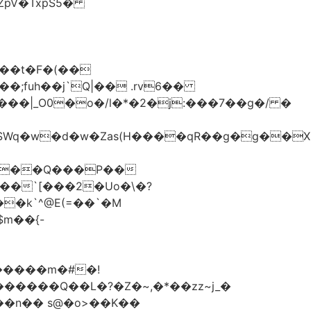
��t�F�(��
;fuh��j`Q|�� .rv6��
��`[���2�Uo�\�?
�����m�#�!
��n�� s@�o>��K��