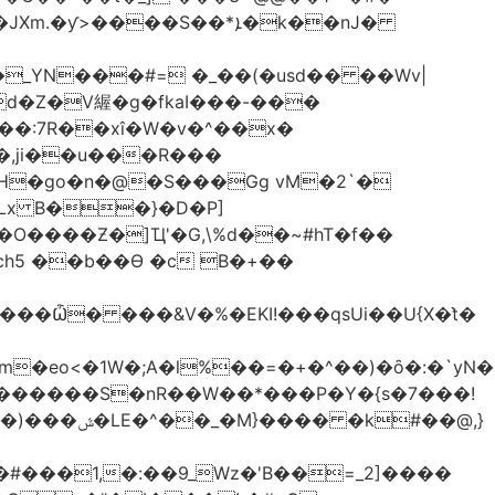
����S��*ܐ�k��nJ�
_YN���#= �_��(�usd�� ��Wv|
d�Z�V䌂�g�fkaI���-���
X��:7R��xî�W�v�^��x�
H�go�n�@�S���Gg vM�2`�
SLx B��}�D�P]
ch5 ��b��Ɵ �c B�+��
�eo<�1W�;А�l%��=�+�^��)�ȏ�:�`yN�
t�X�������S�nR��W��*���P�Y�{s�7���!
#��@,}
�#���1,�:��9_Wz�'B��=_2]����