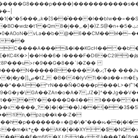
���G8����p����}�����������s ��/�K��
�~|
�VC����A���&�i��KGcH�� ��b
KC4K�>|��H��6� l����F�D6�C29}�¡ʪS
28P���u>r�9��G�8��`i�Z��
��Jx�h�HUpN�I�������%Ķ#���ł<Ŋ0���
G�y�\GA��ZAn�o�A�7,JZ�]^��Jg��V��
t��]�Y�����Q�4�� t���� ����:
�x����_?�}�(���}J��|��3$�5
:!(In,�pzq��k��:Z�
�h�p�������=�@�\�"���ԋ��j�l�F��
>��|���a-���a?
����F�m66�XJ.{d�<Eà���T�[8g��