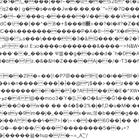
2�1� \_��
��]��r~��0��52b^�(�
 q2��) g��s�w��Jw��.��,��`"=�7Q�
�~����q-������V���:��Va���
�\��[��^�8�+$���B΃>��?�I�#?�Z��;
7?\�/�8^,p*��-
�&|�N���?�N���$�v至
'��_��Ь�� Ѱ콂��g��u��d�`h�D�A
Q�b�\z.�&�&H�Z����Aj��/�-T3��N
�]\�P7@���l[�0�i��Bߓ�՝�.d�,�$��U��v�!
 ���|�|��@*j$��>��z��'�bYI-&��?�Vݜ${tǐ%���
�
��O��w�� �� �4�$�2%�j�f,D�u�M�:
�sy�9m��j�_���x�wʟ泔�b���g��
��i��A ���ϟ�?>(�\~<�}��6G��]�