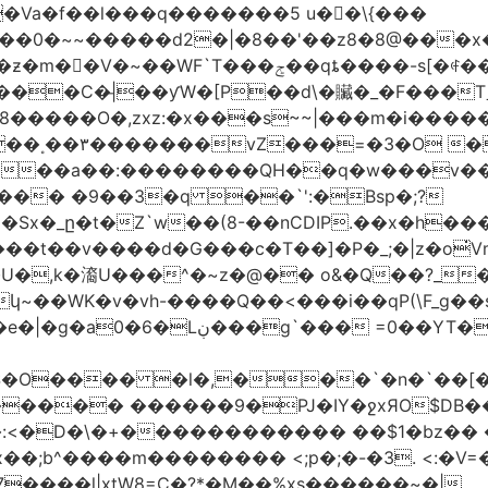
�Va�f��l���q�������5 u��\{���
��0�~~�����d2�|�8��'��z8�8@���x
��C�|̵��ƴW�[P��d\�贜�_�F���Tˍ
�����O�,zxz:�x���s~~|���m�i�����
��˳��۳�������vZ���=�3�O 
�����a��:��������QH��q�w���v�
E�Sx�_ը�t�Z`w��(8-��nCDIP.��x�h
_;�|z�o
qxQ8ǻ �gs�j�s|vҹ?+��-ف��~���t��v����d�G���c�T��]�P�
�,k�㵝U���^�~z�@�� o&�Q��?_��
�ݳ������_�Z�q}s��uzm�=�9]i��?
����� ������9�PJ�IY�ջxЯO$DB�
:<�D�\�+������������ ��$1�bz�� �P
����l|xtW8=C�?*�M��%xs������~�|