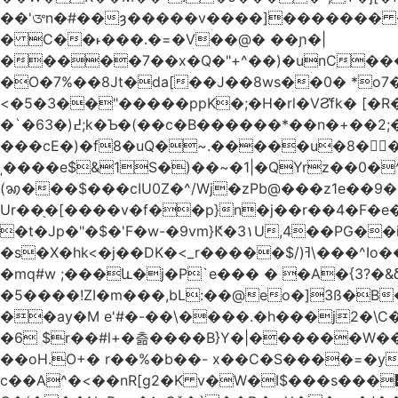
��'ᤅn�#��ȝ�����v����]������� ��DU�7�
� C��˫���.�=�V��@� ��ɲ�|
�����7��x�Q�"+^��)�unC���
�O�7%��8Jt�da[��J��8ws��0� *o7
<�5�3��"�����ppK�;�H�rl�VϨ̽fk� [�R
�`�6߄(�3;k�Ƅ�(��c�B������*��n�+��2;��^��Q�މ7X�v�b �����m���((�>򍹐�1?[Xծ߲'�,ji��u���R���
���cE�)�f8�uQ�~.�����u�8�𠗒
ˌ����e$&1S�)��~�1|�QYrz��0�
(ꩆ���$���cIU0Z�^/Wj�zPb@���z1e��9��{��ܮ�mJ��i��R���-�3 �Ya<��㋲� %�Ml�O����Ƶ�]Ҵ'�G,\%
Ur��֖�[����v�f��p}n�j��r��4�F�e
�t�Jp�"�$�'F�w-�9vm}Ԟ�3۱U,4��PG�
�s�X�hk<�j��DK�<_r�����$/)ߔ\���^Io��(�9�x��g�s��S�\"FH�BwN�Q� ���H���Ѽ� ���&V�%�EKI!���qsUi��U{X�t̀�
�mq#w ;���և�j�P`e��� � �A�{3?�
�5����!ZI�m���,bL:��@eo�]3ß�B
��ay�M e'#�-��\����.�h���j2�\C�
�6 $r��#l+�츪���� B}Y�|������W�����(,�d
��oH.O+� r��%�b��- x��C�S����=�y
c��A^�<��nR[g2�K v�W�I$���s���᡿