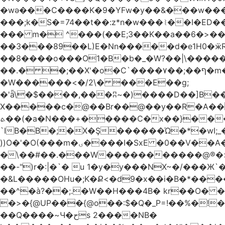
�wǝ���C����K�9�YFw�y��&���w��
���;k�S�=74��t��:z*n�w���⌇��I�ED
��� m� ^���(��E;3��K��a��6�>��
��3���89��L)E�Nn�����d�e1H0�ӝR- \4ڊ��=\�B�rH��S�[����ܽ�UCTT��+$PV�s
��8����o���O1�B�b�_�W?��|\���������ޯ��M�����7���ϝݫ���OW
��.� �;��X'�o�C`����۷��;��ף�m����;����3��"�����6�Pg����#ͨ�?���[� ����!>F�����
�W������<�/2\� ���E��g;
�'ǟ\�$����,���ʭ~�)����D��]B��_vܝ���>�6���{(���ZH�W�4x��S���8���Ek'�- ���m� ���pXH���
X�����c�@��Br��@��y��R�A��)
ܬ��(�a�N���+�����C�x��}���Q����$�ψ5k�m3�
`IB�B�;�X�Ş������Ώ�*�wI;
))O�'�O(���m�ۍ����I�SxE �0��V��A���� �y�R���$!���Ͼ��g����`�~Ru!%��'�A�J��xyw(�N?
�\��#��.���W�����������@®�>�b��
��-")r�:|�`� u 1�y�y���NX~�/���Ж`
�&L�����OHu�;K�Ք<�d9�x��i�B�*���
��^�à?��;.�W��H���4Β� kr��O� 
�>�{@UP���{@o��:$�Q�_P=!��%�
��Q����~Ч�حs 2����NB�