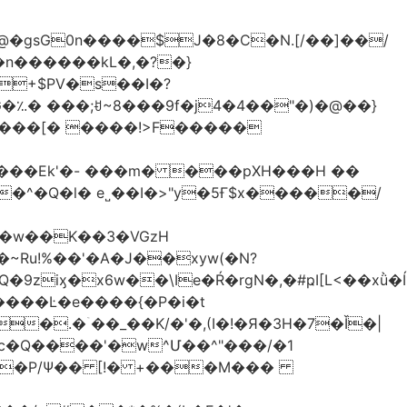
�gsG0n����$J�8�C�N.[/��]��/
n������kL�,�?�}
^�Q�l� e˽��I�>"y�5Ғ$x�����/
�w��K��3�VGzH
iӽ�x6w��\Ie�Ŕ�rgN�,�#ҏI[L<��xǜ�
m�����Ŀ�e����{�P�i�t
�.�ۤ��_��K/�'�,(I�!�Я�3H�7�Ǐ�|
c�Q����'�w^Մ��^"���/�1
����P/Ψ�� [!� +���M���