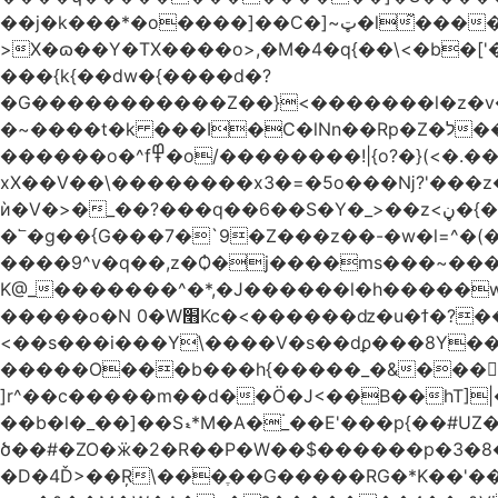
��j�k���*�o����]��C�]~ټ�l̃������7G��ß��ۻ�f�xڰ�}��泶���>Gkڏ����?ϥ���Ƿ��s�v��_��ߛ��?
>X�ɷ��Y�TX����o>,�M�4�q{��\<�b�[
���{k{��dw�{����d�?
�G�����������Z��}<�������l�z�v
�~����t�k ���I�C�lNn��Rp�Z�ל���iw�`]�_}X9��ᨰ��}���w_����ɏ�'�ߞϿ�����{�h}y��t�'�?�~����o��
������o�^f߾�o/��������!|{o?�}(<�.���ޖ�xV��׷������·݇����^��o��M.��΍���_�?���ӓ�O~]����
xX��V��\��������x3�=�5o���ǋ?'���z
ѝ�V�>�_��?���q��6��S�Y�_>��z<ڼ�{���y�%�y���f���:ޚ���s8$ �z��o7?��.?����o��ߟ륳
�՟�g��{G���7�`9�Z���z��-�w�l=^�(
����9^v�q��,z�Ѻ�j����ms���~������h�`
K@_�������^�*,�J������l�h�����
�����o�N 0�W׫Kc�<������ǳ�u�ϯ�?��~�����q��">
<��s���i���Y\����V�s��dϼ���8Y�
�����O���b���h{�����_�&����|{
]r^��c�����m��d��Ö�J<��B��hT]|�
��b�l�_��]��Sޑ*M�A�۬_��E'���p{��#UZ�D\1��%\9�<0Kl�>:[�b���nC�4����aTNX� ��A
ծ��#�ZO�ӝ�2�R��P�W��$������p �3�8��
�D�4Ď>��Ŗ\���ֶ��G�����RG�*K��'�����z�2g4�1�̏D���7���