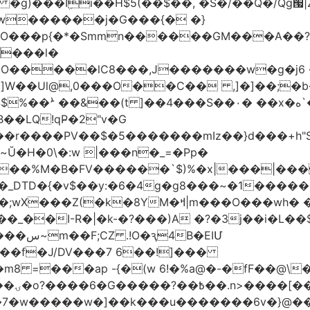
w������j�G���{� �}
���l�
�O�����lC8���,J�������w�g�j6 
��Ul@,0���O��C�� ,]�]��;�b��
��LQ!qP̴�2"v�G
DTD�{�v$��y:�6�4g�g8���~�1�����
M�ߞ|m���O���wh� ��k`^@E(=��`�M
B�EIՄ
��f�J/DV���7 6��!]���
 =���ap -{�(w 6!�%a@�-�fF��@\
~j_�
�k�7�w�����w�]��k���u�������6v�}@�