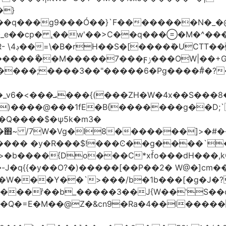
�}
���q���
g9���Ó��}`F��������N�_�@
_e��cp� ,ֵ��w'��>C��q����M�^���
��I�?
|��+G�؉� ���;ꀀ~8���9f�j4�4��"�)�@��}
H ��
����@���1fE�B{�������g��D;`�
_�֋~ /7W�Vg�I8�������]>�#�
��{Do���C*xf̌o���dH���,kQ�9z
�-J�q{{�y��O?�)�����[��P��2� W@�]c
�W���Y��`>���/b�1b���[�g�J�?
����ȑ��b_�����3��J{W��'S��
!��Q�=E�M��@Z�&cn9�Ra�4��l��