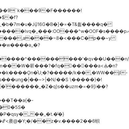
��9`k���9�F������!
�b�7m�u�Jű̩16G�B�]�=�T&횖����q�
����lvq�_���:OO���^w�OOF�s����pމ
����,a���~8�<���C�p��~y
��w����ǝ_�?
�������^���������'�qv��U���n/
̇Vm���W�龩���?�fq������a<.ܞ�n?
k����Ǫn�֡U;�?�����/k��,�WW��jl-
�0�5S�
�qsy�_��_�t.�̓�}