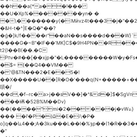
��h��a{*a��!���
��U�Xp%�������yn� �
�\�������y{�:Mӥvz4t���3�j�"��
�&H-t�^|E�Q�͗^��?
�ǵ�]k/f����r"��aN��s����d���W}`
����G�~B"�lF��'MK]C$�9H4PN��R�
t2{l��B(��.�C
P⩃v�#��[��xjp�"�L���������W�y�F
�$= {��Q4��VM��
� '@&TN���2�E��5�!
��X�����U��[R�O�'���q(N+�����+���
䫁�/
��d,�fⵧrc�a>j��sV��]�^&d�]$�SgVn�J��
���Ѭ�52B%M��Dv}
��(����"mi�2�����j�vWܬ}
��� �ȓ�P�(ѽ�E�i\�P�
o]q��և4��;A�3ku���L��l�%ȝp��(1�R��
�"