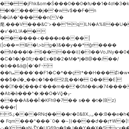
���jFհk&om�Ś���0��0�Խ��1�4ơI�3�
�I� ����j�'�wv$��F�n
ȟ�ϋA�"�����n{V�
氂.���V���&C'>��"qlLN�A%8��U
�v'�KL!A��
������<����e����|
(|o��࠺&�\>bg�)&��y��*ĝr����
�M���I�-6��i���i({�l��VoJNy��0
�C�1�/ۣ�0R;r��Ex�B�2�M�*j�B@��/��/
�b��&ά@|�'�F-
��hܚ���'��F1�C�*��ҫt*��H���Ȼi�w�_Z���aB����H
��$�մ�_��c�1��62㿡��l� Q��I�E|
��f��[���4'���m��'�0M��u�74����
�Ab۬�è���^�:��O�V݈ǭ�ݚ-
����A&��Ĭ:�KFh9�7�� s�� �t�(Bz}
���r|
ؼ5���RNʠ����r�0&8X؈ۍ��:B��e�h�h��1�F��FtÓc�LLW��5p�ZyyC�QX���v�@��0j�3��x���2���
� Fqm���^���`0� �~})����ժ��ɼ۴W�[!
ث�X�aNڱY�UG69q�9�J��Y��X�Sy:y��8�H~2,w�J4��z�T7F���߲"�&�-