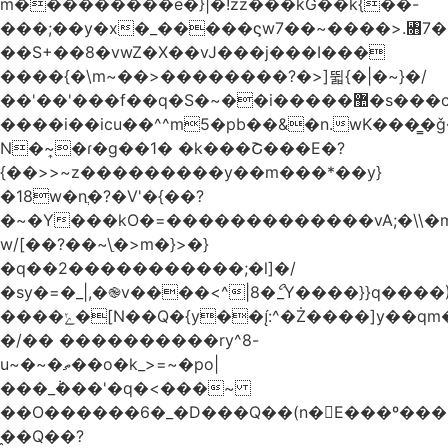
m���������e�}|�!zz���kG��k{��-
���;��y�x�_�����ϛw7��~����>.꧛7�
��S+��8�vwZ�X��vJ���j���ӏ���
����{�\m~��>��������?�>]뛻{�|�~}�/
��'��'���f��q�S�~��i�����޺�s���c�K�>���f}
����i��icu�
�^^m5�pb��&�n.wK���͇�ǧ
N�~͎�ɾ�g��1� �k���Շ���E�?
{��>>~z���������y��m���*��y}
�18w�nֲ�?�V'�{��?
�~�Y���kO�=�������������vA;�\\�m
w/[��?��~\ַ�>m�}>�}
�q��2�����������;�l]�/
�sy�=�_|,�֎v����<^|8�ޯ_Y����}}q����)
����ݺ�[N��Q�{y��:^�Ż����]y��qm�<=m}>�����\�'����/
�/�� ����������ry^8-
u~�~�ތ��o�k_>=~�po|
���_݃���'�q�<���~
��O������6�_�D���Q��(n�E���º���
�̼�Q��?