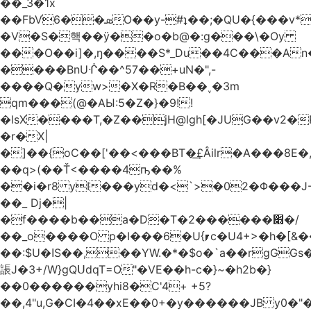
��_3�1x
��FbVܣ��6O��y-#ʇ��;�QU�{���v*�<�e�
�V�S�핵��ӱ��o�b@�:g���\�Oy
���O��i]�,ŋ����S*_Du��4C���An
����BnUᒖ��^57��+uN�",-
����Q�yw>�X�R�B��˯�3m
qm���(@�AЫ:5�Z�}�9!!
�lsX����T,�Z��jH@lgh[�JUG��v2�
�r�X|
�]��{oC��['��<���BT�͢£Âilr�A���8E�,
��q>(��Ť<����4ҧ��%
��i�r8 yI���yd�<`>�02�Φ���J
��_ Dj�|
�f����b��a�D�T�2������׋�/
��_o����O p�I���6�U{⎖c�U4+>�h�[&���
��:$U�ߊS��,��YW.�*�$o�`a��rgGGs�~
䛫J�3+/W}gQՍdqT=O"�VE��h-c�}~�h2b�}
��0������yhi8�C'4+ +5?
��,4"u,G�CI�4��xE��0+�y������JB y0�"