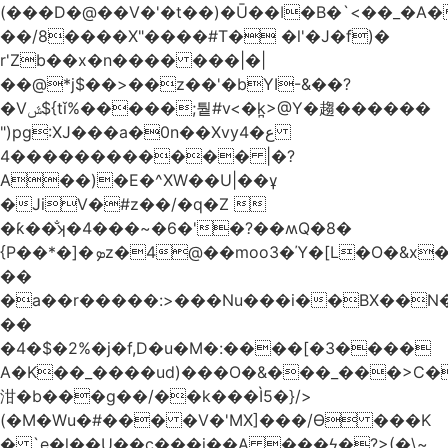
(���D�@��V�'�t��)�Ū��ǀ�B�`<��_�A���Zӏ�=�
��/8����X"����#T� �l'�J�f)�
r'Zb��x�n���� ���|�|
��@*j$��>��z��'�bYI-&��?
�Vݜ${tǐ%�����;퉡#v<�k̪>@Y�趨������
")pg:XJ���a�0n��Xvyع�4
���4��������� |�?
A��)�E�^XW��U|��ұ
�JiV�#z��/�q�Z 
�ƙ��̐ʞ�4���~�6�'�?��ʍQ�8�
{P��*�]�ܤz�4@��moo3�Ύ�[L�O�&x�Ǵ1���L�/@f�o!
��
�a��r�����:>���Nu���i��BX��
��
�4�$�2%�j�f,D�u�M�:����[�3����
A�K��_����ud)���O�&���_���>C�
泔�b���g��/��k���Ì5�}/>
(�M�Wu�#��� �V�'MX]���/Ѳ ���K
� `e�l��U��c���i��A ���ϟ�?>(�\~