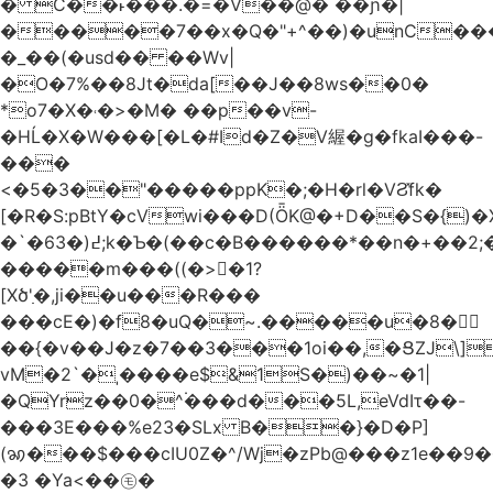
� C��˫���.�=�V��@� ��ɲ�|
�����7��x�Q�"+^��)�unC���
�_��(�usd�� ��Wv|
�O�7%��8Jt�da[��J��8ws��0�
*o7�X�˓�>�M� ��p��v-
�HĹ�X�W���[�L�#Id�Z�V䌂�g�fkaI���-
���
<�5�3��"�����ppK�;�H�rl�VϨ̽fk�
[�R�S:pBtY�cVwi���D(ȪK@�+D��S�{)
�`�6߄(�3;k�Ƅ�(��c�B������*��n�+��2;��^��Q�މ7X�v�b
�����m���((�>򍹐�1?
[Xծ߲'�,ji��u���R���
���cE�)�f8�uQ�~.�����u�8�𠗒
��{�v��J�z�7��3���1oi��,�ՑZJ\]
vM�2`�ˌ����e$&1S�)��~�1|
�QYrz��0�^۬���d���5L,eVdIτ��-
���3E���%e23�SLx B��}�D�P]
(ꩆ���$���cIU0Z�^/Wj�zPb@���z1e��9��{��ܮ�mJ��i�
�3 �Ya<��㋲�