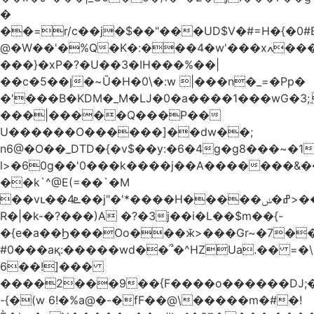
�
��=r/c��j�$��"���UD$V�#=H�{�0#B
@�W��'�%Q�K�:���4�w'���xߍ����r����PV��$�5�������mIz��}d���+h"SWq�w�d�w�Zas(H����qR��g�g��XNS&��9�5�Oȩ�O�
���}�xP�?�U��3�IH���%��|
��c�5��ן�~Ŭ�H�0\�:w |���n�_=�Pp�
�'���B�KDM�_M�Ǉ�0�a����1���wG�3;܂��%M�B�FV������`$)%�x|
���|�����Q���P��
U������O������]��dw��;
n6@�O��_DTD�{�v$��y:�6�4g�g8���~�
l>�60g��'0���k����j��A�������&��;wX���
��k`^@E(=��`�M
��vւ��4ܧ��j"�'*����H�����ߝ�ݭ>���_��I-
R�|�k-�?���)A �?�3j��i�L��$m��{-
�{e�a��Ϧ���Oo���ӂ>���Gr~�7����س~m��F;CZ .!O�ԇ4
#0���aқ:�����wd��՞�^HZUa.�� =�\
6��!]���
����2���9��{F����o������DJ;
-{�(w 6!�%a@�-�fF��@\�����m�#�!