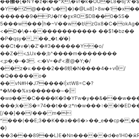
��޼�[�NΎ�z�i��^X\�vr�k�OO�L8�6j'X'�$�O���� �l�,���`�n�`��[���T��a{�-
�Y�Z@���"u�]�)�@Lʜ8]>8w�1�x
������9�PJ�IY�ջxЯO$DB��0�5S�
5���w���|h�~V��w�b\zGx8�C�okAg�
<�D�\�+������������ ��$1�bz��
�P�qsy�_��_�t.�̓�}
��Ct�v�\�Z'�#3������Y�o/
��Z�<ݎUx��;b^����m��������
<;p�;�-�3. <:�V=�ߝ<赓@�Y;�/
��z�v.����2��6蛽�N����4�+vӪ/
�Q�����o�
��vN#Н�J7����l|xtW8=C�?
*�M��%xs������~�|
�wǝ���C����K�9�YFw�y��&���w��
���;k�S�=74��t��:z*n�w���⌇��I�ED
[/��]��/��� m�
^���(��E;3��K��a��6�>��_e��cp� ,
�}
��3���89��L)E�Nn�����d�e1H0�ӝR