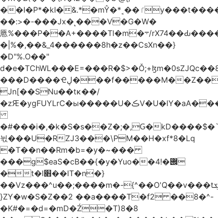
��I�P*�kI�&.*�mŶ�*˱��ٵy���t�����c�4'��cU'����d9�8��F��Y�a<.+�H�6���V��0����ԲT���|2�!j�YwP����oO��1u�B�ki/
��:>�-���Jx�˻���V�G�W�
㥦%���P��A+����Tl�m�܋/rX74��Ԃ����u�Zu��W�s4}
�|%�,��&_4������8h�z��CsXn��}
�D"%.O��"
d�e�TChWL���E=���R�$>�Ǒ;+ɮm�0sZJQc��8N���mۂX��#M�Q؃eM������zuz
���D����Ҽڸ���f�����M��Z��&ƕ�
Jn[��SNu��tĸ��/
�zԘ�ygFUYLrC�ы�����U�ڪV�U�lY�aA���
�#���i�,�k�S�s��Z�;�,Ԍ�kD����$�`�}@���b�`��⑴�1s
뉛���U�RZJ3���\PM��H�xf*8�Lq
�T��n��Rm�b=�y�~���
���g$eaS�cB��{�y�Yuo��݌�!4
�t�l׋��lT�n�}
��Vz���^u��;����m�-{^��O'Q��v���tܮ�H%��f�D��x����GMOY;���VF@���V�Ťg�%u(&12��mI��ɔ�yIt�iz��h4���ۓ�>���֪�h:_���W00
}ZY�w�S�Z��2 ��a����T�f2 ��8�^-
�K#�=�d=�mD�Ź�T)8�8