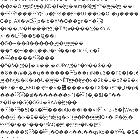
��z�O q5�,K֭D�f��auҵ�9jY"��,��!
�^���Yɑ�S���9T��Q�Or�g����
Q�p_AX�wEp�Ib�h/�Q��gn�Y�}
�u��,:v�H���r;�T#@�����Ko,w
>r��L��S�Q͜��}
�5�~��8��������
��*I���c,��J���/�Or,}c�/̚
��a���*���
�"�ڋ��[�Iu��;�xUPc�*�x��$�.�
�8��/#�,&�q������s��mN�u3��P0�[�t�
�hu�K�u�U��>ĒT�l�x�2k�μ�qZ�9�<
�F7�$�_B8U�Rֶ�<�޻���=��bX$�+�_0�p�=l
����s!�������>`)�1�j�&}�F��
z�U�)�5{�5GJ�8AA���
���5)�R����iAIo��f��vh>"e~5�|Ww:
��`�>�9��*sg�>`�P�!Q+�-P��
�\��^���AQ���N�}
�w.���%��[�Q��<��.��qsXo��Yы�$�j