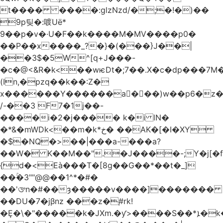
t���� ����:glzNzd/�;�!�)��
9p팆�:喥Uë*
9��p�v�·U�F��k����M�MV����p0�
��P��x����_?�}�(���}J��|
��3$�5W^[q+J���-
�c�@<&R�k<��wѥDt�;7��.X�c�dp���7M�
(In,�pzq��k��:Z�
x������Y������a�ٌ��)w��p6�z�
/-��3 F7�1j��-
����i�2�j���� k�i lN�
�*&�mWDk<��m�k*خ� ��AK�[�I�XY
�$�NQ�>��|���a-���a?
��W� K��M��".�J����-;Y�j[�f
{d�<Eà���T�[8g��G��*��t�_]
��ۚ�3""@@��1^*�#�
��'ᤅn�#��ȝ�����v����]�������
��DU�7�jβnz ���z�֚#rk!
�Ȩ�\�"�����k�JXm.�ƴ>����S��*ܐ�k��nJ�