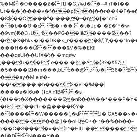
%�Ml�O����Ƶ�]Ҵ'�G,\%d��~#hT�f��
Ur��֖�[����v�f��p}n�j��r��4�F�
�8${��C;���"� ����-�ղ�[�^ch5
��b��Ɵ �c B�+�� �t�Jp�"�$�'F�w-
�9vm}Ԟ�3۱U,4��PG��i&Z����$��?
�s�X�hk<�j��DK�<_r�����$/)ߔ\���^Io��(�9�x��g�s��S�\"FH�BwN�Q�
���H���Ѽ� ���&V�%�EKI!
���qsUi��U{X�t̀� �mq#w
;���և�j�P`e��� � �A�{3?�&δ7
�5����!ZI�m���,bL:��@eo�]3ß�B
��ay�M e'#�-
��\����.�h���j2�\C�!M��|
����a�]6u�-)fcA'n1B# ;�s-
{�t��t�X�������S�nR��W��*���P�Y�
�6 $r��#l+�츪���� B}Y�|
������W�����(,�dJ�lGA5��>��@A�X��
���� �k#��@,}��oH.O+� r��%�b��-
x��C�S����=�yq^�HlU"������K
�f�DKN���Y��