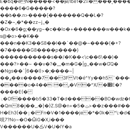
Ѐ�bq�eN�����<��ϻ/Ibe1�2ʭ����˻�����ۍ�
����6�G�����?
��߿��.n>����[�������Q��L�?
�Z�~,�*��zz~j_�
�Ox�6�g;��yg~�c��lo�+�������w��
s@�o>��K��
���n��K3��S8��I��`��@�~����{�+?
�7�����G8����p����}
�����������s ��/�K��<\c��6\��)�
���?>��~ ��v�?�__�m�G�|g_��w�ƓQ�
�Ngs��`|6� �I)>�;����~|
��ߨ��x����7��3F Vt�é^Yy��h5`����ۻ���5�"�}1k�[S��ͪ����l��blw��=��S.u}
����o�ݛ� ��4�V�^X/�׋E�?
����E{�
ۂ�Of����b5�33�T�d�����BO�wǳ�t1
�Qm8�j��_.�]�}Z.S@�n+�5�ݑ>��z���#��,s
H�Eh3{��ٳ�i Fn�V�1����je�*�0k�^\:�d�0�AOoNܰ� vLa��b�@�6��CM��H̷�~��)����h��o
哯7?No~�O�ѼiG�X,i���
V������U�ڪV�U�lY�a