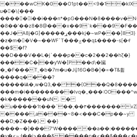
���wCK�0��O1pt��<9�1�klX
u��\{���
�����i��i���n*�pG���N�8����v�N
�8��'��z8�8@���x��9`k���9�F�
��J�ֵA8j�G]�����ړ���kj�~wP���]83}
�ƶ�m��V�~��WF`T���ݮ��qȶ����-s[�ꏶ
��$�f?
��D���V��L�j`���p��c�2��2��hζ�}
����C�|̵��ƴW�[P��d\�贜
�_�F���Tˍ�b�7m�u�Jű̩16G�B�]�=�T&횖
����q� ���?
�����Ѩ�,w�Q3,�� �{O��Q�8�����O
���m�i���������lvq�_���:OO���^w
�k�������uN. �
�u�����1t���`��˳��۳�������v
����,a���~8�<���C�p��~y
��D;�Z���}. ��}
����~�]���7'W������a��:�����
�v�<~߃��j>���&����p�<��&���<����