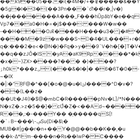
��k9��05��.�i(�4M�/+�˸Ɇ�����&��Y�הl���c�1:�[��5�y؏l��c��8`�/
�5g�l�3�(��3Pn���`o!͊��́r�,|v�)
��ɉ�������A���_F���hǓpăbY�e��q(
Vp7��a0�H�=�j$���: ���W�w��
-��H���Oɹk̃����H����u3� j�#˂��
����M�9z�w���S~�4�UL���+r�
q�:���2�
e<�@N�)�Fq�>y��9`V�һ�[�]T�
��q��zJǑ�lS�yA�aK9Rp����*�
�x�~}ZX>����?�� � �)���?
ٶh0k*���z؈(���&�l�|� �6�6T�0�-
~�IX
�|:�"ŖF@�^��[�o�@�u�lݶl����^D�v�?
��(L��z�
��Uէ�J4(I�$@�ՠbC�R�����pNv�L]/*N��
N�xZ�.>z�5��]� cUͩ�Z�<��Ad~�������T�
R��,:�-���Y�� �֤�����qS[!
�`۽B~���\-ݠSu{Di�&\�
MՍB�#|g��r�n+��Ƴ�@@��b��K��,�u
��k-Δ*lm-����n�Rs��IwP� C����