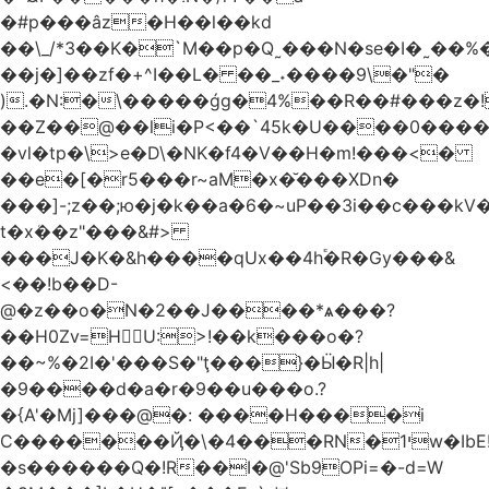
�#p���âz�H��l��kd
��\_/*3��K�`M��p�Q˷���N�se�I�˷��%��ۍ�_���W�00Į�J�r��H��(L��L6����iuɔ^e�MrX���5O���g�����݄9OӘ�����j��T����@�ҕ8���j
��j�]��zf�+^I��L� ��_˖����9\�"�
).�N:�\�����ǵg�4%��R��#���z�!
��Z��@��li�P<��`45k�U����0����
�vl�tp�\>e�D\�NK�f4�V��H�m!���<�
��e�[�r5���r~aM�x�̆���XDn�
���]-;z��;ю�j�k��a�6�~uP��3i��c���k
t�xܳ��z"���&#>
���J�K�&h����qUx��4h֕�R�Gy���&
<��!b��D-
@�z��o�N�2��J����*ѧ���?
��H0Zv=HU:>!��k���o�?
��~%�2I�'���S�"ţ���}�Ӹ�R|h|
�9����d�a�r�9��u���o.?
�{A'�Mj]���@�: ����H����i
C�������Ҋ�\�4���RN�י1w�IbE!
�s������Q�!R��I�@'Sb9OPi=�-d=W