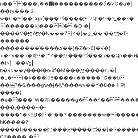
n�����t��׮����������ޯu�>G�a�|
��ry��� 2
w�O���Cg5[�������j7Qt�\-�?_̢��k�
������Kl�����O_�|
����V�ȯ�N���ZP[<�}�ؼ_��'���珀
������
��������֯����ݏ��{�Z�>8[�V�}
<�~y��p�X�^^Z��������ۻ��Qp��u���\�m���k�?
�l>|__��Vg|
n�vq��y���I�oώf�M�������rۯ�|
�_�[�ŷ���:98����xֹ�����ͳՇ��b
��?�6.���gw�j�驴���wv��Y�8�ɚ H䩹
����}
�e����''W�ח7�����g���^�������և����>�����%H�����_�?
���,����~�-
����^�<9Џ��{��?'�������w�������9z�
̛hK����?
����կ��������������]�S�����o�
GZ����_�