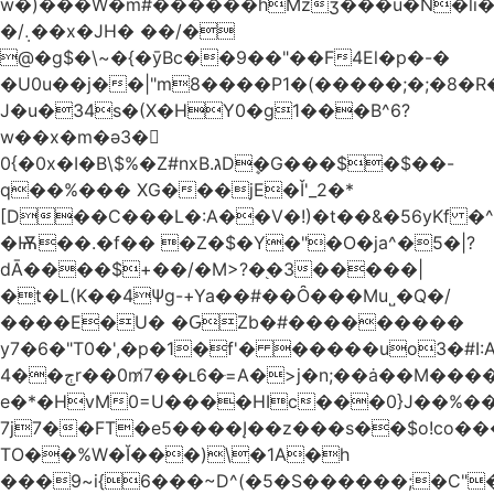
w�)���W�m#������hMzʒ���u�N�li�
�/܉��x�JH� ��/�
@�g$�\~�{�ȳBc��9��"��F4El�p�-�
�U0u��j��|"m8����P1�(�����;�;�8�
J�u�34s�(X�HY0�g1���B^6?
w��x�m�ә3�
0{�0x�I�B\$%�Z#nxB.גDܷ�G���$�$��-
q��%��� XG���jE�Ǐ'_2�*
[D��C���L�:A��V�!)�t��&�56yKf �^
�Ѭ��.�f�� �Z�$�Y�"�O�ja^�5�|?
dĀ����$+��/�M>?�֭�3�����|
�t�L(K��4Ψg-+Ya��#��Ȏ���Mu˽�Q�/
����E�U� �ԌZb�#���������
y7�6�"T0�',�p�1�f'� �����uo3�#
ڄ��4r��0m̸7��ʟ6�ּ=A�>j�n;��ȧ��M����at���7q-
e�*�HvM0=U����HIc���0}J��%�
7j7��FT�e5����Į��z���s��$o!co���A
TO��%W�Ĭ���)\�1A�h
���9~i{6���~D^(�5�S������;�C"