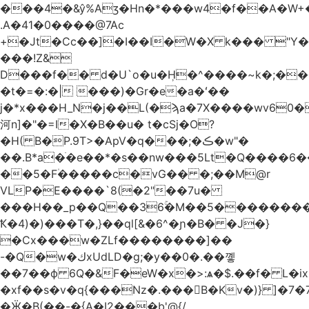
.A�41�0����@7Ac
+�Jt�Cc��]�I��I�W�X k��� "Y
���!Z&
D���f�� d�U`o�u�H̹�^����~k�;��
�t�=�:�| ���)�Gr�e�a�ʻ��
j�*x���H_N�j��L(�ϡa�7X����wv׈�60pM�
河n]�"�=I�X�B��u� t�cSj�O?
�H( B�P.9T>�ApV�q���;�ڪ�w"�
��.B*a�ֺ�e��*�s��nw���5Lt�Q����6
��5�F۠�����c�vG�� �;��M@r
VLP�E����`8(�2"��7u�
���H��_p��Q��36ۚ�M��5���������U
Ҟ�4)�)���T�,}��ql[&�6^�ɲ�B� �J�}
�Cx���w�ZLf��������]��
-�Q�w�كxUdLD�g;�y��0�.��꼫
��7��ф 6Q�&F�eW�x�>:ѧ�$.��f� L�ix
�xf��s�v�q{���Nz�.���B�Kv�)} ]�7�7{��]�j�yИW��ۦ6ٰٖ�M}
�Ӝ�B(��-�{A�I2���b'@{/