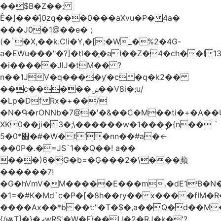
��$B�Z��;
Ê�]���̛j0zq���0���aXvu�P�4a�
���J0�1@��e� ;
(�`�X,��k.C!i�Y,�[:�W_�%2�4G-
a�EWu���"�?]�tl��֛�aI��Z�4�ch��!
�i�����JlJ�tM�� ?
n��1JV�q����ƴ�c �q�k2��
��c�����ݭ��V8i�;u/
�Lp�DfRx�+��/
�N�Գ�rONNb�7@�'�&��C�M��ti�+�A��
XK0��ji�3�;\������w�1���ީ�{n�� `
5�׋*0�#�W�t'�nn��#a�<-
��0P�.�=JS`1��Q��! a��
���)6�G�b=�Ģ���2�\���蘋
������7!
�G�hVmV�M�����E���m.�dE1ʴB�N�
�1=�#K�Md`c�P�[�8h��ry�� x����fIM�R
����Ax��*b��t:"�T�$�,a��Q�d��M�
{/ѭT]�}�ދwRS'�W�F}��U�2�RJ�k�'?