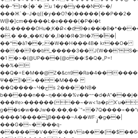
��-")r�:|�`� u 1�y�y���NX~�/
���Ж`�-J�q{{�y��O?�)�����[��P��2�
W@�]cm�����Ŀ�e����{�P�i�t
�&L�����OHu�;K�Ք<�d9�x��i�B�*��
�.�ۤ��_��K/�'�,(I�!�Я�3H�7�Ǐ�|
��^�à?��;.�W��H���4Β� kr��O�
����ȑ��b_�����3��J{W��'S�
�1 �>�{@UP���{@o��:$�Q�_P=!
��%�!
��Q�=E�M��@Z�&cn9�Ra�4��l����
Ψ�� [!� +���M���
��Q����~Ч�حs 2����NB�
b�����n��~ƞ��i��%v��⥎�d�A"���j�
���#e>������(��~�w<1a�p X˙u�
g��s�w��Jw��.��,��`"=�7Q����=��
����1����ȴB����~A��WFᬸ�g��|
���G�~����q-
������V���:��Va���[�$��6�