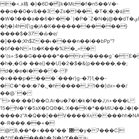
i�<.x格 �}�6D�ͥ]k�Mc�f�n5��V�-
��ɑ��0�v&��3 �Zs� I��, �T�;�;�a}
�W�1���a��6�Ͱ��`)�P�`Z�N�j@��dT�ېN*��ruh���5����P�H�%��'(9vS#�����G�I�l�
�ђ�}4hI[\g�̠iA�K�����������}
����$�37�Ԃ�e/
�]���;Xh$Z��˫����ո��i��bPp"?
�bf��N+ts�K���%)�_=�
�'(s+:$��G�����*��rx����g`� E�
�h�,�G� ��e{)��U]�2�$�&{p�����,��;
d�;�e�i��� �- F
�x���p����`���r}g-�7}1,��-
�C�^��:�7�,˱�h����_1��]dx=��/
��@`�
¯>��
:��D��O.Ar�u�7�\�k�f��J;n+���L
15�N�Y�5sX�DQӨ�L:X��K�*��MiU��J�{
����z"A�Q��[��ܲV����Xʌ����hh�NA
�-R���.��+�
@ ͎޵`��"���>�*��,8�y�7���C|
�*¤F�����h�ːN�/rɎ��a-