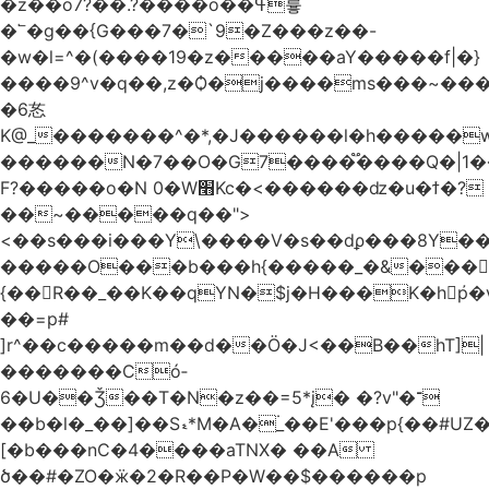
�z��o7?��.?����o��ߟ륳
�՟�g��{G���7�`9�Z���z��-
�w�l=^�(����19�z�����aY�����f|�}
����9^v�q��,z�Ѻ�j����ms���~������h�
�6㣽
K@_�������^�*,�J������l�h�����w
������N�7��O�G7����֟����Q�|1�
F?�����o�N 0�W׫Kc�<������ǳ�u�ϯ�?
��~�����q��">
<��s���i���Y\����V�s��dϼ���8Y�
�����O���b���h{�����_�&���
{��R��_��K��qYN�$j�H���K�hp҆�
��=p#
]r^��c�����m��d��Ö�J<��B��hT]|
�������Có­
6�U��Ǯ��T�N�z��=5*į� �?v"�־
��b�l�_��]��Sޑ*M�A�۬_��E'���p{��#UZ�D\1��%\9�<0Kl�>:
[�b���nC�4����aTNX� ��A
ծ��#�ZO�ӝ�2�R��P�W��$������p