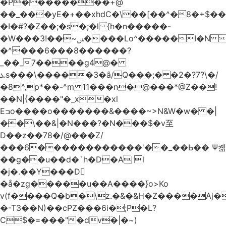
�Р��������+@
��_���yE�+��xhdC�\��[��^�8�+$�
�I�#?�Z��;�s�;�l{h�n�����-
�W���ݭ~��!3����Lo^�����I�N C��k������������P�A�8~�^X�#e5�����G6���^x��� )
�^���6���8������
?
_��_7����g4@�
ܥs���\�����3�ȃ/Q���;� �2�?7?\�/
�8^,p*��-^m 11���n�@���*@Z��!
��N|{����"�_x�xl
Eߏo����o�������&����~>N&W�w� �|
��\��&|�N���?�N���$�v至
D��z��78�/@���Z/
���6������������'��_��Ь�� Ѱ콂
��g��u��d�`h�D�A l
�j�.��Y���D
�å�zg�����u��A����߫}o>Ko
v(f����Q�b�\z.�&�&H�Z����Aj�
�-T3��N)��cPZ���6i�;P�L?
C$�=���"�dvؔ�|�~)