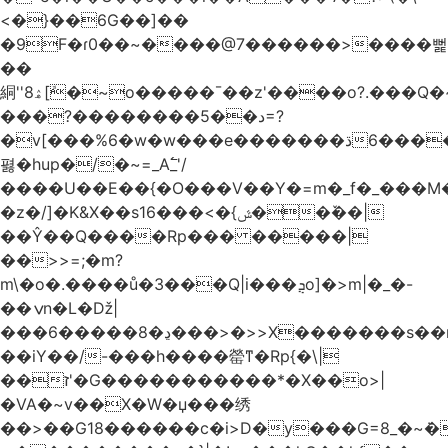
<�}��6G��]��
�9F�ɾ0��~����@7������>����뻝
��
絧''8ۿ[ܽ�~ο�����¯��z'����o?.���Q�~��t��/
���?��������5��د=?
�v[���%6�w�w���e�ڌ�������6���[�����
폃�hup�/�~=_A߱_'/
����U��E��{�O���V��Y�=m�_f�_���M
�z�/]�K&X��sݜ}�>���16��ٚ��|
��Ŷ��Q����Rp��� �����|
��>>=;�m?
m\�o�.����ů�3���Q|i���ܯo]�>m|�_�-
��ݍn�L�ǅ|
���6�����8�ڍ���>�>>X�������s��r��U�ş�-
��iY��/-���h����罃ͳ�Rp{�\|
��ז'�G�����������*�X��o>|
�VA�~v��X�W�џ���绣
��>��G18������c�i>D�y���G=8_�~ܿ�>