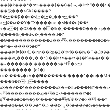
��j�k���*�o����]��C�]~ټ�l̃������7G��ß��ۻ�f�xڰ�}
��泶���>Gkڏ����?
ϥ���Ƿ��s�v��_��ߛ��?
>X�ɷ��Y�TX����o>,�M�4�q{��\
<�b�['�Q8��.�'��!k�_�����O���!xş
뇇���{k{��dw�{����d�?
�G�����������Z��}<�������l�z�
�\?�~����t�k
���I�C�lNn��Rp�Z�ל���iw�`]�_}X9��ᨰ��}
���w_����ɏ�'�ߞϿ�����{�h}y��t�'�?
�~����o�� ������o�^f߾�o/
��������!|{o?�}
(<�.���ޖ�xV��׷������·݇����^��o��M.��΍���_�?
���ӓ�O~]����
xX��V��\��������x3�=�5o���ǋ?'���z
<����x����Zj��Okϟ�����)?�}
ȿ��u�x�w�y�'���?��y8}ѝ�V�>�_��?
���q��6��S�Y�_>��z<ڼ�{���y�%�y���f���:ޚ���s8$