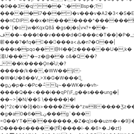
�9��3�q ��`':�Bsp�;?
�����ϊ7���l�v���v�A2�3<�S�E
��nCDIP.��x�h�������^������
��`[�ojw�ΚqxQ8ǻ �gs�j�s|vҹ?+��-
ف��~���t��v����d�G���c�T��]�P�
_
龩���?�fq������a<.ܞ�n?�O��|
���s�pqo��@H��[z������U�,k�
㵝U���^�~z�@�� o&�Q��?
_��k����Ǫn�֡U;�?
�����/k��,�WW��jl-
�W�U�8��V_>X�G�W���𾶲̫
�gڽ�p�<�Pc�~ͨկ~��WK�v�vh-
����Q��<���i��qP(\F_g��s���ung�|
��~ >|�N/��S \�����}�!
�]^2c�V�{8̭�b>����Z��^zwB��ָ��Ʒz�
�g�a0�6�Lڹ���g`���
=0��YT��ݳ������_�Z�q}s��uzm�=�9]i��?
O����ϭ�����{fkͩ}����i-�.�6>�.J�zt}