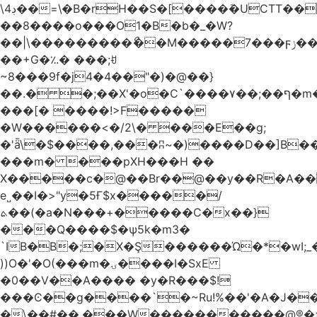
\4ڊ��=\�B�rH��S�[����ܽ�UCTT��+$PV�s��I�?
��8����o���O1�B�b�_�W?
��|\���������ޯ��M�����7���ϝݫ���OW|
��+G�؉� ���;ꀀ
~8���9f�j4�4��"�)�@��}
��.� �;��X'�o�C`����۷��;��ף�m����;����3��"�����6�Pg����#ͨ�?
���[� ����!>F�����
�W������<�/2\� ���E��g;
�'ǟ\�$����,���ʭ~�)����D��]B��_vܝ���>�6���{(���ZH�W�4x��S���8���Ek
���m� ���pXH���H ��
X�����c�@��Br��@��y��R�A��
e˽��I�>"y�5Ғ$x�����/
ܬ��(�a�N���+�����C�x��}
���Q����$�ψ5k�m3�
`IB�B�;�X�Ş������Ώ�*�wI;
))O�'�O(���m�ۍ����I�SxE
�0��V��A���� �y�R���$!
���Ͼ��g����`�~Ru!%��'�A�J��
�\��#��.���W�����������@®�>�b��