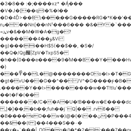
�3�8�� :�;����xz* ����
�V�J�[��ql�%�I��
�D�4Ď>��Ŗ\���ֶ��G�����RG�*K��'��
nڍ���Nn[��nN¹���6��� �&�Y�`�����-
=ܜv�&��M�W�A�g�?
�������4��ۋ&Vi
�g)���Iܹi��H$5(��$��, �S�/
��Q�/Qg՗|ZpV�TxpS5�
�h��{0���e����9�ͯM��B��Y����
�}
���߾��L�@��������Oo�l>�T�GO���p{�*�Smmn������GM���A��?
�gt�vU���G��^�� /V^�G����ϝ�B�
.�����Y��l>��������w��Ƭ!tIuʽ��
��t�F�(��
�������/C��A�U�!B���w�E����dc
,]�]��;�b��;fuh��j`Q|�� .rv6��
�B����eO��w�)@�{�\��ڽj�P���4$%��ܑ
��&��(t ]��4���S��٠�
͏��x�ه`���|_O0�o�/l�*�2�j:���7��g�/