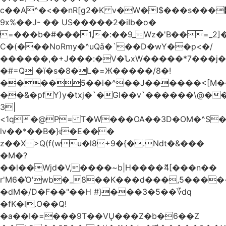
c��A^�<��nR[g2�K v�W�I$���s���
9x%��J- �� US�����2�iIb�o�
=���b�#���1,�:��9_Wz�'B��=_2
C�(���NoRmy�^uQǎ�`��D�wY��p<�/
������,�+J���:�V�ՆxW�����*7���j�
�#=Q �ï�s�8�L�=Ж�����/8�!
����5��i�^��J������<[M�
��&�pfY)y�txj�`�Gl��v`������\@�
3|
<1q�@P= T�W���OA��3D�OM�^S�)#�j��Q�
lv��*��B�}ι�E���
z��X >Q(f(wu�l8+9�{�.Ndt�&���
�M�?
��l��Wjd�V,����~b|H����ޮ4[���n��
r'M6�Ό'wb�_8��K���d���,5����
�dM�/D�F��"��H #}���3�5��؆dq
�fK�l.O��Q!
�a��I�=���9T��VŲ���Z�b�6��Z