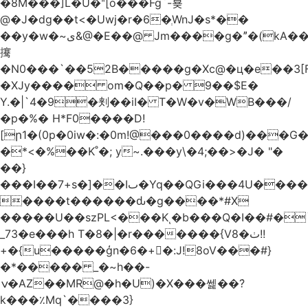
�8M���]L�U�ʺ[o���Fg`-뵺
@�J�dg��t<�Uwj�r�6�ְWnJ�s*��
��y�w�~ى&@�E��@ Jm����g�ˮ�(kA��b�^"���3���4�q��E$�J���`�%�y�JcX����2��R�,q0��3�
㩷
�N0���`��52B�����g�Xc@�ц�e��3[
�XJy���� om�Q��p� 9��$E�
Y.�|`4�9�刾��iI� T�W�v�WB���/
�p�%� H*F0����D!
[ր1�(0p�0iw�:�0m!@���0����d)���G
�*<�%��K˚�; y~.���y\�4;��>�J� "�
��}
���I��7+s�]��Iٮ�Yq��QGi���4U�����
����t������ԃ�g����*#X
�����U��szPL<���Kͺ�b���Q�I��#�
_73�e���h T�8�|�r�������{V8�ٺ!!
+�{u�����ģn�6�+�:J!8oV���#}
�*����� _�~h��-
ݍ�AZ��MR@�h�U)�X���쎑��݁?
k���٪Mq`����3}