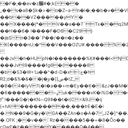
�F�;��ev�z׷#�;k{��
_��s�a8�Șk�>�ռ�Z~a-n�l�;��b�v�
��b�֑�VZ�����yΥ�
��X����*�V��a��T`Tx��q2M[
��H��6� l����F�D6�C29}
�¡ʪSn�3�ְ�`P��/��n�z��
K{����nU;�^��V���OZU#.����%�2
��Jx�h�HUpN�I�������%Ķ#���ł<Ŋ0
���Jvl9����fg
6�(����8
�b�S3�W+1ܒ��^�d-D�x:ج�h
R2;d�&%�&��j�̫y�]]ڝ�tZ_
�B�l4�IyV1\�i�a��+m�Ey��Ķ�:&zJ��M
�ߪ~�������6uk����xK�i%G����^��Ai�^rN���Ň�0���p���L>�
⽧!���G�\�KNޝQ9ꎖ��t�i{C<&9J�ij
{+hA���������,���ϷE�E�i
�.N��9�G�y�\GA��ZAn�o�A�7,JZ�]^�
� OFK ;��v��`Rz�����5��+�8�Ǒo��
cQwF�it��]�Y�����Q�4��