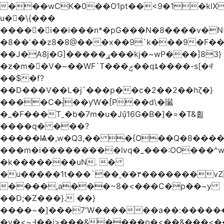
���wCK�0��O1pt��<9�1�klX
u��\{���
�����i��i���n*�pG���N�8����v�N
�8��'��z8�8@���x��9`k���9�F�
��J�ֵA8j�G]�����ړ���kj�~wP���]83}
�ƶ�m��V�~��WF`T���ݮ��qȶ����-s[�ꏶ
��$�f?
��D���V��L�j`���p��c�2��2��hζ�}
����C�|̵��ƴW�[P��d\�贜
�_�F���Tˍ�b�7m�u�Jű̩16G�B�]�=�T&횖
����q� ���?
�����Ѩ�,w�Q3,�� �{O��Q�8�����O
���m�i���������lvq�_���:OO���^w
�k�������uN. �
�u�����1t���`��˳��۳�������v
����,a���~8�<���C�p��~y
��D;�Z���}. ��}
����~�]���7'W������a��:�����
�v�<~߃��j>���&����p�<��&���<����