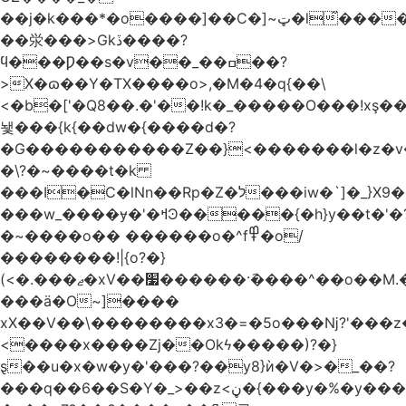
��j�k���*�o����]��C�]~ټ�l̃������7G��ß��ۻ�f�xڰ�}
��泶���>Gkڏ����?
ϥ���Ƿ��s�v��_��ߛ��?
>X�ɷ��Y�TX����o>,�M�4�q{��\
<�b�['�Q8��.�'��!k�_�����O���!xş
뇇���{k{��dw�{����d�?
�G�����������Z��}<�������l�z�
�\?�~����t�k
���I�C�lNn��Rp�Z�ל���iw�`]�_}X9��ᨰ��}
���w_����ɏ�'�ߞϿ�����{�h}y��t�'�?
�~����o�� ������o�^f߾�o/
��������!|{o?�}
(<�.���ޖ�xV��׷������·݇����^��o��M.��΍���_�?
���ӓ�O~]����
xX��V��\��������x3�=�5o���ǋ?'���z
<����x����Zj��Okϟ�����)?�}
ȿ��u�x�w�y�'���?��y8}ѝ�V�>�_��?
���q��6��S�Y�_>��z<ڼ�{���y�%�y���f���:ޚ���s8$