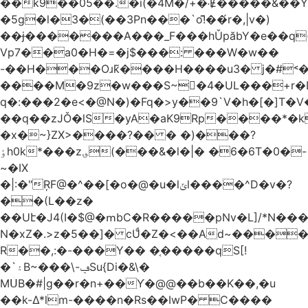
��k9��05��.�i(�4M�/+�˸Ɇ�����&��Y�הl���c�1:�[��5�y؏l��c��8`�/
�5g�l�3�(��3Pn���`o!͊��́r�,|v�)
��ɉ�������A���_F���hǓpăbY�e��q(
Vp7��a0�H�=�j$���: ���W�w��
-��H���Oɹk̃����H����u3� j�#˂��
����M�9z�w���S~�4�UL���+r�
q�:���2�
e<�@N�)�Fq�>y��9`V�һ�[�]T�
��q��zJǑ�lS�yA�aK9Rp����*�
�x�~}ZX>����?�� � �)���?
ٶh0k*���z؈(���&�l�|� �6�6T�0�-
~�IX
�|:�"ŖF@�^��[�o�@�u�lݶl����^D�v�?
��(L��z�
��Uէ�J4(I�$@�ՠbC�R�����pNv�L]/*N��
N�xZ�.>z�5��]� cUͩ�Z�<��Ad~�������T�
R��,:�-���Y�� �֤�����qS[!
�`۽B~���\-ݠSu{Di�&\�
MՍB�#|g��r�n+��Ƴ�@@��b��K��,�u
��k-Δ*lm-����n�Rs��IwP� C����