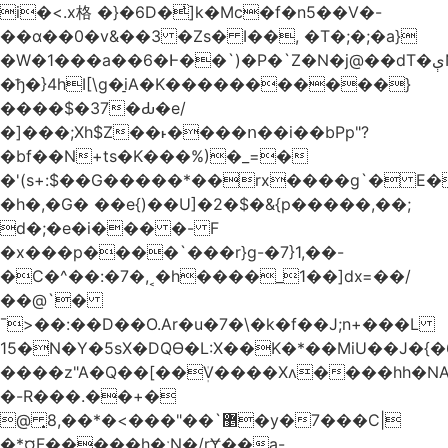
i�<.x格 �}�6D�ͥ]k�Mc�f�n5��V�-
��ɑ��0�v&��3 �Zs� I��, �T�;�;�a}
�W�1���a��6�Ͱ��`)�P�`Z�N�j@��dT�ېN*��ruh���5����P�H�%��'(9vS#�����G�I�l�
�ђ�}4hI[\g�̠iA�K�����������}
����$�37�Ԃ�e/
�]���;Xh$Z��˫����ո��i��bPp"?
�bf��N+ts�K���%)�_=�
�'(s+:$��G�����*��rx����g`� E�
�h�,�G� ��e{)��U]�2�$�&{p�����,��;
d�;�e�i��� �- F
�x���p����`���r}g-�7}1,��-
�C�^��:�7�,˱�h����_1��]dx=��/
��@`�
¯>��
:��D��O.Ar�u�7�\�k�f��J;n+���L
15�N�Y�5sX�DQӨ�L:X��K�*��MiU��J�{
����z"A�Q��[��ܲV����Xʌ����hh�NA
�-R���.��+�
@ ͎޵`��"���>�*��,8�y�7���C|
�*¤F�����h�ːN�/rɎ��a-