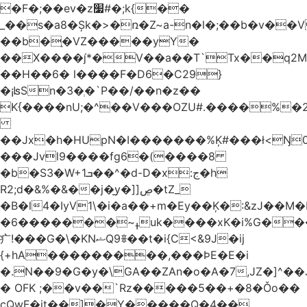
�F�;��ev�z׷#�;k{��
_��s�a8�Șk�>�ռ�Z~a-n�l�;��b�v�
��b�֑�VZ�����yΥ�
��X����*�V��a��T`Tx��q2M[
��H��6� l����F�D6�C29}
�¡ʪSn�3�ְ�`P��/��n�z��
K{����nU;�^��V���OZU#.����%�2
��Jx�h�HUpN�I�������%Ķ#���ł<Ŋ0
���Jvl9����fg
6�(����8
�b�S3�W+1ܒ��^�d-D�x:ج�h
R2;d�&%�&��j�̫y�]]ڝ�tZ_
�B�l4�IyV1\�i�a��+m�Ey��Ķ�:&zJ��M
�ߪ~�������6uk����xK�i%G����^��Ai�^rN���Ň�0���p���L>�
⽧!���G�\�KNޝQ9ꎖ��t�i{C<&9J�ij
{+hA���������,���ϷE�E�i
�.N��9�G�y�\GA��ZAn�o�A�7,JZ�]^�
� OFK ;��v��`Rz�����5��+�8�Ǒo��
cQwF�it��]�Y�����Q�4��