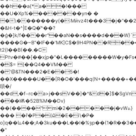
��h��a{*a��!���
��U�Xp%�������yn� �
�\�������y{�:Mӥvz4t���3�j�"��
�&H-t�^|E�Q�͗^��?
�ǵ�]k/f����r"��aN��s����d���W}`
����G�~B"�lF��'MK]C$�9H4PN��R�
t2{l��B(��.�C
P⩃v�#��[��xjp�"�L���������W�y�F
�$= {��Q4��VM��
� '@&TN���2�E��5�!
��X�����U��[R�O�'���q(N+�����+���
䫁�/
��d,�fⵧrc�a>j��sV��]�^&d�]$�SgVn�J��
���Ѭ�52B%M��Dv}
��(����"mi�2�����j�vWܬ}
��� �ȓ�P�(ѽ�E�i\�P�
o]q��և4��;A�3ku���L��l�%ȝp��(1�R��
�"