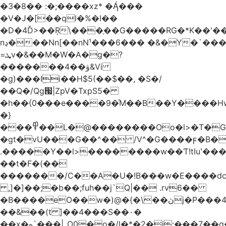
�3�8�� :�;����xz* ����
�V�J�[��ql�%�I��
�D�4Ď>��Ŗ\���ֶ��G�����RG�*K��'��
nڍ���Nn[��nN¹���6��� �&�Y�`�����-
=ܜv�&��M�W�A�g�?
�������4��ۋ&Vi
�g)���Iܹi��H$5(��$��, �S�/
��Q�/Qg՗|ZpV�TxpS5�
�h��{0���e����9�ͯM��B��Y����
�}
���߾��L�@��������Oo�l>�T�GO���p{�*�Smmn������GM���A��?
�gt�vU���G��^�� /V^�G����ϝ�B�
.�����Y��l>��������w��Ƭ!tIuʽ��
��t�F�(��
�������/C��A�U�!B���w�E����dc
,]�]��;�b��;fuh��j`Q|�� .rv6��
�B����eO��w�)@�{�\��ڽj�P���4$%��ܑ
��&��(t ]��4���S��٠�
͏��x�ه`���|_O0�o�/l�*�2�j:���7��g�/