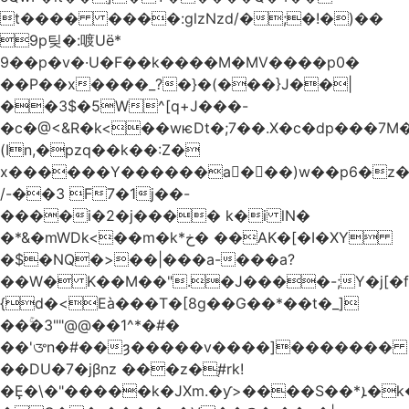
t���� ����:glzNzd/�;�!�)��
9p팆�:喥Uë*
9��p�v�·U�F��k����M�MV����p0�
��P��x����_?�}�(���}J��|
��3$�5W^[q+J���-
�c�@<&R�k<��wѥDt�;7��.X�c�dp���7M�
(In,�pzq��k��:Z�
x������Y������a�ٌ��)w��p6�z�
/-��3 F7�1j��-
����i�2�j���� k�i lN�
�*&�mWDk<��m�k*خ� ��AK�[�I�XY
�$�NQ�>��|���a-���a?
��W� K��M��".�J����-;Y�j[�f
{d�<Eà���T�[8g��G��*��t�_]
��ۚ�3""@@��1^*�#�
��'ᤅn�#��ȝ�����v����]�������
��DU�7�jβnz ���z�֚#rk!
�Ȩ�\�"�����k�JXm.�ƴ>����S��*ܐ�k��nJ�