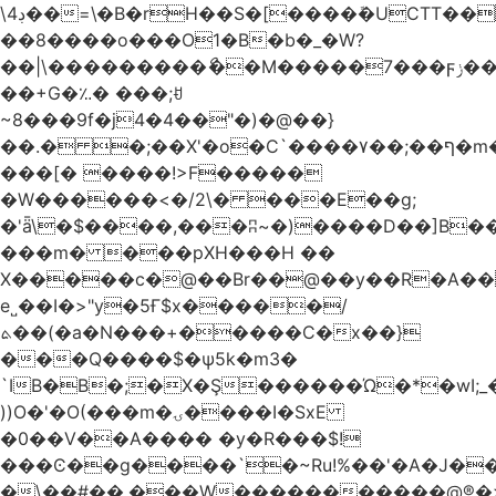
\4ڊ��=\�B�rH��S�[����ܽ�UCTT��+$PV�s��I�?
��8����o���O1�B�b�_�W?
��|\���������ޯ��M�����7���ϝݫ���OW|
��+G�؉� ���;ꀀ
~8���9f�j4�4��"�)�@��}
��.� �;��X'�o�C`����۷��;��ף�m����;����3��"�����6�Pg����#ͨ�?
���[� ����!>F�����
�W������<�/2\� ���E��g;
�'ǟ\�$����,���ʭ~�)����D��]B��_vܝ���>�6���{(���ZH�W�4x��S���8���Ek
���m� ���pXH���H ��
X�����c�@��Br��@��y��R�A��
e˽��I�>"y�5Ғ$x�����/
ܬ��(�a�N���+�����C�x��}
���Q����$�ψ5k�m3�
`IB�B�;�X�Ş������Ώ�*�wI;
))O�'�O(���m�ۍ����I�SxE
�0��V��A���� �y�R���$!
���Ͼ��g����`�~Ru!%��'�A�J��
�\��#��.���W�����������@®�>�b��