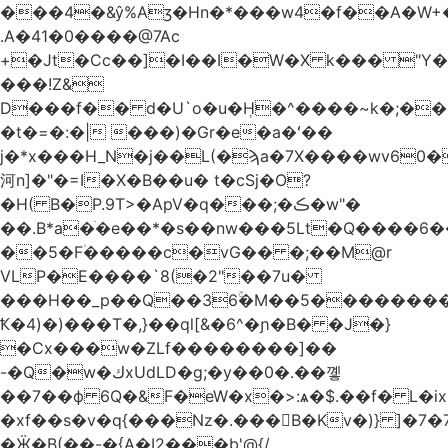
.A�41�0����@7Ac
+�Jt�Cc��]�I��I�W�X k��� "Y
���!Z&
D���f�� d�U`o�u�H̹�^����~k�;��
�t�=�:�| ���)�Gr�e�a�ʻ��
j�*x���H_N�j��L(�ϡa�7X����wv׈�60pM�
河n]�"�=I�X�B��u� t�cSj�O?
�H( B�P.9T>�ApV�q���;�ڪ�w"�
��.B*a�ֺ�e��*�s��nw���5Lt�Q����6
��5�F۠�����c�vG�� �;��M@r
VLP�E����`8(�2"��7u�
���H��_p��Q��36ۚ�M��5���������U
Ҟ�4)�)���T�,}��ql[&�6^�ɲ�B� �J�}
�Cx���w�ZLf��������]��
-�Q�w�كxUdLD�g;�y��0�.��꼫
��7��ф 6Q�&F�eW�x�>:ѧ�$.��f� L�ix
�xf��s�v�q{���Nz�.���B�Kv�)} ]�7�7{��]�j�yИW��ۦ6ٰٖ�M}
�Ӝ�B(��-�{A�I2���b'@{/