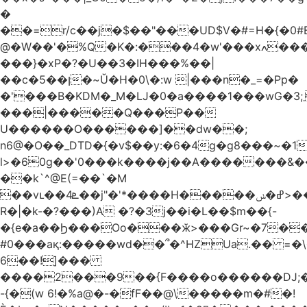
�
��=r/c��j�$��"���UD$V�#=H�{�0#B
@�W��'�%Q�K�:���4�w'���xߍ����r����PV��$�5�������mIz��}d���+h"SWq�w�d�w�Zas(H����qR��g�g��XNS&��9�5�Oȩ�O�
���}�xP�?�U��3�IH���%��|
��c�5��ן�~Ŭ�H�0\�:w |���n�_=�Pp�
�'���B�KDM�_M�Ǉ�0�a����1���wG�3;܂��%M�B�FV������`$)%�x|
���|�����Q���P��
U������O������]��dw��;
n6@�O��_DTD�{�v$��y:�6�4g�g8���~�
l>�60g��'0���k����j��A�������&��;wX���
��k`^@E(=��`�M
��vւ��4ܧ��j"�'*����H�����ߝ�ݭ>���_��I-
R�|�k-�?���)A �?�3j��i�L��$m��{-
�{e�a��Ϧ���Oo���ӂ>���Gr~�7����س~m��F;CZ .!O�ԇ4
#0���aқ:�����wd��՞�^HZUa.�� =�\
6��!]���
����2���9��{F����o������DJ;
-{�(w 6!�%a@�-�fF��@\�����m�#�!