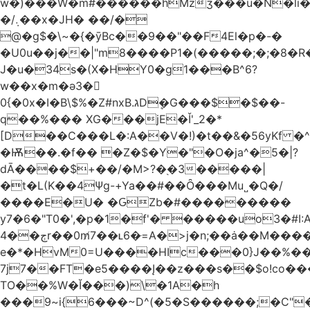
w�)���W�m#������hMzʒ���u�N�li�
�/܉��x�JH� ��/�
@�g$�\~�{�ȳBc��9��"��F4El�p�-�
�U0u��j��|"m8����P1�(�����;�;�8�
J�u�34s�(X�HY0�g1���B^6?
w��x�m�ә3�
0{�0x�I�B\$%�Z#nxB.גDܷ�G���$�$��-
q��%��� XG���jE�Ǐ'_2�*
[D��C���L�:A��V�!)�t��&�56yKf �^
�Ѭ��.�f�� �Z�$�Y�"�O�ja^�5�|?
dĀ����$+��/�M>?�֭�3�����|
�t�L(K��4Ψg-+Ya��#��Ȏ���Mu˽�Q�/
����E�U� �ԌZb�#���������
y7�6�"T0�',�p�1�f'� �����uo3�#
ڄ��4r��0m̸7��ʟ6�ּ=A�>j�n;��ȧ��M����at���7q-
e�*�HvM0=U����HIc���0}J��%�
7j7��FT�e5����Į��z���s��$o!co���A
TO��%W�Ĭ���)\�1A�h
���9~i{6���~D^(�5�S������;�C"