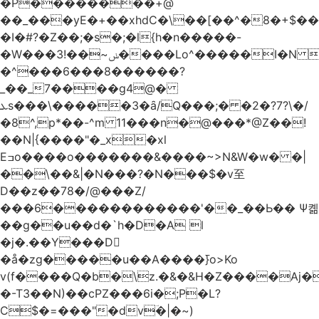
�Р��������+@
��_���yE�+��xhdC�\��[��^�8�+$�
�I�#?�Z��;�s�;�l{h�n�����-
�W���ݭ~��!3����Lo^�����I�N C��k������������P�A�8~�^X�#e5�����G6���^x��� )
�^���6���8������
?
_��_7����g4@�
ܥs���\�����3�ȃ/Q���;� �2�?7?\�/
�8^,p*��-^m 11���n�@���*@Z��!
��N|{����"�_x�xl
Eߏo����o�������&����~>N&W�w� �|
��\��&|�N���?�N���$�v至
D��z��78�/@���Z/
���6������������'��_��Ь�� Ѱ콂
��g��u��d�`h�D�A l
�j�.��Y���D
�å�zg�����u��A����߫}o>Ko
v(f����Q�b�\z.�&�&H�Z����Aj�
�-T3��N)��cPZ���6i�;P�L?
C$�=���"�dvؔ�|�~)