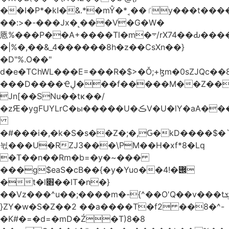
��I�P*�kI�&.*�mŶ�*˱��ٵy���t�����c�4'��cU'����d9�8��F��Y�a<.+�H�6���V��0����ԲT���|2�!j�YwP����oO��1u�B�ki/
��:>�-���Jx�˻���V�G�W�
㥦%���P��A+����Tl�m�܋/rX74��Ԃ����u�Zu��W�s4}
�|%�,��&_4������8h�z��CsXn��}
�D"%.O��"
d�e�TChWL���E=���R�$>�Ǒ;+ɮm�0sZJQc��8N���mۂX��#M�Q؃eM������zuz
���D����Ҽڸ���f�����M��Z��&ƕ�
Jn[��SNu��tĸ��/
�zԘ�ygFUYLrC�ы�����U�ڪV�U�lY�aA���
�#���i�,�k�S�s��Z�;�,Ԍ�kD����$�`�}@���b�`��⑴�1s
뉛���U�RZJ3���\PM��H�xf*8�Lq
�T��n��Rm�b=�y�~���
���g$eaS�cB��{�y�Yuo��݌�!4
�t�l׋��lT�n�}
��Vz���^u��;����m�-{^��O'Q��v���tܮ�H%��f�D��x����GMOY;���VF@���V�Ťg�%u(&12��mI��ɔ�yIt�iz��h4���ۓ�>���֪�h:_���W00
}ZY�w�S�Z��2 ��a����T�f2 ��8�^-
�K#�=�d=�mD�Ź�T)8�8