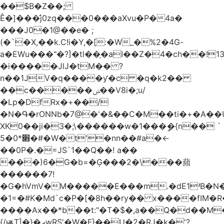
��$B�Z��;
Ê�]���̛j0zq���0���aXvu�P�4a�
���J0�1@��e� ;
(�`�X,��k.C!i�Y,�[:�W_�%2�4G-
a�EWu���"�?]�tl��֛�aI��Z�4�ch��!
�i�����JlJ�tM�� ?
n��1JV�q����ƴ�c �q�k2��
��c�����ݭ��V8i�;u/
�Lp�DfRx�+��/
�N�Գ�rONNb�7@�'�&��C�M��ti�+�A��
XK0��ji�3�;\������w�1���ީ�{n�� `
5�׋*0�#�W�t'�nn��#a�<-
��0P�.�=JS`1��Q��! a��
���)6�G�b=�Ģ���2�\���蘋
������7!
�G�hVmV�M�����E���m.�dE1ʴB�N�
�1=�#K�Md`c�P�[�8h��ry�� x����fIM�R
����Ax��*b��t:"�T�$�,a��Q�d��M�
{/ѭT]�}�ދwRS'�W�F}��U�2�RJ�k�'?