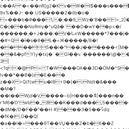
c��A^�<��nR[g2�K v�W�I$���s���
9x%��J- �� US�����2�iIb�o�
=���b�#���1,�:��9_Wz�'B��=_2
C�(���NoRmy�^uQǎ�`��D�wY��p<�/
������,�+J���:�V�ՆxW�����*7���j�
�#=Q �ï�s�8�L�=Ж�����/8�!
����5��i�^��J������<[M�
��&�pfY)y�txj�`�Gl��v`������\@�
3|
<1q�@P= T�W���OA��3D�OM�^S�)#�j��Q�
lv��*��B�}ι�E���
z��X >Q(f(wu�l8+9�{�.Ndt�&���
�M�?
��l��Wjd�V,����~b|H����ޮ4[���n��
r'M6�Ό'wb�_8��K���d���,5����
�dM�/D�F��"��H #}���3�5��؆dq
�fK�l.O��Q!
�a��I�=���9T��VŲ���Z�b�6��Z