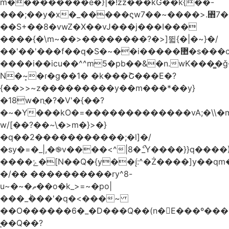
m���������e�}|�!zz���kG��k{��-
���;��y�x�_�����ϛw7��~����>.꧛7�
��S+��8�vwZ�X��vJ���j���ӏ���
����{�\m~��>��������?�>]뛻{�|�~}�/
��'��'���f��q�S�~��i�����޺�s���c�K�>���f}
����i��icu�
�^^m5�pb��&�n.wK���͇�ǧ
N�~͎�ɾ�g��1� �k���Շ���E�?
{��>>~z���������y��m���*��y}
�18w�nֲ�?�V'�{��?
�~�Y���kO�=�������������vA;�\\�m
w/[��?��~\ַ�>m�}>�}
�q��2�����������;�l]�/
�sy�=�_|,�֎v����<^|8�ޯ_Y����}}q����)
����ݺ�[N��Q�{y��:^�Ż����]y��qm�<=m}>�����\�'����/
�/�� ����������ry^8-
u~�~�ތ��o�k_>=~�po|
���_݃���'�q�<���~
��O������6�_�D���Q��(n�E���º���
�̼�Q��?