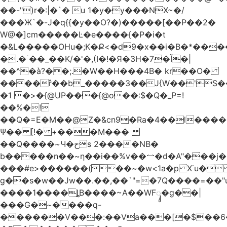
��-")r�:|�`� u 1�y�y���NX~�/
���Ж`�-J�q{{�y��O?�)�����[��P��2�
W@�]cm�����Ŀ�e����{�P�i�t
�&L�����OHu�;K�Ք<�d9�x��i�B�*��
�.�ۤ��_��K/�'�,(I�!�Я�3H�7�Ǐ�|
��^�à?��;.�W��H���4Β� kr��O�
����ȑ��b_�����3��J{W��'S�
�1 �>�{@UP���{@o��:$�Q�_P=!
��%�!
��Q�=E�M��@Z�&cn9�Ra�4��l����
Ψ�� [!� +���M���
��Q����~Ч�حs 2����NB�
b�����n��~ƞ��i��%v��⥎�d�A"���j�
���#e>������(��~�w<1a�p X˙u�
g��s�w��Jw��.��,��`"=�7Q����=��
����1����ȴB����~A��WFᬸ�g��|
���G�~����q-
������V���:��Va���[�$��6�