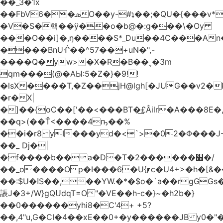
��_3�1x
��FbVܣ��6O��y-#ʇ��;�QU�{���v*�<�e�
�V�S�핵��ӱ��o�b@�:g���\�Oy
���O��i]�,ŋ����S*_Du��4C���An
����BnUᒖ��^57��+uN�",-
����Q�yw>�X�R�B��˯�3m
qm���(@�AЫ:5�Z�}�9!!
�lsX����T,�Z��jH@lgh[�JUG��v2�
�r�X|
�]��{oC��['��<���BT�͢£Âilr�A���8E�,
��q>(��Ť<����4ҧ��%
��i�r8 yI���yd�<`>�02�Φ���J
��_ Dj�|
�f����b��a�D�T�2������׋�/
��_o����O p�I���6�U{⎖c�U4+>�h�[&���
��:$U�ߊS��,��YW.�*�$o�`a��rgGGs�~
䛫J�3+/W}gQՍdqT=O"�VE��h-c�}~�h2b�}
��0������yhi8�C'4+ +5?
��,4"u,G�CI�4��xE��0+�y������JB y0�"