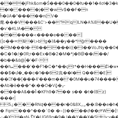
���jFհk&om�Ś���0��0�Խ��1�4ơI�3�
�I� ����j�'�wv$��F�n
ȟ�ϋA�"�����n{V�
氂.���V���&C'>��"qlLN�A%8��U
�v'�KL!A��
������<����e����|
(|o��࠺&�\>bg�)&��y��*ĝr����
�M���I�-6��i���i({�l��VoJNy��0
�C�1�/ۣ�0R;r��Ex�B�2�M�*j�B@��/��/
�b��&ά@|�'�F-
��hܚ���'��F1�C�*��ҫt*��H���Ȼi�w�_Z���aB����H
��$�մ�_��c�1��62㿡��l� Q��I�E|
��f��[���4'���m��'�0M��u�74����
�Ab۬�è���^�:��O�V݈ǭ�ݚ-
����A&��Ĭ:�KFh9�7�� s�� �t�(Bz}
���r|
ؼ5���RNʠ����r�0&8X؈ۍ��:B��e�h�h��1�F��FtÓc�LLW��5p�ZyyC�QX���v�@��0j�3��x���2���
� Fqm���^���`0� �~})����ժ��ɼ۴W�[!
ث�X�aNڱY�UG69q�9�J��Y��X�Sy:y��8�H~2,w�J4��z�T7F���߲"�&�-