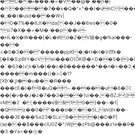
� C��˫���.�=�V��@� ��ɲ�|
�����7��x�Q�"+^��)�unC���
�_��(�usd�� ��Wv|
�O�7%��8Jt�da[��J��8ws��0�
*o7�X�˓�>�M� ��p��v-
�HĹ�X�W���[�L�#Id�Z�V䌂�g�fkaI���-
���
<�5�3��"�����ppK�;�H�rl�VϨ̽fk�
[�R�S:pBtY�cVwi���D(ȪK@�+D��S�{)
�`�6߄(�3;k�Ƅ�(��c�B������*��n�+��2;��^��Q�މ7X�v�b
�����m���((�>򍹐�1?
[Xծ߲'�,ji��u���R���
���cE�)�f8�uQ�~.�����u�8�𠗒
��{�v��J�z�7��3���1oi��,�ՑZJ\]
vM�2`�ˌ����e$&1S�)��~�1|
�QYrz��0�^۬���d���5L,eVdIτ��-
���3E���%e23�SLx B��}�D�P]
(ꩆ���$���cIU0Z�^/Wj�zPb@���z1e��9��{��ܮ�mJ��i�
�3 �Ya<��㋲�