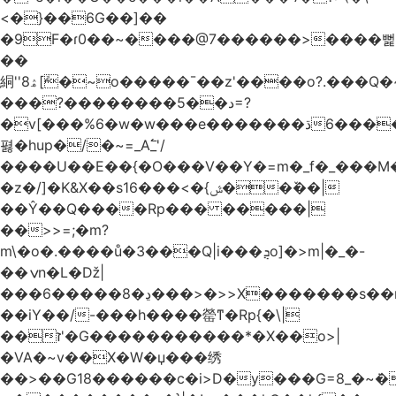
<�}��6G��]��
�9F�ɾ0��~����@7������>����뻝
��
絧''8ۿ[ܽ�~ο�����¯��z'����o?.���Q�~��t��/
���?��������5��د=?
�v[���%6�w�w���e�ڌ�������6���[�����
폃�hup�/�~=_A߱_'/
����U��E��{�O���V��Y�=m�_f�_���M
�z�/]�K&X��sݜ}�>���16��ٚ��|
��Ŷ��Q����Rp��� �����|
��>>=;�m?
m\�o�.����ů�3���Q|i���ܯo]�>m|�_�-
��ݍn�L�ǅ|
���6�����8�ڍ���>�>>X�������s��r��U�ş�-
��iY��/-���h����罃ͳ�Rp{�\|
��ז'�G�����������*�X��o>|
�VA�~v��X�W�џ���绣
��>��G18������c�i>D�y���G=8_�~ܿ�>