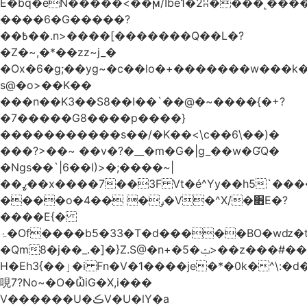
Ѐ�bq�eN�����<��ϻ/Ibe1�2ʭ����˻�����ۍ�
����6�G�����?
��߿��.n>����[�������Q��L�?
�Z�~,�*��zz~j_�
�Ox�6�g;��yg~�c��lo�+�������w��
s@�o>��K��
���n��K3��S8��I��`��@�~����{�+?
�7�����G8����p����}
�����������s ��/�K��<\c��6\��)�
���?>��~ ��v�?�__�m�G�|g_��w�ƓQ�
�Ngs��`|6� �I)>�;����~|
��ߨ��x����7��3F Vt�é^Yy��h5`����ۻ���5�"�}1k�[S��ͪ����l��blw��=��S.u}
����o�ݛ� ��4�V�^X/�׋E�?
����E{�
ۂ�Of����b5�33�T�d�����BO�wǳ�t1
�Qm8�j��_.�]�}Z.S@�n+�5�ݑ>��z���#��,s
H�Eh3{��ٳ�i Fn�V�1����je�*�0k�^\:�d�0�AOoNܰ� vLa��b�@�6��CM��H̷�~��)����h��o
哯7?No~�O�ѼiG�X,i���
V������U�ڪV�U�lY�a