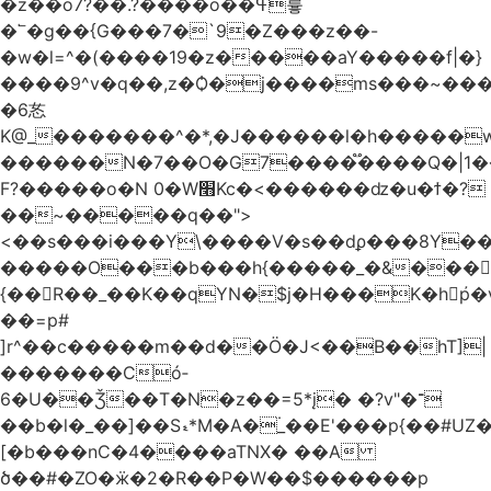
�z��o7?��.?����o��ߟ륳
�՟�g��{G���7�`9�Z���z��-
�w�l=^�(����19�z�����aY�����f|�}
����9^v�q��,z�Ѻ�j����ms���~������h�
�6㣽
K@_�������^�*,�J������l�h�����w
������N�7��O�G7����֟����Q�|1�
F?�����o�N 0�W׫Kc�<������ǳ�u�ϯ�?
��~�����q��">
<��s���i���Y\����V�s��dϼ���8Y�
�����O���b���h{�����_�&���
{��R��_��K��qYN�$j�H���K�hp҆�
��=p#
]r^��c�����m��d��Ö�J<��B��hT]|
�������Có­
6�U��Ǯ��T�N�z��=5*į� �?v"�־
��b�l�_��]��Sޑ*M�A�۬_��E'���p{��#UZ�D\1��%\9�<0Kl�>:
[�b���nC�4����aTNX� ��A
ծ��#�ZO�ӝ�2�R��P�W��$������p