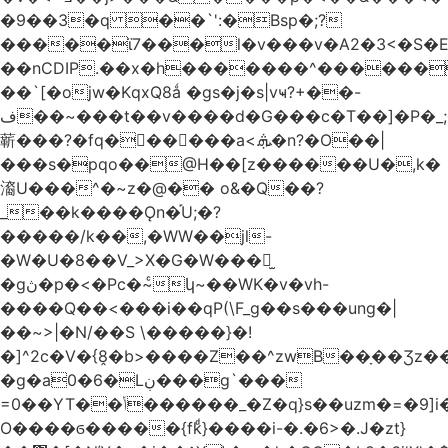
�9��3�q ��`':�Bsp�;?
�����ϊ7���l�v���v�A2�3<�S�E
��nCDIP.��x�h�������^������
��`[�ojw�ΚqxQ8ǻ �gs�j�s|vҹ?+��-
ف��~���t��v����d�G���c�T��]�P�
_
龩���?�fq������a<.ܞ�n?�O��|
���s�pqo��@H��[z������U�,k�
㵝U���^�~z�@�� o&�Q��?
_��k����Ǫn�֡U;�?
�����/k��,�WW��jl-
�W�U�8��V_>X�G�W���𾶲̫
�gڽ�p�<�Pc�~ͨկ~��WK�v�vh-
����Q��<���i��qP(\F_g��s���ung�|
��~ >|�N/��S \�����}�!
�]^2c�V�{8̭�b>����Z��^zwB��ָ��Ʒz�
�g�a0�6�Lڹ���g`���
=0��YT��ݳ������_�Z�q}s��uzm�=�9]i��?
O����ϭ�����{fkͩ}����i-�.�6>�.J�zt}