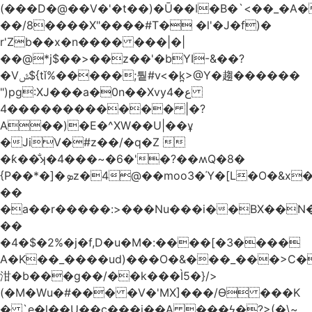
(���D�@��V�'�t��)�Ū��ǀ�B�`<��_�A���Zӏ�=�
��/8����X"����#T� �l'�J�f)�
r'Zb��x�n���� ���|�|
��@*j$��>��z��'�bYI-&��?
�Vݜ${tǐ%�����;퉡#v<�k̪>@Y�趨������
")pg:XJ���a�0n��Xvyع�4
���4��������� |�?
A��)�E�^XW��U|��ұ
�JiV�#z��/�q�Z 
�ƙ��̐ʞ�4���~�6�'�?��ʍQ�8�
{P��*�]�ܤz�4@��moo3�Ύ�[L�O�&x�Ǵ1���L�/@f�o!
��
�a��r�����:>���Nu���i��BX��
��
�4�$�2%�j�f,D�u�M�:����[�3����
A�K��_����ud)���O�&���_���>C�
泔�b���g��/��k���Ì5�}/>
(�M�Wu�#��� �V�'MX]���/Ѳ ���K
� `e�l��U��c���i��A ���ϟ�?>(�\~