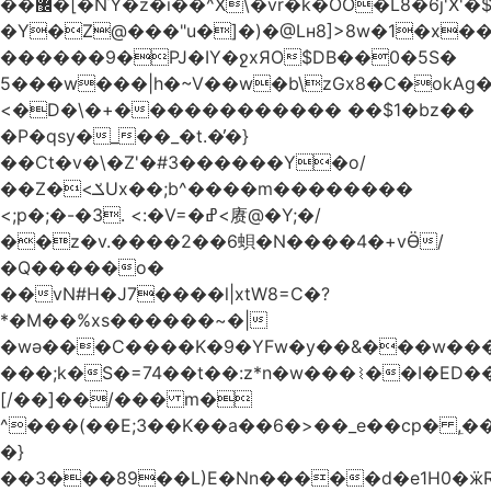
��޼�[�NΎ�z�i��^X\�vr�k�OO�L8�6j'X'�$�O���� �l�,���`�n�`��[���T��a{�-
�Y�Z@���"u�]�)�@Lʜ8]>8w�1�x
������9�PJ�IY�ջxЯO$DB��0�5S�
5���w���|h�~V��w�b\zGx8�C�okAg�
<�D�\�+������������ ��$1�bz��
�P�qsy�_��_�t.�̓�}
��Ct�v�\�Z'�#3������Y�o/
��Z�<ݎUx��;b^����m��������
<;p�;�-�3. <:�V=�ߝ<赓@�Y;�/
��z�v.����2��6蛽�N����4�+vӪ/
�Q�����o�
��vN#Н�J7����l|xtW8=C�?
*�M��%xs������~�|
�wǝ���C����K�9�YFw�y��&���w��
���;k�S�=74��t��:z*n�w���⌇��I�ED
[/��]��/��� m�
^���(��E;3��K��a��6�>��_e��cp� ,
�}
��3���89��L)E�Nn�����d�e1H0�ӝR