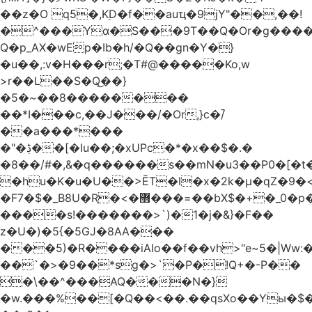
��z�O q5�,K֭D�f��auҵ�9jY"��,��!
�^���Yɑ�S���9T��Q�Or�g����
Q�p_AX�wEp�Ib�h/�Q��gn�Y�}
�u��,:v�H���r;�T#@�����Ko,w
>r��L��S�Q͜��}
�5�~��8��������
��*I���c,��J���/�Or,}c�/̚
��a���*���
�"�ڋ��[�Iu��;�xUPc�*�x��$�.�
�8��/#�,&�q������s��mN�u3��P0�[�t�
�hu�K�u�U��>ĒT�l�x�2k�μ�qZ�9�<
�F7�$�_B8U�Rֶ�<�޻���=��bX$�+�_0�p�=l
����s!�������>`)�1�j�&}�F��
z�U�)�5{�5GJ�8AA���
���5)�R����iAIo��f��vh>"e~5�|Ww:
��`�>�9��*sg�>`�P�!Q+�-P��
�\��^���AQ���N�}
�w.���%��[�Q��<��.��qsXo��Yы�$�j