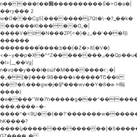
n�����t��׮����������ޯu�>G�a�|
��ry��� 2
w�O���Cg5[�������j7Qt�\-�?_̢��k�
������Kl�����O_�|
����V�ȯ�N���ZP[<�}�ؼ_��'���珀
������
��������֯����ݏ��{�Z�>8[�V�}
<�~y��p�X�^^Z��������ۻ��Qp��u���\�m���k�?
�l>|__��Vg|
n�vq��y���I�oώf�M�������rۯ�|
�_�[�ŷ���:98����xֹ�����ͳՇ��b
��?�6.���gw�j�驴���wv��Y�8�ɚ H䩹
����}
�e����''W�ח7�����g���^�������և����>�����%H�����_�?
���,����~�-
����^�<9Џ��{��?'�������w�������9z�
̛hK����?
����կ��������������]�S�����o�
GZ����_�