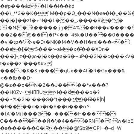
�#p���âz�H��l��kd
��\_/*3��K�`M��p�Q˷���N�se�I�˷��%��ۍ�_���W�00Į�J�r��H��(L��L6����iuɔ^e�MrX���5O���g�����݄9OӘ�����j��T����@�ҕ8���j
��j�]��zf�+^I��L� ��_˖����9\�"�
).�N:�\�����ǵg�4%��R��#���z�!
��Z��@��li�P<��`45k�U����0����
�vl�tp�\>e�D\�NK�f4�V��H�m!���<�
��e�[�r5���r~aM�x�̆���XDn�
���]-;z��;ю�j�k��a�6�~uP��3i��c���k
t�xܳ��z"���&#>
���J�K�&h����qUx��4h֕�R�Gy���&
<��!b��D-
@�z��o�N�2��J����*ѧ���?
��H0Zv=HU:>!��k���o�?
��~%�2I�'���S�"ţ���}�Ӹ�R|h|
�9����d�a�r�9��u���o.?
�{A'�Mj]���@�: ����H����i
C�������Ҋ�\�4���RN�י1w�IbE!
�s������Q�!R��I�@'Sb9OPi=�-d=W