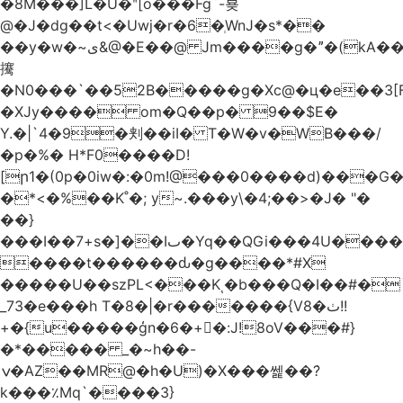
�8M���]L�U�ʺ[o���Fg`-뵺
@�J�dg��t<�Uwj�r�6�ְWnJ�s*��
��y�w�~ى&@�E��@ Jm����g�ˮ�(kA��b�^"���3���4�q��E$�J���`�%�y�JcX����2��R�,q0��3�
㩷
�N0���`��52B�����g�Xc@�ц�e��3[
�XJy���� om�Q��p� 9��$E�
Y.�|`4�9�刾��iI� T�W�v�WB���/
�p�%� H*F0����D!
[ր1�(0p�0iw�:�0m!@���0����d)���G
�*<�%��K˚�; y~.���y\�4;��>�J� "�
��}
���I��7+s�]��Iٮ�Yq��QGi���4U�����
����t������ԃ�g����*#X
�����U��szPL<���Kͺ�b���Q�I��#�
_73�e���h T�8�|�r�������{V8�ٺ!!
+�{u�����ģn�6�+�:J!8oV���#}
�*����� _�~h��-
ݍ�AZ��MR@�h�U)�X���쎑��݁?
k���٪Mq`����3}