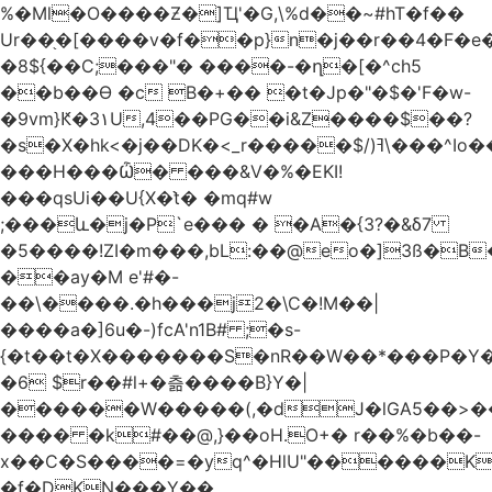
%�Ml�O����Ƶ�]Ҵ'�G,\%d��~#hT�f��
Ur��֖�[����v�f��p}n�j��r��4�F�
�8${��C;���"� ����-�ղ�[�^ch5
��b��Ɵ �c B�+�� �t�Jp�"�$�'F�w-
�9vm}Ԟ�3۱U,4��PG��i&Z����$��?
�s�X�hk<�j��DK�<_r�����$/)ߔ\���^Io��(�9�x��g�s��S�\"FH�BwN�Q�
���H���Ѽ� ���&V�%�EKI!
���qsUi��U{X�t̀� �mq#w
;���և�j�P`e��� � �A�{3?�&δ7
�5����!ZI�m���,bL:��@eo�]3ß�B
��ay�M e'#�-
��\����.�h���j2�\C�!M��|
����a�]6u�-)fcA'n1B# ;�s-
{�t��t�X�������S�nR��W��*���P�Y�
�6 $r��#l+�츪���� B}Y�|
������W�����(,�dJ�lGA5��>��@A�X��
���� �k#��@,}��oH.O+� r��%�b��-
x��C�S����=�yq^�HlU"������K
�f�DKN���Y��