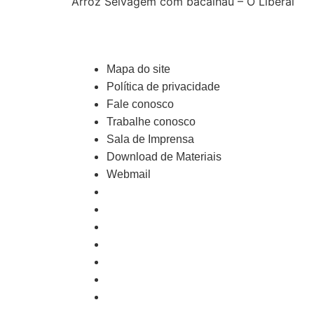
Arroz Selvagem com bacalhau – O Liberal
Mapa do site
Política de privacidade
Fale conosco
Trabalhe conosco
Sala de Imprensa
Download de Materiais
Webmail
Mapa do site
Política de privacidade
Fale conosco
Trabalhe conosco
Sala de Imprensa
Download de Materiais
Webmail