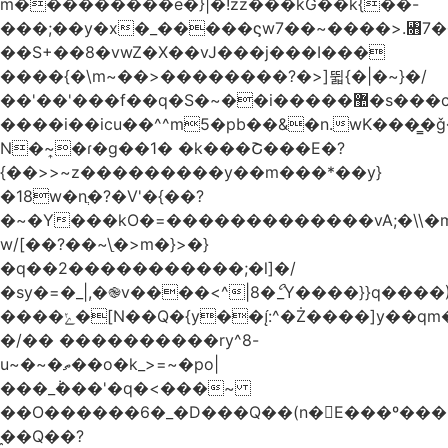
m���������e�}|�!zz���kG��k{��-
���;��y�x�_�����ϛw7��~����>.꧛7�
��S+��8�vwZ�X��vJ���j���ӏ���
����{�\m~��>��������?�>]뛻{�|�~}�/
��'��'���f��q�S�~��i�����޺�s���c�K�>���f}
����i��icu�
�^^m5�pb��&�n.wK���͇�ǧ
N�~͎�ɾ�g��1� �k���Շ���E�?
{��>>~z���������y��m���*��y}
�18w�nֲ�?�V'�{��?
�~�Y���kO�=�������������vA;�\\�m
w/[��?��~\ַ�>m�}>�}
�q��2�����������;�l]�/
�sy�=�_|,�֎v����<^|8�ޯ_Y����}}q����)
����ݺ�[N��Q�{y��:^�Ż����]y��qm�<=m}>�����\�'����/
�/�� ����������ry^8-
u~�~�ތ��o�k_>=~�po|
���_݃���'�q�<���~
��O������6�_�D���Q��(n�E���º���
�̼�Q��?