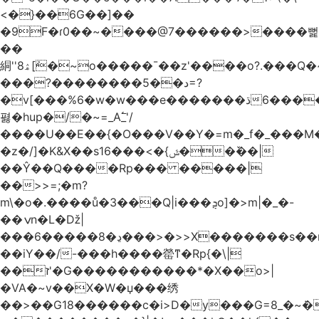
<�}��6G��]��
�9F�ɾ0��~����@7������>����뻝
��
絧''8ۿ[ܽ�~ο�����¯��z'����o?.���Q�~��t��/
���?��������5��د=?
�v[���%6�w�w���e�ڌ�������6���[�����
폃�hup�/�~=_A߱_'/
����U��E��{�O���V��Y�=m�_f�_���M
�z�/]�K&X��sݜ}�>���16��ٚ��|
��Ŷ��Q����Rp��� �����|
��>>=;�m?
m\�o�.����ů�3���Q|i���ܯo]�>m|�_�-
��ݍn�L�ǅ|
���6�����8�ڍ���>�>>X�������s��r��U�ş�-
��iY��/-���h����罃ͳ�Rp{�\|
��ז'�G�����������*�X��o>|
�VA�~v��X�W�џ���绣
��>��G18������c�i>D�y���G=8_�~ܿ�>