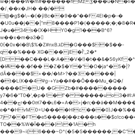
w�)���W�m#������hMzʒ���u�N�li�
�/܉��x�JH� ��/�
@�g$�\~�{�ȳBc��9��"��F4El�p�-�
�U0u��j��|"m8����P1�(�����;�;�8�
J�u�34s�(X�HY0�g1���B^6?
w��x�m�ә3�
0{�0x�I�B\$%�Z#nxB.גDܷ�G���$�$��-
q��%��� XG���jE�Ǐ'_2�*
[D��C���L�:A��V�!)�t��&�56yKf �^
�Ѭ��.�f�� �Z�$�Y�"�O�ja^�5�|?
dĀ����$+��/�M>?�֭�3�����|
�t�L(K��4Ψg-+Ya��#��Ȏ���Mu˽�Q�/
����E�U� �ԌZb�#���������
y7�6�"T0�',�p�1�f'� �����uo3�#
ڄ��4r��0m̸7��ʟ6�ּ=A�>j�n;��ȧ��M����at���7q-
e�*�HvM0=U����HIc���0}J��%�
7j7��FT�e5����Į��z���s��$o!co���A
TO��%W�Ĭ���)\�1A�h
���9~i{6���~D^(�5�S������;�C"