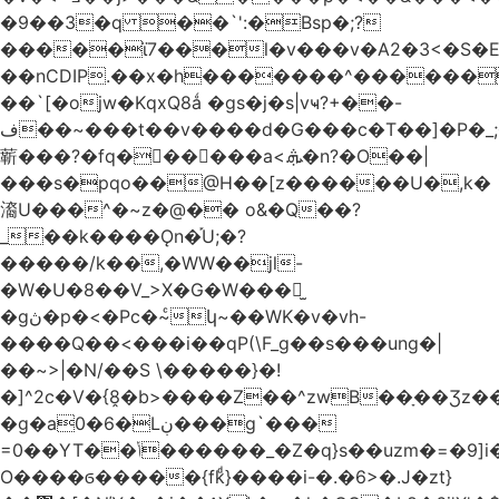
�9��3�q ��`':�Bsp�;?
�����ϊ7���l�v���v�A2�3<�S�E
��nCDIP.��x�h�������^������
��`[�ojw�ΚqxQ8ǻ �gs�j�s|vҹ?+��-
ف��~���t��v����d�G���c�T��]�P�
_
龩���?�fq������a<.ܞ�n?�O��|
���s�pqo��@H��[z������U�,k�
㵝U���^�~z�@�� o&�Q��?
_��k����Ǫn�֡U;�?
�����/k��,�WW��jl-
�W�U�8��V_>X�G�W���𾶲̫
�gڽ�p�<�Pc�~ͨկ~��WK�v�vh-
����Q��<���i��qP(\F_g��s���ung�|
��~ >|�N/��S \�����}�!
�]^2c�V�{8̭�b>����Z��^zwB��ָ��Ʒz�
�g�a0�6�Lڹ���g`���
=0��YT��ݳ������_�Z�q}s��uzm�=�9]i��?
O����ϭ�����{fkͩ}����i-�.�6>�.J�zt}