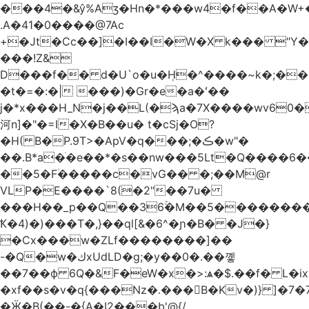
.A�41�0����@7Ac
+�Jt�Cc��]�I��I�W�X k��� "Y
���!Z&
D���f�� d�U`o�u�H̹�^����~k�;��
�t�=�:�| ���)�Gr�e�a�ʻ��
j�*x���H_N�j��L(�ϡa�7X����wv׈�60pM�
河n]�"�=I�X�B��u� t�cSj�O?
�H( B�P.9T>�ApV�q���;�ڪ�w"�
��.B*a�ֺ�e��*�s��nw���5Lt�Q����6
��5�F۠�����c�vG�� �;��M@r
VLP�E����`8(�2"��7u�
���H��_p��Q��36ۚ�M��5���������U
Ҟ�4)�)���T�,}��ql[&�6^�ɲ�B� �J�}
�Cx���w�ZLf��������]��
-�Q�w�كxUdLD�g;�y��0�.��꼫
��7��ф 6Q�&F�eW�x�>:ѧ�$.��f� L�ix
�xf��s�v�q{���Nz�.���B�Kv�)} ]�7�7{��]�j�yИW��ۦ6ٰٖ�M}
�Ӝ�B(��-�{A�I2���b'@{/