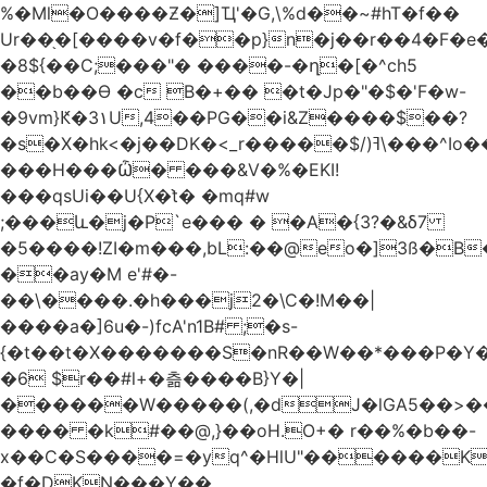
%�Ml�O����Ƶ�]Ҵ'�G,\%d��~#hT�f��
Ur��֖�[����v�f��p}n�j��r��4�F�
�8${��C;���"� ����-�ղ�[�^ch5
��b��Ɵ �c B�+�� �t�Jp�"�$�'F�w-
�9vm}Ԟ�3۱U,4��PG��i&Z����$��?
�s�X�hk<�j��DK�<_r�����$/)ߔ\���^Io��(�9�x��g�s��S�\"FH�BwN�Q�
���H���Ѽ� ���&V�%�EKI!
���qsUi��U{X�t̀� �mq#w
;���և�j�P`e��� � �A�{3?�&δ7
�5����!ZI�m���,bL:��@eo�]3ß�B
��ay�M e'#�-
��\����.�h���j2�\C�!M��|
����a�]6u�-)fcA'n1B# ;�s-
{�t��t�X�������S�nR��W��*���P�Y�
�6 $r��#l+�츪���� B}Y�|
������W�����(,�dJ�lGA5��>��@A�X��
���� �k#��@,}��oH.O+� r��%�b��-
x��C�S����=�yq^�HlU"������K
�f�DKN���Y��