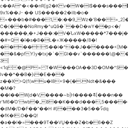
c��A^�<��nR[g2�K v�W�I$���s���
9x%��J- �� US�����2�iIb�o�
=���b�#���1,�:��9_Wz�'B��=_2
C�(���NoRmy�^uQǎ�`��D�wY��p<�/
������,�+J���:�V�ՆxW�����*7���j�
�#=Q �ï�s�8�L�=Ж�����/8�!
����5��i�^��J������<[M�
��&�pfY)y�txj�`�Gl��v`������\@�
3|
<1q�@P= T�W���OA��3D�OM�^S�)#�j��Q�
lv��*��B�}ι�E���
z��X >Q(f(wu�l8+9�{�.Ndt�&���
�M�?
��l��Wjd�V,����~b|H����ޮ4[���n��
r'M6�Ό'wb�_8��K���d���,5����
�dM�/D�F��"��H #}���3�5��؆dq
�fK�l.O��Q!
�a��I�=���9T��VŲ���Z�b�6��Z