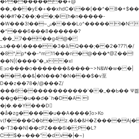
�Р��������+@
��_���yE�+��xhdC�\��[��^�8�+$�
�I�#?�Z��;�s�;�l{h�n�����-
�W���ݭ~��!3����Lo^�����I�N C��k������������P�A�8~�^X�#e5�����G6���^x��� )
�^���6���8������
?
_��_7����g4@�
ܥs���\�����3�ȃ/Q���;� �2�?7?\�/
�8^,p*��-^m 11���n�@���*@Z��!
��N|{����"�_x�xl
Eߏo����o�������&����~>N&W�w� �|
��\��&|�N���?�N���$�v至
D��z��78�/@���Z/
���6������������'��_��Ь�� Ѱ콂
��g��u��d�`h�D�A l
�j�.��Y���D
�å�zg�����u��A����߫}o>Ko
v(f����Q�b�\z.�&�&H�Z����Aj�
�-T3��N)��cPZ���6i�;P�L?
C$�=���"�dvؔ�|�~)