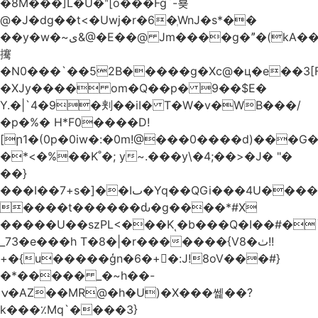
�8M���]L�U�ʺ[o���Fg`-뵺
@�J�dg��t<�Uwj�r�6�ְWnJ�s*��
��y�w�~ى&@�E��@ Jm����g�ˮ�(kA��b�^"���3���4�q��E$�J���`�%�y�JcX����2��R�,q0��3�
㩷
�N0���`��52B�����g�Xc@�ц�e��3[
�XJy���� om�Q��p� 9��$E�
Y.�|`4�9�刾��iI� T�W�v�WB���/
�p�%� H*F0����D!
[ր1�(0p�0iw�:�0m!@���0����d)���G
�*<�%��K˚�; y~.���y\�4;��>�J� "�
��}
���I��7+s�]��Iٮ�Yq��QGi���4U�����
����t������ԃ�g����*#X
�����U��szPL<���Kͺ�b���Q�I��#�
_73�e���h T�8�|�r�������{V8�ٺ!!
+�{u�����ģn�6�+�:J!8oV���#}
�*����� _�~h��-
ݍ�AZ��MR@�h�U)�X���쎑��݁?
k���٪Mq`����3}