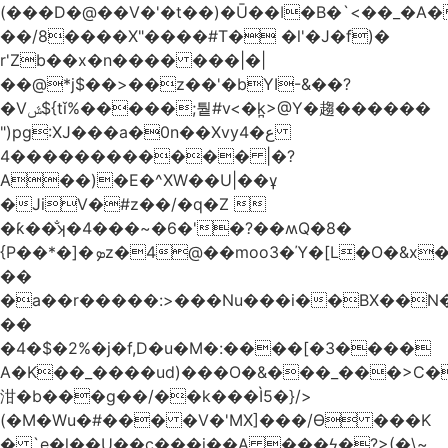
(���D�@��V�'�t��)�Ū��ǀ�B�`<��_�A���Zӏ�=�
��/8����X"����#T� �l'�J�f)�
r'Zb��x�n���� ���|�|
��@*j$��>��z��'�bYI-&��?
�Vݜ${tǐ%�����;퉡#v<�k̪>@Y�趨������
")pg:XJ���a�0n��Xvyع�4
���4��������� |�?
A��)�E�^XW��U|��ұ
�JiV�#z��/�q�Z 
�ƙ��̐ʞ�4���~�6�'�?��ʍQ�8�
{P��*�]�ܤz�4@��moo3�Ύ�[L�O�&x�Ǵ1���L�/@f�o!
��
�a��r�����:>���Nu���i��BX��
��
�4�$�2%�j�f,D�u�M�:����[�3����
A�K��_����ud)���O�&���_���>C�
泔�b���g��/��k���Ì5�}/>
(�M�Wu�#��� �V�'MX]���/Ѳ ���K
� `e�l��U��c���i��A ���ϟ�?>(�\~