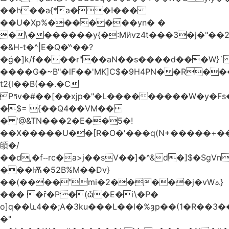
��h��a{*a��!���
��U�Xp%�������yn� �
�\�������y{�:Mӥvz4t���3�j�"��
�&H-t�^|E�Q�͗^��?
�ǵ�]k/f����r"��aN��s����d���W}`
����G�~B"�lF��'MK]C$�9H4PN��R�
t2{l��B(��.�C
P⩃v�#��[��xjp�"�L���������W�y�F
�$= {��Q4��VM��
� '@&TN���2�E��5�!
��X�����U��[R�O�'���q(N+�����+���
䫁�/
��d,�fⵧrc�a>j��sV��]�^&d�]$�SgVn�J��
���Ѭ�52B%M��Dv}
��(����"mi�2�����j�vWܬ}
��� �ȓ�P�(ѽ�E�i\�P�
o]q��և4��;A�3ku���L��l�%ȝp��(1�R��
�"