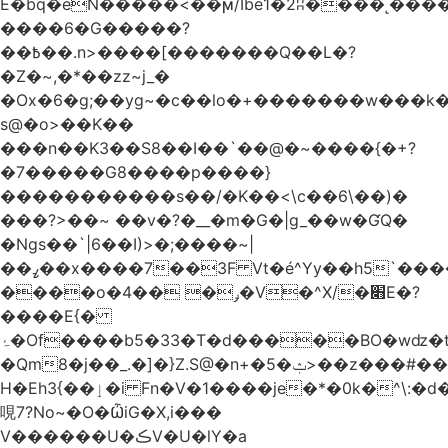
Ѐ�bq�eN�����<��ϻ/Ibe1�2ʭ����˻�����ۍ�
����6�G�����?
��߿��.n>����[�������Q��L�?
�Z�~,�*��zz~j_�
�Ox�6�g;��yg~�c��lo�+�������w��
s@�o>��K��
���n��K3��S8��I��`��@�~����{�+?
�7�����G8����p����}
�����������s ��/�K��<\c��6\��)�
���?>��~ ��v�?�__�m�G�|g_��w�ƓQ�
�Ngs��`|6� �I)>�;����~|
��ߨ��x����7��3F Vt�é^Yy��h5`����ۻ���5�"�}1k�[S��ͪ����l��blw��=��S.u}
����o�ݛ� ��4�V�^X/�׋E�?
����E{�
ۂ�Of����b5�33�T�d�����BO�wǳ�t1
�Qm8�j��_.�]�}Z.S@�n+�5�ݑ>��z���#��,s
H�Eh3{��ٳ�i Fn�V�1����je�*�0k�^\:�d�0�AOoNܰ� vLa��b�@�6��CM��H̷�~��)����h��o
哯7?No~�O�ѼiG�X,i���
V������U�ڪV�U�lY�a