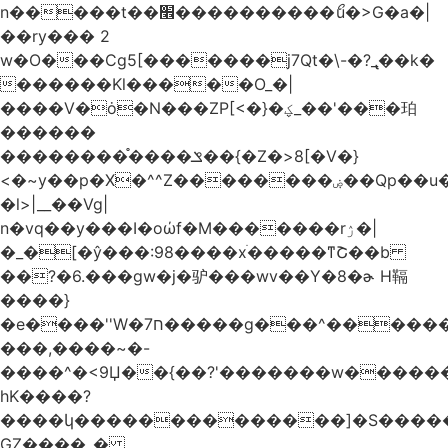
n�����t��׮����������ޯu�>G�a�|
��ry��� 2
w�O���Cg5[�������j7Qt�\-�?_̢��k�
������Kl�����O_�|
����V�ȯ�N���ZP[<�}�ؼ_��'���珀
������
��������֯����ݏ��{�Z�>8[�V�}
<�~y��p�X�^^Z��������ۻ��Qp��u���\�m���k�?
�l>|__��Vg|
n�vq��y���I�oώf�M�������rۯ�|
�_�[�ŷ���:98����xֹ�����ͳՇ��b
��?�6.���gw�j�驴���wv��Y�8�ɚ H䩹
����}
�e����''W�ח7�����g���^�������և����>�����%H�����_�?
���,����~�-
����^�<9Џ��{��?'�������w�������9z�
̛hK����?
����կ��������������]�S�����o�
GZ����_�