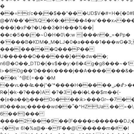
�
��=r/c��j�$��"���UD$V�#=H�{�0#B
@�W��'�%Q�K�:���4�w'���xߍ����r����PV��$�5�������mIz��}d���+h"SWq�w�d�w�Zas(H����qR��g�g��XNS&��9�5�Oȩ�O�
���}�xP�?�U��3�IH���%��|
��c�5��ן�~Ŭ�H�0\�:w |���n�_=�Pp�
�'���B�KDM�_M�Ǉ�0�a����1���wG�3;܂��%M�B�FV������`$)%�x|
���|�����Q���P��
U������O������]��dw��;
n6@�O��_DTD�{�v$��y:�6�4g�g8���~�
l>�60g��'0���k����j��A�������&��;wX���
��k`^@E(=��`�M
��vւ��4ܧ��j"�'*����H�����ߝ�ݭ>���_��I-
R�|�k-�?���)A �?�3j��i�L��$m��{-
�{e�a��Ϧ���Oo���ӂ>���Gr~�7����س~m��F;CZ .!O�ԇ4
#0���aқ:�����wd��՞�^HZUa.�� =�\
6��!]���
����2���9��{F����o������DJ;
-{�(w 6!�%a@�-�fF��@\�����m�#�!