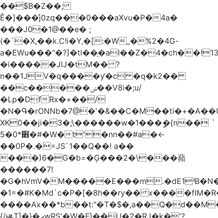
��$B�Z��;
Ê�]���̛j0zq���0���aXvu�P�4a�
���J0�1@��e� ;
(�`�X,��k.C!i�Y,�[:�W_�%2�4G-
a�EWu���"�?]�tl��֛�aI��Z�4�ch��!
�i�����JlJ�tM�� ?
n��1JV�q����ƴ�c �q�k2��
��c�����ݭ��V8i�;u/
�Lp�DfRx�+��/
�N�Գ�rONNb�7@�'�&��C�M��ti�+�A��
XK0��ji�3�;\������w�1���ީ�{n�� `
5�׋*0�#�W�t'�nn��#a�<-
��0P�.�=JS`1��Q��! a��
���)6�G�b=�Ģ���2�\���蘋
������7!
�G�hVmV�M�����E���m.�dE1ʴB�N�
�1=�#K�Md`c�P�[�8h��ry�� x����fIM�R
����Ax��*b��t:"�T�$�,a��Q�d��M�
{/ѭT]�}�ދwRS'�W�F}��U�2�RJ�k�'?