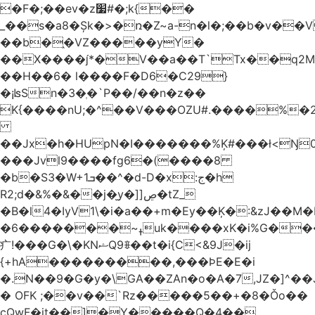
�F�;��ev�z׷#�;k{��
_��s�a8�Șk�>�ռ�Z~a-n�l�;��b�v�
��b�֑�VZ�����yΥ�
��X����*�V��a��T`Tx��q2M[
��H��6� l����F�D6�C29}
�¡ʪSn�3�ְ�`P��/��n�z��
K{����nU;�^��V���OZU#.����%�2
��Jx�h�HUpN�I�������%Ķ#���ł<Ŋ0
���Jvl9����fg
6�(����8
�b�S3�W+1ܒ��^�d-D�x:ج�h
R2;d�&%�&��j�̫y�]]ڝ�tZ_
�B�l4�IyV1\�i�a��+m�Ey��Ķ�:&zJ��M
�ߪ~�������6uk����xK�i%G����^��Ai�^rN���Ň�0���p���L>�
⽧!���G�\�KNޝQ9ꎖ��t�i{C<&9J�ij
{+hA���������,���ϷE�E�i
�.N��9�G�y�\GA��ZAn�o�A�7,JZ�]^�
� OFK ;��v��`Rz�����5��+�8�Ǒo��
cQwF�it��]�Y�����Q�4��