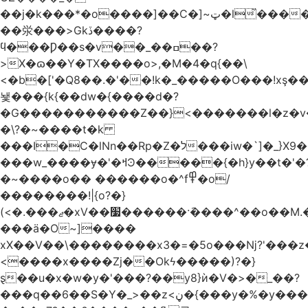
��j�k���*�o����]��C�]~ټ�l̃������7G��ß��ۻ�f�xڰ�}
��泶���>Gkڏ����?
ϥ���Ƿ��s�v��_��ߛ��?
>X�ɷ��Y�TX����o>,�M�4�q{��\
<�b�['�Q8��.�'��!k�_�����O���!xş
뇇���{k{��dw�{����d�?
�G�����������Z��}<�������l�z�
�\?�~����t�k
���I�C�lNn��Rp�Z�ל���iw�`]�_}X9��ᨰ��}
���w_����ɏ�'�ߞϿ�����{�h}y��t�'�?
�~����o�� ������o�^f߾�o/
��������!|{o?�}
(<�.���ޖ�xV��׷������·݇����^��o��M.��΍���_�?
���ӓ�O~]����
xX��V��\��������x3�=�5o���ǋ?'���z
<����x����Zj��Okϟ�����)?�}
ȿ��u�x�w�y�'���?��y8}ѝ�V�>�_��?
���q��6��S�Y�_>��z<ڼ�{���y�%�y���f���:ޚ���s8$