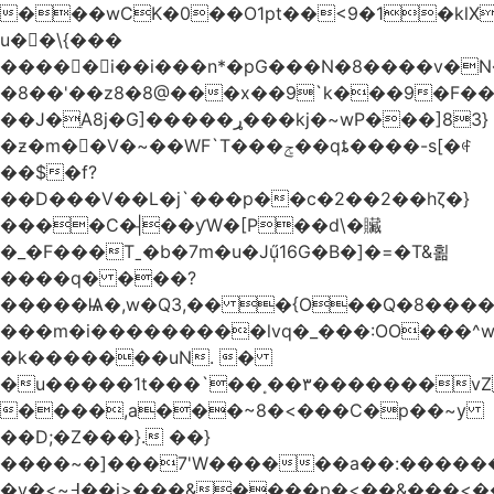
���wCK�0��O1pt��<9�1�klX
u��\{���
�����i��i���n*�pG���N�8����v�N
�8��'��z8�8@���x��9`k���9�F�
��J�ֵA8j�G]�����ړ���kj�~wP���]83}
�ƶ�m��V�~��WF`T���ݮ��qȶ����-s[�ꏶ
��$�f?
��D���V��L�j`���p��c�2��2��hζ�}
����C�|̵��ƴW�[P��d\�贜
�_�F���Tˍ�b�7m�u�Jű̩16G�B�]�=�T&횖
����q� ���?
�����Ѩ�,w�Q3,�� �{O��Q�8�����O
���m�i���������lvq�_���:OO���^w
�k�������uN. �
�u�����1t���`��˳��۳�������v
����,a���~8�<���C�p��~y
��D;�Z���}. ��}
����~�]���7'W������a��:�����
�v�<~߃��j>���&����p�<��&���<����