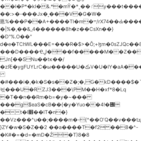
��I�P*�kI�&.*�mŶ�*˱��ٵy���t�����c�4'��cU'����d9�8��F��Y�a<.+�H�6���V��0����ԲT���|2�!j�YwP����oO��1u�B�ki/
��:>�-���Jx�˻���V�G�W�
㥦%���P��A+����Tl�m�܋/rX74��Ԃ����u�Zu��W�s4}
�|%�,��&_4������8h�z��CsXn��}
�D"%.O��"
d�e�TChWL���E=���R�$>�Ǒ;+ɮm�0sZJQc��8N���mۂX��#M�Q؃eM������zuz
���D����Ҽڸ���f�����M��Z��&ƕ�
Jn[��SNu��tĸ��/
�zԘ�ygFUYLrC�ы�����U�ڪV�U�lY�aA���
�#���i�,�k�S�s��Z�;�,Ԍ�kD����$�`�}@���b�`��⑴�1s
뉛���U�RZJ3���\PM��H�xf*8�Lq
�T��n��Rm�b=�y�~���
���g$eaS�cB��{�y�Yuo��݌�!4
�t�l׋��lT�n�}
��Vz���^u��;����m�-{^��O'Q��v���tܮ�H%��f�D��x����GMOY;���VF@���V�Ťg�%u(&12��mI��ɔ�yIt�iz��h4���ۓ�>���֪�h:_���W00
}ZY�w�S�Z��2 ��a����T�f2 ��8�^-
�K#�=�d=�mD�Ź�T)8�8