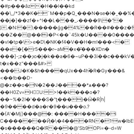
�#p���âz�H��l��kd
��\_/*3��K�`M��p�Q˷���N�se�I�˷��%��ۍ�_���W�00Į�J�r��H��(L��L6����iuɔ^e�MrX���5O���g�����݄9OӘ�����j��T����@�ҕ8���j
��j�]��zf�+^I��L� ��_˖����9\�"�
).�N:�\�����ǵg�4%��R��#���z�!
��Z��@��li�P<��`45k�U����0����
�vl�tp�\>e�D\�NK�f4�V��H�m!���<�
��e�[�r5���r~aM�x�̆���XDn�
���]-;z��;ю�j�k��a�6�~uP��3i��c���k
t�xܳ��z"���&#>
���J�K�&h����qUx��4h֕�R�Gy���&
<��!b��D-
@�z��o�N�2��J����*ѧ���?
��H0Zv=HU:>!��k���o�?
��~%�2I�'���S�"ţ���}�Ӹ�R|h|
�9����d�a�r�9��u���o.?
�{A'�Mj]���@�: ����H����i
C�������Ҋ�\�4���RN�י1w�IbE!
�s������Q�!R��I�@'Sb9OPi=�-d=W