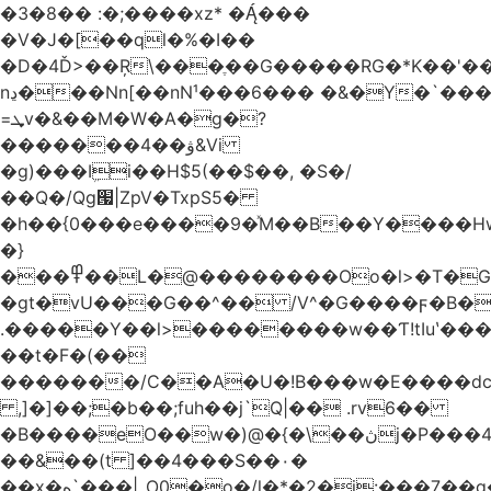
�3�8�� :�;����xz* ����
�V�J�[��ql�%�I��
�D�4Ď>��Ŗ\���ֶ��G�����RG�*K��'��
nڍ���Nn[��nN¹���6��� �&�Y�`�����-
=ܜv�&��M�W�A�g�?
�������4��ۋ&Vi
�g)���Iܹi��H$5(��$��, �S�/
��Q�/Qg՗|ZpV�TxpS5�
�h��{0���e����9�ͯM��B��Y����
�}
���߾��L�@��������Oo�l>�T�GO���p{�*�Smmn������GM���A��?
�gt�vU���G��^�� /V^�G����ϝ�B�
.�����Y��l>��������w��Ƭ!tIuʽ��
��t�F�(��
�������/C��A�U�!B���w�E����dc
,]�]��;�b��;fuh��j`Q|�� .rv6��
�B����eO��w�)@�{�\��ڽj�P���4$%��ܑ
��&��(t ]��4���S��٠�
͏��x�ه`���|_O0�o�/l�*�2�j:���7��g�/