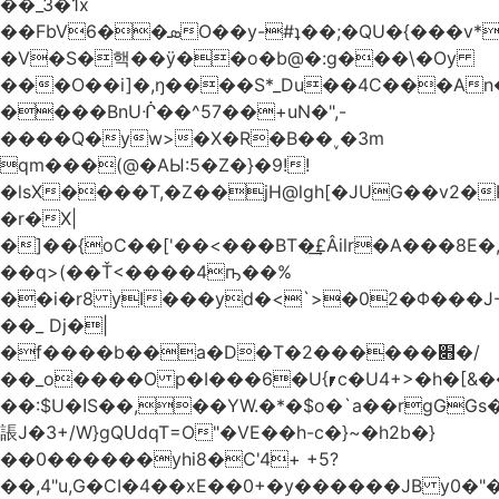
��_3�1x
��FbVܣ��6O��y-#ʇ��;�QU�{���v*�<�e�
�V�S�핵��ӱ��o�b@�:g���\�Oy
���O��i]�,ŋ����S*_Du��4C���An
����BnUᒖ��^57��+uN�",-
����Q�yw>�X�R�B��˯�3m
qm���(@�AЫ:5�Z�}�9!!
�lsX����T,�Z��jH@lgh[�JUG��v2�
�r�X|
�]��{oC��['��<���BT�͢£Âilr�A���8E�,
��q>(��Ť<����4ҧ��%
��i�r8 yI���yd�<`>�02�Φ���J
��_ Dj�|
�f����b��a�D�T�2������׋�/
��_o����O p�I���6�U{⎖c�U4+>�h�[&���
��:$U�ߊS��,��YW.�*�$o�`a��rgGGs�~
䛫J�3+/W}gQՍdqT=O"�VE��h-c�}~�h2b�}
��0������yhi8�C'4+ +5?
��,4"u,G�CI�4��xE��0+�y������JB y0�"