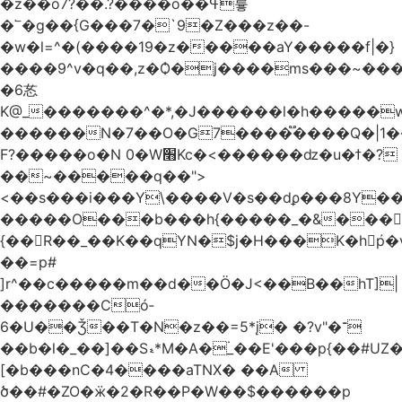
�z��o7?��.?����o��ߟ륳
�՟�g��{G���7�`9�Z���z��-
�w�l=^�(����19�z�����aY�����f|�}
����9^v�q��,z�Ѻ�j����ms���~������h�
�6㣽
K@_�������^�*,�J������l�h�����w
������N�7��O�G7����֟����Q�|1�
F?�����o�N 0�W׫Kc�<������ǳ�u�ϯ�?
��~�����q��">
<��s���i���Y\����V�s��dϼ���8Y�
�����O���b���h{�����_�&���
{��R��_��K��qYN�$j�H���K�hp҆�
��=p#
]r^��c�����m��d��Ö�J<��B��hT]|
�������Có­
6�U��Ǯ��T�N�z��=5*į� �?v"�־
��b�l�_��]��Sޑ*M�A�۬_��E'���p{��#UZ�D\1��%\9�<0Kl�>:
[�b���nC�4����aTNX� ��A
ծ��#�ZO�ӝ�2�R��P�W��$������p