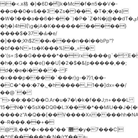
i�<.x格 �}�6D�ͥ]k�Mc�f�n5��V�-
��ɑ��0�v&��3 �Zs� I��, �T�;�;�a}
�W�1���a��6�Ͱ��`)�P�`Z�N�j@��dT�ېN*��ruh���5����P�H�%��'(9vS#�����G�I�l�
�ђ�}4hI[\g�̠iA�K�����������}
����$�37�Ԃ�e/
�]���;Xh$Z��˫����ո��i��bPp"?
�bf��N+ts�K���%)�_=�
�'(s+:$��G�����*��rx����g`� E�
�h�,�G� ��e{)��U]�2�$�&{p�����,��;
d�;�e�i��� �- F
�x���p����`���r}g-�7}1,��-
�C�^��:�7�,˱�h����_1��]dx=��/
��@`�
¯>��
:��D��O.Ar�u�7�\�k�f��J;n+���L
15�N�Y�5sX�DQӨ�L:X��K�*��MiU��J�{
����z"A�Q��[��ܲV����Xʌ����hh�NA
�-R���.��+�
@ ͎޵`��"���>�*��,8�y�7���C|
�*¤F�����h�ːN�/rɎ��a-