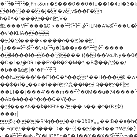
���jFհk&om�Ś���0��0�Խ��1�4ơI�3�
�I� ����j�'�wv$��F�n
ȟ�ϋA�"�����n{V�
氂.���V���&C'>��"qlLN�A%8��U
�v'�KL!A��
������<����e����|
(|o��࠺&�\>bg�)&��y��*ĝr����
�M���I�-6��i���i({�l��VoJNy��0
�C�1�/ۣ�0R;r��Ex�B�2�M�*j�B@��/��/
�b��&ά@|�'�F-
��hܚ���'��F1�C�*��ҫt*��H���Ȼi�w�_Z���aB����H
��$�մ�_��c�1��62㿡��l� Q��I�E|
��f��[���4'���m��'�0M��u�74����
�Ab۬�è���^�:��O�V݈ǭ�ݚ-
����A&��Ĭ:�KFh9�7�� s�� �t�(Bz}
���r|
ؼ5���RNʠ����r�0&8X؈ۍ��:B��e�h�h��1�F��FtÓc�LLW��5p�ZyyC�QX���v�@��0j�3��x���2���
� Fqm���^���`0� �~})����ժ��ɼ۴W�[!
ث�X�aNڱY�UG69q�9�J��Y��X�Sy:y��8�H~2,w�J4��z�T7F���߲"�&�-