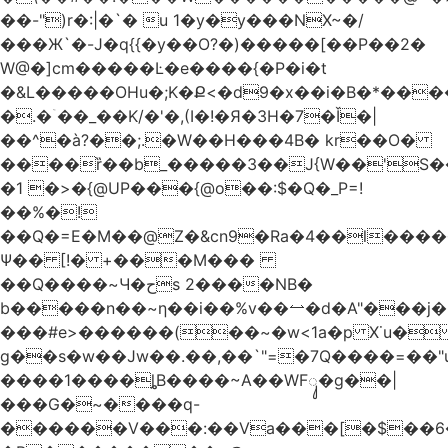
��-")r�:|�`� u 1�y�y���NX~�/
���Ж`�-J�q{{�y��O?�)�����[��P��2�
W@�]cm�����Ŀ�e����{�P�i�t
�&L�����OHu�;K�Ք<�d9�x��i�B�*��
�.�ۤ��_��K/�'�,(I�!�Я�3H�7�Ǐ�|
��^�à?��;.�W��H���4Β� kr��O�
����ȑ��b_�����3��J{W��'S�
�1 �>�{@UP���{@o��:$�Q�_P=!
��%�!
��Q�=E�M��@Z�&cn9�Ra�4��l����
Ψ�� [!� +���M���
��Q����~Ч�حs 2����NB�
b�����n��~ƞ��i��%v��⥎�d�A"���j�
���#e>������(��~�w<1a�p X˙u�
g��s�w��Jw��.��,��`"=�7Q����=��
����1����ȴB����~A��WFᬸ�g��|
���G�~����q-
������V���:��Va���[�$��6�