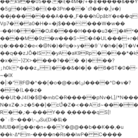
��k9��05��.�i(�4M�/+�˸Ɇ�����&��Y�הl���c�1:�[��5�y؏l��c��8`�/
�5g�l�3�(��3Pn���`o!͊��́r�,|v�)
��ɉ�������A���_F���hǓpăbY�e��q(
Vp7��a0�H�=�j$���: ���W�w��
-��H���Oɹk̃����H����u3� j�#˂��
����M�9z�w���S~�4�UL���+r�
q�:���2�
e<�@N�)�Fq�>y��9`V�һ�[�]T�
��q��zJǑ�lS�yA�aK9Rp����*�
�x�~}ZX>����?�� � �)���?
ٶh0k*���z؈(���&�l�|� �6�6T�0�-
~�IX
�|:�"ŖF@�^��[�o�@�u�lݶl����^D�v�?
��(L��z�
��Uէ�J4(I�$@�ՠbC�R�����pNv�L]/*N��
N�xZ�.>z�5��]� cUͩ�Z�<��Ad~�������T�
R��,:�-���Y�� �֤�����qS[!
�`۽B~���\-ݠSu{Di�&\�
MՍB�#|g��r�n+��Ƴ�@@��b��K��,�u
��k-Δ*lm-����n�Rs��IwP� C����