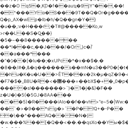
��z�O q5�,K֭D�f��auҵ�9jY"��,��!
�^���Yɑ�S���9T��Q�Or�g����
Q�p_AX�wEp�Ib�h/�Q��gn�Y�}
�u��,:v�H���r;�T#@�����Ko,w
>r��L��S�Q͜��}
�5�~��8��������
��*I���c,��J���/�Or,}c�/̚
��a���*���
�"�ڋ��[�Iu��;�xUPc�*�x��$�.�
�8��/#�,&�q������s��mN�u3��P0�[�t�
�hu�K�u�U��>ĒT�l�x�2k�μ�qZ�9�<
�F7�$�_B8U�Rֶ�<�޻���=��bX$�+�_0�p�=l
����s!�������>`)�1�j�&}�F��
z�U�)�5{�5GJ�8AA���
���5)�R����iAIo��f��vh>"e~5�|Ww:
��`�>�9��*sg�>`�P�!Q+�-P��
�\��^���AQ���N�}
�w.���%��[�Q��<��.��qsXo��Yы�$�j