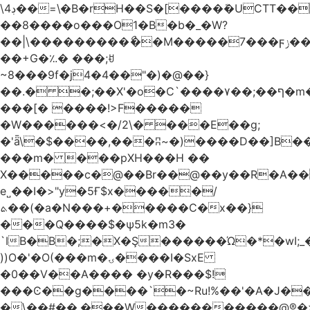
\4ڊ��=\�B�rH��S�[����ܽ�UCTT��+$PV�s��I�?
��8����o���O1�B�b�_�W?
��|\���������ޯ��M�����7���ϝݫ���OW|
��+G�؉� ���;ꀀ
~8���9f�j4�4��"�)�@��}
��.� �;��X'�o�C`����۷��;��ף�m����;����3��"�����6�Pg����#ͨ�?
���[� ����!>F�����
�W������<�/2\� ���E��g;
�'ǟ\�$����,���ʭ~�)����D��]B��_vܝ���>�6���{(���ZH�W�4x��S���8���Ek
���m� ���pXH���H ��
X�����c�@��Br��@��y��R�A��
e˽��I�>"y�5Ғ$x�����/
ܬ��(�a�N���+�����C�x��}
���Q����$�ψ5k�m3�
`IB�B�;�X�Ş������Ώ�*�wI;
))O�'�O(���m�ۍ����I�SxE
�0��V��A���� �y�R���$!
���Ͼ��g����`�~Ru!%��'�A�J��
�\��#��.���W�����������@®�>�b��