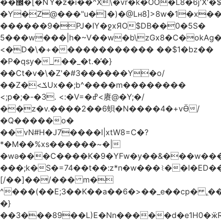
��޼�[�NΎ�z�i��^X\�vr�k�OO�L8�6j'X'�$�O���� �l�,���`�n�`��[���T��a{�-
�Y�Z@���"u�]�)�@Lʜ8]>8w�1�x
������9�PJ�IY�ջxЯO$DB��0�5S�
5���w���|h�~V��w�b\zGx8�C�okAg�
<�D�\�+������������ ��$1�bz��
�P�qsy�_��_�t.�̓�}
��Ct�v�\�Z'�#3������Y�o/
��Z�<ݎUx��;b^����m��������
<;p�;�-�3. <:�V=�ߝ<赓@�Y;�/
��z�v.����2��6蛽�N����4�+vӪ/
�Q�����o�
��vN#Н�J7����l|xtW8=C�?
*�M��%xs������~�|
�wǝ���C����K�9�YFw�y��&���w��
���;k�S�=74��t��:z*n�w���⌇��I�ED
[/��]��/��� m�
^���(��E;3��K��a��6�>��_e��cp� ,
�}
��3���89��L)E�Nn�����d�e1H0�ӝR