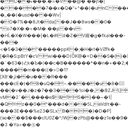
� C��˫���.�=�V��@� ��ɲ�|
�����7��x�Q�"+^��)�unC���
�_��(�usd�� ��Wv|
�O�7%��8Jt�da[��J��8ws��0�
*o7�X�˓�>�M� ��p��v-
�HĹ�X�W���[�L�#Id�Z�V䌂�g�fkaI���-
���
<�5�3��"�����ppK�;�H�rl�VϨ̽fk�
[�R�S:pBtY�cVwi���D(ȪK@�+D��S�{)
�`�6߄(�3;k�Ƅ�(��c�B������*��n�+��2;��^��Q�މ7X�v�b
�����m���((�>򍹐�1?
[Xծ߲'�,ji��u���R���
���cE�)�f8�uQ�~.�����u�8�𠗒
��{�v��J�z�7��3���1oi��,�ՑZJ\]
vM�2`�ˌ����e$&1S�)��~�1|
�QYrz��0�^۬���d���5L,eVdIτ��-
���3E���%e23�SLx B��}�D�P]
(ꩆ���$���cIU0Z�^/Wj�zPb@���z1e��9��{��ܮ�mJ��i�
�3 �Ya<��㋲�