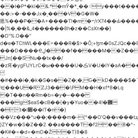
��I�P*�kI�&.*�mŶ�*˱��ٵy���t�����c�4'��cU'����d9�8��F��Y�a<.+�H�6���V��0����ԲT���|2�!j�YwP����oO��1u�B�ki/
��:>�-���Jx�˻���V�G�W�
㥦%���P��A+����Tl�m�܋/rX74��Ԃ����u�Zu��W�s4}
�|%�,��&_4������8h�z��CsXn��}
�D"%.O��"
d�e�TChWL���E=���R�$>�Ǒ;+ɮm�0sZJQc��8N���mۂX��#M�Q؃eM������zuz
���D����Ҽڸ���f�����M��Z��&ƕ�
Jn[��SNu��tĸ��/
�zԘ�ygFUYLrC�ы�����U�ڪV�U�lY�aA���
�#���i�,�k�S�s��Z�;�,Ԍ�kD����$�`�}@���b�`��⑴�1s
뉛���U�RZJ3���\PM��H�xf*8�Lq
�T��n��Rm�b=�y�~���
���g$eaS�cB��{�y�Yuo��݌�!4
�t�l׋��lT�n�}
��Vz���^u��;����m�-{^��O'Q��v���tܮ�H%��f�D��x����GMOY;���VF@���V�Ťg�%u(&12��mI��ɔ�yIt�iz��h4���ۓ�>���֪�h:_���W00
}ZY�w�S�Z��2 ��a����T�f2 ��8�^-
�K#�=�d=�mD�Ź�T)8�8