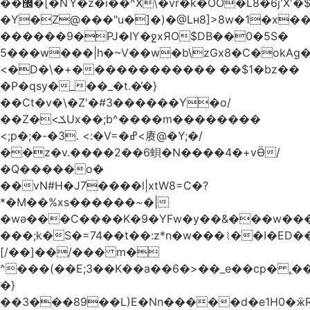
��޼�[�NΎ�z�i��^X\�vr�k�OO�L8�6j'X'�$�O���� �l�,���`�n�`��[���T��a{�-
�Y�Z@���"u�]�)�@Lʜ8]>8w�1�x
������9�PJ�IY�ջxЯO$DB��0�5S�
5���w���|h�~V��w�b\zGx8�C�okAg�
<�D�\�+������������ ��$1�bz��
�P�qsy�_��_�t.�̓�}
��Ct�v�\�Z'�#3������Y�o/
��Z�<ݎUx��;b^����m��������
<;p�;�-�3. <:�V=�ߝ<赓@�Y;�/
��z�v.����2��6蛽�N����4�+vӪ/
�Q�����o�
��vN#Н�J7����l|xtW8=C�?
*�M��%xs������~�|
�wǝ���C����K�9�YFw�y��&���w��
���;k�S�=74��t��:z*n�w���⌇��I�ED
[/��]��/��� m�
^���(��E;3��K��a��6�>��_e��cp� ,
�}
��3���89��L)E�Nn�����d�e1H0�ӝR