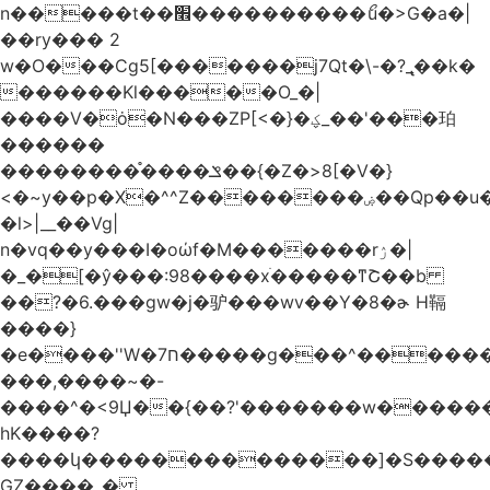
n�����t��׮����������ޯu�>G�a�|
��ry��� 2
w�O���Cg5[�������j7Qt�\-�?_̢��k�
������Kl�����O_�|
����V�ȯ�N���ZP[<�}�ؼ_��'���珀
������
��������֯����ݏ��{�Z�>8[�V�}
<�~y��p�X�^^Z��������ۻ��Qp��u���\�m���k�?
�l>|__��Vg|
n�vq��y���I�oώf�M�������rۯ�|
�_�[�ŷ���:98����xֹ�����ͳՇ��b
��?�6.���gw�j�驴���wv��Y�8�ɚ H䩹
����}
�e����''W�ח7�����g���^�������և����>�����%H�����_�?
���,����~�-
����^�<9Џ��{��?'�������w�������9z�
̛hK����?
����կ��������������]�S�����o�
GZ����_�