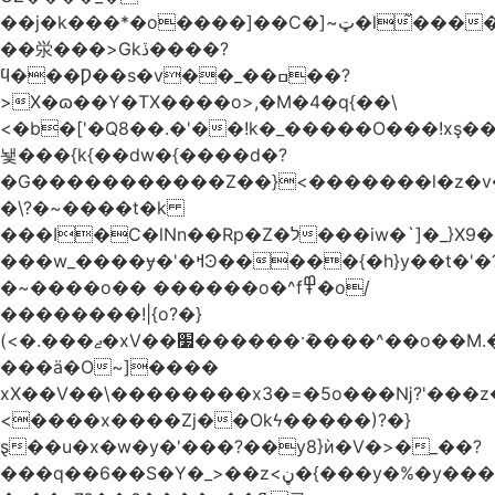
��j�k���*�o����]��C�]~ټ�l̃������7G��ß��ۻ�f�xڰ�}
��泶���>Gkڏ����?
ϥ���Ƿ��s�v��_��ߛ��?
>X�ɷ��Y�TX����o>,�M�4�q{��\
<�b�['�Q8��.�'��!k�_�����O���!xş
뇇���{k{��dw�{����d�?
�G�����������Z��}<�������l�z�
�\?�~����t�k
���I�C�lNn��Rp�Z�ל���iw�`]�_}X9��ᨰ��}
���w_����ɏ�'�ߞϿ�����{�h}y��t�'�?
�~����o�� ������o�^f߾�o/
��������!|{o?�}
(<�.���ޖ�xV��׷������·݇����^��o��M.��΍���_�?
���ӓ�O~]����
xX��V��\��������x3�=�5o���ǋ?'���z
<����x����Zj��Okϟ�����)?�}
ȿ��u�x�w�y�'���?��y8}ѝ�V�>�_��?
���q��6��S�Y�_>��z<ڼ�{���y�%�y���f���:ޚ���s8$