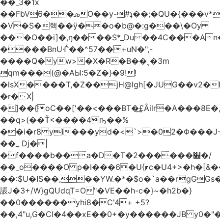
��_3�1x
��FbVܣ��6O��y-#ʇ��;�QU�{���v*�<�e�
�V�S�핵��ӱ��o�b@�:g���\�Oy
���O��i]�,ŋ����S*_Du��4C���An
����BnUᒖ��^57��+uN�",-
����Q�yw>�X�R�B��˯�3m
qm���(@�AЫ:5�Z�}�9!!
�lsX����T,�Z��jH@lgh[�JUG��v2�
�r�X|
�]��{oC��['��<���BT�͢£Âilr�A���8E�,
��q>(��Ť<����4ҧ��%
��i�r8 yI���yd�<`>�02�Φ���J
��_ Dj�|
�f����b��a�D�T�2������׋�/
��_o����O p�I���6�U{⎖c�U4+>�h�[&���
��:$U�ߊS��,��YW.�*�$o�`a��rgGGs�~
䛫J�3+/W}gQՍdqT=O"�VE��h-c�}~�h2b�}
��0������yhi8�C'4+ +5?
��,4"u,G�CI�4��xE��0+�y������JB y0�"