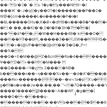
��-")r�:|�`� u 1�y�y���NX~�/
���Ж`�-J�q{{�y��O?�)�����[��P��2�
W@�]cm�����Ŀ�e����{�P�i�t
�&L�����OHu�;K�Ք<�d9�x��i�B�*��
�.�ۤ��_��K/�'�,(I�!�Я�3H�7�Ǐ�|
��^�à?��;.�W��H���4Β� kr��O�
����ȑ��b_�����3��J{W��'S�
�1 �>�{@UP���{@o��:$�Q�_P=!
��%�!
��Q�=E�M��@Z�&cn9�Ra�4��l����
Ψ�� [!� +���M���
��Q����~Ч�حs 2����NB�
b�����n��~ƞ��i��%v��⥎�d�A"���j�
���#e>������(��~�w<1a�p X˙u�
g��s�w��Jw��.��,��`"=�7Q����=��
����1����ȴB����~A��WFᬸ�g��|
���G�~����q-
������V���:��Va���[�$��6�