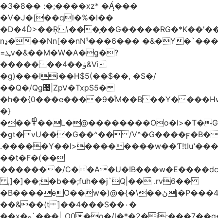
�3�8�� :�;����xz* ����
�V�J�[��ql�%�I��
�D�4Ď>��Ŗ\���ֶ��G�����RG�*K��'��
nڍ���Nn[��nN¹���6��� �&�Y�`�����-
=ܜv�&��M�W�A�g�?
�������4��ۋ&Vi
�g)���Iܹi��H$5(��$��, �S�/
��Q�/Qg՗|ZpV�TxpS5�
�h��{0���e����9�ͯM��B��Y����
�}
���߾��L�@��������Oo�l>�T�GO���p{�*�Smmn������GM���A��?
�gt�vU���G��^�� /V^�G����ϝ�B�
.�����Y��l>��������w��Ƭ!tIuʽ��
��t�F�(��
�������/C��A�U�!B���w�E����dc
,]�]��;�b��;fuh��j`Q|�� .rv6��
�B����eO��w�)@�{�\��ڽj�P���4$%��ܑ
��&��(t ]��4���S��٠�
͏��x�ه`���|_O0�o�/l�*�2�j:���7��g�/