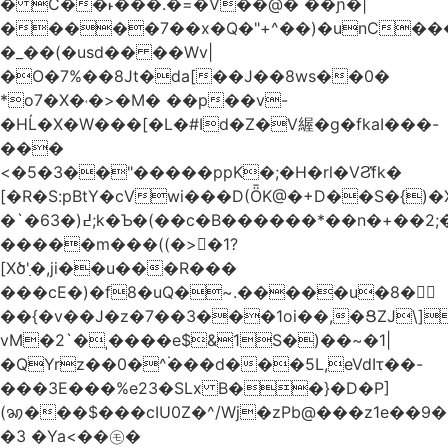
� C��˫���.�=�V��@� ��ɲ�|
�����7��x�Q�"+^��)�unC���
�_��(�usd�� ��Wv|
�O�7%��8Jt�da[��J��8ws��0�
*o7�X�˓�>�M� ��p��v-
�HĹ�X�W���[�L�#Id�Z�V䌂�g�fkaI���-
���
<�5�3��"�����ppK�;�H�rl�VϨ̽fk�
[�R�S:pBtY�cVwi���D(ȪK@�+D��S�{)
�`�6߄(�3;k�Ƅ�(��c�B������*��n�+��2;��^��Q�މ7X�v�b
�����m���((�>򍹐�1?
[Xծ߲'�,ji��u���R���
���cE�)�f8�uQ�~.�����u�8�𠗒
��{�v��J�z�7��3���1oi��,�ՑZJ\]
vM�2`�ˌ����e$&1S�)��~�1|
�QYrz��0�^۬���d���5L,eVdIτ��-
���3E���%e23�SLx B��}�D�P]
(ꩆ���$���cIU0Z�^/Wj�zPb@���z1e��9��{��ܮ�mJ��i�
�3 �Ya<��㋲�