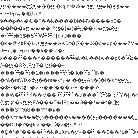
t���� ����:glzNzd/�;�!�)��
9p팆�:喥Uë*
9��p�v�·U�F��k����M�MV����p0�
��P��x����_?�}�(���}J��|
��3$�5W^[q+J���-
�c�@<&R�k<��wѥDt�;7��.X�c�dp���7M�
(In,�pzq��k��:Z�
x������Y������a�ٌ��)w��p6�z�
/-��3 F7�1j��-
����i�2�j���� k�i lN�
�*&�mWDk<��m�k*خ� ��AK�[�I�XY
�$�NQ�>��|���a-���a?
��W� K��M��".�J����-;Y�j[�f
{d�<Eà���T�[8g��G��*��t�_]
��ۚ�3""@@��1^*�#�
��'ᤅn�#��ȝ�����v����]�������
��DU�7�jβnz ���z�֚#rk!
�Ȩ�\�"�����k�JXm.�ƴ>����S��*ܐ�k��nJ�