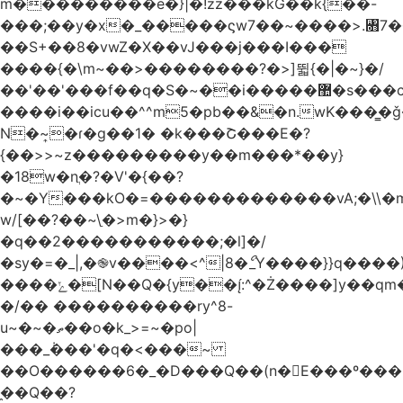
m���������e�}|�!zz���kG��k{��-
���;��y�x�_�����ϛw7��~����>.꧛7�
��S+��8�vwZ�X��vJ���j���ӏ���
����{�\m~��>��������?�>]뛻{�|�~}�/
��'��'���f��q�S�~��i�����޺�s���c�K�>���f}
����i��icu�
�^^m5�pb��&�n.wK���͇�ǧ
N�~͎�ɾ�g��1� �k���Շ���E�?
{��>>~z���������y��m���*��y}
�18w�nֲ�?�V'�{��?
�~�Y���kO�=�������������vA;�\\�m
w/[��?��~\ַ�>m�}>�}
�q��2�����������;�l]�/
�sy�=�_|,�֎v����<^|8�ޯ_Y����}}q����)
����ݺ�[N��Q�{y��:^�Ż����]y��qm�<=m}>�����\�'����/
�/�� ����������ry^8-
u~�~�ތ��o�k_>=~�po|
���_݃���'�q�<���~
��O������6�_�D���Q��(n�E���º���
�̼�Q��?