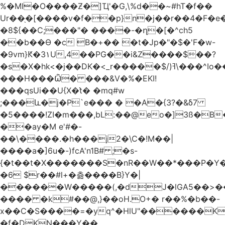
%�Ml�O����Ƶ�]Ҵ'�G,\%d��~#hT�f��
Ur��֖�[����v�f��p}n�j��r��4�F�
�8${��C;���"� ����-�ղ�[�^ch5
��b��Ɵ �c B�+�� �t�Jp�"�$�'F�w-
�9vm}Ԟ�3۱U,4��PG��i&Z����$��?
�s�X�hk<�j��DK�<_r�����$/)ߔ\���^Io��(�9�x��g�s��S�\"FH�BwN�Q�
���H���Ѽ� ���&V�%�EKI!
���qsUi��U{X�t̀� �mq#w
;���և�j�P`e��� � �A�{3?�&δ7
�5����!ZI�m���,bL:��@eo�]3ß�B
��ay�M e'#�-
��\����.�h���j2�\C�!M��|
����a�]6u�-)fcA'n1B# ;�s-
{�t��t�X�������S�nR��W��*���P�Y�
�6 $r��#l+�츪���� B}Y�|
������W�����(,�dJ�lGA5��>��@A�X��
���� �k#��@,}��oH.O+� r��%�b��-
x��C�S����=�yq^�HlU"������K
�f�DKN���Y��