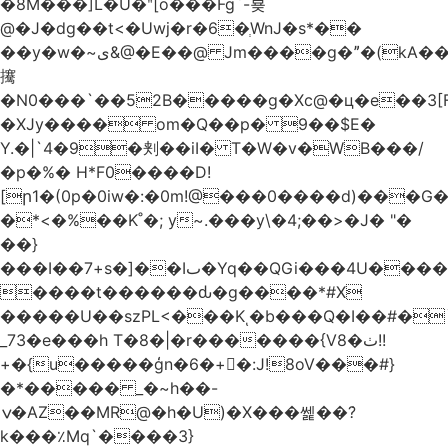
�8M���]L�U�ʺ[o���Fg`-뵺
@�J�dg��t<�Uwj�r�6�ְWnJ�s*��
��y�w�~ى&@�E��@ Jm����g�ˮ�(kA��b�^"���3���4�q��E$�J���`�%�y�JcX����2��R�,q0��3�
㩷
�N0���`��52B�����g�Xc@�ц�e��3[
�XJy���� om�Q��p� 9��$E�
Y.�|`4�9�刾��iI� T�W�v�WB���/
�p�%� H*F0����D!
[ր1�(0p�0iw�:�0m!@���0����d)���G
�*<�%��K˚�; y~.���y\�4;��>�J� "�
��}
���I��7+s�]��Iٮ�Yq��QGi���4U�����
����t������ԃ�g����*#X
�����U��szPL<���Kͺ�b���Q�I��#�
_73�e���h T�8�|�r�������{V8�ٺ!!
+�{u�����ģn�6�+�:J!8oV���#}
�*����� _�~h��-
ݍ�AZ��MR@�h�U)�X���쎑��݁?
k���٪Mq`����3}