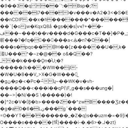
�9��3�q ��`':�Bsp�;?
�����ϊ7���l�v���v�A2�3<�S�E
��nCDIP.��x�h�������^������
��`[�ojw�ΚqxQ8ǻ �gs�j�s|vҹ?+��-
ف��~���t��v����d�G���c�T��]�P�
_
龩���?�fq������a<.ܞ�n?�O��|
���s�pqo��@H��[z������U�,k�
㵝U���^�~z�@�� o&�Q��?
_��k����Ǫn�֡U;�?
�����/k��,�WW��jl-
�W�U�8��V_>X�G�W���𾶲̫
�gڽ�p�<�Pc�~ͨկ~��WK�v�vh-
����Q��<���i��qP(\F_g��s���ung�|
��~ >|�N/��S \�����}�!
�]^2c�V�{8̭�b>����Z��^zwB��ָ��Ʒz�
�g�a0�6�Lڹ���g`���
=0��YT��ݳ������_�Z�q}s��uzm�=�9]i��?
O����ϭ�����{fkͩ}����i-�.�6>�.J�zt}