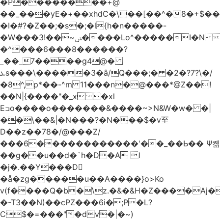
�Р��������+@
��_���yE�+��xhdC�\��[��^�8�+$�
�I�#?�Z��;�s�;�l{h�n�����-
�W���ݭ~��!3����Lo^�����I�N C��k������������P�A�8~�^X�#e5�����G6���^x��� )
�^���6���8������
?
_��_7����g4@�
ܥs���\�����3�ȃ/Q���;� �2�?7?\�/
�8^,p*��-^m 11���n�@���*@Z��!
��N|{����"�_x�xl
Eߏo����o�������&����~>N&W�w� �|
��\��&|�N���?�N���$�v至
D��z��78�/@���Z/
���6������������'��_��Ь�� Ѱ콂
��g��u��d�`h�D�A l
�j�.��Y���D
�å�zg�����u��A����߫}o>Ko
v(f����Q�b�\z.�&�&H�Z����Aj�
�-T3��N)��cPZ���6i�;P�L?
C$�=���"�dvؔ�|�~)