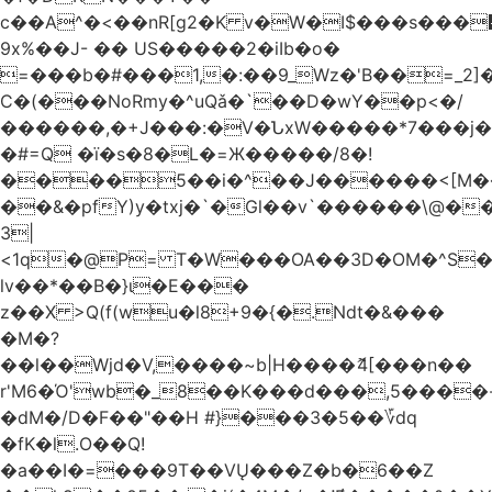
c��A^�<��nR[g2�K v�W�I$���s���
9x%��J- �� US�����2�iIb�o�
=���b�#���1,�:��9_Wz�'B��=_2
C�(���NoRmy�^uQǎ�`��D�wY��p<�/
������,�+J���:�V�ՆxW�����*7���j�
�#=Q �ï�s�8�L�=Ж�����/8�!
����5��i�^��J������<[M�
��&�pfY)y�txj�`�Gl��v`������\@�
3|
<1q�@P= T�W���OA��3D�OM�^S�)#�j��Q�
lv��*��B�}ι�E���
z��X >Q(f(wu�l8+9�{�.Ndt�&���
�M�?
��l��Wjd�V,����~b|H����ޮ4[���n��
r'M6�Ό'wb�_8��K���d���,5����
�dM�/D�F��"��H #}���3�5��؆dq
�fK�l.O��Q!
�a��I�=���9T��VŲ���Z�b�6��Z