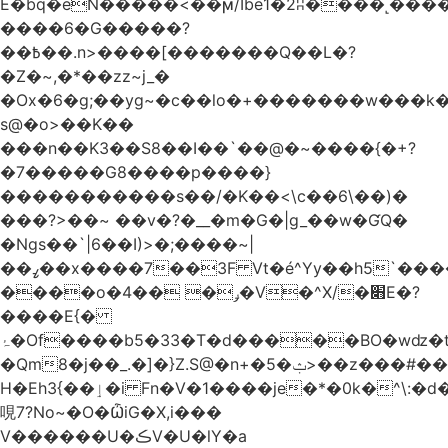
Ѐ�bq�eN�����<��ϻ/Ibe1�2ʭ����˻�����ۍ�
����6�G�����?
��߿��.n>����[�������Q��L�?
�Z�~,�*��zz~j_�
�Ox�6�g;��yg~�c��lo�+�������w��
s@�o>��K��
���n��K3��S8��I��`��@�~����{�+?
�7�����G8����p����}
�����������s ��/�K��<\c��6\��)�
���?>��~ ��v�?�__�m�G�|g_��w�ƓQ�
�Ngs��`|6� �I)>�;����~|
��ߨ��x����7��3F Vt�é^Yy��h5`����ۻ���5�"�}1k�[S��ͪ����l��blw��=��S.u}
����o�ݛ� ��4�V�^X/�׋E�?
����E{�
ۂ�Of����b5�33�T�d�����BO�wǳ�t1
�Qm8�j��_.�]�}Z.S@�n+�5�ݑ>��z���#��,s
H�Eh3{��ٳ�i Fn�V�1����je�*�0k�^\:�d�0�AOoNܰ� vLa��b�@�6��CM��H̷�~��)����h��o
哯7?No~�O�ѼiG�X,i���
V������U�ڪV�U�lY�a