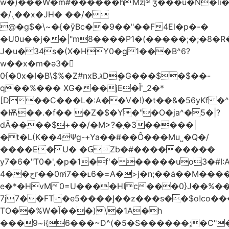
w�)���W�m#������hMzʒ���u�N�li�
�/܉��x�JH� ��/�
@�g$�\~�{�ȳBc��9��"��F4El�p�-�
�U0u��j��|"m8����P1�(�����;�;�8�
J�u�34s�(X�HY0�g1���B^6?
w��x�m�ә3�
0{�0x�I�B\$%�Z#nxB.גDܷ�G���$�$��-
q��%��� XG���jE�Ǐ'_2�*
[D��C���L�:A��V�!)�t��&�56yKf �^
�Ѭ��.�f�� �Z�$�Y�"�O�ja^�5�|?
dĀ����$+��/�M>?�֭�3�����|
�t�L(K��4Ψg-+Ya��#��Ȏ���Mu˽�Q�/
����E�U� �ԌZb�#���������
y7�6�"T0�',�p�1�f'� �����uo3�#
ڄ��4r��0m̸7��ʟ6�ּ=A�>j�n;��ȧ��M����at���7q-
e�*�HvM0=U����HIc���0}J��%�
7j7��FT�e5����Į��z���s��$o!co���A
TO��%W�Ĭ���)\�1A�h
���9~i{6���~D^(�5�S������;�C"