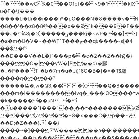
���wCK�0��O1pt��<9�1�klX
u��\{���
�����i��i���n*�pG���N�8����v�N
�8��'��z8�8@���x��9`k���9�F�
��J�ֵA8j�G]�����ړ���kj�~wP���]83}
�ƶ�m��V�~��WF`T���ݮ��qȶ����-s[�ꏶ
��$�f?
��D���V��L�j`���p��c�2��2��hζ�}
����C�|̵��ƴW�[P��d\�贜
�_�F���Tˍ�b�7m�u�Jű̩16G�B�]�=�T&횖
����q� ���?
�����Ѩ�,w�Q3,�� �{O��Q�8�����O
���m�i���������lvq�_���:OO���^w
�k�������uN. �
�u�����1t���`��˳��۳�������v
����,a���~8�<���C�p��~y
��D;�Z���}. ��}
����~�]���7'W������a��:�����
�v�<~߃��j>���&����p�<��&���<����