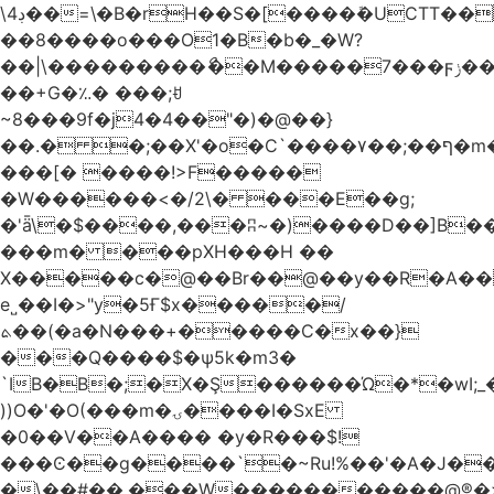
\4ڊ��=\�B�rH��S�[����ܽ�UCTT��+$PV�s��I�?
��8����o���O1�B�b�_�W?
��|\���������ޯ��M�����7���ϝݫ���OW|
��+G�؉� ���;ꀀ
~8���9f�j4�4��"�)�@��}
��.� �;��X'�o�C`����۷��;��ף�m����;����3��"�����6�Pg����#ͨ�?
���[� ����!>F�����
�W������<�/2\� ���E��g;
�'ǟ\�$����,���ʭ~�)����D��]B��_vܝ���>�6���{(���ZH�W�4x��S���8���Ek
���m� ���pXH���H ��
X�����c�@��Br��@��y��R�A��
e˽��I�>"y�5Ғ$x�����/
ܬ��(�a�N���+�����C�x��}
���Q����$�ψ5k�m3�
`IB�B�;�X�Ş������Ώ�*�wI;
))O�'�O(���m�ۍ����I�SxE
�0��V��A���� �y�R���$!
���Ͼ��g����`�~Ru!%��'�A�J��
�\��#��.���W�����������@®�>�b��