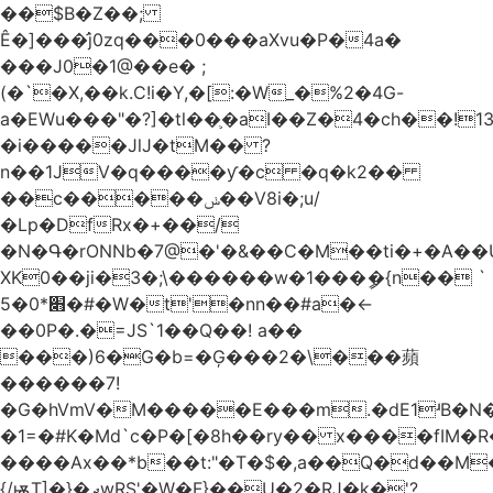
��$B�Z��;
Ê�]���̛j0zq���0���aXvu�P�4a�
���J0�1@��e� ;
(�`�X,��k.C!i�Y,�[:�W_�%2�4G-
a�EWu���"�?]�tl��֛�aI��Z�4�ch��!
�i�����JlJ�tM�� ?
n��1JV�q����ƴ�c �q�k2��
��c�����ݭ��V8i�;u/
�Lp�DfRx�+��/
�N�Գ�rONNb�7@�'�&��C�M��ti�+�A��
XK0��ji�3�;\������w�1���ީ�{n�� `
5�׋*0�#�W�t'�nn��#a�<-
��0P�.�=JS`1��Q��! a��
���)6�G�b=�Ģ���2�\���蘋
������7!
�G�hVmV�M�����E���m.�dE1ʴB�N�
�1=�#K�Md`c�P�[�8h��ry�� x����fIM�R
����Ax��*b��t:"�T�$�,a��Q�d��M�
{/ѭT]�}�ދwRS'�W�F}��U�2�RJ�k�'?