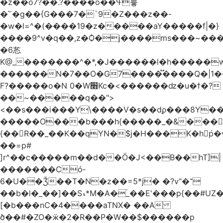
�z��o7?��.?����o��ߟ륳
�՟�g��{G���7�`9�Z���z��-
�w�l=^�(����19�z�����aY�����f|�}
����9^v�q��,z�Ѻ�j����ms���~������h�
�6㣽
K@_�������^�*,�J������l�h�����w
������N�7��O�G7����֟����Q�|1�
F?�����o�N 0�W׫Kc�<������ǳ�u�ϯ�?
��~�����q��">
<��s���i���Y\����V�s��dϼ���8Y�
�����O���b���h{�����_�&���
{��R��_��K��qYN�$j�H���K�hp҆�
��=p#
]r^��c�����m��d��Ö�J<��B��hT]|
�������Có­
6�U��Ǯ��T�N�z��=5*į� �?v"�־
��b�l�_��]��Sޑ*M�A�۬_��E'���p{��#UZ�D\1��%\9�<0Kl�>:
[�b���nC�4����aTNX� ��A
ծ��#�ZO�ӝ�2�R��P�W��$������p