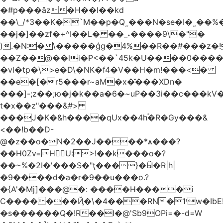
�#p���âz�H��l��kd
��\_/*3��K�`M��p�Q˷���N�se�I�˷��%��ۍ�_���W�00Į�J�r��H��(L��L6����iuɔ^e�MrX���5O���g�����݄9OӘ�����j��T����@�ҕ8���j
��j�]��zf�+^I��L� ��_˖����9\�"�
).�N:�\�����ǵg�4%��R��#���z�!
��Z��@��li�P<��`45k�U����0����
�vl�tp�\>e�D\�NK�f4�V��H�m!���<�
��e�[�r5���r~aM�x�̆���XDn�
���]-;z��;ю�j�k��a�6�~uP��3i��c���k
t�xܳ��z"���&#>
���J�K�&h����qUx��4h֕�R�Gy���&
<��!b��D-
@�z��o�N�2��J����*ѧ���?
��H0Zv=HU:>!��k���o�?
��~%�2I�'���S�"ţ���}�Ӹ�R|h|
�9����d�a�r�9��u���o.?
�{A'�Mj]���@�: ����H����i
C�������Ҋ�\�4���RN�י1w�IbE!
�s������Q�!R��I�@'Sb9OPi=�-d=W