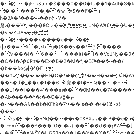
���jFհk&om�Ś���0��0�Խ��1�4ơI�3�
�I� ����j�'�wv$��F�n
ȟ�ϋA�"�����n{V�
氂.���V���&C'>��"qlLN�A%8��U
�v'�KL!A��
������<����e����|
(|o��࠺&�\>bg�)&��y��*ĝr����
�M���I�-6��i���i({�l��VoJNy��0
�C�1�/ۣ�0R;r��Ex�B�2�M�*j�B@��/��/
�b��&ά@|�'�F-
��hܚ���'��F1�C�*��ҫt*��H���Ȼi�w�_Z���aB����H
��$�մ�_��c�1��62㿡��l� Q��I�E|
��f��[���4'���m��'�0M��u�74����
�Ab۬�è���^�:��O�V݈ǭ�ݚ-
����A&��Ĭ:�KFh9�7�� s�� �t�(Bz}
���r|
ؼ5���RNʠ����r�0&8X؈ۍ��:B��e�h�h��1�F��FtÓc�LLW��5p�ZyyC�QX���v�@��0j�3��x���2���
� Fqm���^���`0� �~})����ժ��ɼ۴W�[!
ث�X�aNڱY�UG69q�9�J��Y��X�Sy:y��8�H~2,w�J4��z�T7F���߲"�&�-