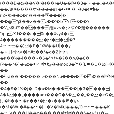
(���D�@��V�'�t��)�Ū��ǀ�B�`<��_�A���Zӏ�=�
��/8����X"����#T� �l'�J�f)�
r'Zb��x�n���� ���|�|
��@*j$��>��z��'�bYI-&��?
�Vݜ${tǐ%�����;퉡#v<�k̪>@Y�趨������
")pg:XJ���a�0n��Xvyع�4
���4��������� |�?
A��)�E�^XW��U|��ұ
�JiV�#z��/�q�Z 
�ƙ��̐ʞ�4���~�6�'�?��ʍQ�8�
{P��*�]�ܤz�4@��moo3�Ύ�[L�O�&x�Ǵ1���L�/@f�o!
��
�a��r�����:>���Nu���i��BX��
��
�4�$�2%�j�f,D�u�M�:����[�3����
A�K��_����ud)���O�&���_���>C�
泔�b���g��/��k���Ì5�}/>
(�M�Wu�#��� �V�'MX]���/Ѳ ���K
� `e�l��U��c���i��A ���ϟ�?>(�\~