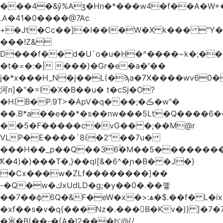
.A�41�0����@7Ac
+�Jt�Cc��]�I��I�W�X k��� "Y
���!Z&
D���f�� d�U`o�u�H̹�^����~k�;��
�t�=�:�| ���)�Gr�e�a�ʻ��
j�*x���H_N�j��L(�ϡa�7X����wv׈�60pM�
河n]�"�=I�X�B��u� t�cSj�O?
�H( B�P.9T>�ApV�q���;�ڪ�w"�
��.B*a�ֺ�e��*�s��nw���5Lt�Q����6
��5�F۠�����c�vG�� �;��M@r
VLP�E����`8(�2"��7u�
���H��_p��Q��36ۚ�M��5���������U
Ҟ�4)�)���T�,}��ql[&�6^�ɲ�B� �J�}
�Cx���w�ZLf��������]��
-�Q�w�كxUdLD�g;�y��0�.��꼫
��7��ф 6Q�&F�eW�x�>:ѧ�$.��f� L�ix
�xf��s�v�q{���Nz�.���B�Kv�)} ]�7�7{��]�j�yИW��ۦ6ٰٖ�M}
�Ӝ�B(��-�{A�I2���b'@{/