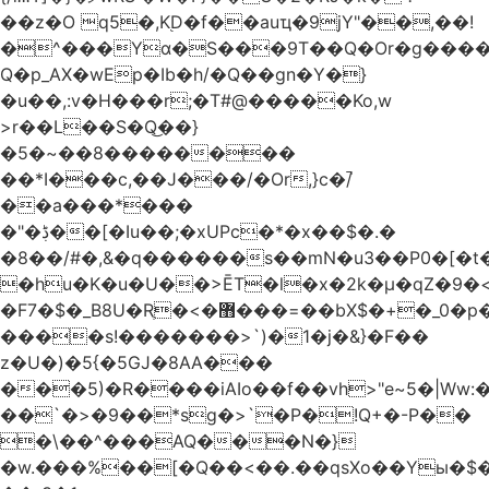
��z�O q5�,K֭D�f��auҵ�9jY"��,��!
�^���Yɑ�S���9T��Q�Or�g����
Q�p_AX�wEp�Ib�h/�Q��gn�Y�}
�u��,:v�H���r;�T#@�����Ko,w
>r��L��S�Q͜��}
�5�~��8��������
��*I���c,��J���/�Or,}c�/̚
��a���*���
�"�ڋ��[�Iu��;�xUPc�*�x��$�.�
�8��/#�,&�q������s��mN�u3��P0�[�t�
�hu�K�u�U��>ĒT�l�x�2k�μ�qZ�9�<
�F7�$�_B8U�Rֶ�<�޻���=��bX$�+�_0�p�=l
����s!�������>`)�1�j�&}�F��
z�U�)�5{�5GJ�8AA���
���5)�R����iAIo��f��vh>"e~5�|Ww:
��`�>�9��*sg�>`�P�!Q+�-P��
�\��^���AQ���N�}
�w.���%��[�Q��<��.��qsXo��Yы�$�j