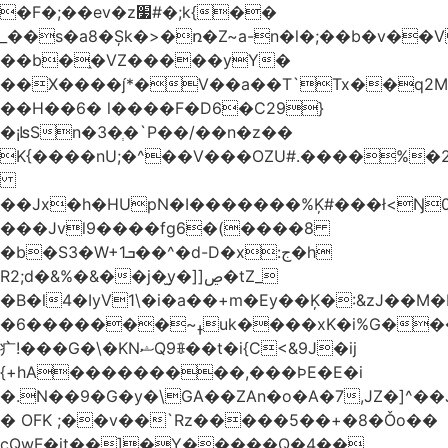
�F�;��ev�z׷#�;k{��
_��s�a8�Șk�>�ռ�Z~a-n�l�;��b�v�
��b�֑�VZ�����yΥ�
��X����*�V��a��T`Tx��q2M[
��H��6� l����F�D6�C29}
�¡ʪSn�3�ְ�`P��/��n�z��
K{����nU;�^��V���OZU#.����%�2
��Jx�h�HUpN�I�������%Ķ#���ł<Ŋ0
���Jvl9����fg
6�(����8
�b�S3�W+1ܒ��^�d-D�x:ج�h
R2;d�&%�&��j�̫y�]]ڝ�tZ_
�B�l4�IyV1\�i�a��+m�Ey��Ķ�:&zJ��M
�ߪ~�������6uk����xK�i%G����^��Ai�^rN���Ň�0���p���L>�
⽧!���G�\�KNޝQ9ꎖ��t�i{C<&9J�ij
{+hA���������,���ϷE�E�i
�.N��9�G�y�\GA��ZAn�o�A�7,JZ�]^�
� OFK ;��v��`Rz�����5��+�8�Ǒo��
cQwF�it��]�Y�����Q�4��