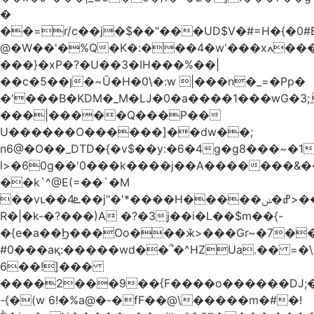
�
��=r/c��j�$��"���UD$V�#=H�{�0#B
@�W��'�%Q�K�:���4�w'���xߍ����r����PV��$�5�������mIz��}d���+h"SWq�w�d�w�Zas(H����qR��g�g��XNS&��9�5�Oȩ�O�
���}�xP�?�U��3�IH���%��|
��c�5��ן�~Ŭ�H�0\�:w |���n�_=�Pp�
�'���B�KDM�_M�Ǉ�0�a����1���wG�3;܂��%M�B�FV������`$)%�x|
���|�����Q���P��
U������O������]��dw��;
n6@�O��_DTD�{�v$��y:�6�4g�g8���~�
l>�60g��'0���k����j��A�������&��;wX���
��k`^@E(=��`�M
��vւ��4ܧ��j"�'*����H�����ߝ�ݭ>���_��I-
R�|�k-�?���)A �?�3j��i�L��$m��{-
�{e�a��Ϧ���Oo���ӂ>���Gr~�7����س~m��F;CZ .!O�ԇ4
#0���aқ:�����wd��՞�^HZUa.�� =�\
6��!]���
����2���9��{F����o������DJ;
-{�(w 6!�%a@�-�fF��@\�����m�#�!