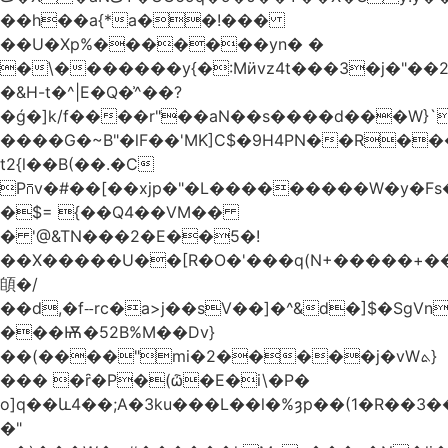
��h��a{*a��!���
��U�Xp%�������yn� �
�\�������y{�:Mӥvz4t���3�j�"��
�&H-t�^|E�Q�͗^��?
�ǵ�]k/f����r"��aN��s����d���W}`
����G�~B"�lF��'MK]C$�9H4PN��R�
t2{l��B(��.�C
P⩃v�#��[��xjp�"�L���������W�y�F
�$= {��Q4��VM��
� '@&TN���2�E��5�!
��X�����U��[R�O�'���q(N+�����+���
䫁�/
��d,�fⵧrc�a>j��sV��]�^&d�]$�SgVn�J��
���Ѭ�52B%M��Dv}
��(����"mi�2�����j�vWܬ}
��� �ȓ�P�(ѽ�E�i\�P�
o]q��և4��;A�3ku���L��l�%ȝp��(1�R��
�"