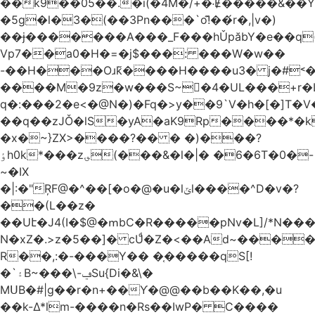
��k9��05��.�i(�4M�/+�˸Ɇ�����&��Y�הl���c�1:�[��5�y؏l��c��8`�/
�5g�l�3�(��3Pn���`o!͊��́r�,|v�)
��ɉ�������A���_F���hǓpăbY�e��q(
Vp7��a0�H�=�j$���: ���W�w��
-��H���Oɹk̃����H����u3� j�#˂��
����M�9z�w���S~�4�UL���+r�
q�:���2�
e<�@N�)�Fq�>y��9`V�һ�[�]T�
��q��zJǑ�lS�yA�aK9Rp����*�
�x�~}ZX>����?�� � �)���?
ٶh0k*���z؈(���&�l�|� �6�6T�0�-
~�IX
�|:�"ŖF@�^��[�o�@�u�lݶl����^D�v�?
��(L��z�
��Uէ�J4(I�$@�ՠbC�R�����pNv�L]/*N��
N�xZ�.>z�5��]� cUͩ�Z�<��Ad~�������T�
R��,:�-���Y�� �֤�����qS[!
�`۽B~���\-ݠSu{Di�&\�
MՍB�#|g��r�n+��Ƴ�@@��b��K��,�u
��k-Δ*lm-����n�Rs��IwP� C����