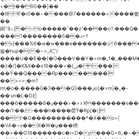
<�}��6G��]��
�9F�ɾ0��~����@7������>����뻝
��
絧''8ۿ[ܽ�~ο�����¯��z'����o?.���Q�~��t��/
���?��������5��د=?
�v[���%6�w�w���e�ڌ�������6���[�����
폃�hup�/�~=_A߱_'/
����U��E��{�O���V��Y�=m�_f�_���M
�z�/]�K&X��sݜ}�>���16��ٚ��|
��Ŷ��Q����Rp��� �����|
��>>=;�m?
m\�o�.����ů�3���Q|i���ܯo]�>m|�_�-
��ݍn�L�ǅ|
���6�����8�ڍ���>�>>X�������s��r��U�ş�-
��iY��/-���h����罃ͳ�Rp{�\|
��ז'�G�����������*�X��o>|
�VA�~v��X�W�џ���绣
��>��G18������c�i>D�y���G=8_�~ܿ�>