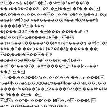
i�<.x格 �}�6D�ͥ]k�Mc�f�n5��V�-
��ɑ��0�v&��3 �Zs� I��, �T�;�;�a}
�W�1���a��6�Ͱ��`)�P�`Z�N�j@��dT�ېN*��ruh���5����P�H�%��'(9vS#�����G�I�l�
�ђ�}4hI[\g�̠iA�K�����������}
����$�37�Ԃ�e/
�]���;Xh$Z��˫����ո��i��bPp"?
�bf��N+ts�K���%)�_=�
�'(s+:$��G�����*��rx����g`� E�
�h�,�G� ��e{)��U]�2�$�&{p�����,��;
d�;�e�i��� �- F
�x���p����`���r}g-�7}1,��-
�C�^��:�7�,˱�h����_1��]dx=��/
��@`�
¯>��
:��D��O.Ar�u�7�\�k�f��J;n+���L
15�N�Y�5sX�DQӨ�L:X��K�*��MiU��J�{
����z"A�Q��[��ܲV����Xʌ����hh�NA
�-R���.��+�
@ ͎޵`��"���>�*��,8�y�7���C|
�*¤F�����h�ːN�/rɎ��a-