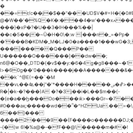
�
��=r/c��j�$��"���UD$V�#=H�{�0#B
@�W��'�%Q�K�:���4�w'���xߍ����r����PV��$�5�������mIz��}d���+h"SWq�w�d�w�Zas(H����qR��g�g��XNS&��9�5�Oȩ�O�
���}�xP�?�U��3�IH���%��|
��c�5��ן�~Ŭ�H�0\�:w |���n�_=�Pp�
�'���B�KDM�_M�Ǉ�0�a����1���wG�3;܂��%M�B�FV������`$)%�x|
���|�����Q���P��
U������O������]��dw��;
n6@�O��_DTD�{�v$��y:�6�4g�g8���~�
l>�60g��'0���k����j��A�������&��;wX���
��k`^@E(=��`�M
��vւ��4ܧ��j"�'*����H�����ߝ�ݭ>���_��I-
R�|�k-�?���)A �?�3j��i�L��$m��{-
�{e�a��Ϧ���Oo���ӂ>���Gr~�7����س~m��F;CZ .!O�ԇ4
#0���aқ:�����wd��՞�^HZUa.�� =�\
6��!]���
����2���9��{F����o������DJ;
-{�(w 6!�%a@�-�fF��@\�����m�#�!