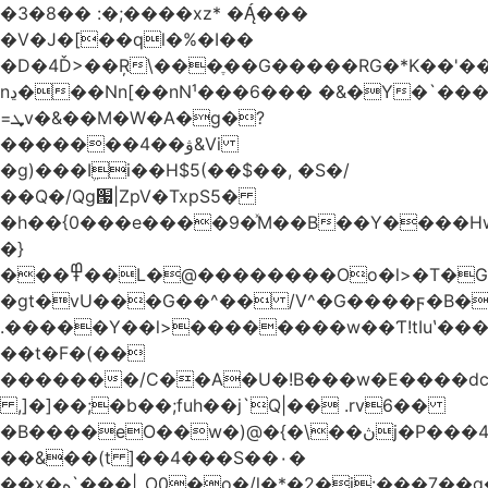
�3�8�� :�;����xz* ����
�V�J�[��ql�%�I��
�D�4Ď>��Ŗ\���ֶ��G�����RG�*K��'��
nڍ���Nn[��nN¹���6��� �&�Y�`�����-
=ܜv�&��M�W�A�g�?
�������4��ۋ&Vi
�g)���Iܹi��H$5(��$��, �S�/
��Q�/Qg՗|ZpV�TxpS5�
�h��{0���e����9�ͯM��B��Y����
�}
���߾��L�@��������Oo�l>�T�GO���p{�*�Smmn������GM���A��?
�gt�vU���G��^�� /V^�G����ϝ�B�
.�����Y��l>��������w��Ƭ!tIuʽ��
��t�F�(��
�������/C��A�U�!B���w�E����dc
,]�]��;�b��;fuh��j`Q|�� .rv6��
�B����eO��w�)@�{�\��ڽj�P���4$%��ܑ
��&��(t ]��4���S��٠�
͏��x�ه`���|_O0�o�/l�*�2�j:���7��g�/