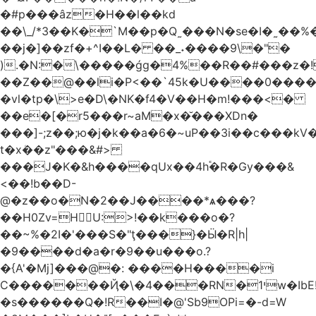
�#p���âz�H��l��kd
��\_/*3��K�`M��p�Q˷���N�se�I�˷��%��ۍ�_���W�00Į�J�r��H��(L��L6����iuɔ^e�MrX���5O���g�����݄9OӘ�����j��T����@�ҕ8���j
��j�]��zf�+^I��L� ��_˖����9\�"�
).�N:�\�����ǵg�4%��R��#���z�!
��Z��@��li�P<��`45k�U����0����
�vl�tp�\>e�D\�NK�f4�V��H�m!���<�
��e�[�r5���r~aM�x�̆���XDn�
���]-;z��;ю�j�k��a�6�~uP��3i��c���k
t�xܳ��z"���&#>
���J�K�&h����qUx��4h֕�R�Gy���&
<��!b��D-
@�z��o�N�2��J����*ѧ���?
��H0Zv=HU:>!��k���o�?
��~%�2I�'���S�"ţ���}�Ӹ�R|h|
�9����d�a�r�9��u���o.?
�{A'�Mj]���@�: ����H����i
C�������Ҋ�\�4���RN�י1w�IbE!
�s������Q�!R��I�@'Sb9OPi=�-d=W