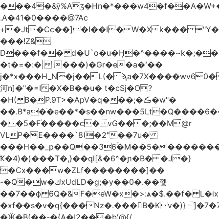
.A�41�0����@7Ac
+�Jt�Cc��]�I��I�W�X k��� "Y
���!Z&
D���f�� d�U`o�u�H̹�^����~k�;��
�t�=�:�| ���)�Gr�e�a�ʻ��
j�*x���H_N�j��L(�ϡa�7X����wv׈�60pM�
河n]�"�=I�X�B��u� t�cSj�O?
�H( B�P.9T>�ApV�q���;�ڪ�w"�
��.B*a�ֺ�e��*�s��nw���5Lt�Q����6
��5�F۠�����c�vG�� �;��M@r
VLP�E����`8(�2"��7u�
���H��_p��Q��36ۚ�M��5���������U
Ҟ�4)�)���T�,}��ql[&�6^�ɲ�B� �J�}
�Cx���w�ZLf��������]��
-�Q�w�كxUdLD�g;�y��0�.��꼫
��7��ф 6Q�&F�eW�x�>:ѧ�$.��f� L�ix
�xf��s�v�q{���Nz�.���B�Kv�)} ]�7�7{��]�j�yИW��ۦ6ٰٖ�M}
�Ӝ�B(��-�{A�I2���b'@{/