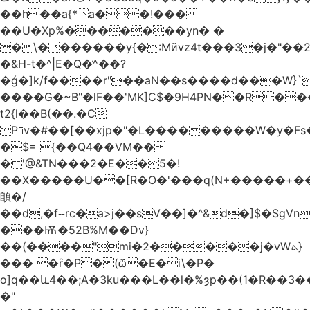
��h��a{*a��!���
��U�Xp%�������yn� �
�\�������y{�:Mӥvz4t���3�j�"��
�&H-t�^|E�Q�͗^��?
�ǵ�]k/f����r"��aN��s����d���W}`
����G�~B"�lF��'MK]C$�9H4PN��R�
t2{l��B(��.�C
P⩃v�#��[��xjp�"�L���������W�y�F
�$= {��Q4��VM��
� '@&TN���2�E��5�!
��X�����U��[R�O�'���q(N+�����+���
䫁�/
��d,�fⵧrc�a>j��sV��]�^&d�]$�SgVn�J��
���Ѭ�52B%M��Dv}
��(����"mi�2�����j�vWܬ}
��� �ȓ�P�(ѽ�E�i\�P�
o]q��և4��;A�3ku���L��l�%ȝp��(1�R��
�"