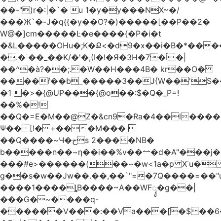
��-")r�:|�`� u 1�y�y���NX~�/
���Ж`�-J�q{{�y��O?�)�����[��P��2�
W@�]cm�����Ŀ�e����{�P�i�t
�&L�����OHu�;K�Ք<�d9�x��i�B�*��
�.�ۤ��_��K/�'�,(I�!�Я�3H�7�Ǐ�|
��^�à?��;.�W��H���4Β� kr��O�
����ȑ��b_�����3��J{W��'S�
�1 �>�{@UP���{@o��:$�Q�_P=!
��%�!
��Q�=E�M��@Z�&cn9�Ra�4��l����
Ψ�� [!� +���M���
��Q����~Ч�حs 2����NB�
b�����n��~ƞ��i��%v��⥎�d�A"���j�
���#e>������(��~�w<1a�p X˙u�
g��s�w��Jw��.��,��`"=�7Q����=��
����1����ȴB����~A��WFᬸ�g��|
���G�~����q-
������V���:��Va���[�$��6�