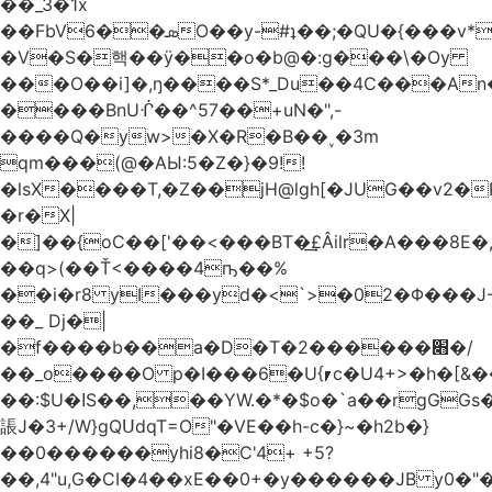
��_3�1x
��FbVܣ��6O��y-#ʇ��;�QU�{���v*�<�e�
�V�S�핵��ӱ��o�b@�:g���\�Oy
���O��i]�,ŋ����S*_Du��4C���An
����BnUᒖ��^57��+uN�",-
����Q�yw>�X�R�B��˯�3m
qm���(@�AЫ:5�Z�}�9!!
�lsX����T,�Z��jH@lgh[�JUG��v2�
�r�X|
�]��{oC��['��<���BT�͢£Âilr�A���8E�,
��q>(��Ť<����4ҧ��%
��i�r8 yI���yd�<`>�02�Φ���J
��_ Dj�|
�f����b��a�D�T�2������׋�/
��_o����O p�I���6�U{⎖c�U4+>�h�[&���
��:$U�ߊS��,��YW.�*�$o�`a��rgGGs�~
䛫J�3+/W}gQՍdqT=O"�VE��h-c�}~�h2b�}
��0������yhi8�C'4+ +5?
��,4"u,G�CI�4��xE��0+�y������JB y0�"