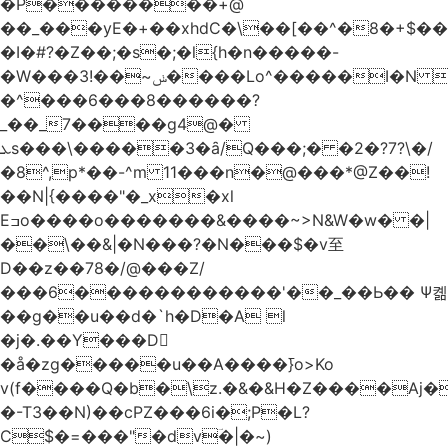
�Р��������+@
��_���yE�+��xhdC�\��[��^�8�+$�
�I�#?�Z��;�s�;�l{h�n�����-
�W���ݭ~��!3����Lo^�����I�N C��k������������P�A�8~�^X�#e5�����G6���^x��� )
�^���6���8������
?
_��_7����g4@�
ܥs���\�����3�ȃ/Q���;� �2�?7?\�/
�8^,p*��-^m 11���n�@���*@Z��!
��N|{����"�_x�xl
Eߏo����o�������&����~>N&W�w� �|
��\��&|�N���?�N���$�v至
D��z��78�/@���Z/
���6������������'��_��Ь�� Ѱ콂
��g��u��d�`h�D�A l
�j�.��Y���D
�å�zg�����u��A����߫}o>Ko
v(f����Q�b�\z.�&�&H�Z����Aj�
�-T3��N)��cPZ���6i�;P�L?
C$�=���"�dvؔ�|�~)