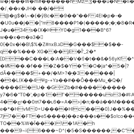
w�)���W�m#������hMzʒ���u�N�li�
�/܉��x�JH� ��/�
@�g$�\~�{�ȳBc��9��"��F4El�p�-�
�U0u��j��|"m8����P1�(�����;�;�8�
J�u�34s�(X�HY0�g1���B^6?
w��x�m�ә3�
0{�0x�I�B\$%�Z#nxB.גDܷ�G���$�$��-
q��%��� XG���jE�Ǐ'_2�*
[D��C���L�:A��V�!)�t��&�56yKf �^
�Ѭ��.�f�� �Z�$�Y�"�O�ja^�5�|?
dĀ����$+��/�M>?�֭�3�����|
�t�L(K��4Ψg-+Ya��#��Ȏ���Mu˽�Q�/
����E�U� �ԌZb�#���������
y7�6�"T0�',�p�1�f'� �����uo3�#
ڄ��4r��0m̸7��ʟ6�ּ=A�>j�n;��ȧ��M����at���7q-
e�*�HvM0=U����HIc���0}J��%�
7j7��FT�e5����Į��z���s��$o!co���A
TO��%W�Ĭ���)\�1A�h
���9~i{6���~D^(�5�S������;�C"