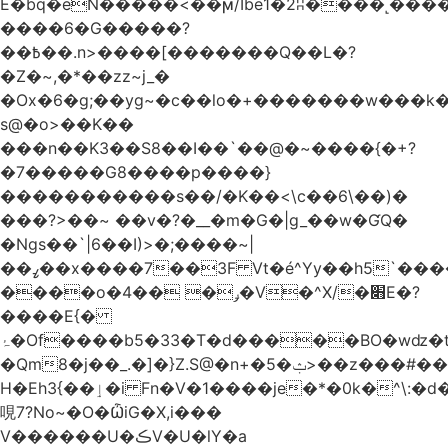
Ѐ�bq�eN�����<��ϻ/Ibe1�2ʭ����˻�����ۍ�
����6�G�����?
��߿��.n>����[�������Q��L�?
�Z�~,�*��zz~j_�
�Ox�6�g;��yg~�c��lo�+�������w��
s@�o>��K��
���n��K3��S8��I��`��@�~����{�+?
�7�����G8����p����}
�����������s ��/�K��<\c��6\��)�
���?>��~ ��v�?�__�m�G�|g_��w�ƓQ�
�Ngs��`|6� �I)>�;����~|
��ߨ��x����7��3F Vt�é^Yy��h5`����ۻ���5�"�}1k�[S��ͪ����l��blw��=��S.u}
����o�ݛ� ��4�V�^X/�׋E�?
����E{�
ۂ�Of����b5�33�T�d�����BO�wǳ�t1
�Qm8�j��_.�]�}Z.S@�n+�5�ݑ>��z���#��,s
H�Eh3{��ٳ�i Fn�V�1����je�*�0k�^\:�d�0�AOoNܰ� vLa��b�@�6��CM��H̷�~��)����h��o
哯7?No~�O�ѼiG�X,i���
V������U�ڪV�U�lY�a