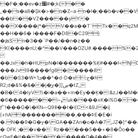
�F�;��ev�z׷#�;k{��
_��s�a8�Șk�>�ռ�Z~a-n�l�;��b�v�
��b�֑�VZ�����yΥ�
��X����*�V��a��T`Tx��q2M[
��H��6� l����F�D6�C29}
�¡ʪSn�3�ְ�`P��/��n�z��
K{����nU;�^��V���OZU#.����%�2
��Jx�h�HUpN�I�������%Ķ#���ł<Ŋ0
���Jvl9����fg
6�(����8
�b�S3�W+1ܒ��^�d-D�x:ج�h
R2;d�&%�&��j�̫y�]]ڝ�tZ_
�B�l4�IyV1\�i�a��+m�Ey��Ķ�:&zJ��M
�ߪ~�������6uk����xK�i%G����^��Ai�^rN���Ň�0���p���L>�
⽧!���G�\�KNޝQ9ꎖ��t�i{C<&9J�ij
{+hA���������,���ϷE�E�i
�.N��9�G�y�\GA��ZAn�o�A�7,JZ�]^�
� OFK ;��v��`Rz�����5��+�8�Ǒo��
cQwF�it��]�Y�����Q�4��