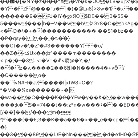
��޼�[�NΎ�z�i��^X\�vr�k�OO�L8�6j'X'�$�O���� �l�,���`�n�`��[���T��a{�-
�Y�Z@���"u�]�)�@Lʜ8]>8w�1�x
������9�PJ�IY�ջxЯO$DB��0�5S�
5���w���|h�~V��w�b\zGx8�C�okAg�
<�D�\�+������������ ��$1�bz��
�P�qsy�_��_�t.�̓�}
��Ct�v�\�Z'�#3������Y�o/
��Z�<ݎUx��;b^����m��������
<;p�;�-�3. <:�V=�ߝ<赓@�Y;�/
��z�v.����2��6蛽�N����4�+vӪ/
�Q�����o�
��vN#Н�J7����l|xtW8=C�?
*�M��%xs������~�|
�wǝ���C����K�9�YFw�y��&���w��
���;k�S�=74��t��:z*n�w���⌇��I�ED
[/��]��/��� m�
^���(��E;3��K��a��6�>��_e��cp� ,
�}
��3���89��L)E�Nn�����d�e1H0�ӝR