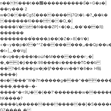
n�����t��׮����������ޯu�>G�a�|
��ry��� 2
w�O���Cg5[�������j7Qt�\-�?_̢��k�
������Kl�����O_�|
����V�ȯ�N���ZP[<�}�ؼ_��'���珀
������
��������֯����ݏ��{�Z�>8[�V�}
<�~y��p�X�^^Z��������ۻ��Qp��u���\�m���k�?
�l>|__��Vg|
n�vq��y���I�oώf�M�������rۯ�|
�_�[�ŷ���:98����xֹ�����ͳՇ��b
��?�6.���gw�j�驴���wv��Y�8�ɚ H䩹
����}
�e����''W�ח7�����g���^�������և����>�����%H�����_�?
���,����~�-
����^�<9Џ��{��?'�������w�������9z�
̛hK����?
����կ��������������]�S�����o�
GZ����_�