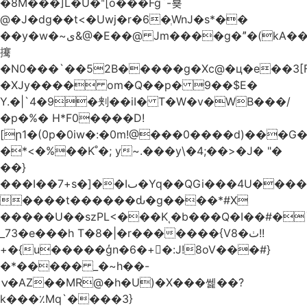
�8M���]L�U�ʺ[o���Fg`-뵺
@�J�dg��t<�Uwj�r�6�ְWnJ�s*��
��y�w�~ى&@�E��@ Jm����g�ˮ�(kA��b�^"���3���4�q��E$�J���`�%�y�JcX����2��R�,q0��3�
㩷
�N0���`��52B�����g�Xc@�ц�e��3[
�XJy���� om�Q��p� 9��$E�
Y.�|`4�9�刾��iI� T�W�v�WB���/
�p�%� H*F0����D!
[ր1�(0p�0iw�:�0m!@���0����d)���G
�*<�%��K˚�; y~.���y\�4;��>�J� "�
��}
���I��7+s�]��Iٮ�Yq��QGi���4U�����
����t������ԃ�g����*#X
�����U��szPL<���Kͺ�b���Q�I��#�
_73�e���h T�8�|�r�������{V8�ٺ!!
+�{u�����ģn�6�+�:J!8oV���#}
�*����� _�~h��-
ݍ�AZ��MR@�h�U)�X���쎑��݁?
k���٪Mq`����3}