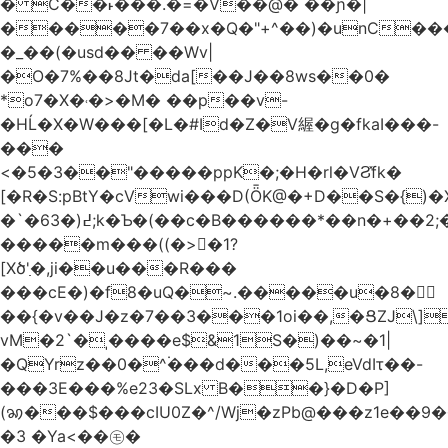
� C��˫���.�=�V��@� ��ɲ�|
�����7��x�Q�"+^��)�unC���
�_��(�usd�� ��Wv|
�O�7%��8Jt�da[��J��8ws��0�
*o7�X�˓�>�M� ��p��v-
�HĹ�X�W���[�L�#Id�Z�V䌂�g�fkaI���-
���
<�5�3��"�����ppK�;�H�rl�VϨ̽fk�
[�R�S:pBtY�cVwi���D(ȪK@�+D��S�{)
�`�6߄(�3;k�Ƅ�(��c�B������*��n�+��2;��^��Q�މ7X�v�b
�����m���((�>򍹐�1?
[Xծ߲'�,ji��u���R���
���cE�)�f8�uQ�~.�����u�8�𠗒
��{�v��J�z�7��3���1oi��,�ՑZJ\]
vM�2`�ˌ����e$&1S�)��~�1|
�QYrz��0�^۬���d���5L,eVdIτ��-
���3E���%e23�SLx B��}�D�P]
(ꩆ���$���cIU0Z�^/Wj�zPb@���z1e��9��{��ܮ�mJ��i�
�3 �Ya<��㋲�