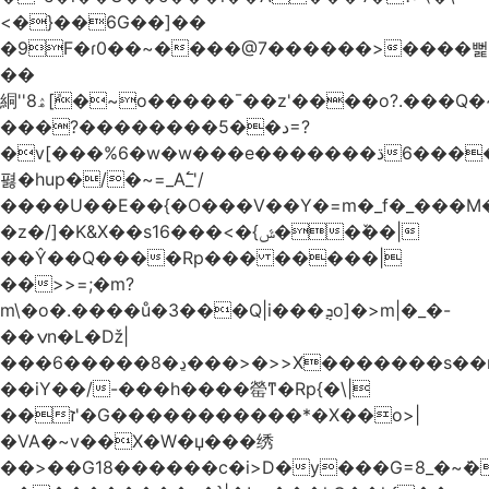
<�}��6G��]��
�9F�ɾ0��~����@7������>����뻝
��
絧''8ۿ[ܽ�~ο�����¯��z'����o?.���Q�~��t��/
���?��������5��د=?
�v[���%6�w�w���e�ڌ�������6���[�����
폃�hup�/�~=_A߱_'/
����U��E��{�O���V��Y�=m�_f�_���M
�z�/]�K&X��sݜ}�>���16��ٚ��|
��Ŷ��Q����Rp��� �����|
��>>=;�m?
m\�o�.����ů�3���Q|i���ܯo]�>m|�_�-
��ݍn�L�ǅ|
���6�����8�ڍ���>�>>X�������s��r��U�ş�-
��iY��/-���h����罃ͳ�Rp{�\|
��ז'�G�����������*�X��o>|
�VA�~v��X�W�џ���绣
��>��G18������c�i>D�y���G=8_�~ܿ�>