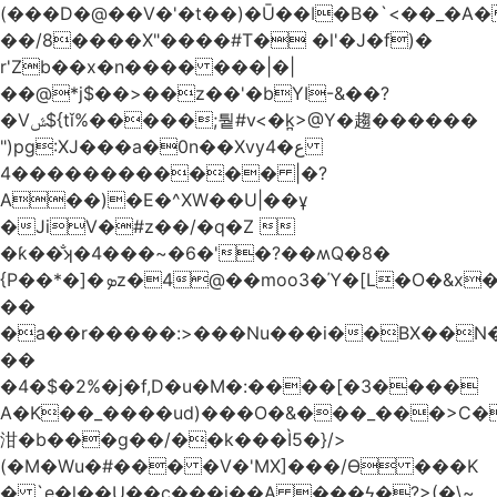
(���D�@��V�'�t��)�Ū��ǀ�B�`<��_�A���Zӏ�=�
��/8����X"����#T� �l'�J�f)�
r'Zb��x�n���� ���|�|
��@*j$��>��z��'�bYI-&��?
�Vݜ${tǐ%�����;퉡#v<�k̪>@Y�趨������
")pg:XJ���a�0n��Xvyع�4
���4��������� |�?
A��)�E�^XW��U|��ұ
�JiV�#z��/�q�Z 
�ƙ��̐ʞ�4���~�6�'�?��ʍQ�8�
{P��*�]�ܤz�4@��moo3�Ύ�[L�O�&x�Ǵ1���L�/@f�o!
��
�a��r�����:>���Nu���i��BX��
��
�4�$�2%�j�f,D�u�M�:����[�3����
A�K��_����ud)���O�&���_���>C�
泔�b���g��/��k���Ì5�}/>
(�M�Wu�#��� �V�'MX]���/Ѳ ���K
� `e�l��U��c���i��A ���ϟ�?>(�\~