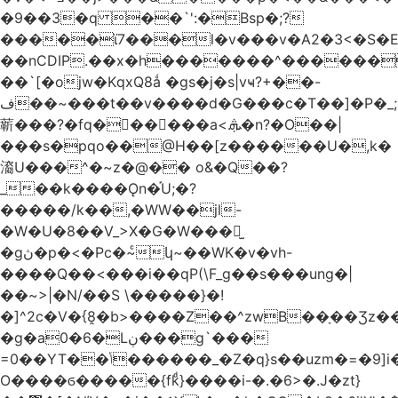
�9��3�q ��`':�Bsp�;?
�����ϊ7���l�v���v�A2�3<�S�E
��nCDIP.��x�h�������^������
��`[�ojw�ΚqxQ8ǻ �gs�j�s|vҹ?+��-
ف��~���t��v����d�G���c�T��]�P�
_
龩���?�fq������a<.ܞ�n?�O��|
���s�pqo��@H��[z������U�,k�
㵝U���^�~z�@�� o&�Q��?
_��k����Ǫn�֡U;�?
�����/k��,�WW��jl-
�W�U�8��V_>X�G�W���𾶲̫
�gڽ�p�<�Pc�~ͨկ~��WK�v�vh-
����Q��<���i��qP(\F_g��s���ung�|
��~ >|�N/��S \�����}�!
�]^2c�V�{8̭�b>����Z��^zwB��ָ��Ʒz�
�g�a0�6�Lڹ���g`���
=0��YT��ݳ������_�Z�q}s��uzm�=�9]i��?
O����ϭ�����{fkͩ}����i-�.�6>�.J�zt}