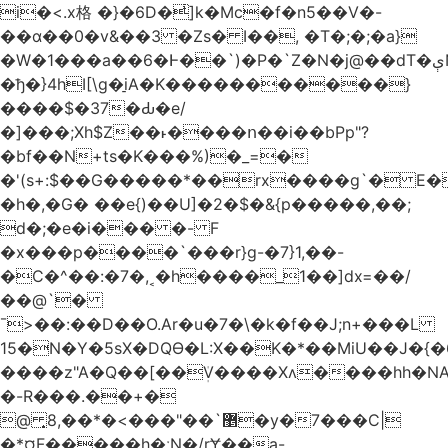
i�<.x格 �}�6D�ͥ]k�Mc�f�n5��V�-
��ɑ��0�v&��3 �Zs� I��, �T�;�;�a}
�W�1���a��6�Ͱ��`)�P�`Z�N�j@��dT�ېN*��ruh���5����P�H�%��'(9vS#�����G�I�l�
�ђ�}4hI[\g�̠iA�K�����������}
����$�37�Ԃ�e/
�]���;Xh$Z��˫����ո��i��bPp"?
�bf��N+ts�K���%)�_=�
�'(s+:$��G�����*��rx����g`� E�
�h�,�G� ��e{)��U]�2�$�&{p�����,��;
d�;�e�i��� �- F
�x���p����`���r}g-�7}1,��-
�C�^��:�7�,˱�h����_1��]dx=��/
��@`�
¯>��
:��D��O.Ar�u�7�\�k�f��J;n+���L
15�N�Y�5sX�DQӨ�L:X��K�*��MiU��J�{
����z"A�Q��[��ܲV����Xʌ����hh�NA
�-R���.��+�
@ ͎޵`��"���>�*��,8�y�7���C|
�*¤F�����h�ːN�/rɎ��a-