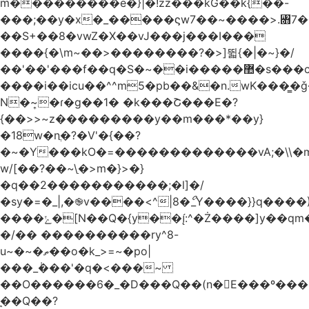
m���������e�}|�!zz���kG��k{��-
���;��y�x�_�����ϛw7��~����>.꧛7�
��S+��8�vwZ�X��vJ���j���ӏ���
����{�\m~��>��������?�>]뛻{�|�~}�/
��'��'���f��q�S�~��i�����޺�s���c�K�>���f}
����i��icu�
�^^m5�pb��&�n.wK���͇�ǧ
N�~͎�ɾ�g��1� �k���Շ���E�?
{��>>~z���������y��m���*��y}
�18w�nֲ�?�V'�{��?
�~�Y���kO�=�������������vA;�\\�m
w/[��?��~\ַ�>m�}>�}
�q��2�����������;�l]�/
�sy�=�_|,�֎v����<^|8�ޯ_Y����}}q����)
����ݺ�[N��Q�{y��:^�Ż����]y��qm�<=m}>�����\�'����/
�/�� ����������ry^8-
u~�~�ތ��o�k_>=~�po|
���_݃���'�q�<���~
��O������6�_�D���Q��(n�E���º���
�̼�Q��?