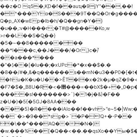
��z�O q5�,K֭D�f��auҵ�9jY"��,��!
�^���Yɑ�S���9T��Q�Or�g����
Q�p_AX�wEp�Ib�h/�Q��gn�Y�}
�u��,:v�H���r;�T#@�����Ko,w
>r��L��S�Q͜��}
�5�~��8��������
��*I���c,��J���/�Or,}c�/̚
��a���*���
�"�ڋ��[�Iu��;�xUPc�*�x��$�.�
�8��/#�,&�q������s��mN�u3��P0�[�t�
�hu�K�u�U��>ĒT�l�x�2k�μ�qZ�9�<
�F7�$�_B8U�Rֶ�<�޻���=��bX$�+�_0�p�=l
����s!�������>`)�1�j�&}�F��
z�U�)�5{�5GJ�8AA���
���5)�R����iAIo��f��vh>"e~5�|Ww:
��`�>�9��*sg�>`�P�!Q+�-P��
�\��^���AQ���N�}
�w.���%��[�Q��<��.��qsXo��Yы�$�j