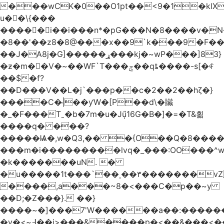
���wCK�0��O1pt��<9�1�klX
u��\{���
�����i��i���n*�pG���N�8����v�N
�8��'��z8�8@���x��9`k���9�F�
��J�ֵA8j�G]�����ړ���kj�~wP���]83}
�ƶ�m��V�~��WF`T���ݮ��qȶ����-s[�ꏶ
��$�f?
��D���V��L�j`���p��c�2��2��hζ�}
����C�|̵��ƴW�[P��d\�贜
�_�F���Tˍ�b�7m�u�Jű̩16G�B�]�=�T&횖
����q� ���?
�����Ѩ�,w�Q3,�� �{O��Q�8�����O
���m�i���������lvq�_���:OO���^w
�k�������uN. �
�u�����1t���`��˳��۳�������v
����,a���~8�<���C�p��~y
��D;�Z���}. ��}
����~�]���7'W������a��:�����
�v�<~߃��j>���&����p�<��&���<����