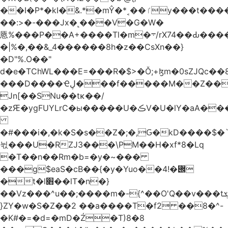
��I�P*�kI�&.*�mŶ�*˱��ٵy���t�����c�4'��cU'����d9�8��F��Y�a<.+�H�6���V��0����ԲT���|2�!j�YwP����oO��1u�B�ki/
��:>�-���Jx�˻���V�G�W�
㥦%���P��A+����Tl�m�܋/rX74��Ԃ����u�Zu��W�s4}
�|%�,��&_4������8h�z��CsXn��}
�D"%.O��"
d�e�TChWL���E=���R�$>�Ǒ;+ɮm�0sZJQc��8N���mۂX��#M�Q؃eM������zuz
���D����Ҽڸ���f�����M��Z��&ƕ�
Jn[��SNu��tĸ��/
�zԘ�ygFUYLrC�ы�����U�ڪV�U�lY�aA���
�#���i�,�k�S�s��Z�;�,Ԍ�kD����$�`�}@���b�`��⑴�1s
뉛���U�RZJ3���\PM��H�xf*8�Lq
�T��n��Rm�b=�y�~���
���g$eaS�cB��{�y�Yuo��݌�!4
�t�l׋��lT�n�}
��Vz���^u��;����m�-{^��O'Q��v���tܮ�H%��f�D��x����GMOY;���VF@���V�Ťg�%u(&12��mI��ɔ�yIt�iz��h4���ۓ�>���֪�h:_���W00
}ZY�w�S�Z��2 ��a����T�f2 ��8�^-
�K#�=�d=�mD�Ź�T)8�8