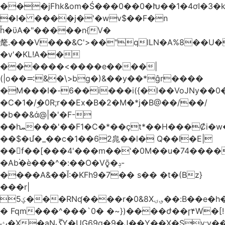
���jFհk&om�Ś���0��0�Խ��1�4ơI�3�
�I� ����j�'�wv$��F�n
ȟ�ϋA�"�����n{V�
氂.���V���&C'>��"qlLN�A%8��U
�v'�KL!A��
������<����e����|
(|o��࠺&�\>bg�)&��y��*ĝr����
�M���I�-6��i���i({�l��VoJNy��0
�C�1�/ۣ�0R;r��Ex�B�2�M�*j�B@��/��/
�b��&ά@|�'�F-
��hܚ���'��F1�C�*��ҫt*��H���Ȼi�w�_Z���aB����H
��$�մ�_��c�1��62㿡��l� Q��I�E|
��f��[���4'���m��'�0M��u�74����
�Ab۬�è���^�:��O�V݈ǭ�ݚ-
����A&��Ĭ:�KFh9�7�� s�� �t�(Bz}
���r|
ؼ5���RNʠ����r�0&8X؈ۍ��:B��e�h�h��1�F��FtÓc�LLW��5p�ZyyC�QX���v�@��0j�3��x���2���
� Fqm���^���`0� �~})����ժ��ɼ۴W�[!
ث�X�aNڱY�UG69q�9�J��Y��X�Sy:y��8�H~2,w�J4��z�T7F���߲"�&�-