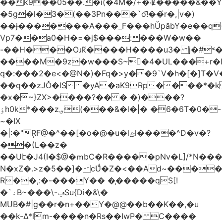
��k9��05��.�i(�4M�/+�˸Ɇ�����&��Y�הl���c�1:�[��5�y؏l��c��8`�/
�5g�l�3�(��3Pn���`o!͊��́r�,|v�)
��ɉ�������A���_F���hǓpăbY�e��q(
Vp7��a0�H�=�j$���: ���W�w��
-��H���Oɹk̃����H����u3� j�#˂��
����M�9z�w���S~�4�UL���+r�
q�:���2�
e<�@N�)�Fq�>y��9`V�һ�[�]T�
��q��zJǑ�lS�yA�aK9Rp����*�
�x�~}ZX>����?�� � �)���?
ٶh0k*���z؈(���&�l�|� �6�6T�0�-
~�IX
�|:�"ŖF@�^��[�o�@�u�lݶl����^D�v�?
��(L��z�
��Uէ�J4(I�$@�ՠbC�R�����pNv�L]/*N��
N�xZ�.>z�5��]� cUͩ�Z�<��Ad~�������T�
R��,:�-���Y�� �֤�����qS[!
�`۽B~���\-ݠSu{Di�&\�
MՍB�#|g��r�n+��Ƴ�@@��b��K��,�u
��k-Δ*lm-����n�Rs��IwP� C����