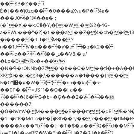
��$B�Z��;
Ê�]���̛j0zq���0���aXvu�P�4a�
���J0�1@��e� ;
(�`�X,��k.C!i�Y,�[:�W_�%2�4G-
a�EWu���"�?]�tl��֛�aI��Z�4�ch��!
�i�����JlJ�tM�� ?
n��1JV�q����ƴ�c �q�k2��
��c�����ݭ��V8i�;u/
�Lp�DfRx�+��/
�N�Գ�rONNb�7@�'�&��C�M��ti�+�A��
XK0��ji�3�;\������w�1���ީ�{n�� `
5�׋*0�#�W�t'�nn��#a�<-
��0P�.�=JS`1��Q��! a��
���)6�G�b=�Ģ���2�\���蘋
������7!
�G�hVmV�M�����E���m.�dE1ʴB�N�
�1=�#K�Md`c�P�[�8h��ry�� x����fIM�R
����Ax��*b��t:"�T�$�,a��Q�d��M�
{/ѭT]�}�ދwRS'�W�F}��U�2�RJ�k�'?