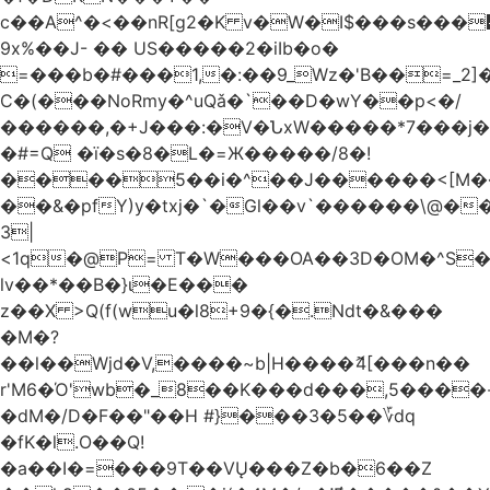
c��A^�<��nR[g2�K v�W�I$���s���
9x%��J- �� US�����2�iIb�o�
=���b�#���1,�:��9_Wz�'B��=_2
C�(���NoRmy�^uQǎ�`��D�wY��p<�/
������,�+J���:�V�ՆxW�����*7���j�
�#=Q �ï�s�8�L�=Ж�����/8�!
����5��i�^��J������<[M�
��&�pfY)y�txj�`�Gl��v`������\@�
3|
<1q�@P= T�W���OA��3D�OM�^S�)#�j��Q�
lv��*��B�}ι�E���
z��X >Q(f(wu�l8+9�{�.Ndt�&���
�M�?
��l��Wjd�V,����~b|H����ޮ4[���n��
r'M6�Ό'wb�_8��K���d���,5����
�dM�/D�F��"��H #}���3�5��؆dq
�fK�l.O��Q!
�a��I�=���9T��VŲ���Z�b�6��Z