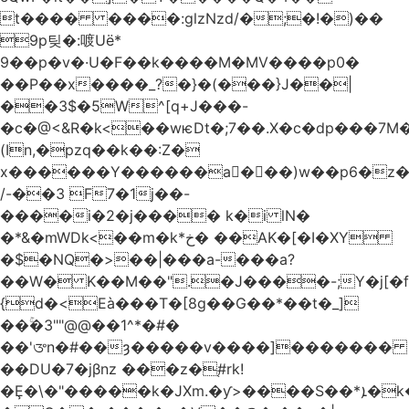
t���� ����:glzNzd/�;�!�)��
9p팆�:喥Uë*
9��p�v�·U�F��k����M�MV����p0�
��P��x����_?�}�(���}J��|
��3$�5W^[q+J���-
�c�@<&R�k<��wѥDt�;7��.X�c�dp���7M�
(In,�pzq��k��:Z�
x������Y������a�ٌ��)w��p6�z�
/-��3 F7�1j��-
����i�2�j���� k�i lN�
�*&�mWDk<��m�k*خ� ��AK�[�I�XY
�$�NQ�>��|���a-���a?
��W� K��M��".�J����-;Y�j[�f
{d�<Eà���T�[8g��G��*��t�_]
��ۚ�3""@@��1^*�#�
��'ᤅn�#��ȝ�����v����]�������
��DU�7�jβnz ���z�֚#rk!
�Ȩ�\�"�����k�JXm.�ƴ>����S��*ܐ�k��nJ�