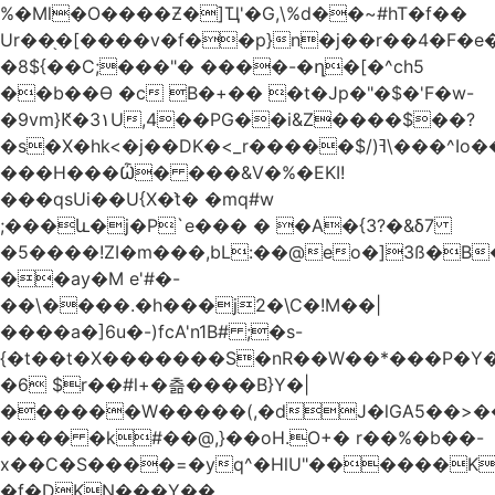
%�Ml�O����Ƶ�]Ҵ'�G,\%d��~#hT�f��
Ur��֖�[����v�f��p}n�j��r��4�F�
�8${��C;���"� ����-�ղ�[�^ch5
��b��Ɵ �c B�+�� �t�Jp�"�$�'F�w-
�9vm}Ԟ�3۱U,4��PG��i&Z����$��?
�s�X�hk<�j��DK�<_r�����$/)ߔ\���^Io��(�9�x��g�s��S�\"FH�BwN�Q�
���H���Ѽ� ���&V�%�EKI!
���qsUi��U{X�t̀� �mq#w
;���և�j�P`e��� � �A�{3?�&δ7
�5����!ZI�m���,bL:��@eo�]3ß�B
��ay�M e'#�-
��\����.�h���j2�\C�!M��|
����a�]6u�-)fcA'n1B# ;�s-
{�t��t�X�������S�nR��W��*���P�Y�
�6 $r��#l+�츪���� B}Y�|
������W�����(,�dJ�lGA5��>��@A�X��
���� �k#��@,}��oH.O+� r��%�b��-
x��C�S����=�yq^�HlU"������K
�f�DKN���Y��