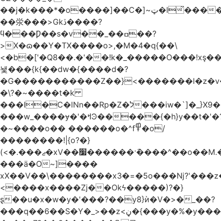
��j�k���*�o����]��C�]~ټ�l̃������7G��ß��ۻ�f�xڰ�}
��泶���>Gkڏ����?
ϥ���Ƿ��s�v��_��ߛ��?
>X�ɷ��Y�TX����o>,�M�4�q{��\
<�b�['�Q8��.�'��!k�_�����O���!xş
뇇���{k{��dw�{����d�?
�G�����������Z��}<�������l�z�
�\?�~����t�k
���I�C�lNn��Rp�Z�ל���iw�`]�_}X9��ᨰ��}
���w_����ɏ�'�ߞϿ�����{�h}y��t�'�?
�~����o�� ������o�^f߾�o/
��������!|{o?�}
(<�.���ޖ�xV��׷������·݇����^��o��M.��΍���_�?
���ӓ�O~]����
xX��V��\��������x3�=�5o���ǋ?'���z
<����x����Zj��Okϟ�����)?�}
ȿ��u�x�w�y�'���?��y8}ѝ�V�>�_��?
���q��6��S�Y�_>��z<ڼ�{���y�%�y���f���:ޚ���s8$