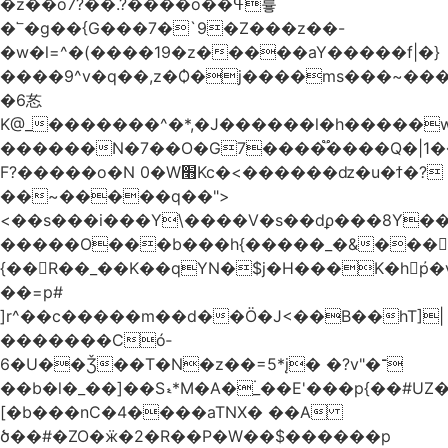
�z��o7?��.?����o��ߟ륳
�՟�g��{G���7�`9�Z���z��-
�w�l=^�(����19�z�����aY�����f|�}
����9^v�q��,z�Ѻ�j����ms���~������h�
�6㣽
K@_�������^�*,�J������l�h�����w
������N�7��O�G7����֟����Q�|1�
F?�����o�N 0�W׫Kc�<������ǳ�u�ϯ�?
��~�����q��">
<��s���i���Y\����V�s��dϼ���8Y�
�����O���b���h{�����_�&���
{��R��_��K��qYN�$j�H���K�hp҆�
��=p#
]r^��c�����m��d��Ö�J<��B��hT]|
�������Có­
6�U��Ǯ��T�N�z��=5*į� �?v"�־
��b�l�_��]��Sޑ*M�A�۬_��E'���p{��#UZ�D\1��%\9�<0Kl�>:
[�b���nC�4����aTNX� ��A
ծ��#�ZO�ӝ�2�R��P�W��$������p