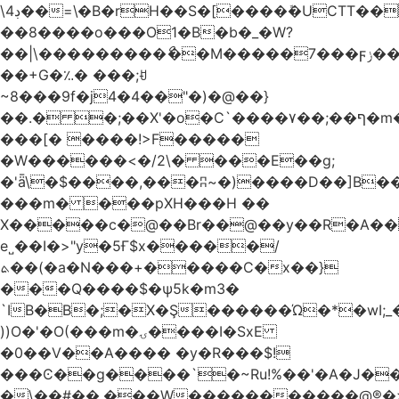
\4ڊ��=\�B�rH��S�[����ܽ�UCTT��+$PV�s��I�?
��8����o���O1�B�b�_�W?
��|\���������ޯ��M�����7���ϝݫ���OW|
��+G�؉� ���;ꀀ
~8���9f�j4�4��"�)�@��}
��.� �;��X'�o�C`����۷��;��ף�m����;����3��"�����6�Pg����#ͨ�?
���[� ����!>F�����
�W������<�/2\� ���E��g;
�'ǟ\�$����,���ʭ~�)����D��]B��_vܝ���>�6���{(���ZH�W�4x��S���8���Ek
���m� ���pXH���H ��
X�����c�@��Br��@��y��R�A��
e˽��I�>"y�5Ғ$x�����/
ܬ��(�a�N���+�����C�x��}
���Q����$�ψ5k�m3�
`IB�B�;�X�Ş������Ώ�*�wI;
))O�'�O(���m�ۍ����I�SxE
�0��V��A���� �y�R���$!
���Ͼ��g����`�~Ru!%��'�A�J��
�\��#��.���W�����������@®�>�b��