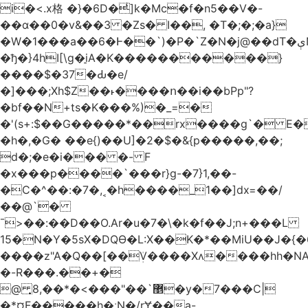
i�<.x格 �}�6D�ͥ]k�Mc�f�n5��V�-
��ɑ��0�v&��3 �Zs� I��, �T�;�;�a}
�W�1���a��6�Ͱ��`)�P�`Z�N�j@��dT�ېN*��ruh���5����P�H�%��'(9vS#�����G�I�l�
�ђ�}4hI[\g�̠iA�K�����������}
����$�37�Ԃ�e/
�]���;Xh$Z��˫����ո��i��bPp"?
�bf��N+ts�K���%)�_=�
�'(s+:$��G�����*��rx����g`� E�
�h�,�G� ��e{)��U]�2�$�&{p�����,��;
d�;�e�i��� �- F
�x���p����`���r}g-�7}1,��-
�C�^��:�7�,˱�h����_1��]dx=��/
��@`�
¯>��
:��D��O.Ar�u�7�\�k�f��J;n+���L
15�N�Y�5sX�DQӨ�L:X��K�*��MiU��J�{
����z"A�Q��[��ܲV����Xʌ����hh�NA
�-R���.��+�
@ ͎޵`��"���>�*��,8�y�7���C|
�*¤F�����h�ːN�/rɎ��a-