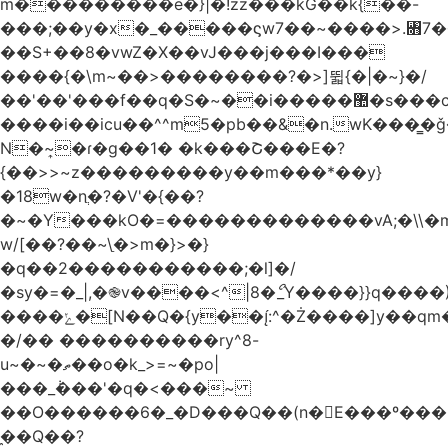
m���������e�}|�!zz���kG��k{��-
���;��y�x�_�����ϛw7��~����>.꧛7�
��S+��8�vwZ�X��vJ���j���ӏ���
����{�\m~��>��������?�>]뛻{�|�~}�/
��'��'���f��q�S�~��i�����޺�s���c�K�>���f}
����i��icu�
�^^m5�pb��&�n.wK���͇�ǧ
N�~͎�ɾ�g��1� �k���Շ���E�?
{��>>~z���������y��m���*��y}
�18w�nֲ�?�V'�{��?
�~�Y���kO�=�������������vA;�\\�m
w/[��?��~\ַ�>m�}>�}
�q��2�����������;�l]�/
�sy�=�_|,�֎v����<^|8�ޯ_Y����}}q����)
����ݺ�[N��Q�{y��:^�Ż����]y��qm�<=m}>�����\�'����/
�/�� ����������ry^8-
u~�~�ތ��o�k_>=~�po|
���_݃���'�q�<���~
��O������6�_�D���Q��(n�E���º���
�̼�Q��?