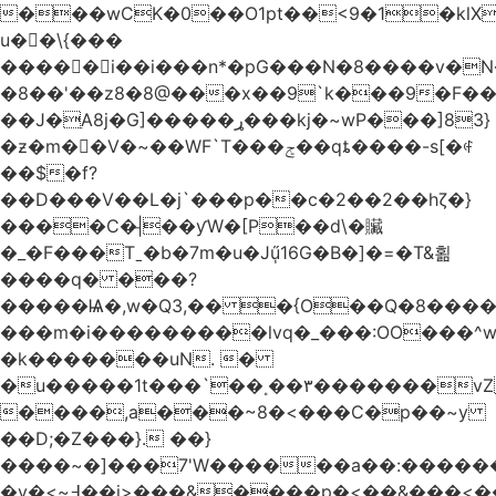
���wCK�0��O1pt��<9�1�klX
u��\{���
�����i��i���n*�pG���N�8����v�N
�8��'��z8�8@���x��9`k���9�F�
��J�ֵA8j�G]�����ړ���kj�~wP���]83}
�ƶ�m��V�~��WF`T���ݮ��qȶ����-s[�ꏶ
��$�f?
��D���V��L�j`���p��c�2��2��hζ�}
����C�|̵��ƴW�[P��d\�贜
�_�F���Tˍ�b�7m�u�Jű̩16G�B�]�=�T&횖
����q� ���?
�����Ѩ�,w�Q3,�� �{O��Q�8�����O
���m�i���������lvq�_���:OO���^w
�k�������uN. �
�u�����1t���`��˳��۳�������v
����,a���~8�<���C�p��~y
��D;�Z���}. ��}
����~�]���7'W������a��:�����
�v�<~߃��j>���&����p�<��&���<����