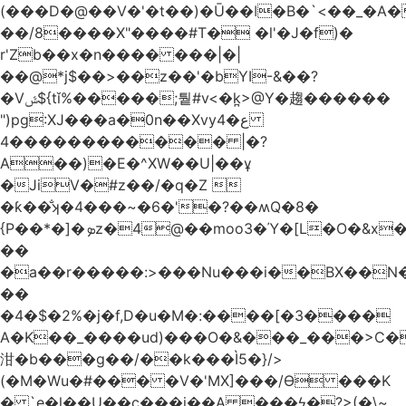
(���D�@��V�'�t��)�Ū��ǀ�B�`<��_�A���Zӏ�=�
��/8����X"����#T� �l'�J�f)�
r'Zb��x�n���� ���|�|
��@*j$��>��z��'�bYI-&��?
�Vݜ${tǐ%�����;퉡#v<�k̪>@Y�趨������
")pg:XJ���a�0n��Xvyع�4
���4��������� |�?
A��)�E�^XW��U|��ұ
�JiV�#z��/�q�Z 
�ƙ��̐ʞ�4���~�6�'�?��ʍQ�8�
{P��*�]�ܤz�4@��moo3�Ύ�[L�O�&x�Ǵ1���L�/@f�o!
��
�a��r�����:>���Nu���i��BX��
��
�4�$�2%�j�f,D�u�M�:����[�3����
A�K��_����ud)���O�&���_���>C�
泔�b���g��/��k���Ì5�}/>
(�M�Wu�#��� �V�'MX]���/Ѳ ���K
� `e�l��U��c���i��A ���ϟ�?>(�\~