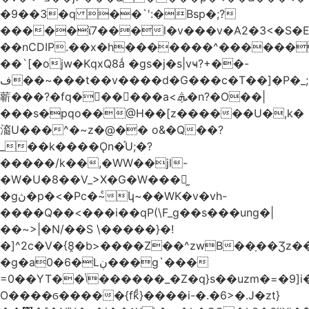
�9��3�q ��`':�Bsp�;?
�����ϊ7���l�v���v�A2�3<�S�E
��nCDIP.��x�h�������^������
��`[�ojw�ΚqxQ8ǻ �gs�j�s|vҹ?+��-
ف��~���t��v����d�G���c�T��]�P�
_
龩���?�fq������a<.ܞ�n?�O��|
���s�pqo��@H��[z������U�,k�
㵝U���^�~z�@�� o&�Q��?
_��k����Ǫn�֡U;�?
�����/k��,�WW��jl-
�W�U�8��V_>X�G�W���𾶲̫
�gڽ�p�<�Pc�~ͨկ~��WK�v�vh-
����Q��<���i��qP(\F_g��s���ung�|
��~ >|�N/��S \�����}�!
�]^2c�V�{8̭�b>����Z��^zwB��ָ��Ʒz�
�g�a0�6�Lڹ���g`���
=0��YT��ݳ������_�Z�q}s��uzm�=�9]i��?
O����ϭ�����{fkͩ}����i-�.�6>�.J�zt}