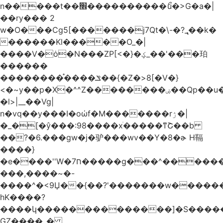
n�����t��׮����������ޯu�>G�a�|
��ry��� 2
w�O���Cg5[�������j7Qt�\-�?_̢��k�
������Kl�����O_�|
����V�ȯ�N���ZP[<�}�ؼ_��'���珀
������
��������֯����ݏ��{�Z�>8[�V�}
<�~y��p�X�^^Z��������ۻ��Qp��u���\�m���k�?
�l>|__��Vg|
n�vq��y���I�oώf�M�������rۯ�|
�_�[�ŷ���:98����xֹ�����ͳՇ��b
��?�6.���gw�j�驴���wv��Y�8�ɚ H䩹
����}
�e����''W�ח7�����g���^�������և����>�����%H�����_�?
���,����~�-
����^�<9Џ��{��?'�������w�������9z�
̛hK����?
����կ��������������]�S�����o�
GZ����_�