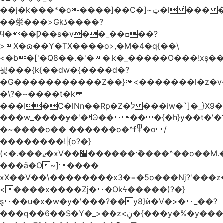
��j�k���*�o����]��C�]~ټ�l̃������7G��ß��ۻ�f�xڰ�}
��泶���>Gkڏ����?
ϥ���Ƿ��s�v��_��ߛ��?
>X�ɷ��Y�TX����o>,�M�4�q{��\
<�b�['�Q8��.�'��!k�_�����O���!xş
뇇���{k{��dw�{����d�?
�G�����������Z��}<�������l�z�
�\?�~����t�k
���I�C�lNn��Rp�Z�ל���iw�`]�_}X9��ᨰ��}
���w_����ɏ�'�ߞϿ�����{�h}y��t�'�?
�~����o�� ������o�^f߾�o/
��������!|{o?�}
(<�.���ޖ�xV��׷������·݇����^��o��M.��΍���_�?
���ӓ�O~]����
xX��V��\��������x3�=�5o���ǋ?'���z
<����x����Zj��Okϟ�����)?�}
ȿ��u�x�w�y�'���?��y8}ѝ�V�>�_��?
���q��6��S�Y�_>��z<ڼ�{���y�%�y���f���:ޚ���s8$