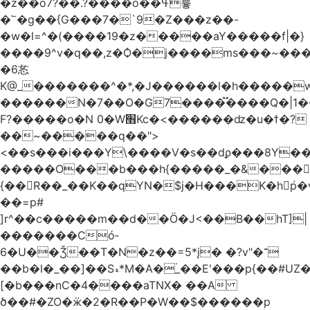
�z��o7?��.?����o��ߟ륳
�՟�g��{G���7�`9�Z���z��-
�w�l=^�(����19�z�����aY�����f|�}
����9^v�q��,z�Ѻ�j����ms���~������h�
�6㣽
K@_�������^�*,�J������l�h�����w
������N�7��O�G7����֟����Q�|1�
F?�����o�N 0�W׫Kc�<������ǳ�u�ϯ�?
��~�����q��">
<��s���i���Y\����V�s��dϼ���8Y�
�����O���b���h{�����_�&���
{��R��_��K��qYN�$j�H���K�hp҆�
��=p#
]r^��c�����m��d��Ö�J<��B��hT]|
�������Có­
6�U��Ǯ��T�N�z��=5*į� �?v"�־
��b�l�_��]��Sޑ*M�A�۬_��E'���p{��#UZ�D\1��%\9�<0Kl�>:
[�b���nC�4����aTNX� ��A
ծ��#�ZO�ӝ�2�R��P�W��$������p