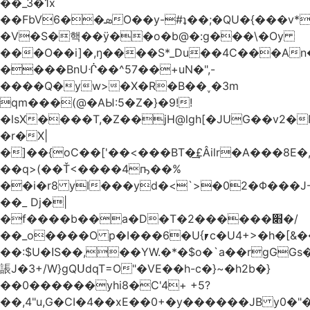
��_3�1x
��FbVܣ��6O��y-#ʇ��;�QU�{���v*�<�e�
�V�S�핵��ӱ��o�b@�:g���\�Oy
���O��i]�,ŋ����S*_Du��4C���An
����BnUᒖ��^57��+uN�",-
����Q�yw>�X�R�B��˯�3m
qm���(@�AЫ:5�Z�}�9!!
�lsX����T,�Z��jH@lgh[�JUG��v2�
�r�X|
�]��{oC��['��<���BT�͢£Âilr�A���8E�,
��q>(��Ť<����4ҧ��%
��i�r8 yI���yd�<`>�02�Φ���J
��_ Dj�|
�f����b��a�D�T�2������׋�/
��_o����O p�I���6�U{⎖c�U4+>�h�[&���
��:$U�ߊS��,��YW.�*�$o�`a��rgGGs�~
䛫J�3+/W}gQՍdqT=O"�VE��h-c�}~�h2b�}
��0������yhi8�C'4+ +5?
��,4"u,G�CI�4��xE��0+�y������JB y0�"