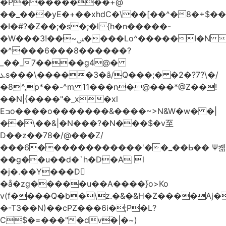
�Р��������+@
��_���yE�+��xhdC�\��[��^�8�+$�
�I�#?�Z��;�s�;�l{h�n�����-
�W���ݭ~��!3����Lo^�����I�N C��k������������P�A�8~�^X�#e5�����G6���^x��� )
�^���6���8������
?
_��_7����g4@�
ܥs���\�����3�ȃ/Q���;� �2�?7?\�/
�8^,p*��-^m 11���n�@���*@Z��!
��N|{����"�_x�xl
Eߏo����o�������&����~>N&W�w� �|
��\��&|�N���?�N���$�v至
D��z��78�/@���Z/
���6������������'��_��Ь�� Ѱ콂
��g��u��d�`h�D�A l
�j�.��Y���D
�å�zg�����u��A����߫}o>Ko
v(f����Q�b�\z.�&�&H�Z����Aj�
�-T3��N)��cPZ���6i�;P�L?
C$�=���"�dvؔ�|�~)