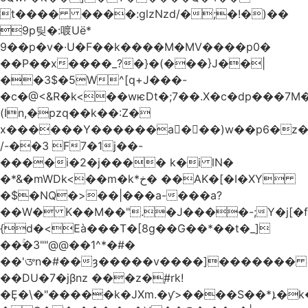
t���� ����:glzNzd/�;�!�)��
9p팆�:喥Uë*
9��p�v�·U�F��k����M�MV����p0�
��P��x����_?�}�(���}J��|
��3$�5W^[q+J���-
�c�@<&R�k<��wѥDt�;7��.X�c�dp���7M�
(In,�pzq��k��:Z�
x������Y������a�ٌ��)w��p6�z�
/-��3 F7�1j��-
����i�2�j���� k�i lN�
�*&�mWDk<��m�k*خ� ��AK�[�I�XY
�$�NQ�>��|���a-���a?
��W� K��M��".�J����-;Y�j[�f
{d�<Eà���T�[8g��G��*��t�_]
��ۚ�3""@@��1^*�#�
��'ᤅn�#��ȝ�����v����]�������
��DU�7�jβnz ���z�֚#rk!
�Ȩ�\�"�����k�JXm.�ƴ>����S��*ܐ�k��nJ�