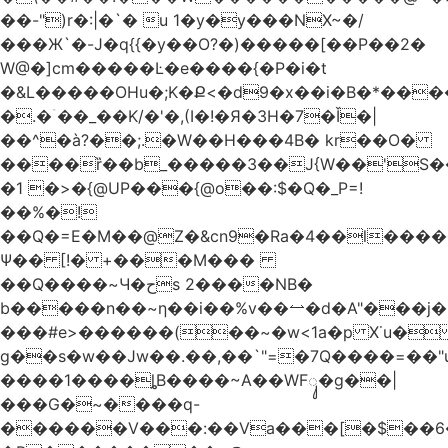
��-")r�:|�`� u 1�y�y���NX~�/
���Ж`�-J�q{{�y��O?�)�����[��P��2�
W@�]cm�����Ŀ�e����{�P�i�t
�&L�����OHu�;K�Ք<�d9�x��i�B�*��
�.�ۤ��_��K/�'�,(I�!�Я�3H�7�Ǐ�|
��^�à?��;.�W��H���4Β� kr��O�
����ȑ��b_�����3��J{W��'S�
�1 �>�{@UP���{@o��:$�Q�_P=!
��%�!
��Q�=E�M��@Z�&cn9�Ra�4��l����
Ψ�� [!� +���M���
��Q����~Ч�حs 2����NB�
b�����n��~ƞ��i��%v��⥎�d�A"���j�
���#e>������(��~�w<1a�p X˙u�
g��s�w��Jw��.��,��`"=�7Q����=��
����1����ȴB����~A��WFᬸ�g��|
���G�~����q-
������V���:��Va���[�$��6�