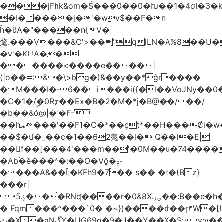
���jFհk&om�Ś���0��0�Խ��1�4ơI�3�
�I� ����j�'�wv$��F�n
ȟ�ϋA�"�����n{V�
氂.���V���&C'>��"qlLN�A%8��U
�v'�KL!A��
������<����e����|
(|o��࠺&�\>bg�)&��y��*ĝr����
�M���I�-6��i���i({�l��VoJNy��0
�C�1�/ۣ�0R;r��Ex�B�2�M�*j�B@��/��/
�b��&ά@|�'�F-
��hܚ���'��F1�C�*��ҫt*��H���Ȼi�w�_Z���aB����H
��$�մ�_��c�1��62㿡��l� Q��I�E|
��f��[���4'���m��'�0M��u�74����
�Ab۬�è���^�:��O�V݈ǭ�ݚ-
����A&��Ĭ:�KFh9�7�� s�� �t�(Bz}
���r|
ؼ5���RNʠ����r�0&8X؈ۍ��:B��e�h�h��1�F��FtÓc�LLW��5p�ZyyC�QX���v�@��0j�3��x���2���
� Fqm���^���`0� �~})����ժ��ɼ۴W�[!
ث�X�aNڱY�UG69q�9�J��Y��X�Sy:y��8�H~2,w�J4��z�T7F���߲"�&�-