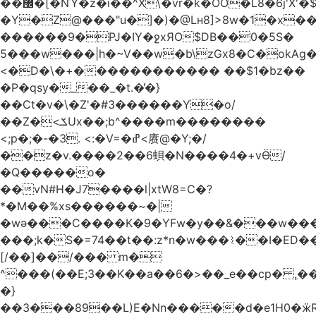
��޼�[�NΎ�z�i��^X\�vr�k�OO�L8�6j'X'�$�O���� �l�,���`�n�`��[���T��a{�-
�Y�Z@���"u�]�)�@Lʜ8]>8w�1�x
������9�PJ�IY�ջxЯO$DB��0�5S�
5���w���|h�~V��w�b\zGx8�C�okAg�
<�D�\�+������������ ��$1�bz��
�P�qsy�_��_�t.�̓�}
��Ct�v�\�Z'�#3������Y�o/
��Z�<ݎUx��;b^����m��������
<;p�;�-�3. <:�V=�ߝ<赓@�Y;�/
��z�v.����2��6蛽�N����4�+vӪ/
�Q�����o�
��vN#Н�J7����l|xtW8=C�?
*�M��%xs������~�|
�wǝ���C����K�9�YFw�y��&���w��
���;k�S�=74��t��:z*n�w���⌇��I�ED
[/��]��/��� m�
^���(��E;3��K��a��6�>��_e��cp� ,
�}
��3���89��L)E�Nn�����d�e1H0�ӝR