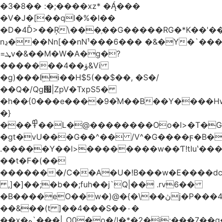
�3�8�� :�;����xz* ����
�V�J�[��ql�%�I��
�D�4Ď>��Ŗ\���ֶ��G�����RG�*K��'��
nڍ���Nn[��nN¹���6��� �&�Y�`�����-
=ܜv�&��M�W�A�g�?
�������4��ۋ&Vi
�g)���Iܹi��H$5(��$��, �S�/
��Q�/Qg՗|ZpV�TxpS5�
�h��{0���e����9�ͯM��B��Y����
�}
���߾��L�@��������Oo�l>�T�GO���p{�*�Smmn������GM���A��?
�gt�vU���G��^�� /V^�G����ϝ�B�
.�����Y��l>��������w��Ƭ!tIuʽ��
��t�F�(��
�������/C��A�U�!B���w�E����dc
,]�]��;�b��;fuh��j`Q|�� .rv6��
�B����eO��w�)@�{�\��ڽj�P���4$%��ܑ
��&��(t ]��4���S��٠�
͏��x�ه`���|_O0�o�/l�*�2�j:���7��g�/