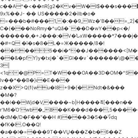
c��A^�<��nR[g2�K v�W�I$���s���
9x%��J- �� US�����2�iIb�o�
=���b�#���1,�:��9_Wz�'B��=_2
C�(���NoRmy�^uQǎ�`��D�wY��p<�/
������,�+J���:�V�ՆxW�����*7���j�
�#=Q �ï�s�8�L�=Ж�����/8�!
����5��i�^��J������<[M�
��&�pfY)y�txj�`�Gl��v`������\@�
3|
<1q�@P= T�W���OA��3D�OM�^S�)#�j��Q�
lv��*��B�}ι�E���
z��X >Q(f(wu�l8+9�{�.Ndt�&���
�M�?
��l��Wjd�V,����~b|H����ޮ4[���n��
r'M6�Ό'wb�_8��K���d���,5����
�dM�/D�F��"��H #}���3�5��؆dq
�fK�l.O��Q!
�a��I�=���9T��VŲ���Z�b�6��Z