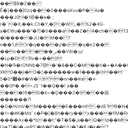
��$B�Z��;
Ê�]���̛j0zq���0���aXvu�P�4a�
���J0�1@��e� ;
(�`�X,��k.C!i�Y,�[:�W_�%2�4G-
a�EWu���"�?]�tl��֛�aI��Z�4�ch��!
�i�����JlJ�tM�� ?
n��1JV�q����ƴ�c �q�k2��
��c�����ݭ��V8i�;u/
�Lp�DfRx�+��/
�N�Գ�rONNb�7@�'�&��C�M��ti�+�A��
XK0��ji�3�;\������w�1���ީ�{n�� `
5�׋*0�#�W�t'�nn��#a�<-
��0P�.�=JS`1��Q��! a��
���)6�G�b=�Ģ���2�\���蘋
������7!
�G�hVmV�M�����E���m.�dE1ʴB�N�
�1=�#K�Md`c�P�[�8h��ry�� x����fIM�R
����Ax��*b��t:"�T�$�,a��Q�d��M�
{/ѭT]�}�ދwRS'�W�F}��U�2�RJ�k�'?