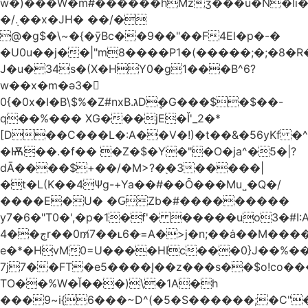
w�)���W�m#������hMzʒ���u�N�li�
�/܉��x�JH� ��/�
@�g$�\~�{�ȳBc��9��"��F4El�p�-�
�U0u��j��|"m8����P1�(�����;�;�8�
J�u�34s�(X�HY0�g1���B^6?
w��x�m�ә3�
0{�0x�I�B\$%�Z#nxB.גDܷ�G���$�$��-
q��%��� XG���jE�Ǐ'_2�*
[D��C���L�:A��V�!)�t��&�56yKf �^
�Ѭ��.�f�� �Z�$�Y�"�O�ja^�5�|?
dĀ����$+��/�M>?�֭�3�����|
�t�L(K��4Ψg-+Ya��#��Ȏ���Mu˽�Q�/
����E�U� �ԌZb�#���������
y7�6�"T0�',�p�1�f'� �����uo3�#
ڄ��4r��0m̸7��ʟ6�ּ=A�>j�n;��ȧ��M����at���7q-
e�*�HvM0=U����HIc���0}J��%�
7j7��FT�e5����Į��z���s��$o!co���A
TO��%W�Ĭ���)\�1A�h
���9~i{6���~D^(�5�S������;�C"