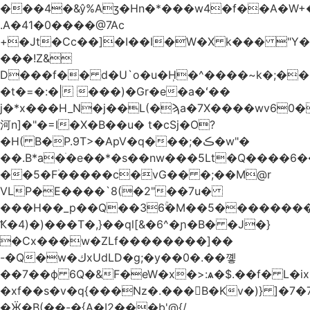
.A�41�0����@7Ac
+�Jt�Cc��]�I��I�W�X k��� "Y
���!Z&
D���f�� d�U`o�u�H̹�^����~k�;��
�t�=�:�| ���)�Gr�e�a�ʻ��
j�*x���H_N�j��L(�ϡa�7X����wv׈�60pM�
河n]�"�=I�X�B��u� t�cSj�O?
�H( B�P.9T>�ApV�q���;�ڪ�w"�
��.B*a�ֺ�e��*�s��nw���5Lt�Q����6
��5�F۠�����c�vG�� �;��M@r
VLP�E����`8(�2"��7u�
���H��_p��Q��36ۚ�M��5���������U
Ҟ�4)�)���T�,}��ql[&�6^�ɲ�B� �J�}
�Cx���w�ZLf��������]��
-�Q�w�كxUdLD�g;�y��0�.��꼫
��7��ф 6Q�&F�eW�x�>:ѧ�$.��f� L�ix
�xf��s�v�q{���Nz�.���B�Kv�)} ]�7�7{��]�j�yИW��ۦ6ٰٖ�M}
�Ӝ�B(��-�{A�I2���b'@{/