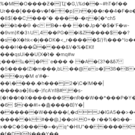
%�Ml�O����Ƶ�]Ҵ'�G,\%d��~#hT�f��
Ur��֖�[����v�f��p}n�j��r��4�F�
�8${��C;���"� ����-�ղ�[�^ch5
��b��Ɵ �c B�+�� �t�Jp�"�$�'F�w-
�9vm}Ԟ�3۱U,4��PG��i&Z����$��?
�s�X�hk<�j��DK�<_r�����$/)ߔ\���^Io��(�9�x��g�s��S�\"FH�BwN�Q�
���H���Ѽ� ���&V�%�EKI!
���qsUi��U{X�t̀� �mq#w
;���և�j�P`e��� � �A�{3?�&δ7
�5����!ZI�m���,bL:��@eo�]3ß�B
��ay�M e'#�-
��\����.�h���j2�\C�!M��|
����a�]6u�-)fcA'n1B# ;�s-
{�t��t�X�������S�nR��W��*���P�Y�
�6 $r��#l+�츪���� B}Y�|
������W�����(,�dJ�lGA5��>��@A�X��
���� �k#��@,}��oH.O+� r��%�b��-
x��C�S����=�yq^�HlU"������K
�f�DKN���Y��