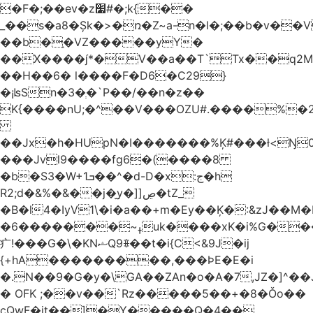
�F�;��ev�z׷#�;k{��
_��s�a8�Șk�>�ռ�Z~a-n�l�;��b�v�
��b�֑�VZ�����yΥ�
��X����*�V��a��T`Tx��q2M[
��H��6� l����F�D6�C29}
�¡ʪSn�3�ְ�`P��/��n�z��
K{����nU;�^��V���OZU#.����%�2
��Jx�h�HUpN�I�������%Ķ#���ł<Ŋ0
���Jvl9����fg
6�(����8
�b�S3�W+1ܒ��^�d-D�x:ج�h
R2;d�&%�&��j�̫y�]]ڝ�tZ_
�B�l4�IyV1\�i�a��+m�Ey��Ķ�:&zJ��M
�ߪ~�������6uk����xK�i%G����^��Ai�^rN���Ň�0���p���L>�
⽧!���G�\�KNޝQ9ꎖ��t�i{C<&9J�ij
{+hA���������,���ϷE�E�i
�.N��9�G�y�\GA��ZAn�o�A�7,JZ�]^�
� OFK ;��v��`Rz�����5��+�8�Ǒo��
cQwF�it��]�Y�����Q�4��