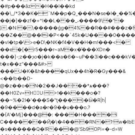
�#p���âz�H��l��kd
��\_/*3��K�`M��p�Q˷���N�se�I�˷��%��ۍ�_���W�00Į�J�r��H��(L��L6����iuɔ^e�MrX���5O���g�����݄9OӘ�����j��T����@�ҕ8���j
��j�]��zf�+^I��L� ��_˖����9\�"�
).�N:�\�����ǵg�4%��R��#���z�!
��Z��@��li�P<��`45k�U����0����
�vl�tp�\>e�D\�NK�f4�V��H�m!���<�
��e�[�r5���r~aM�x�̆���XDn�
���]-;z��;ю�j�k��a�6�~uP��3i��c���k
t�xܳ��z"���&#>
���J�K�&h����qUx��4h֕�R�Gy���&
<��!b��D-
@�z��o�N�2��J����*ѧ���?
��H0Zv=HU:>!��k���o�?
��~%�2I�'���S�"ţ���}�Ӹ�R|h|
�9����d�a�r�9��u���o.?
�{A'�Mj]���@�: ����H����i
C�������Ҋ�\�4���RN�י1w�IbE!
�s������Q�!R��I�@'Sb9OPi=�-d=W