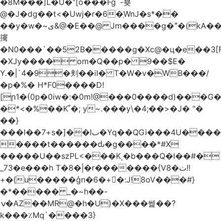
�8M���]L�U�ʺ[o���Fg`-뵺
@�J�dg��t<�Uwj�r�6�ְWnJ�s*��
��y�w�~ى&@�E��@ Jm����g�ˮ�(kA��b�^"���3���4�q��E$�J���`�%�y�JcX����2��R�,q0��3�
㩷
�N0���`��52B�����g�Xc@�ц�e��3[
�XJy���� om�Q��p� 9��$E�
Y.�|`4�9�刾��iI� T�W�v�WB���/
�p�%� H*F0����D!
[ր1�(0p�0iw�:�0m!@���0����d)���G
�*<�%��K˚�; y~.���y\�4;��>�J� "�
��}
���I��7+s�]��Iٮ�Yq��QGi���4U�����
����t������ԃ�g����*#X
�����U��szPL<���Kͺ�b���Q�I��#�
_73�e���h T�8�|�r�������{V8�ٺ!!
+�{u�����ģn�6�+�:J!8oV���#}
�*����� _�~h��-
ݍ�AZ��MR@�h�U)�X���쎑��݁?
k���٪Mq`����3}