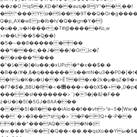
��z�O q5�,K֭D�f��auҵ�9jY"��,��!
�^���Yɑ�S���9T��Q�Or�g����
Q�p_AX�wEp�Ib�h/�Q��gn�Y�}
�u��,:v�H���r;�T#@�����Ko,w
>r��L��S�Q͜��}
�5�~��8��������
��*I���c,��J���/�Or,}c�/̚
��a���*���
�"�ڋ��[�Iu��;�xUPc�*�x��$�.�
�8��/#�,&�q������s��mN�u3��P0�[�t�
�hu�K�u�U��>ĒT�l�x�2k�μ�qZ�9�<
�F7�$�_B8U�Rֶ�<�޻���=��bX$�+�_0�p�=l
����s!�������>`)�1�j�&}�F��
z�U�)�5{�5GJ�8AA���
���5)�R����iAIo��f��vh>"e~5�|Ww:
��`�>�9��*sg�>`�P�!Q+�-P��
�\��^���AQ���N�}
�w.���%��[�Q��<��.��qsXo��Yы�$�j