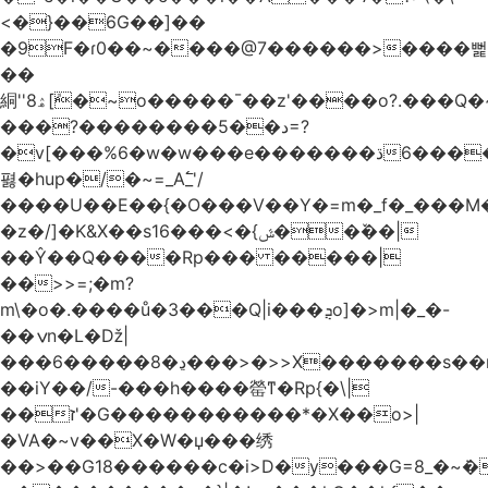
<�}��6G��]��
�9F�ɾ0��~����@7������>����뻝
��
絧''8ۿ[ܽ�~ο�����¯��z'����o?.���Q�~��t��/
���?��������5��د=?
�v[���%6�w�w���e�ڌ�������6���[�����
폃�hup�/�~=_A߱_'/
����U��E��{�O���V��Y�=m�_f�_���M
�z�/]�K&X��sݜ}�>���16��ٚ��|
��Ŷ��Q����Rp��� �����|
��>>=;�m?
m\�o�.����ů�3���Q|i���ܯo]�>m|�_�-
��ݍn�L�ǅ|
���6�����8�ڍ���>�>>X�������s��r��U�ş�-
��iY��/-���h����罃ͳ�Rp{�\|
��ז'�G�����������*�X��o>|
�VA�~v��X�W�џ���绣
��>��G18������c�i>D�y���G=8_�~ܿ�>