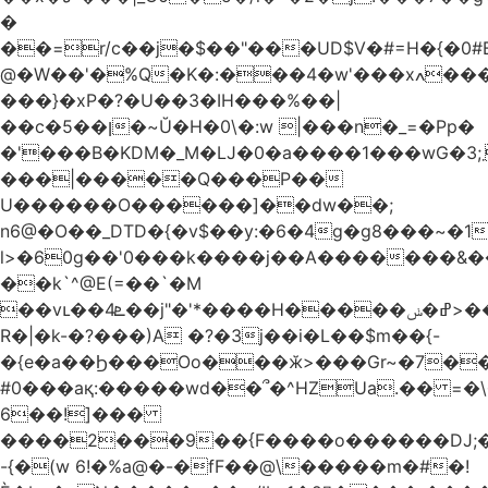
�
��=r/c��j�$��"���UD$V�#=H�{�0#B
@�W��'�%Q�K�:���4�w'���xߍ����r����PV��$�5�������mIz��}d���+h"SWq�w�d�w�Zas(H����qR��g�g��XNS&��9�5�Oȩ�O�
���}�xP�?�U��3�IH���%��|
��c�5��ן�~Ŭ�H�0\�:w |���n�_=�Pp�
�'���B�KDM�_M�Ǉ�0�a����1���wG�3;܂��%M�B�FV������`$)%�x|
���|�����Q���P��
U������O������]��dw��;
n6@�O��_DTD�{�v$��y:�6�4g�g8���~�
l>�60g��'0���k����j��A�������&��;wX���
��k`^@E(=��`�M
��vւ��4ܧ��j"�'*����H�����ߝ�ݭ>���_��I-
R�|�k-�?���)A �?�3j��i�L��$m��{-
�{e�a��Ϧ���Oo���ӂ>���Gr~�7����س~m��F;CZ .!O�ԇ4
#0���aқ:�����wd��՞�^HZUa.�� =�\
6��!]���
����2���9��{F����o������DJ;
-{�(w 6!�%a@�-�fF��@\�����m�#�!