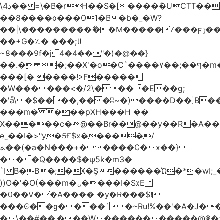
\4ڊ��=\�B�rH��S�[����ܽ�UCTT��+$PV�s��I�?
��8����o���O1�B�b�_�W?
��|\���������ޯ��M�����7���ϝݫ���OW|
��+G�؉� ���;ꀀ
~8���9f�j4�4��"�)�@��}
��.� �;��X'�o�C`����۷��;��ף�m����;����3��"�����6�Pg����#ͨ�?
���[� ����!>F�����
�W������<�/2\� ���E��g;
�'ǟ\�$����,���ʭ~�)����D��]B��_vܝ���>�6���{(���ZH�W�4x��S���8���Ek
���m� ���pXH���H ��
X�����c�@��Br��@��y��R�A��
e˽��I�>"y�5Ғ$x�����/
ܬ��(�a�N���+�����C�x��}
���Q����$�ψ5k�m3�
`IB�B�;�X�Ş������Ώ�*�wI;
))O�'�O(���m�ۍ����I�SxE
�0��V��A���� �y�R���$!
���Ͼ��g����`�~Ru!%��'�A�J��
�\��#��.���W�����������@®�>�b��