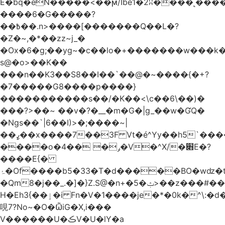
Ѐ�bq�eN�����<��ϻ/Ibe1�2ʭ����˻�����ۍ�
����6�G�����?
��߿��.n>����[�������Q��L�?
�Z�~,�*��zz~j_�
�Ox�6�g;��yg~�c��lo�+�������w��
s@�o>��K��
���n��K3��S8��I��`��@�~����{�+?
�7�����G8����p����}
�����������s ��/�K��<\c��6\��)�
���?>��~ ��v�?�__�m�G�|g_��w�ƓQ�
�Ngs��`|6� �I)>�;����~|
��ߨ��x����7��3F Vt�é^Yy��h5`����ۻ���5�"�}1k�[S��ͪ����l��blw��=��S.u}
����o�ݛ� ��4�V�^X/�׋E�?
����E{�
ۂ�Of����b5�33�T�d�����BO�wǳ�t1
�Qm8�j��_.�]�}Z.S@�n+�5�ݑ>��z���#��,s
H�Eh3{��ٳ�i Fn�V�1����je�*�0k�^\:�d�0�AOoNܰ� vLa��b�@�6��CM��H̷�~��)����h��o
哯7?No~�O�ѼiG�X,i���
V������U�ڪV�U�lY�a