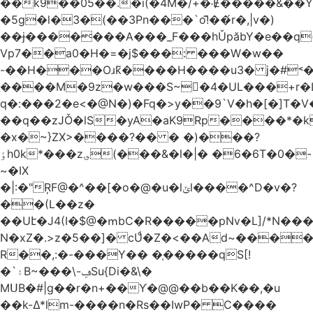
��k9��05��.�i(�4M�/+�˸Ɇ�����&��Y�הl���c�1:�[��5�y؏l��c��8`�/
�5g�l�3�(��3Pn���`o!͊��́r�,|v�)
��ɉ�������A���_F���hǓpăbY�e��q(
Vp7��a0�H�=�j$���: ���W�w��
-��H���Oɹk̃����H����u3� j�#˂��
����M�9z�w���S~�4�UL���+r�
q�:���2�
e<�@N�)�Fq�>y��9`V�һ�[�]T�
��q��zJǑ�lS�yA�aK9Rp����*�
�x�~}ZX>����?�� � �)���?
ٶh0k*���z؈(���&�l�|� �6�6T�0�-
~�IX
�|:�"ŖF@�^��[�o�@�u�lݶl����^D�v�?
��(L��z�
��Uէ�J4(I�$@�ՠbC�R�����pNv�L]/*N��
N�xZ�.>z�5��]� cUͩ�Z�<��Ad~�������T�
R��,:�-���Y�� �֤�����qS[!
�`۽B~���\-ݠSu{Di�&\�
MՍB�#|g��r�n+��Ƴ�@@��b��K��,�u
��k-Δ*lm-����n�Rs��IwP� C����