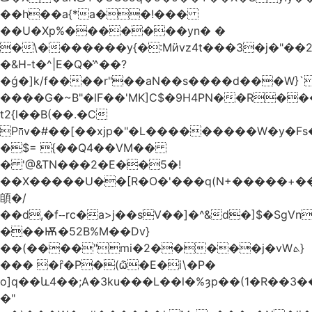
��h��a{*a��!���
��U�Xp%�������yn� �
�\�������y{�:Mӥvz4t���3�j�"��
�&H-t�^|E�Q�͗^��?
�ǵ�]k/f����r"��aN��s����d���W}`
����G�~B"�lF��'MK]C$�9H4PN��R�
t2{l��B(��.�C
P⩃v�#��[��xjp�"�L���������W�y�F
�$= {��Q4��VM��
� '@&TN���2�E��5�!
��X�����U��[R�O�'���q(N+�����+���
䫁�/
��d,�fⵧrc�a>j��sV��]�^&d�]$�SgVn�J��
���Ѭ�52B%M��Dv}
��(����"mi�2�����j�vWܬ}
��� �ȓ�P�(ѽ�E�i\�P�
o]q��և4��;A�3ku���L��l�%ȝp��(1�R��
�"