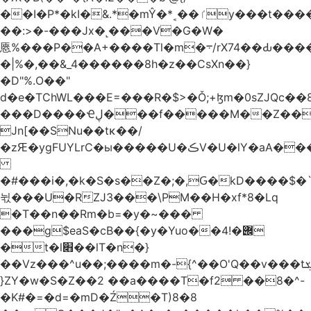
��I�P*�kI�&.*�mŶ�*˱��ٵy���t�����c�4'��cU'����d9�8��F��Y�a<.+�H�6���V��0����ԲT���|2�!j�YwP����oO��1u�B�ki/
��:>�-���Jx�˻���V�G�W�
㥦%���P��A+����Tl�m�܋/rX74��Ԃ����u�Zu��W�s4}
�|%�,��&_4������8h�z��CsXn��}
�D"%.O��"
d�e�TChWL���E=���R�$>�Ǒ;+ɮm�0sZJQc��8N���mۂX��#M�Q؃eM������zuz
���D����Ҽڸ���f�����M��Z��&ƕ�
Jn[��SNu��tĸ��/
�zԘ�ygFUYLrC�ы�����U�ڪV�U�lY�aA���
�#���i�,�k�S�s��Z�;�,Ԍ�kD����$�`�}@���b�`��⑴�1s
뉛���U�RZJ3���\PM��H�xf*8�Lq
�T��n��Rm�b=�y�~���
���g$eaS�cB��{�y�Yuo��݌�!4
�t�l׋��lT�n�}
��Vz���^u��;����m�-{^��O'Q��v���tܮ�H%��f�D��x����GMOY;���VF@���V�Ťg�%u(&12��mI��ɔ�yIt�iz��h4���ۓ�>���֪�h:_���W00
}ZY�w�S�Z��2 ��a����T�f2 ��8�^-
�K#�=�d=�mD�Ź�T)8�8