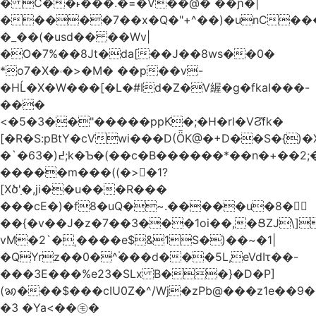
� C��˫���.�=�V��@� ��ɲ�|
�����7��x�Q�"+^��)�unC���
�_��(�usd�� ��Wv|
�O�7%��8Jt�da[��J��8ws��0�
*o7�X�˓�>�M� ��p��v-
�HĹ�X�W���[�L�#Id�Z�V䌂�g�fkaI���-
���
<�5�3��"�����ppK�;�H�rl�VϨ̽fk�
[�R�S:pBtY�cVwi���D(ȪK@�+D��S�{)
�`�6߄(�3;k�Ƅ�(��c�B������*��n�+��2;��^��Q�މ7X�v�b
�����m���((�>򍹐�1?
[Xծ߲'�,ji��u���R���
���cE�)�f8�uQ�~.�����u�8�𠗒
��{�v��J�z�7��3���1oi��,�ՑZJ\]
vM�2`�ˌ����e$&1S�)��~�1|
�QYrz��0�^۬���d���5L,eVdIτ��-
���3E���%e23�SLx B��}�D�P]
(ꩆ���$���cIU0Z�^/Wj�zPb@���z1e��9��{��ܮ�mJ��i�
�3 �Ya<��㋲�