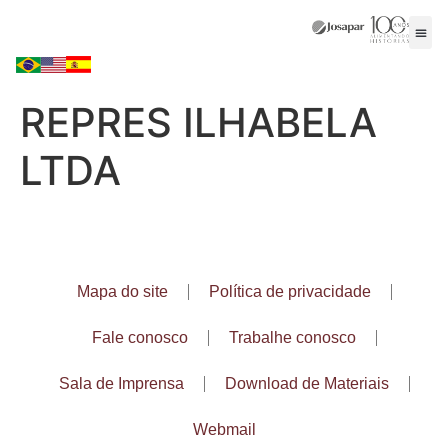
A E
Nossa
Onde
Traba
Fale
REPRES ILHABELA
LTDA
Mapa do site
Política de privacidade
Fale conosco
Trabalhe conosco
Sala de Imprensa
Download de Materiais
Webmail