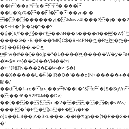
��h��a{*a��!���
��U�Xp%�������yn� �
�\�������y{�:Mӥvz4t���3�j�"��
�&H-t�^|E�Q�͗^��?
�ǵ�]k/f����r"��aN��s����d���W}`
����G�~B"�lF��'MK]C$�9H4PN��R�
t2{l��B(��.�C
P⩃v�#��[��xjp�"�L���������W�y�F
�$= {��Q4��VM��
� '@&TN���2�E��5�!
��X�����U��[R�O�'���q(N+�����+���
䫁�/
��d,�fⵧrc�a>j��sV��]�^&d�]$�SgVn�J��
���Ѭ�52B%M��Dv}
��(����"mi�2�����j�vWܬ}
��� �ȓ�P�(ѽ�E�i\�P�
o]q��և4��;A�3ku���L��l�%ȝp��(1�R��
�"