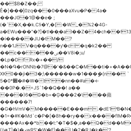
��$B�Z��;
Ê�]���̛j0zq���0���aXvu�P�4a�
���J0�1@��e� ;
(�`�X,��k.C!i�Y,�[:�W_�%2�4G-
a�EWu���"�?]�tl��֛�aI��Z�4�ch��!
�i�����JlJ�tM�� ?
n��1JV�q����ƴ�c �q�k2��
��c�����ݭ��V8i�;u/
�Lp�DfRx�+��/
�N�Գ�rONNb�7@�'�&��C�M��ti�+�A��
XK0��ji�3�;\������w�1���ީ�{n�� `
5�׋*0�#�W�t'�nn��#a�<-
��0P�.�=JS`1��Q��! a��
���)6�G�b=�Ģ���2�\���蘋
������7!
�G�hVmV�M�����E���m.�dE1ʴB�N�
�1=�#K�Md`c�P�[�8h��ry�� x����fIM�R
����Ax��*b��t:"�T�$�,a��Q�d��M�
{/ѭT]�}�ދwRS'�W�F}��U�2�RJ�k�'?