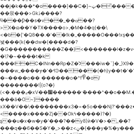
��j�k���*�o����]��C�]~ټ�l̃������7G��ß��ۻ�f�xڰ�}
��泶���>Gkڏ����?
ϥ���Ƿ��s�v��_��ߛ��?
>X�ɷ��Y�TX����o>,�M�4�q{��\
<�b�['�Q8��.�'��!k�_�����O���!xş
뇇���{k{��dw�{����d�?
�G�����������Z��}<�������l�z�
�\?�~����t�k
���I�C�lNn��Rp�Z�ל���iw�`]�_}X9��ᨰ��}
���w_����ɏ�'�ߞϿ�����{�h}y��t�'�?
�~����o�� ������o�^f߾�o/
��������!|{o?�}
(<�.���ޖ�xV��׷������·݇����^��o��M.��΍���_�?
���ӓ�O~]����
xX��V��\��������x3�=�5o���ǋ?'���z
<����x����Zj��Okϟ�����)?�}
ȿ��u�x�w�y�'���?��y8}ѝ�V�>�_��?
���q��6��S�Y�_>��z<ڼ�{���y�%�y���f���:ޚ���s8$