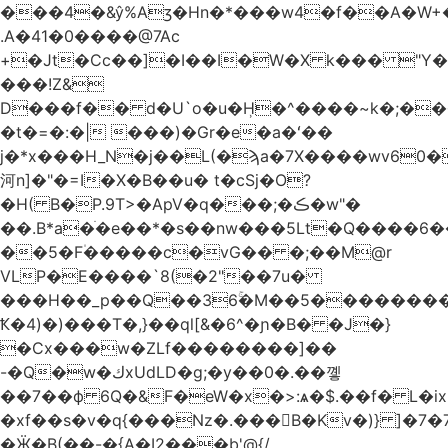
.A�41�0����@7Ac
+�Jt�Cc��]�I��I�W�X k��� "Y
���!Z&
D���f�� d�U`o�u�H̹�^����~k�;��
�t�=�:�| ���)�Gr�e�a�ʻ��
j�*x���H_N�j��L(�ϡa�7X����wv׈�60pM�
河n]�"�=I�X�B��u� t�cSj�O?
�H( B�P.9T>�ApV�q���;�ڪ�w"�
��.B*a�ֺ�e��*�s��nw���5Lt�Q����6
��5�F۠�����c�vG�� �;��M@r
VLP�E����`8(�2"��7u�
���H��_p��Q��36ۚ�M��5���������U
Ҟ�4)�)���T�,}��ql[&�6^�ɲ�B� �J�}
�Cx���w�ZLf��������]��
-�Q�w�كxUdLD�g;�y��0�.��꼫
��7��ф 6Q�&F�eW�x�>:ѧ�$.��f� L�ix
�xf��s�v�q{���Nz�.���B�Kv�)} ]�7�7{��]�j�yИW��ۦ6ٰٖ�M}
�Ӝ�B(��-�{A�I2���b'@{/