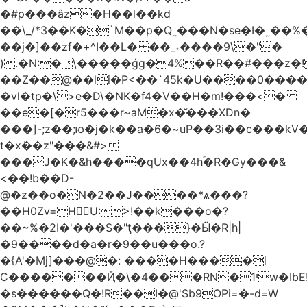
�#p���âz�H��l��kd
��\_/*3��K�`M��p�Q˷���N�se�I�˷��%��ۍ�_���W�00Į�J�r��H��(L��L6����iuɔ^e�MrX���5O���g�����݄9OӘ�����j��T����@�ҕ8���j
��j�]��zf�+^I��L� ��_˖����9\�"�
).�N:�\�����ǵg�4%��R��#���z�!
��Z��@��li�P<��`45k�U����0����
�vl�tp�\>e�D\�NK�f4�V��H�m!���<�
��e�[�r5���r~aM�x�̆���XDn�
���]-;z��;ю�j�k��a�6�~uP��3i��c���k
t�xܳ��z"���&#>
���J�K�&h����qUx��4h֕�R�Gy���&
<��!b��D-
@�z��o�N�2��J����*ѧ���?
��H0Zv=HU:>!��k���o�?
��~%�2I�'���S�"ţ���}�Ӹ�R|h|
�9����d�a�r�9��u���o.?
�{A'�Mj]���@�: ����H����i
C�������Ҋ�\�4���RN�י1w�IbE!
�s������Q�!R��I�@'Sb9OPi=�-d=W