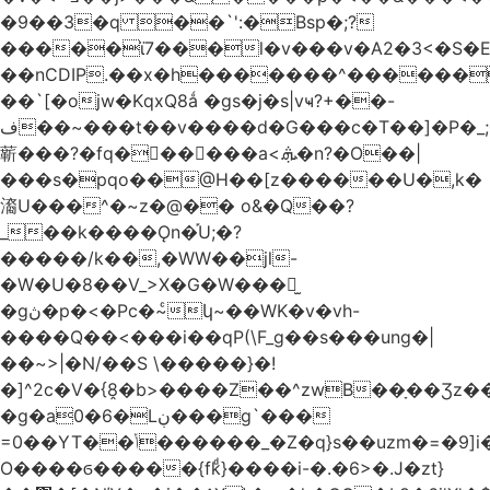
�9��3�q ��`':�Bsp�;?
�����ϊ7���l�v���v�A2�3<�S�E
��nCDIP.��x�h�������^������
��`[�ojw�ΚqxQ8ǻ �gs�j�s|vҹ?+��-
ف��~���t��v����d�G���c�T��]�P�
_
龩���?�fq������a<.ܞ�n?�O��|
���s�pqo��@H��[z������U�,k�
㵝U���^�~z�@�� o&�Q��?
_��k����Ǫn�֡U;�?
�����/k��,�WW��jl-
�W�U�8��V_>X�G�W���𾶲̫
�gڽ�p�<�Pc�~ͨկ~��WK�v�vh-
����Q��<���i��qP(\F_g��s���ung�|
��~ >|�N/��S \�����}�!
�]^2c�V�{8̭�b>����Z��^zwB��ָ��Ʒz�
�g�a0�6�Lڹ���g`���
=0��YT��ݳ������_�Z�q}s��uzm�=�9]i��?
O����ϭ�����{fkͩ}����i-�.�6>�.J�zt}