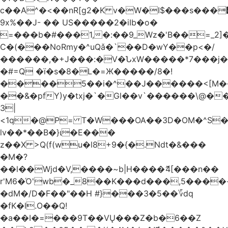
c��A^�<��nR[g2�K v�W�I$���s���
9x%��J- �� US�����2�iIb�o�
=���b�#���1,�:��9_Wz�'B��=_2
C�(���NoRmy�^uQǎ�`��D�wY��p<�/
������,�+J���:�V�ՆxW�����*7���j�
�#=Q �ï�s�8�L�=Ж�����/8�!
����5��i�^��J������<[M�
��&�pfY)y�txj�`�Gl��v`������\@�
3|
<1q�@P= T�W���OA��3D�OM�^S�)#�j��Q�
lv��*��B�}ι�E���
z��X >Q(f(wu�l8+9�{�.Ndt�&���
�M�?
��l��Wjd�V,����~b|H����ޮ4[���n��
r'M6�Ό'wb�_8��K���d���,5����
�dM�/D�F��"��H #}���3�5��؆dq
�fK�l.O��Q!
�a��I�=���9T��VŲ���Z�b�6��Z