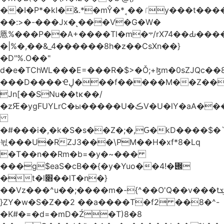
��I�P*�kI�&.*�mŶ�*˱��ٵy���t�����c�4'��cU'����d9�8��F��Y�a<.+�H�6���V��0����ԲT���|2�!j�YwP����oO��1u�B�ki/
��:>�-���Jx�˻���V�G�W�
㥦%���P��A+����Tl�m�܋/rX74��Ԃ����u�Zu��W�s4}
�|%�,��&_4������8h�z��CsXn��}
�D"%.O��"
d�e�TChWL���E=���R�$>�Ǒ;+ɮm�0sZJQc��8N���mۂX��#M�Q؃eM������zuz
���D����Ҽڸ���f�����M��Z��&ƕ�
Jn[��SNu��tĸ��/
�zԘ�ygFUYLrC�ы�����U�ڪV�U�lY�aA���
�#���i�,�k�S�s��Z�;�,Ԍ�kD����$�`�}@���b�`��⑴�1s
뉛���U�RZJ3���\PM��H�xf*8�Lq
�T��n��Rm�b=�y�~���
���g$eaS�cB��{�y�Yuo��݌�!4
�t�l׋��lT�n�}
��Vz���^u��;����m�-{^��O'Q��v���tܮ�H%��f�D��x����GMOY;���VF@���V�Ťg�%u(&12��mI��ɔ�yIt�iz��h4���ۓ�>���֪�h:_���W00
}ZY�w�S�Z��2 ��a����T�f2 ��8�^-
�K#�=�d=�mD�Ź�T)8�8