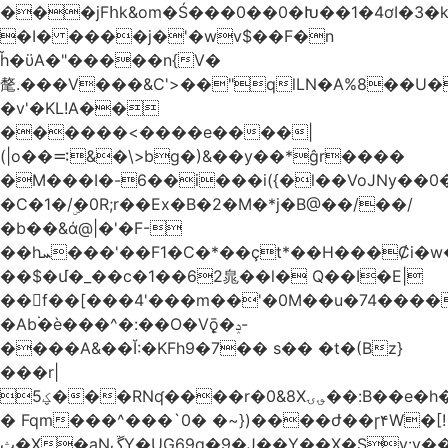
���jFհk&om�Ś���0��0�Խ��1�4ơI�3�
�I� ����j�'�wv$��F�n
ȟ�ϋA�"�����n{V�
氂.���V���&C'>��"qlLN�A%8��U
�v'�KL!A��
������<����e����|
(|o��࠺&�\>bg�)&��y��*ĝr����
�M���I�-6��i���i({�l��VoJNy��0
�C�1�/ۣ�0R;r��Ex�B�2�M�*j�B@��/��/
�b��&ά@|�'�F-
��hܚ���'��F1�C�*��ҫt*��H���Ȼi�w�_Z���aB����H
��$�մ�_��c�1��62㿡��l� Q��I�E|
��f��[���4'���m��'�0M��u�74����
�Ab۬�è���^�:��O�V݈ǭ�ݚ-
����A&��Ĭ:�KFh9�7�� s�� �t�(Bz}
���r|
ؼ5���RNʠ����r�0&8X؈ۍ��:B��e�h�h��1�F��FtÓc�LLW��5p�ZyyC�QX���v�@��0j�3��x���2���
� Fqm���^���`0� �~})����ժ��ɼ۴W�[!
ث�X�aNڱY�UG69q�9�J��Y��X�Sy:y��8�H~2,w�J4��z�T7F���߲"�&�-