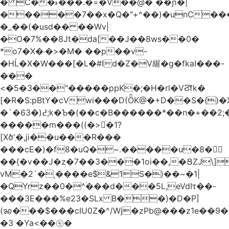
� C��˫���.�=�V��@� ��ɲ�|
�����7��x�Q�"+^��)�unC���
�_��(�usd�� ��Wv|
�O�7%��8Jt�da[��J��8ws��0�
*o7�X�˓�>�M� ��p��v-
�HĹ�X�W���[�L�#Id�Z�V䌂�g�fkaI���-
���
<�5�3��"�����ppK�;�H�rl�VϨ̽fk�
[�R�S:pBtY�cVwi���D(ȪK@�+D��S�{)
�`�6߄(�3;k�Ƅ�(��c�B������*��n�+��2;��^��Q�މ7X�v�b
�����m���((�>򍹐�1?
[Xծ߲'�,ji��u���R���
���cE�)�f8�uQ�~.�����u�8�𠗒
��{�v��J�z�7��3���1oi��,�ՑZJ\]
vM�2`�ˌ����e$&1S�)��~�1|
�QYrz��0�^۬���d���5L,eVdIτ��-
���3E���%e23�SLx B��}�D�P]
(ꩆ���$���cIU0Z�^/Wj�zPb@���z1e��9��{��ܮ�mJ��i�
�3 �Ya<��㋲�