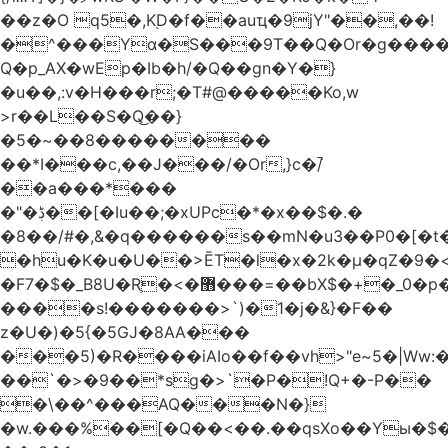
��z�O q5�,K֭D�f��auҵ�9jY"��,��!
�^���Yɑ�S���9T��Q�Or�g����
Q�p_AX�wEp�Ib�h/�Q��gn�Y�}
�u��,:v�H���r;�T#@�����Ko,w
>r��L��S�Q͜��}
�5�~��8��������
��*I���c,��J���/�Or,}c�/̚
��a���*���
�"�ڋ��[�Iu��;�xUPc�*�x��$�.�
�8��/#�,&�q������s��mN�u3��P0�[�t�
�hu�K�u�U��>ĒT�l�x�2k�μ�qZ�9�<
�F7�$�_B8U�Rֶ�<�޻���=��bX$�+�_0�p�=l
����s!�������>`)�1�j�&}�F��
z�U�)�5{�5GJ�8AA���
���5)�R����iAIo��f��vh>"e~5�|Ww:
��`�>�9��*sg�>`�P�!Q+�-P��
�\��^���AQ���N�}
�w.���%��[�Q��<��.��qsXo��Yы�$�j