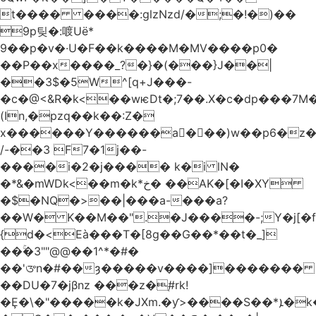
t���� ����:glzNzd/�;�!�)��
9p팆�:喥Uë*
9��p�v�·U�F��k����M�MV����p0�
��P��x����_?�}�(���}J��|
��3$�5W^[q+J���-
�c�@<&R�k<��wѥDt�;7��.X�c�dp���7M�
(In,�pzq��k��:Z�
x������Y������a�ٌ��)w��p6�z�
/-��3 F7�1j��-
����i�2�j���� k�i lN�
�*&�mWDk<��m�k*خ� ��AK�[�I�XY
�$�NQ�>��|���a-���a?
��W� K��M��".�J����-;Y�j[�f
{d�<Eà���T�[8g��G��*��t�_]
��ۚ�3""@@��1^*�#�
��'ᤅn�#��ȝ�����v����]�������
��DU�7�jβnz ���z�֚#rk!
�Ȩ�\�"�����k�JXm.�ƴ>����S��*ܐ�k��nJ�