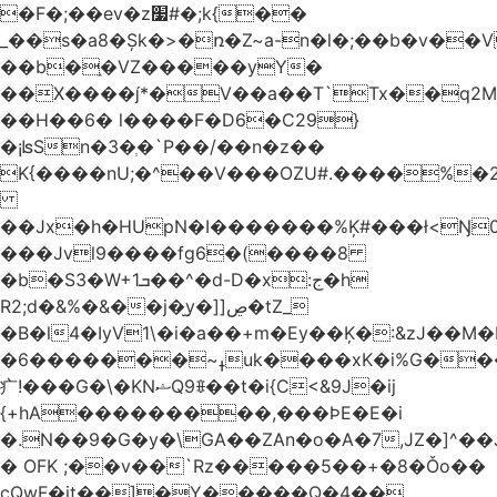
�F�;��ev�z׷#�;k{��
_��s�a8�Șk�>�ռ�Z~a-n�l�;��b�v�
��b�֑�VZ�����yΥ�
��X����*�V��a��T`Tx��q2M[
��H��6� l����F�D6�C29}
�¡ʪSn�3�ְ�`P��/��n�z��
K{����nU;�^��V���OZU#.����%�2
��Jx�h�HUpN�I�������%Ķ#���ł<Ŋ0
���Jvl9����fg
6�(����8
�b�S3�W+1ܒ��^�d-D�x:ج�h
R2;d�&%�&��j�̫y�]]ڝ�tZ_
�B�l4�IyV1\�i�a��+m�Ey��Ķ�:&zJ��M
�ߪ~�������6uk����xK�i%G����^��Ai�^rN���Ň�0���p���L>�
⽧!���G�\�KNޝQ9ꎖ��t�i{C<&9J�ij
{+hA���������,���ϷE�E�i
�.N��9�G�y�\GA��ZAn�o�A�7,JZ�]^�
� OFK ;��v��`Rz�����5��+�8�Ǒo��
cQwF�it��]�Y�����Q�4��