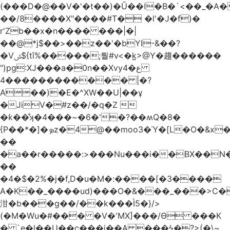
(���D�@��V�'�t��)�Ū��ǀ�B�`<��_�A���Zӏ�=�
��/8����X"����#T� �l'�J�f)�
r'Zb��x�n���� ���|�|
��@*j$��>��z��'�bYI-&��?
�Vݜ${tǐ%�����;퉡#v<�k̪>@Y�趨������
")pg:XJ���a�0n��Xvyع�4
���4��������� |�?
A��)�E�^XW��U|��ұ
�JiV�#z��/�q�Z 
�ƙ��̐ʞ�4���~�6�'�?��ʍQ�8�
{P��*�]�ܤz�4@��moo3�Ύ�[L�O�&x�Ǵ1���L�/@f�o!
��
�a��r�����:>���Nu���i��BX��
��
�4�$�2%�j�f,D�u�M�:����[�3����
A�K��_����ud)���O�&���_���>C�
泔�b���g��/��k���Ì5�}/>
(�M�Wu�#��� �V�'MX]���/Ѳ ���K
� `e�l��U��c���i��A ���ϟ�?>(�\~