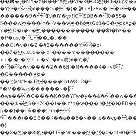
��޼�[�NΎ�z�i��^X\�vr�k�OO�L8�6j'X'�$�O���� �l�,���`�n�`��[���T��a{�-
�Y�Z@���"u�]�)�@Lʜ8]>8w�1�x
������9�PJ�IY�ջxЯO$DB��0�5S�
5���w���|h�~V��w�b\zGx8�C�okAg�
<�D�\�+������������ ��$1�bz��
�P�qsy�_��_�t.�̓�}
��Ct�v�\�Z'�#3������Y�o/
��Z�<ݎUx��;b^����m��������
<;p�;�-�3. <:�V=�ߝ<赓@�Y;�/
��z�v.����2��6蛽�N����4�+vӪ/
�Q�����o�
��vN#Н�J7����l|xtW8=C�?
*�M��%xs������~�|
�wǝ���C����K�9�YFw�y��&���w��
���;k�S�=74��t��:z*n�w���⌇��I�ED
[/��]��/��� m�
^���(��E;3��K��a��6�>��_e��cp� ,
�}
��3���89��L)E�Nn�����d�e1H0�ӝR