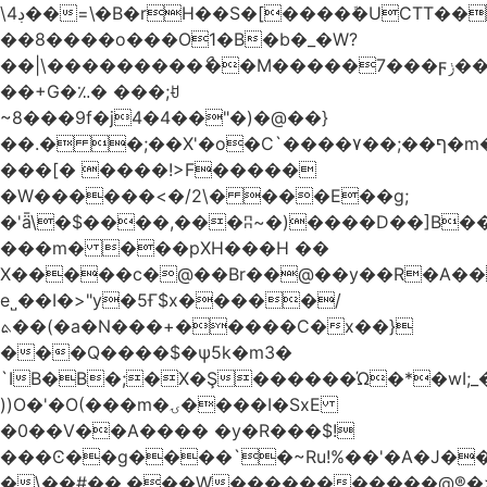
\4ڊ��=\�B�rH��S�[����ܽ�UCTT��+$PV�s��I�?
��8����o���O1�B�b�_�W?
��|\���������ޯ��M�����7���ϝݫ���OW|
��+G�؉� ���;ꀀ
~8���9f�j4�4��"�)�@��}
��.� �;��X'�o�C`����۷��;��ף�m����;����3��"�����6�Pg����#ͨ�?
���[� ����!>F�����
�W������<�/2\� ���E��g;
�'ǟ\�$����,���ʭ~�)����D��]B��_vܝ���>�6���{(���ZH�W�4x��S���8���Ek
���m� ���pXH���H ��
X�����c�@��Br��@��y��R�A��
e˽��I�>"y�5Ғ$x�����/
ܬ��(�a�N���+�����C�x��}
���Q����$�ψ5k�m3�
`IB�B�;�X�Ş������Ώ�*�wI;
))O�'�O(���m�ۍ����I�SxE
�0��V��A���� �y�R���$!
���Ͼ��g����`�~Ru!%��'�A�J��
�\��#��.���W�����������@®�>�b��