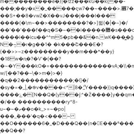
m���������e�}|�!zz���kG��k{��-
���;��y�x�_�����ϛw7��~����>.꧛7�
��S+��8�vwZ�X��vJ���j���ӏ���
����{�\m~��>��������?�>]뛻{�|�~}�/
��'��'���f��q�S�~��i�����޺�s���c�K�>���f}
����i��icu�
�^^m5�pb��&�n.wK���͇�ǧ
N�~͎�ɾ�g��1� �k���Շ���E�?
{��>>~z���������y��m���*��y}
�18w�nֲ�?�V'�{��?
�~�Y���kO�=�������������vA;�\\�m
w/[��?��~\ַ�>m�}>�}
�q��2�����������;�l]�/
�sy�=�_|,�֎v����<^|8�ޯ_Y����}}q����)
����ݺ�[N��Q�{y��:^�Ż����]y��qm�<=m}>�����\�'����/
�/�� ����������ry^8-
u~�~�ތ��o�k_>=~�po|
���_݃���'�q�<���~
��O������6�_�D���Q��(n�E���º���
�̼�Q��?