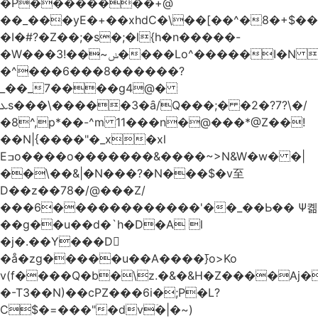
�Р��������+@
��_���yE�+��xhdC�\��[��^�8�+$�
�I�#?�Z��;�s�;�l{h�n�����-
�W���ݭ~��!3����Lo^�����I�N C��k������������P�A�8~�^X�#e5�����G6���^x��� )
�^���6���8������
?
_��_7����g4@�
ܥs���\�����3�ȃ/Q���;� �2�?7?\�/
�8^,p*��-^m 11���n�@���*@Z��!
��N|{����"�_x�xl
Eߏo����o�������&����~>N&W�w� �|
��\��&|�N���?�N���$�v至
D��z��78�/@���Z/
���6������������'��_��Ь�� Ѱ콂
��g��u��d�`h�D�A l
�j�.��Y���D
�å�zg�����u��A����߫}o>Ko
v(f����Q�b�\z.�&�&H�Z����Aj�
�-T3��N)��cPZ���6i�;P�L?
C$�=���"�dvؔ�|�~)