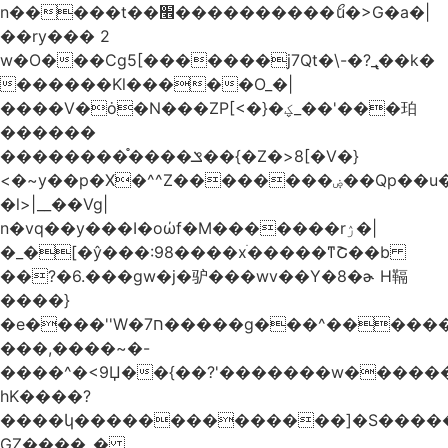
n�����t��׮����������ޯu�>G�a�|
��ry��� 2
w�O���Cg5[�������j7Qt�\-�?_̢��k�
������Kl�����O_�|
����V�ȯ�N���ZP[<�}�ؼ_��'���珀
������
��������֯����ݏ��{�Z�>8[�V�}
<�~y��p�X�^^Z��������ۻ��Qp��u���\�m���k�?
�l>|__��Vg|
n�vq��y���I�oώf�M�������rۯ�|
�_�[�ŷ���:98����xֹ�����ͳՇ��b
��?�6.���gw�j�驴���wv��Y�8�ɚ H䩹
����}
�e����''W�ח7�����g���^�������և����>�����%H�����_�?
���,����~�-
����^�<9Џ��{��?'�������w�������9z�
̛hK����?
����կ��������������]�S�����o�
GZ����_�