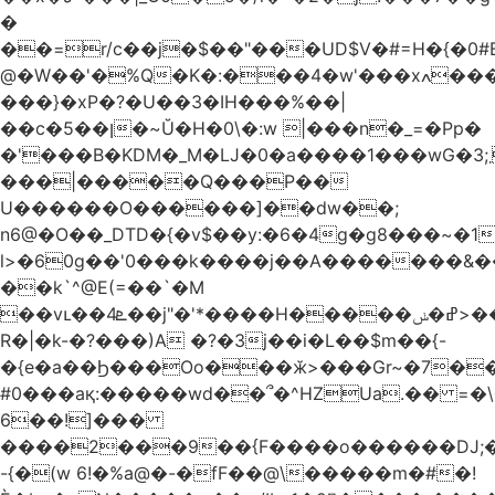
�
��=r/c��j�$��"���UD$V�#=H�{�0#B
@�W��'�%Q�K�:���4�w'���xߍ����r����PV��$�5�������mIz��}d���+h"SWq�w�d�w�Zas(H����qR��g�g��XNS&��9�5�Oȩ�O�
���}�xP�?�U��3�IH���%��|
��c�5��ן�~Ŭ�H�0\�:w |���n�_=�Pp�
�'���B�KDM�_M�Ǉ�0�a����1���wG�3;܂��%M�B�FV������`$)%�x|
���|�����Q���P��
U������O������]��dw��;
n6@�O��_DTD�{�v$��y:�6�4g�g8���~�
l>�60g��'0���k����j��A�������&��;wX���
��k`^@E(=��`�M
��vւ��4ܧ��j"�'*����H�����ߝ�ݭ>���_��I-
R�|�k-�?���)A �?�3j��i�L��$m��{-
�{e�a��Ϧ���Oo���ӂ>���Gr~�7����س~m��F;CZ .!O�ԇ4
#0���aқ:�����wd��՞�^HZUa.�� =�\
6��!]���
����2���9��{F����o������DJ;
-{�(w 6!�%a@�-�fF��@\�����m�#�!