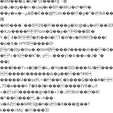
�8M���]L�U�ʺ[o���Fg`-뵺
@�J�dg��t<�Uwj�r�6�ְWnJ�s*��
��y�w�~ى&@�E��@ Jm����g�ˮ�(kA��b�^"���3���4�q��E$�J���`�%�y�JcX����2��R�,q0��3�
㩷
�N0���`��52B�����g�Xc@�ц�e��3[
�XJy���� om�Q��p� 9��$E�
Y.�|`4�9�刾��iI� T�W�v�WB���/
�p�%� H*F0����D!
[ր1�(0p�0iw�:�0m!@���0����d)���G
�*<�%��K˚�; y~.���y\�4;��>�J� "�
��}
���I��7+s�]��Iٮ�Yq��QGi���4U�����
����t������ԃ�g����*#X
�����U��szPL<���Kͺ�b���Q�I��#�
_73�e���h T�8�|�r�������{V8�ٺ!!
+�{u�����ģn�6�+�:J!8oV���#}
�*����� _�~h��-
ݍ�AZ��MR@�h�U)�X���쎑��݁?
k���٪Mq`����3}