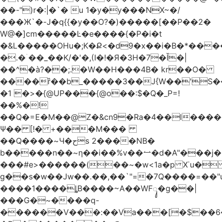
��-")r�:|�`� u 1�y�y���NX~�/
���Ж`�-J�q{{�y��O?�)�����[��P��2�
W@�]cm�����Ŀ�e����{�P�i�t
�&L�����OHu�;K�Ք<�d9�x��i�B�*��
�.�ۤ��_��K/�'�,(I�!�Я�3H�7�Ǐ�|
��^�à?��;.�W��H���4Β� kr��O�
����ȑ��b_�����3��J{W��'S�
�1 �>�{@UP���{@o��:$�Q�_P=!
��%�!
��Q�=E�M��@Z�&cn9�Ra�4��l����
Ψ�� [!� +���M���
��Q����~Ч�حs 2����NB�
b�����n��~ƞ��i��%v��⥎�d�A"���j�
���#e>������(��~�w<1a�p X˙u�
g��s�w��Jw��.��,��`"=�7Q����=��
����1����ȴB����~A��WFᬸ�g��|
���G�~����q-
������V���:��Va���[�$��6�