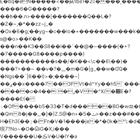
Ѐ�bq�eN�����<��ϻ/Ibe1�2ʭ����˻�����ۍ�
����6�G�����?
��߿��.n>����[�������Q��L�?
�Z�~,�*��zz~j_�
�Ox�6�g;��yg~�c��lo�+�������w��
s@�o>��K��
���n��K3��S8��I��`��@�~����{�+?
�7�����G8����p����}
�����������s ��/�K��<\c��6\��)�
���?>��~ ��v�?�__�m�G�|g_��w�ƓQ�
�Ngs��`|6� �I)>�;����~|
��ߨ��x����7��3F Vt�é^Yy��h5`����ۻ���5�"�}1k�[S��ͪ����l��blw��=��S.u}
����o�ݛ� ��4�V�^X/�׋E�?
����E{�
ۂ�Of����b5�33�T�d�����BO�wǳ�t1
�Qm8�j��_.�]�}Z.S@�n+�5�ݑ>��z���#��,s
H�Eh3{��ٳ�i Fn�V�1����je�*�0k�^\:�d�0�AOoNܰ� vLa��b�@�6��CM��H̷�~��)����h��o
哯7?No~�O�ѼiG�X,i���
V������U�ڪV�U�lY�a