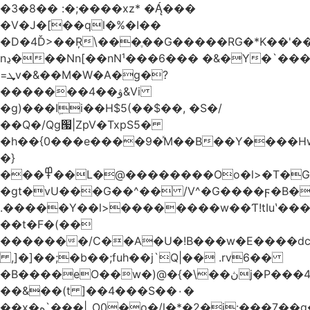
�3�8�� :�;����xz* ����
�V�J�[��ql�%�I��
�D�4Ď>��Ŗ\���ֶ��G�����RG�*K��'��
nڍ���Nn[��nN¹���6��� �&�Y�`�����-
=ܜv�&��M�W�A�g�?
�������4��ۋ&Vi
�g)���Iܹi��H$5(��$��, �S�/
��Q�/Qg՗|ZpV�TxpS5�
�h��{0���e����9�ͯM��B��Y����
�}
���߾��L�@��������Oo�l>�T�GO���p{�*�Smmn������GM���A��?
�gt�vU���G��^�� /V^�G����ϝ�B�
.�����Y��l>��������w��Ƭ!tIuʽ��
��t�F�(��
�������/C��A�U�!B���w�E����dc
,]�]��;�b��;fuh��j`Q|�� .rv6��
�B����eO��w�)@�{�\��ڽj�P���4$%��ܑ
��&��(t ]��4���S��٠�
͏��x�ه`���|_O0�o�/l�*�2�j:���7��g�/