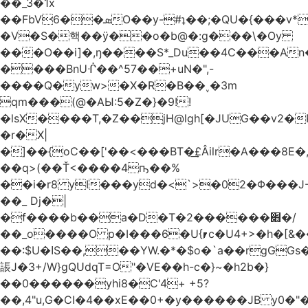
��_3�1x
��FbVܣ��6O��y-#ʇ��;�QU�{���v*�<�e�
�V�S�핵��ӱ��o�b@�:g���\�Oy
���O��i]�,ŋ����S*_Du��4C���An
����BnUᒖ��^57��+uN�",-
����Q�yw>�X�R�B��˯�3m
qm���(@�AЫ:5�Z�}�9!!
�lsX����T,�Z��jH@lgh[�JUG��v2�
�r�X|
�]��{oC��['��<���BT�͢£Âilr�A���8E�,
��q>(��Ť<����4ҧ��%
��i�r8 yI���yd�<`>�02�Φ���J
��_ Dj�|
�f����b��a�D�T�2������׋�/
��_o����O p�I���6�U{⎖c�U4+>�h�[&���
��:$U�ߊS��,��YW.�*�$o�`a��rgGGs�~
䛫J�3+/W}gQՍdqT=O"�VE��h-c�}~�h2b�}
��0������yhi8�C'4+ +5?
��,4"u,G�CI�4��xE��0+�y������JB y0�"