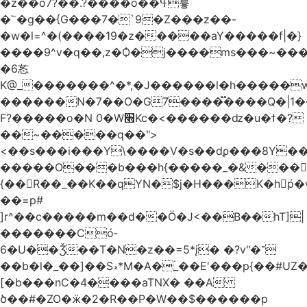
�z��o7?��.?����o��ߟ륳
�՟�g��{G���7�`9�Z���z��-
�w�l=^�(����19�z�����aY�����f|�}
����9^v�q��,z�Ѻ�j����ms���~������h�
�6㣽
K@_�������^�*,�J������l�h�����w
������N�7��O�G7����֟����Q�|1�
F?�����o�N 0�W׫Kc�<������ǳ�u�ϯ�?
��~�����q��">
<��s���i���Y\����V�s��dϼ���8Y�
�����O���b���h{�����_�&���
{��R��_��K��qYN�$j�H���K�hp҆�
��=p#
]r^��c�����m��d��Ö�J<��B��hT]|
�������Có­
6�U��Ǯ��T�N�z��=5*į� �?v"�־
��b�l�_��]��Sޑ*M�A�۬_��E'���p{��#UZ�D\1��%\9�<0Kl�>:
[�b���nC�4����aTNX� ��A
ծ��#�ZO�ӝ�2�R��P�W��$������p