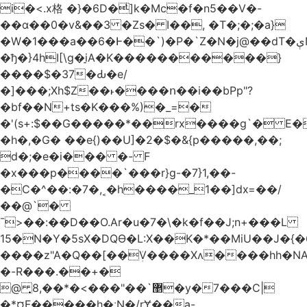
i�<.x格 �}�6D�ͥ]k�Mc�f�n5��V�-
��ɑ��0�v&��3 �Zs� I��, �T�;�;�a}
�W�1���a��6�Ͱ��`)�P�`Z�N�j@��dT�ېN*��ruh���5����P�H�%��'(9vS#�����G�I�l�
�ђ�}4hI[\g�̠iA�K�����������}
����$�37�Ԃ�e/
�]���;Xh$Z��˫����ո��i��bPp"?
�bf��N+ts�K���%)�_=�
�'(s+:$��G�����*��rx����g`� E�
�h�,�G� ��e{)��U]�2�$�&{p�����,��;
d�;�e�i��� �- F
�x���p����`���r}g-�7}1,��-
�C�^��:�7�,˱�h����_1��]dx=��/
��@`�
¯>��
:��D��O.Ar�u�7�\�k�f��J;n+���L
15�N�Y�5sX�DQӨ�L:X��K�*��MiU��J�{
����z"A�Q��[��ܲV����Xʌ����hh�NA
�-R���.��+�
@ ͎޵`��"���>�*��,8�y�7���C|
�*¤F�����h�ːN�/rɎ��a-