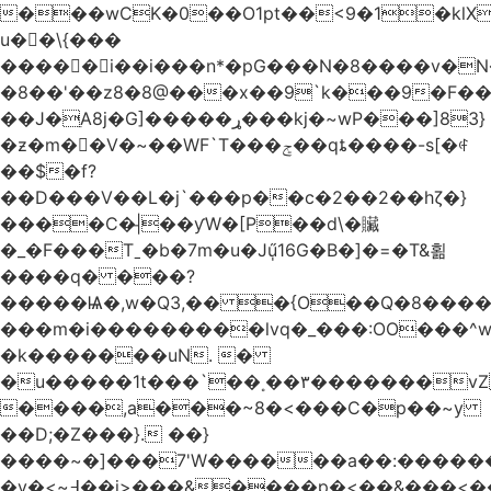
���wCK�0��O1pt��<9�1�klX
u��\{���
�����i��i���n*�pG���N�8����v�N
�8��'��z8�8@���x��9`k���9�F�
��J�ֵA8j�G]�����ړ���kj�~wP���]83}
�ƶ�m��V�~��WF`T���ݮ��qȶ����-s[�ꏶ
��$�f?
��D���V��L�j`���p��c�2��2��hζ�}
����C�|̵��ƴW�[P��d\�贜
�_�F���Tˍ�b�7m�u�Jű̩16G�B�]�=�T&횖
����q� ���?
�����Ѩ�,w�Q3,�� �{O��Q�8�����O
���m�i���������lvq�_���:OO���^w
�k�������uN. �
�u�����1t���`��˳��۳�������v
����,a���~8�<���C�p��~y
��D;�Z���}. ��}
����~�]���7'W������a��:�����
�v�<~߃��j>���&����p�<��&���<����