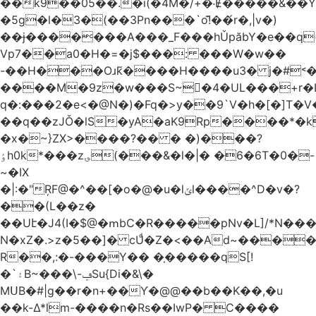
��k9��05��.�i(�4M�/+�˸Ɇ�����&��Y�הl���c�1:�[��5�y؏l��c��8`�/
�5g�l�3�(��3Pn���`o!͊��́r�,|v�)
��ɉ�������A���_F���hǓpăbY�e��q(
Vp7��a0�H�=�j$���: ���W�w��
-��H���Oɹk̃����H����u3� j�#˂��
����M�9z�w���S~�4�UL���+r�
q�:���2�
e<�@N�)�Fq�>y��9`V�һ�[�]T�
��q��zJǑ�lS�yA�aK9Rp����*�
�x�~}ZX>����?�� � �)���?
ٶh0k*���z؈(���&�l�|� �6�6T�0�-
~�IX
�|:�"ŖF@�^��[�o�@�u�lݶl����^D�v�?
��(L��z�
��Uէ�J4(I�$@�ՠbC�R�����pNv�L]/*N��
N�xZ�.>z�5��]� cUͩ�Z�<��Ad~�������T�
R��,:�-���Y�� �֤�����qS[!
�`۽B~���\-ݠSu{Di�&\�
MՍB�#|g��r�n+��Ƴ�@@��b��K��,�u
��k-Δ*lm-����n�Rs��IwP� C����