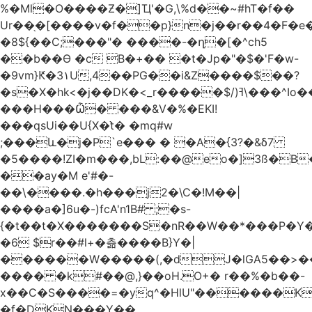
%�Ml�O����Ƶ�]Ҵ'�G,\%d��~#hT�f��
Ur��֖�[����v�f��p}n�j��r��4�F�
�8${��C;���"� ����-�ղ�[�^ch5
��b��Ɵ �c B�+�� �t�Jp�"�$�'F�w-
�9vm}Ԟ�3۱U,4��PG��i&Z����$��?
�s�X�hk<�j��DK�<_r�����$/)ߔ\���^Io��(�9�x��g�s��S�\"FH�BwN�Q�
���H���Ѽ� ���&V�%�EKI!
���qsUi��U{X�t̀� �mq#w
;���և�j�P`e��� � �A�{3?�&δ7
�5����!ZI�m���,bL:��@eo�]3ß�B
��ay�M e'#�-
��\����.�h���j2�\C�!M��|
����a�]6u�-)fcA'n1B# ;�s-
{�t��t�X�������S�nR��W��*���P�Y�
�6 $r��#l+�츪���� B}Y�|
������W�����(,�dJ�lGA5��>��@A�X��
���� �k#��@,}��oH.O+� r��%�b��-
x��C�S����=�yq^�HlU"������K
�f�DKN���Y��