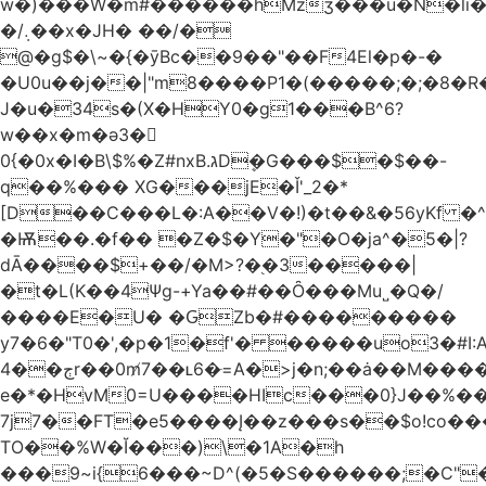
w�)���W�m#������hMzʒ���u�N�li�
�/܉��x�JH� ��/�
@�g$�\~�{�ȳBc��9��"��F4El�p�-�
�U0u��j��|"m8����P1�(�����;�;�8�
J�u�34s�(X�HY0�g1���B^6?
w��x�m�ә3�
0{�0x�I�B\$%�Z#nxB.גDܷ�G���$�$��-
q��%��� XG���jE�Ǐ'_2�*
[D��C���L�:A��V�!)�t��&�56yKf �^
�Ѭ��.�f�� �Z�$�Y�"�O�ja^�5�|?
dĀ����$+��/�M>?�֭�3�����|
�t�L(K��4Ψg-+Ya��#��Ȏ���Mu˽�Q�/
����E�U� �ԌZb�#���������
y7�6�"T0�',�p�1�f'� �����uo3�#
ڄ��4r��0m̸7��ʟ6�ּ=A�>j�n;��ȧ��M����at���7q-
e�*�HvM0=U����HIc���0}J��%�
7j7��FT�e5����Į��z���s��$o!co���A
TO��%W�Ĭ���)\�1A�h
���9~i{6���~D^(�5�S������;�C"