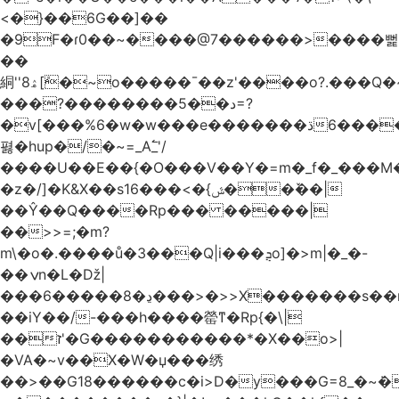
<�}��6G��]��
�9F�ɾ0��~����@7������>����뻝
��
絧''8ۿ[ܽ�~ο�����¯��z'����o?.���Q�~��t��/
���?��������5��د=?
�v[���%6�w�w���e�ڌ�������6���[�����
폃�hup�/�~=_A߱_'/
����U��E��{�O���V��Y�=m�_f�_���M
�z�/]�K&X��sݜ}�>���16��ٚ��|
��Ŷ��Q����Rp��� �����|
��>>=;�m?
m\�o�.����ů�3���Q|i���ܯo]�>m|�_�-
��ݍn�L�ǅ|
���6�����8�ڍ���>�>>X�������s��r��U�ş�-
��iY��/-���h����罃ͳ�Rp{�\|
��ז'�G�����������*�X��o>|
�VA�~v��X�W�џ���绣
��>��G18������c�i>D�y���G=8_�~ܿ�>