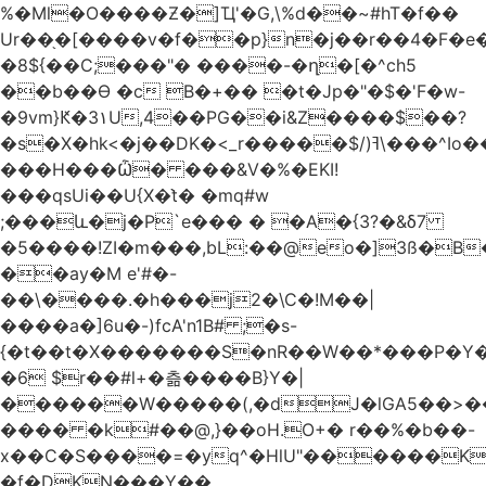
%�Ml�O����Ƶ�]Ҵ'�G,\%d��~#hT�f��
Ur��֖�[����v�f��p}n�j��r��4�F�
�8${��C;���"� ����-�ղ�[�^ch5
��b��Ɵ �c B�+�� �t�Jp�"�$�'F�w-
�9vm}Ԟ�3۱U,4��PG��i&Z����$��?
�s�X�hk<�j��DK�<_r�����$/)ߔ\���^Io��(�9�x��g�s��S�\"FH�BwN�Q�
���H���Ѽ� ���&V�%�EKI!
���qsUi��U{X�t̀� �mq#w
;���և�j�P`e��� � �A�{3?�&δ7
�5����!ZI�m���,bL:��@eo�]3ß�B
��ay�M e'#�-
��\����.�h���j2�\C�!M��|
����a�]6u�-)fcA'n1B# ;�s-
{�t��t�X�������S�nR��W��*���P�Y�
�6 $r��#l+�츪���� B}Y�|
������W�����(,�dJ�lGA5��>��@A�X��
���� �k#��@,}��oH.O+� r��%�b��-
x��C�S����=�yq^�HlU"������K
�f�DKN���Y��