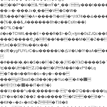
��I�P*�kI�&.*�mŶ�*˱��ٵy���t�����c�4'��cU'����d9�8��F��Y�a<.+�H�6���V��0����ԲT���|2�!j�YwP����oO��1u�B�ki/
��:>�-���Jx�˻���V�G�W�
㥦%���P��A+����Tl�m�܋/rX74��Ԃ����u�Zu��W�s4}
�|%�,��&_4������8h�z��CsXn��}
�D"%.O��"
d�e�TChWL���E=���R�$>�Ǒ;+ɮm�0sZJQc��8N���mۂX��#M�Q؃eM������zuz
���D����Ҽڸ���f�����M��Z��&ƕ�
Jn[��SNu��tĸ��/
�zԘ�ygFUYLrC�ы�����U�ڪV�U�lY�aA���
�#���i�,�k�S�s��Z�;�,Ԍ�kD����$�`�}@���b�`��⑴�1s
뉛���U�RZJ3���\PM��H�xf*8�Lq
�T��n��Rm�b=�y�~���
���g$eaS�cB��{�y�Yuo��݌�!4
�t�l׋��lT�n�}
��Vz���^u��;����m�-{^��O'Q��v���tܮ�H%��f�D��x����GMOY;���VF@���V�Ťg�%u(&12��mI��ɔ�yIt�iz��h4���ۓ�>���֪�h:_���W00
}ZY�w�S�Z��2 ��a����T�f2 ��8�^-
�K#�=�d=�mD�Ź�T)8�8