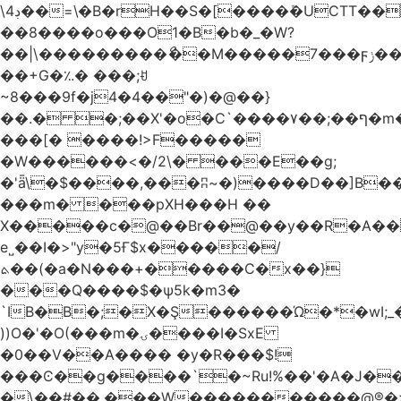
\4ڊ��=\�B�rH��S�[����ܽ�UCTT��+$PV�s��I�?
��8����o���O1�B�b�_�W?
��|\���������ޯ��M�����7���ϝݫ���OW|
��+G�؉� ���;ꀀ
~8���9f�j4�4��"�)�@��}
��.� �;��X'�o�C`����۷��;��ף�m����;����3��"�����6�Pg����#ͨ�?
���[� ����!>F�����
�W������<�/2\� ���E��g;
�'ǟ\�$����,���ʭ~�)����D��]B��_vܝ���>�6���{(���ZH�W�4x��S���8���Ek
���m� ���pXH���H ��
X�����c�@��Br��@��y��R�A��
e˽��I�>"y�5Ғ$x�����/
ܬ��(�a�N���+�����C�x��}
���Q����$�ψ5k�m3�
`IB�B�;�X�Ş������Ώ�*�wI;
))O�'�O(���m�ۍ����I�SxE
�0��V��A���� �y�R���$!
���Ͼ��g����`�~Ru!%��'�A�J��
�\��#��.���W�����������@®�>�b��