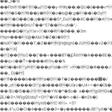
��_3�1x
��FbVܣ��6O��y-#ʇ��;�QU�{���v*�<�e�
�V�S�핵��ӱ��o�b@�:g���\�Oy
���O��i]�,ŋ����S*_Du��4C���An
����BnUᒖ��^57��+uN�",-
����Q�yw>�X�R�B��˯�3m
qm���(@�AЫ:5�Z�}�9!!
�lsX����T,�Z��jH@lgh[�JUG��v2�
�r�X|
�]��{oC��['��<���BT�͢£Âilr�A���8E�,
��q>(��Ť<����4ҧ��%
��i�r8 yI���yd�<`>�02�Φ���J
��_ Dj�|
�f����b��a�D�T�2������׋�/
��_o����O p�I���6�U{⎖c�U4+>�h�[&���
��:$U�ߊS��,��YW.�*�$o�`a��rgGGs�~
䛫J�3+/W}gQՍdqT=O"�VE��h-c�}~�h2b�}
��0������yhi8�C'4+ +5?
��,4"u,G�CI�4��xE��0+�y������JB y0�"