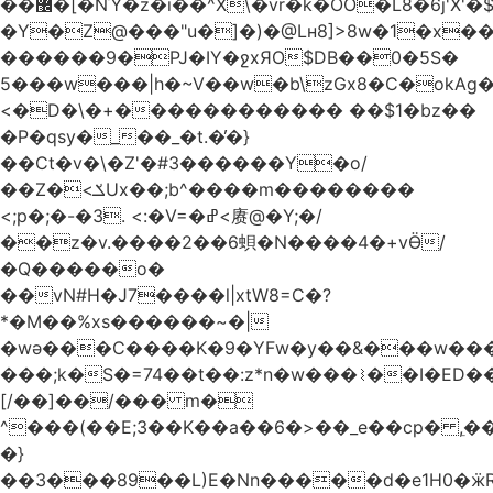
��޼�[�NΎ�z�i��^X\�vr�k�OO�L8�6j'X'�$�O���� �l�,���`�n�`��[���T��a{�-
�Y�Z@���"u�]�)�@Lʜ8]>8w�1�x
������9�PJ�IY�ջxЯO$DB��0�5S�
5���w���|h�~V��w�b\zGx8�C�okAg�
<�D�\�+������������ ��$1�bz��
�P�qsy�_��_�t.�̓�}
��Ct�v�\�Z'�#3������Y�o/
��Z�<ݎUx��;b^����m��������
<;p�;�-�3. <:�V=�ߝ<赓@�Y;�/
��z�v.����2��6蛽�N����4�+vӪ/
�Q�����o�
��vN#Н�J7����l|xtW8=C�?
*�M��%xs������~�|
�wǝ���C����K�9�YFw�y��&���w��
���;k�S�=74��t��:z*n�w���⌇��I�ED
[/��]��/��� m�
^���(��E;3��K��a��6�>��_e��cp� ,
�}
��3���89��L)E�Nn�����d�e1H0�ӝR