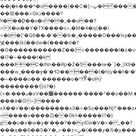
��j�k���*�o����]��C�]~ټ�l̃������7G��ß��ۻ�f�xڰ�}
��泶���>Gkڏ����?
ϥ���Ƿ��s�v��_��ߛ��?
>X�ɷ��Y�TX����o>,�M�4�q{��\
<�b�['�Q8��.�'��!k�_�����O���!xş
뇇���{k{��dw�{����d�?
�G�����������Z��}<�������l�z�
�\?�~����t�k
���I�C�lNn��Rp�Z�ל���iw�`]�_}X9��ᨰ��}
���w_����ɏ�'�ߞϿ�����{�h}y��t�'�?
�~����o�� ������o�^f߾�o/
��������!|{o?�}
(<�.���ޖ�xV��׷������·݇����^��o��M.��΍���_�?
���ӓ�O~]����
xX��V��\��������x3�=�5o���ǋ?'���z
<����x����Zj��Okϟ�����)?�}
ȿ��u�x�w�y�'���?��y8}ѝ�V�>�_��?
���q��6��S�Y�_>��z<ڼ�{���y�%�y���f���:ޚ���s8$