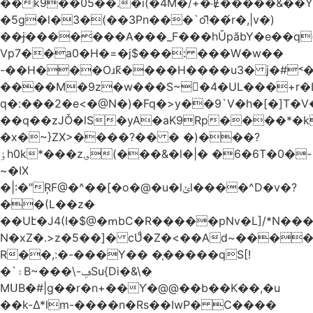
��k9��05��.�i(�4M�/+�˸Ɇ�����&��Y�הl���c�1:�[��5�y؏l��c��8`�/
�5g�l�3�(��3Pn���`o!͊��́r�,|v�)
��ɉ�������A���_F���hǓpăbY�e��q(
Vp7��a0�H�=�j$���: ���W�w��
-��H���Oɹk̃����H����u3� j�#˂��
����M�9z�w���S~�4�UL���+r�
q�:���2�
e<�@N�)�Fq�>y��9`V�һ�[�]T�
��q��zJǑ�lS�yA�aK9Rp����*�
�x�~}ZX>����?�� � �)���?
ٶh0k*���z؈(���&�l�|� �6�6T�0�-
~�IX
�|:�"ŖF@�^��[�o�@�u�lݶl����^D�v�?
��(L��z�
��Uէ�J4(I�$@�ՠbC�R�����pNv�L]/*N��
N�xZ�.>z�5��]� cUͩ�Z�<��Ad~�������T�
R��,:�-���Y�� �֤�����qS[!
�`۽B~���\-ݠSu{Di�&\�
MՍB�#|g��r�n+��Ƴ�@@��b��K��,�u
��k-Δ*lm-����n�Rs��IwP� C����