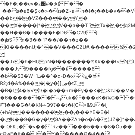
�F�;��ev�z׷#�;k{��
_��s�a8�Șk�>�ռ�Z~a-n�l�;��b�v�
��b�֑�VZ�����yΥ�
��X����*�V��a��T`Tx��q2M[
��H��6� l����F�D6�C29}
�¡ʪSn�3�ְ�`P��/��n�z��
K{����nU;�^��V���OZU#.����%�2
��Jx�h�HUpN�I�������%Ķ#���ł<Ŋ0
���Jvl9����fg
6�(����8
�b�S3�W+1ܒ��^�d-D�x:ج�h
R2;d�&%�&��j�̫y�]]ڝ�tZ_
�B�l4�IyV1\�i�a��+m�Ey��Ķ�:&zJ��M
�ߪ~�������6uk����xK�i%G����^��Ai�^rN���Ň�0���p���L>�
⽧!���G�\�KNޝQ9ꎖ��t�i{C<&9J�ij
{+hA���������,���ϷE�E�i
�.N��9�G�y�\GA��ZAn�o�A�7,JZ�]^�
� OFK ;��v��`Rz�����5��+�8�Ǒo��
cQwF�it��]�Y�����Q�4��