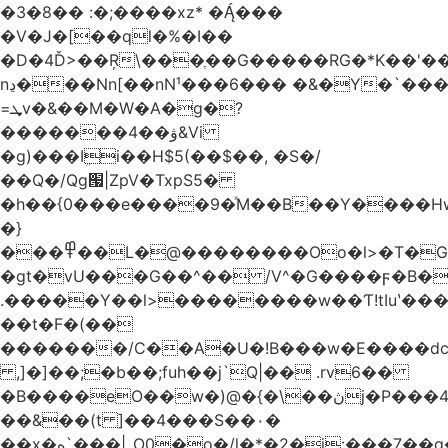
�3�8�� :�;����xz* ����
�V�J�[��ql�%�I��
�D�4Ď>��Ŗ\���ֶ��G�����RG�*K��'��
nڍ���Nn[��nN¹���6��� �&�Y�`�����-
=ܜv�&��M�W�A�g�?
�������4��ۋ&Vi
�g)���Iܹi��H$5(��$��, �S�/
��Q�/Qg՗|ZpV�TxpS5�
�h��{0���e����9�ͯM��B��Y����
�}
���߾��L�@��������Oo�l>�T�GO���p{�*�Smmn������GM���A��?
�gt�vU���G��^�� /V^�G����ϝ�B�
.�����Y��l>��������w��Ƭ!tIuʽ��
��t�F�(��
�������/C��A�U�!B���w�E����dc
,]�]��;�b��;fuh��j`Q|�� .rv6��
�B����eO��w�)@�{�\��ڽj�P���4$%��ܑ
��&��(t ]��4���S��٠�
͏��x�ه`���|_O0�o�/l�*�2�j:���7��g�/