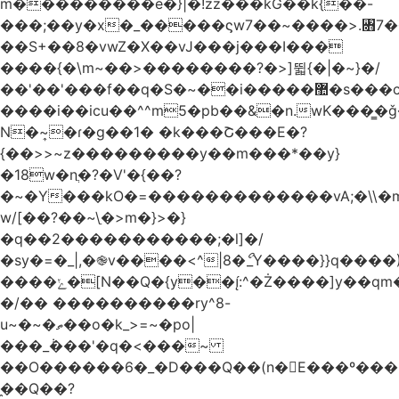
m���������e�}|�!zz���kG��k{��-
���;��y�x�_�����ϛw7��~����>.꧛7�
��S+��8�vwZ�X��vJ���j���ӏ���
����{�\m~��>��������?�>]뛻{�|�~}�/
��'��'���f��q�S�~��i�����޺�s���c�K�>���f}
����i��icu�
�^^m5�pb��&�n.wK���͇�ǧ
N�~͎�ɾ�g��1� �k���Շ���E�?
{��>>~z���������y��m���*��y}
�18w�nֲ�?�V'�{��?
�~�Y���kO�=�������������vA;�\\�m
w/[��?��~\ַ�>m�}>�}
�q��2�����������;�l]�/
�sy�=�_|,�֎v����<^|8�ޯ_Y����}}q����)
����ݺ�[N��Q�{y��:^�Ż����]y��qm�<=m}>�����\�'����/
�/�� ����������ry^8-
u~�~�ތ��o�k_>=~�po|
���_݃���'�q�<���~
��O������6�_�D���Q��(n�E���º���
�̼�Q��?