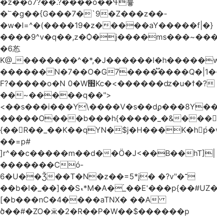
�z��o7?��.?����o��ߟ륳
�՟�g��{G���7�`9�Z���z��-
�w�l=^�(����19�z�����aY�����f|�}
����9^v�q��,z�Ѻ�j����ms���~������h�
�6㣽
K@_�������^�*,�J������l�h�����w
������N�7��O�G7����֟����Q�|1�
F?�����o�N 0�W׫Kc�<������ǳ�u�ϯ�?
��~�����q��">
<��s���i���Y\����V�s��dϼ���8Y�
�����O���b���h{�����_�&���
{��R��_��K��qYN�$j�H���K�hp҆�
��=p#
]r^��c�����m��d��Ö�J<��B��hT]|
�������Có­
6�U��Ǯ��T�N�z��=5*į� �?v"�־
��b�l�_��]��Sޑ*M�A�۬_��E'���p{��#UZ�D\1��%\9�<0Kl�>:
[�b���nC�4����aTNX� ��A
ծ��#�ZO�ӝ�2�R��P�W��$������p