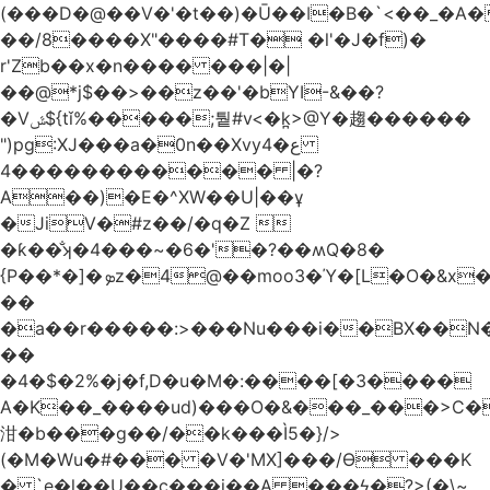
(���D�@��V�'�t��)�Ū��ǀ�B�`<��_�A���Zӏ�=�
��/8����X"����#T� �l'�J�f)�
r'Zb��x�n���� ���|�|
��@*j$��>��z��'�bYI-&��?
�Vݜ${tǐ%�����;퉡#v<�k̪>@Y�趨������
")pg:XJ���a�0n��Xvyع�4
���4��������� |�?
A��)�E�^XW��U|��ұ
�JiV�#z��/�q�Z 
�ƙ��̐ʞ�4���~�6�'�?��ʍQ�8�
{P��*�]�ܤz�4@��moo3�Ύ�[L�O�&x�Ǵ1���L�/@f�o!
��
�a��r�����:>���Nu���i��BX��
��
�4�$�2%�j�f,D�u�M�:����[�3����
A�K��_����ud)���O�&���_���>C�
泔�b���g��/��k���Ì5�}/>
(�M�Wu�#��� �V�'MX]���/Ѳ ���K
� `e�l��U��c���i��A ���ϟ�?>(�\~