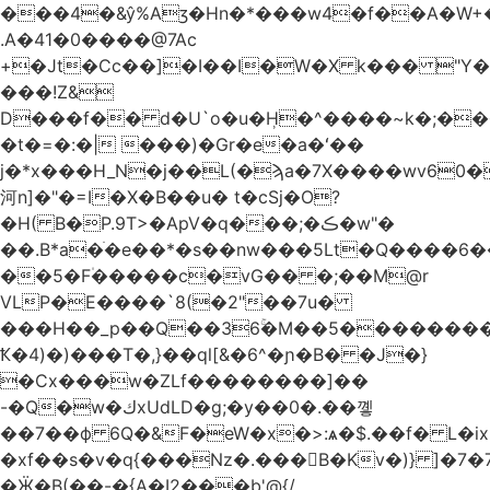
.A�41�0����@7Ac
+�Jt�Cc��]�I��I�W�X k��� "Y
���!Z&
D���f�� d�U`o�u�H̹�^����~k�;��
�t�=�:�| ���)�Gr�e�a�ʻ��
j�*x���H_N�j��L(�ϡa�7X����wv׈�60pM�
河n]�"�=I�X�B��u� t�cSj�O?
�H( B�P.9T>�ApV�q���;�ڪ�w"�
��.B*a�ֺ�e��*�s��nw���5Lt�Q����6
��5�F۠�����c�vG�� �;��M@r
VLP�E����`8(�2"��7u�
���H��_p��Q��36ۚ�M��5���������U
Ҟ�4)�)���T�,}��ql[&�6^�ɲ�B� �J�}
�Cx���w�ZLf��������]��
-�Q�w�كxUdLD�g;�y��0�.��꼫
��7��ф 6Q�&F�eW�x�>:ѧ�$.��f� L�ix
�xf��s�v�q{���Nz�.���B�Kv�)} ]�7�7{��]�j�yИW��ۦ6ٰٖ�M}
�Ӝ�B(��-�{A�I2���b'@{/