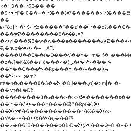
<�}��6G��]��
�9F�ɾ0��~����@7������>����뻝
��
絧''8ۿ[ܽ�~ο�����¯��z'����o?.���Q�~��t��/
���?��������5��د=?
�v[���%6�w�w���e�ڌ�������6���[�����
폃�hup�/�~=_A߱_'/
����U��E��{�O���V��Y�=m�_f�_���M
�z�/]�K&X��sݜ}�>���16��ٚ��|
��Ŷ��Q����Rp��� �����|
��>>=;�m?
m\�o�.����ů�3���Q|i���ܯo]�>m|�_�-
��ݍn�L�ǅ|
���6�����8�ڍ���>�>>X�������s��r��U�ş�-
��iY��/-���h����罃ͳ�Rp{�\|
��ז'�G�����������*�X��o>|
�VA�~v��X�W�џ���绣
��>��G18������c�i>D�y���G=8_�~ܿ�>