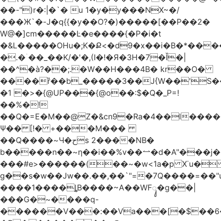
��-")r�:|�`� u 1�y�y���NX~�/
���Ж`�-J�q{{�y��O?�)�����[��P��2�
W@�]cm�����Ŀ�e����{�P�i�t
�&L�����OHu�;K�Ք<�d9�x��i�B�*��
�.�ۤ��_��K/�'�,(I�!�Я�3H�7�Ǐ�|
��^�à?��;.�W��H���4Β� kr��O�
����ȑ��b_�����3��J{W��'S�
�1 �>�{@UP���{@o��:$�Q�_P=!
��%�!
��Q�=E�M��@Z�&cn9�Ra�4��l����
Ψ�� [!� +���M���
��Q����~Ч�حs 2����NB�
b�����n��~ƞ��i��%v��⥎�d�A"���j�
���#e>������(��~�w<1a�p X˙u�
g��s�w��Jw��.��,��`"=�7Q����=��
����1����ȴB����~A��WFᬸ�g��|
���G�~����q-
������V���:��Va���[�$��6�