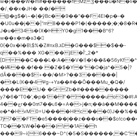
w�)���W�m#������hMzʒ���u�N�li�
�/܉��x�JH� ��/�
@�g$�\~�{�ȳBc��9��"��F4El�p�-�
�U0u��j��|"m8����P1�(�����;�;�8�
J�u�34s�(X�HY0�g1���B^6?
w��x�m�ә3�
0{�0x�I�B\$%�Z#nxB.גDܷ�G���$�$��-
q��%��� XG���jE�Ǐ'_2�*
[D��C���L�:A��V�!)�t��&�56yKf �^
�Ѭ��.�f�� �Z�$�Y�"�O�ja^�5�|?
dĀ����$+��/�M>?�֭�3�����|
�t�L(K��4Ψg-+Ya��#��Ȏ���Mu˽�Q�/
����E�U� �ԌZb�#���������
y7�6�"T0�',�p�1�f'� �����uo3�#
ڄ��4r��0m̸7��ʟ6�ּ=A�>j�n;��ȧ��M����at���7q-
e�*�HvM0=U����HIc���0}J��%�
7j7��FT�e5����Į��z���s��$o!co���A
TO��%W�Ĭ���)\�1A�h
���9~i{6���~D^(�5�S������;�C"