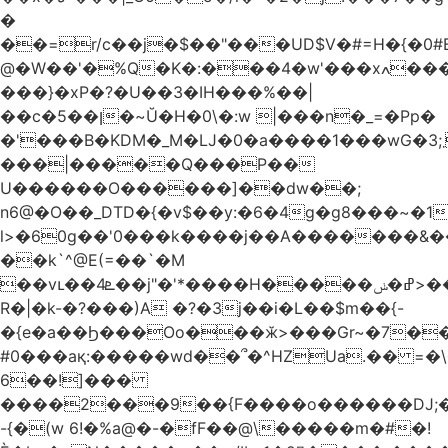
�
��=r/c��j�$��"���UD$V�#=H�{�0#B
@�W��'�%Q�K�:���4�w'���xߍ����r����PV��$�5�������mIz��}d���+h"SWq�w�d�w�Zas(H����qR��g�g��XNS&��9�5�Oȩ�O�
���}�xP�?�U��3�IH���%��|
��c�5��ן�~Ŭ�H�0\�:w |���n�_=�Pp�
�'���B�KDM�_M�Ǉ�0�a����1���wG�3;܂��%M�B�FV������`$)%�x|
���|�����Q���P��
U������O������]��dw��;
n6@�O��_DTD�{�v$��y:�6�4g�g8���~�
l>�60g��'0���k����j��A�������&��;wX���
��k`^@E(=��`�M
��vւ��4ܧ��j"�'*����H�����ߝ�ݭ>���_��I-
R�|�k-�?���)A �?�3j��i�L��$m��{-
�{e�a��Ϧ���Oo���ӂ>���Gr~�7����س~m��F;CZ .!O�ԇ4
#0���aқ:�����wd��՞�^HZUa.�� =�\
6��!]���
����2���9��{F����o������DJ;
-{�(w 6!�%a@�-�fF��@\�����m�#�!