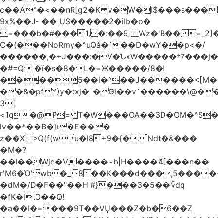
c��A^�<��nR[g2�K v�W�I$���s���
9x%��J- �� US�����2�iIb�o�
=���b�#���1,�:��9_Wz�'B��=_2
C�(���NoRmy�^uQǎ�`��D�wY��p<�/
������,�+J���:�V�ՆxW�����*7���j�
�#=Q �ï�s�8�L�=Ж�����/8�!
����5��i�^��J������<[M�
��&�pfY)y�txj�`�Gl��v`������\@�
3|
<1q�@P= T�W���OA��3D�OM�^S�)#�j��Q�
lv��*��B�}ι�E���
z��X >Q(f(wu�l8+9�{�.Ndt�&���
�M�?
��l��Wjd�V,����~b|H����ޮ4[���n��
r'M6�Ό'wb�_8��K���d���,5����
�dM�/D�F��"��H #}���3�5��؆dq
�fK�l.O��Q!
�a��I�=���9T��VŲ���Z�b�6��Z