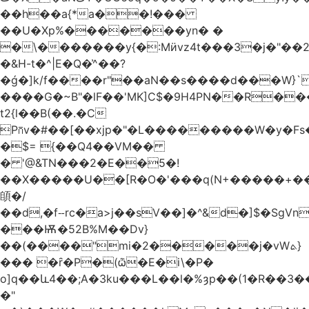
��h��a{*a��!���
��U�Xp%�������yn� �
�\�������y{�:Mӥvz4t���3�j�"��
�&H-t�^|E�Q�͗^��?
�ǵ�]k/f����r"��aN��s����d���W}`
����G�~B"�lF��'MK]C$�9H4PN��R�
t2{l��B(��.�C
P⩃v�#��[��xjp�"�L���������W�y�F
�$= {��Q4��VM��
� '@&TN���2�E��5�!
��X�����U��[R�O�'���q(N+�����+���
䫁�/
��d,�fⵧrc�a>j��sV��]�^&d�]$�SgVn�J��
���Ѭ�52B%M��Dv}
��(����"mi�2�����j�vWܬ}
��� �ȓ�P�(ѽ�E�i\�P�
o]q��և4��;A�3ku���L��l�%ȝp��(1�R��
�"