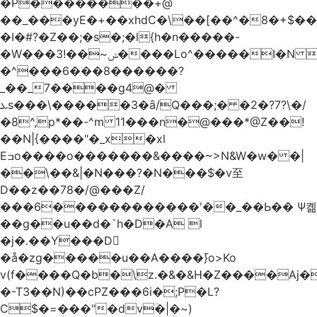
�Р��������+@
��_���yE�+��xhdC�\��[��^�8�+$�
�I�#?�Z��;�s�;�l{h�n�����-
�W���ݭ~��!3����Lo^�����I�N C��k������������P�A�8~�^X�#e5�����G6���^x��� )
�^���6���8������
?
_��_7����g4@�
ܥs���\�����3�ȃ/Q���;� �2�?7?\�/
�8^,p*��-^m 11���n�@���*@Z��!
��N|{����"�_x�xl
Eߏo����o�������&����~>N&W�w� �|
��\��&|�N���?�N���$�v至
D��z��78�/@���Z/
���6������������'��_��Ь�� Ѱ콂
��g��u��d�`h�D�A l
�j�.��Y���D
�å�zg�����u��A����߫}o>Ko
v(f����Q�b�\z.�&�&H�Z����Aj�
�-T3��N)��cPZ���6i�;P�L?
C$�=���"�dvؔ�|�~)