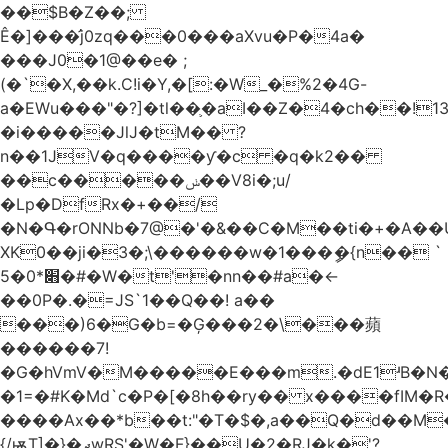
��$B�Z��;
Ê�]���̛j0zq���0���aXvu�P�4a�
���J0�1@��e� ;
(�`�X,��k.C!i�Y,�[:�W_�%2�4G-
a�EWu���"�?]�tl��֛�aI��Z�4�ch��!
�i�����JlJ�tM�� ?
n��1JV�q����ƴ�c �q�k2��
��c�����ݭ��V8i�;u/
�Lp�DfRx�+��/
�N�Գ�rONNb�7@�'�&��C�M��ti�+�A��
XK0��ji�3�;\������w�1���ީ�{n�� `
5�׋*0�#�W�t'�nn��#a�<-
��0P�.�=JS`1��Q��! a��
���)6�G�b=�Ģ���2�\���蘋
������7!
�G�hVmV�M�����E���m.�dE1ʴB�N�
�1=�#K�Md`c�P�[�8h��ry�� x����fIM�R
����Ax��*b��t:"�T�$�,a��Q�d��M�
{/ѭT]�}�ދwRS'�W�F}��U�2�RJ�k�'?