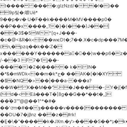
t���� ����:glzNzd/�;�!�)��
9p팆�:喥Uë*
9��p�v�·U�F��k����M�MV����p0�
��P��x����_?�}�(���}J��|
��3$�5W^[q+J���-
�c�@<&R�k<��wѥDt�;7��.X�c�dp���7M�
(In,�pzq��k��:Z�
x������Y������a�ٌ��)w��p6�z�
/-��3 F7�1j��-
����i�2�j���� k�i lN�
�*&�mWDk<��m�k*خ� ��AK�[�I�XY
�$�NQ�>��|���a-���a?
��W� K��M��".�J����-;Y�j[�f
{d�<Eà���T�[8g��G��*��t�_]
��ۚ�3""@@��1^*�#�
��'ᤅn�#��ȝ�����v����]�������
��DU�7�jβnz ���z�֚#rk!
�Ȩ�\�"�����k�JXm.�ƴ>����S��*ܐ�k��nJ�