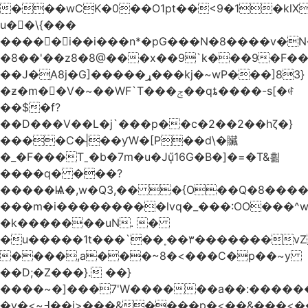
���wCK�0��O1pt��<9�1�klX
u��\{���
�����i��i���n*�pG���N�8����v�N
�8��'��z8�8@���x��9`k���9�F�
��J�ֵA8j�G]�����ړ���kj�~wP���]83}
�ƶ�m��V�~��WF`T���ݮ��qȶ����-s[�ꏶ
��$�f?
��D���V��L�j`���p��c�2��2��hζ�}
����C�|̵��ƴW�[P��d\�贜
�_�F���Tˍ�b�7m�u�Jű̩16G�B�]�=�T&횖
����q� ���?
�����Ѩ�,w�Q3,�� �{O��Q�8�����O
���m�i���������lvq�_���:OO���^w
�k�������uN. �
�u�����1t���`��˳��۳�������v
����,a���~8�<���C�p��~y
��D;�Z���}. ��}
����~�]���7'W������a��:�����
�v�<~߃��j>���&����p�<��&���<����