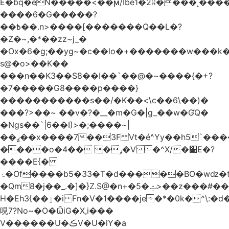
Ѐ�bq�eN�����<��ϻ/Ibe1�2ʭ����˻�����ۍ�
����6�G�����?
��߿��.n>����[�������Q��L�?
�Z�~,�*��zz~j_�
�Ox�6�g;��yg~�c��lo�+�������w��
s@�o>��K��
���n��K3��S8��I��`��@�~����{�+?
�7�����G8����p����}
�����������s ��/�K��<\c��6\��)�
���?>��~ ��v�?�__�m�G�|g_��w�ƓQ�
�Ngs��`|6� �I)>�;����~|
��ߨ��x����7��3F Vt�é^Yy��h5`����ۻ���5�"�}1k�[S��ͪ����l��blw��=��S.u}
����o�ݛ� ��4�V�^X/�׋E�?
����E{�
ۂ�Of����b5�33�T�d�����BO�wǳ�t1
�Qm8�j��_.�]�}Z.S@�n+�5�ݑ>��z���#��,s
H�Eh3{��ٳ�i Fn�V�1����je�*�0k�^\:�d�0�AOoNܰ� vLa��b�@�6��CM��H̷�~��)����h��o
哯7?No~�O�ѼiG�X,i���
V������U�ڪV�U�lY�a