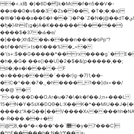
i�<.x格 �}�6D�ͥ]k�Mc�f�n5��V�-
��ɑ��0�v&��3 �Zs� I��, �T�;�;�a}
�W�1���a��6�Ͱ��`)�P�`Z�N�j@��dT�ېN*��ruh���5����P�H�%��'(9vS#�����G�I�l�
�ђ�}4hI[\g�̠iA�K�����������}
����$�37�Ԃ�e/
�]���;Xh$Z��˫����ո��i��bPp"?
�bf��N+ts�K���%)�_=�
�'(s+:$��G�����*��rx����g`� E�
�h�,�G� ��e{)��U]�2�$�&{p�����,��;
d�;�e�i��� �- F
�x���p����`���r}g-�7}1,��-
�C�^��:�7�,˱�h����_1��]dx=��/
��@`�
¯>��
:��D��O.Ar�u�7�\�k�f��J;n+���L
15�N�Y�5sX�DQӨ�L:X��K�*��MiU��J�{
����z"A�Q��[��ܲV����Xʌ����hh�NA
�-R���.��+�
@ ͎޵`��"���>�*��,8�y�7���C|
�*¤F�����h�ːN�/rɎ��a-