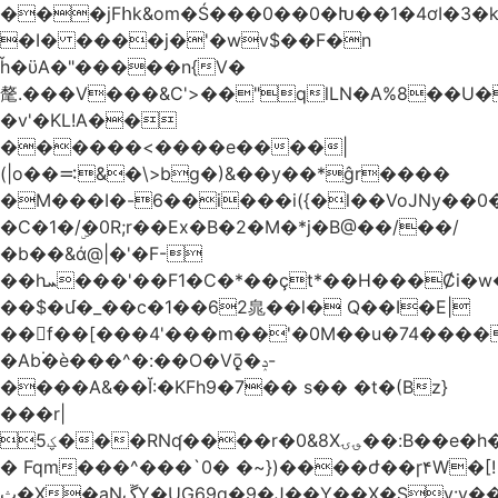
���jFհk&om�Ś���0��0�Խ��1�4ơI�3�
�I� ����j�'�wv$��F�n
ȟ�ϋA�"�����n{V�
氂.���V���&C'>��"qlLN�A%8��U
�v'�KL!A��
������<����e����|
(|o��࠺&�\>bg�)&��y��*ĝr����
�M���I�-6��i���i({�l��VoJNy��0
�C�1�/ۣ�0R;r��Ex�B�2�M�*j�B@��/��/
�b��&ά@|�'�F-
��hܚ���'��F1�C�*��ҫt*��H���Ȼi�w�_Z���aB����H
��$�մ�_��c�1��62㿡��l� Q��I�E|
��f��[���4'���m��'�0M��u�74����
�Ab۬�è���^�:��O�V݈ǭ�ݚ-
����A&��Ĭ:�KFh9�7�� s�� �t�(Bz}
���r|
ؼ5���RNʠ����r�0&8X؈ۍ��:B��e�h�h��1�F��FtÓc�LLW��5p�ZyyC�QX���v�@��0j�3��x���2���
� Fqm���^���`0� �~})����ժ��ɼ۴W�[!
ث�X�aNڱY�UG69q�9�J��Y��X�Sy:y��8�H~2,w�J4��z�T7F���߲"�&�-