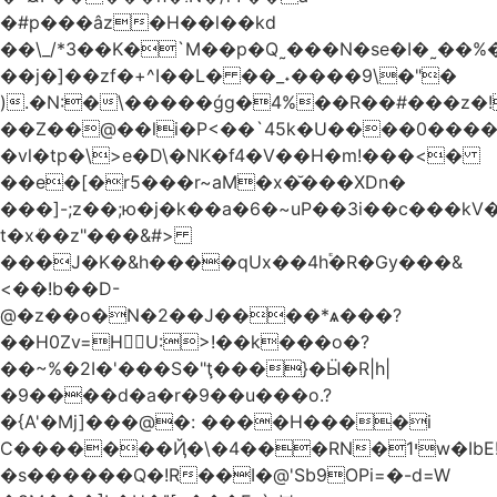
�#p���âz�H��l��kd
��\_/*3��K�`M��p�Q˷���N�se�I�˷��%��ۍ�_���W�00Į�J�r��H��(L��L6����iuɔ^e�MrX���5O���g�����݄9OӘ�����j��T����@�ҕ8���j
��j�]��zf�+^I��L� ��_˖����9\�"�
).�N:�\�����ǵg�4%��R��#���z�!
��Z��@��li�P<��`45k�U����0����
�vl�tp�\>e�D\�NK�f4�V��H�m!���<�
��e�[�r5���r~aM�x�̆���XDn�
���]-;z��;ю�j�k��a�6�~uP��3i��c���k
t�xܳ��z"���&#>
���J�K�&h����qUx��4h֕�R�Gy���&
<��!b��D-
@�z��o�N�2��J����*ѧ���?
��H0Zv=HU:>!��k���o�?
��~%�2I�'���S�"ţ���}�Ӹ�R|h|
�9����d�a�r�9��u���o.?
�{A'�Mj]���@�: ����H����i
C�������Ҋ�\�4���RN�י1w�IbE!
�s������Q�!R��I�@'Sb9OPi=�-d=W