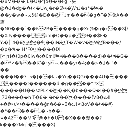
�8M���]L�U�ʺ[o���Fg`-뵺
@�J�dg��t<�Uwj�r�6�ְWnJ�s*��
��y�w�~ى&@�E��@ Jm����g�ˮ�(kA��b�^"���3���4�q��E$�J���`�%�y�JcX����2��R�,q0��3�
㩷
�N0���`��52B�����g�Xc@�ц�e��3[
�XJy���� om�Q��p� 9��$E�
Y.�|`4�9�刾��iI� T�W�v�WB���/
�p�%� H*F0����D!
[ր1�(0p�0iw�:�0m!@���0����d)���G
�*<�%��K˚�; y~.���y\�4;��>�J� "�
��}
���I��7+s�]��Iٮ�Yq��QGi���4U�����
����t������ԃ�g����*#X
�����U��szPL<���Kͺ�b���Q�I��#�
_73�e���h T�8�|�r�������{V8�ٺ!!
+�{u�����ģn�6�+�:J!8oV���#}
�*����� _�~h��-
ݍ�AZ��MR@�h�U)�X���쎑��݁?
k���٪Mq`����3}