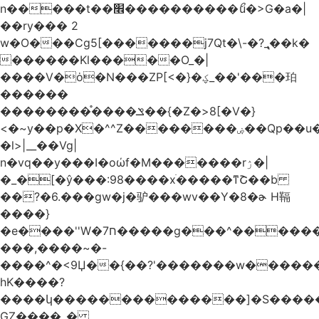
n�����t��׮����������ޯu�>G�a�|
��ry��� 2
w�O���Cg5[�������j7Qt�\-�?_̢��k�
������Kl�����O_�|
����V�ȯ�N���ZP[<�}�ؼ_��'���珀
������
��������֯����ݏ��{�Z�>8[�V�}
<�~y��p�X�^^Z��������ۻ��Qp��u���\�m���k�?
�l>|__��Vg|
n�vq��y���I�oώf�M�������rۯ�|
�_�[�ŷ���:98����xֹ�����ͳՇ��b
��?�6.���gw�j�驴���wv��Y�8�ɚ H䩹
����}
�e����''W�ח7�����g���^�������և����>�����%H�����_�?
���,����~�-
����^�<9Џ��{��?'�������w�������9z�
̛hK����?
����կ��������������]�S�����o�
GZ����_�