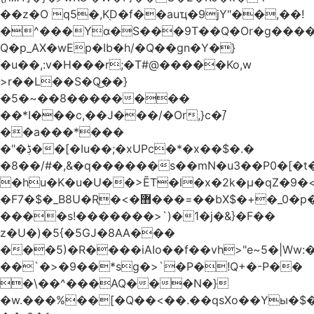
��z�O q5�,K֭D�f��auҵ�9jY"��,��!
�^���Yɑ�S���9T��Q�Or�g����
Q�p_AX�wEp�Ib�h/�Q��gn�Y�}
�u��,:v�H���r;�T#@�����Ko,w
>r��L��S�Q͜��}
�5�~��8��������
��*I���c,��J���/�Or,}c�/̚
��a���*���
�"�ڋ��[�Iu��;�xUPc�*�x��$�.�
�8��/#�,&�q������s��mN�u3��P0�[�t�
�hu�K�u�U��>ĒT�l�x�2k�μ�qZ�9�<
�F7�$�_B8U�Rֶ�<�޻���=��bX$�+�_0�p�=l
����s!�������>`)�1�j�&}�F��
z�U�)�5{�5GJ�8AA���
���5)�R����iAIo��f��vh>"e~5�|Ww:
��`�>�9��*sg�>`�P�!Q+�-P��
�\��^���AQ���N�}
�w.���%��[�Q��<��.��qsXo��Yы�$�j