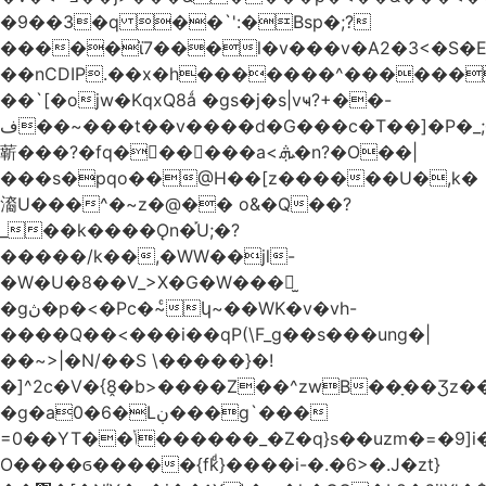
�9��3�q ��`':�Bsp�;?
�����ϊ7���l�v���v�A2�3<�S�E
��nCDIP.��x�h�������^������
��`[�ojw�ΚqxQ8ǻ �gs�j�s|vҹ?+��-
ف��~���t��v����d�G���c�T��]�P�
_
龩���?�fq������a<.ܞ�n?�O��|
���s�pqo��@H��[z������U�,k�
㵝U���^�~z�@�� o&�Q��?
_��k����Ǫn�֡U;�?
�����/k��,�WW��jl-
�W�U�8��V_>X�G�W���𾶲̫
�gڽ�p�<�Pc�~ͨկ~��WK�v�vh-
����Q��<���i��qP(\F_g��s���ung�|
��~ >|�N/��S \�����}�!
�]^2c�V�{8̭�b>����Z��^zwB��ָ��Ʒz�
�g�a0�6�Lڹ���g`���
=0��YT��ݳ������_�Z�q}s��uzm�=�9]i��?
O����ϭ�����{fkͩ}����i-�.�6>�.J�zt}