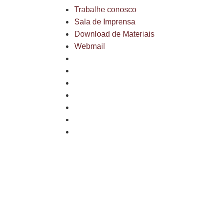
Trabalhe conosco
Sala de Imprensa
Download de Materiais
Webmail
Mapa do site
Política de privacidade
Fale conosco
Trabalhe conosco
Sala de Imprensa
Download de Materiais
Webmail