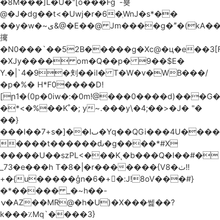
�8M���]L�U�ʺ[o���Fg`-뵺
@�J�dg��t<�Uwj�r�6�ְWnJ�s*��
��y�w�~ى&@�E��@ Jm����g�ˮ�(kA��b�^"���3���4�q��E$�J���`�%�y�JcX����2��R�,q0��3�
㩷
�N0���`��52B�����g�Xc@�ц�e��3[
�XJy���� om�Q��p� 9��$E�
Y.�|`4�9�刾��iI� T�W�v�WB���/
�p�%� H*F0����D!
[ր1�(0p�0iw�:�0m!@���0����d)���G
�*<�%��K˚�; y~.���y\�4;��>�J� "�
��}
���I��7+s�]��Iٮ�Yq��QGi���4U�����
����t������ԃ�g����*#X
�����U��szPL<���Kͺ�b���Q�I��#�
_73�e���h T�8�|�r�������{V8�ٺ!!
+�{u�����ģn�6�+�:J!8oV���#}
�*����� _�~h��-
ݍ�AZ��MR@�h�U)�X���쎑��݁?
k���٪Mq`����3}