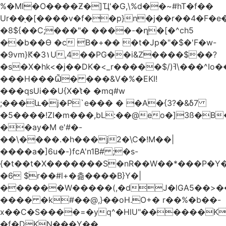
%�Ml�O����Ƶ�]Ҵ'�G,\%d��~#hT�f��
Ur��֖�[����v�f��p}n�j��r��4�F�
�8${��C;���"� ����-�ղ�[�^ch5
��b��Ɵ �c B�+�� �t�Jp�"�$�'F�w-
�9vm}Ԟ�3۱U,4��PG��i&Z����$��?
�s�X�hk<�j��DK�<_r�����$/)ߔ\���^Io��(�9�x��g�s��S�\"FH�BwN�Q�
���H���Ѽ� ���&V�%�EKI!
���qsUi��U{X�t̀� �mq#w
;���և�j�P`e��� � �A�{3?�&δ7
�5����!ZI�m���,bL:��@eo�]3ß�B
��ay�M e'#�-
��\����.�h���j2�\C�!M��|
����a�]6u�-)fcA'n1B# ;�s-
{�t��t�X�������S�nR��W��*���P�Y�
�6 $r��#l+�츪���� B}Y�|
������W�����(,�dJ�lGA5��>��@A�X��
���� �k#��@,}��oH.O+� r��%�b��-
x��C�S����=�yq^�HlU"������K
�f�DKN���Y��