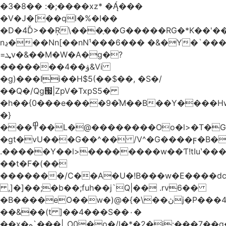
�3�8�� :�;����xz* ����
�V�J�[��ql�%�I��
�D�4Ď>��Ŗ\���ֶ��G�����RG�*K��'��
nڍ���Nn[��nN¹���6��� �&�Y�`�����-
=ܜv�&��M�W�A�g�?
�������4��ۋ&Vi
�g)���Iܹi��H$5(��$��, �S�/
��Q�/Qg՗|ZpV�TxpS5�
�h��{0���e����9�ͯM��B��Y����
�}
���߾��L�@��������Oo�l>�T�GO���p{�*�Smmn������GM���A��?
�gt�vU���G��^�� /V^�G����ϝ�B�
.�����Y��l>��������w��Ƭ!tIuʽ��
��t�F�(��
�������/C��A�U�!B���w�E����dc
,]�]��;�b��;fuh��j`Q|�� .rv6��
�B����eO��w�)@�{�\��ڽj�P���4$%��ܑ
��&��(t ]��4���S��٠�
͏��x�ه`���|_O0�o�/l�*�2�j:���7��g�/