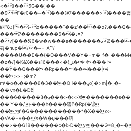
<�}��6G��]��
�9F�ɾ0��~����@7������>����뻝
��
絧''8ۿ[ܽ�~ο�����¯��z'����o?.���Q�~��t��/
���?��������5��د=?
�v[���%6�w�w���e�ڌ�������6���[�����
폃�hup�/�~=_A߱_'/
����U��E��{�O���V��Y�=m�_f�_���M
�z�/]�K&X��sݜ}�>���16��ٚ��|
��Ŷ��Q����Rp��� �����|
��>>=;�m?
m\�o�.����ů�3���Q|i���ܯo]�>m|�_�-
��ݍn�L�ǅ|
���6�����8�ڍ���>�>>X�������s��r��U�ş�-
��iY��/-���h����罃ͳ�Rp{�\|
��ז'�G�����������*�X��o>|
�VA�~v��X�W�џ���绣
��>��G18������c�i>D�y���G=8_�~ܿ�>