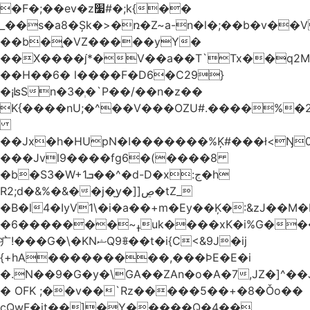
�F�;��ev�z׷#�;k{��
_��s�a8�Șk�>�ռ�Z~a-n�l�;��b�v�
��b�֑�VZ�����yΥ�
��X����*�V��a��T`Tx��q2M[
��H��6� l����F�D6�C29}
�¡ʪSn�3�ְ�`P��/��n�z��
K{����nU;�^��V���OZU#.����%�2
��Jx�h�HUpN�I�������%Ķ#���ł<Ŋ0
���Jvl9����fg
6�(����8
�b�S3�W+1ܒ��^�d-D�x:ج�h
R2;d�&%�&��j�̫y�]]ڝ�tZ_
�B�l4�IyV1\�i�a��+m�Ey��Ķ�:&zJ��M
�ߪ~�������6uk����xK�i%G����^��Ai�^rN���Ň�0���p���L>�
⽧!���G�\�KNޝQ9ꎖ��t�i{C<&9J�ij
{+hA���������,���ϷE�E�i
�.N��9�G�y�\GA��ZAn�o�A�7,JZ�]^�
� OFK ;��v��`Rz�����5��+�8�Ǒo��
cQwF�it��]�Y�����Q�4��