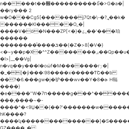
n�����t��׮����������ޯu�>G�a�|
��ry��� 2
w�O���Cg5[�������j7Qt�\-�?_̢��k�
������Kl�����O_�|
����V�ȯ�N���ZP[<�}�ؼ_��'���珀
������
��������֯����ݏ��{�Z�>8[�V�}
<�~y��p�X�^^Z��������ۻ��Qp��u���\�m���k�?
�l>|__��Vg|
n�vq��y���I�oώf�M�������rۯ�|
�_�[�ŷ���:98����xֹ�����ͳՇ��b
��?�6.���gw�j�驴���wv��Y�8�ɚ H䩹
����}
�e����''W�ח7�����g���^�������և����>�����%H�����_�?
���,����~�-
����^�<9Џ��{��?'�������w�������9z�
̛hK����?
����կ��������������]�S�����o�
GZ����_�