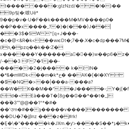
t���� ����:glzNzd/�;�!�)��
9p팆�:喥Uë*
9��p�v�·U�F��k����M�MV����p0�
��P��x����_?�}�(���}J��|
��3$�5W^[q+J���-
�c�@<&R�k<��wѥDt�;7��.X�c�dp���7M�
(In,�pzq��k��:Z�
x������Y������a�ٌ��)w��p6�z�
/-��3 F7�1j��-
����i�2�j���� k�i lN�
�*&�mWDk<��m�k*خ� ��AK�[�I�XY
�$�NQ�>��|���a-���a?
��W� K��M��".�J����-;Y�j[�f
{d�<Eà���T�[8g��G��*��t�_]
��ۚ�3""@@��1^*�#�
��'ᤅn�#��ȝ�����v����]�������
��DU�7�jβnz ���z�֚#rk!
�Ȩ�\�"�����k�JXm.�ƴ>����S��*ܐ�k��nJ�