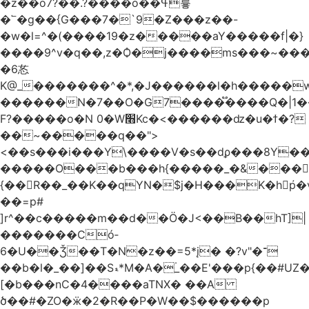
�z��o7?��.?����o��ߟ륳
�՟�g��{G���7�`9�Z���z��-
�w�l=^�(����19�z�����aY�����f|�}
����9^v�q��,z�Ѻ�j����ms���~������h�
�6㣽
K@_�������^�*,�J������l�h�����w
������N�7��O�G7����֟����Q�|1�
F?�����o�N 0�W׫Kc�<������ǳ�u�ϯ�?
��~�����q��">
<��s���i���Y\����V�s��dϼ���8Y�
�����O���b���h{�����_�&���
{��R��_��K��qYN�$j�H���K�hp҆�
��=p#
]r^��c�����m��d��Ö�J<��B��hT]|
�������Có­
6�U��Ǯ��T�N�z��=5*į� �?v"�־
��b�l�_��]��Sޑ*M�A�۬_��E'���p{��#UZ�D\1��%\9�<0Kl�>:
[�b���nC�4����aTNX� ��A
ծ��#�ZO�ӝ�2�R��P�W��$������p