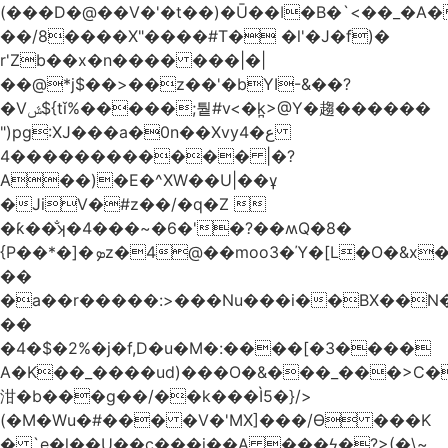
(���D�@��V�'�t��)�Ū��ǀ�B�`<��_�A���Zӏ�=�
��/8����X"����#T� �l'�J�f)�
r'Zb��x�n���� ���|�|
��@*j$��>��z��'�bYI-&��?
�Vݜ${tǐ%�����;퉡#v<�k̪>@Y�趨������
")pg:XJ���a�0n��Xvyع�4
���4��������� |�?
A��)�E�^XW��U|��ұ
�JiV�#z��/�q�Z 
�ƙ��̐ʞ�4���~�6�'�?��ʍQ�8�
{P��*�]�ܤz�4@��moo3�Ύ�[L�O�&x�Ǵ1���L�/@f�o!
��
�a��r�����:>���Nu���i��BX��
��
�4�$�2%�j�f,D�u�M�:����[�3����
A�K��_����ud)���O�&���_���>C�
泔�b���g��/��k���Ì5�}/>
(�M�Wu�#��� �V�'MX]���/Ѳ ���K
� `e�l��U��c���i��A ���ϟ�?>(�\~