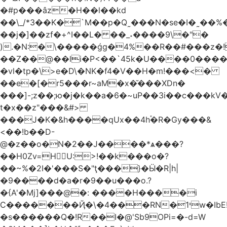
�#p���âz�H��l��kd
��\_/*3��K�`M��p�Q˷���N�se�I�˷��%��ۍ�_���W�00Į�J�r��H��(L��L6����iuɔ^e�MrX���5O���g�����݄9OӘ�����j��T����@�ҕ8���j
��j�]��zf�+^I��L� ��_˖����9\�"�
).�N:�\�����ǵg�4%��R��#���z�!
��Z��@��li�P<��`45k�U����0����
�vl�tp�\>e�D\�NK�f4�V��H�m!���<�
��e�[�r5���r~aM�x�̆���XDn�
���]-;z��;ю�j�k��a�6�~uP��3i��c���k
t�xܳ��z"���&#>
���J�K�&h����qUx��4h֕�R�Gy���&
<��!b��D-
@�z��o�N�2��J����*ѧ���?
��H0Zv=HU:>!��k���o�?
��~%�2I�'���S�"ţ���}�Ӹ�R|h|
�9����d�a�r�9��u���o.?
�{A'�Mj]���@�: ����H����i
C�������Ҋ�\�4���RN�י1w�IbE!
�s������Q�!R��I�@'Sb9OPi=�-d=W