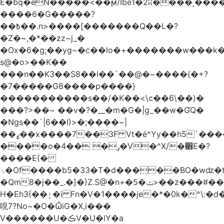
Ѐ�bq�eN�����<��ϻ/Ibe1�2ʭ����˻�����ۍ�
����6�G�����?
��߿��.n>����[�������Q��L�?
�Z�~,�*��zz~j_�
�Ox�6�g;��yg~�c��lo�+�������w��
s@�o>��K��
���n��K3��S8��I��`��@�~����{�+?
�7�����G8����p����}
�����������s ��/�K��<\c��6\��)�
���?>��~ ��v�?�__�m�G�|g_��w�ƓQ�
�Ngs��`|6� �I)>�;����~|
��ߨ��x����7��3F Vt�é^Yy��h5`����ۻ���5�"�}1k�[S��ͪ����l��blw��=��S.u}
����o�ݛ� ��4�V�^X/�׋E�?
����E{�
ۂ�Of����b5�33�T�d�����BO�wǳ�t1
�Qm8�j��_.�]�}Z.S@�n+�5�ݑ>��z���#��,s
H�Eh3{��ٳ�i Fn�V�1����je�*�0k�^\:�d�0�AOoNܰ� vLa��b�@�6��CM��H̷�~��)����h��o
哯7?No~�O�ѼiG�X,i���
V������U�ڪV�U�lY�a