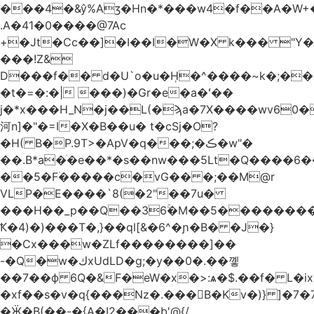
.A�41�0����@7Ac
+�Jt�Cc��]�I��I�W�X k��� "Y
���!Z&
D���f�� d�U`o�u�H̹�^����~k�;��
�t�=�:�| ���)�Gr�e�a�ʻ��
j�*x���H_N�j��L(�ϡa�7X����wv׈�60pM�
河n]�"�=I�X�B��u� t�cSj�O?
�H( B�P.9T>�ApV�q���;�ڪ�w"�
��.B*a�ֺ�e��*�s��nw���5Lt�Q����6
��5�F۠�����c�vG�� �;��M@r
VLP�E����`8(�2"��7u�
���H��_p��Q��36ۚ�M��5���������U
Ҟ�4)�)���T�,}��ql[&�6^�ɲ�B� �J�}
�Cx���w�ZLf��������]��
-�Q�w�كxUdLD�g;�y��0�.��꼫
��7��ф 6Q�&F�eW�x�>:ѧ�$.��f� L�ix
�xf��s�v�q{���Nz�.���B�Kv�)} ]�7�7{��]�j�yИW��ۦ6ٰٖ�M}
�Ӝ�B(��-�{A�I2���b'@{/