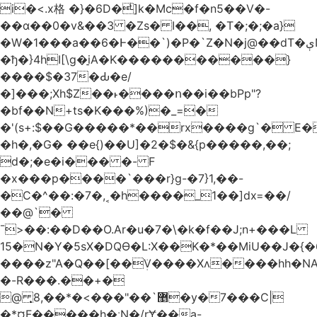
i�<.x格 �}�6D�ͥ]k�Mc�f�n5��V�-
��ɑ��0�v&��3 �Zs� I��, �T�;�;�a}
�W�1���a��6�Ͱ��`)�P�`Z�N�j@��dT�ېN*��ruh���5����P�H�%��'(9vS#�����G�I�l�
�ђ�}4hI[\g�̠iA�K�����������}
����$�37�Ԃ�e/
�]���;Xh$Z��˫����ո��i��bPp"?
�bf��N+ts�K���%)�_=�
�'(s+:$��G�����*��rx����g`� E�
�h�,�G� ��e{)��U]�2�$�&{p�����,��;
d�;�e�i��� �- F
�x���p����`���r}g-�7}1,��-
�C�^��:�7�,˱�h����_1��]dx=��/
��@`�
¯>��
:��D��O.Ar�u�7�\�k�f��J;n+���L
15�N�Y�5sX�DQӨ�L:X��K�*��MiU��J�{
����z"A�Q��[��ܲV����Xʌ����hh�NA
�-R���.��+�
@ ͎޵`��"���>�*��,8�y�7���C|
�*¤F�����h�ːN�/rɎ��a-