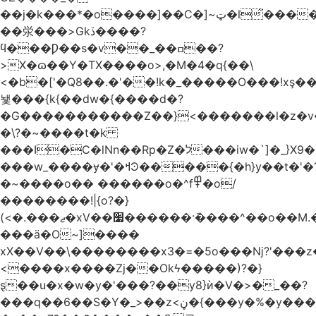
��j�k���*�o����]��C�]~ټ�l̃������7G��ß��ۻ�f�xڰ�}
��泶���>Gkڏ����?
ϥ���Ƿ��s�v��_��ߛ��?
>X�ɷ��Y�TX����o>,�M�4�q{��\
<�b�['�Q8��.�'��!k�_�����O���!xş
뇇���{k{��dw�{����d�?
�G�����������Z��}<�������l�z�
�\?�~����t�k
���I�C�lNn��Rp�Z�ל���iw�`]�_}X9��ᨰ��}
���w_����ɏ�'�ߞϿ�����{�h}y��t�'�?
�~����o�� ������o�^f߾�o/
��������!|{o?�}
(<�.���ޖ�xV��׷������·݇����^��o��M.��΍���_�?
���ӓ�O~]����
xX��V��\��������x3�=�5o���ǋ?'���z
<����x����Zj��Okϟ�����)?�}
ȿ��u�x�w�y�'���?��y8}ѝ�V�>�_��?
���q��6��S�Y�_>��z<ڼ�{���y�%�y���f���:ޚ���s8$