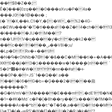
��$B�Z��;
Ê�]���̛j0zq���0���aXvu�P�4a�
���J0�1@��e� ;
(�`�X,��k.C!i�Y,�[:�W_�%2�4G-
a�EWu���"�?]�tl��֛�aI��Z�4�ch��!
�i�����JlJ�tM�� ?
n��1JV�q����ƴ�c �q�k2��
��c�����ݭ��V8i�;u/
�Lp�DfRx�+��/
�N�Գ�rONNb�7@�'�&��C�M��ti�+�A��
XK0��ji�3�;\������w�1���ީ�{n�� `
5�׋*0�#�W�t'�nn��#a�<-
��0P�.�=JS`1��Q��! a��
���)6�G�b=�Ģ���2�\���蘋
������7!
�G�hVmV�M�����E���m.�dE1ʴB�N�
�1=�#K�Md`c�P�[�8h��ry�� x����fIM�R
����Ax��*b��t:"�T�$�,a��Q�d��M�
{/ѭT]�}�ދwRS'�W�F}��U�2�RJ�k�'?