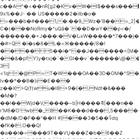
c��A^�<��nR[g2�K v�W�I$���s���
9x%��J- �� US�����2�iIb�o�
=���b�#���1,�:��9_Wz�'B��=_2
C�(���NoRmy�^uQǎ�`��D�wY��p<�/
������,�+J���:�V�ՆxW�����*7���j�
�#=Q �ï�s�8�L�=Ж�����/8�!
����5��i�^��J������<[M�
��&�pfY)y�txj�`�Gl��v`������\@�
3|
<1q�@P= T�W���OA��3D�OM�^S�)#�j��Q�
lv��*��B�}ι�E���
z��X >Q(f(wu�l8+9�{�.Ndt�&���
�M�?
��l��Wjd�V,����~b|H����ޮ4[���n��
r'M6�Ό'wb�_8��K���d���,5����
�dM�/D�F��"��H #}���3�5��؆dq
�fK�l.O��Q!
�a��I�=���9T��VŲ���Z�b�6��Z