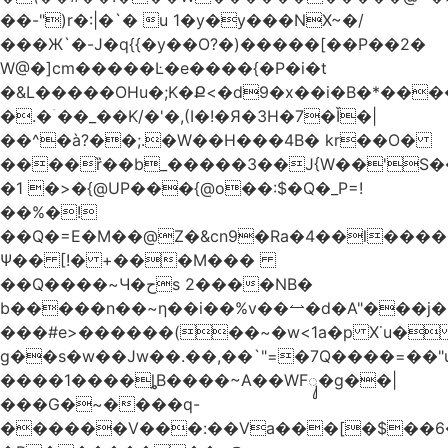
��-")r�:|�`� u 1�y�y���NX~�/
���Ж`�-J�q{{�y��O?�)�����[��P��2�
W@�]cm�����Ŀ�e����{�P�i�t
�&L�����OHu�;K�Ք<�d9�x��i�B�*��
�.�ۤ��_��K/�'�,(I�!�Я�3H�7�Ǐ�|
��^�à?��;.�W��H���4Β� kr��O�
����ȑ��b_�����3��J{W��'S�
�1 �>�{@UP���{@o��:$�Q�_P=!
��%�!
��Q�=E�M��@Z�&cn9�Ra�4��l����
Ψ�� [!� +���M���
��Q����~Ч�حs 2����NB�
b�����n��~ƞ��i��%v��⥎�d�A"���j�
���#e>������(��~�w<1a�p X˙u�
g��s�w��Jw��.��,��`"=�7Q����=��
����1����ȴB����~A��WFᬸ�g��|
���G�~����q-
������V���:��Va���[�$��6�