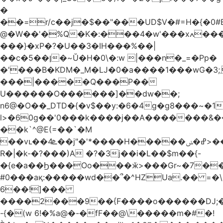
�
��=r/c��j�$��"���UD$V�#=H�{�0#B
@�W��'�%Q�K�:���4�w'���xߍ����r����PV��$�5�������mIz��}d���+h"SWq�w�d�w�Zas(H����qR��g�g��XNS&��9�5�Oȩ�O�
���}�xP�?�U��3�IH���%��|
��c�5��ן�~Ŭ�H�0\�:w |���n�_=�Pp�
�'���B�KDM�_M�Ǉ�0�a����1���wG�3;܂��%M�B�FV������`$)%�x|
���|�����Q���P��
U������O������]��dw��;
n6@�O��_DTD�{�v$��y:�6�4g�g8���~�
l>�60g��'0���k����j��A�������&��;wX���
��k`^@E(=��`�M
��vւ��4ܧ��j"�'*����H�����ߝ�ݭ>���_��I-
R�|�k-�?���)A �?�3j��i�L��$m��{-
�{e�a��Ϧ���Oo���ӂ>���Gr~�7����س~m��F;CZ .!O�ԇ4
#0���aқ:�����wd��՞�^HZUa.�� =�\
6��!]���
����2���9��{F����o������DJ;
-{�(w 6!�%a@�-�fF��@\�����m�#�!