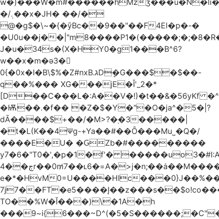
w�)���W�m#������hMzʒ���u�N�li�
�/܉��x�JH� ��/�
@�g$�\~�{�ȳBc��9��"��F4El�p�-�
�U0u��j��|"m8����P1�(�����;�;�8�
J�u�34s�(X�HY0�g1���B^6?
w��x�m�ә3�
0{�0x�I�B\$%�Z#nxB.גDܷ�G���$�$��-
q��%��� XG���jE�Ǐ'_2�*
[D��C���L�:A��V�!)�t��&�56yKf �^
�Ѭ��.�f�� �Z�$�Y�"�O�ja^�5�|?
dĀ����$+��/�M>?�֭�3�����|
�t�L(K��4Ψg-+Ya��#��Ȏ���Mu˽�Q�/
����E�U� �ԌZb�#���������
y7�6�"T0�',�p�1�f'� �����uo3�#
ڄ��4r��0m̸7��ʟ6�ּ=A�>j�n;��ȧ��M����at���7q-
e�*�HvM0=U����HIc���0}J��%�
7j7��FT�e5����Į��z���s��$o!co���A
TO��%W�Ĭ���)\�1A�h
���9~i{6���~D^(�5�S������;�C"