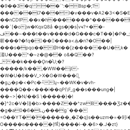
�9��3�q ��`':�Bsp�;?
�����ϊ7���l�v���v�A2�3<�S�E
��nCDIP.��x�h�������^������
��`[�ojw�ΚqxQ8ǻ �gs�j�s|vҹ?+��-
ف��~���t��v����d�G���c�T��]�P�
_
龩���?�fq������a<.ܞ�n?�O��|
���s�pqo��@H��[z������U�,k�
㵝U���^�~z�@�� o&�Q��?
_��k����Ǫn�֡U;�?
�����/k��,�WW��jl-
�W�U�8��V_>X�G�W���𾶲̫
�gڽ�p�<�Pc�~ͨկ~��WK�v�vh-
����Q��<���i��qP(\F_g��s���ung�|
��~ >|�N/��S \�����}�!
�]^2c�V�{8̭�b>����Z��^zwB��ָ��Ʒz�
�g�a0�6�Lڹ���g`���
=0��YT��ݳ������_�Z�q}s��uzm�=�9]i��?
O����ϭ�����{fkͩ}����i-�.�6>�.J�zt}