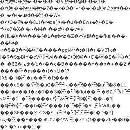
� C��˫���.�=�V��@� ��ɲ�|
�����7��x�Q�"+^��)�unC���
�_��(�usd�� ��Wv|
�O�7%��8Jt�da[��J��8ws��0�
*o7�X�˓�>�M� ��p��v-
�HĹ�X�W���[�L�#Id�Z�V䌂�g�fkaI���-
���
<�5�3��"�����ppK�;�H�rl�VϨ̽fk�
[�R�S:pBtY�cVwi���D(ȪK@�+D��S�{)
�`�6߄(�3;k�Ƅ�(��c�B������*��n�+��2;��^��Q�މ7X�v�b
�����m���((�>򍹐�1?
[Xծ߲'�,ji��u���R���
���cE�)�f8�uQ�~.�����u�8�𠗒
��{�v��J�z�7��3���1oi��,�ՑZJ\]
vM�2`�ˌ����e$&1S�)��~�1|
�QYrz��0�^۬���d���5L,eVdIτ��-
���3E���%e23�SLx B��}�D�P]
(ꩆ���$���cIU0Z�^/Wj�zPb@���z1e��9��{��ܮ�mJ��i�
�3 �Ya<��㋲�