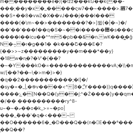
m���������e�}|�!zz���kG��k{��-
���;��y�x�_�����ϛw7��~����>.꧛7�
��S+��8�vwZ�X��vJ���j���ӏ���
����{�\m~��>��������?�>]뛻{�|�~}�/
��'��'���f��q�S�~��i�����޺�s���c�K�>���f}
����i��icu�
�^^m5�pb��&�n.wK���͇�ǧ
N�~͎�ɾ�g��1� �k���Շ���E�?
{��>>~z���������y��m���*��y}
�18w�nֲ�?�V'�{��?
�~�Y���kO�=�������������vA;�\\�m
w/[��?��~\ַ�>m�}>�}
�q��2�����������;�l]�/
�sy�=�_|,�֎v����<^|8�ޯ_Y����}}q����)
����ݺ�[N��Q�{y��:^�Ż����]y��qm�<=m}>�����\�'����/
�/�� ����������ry^8-
u~�~�ތ��o�k_>=~�po|
���_݃���'�q�<���~
��O������6�_�D���Q��(n�E���º���
�̼�Q��?