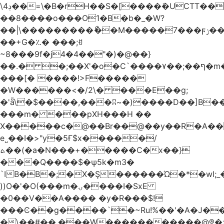
\4ڊ��=\�B�rH��S�[����ܽ�UCTT��+$PV�s��I�?
��8����o���O1�B�b�_�W?
��|\���������ޯ��M�����7���ϝݫ���OW|
��+G�؉� ���;ꀀ
~8���9f�j4�4��"�)�@��}
��.� �;��X'�o�C`����۷��;��ף�m����;����3��"�����6�Pg����#ͨ�?
���[� ����!>F�����
�W������<�/2\� ���E��g;
�'ǟ\�$����,���ʭ~�)����D��]B��_vܝ���>�6���{(���ZH�W�4x��S���8���Ek
���m� ���pXH���H ��
X�����c�@��Br��@��y��R�A��
e˽��I�>"y�5Ғ$x�����/
ܬ��(�a�N���+�����C�x��}
���Q����$�ψ5k�m3�
`IB�B�;�X�Ş������Ώ�*�wI;
))O�'�O(���m�ۍ����I�SxE
�0��V��A���� �y�R���$!
���Ͼ��g����`�~Ru!%��'�A�J��
�\��#��.���W�����������@®�>�b��