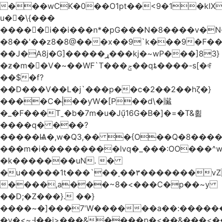
���wCK�0��O1pt��<9�1�klX
u��\{���
�����i��i���n*�pG���N�8����v�N
�8��'��z8�8@���x��9`k���9�F�
��J�ֵA8j�G]�����ړ���kj�~wP���]83}
�ƶ�m��V�~��WF`T���ݮ��qȶ����-s[�ꏶ
��$�f?
��D���V��L�j`���p��c�2��2��hζ�}
����C�|̵��ƴW�[P��d\�贜
�_�F���Tˍ�b�7m�u�Jű̩16G�B�]�=�T&횖
����q� ���?
�����Ѩ�,w�Q3,�� �{O��Q�8�����O
���m�i���������lvq�_���:OO���^w
�k�������uN. �
�u�����1t���`��˳��۳�������v
����,a���~8�<���C�p��~y
��D;�Z���}. ��}
����~�]���7'W������a��:�����
�v�<~߃��j>���&����p�<��&���<����