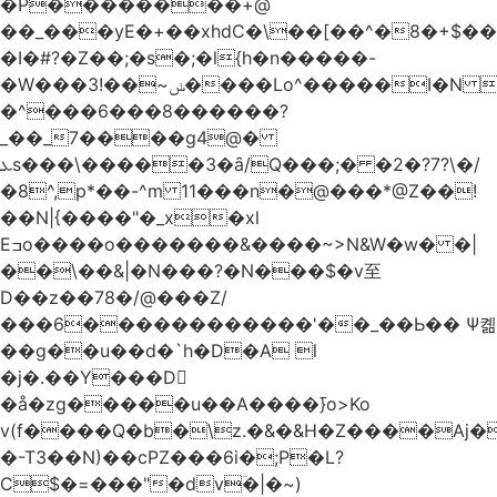
�Р��������+@
��_���yE�+��xhdC�\��[��^�8�+$�
�I�#?�Z��;�s�;�l{h�n�����-
�W���ݭ~��!3����Lo^�����I�N C��k������������P�A�8~�^X�#e5�����G6���^x��� )
�^���6���8������
?
_��_7����g4@�
ܥs���\�����3�ȃ/Q���;� �2�?7?\�/
�8^,p*��-^m 11���n�@���*@Z��!
��N|{����"�_x�xl
Eߏo����o�������&����~>N&W�w� �|
��\��&|�N���?�N���$�v至
D��z��78�/@���Z/
���6������������'��_��Ь�� Ѱ콂
��g��u��d�`h�D�A l
�j�.��Y���D
�å�zg�����u��A����߫}o>Ko
v(f����Q�b�\z.�&�&H�Z����Aj�
�-T3��N)��cPZ���6i�;P�L?
C$�=���"�dvؔ�|�~)