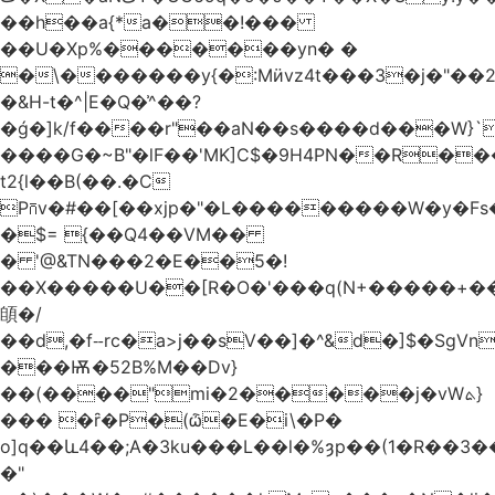
��h��a{*a��!���
��U�Xp%�������yn� �
�\�������y{�:Mӥvz4t���3�j�"��
�&H-t�^|E�Q�͗^��?
�ǵ�]k/f����r"��aN��s����d���W}`
����G�~B"�lF��'MK]C$�9H4PN��R�
t2{l��B(��.�C
P⩃v�#��[��xjp�"�L���������W�y�F
�$= {��Q4��VM��
� '@&TN���2�E��5�!
��X�����U��[R�O�'���q(N+�����+���
䫁�/
��d,�fⵧrc�a>j��sV��]�^&d�]$�SgVn�J��
���Ѭ�52B%M��Dv}
��(����"mi�2�����j�vWܬ}
��� �ȓ�P�(ѽ�E�i\�P�
o]q��և4��;A�3ku���L��l�%ȝp��(1�R��
�"