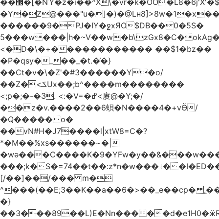
��޼�[�NΎ�z�i��^X\�vr�k�OO�L8�6j'X'�$�O���� �l�,���`�n�`��[���T��a{�-
�Y�Z@���"u�]�)�@Lʜ8]>8w�1�x
������9�PJ�IY�ջxЯO$DB��0�5S�
5���w���|h�~V��w�b\zGx8�C�okAg�
<�D�\�+������������ ��$1�bz��
�P�qsy�_��_�t.�̓�}
��Ct�v�\�Z'�#3������Y�o/
��Z�<ݎUx��;b^����m��������
<;p�;�-�3. <:�V=�ߝ<赓@�Y;�/
��z�v.����2��6蛽�N����4�+vӪ/
�Q�����o�
��vN#Н�J7����l|xtW8=C�?
*�M��%xs������~�|
�wǝ���C����K�9�YFw�y��&���w��
���;k�S�=74��t��:z*n�w���⌇��I�ED
[/��]��/��� m�
^���(��E;3��K��a��6�>��_e��cp� ,
�}
��3���89��L)E�Nn�����d�e1H0�ӝR