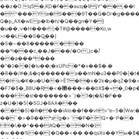
��z�O q5�,K֭D�f��auҵ�9jY"��,��!
�^���Yɑ�S���9T��Q�Or�g����
Q�p_AX�wEp�Ib�h/�Q��gn�Y�}
�u��,:v�H���r;�T#@�����Ko,w
>r��L��S�Q͜��}
�5�~��8��������
��*I���c,��J���/�Or,}c�/̚
��a���*���
�"�ڋ��[�Iu��;�xUPc�*�x��$�.�
�8��/#�,&�q������s��mN�u3��P0�[�t�
�hu�K�u�U��>ĒT�l�x�2k�μ�qZ�9�<
�F7�$�_B8U�Rֶ�<�޻���=��bX$�+�_0�p�=l
����s!�������>`)�1�j�&}�F��
z�U�)�5{�5GJ�8AA���
���5)�R����iAIo��f��vh>"e~5�|Ww:
��`�>�9��*sg�>`�P�!Q+�-P��
�\��^���AQ���N�}
�w.���%��[�Q��<��.��qsXo��Yы�$�j