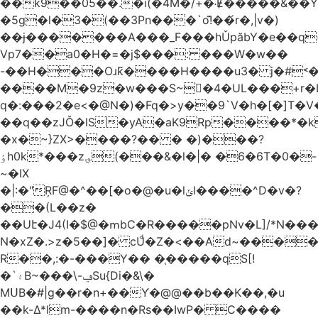
��k9��05��.�i(�4M�/+�˸Ɇ�����&��Y�הl���c�1:�[��5�y؏l��c��8`�/
�5g�l�3�(��3Pn���`o!͊��́r�,|v�)
��ɉ�������A���_F���hǓpăbY�e��q(
Vp7��a0�H�=�j$���: ���W�w��
-��H���Oɹk̃����H����u3� j�#˂��
����M�9z�w���S~�4�UL���+r�
q�:���2�
e<�@N�)�Fq�>y��9`V�һ�[�]T�
��q��zJǑ�lS�yA�aK9Rp����*�
�x�~}ZX>����?�� � �)���?
ٶh0k*���z؈(���&�l�|� �6�6T�0�-
~�IX
�|:�"ŖF@�^��[�o�@�u�lݶl����^D�v�?
��(L��z�
��Uէ�J4(I�$@�ՠbC�R�����pNv�L]/*N��
N�xZ�.>z�5��]� cUͩ�Z�<��Ad~�������T�
R��,:�-���Y�� �֤�����qS[!
�`۽B~���\-ݠSu{Di�&\�
MՍB�#|g��r�n+��Ƴ�@@��b��K��,�u
��k-Δ*lm-����n�Rs��IwP� C����