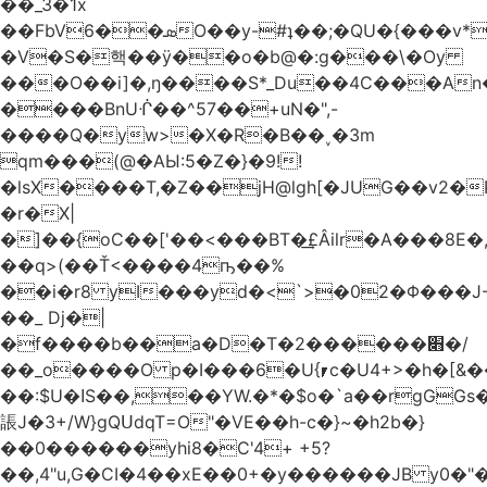
��_3�1x
��FbVܣ��6O��y-#ʇ��;�QU�{���v*�<�e�
�V�S�핵��ӱ��o�b@�:g���\�Oy
���O��i]�,ŋ����S*_Du��4C���An
����BnUᒖ��^57��+uN�",-
����Q�yw>�X�R�B��˯�3m
qm���(@�AЫ:5�Z�}�9!!
�lsX����T,�Z��jH@lgh[�JUG��v2�
�r�X|
�]��{oC��['��<���BT�͢£Âilr�A���8E�,
��q>(��Ť<����4ҧ��%
��i�r8 yI���yd�<`>�02�Φ���J
��_ Dj�|
�f����b��a�D�T�2������׋�/
��_o����O p�I���6�U{⎖c�U4+>�h�[&���
��:$U�ߊS��,��YW.�*�$o�`a��rgGGs�~
䛫J�3+/W}gQՍdqT=O"�VE��h-c�}~�h2b�}
��0������yhi8�C'4+ +5?
��,4"u,G�CI�4��xE��0+�y������JB y0�"