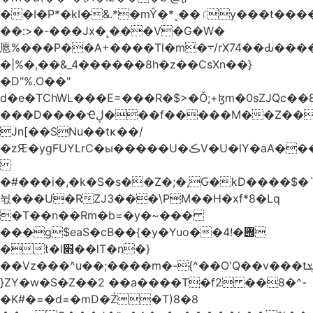
��I�P*�kI�&.*�mŶ�*˱��ٵy���t�����c�4'��cU'����d9�8��F��Y�a<.+�H�6���V��0����ԲT���|2�!j�YwP����oO��1u�B�ki/
��:>�-���Jx�˻���V�G�W�
㥦%���P��A+����Tl�m�܋/rX74��Ԃ����u�Zu��W�s4}
�|%�,��&_4������8h�z��CsXn��}
�D"%.O��"
d�e�TChWL���E=���R�$>�Ǒ;+ɮm�0sZJQc��8N���mۂX��#M�Q؃eM������zuz
���D����Ҽڸ���f�����M��Z��&ƕ�
Jn[��SNu��tĸ��/
�zԘ�ygFUYLrC�ы�����U�ڪV�U�lY�aA���
�#���i�,�k�S�s��Z�;�,Ԍ�kD����$�`�}@���b�`��⑴�1s
뉛���U�RZJ3���\PM��H�xf*8�Lq
�T��n��Rm�b=�y�~���
���g$eaS�cB��{�y�Yuo��݌�!4
�t�l׋��lT�n�}
��Vz���^u��;����m�-{^��O'Q��v���tܮ�H%��f�D��x����GMOY;���VF@���V�Ťg�%u(&12��mI��ɔ�yIt�iz��h4���ۓ�>���֪�h:_���W00
}ZY�w�S�Z��2 ��a����T�f2 ��8�^-
�K#�=�d=�mD�Ź�T)8�8