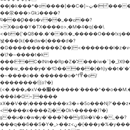
��j�k���*�o����]��C�]~ټ�l̃������7G��ß��ۻ�f�xڰ�}
��泶���>Gkڏ����?
ϥ���Ƿ��s�v��_��ߛ��?
>X�ɷ��Y�TX����o>,�M�4�q{��\
<�b�['�Q8��.�'��!k�_�����O���!xş
뇇���{k{��dw�{����d�?
�G�����������Z��}<�������l�z�
�\?�~����t�k
���I�C�lNn��Rp�Z�ל���iw�`]�_}X9��ᨰ��}
���w_����ɏ�'�ߞϿ�����{�h}y��t�'�?
�~����o�� ������o�^f߾�o/
��������!|{o?�}
(<�.���ޖ�xV��׷������·݇����^��o��M.��΍���_�?
���ӓ�O~]����
xX��V��\��������x3�=�5o���ǋ?'���z
<����x����Zj��Okϟ�����)?�}
ȿ��u�x�w�y�'���?��y8}ѝ�V�>�_��?
���q��6��S�Y�_>��z<ڼ�{���y�%�y���f���:ޚ���s8$