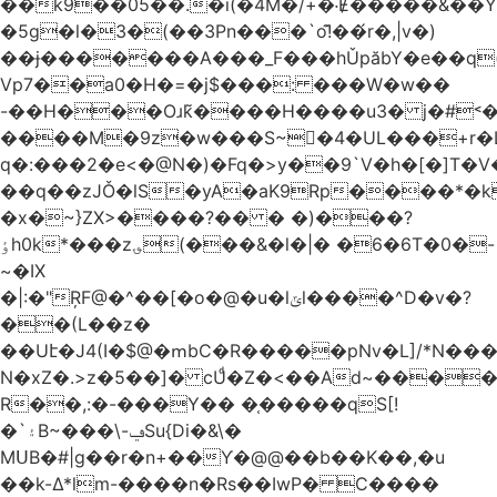
��k9��05��.�i(�4M�/+�˸Ɇ�����&��Y�הl���c�1:�[��5�y؏l��c��8`�/
�5g�l�3�(��3Pn���`o!͊��́r�,|v�)
��ɉ�������A���_F���hǓpăbY�e��q(
Vp7��a0�H�=�j$���: ���W�w��
-��H���Oɹk̃����H����u3� j�#˂��
����M�9z�w���S~�4�UL���+r�
q�:���2�
e<�@N�)�Fq�>y��9`V�һ�[�]T�
��q��zJǑ�lS�yA�aK9Rp����*�
�x�~}ZX>����?�� � �)���?
ٶh0k*���z؈(���&�l�|� �6�6T�0�-
~�IX
�|:�"ŖF@�^��[�o�@�u�lݶl����^D�v�?
��(L��z�
��Uէ�J4(I�$@�ՠbC�R�����pNv�L]/*N��
N�xZ�.>z�5��]� cUͩ�Z�<��Ad~�������T�
R��,:�-���Y�� �֤�����qS[!
�`۽B~���\-ݠSu{Di�&\�
MՍB�#|g��r�n+��Ƴ�@@��b��K��,�u
��k-Δ*lm-����n�Rs��IwP� C����