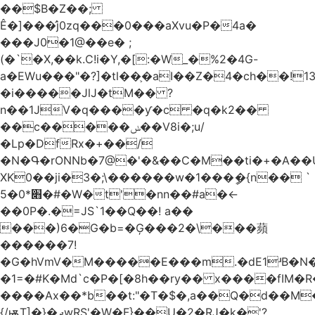
��$B�Z��;
Ê�]���̛j0zq���0���aXvu�P�4a�
���J0�1@��e� ;
(�`�X,��k.C!i�Y,�[:�W_�%2�4G-
a�EWu���"�?]�tl��֛�aI��Z�4�ch��!
�i�����JlJ�tM�� ?
n��1JV�q����ƴ�c �q�k2��
��c�����ݭ��V8i�;u/
�Lp�DfRx�+��/
�N�Գ�rONNb�7@�'�&��C�M��ti�+�A��
XK0��ji�3�;\������w�1���ީ�{n�� `
5�׋*0�#�W�t'�nn��#a�<-
��0P�.�=JS`1��Q��! a��
���)6�G�b=�Ģ���2�\���蘋
������7!
�G�hVmV�M�����E���m.�dE1ʴB�N�
�1=�#K�Md`c�P�[�8h��ry�� x����fIM�R
����Ax��*b��t:"�T�$�,a��Q�d��M�
{/ѭT]�}�ދwRS'�W�F}��U�2�RJ�k�'?