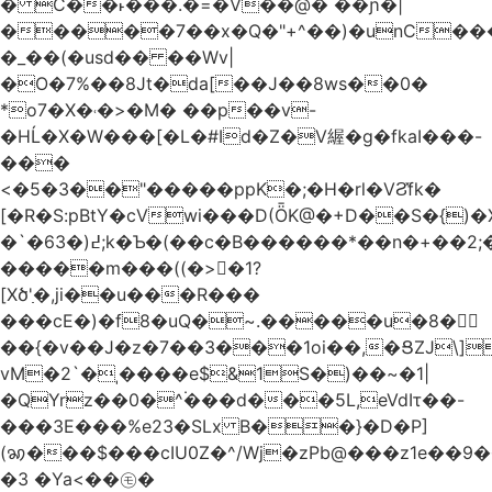
� C��˫���.�=�V��@� ��ɲ�|
�����7��x�Q�"+^��)�unC���
�_��(�usd�� ��Wv|
�O�7%��8Jt�da[��J��8ws��0�
*o7�X�˓�>�M� ��p��v-
�HĹ�X�W���[�L�#Id�Z�V䌂�g�fkaI���-
���
<�5�3��"�����ppK�;�H�rl�VϨ̽fk�
[�R�S:pBtY�cVwi���D(ȪK@�+D��S�{)
�`�6߄(�3;k�Ƅ�(��c�B������*��n�+��2;��^��Q�މ7X�v�b
�����m���((�>򍹐�1?
[Xծ߲'�,ji��u���R���
���cE�)�f8�uQ�~.�����u�8�𠗒
��{�v��J�z�7��3���1oi��,�ՑZJ\]
vM�2`�ˌ����e$&1S�)��~�1|
�QYrz��0�^۬���d���5L,eVdIτ��-
���3E���%e23�SLx B��}�D�P]
(ꩆ���$���cIU0Z�^/Wj�zPb@���z1e��9��{��ܮ�mJ��i�
�3 �Ya<��㋲�