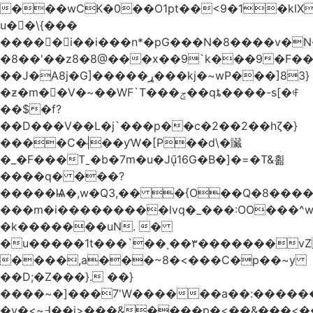
���wCK�0��O1pt��<9�1�klX
u��\{���
�����i��i���n*�pG���N�8����v�N
�8��'��z8�8@���x��9`k���9�F�
��J�ֵA8j�G]�����ړ���kj�~wP���]83}
�ƶ�m��V�~��WF`T���ݮ��qȶ����-s[�ꏶ
��$�f?
��D���V��L�j`���p��c�2��2��hζ�}
����C�|̵��ƴW�[P��d\�贜
�_�F���Tˍ�b�7m�u�Jű̩16G�B�]�=�T&횖
����q� ���?
�����Ѩ�,w�Q3,�� �{O��Q�8�����O
���m�i���������lvq�_���:OO���^w
�k�������uN. �
�u�����1t���`��˳��۳�������v
����,a���~8�<���C�p��~y
��D;�Z���}. ��}
����~�]���7'W������a��:�����
�v�<~߃��j>���&����p�<��&���<����