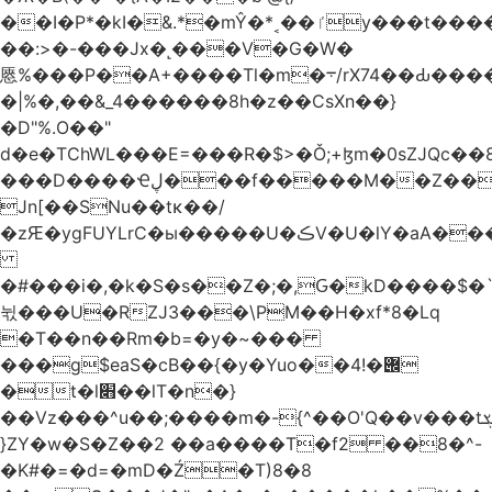
��I�P*�kI�&.*�mŶ�*˱��ٵy���t�����c�4'��cU'����d9�8��F��Y�a<.+�H�6���V��0����ԲT���|2�!j�YwP����oO��1u�B�ki/
��:>�-���Jx�˻���V�G�W�
㥦%���P��A+����Tl�m�܋/rX74��Ԃ����u�Zu��W�s4}
�|%�,��&_4������8h�z��CsXn��}
�D"%.O��"
d�e�TChWL���E=���R�$>�Ǒ;+ɮm�0sZJQc��8N���mۂX��#M�Q؃eM������zuz
���D����Ҽڸ���f�����M��Z��&ƕ�
Jn[��SNu��tĸ��/
�zԘ�ygFUYLrC�ы�����U�ڪV�U�lY�aA���
�#���i�,�k�S�s��Z�;�,Ԍ�kD����$�`�}@���b�`��⑴�1s
뉛���U�RZJ3���\PM��H�xf*8�Lq
�T��n��Rm�b=�y�~���
���g$eaS�cB��{�y�Yuo��݌�!4
�t�l׋��lT�n�}
��Vz���^u��;����m�-{^��O'Q��v���tܮ�H%��f�D��x����GMOY;���VF@���V�Ťg�%u(&12��mI��ɔ�yIt�iz��h4���ۓ�>���֪�h:_���W00
}ZY�w�S�Z��2 ��a����T�f2 ��8�^-
�K#�=�d=�mD�Ź�T)8�8