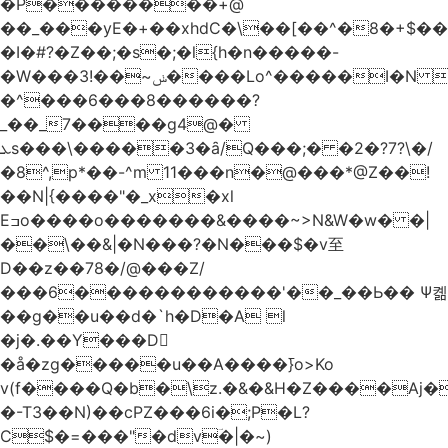
�Р��������+@
��_���yE�+��xhdC�\��[��^�8�+$�
�I�#?�Z��;�s�;�l{h�n�����-
�W���ݭ~��!3����Lo^�����I�N C��k������������P�A�8~�^X�#e5�����G6���^x��� )
�^���6���8������
?
_��_7����g4@�
ܥs���\�����3�ȃ/Q���;� �2�?7?\�/
�8^,p*��-^m 11���n�@���*@Z��!
��N|{����"�_x�xl
Eߏo����o�������&����~>N&W�w� �|
��\��&|�N���?�N���$�v至
D��z��78�/@���Z/
���6������������'��_��Ь�� Ѱ콂
��g��u��d�`h�D�A l
�j�.��Y���D
�å�zg�����u��A����߫}o>Ko
v(f����Q�b�\z.�&�&H�Z����Aj�
�-T3��N)��cPZ���6i�;P�L?
C$�=���"�dvؔ�|�~)