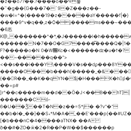
�z��o7?��.?����o��ߟ륳
�՟�g��{G���7�`9�Z���z��-
�w�l=^�(����19�z�����aY�����f|�}
����9^v�q��,z�Ѻ�j����ms���~������h�
�6㣽
K@_�������^�*,�J������l�h�����w
������N�7��O�G7����֟����Q�|1�
F?�����o�N 0�W׫Kc�<������ǳ�u�ϯ�?
��~�����q��">
<��s���i���Y\����V�s��dϼ���8Y�
�����O���b���h{�����_�&���
{��R��_��K��qYN�$j�H���K�hp҆�
��=p#
]r^��c�����m��d��Ö�J<��B��hT]|
�������Có­
6�U��Ǯ��T�N�z��=5*į� �?v"�־
��b�l�_��]��Sޑ*M�A�۬_��E'���p{��#UZ�D\1��%\9�<0Kl�>:
[�b���nC�4����aTNX� ��A
ծ��#�ZO�ӝ�2�R��P�W��$������p