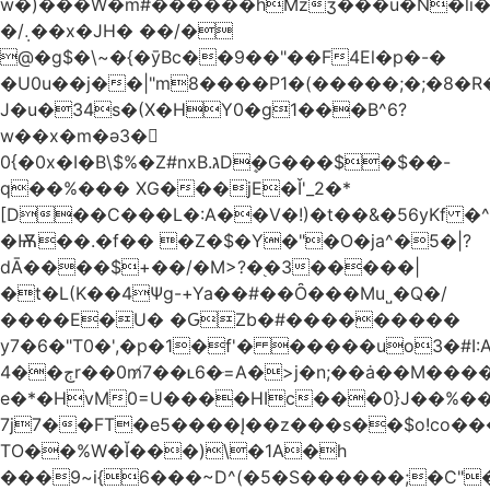
w�)���W�m#������hMzʒ���u�N�li�
�/܉��x�JH� ��/�
@�g$�\~�{�ȳBc��9��"��F4El�p�-�
�U0u��j��|"m8����P1�(�����;�;�8�
J�u�34s�(X�HY0�g1���B^6?
w��x�m�ә3�
0{�0x�I�B\$%�Z#nxB.גDܷ�G���$�$��-
q��%��� XG���jE�Ǐ'_2�*
[D��C���L�:A��V�!)�t��&�56yKf �^
�Ѭ��.�f�� �Z�$�Y�"�O�ja^�5�|?
dĀ����$+��/�M>?�֭�3�����|
�t�L(K��4Ψg-+Ya��#��Ȏ���Mu˽�Q�/
����E�U� �ԌZb�#���������
y7�6�"T0�',�p�1�f'� �����uo3�#
ڄ��4r��0m̸7��ʟ6�ּ=A�>j�n;��ȧ��M����at���7q-
e�*�HvM0=U����HIc���0}J��%�
7j7��FT�e5����Į��z���s��$o!co���A
TO��%W�Ĭ���)\�1A�h
���9~i{6���~D^(�5�S������;�C"