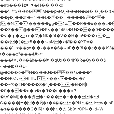
�#p���âz�H��l��kd
��\_/*3��K�`M��p�Q˷���N�se�I�˷��%��ۍ�_���W�00Į�J�r��H��(L��L6����iuɔ^e�MrX���5O���g�����݄9OӘ�����j��T����@�ҕ8���j
��j�]��zf�+^I��L� ��_˖����9\�"�
).�N:�\�����ǵg�4%��R��#���z�!
��Z��@��li�P<��`45k�U����0����
�vl�tp�\>e�D\�NK�f4�V��H�m!���<�
��e�[�r5���r~aM�x�̆���XDn�
���]-;z��;ю�j�k��a�6�~uP��3i��c���k
t�xܳ��z"���&#>
���J�K�&h����qUx��4h֕�R�Gy���&
<��!b��D-
@�z��o�N�2��J����*ѧ���?
��H0Zv=HU:>!��k���o�?
��~%�2I�'���S�"ţ���}�Ӹ�R|h|
�9����d�a�r�9��u���o.?
�{A'�Mj]���@�: ����H����i
C�������Ҋ�\�4���RN�י1w�IbE!
�s������Q�!R��I�@'Sb9OPi=�-d=W