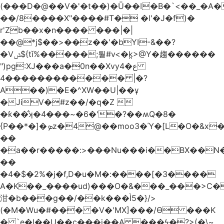
(���D�@��V�'�t��)�Ū��ǀ�B�`<��_�A���Zӏ�=�
��/8����X"����#T� �l'�J�f)�
r'Zb��x�n���� ���|�|
��@*j$��>��z��'�bYI-&��?
�Vݜ${tǐ%�����;퉡#v<�k̪>@Y�趨������
")pg:XJ���a�0n��Xvyع�4
���4��������� |�?
A��)�E�^XW��U|��ұ
�JiV�#z��/�q�Z 
�ƙ��̐ʞ�4���~�6�'�?��ʍQ�8�
{P��*�]�ܤz�4@��moo3�Ύ�[L�O�&x�Ǵ1���L�/@f�o!
��
�a��r�����:>���Nu���i��BX��
��
�4�$�2%�j�f,D�u�M�:����[�3����
A�K��_����ud)���O�&���_���>C�
泔�b���g��/��k���Ì5�}/>
(�M�Wu�#��� �V�'MX]���/Ѳ ���K
� `e�l��U��c���i��A ���ϟ�?>(�\~