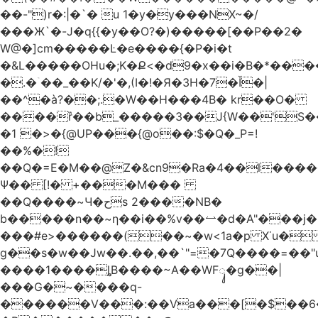
��-")r�:|�`� u 1�y�y���NX~�/
���Ж`�-J�q{{�y��O?�)�����[��P��2�
W@�]cm�����Ŀ�e����{�P�i�t
�&L�����OHu�;K�Ք<�d9�x��i�B�*��
�.�ۤ��_��K/�'�,(I�!�Я�3H�7�Ǐ�|
��^�à?��;.�W��H���4Β� kr��O�
����ȑ��b_�����3��J{W��'S�
�1 �>�{@UP���{@o��:$�Q�_P=!
��%�!
��Q�=E�M��@Z�&cn9�Ra�4��l����
Ψ�� [!� +���M���
��Q����~Ч�حs 2����NB�
b�����n��~ƞ��i��%v��⥎�d�A"���j�
���#e>������(��~�w<1a�p X˙u�
g��s�w��Jw��.��,��`"=�7Q����=��
����1����ȴB����~A��WFᬸ�g��|
���G�~����q-
������V���:��Va���[�$��6�