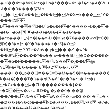
.A�41�0����@7Ac
+�Jt�Cc��]�I��I�W�X k��� "Y
���!Z&
D���f�� d�U`o�u�H̹�^����~k�;��
�t�=�:�| ���)�Gr�e�a�ʻ��
j�*x���H_N�j��L(�ϡa�7X����wv׈�60pM�
河n]�"�=I�X�B��u� t�cSj�O?
�H( B�P.9T>�ApV�q���;�ڪ�w"�
��.B*a�ֺ�e��*�s��nw���5Lt�Q����6
��5�F۠�����c�vG�� �;��M@r
VLP�E����`8(�2"��7u�
���H��_p��Q��36ۚ�M��5���������U
Ҟ�4)�)���T�,}��ql[&�6^�ɲ�B� �J�}
�Cx���w�ZLf��������]��
-�Q�w�كxUdLD�g;�y��0�.��꼫
��7��ф 6Q�&F�eW�x�>:ѧ�$.��f� L�ix
�xf��s�v�q{���Nz�.���B�Kv�)} ]�7�7{��]�j�yИW��ۦ6ٰٖ�M}
�Ӝ�B(��-�{A�I2���b'@{/