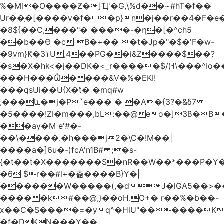
%�Ml�O����Ƶ�]Ҵ'�G,\%d��~#hT�f��
Ur��֖�[����v�f��p}n�j��r��4�F�
�8${��C;���"� ����-�ղ�[�^ch5
��b��Ɵ �c B�+�� �t�Jp�"�$�'F�w-
�9vm}Ԟ�3۱U,4��PG��i&Z����$��?
�s�X�hk<�j��DK�<_r�����$/)ߔ\���^Io��(�9�x��g�s��S�\"FH�BwN�Q�
���H���Ѽ� ���&V�%�EKI!
���qsUi��U{X�t̀� �mq#w
;���և�j�P`e��� � �A�{3?�&δ7
�5����!ZI�m���,bL:��@eo�]3ß�B
��ay�M e'#�-
��\����.�h���j2�\C�!M��|
����a�]6u�-)fcA'n1B# ;�s-
{�t��t�X�������S�nR��W��*���P�Y�
�6 $r��#l+�츪���� B}Y�|
������W�����(,�dJ�lGA5��>��@A�X��
���� �k#��@,}��oH.O+� r��%�b��-
x��C�S����=�yq^�HlU"������K
�f�DKN���Y��