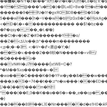
��޼�[�NΎ�z�i��^X\�vr�k�OO�L8�6j'X'�$�O���� �l�,���`�n�`��[���T��a{�-
�Y�Z@���"u�]�)�@Lʜ8]>8w�1�x
������9�PJ�IY�ջxЯO$DB��0�5S�
5���w���|h�~V��w�b\zGx8�C�okAg�
<�D�\�+������������ ��$1�bz��
�P�qsy�_��_�t.�̓�}
��Ct�v�\�Z'�#3������Y�o/
��Z�<ݎUx��;b^����m��������
<;p�;�-�3. <:�V=�ߝ<赓@�Y;�/
��z�v.����2��6蛽�N����4�+vӪ/
�Q�����o�
��vN#Н�J7����l|xtW8=C�?
*�M��%xs������~�|
�wǝ���C����K�9�YFw�y��&���w��
���;k�S�=74��t��:z*n�w���⌇��I�ED
[/��]��/��� m�
^���(��E;3��K��a��6�>��_e��cp� ,
�}
��3���89��L)E�Nn�����d�e1H0�ӝR