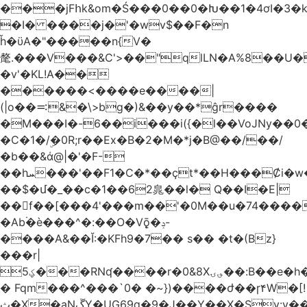
���jFհk&om�Ś���0��0�Խ��1�4ơI�3�
�I� ����j�'�wv$��F�n
ȟ�ϋA�"�����n{V�
氂.���V���&C'>��"qlLN�A%8��U
�v'�KL!A��
������<����e����|
(|o��࠺&�\>bg�)&��y��*ĝr����
�M���I�-6��i���i({�l��VoJNy��0
�C�1�/ۣ�0R;r��Ex�B�2�M�*j�B@��/��/
�b��&ά@|�'�F-
��hܚ���'��F1�C�*��ҫt*��H���Ȼi�w�_Z���aB����H
��$�մ�_��c�1��62㿡��l� Q��I�E|
��f��[���4'���m��'�0M��u�74����
�Ab۬�è���^�:��O�V݈ǭ�ݚ-
����A&��Ĭ:�KFh9�7�� s�� �t�(Bz}
���r|
ؼ5���RNʠ����r�0&8X؈ۍ��:B��e�h�h��1�F��FtÓc�LLW��5p�ZyyC�QX���v�@��0j�3��x���2���
� Fqm���^���`0� �~})����ժ��ɼ۴W�[!
ث�X�aNڱY�UG69q�9�J��Y��X�Sy:y��8�H~2,w�J4��z�T7F���߲"�&�-