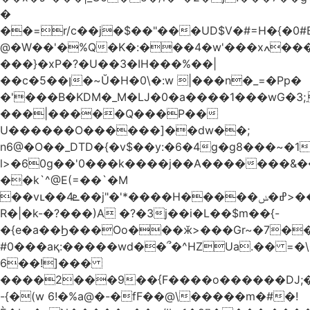
�
��=r/c��j�$��"���UD$V�#=H�{�0#B
@�W��'�%Q�K�:���4�w'���xߍ����r����PV��$�5�������mIz��}d���+h"SWq�w�d�w�Zas(H����qR��g�g��XNS&��9�5�Oȩ�O�
���}�xP�?�U��3�IH���%��|
��c�5��ן�~Ŭ�H�0\�:w |���n�_=�Pp�
�'���B�KDM�_M�Ǉ�0�a����1���wG�3;܂��%M�B�FV������`$)%�x|
���|�����Q���P��
U������O������]��dw��;
n6@�O��_DTD�{�v$��y:�6�4g�g8���~�
l>�60g��'0���k����j��A�������&��;wX���
��k`^@E(=��`�M
��vւ��4ܧ��j"�'*����H�����ߝ�ݭ>���_��I-
R�|�k-�?���)A �?�3j��i�L��$m��{-
�{e�a��Ϧ���Oo���ӂ>���Gr~�7����س~m��F;CZ .!O�ԇ4
#0���aқ:�����wd��՞�^HZUa.�� =�\
6��!]���
����2���9��{F����o������DJ;
-{�(w 6!�%a@�-�fF��@\�����m�#�!