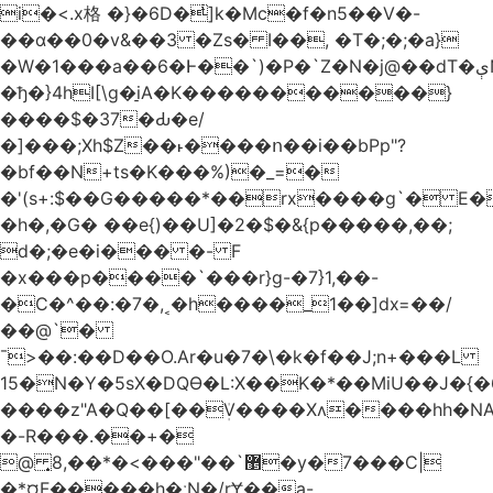
i�<.x格 �}�6D�ͥ]k�Mc�f�n5��V�-
��ɑ��0�v&��3 �Zs� I��, �T�;�;�a}
�W�1���a��6�Ͱ��`)�P�`Z�N�j@��dT�ېN*��ruh���5����P�H�%��'(9vS#�����G�I�l�
�ђ�}4hI[\g�̠iA�K�����������}
����$�37�Ԃ�e/
�]���;Xh$Z��˫����ո��i��bPp"?
�bf��N+ts�K���%)�_=�
�'(s+:$��G�����*��rx����g`� E�
�h�,�G� ��e{)��U]�2�$�&{p�����,��;
d�;�e�i��� �- F
�x���p����`���r}g-�7}1,��-
�C�^��:�7�,˱�h����_1��]dx=��/
��@`�
¯>��
:��D��O.Ar�u�7�\�k�f��J;n+���L
15�N�Y�5sX�DQӨ�L:X��K�*��MiU��J�{
����z"A�Q��[��ܲV����Xʌ����hh�NA
�-R���.��+�
@ ͎޵`��"���>�*��,8�y�7���C|
�*¤F�����h�ːN�/rɎ��a-