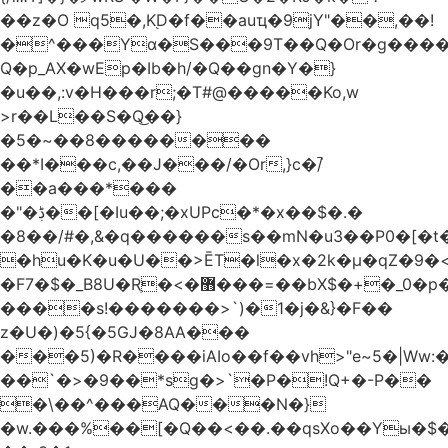
��z�O q5�,K֭D�f��auҵ�9jY"��,��!
�^���Yɑ�S���9T��Q�Or�g����
Q�p_AX�wEp�Ib�h/�Q��gn�Y�}
�u��,:v�H���r;�T#@�����Ko,w
>r��L��S�Q͜��}
�5�~��8��������
��*I���c,��J���/�Or,}c�/̚
��a���*���
�"�ڋ��[�Iu��;�xUPc�*�x��$�.�
�8��/#�,&�q������s��mN�u3��P0�[�t�
�hu�K�u�U��>ĒT�l�x�2k�μ�qZ�9�<
�F7�$�_B8U�Rֶ�<�޻���=��bX$�+�_0�p�=l
����s!�������>`)�1�j�&}�F��
z�U�)�5{�5GJ�8AA���
���5)�R����iAIo��f��vh>"e~5�|Ww:
��`�>�9��*sg�>`�P�!Q+�-P��
�\��^���AQ���N�}
�w.���%��[�Q��<��.��qsXo��Yы�$�j