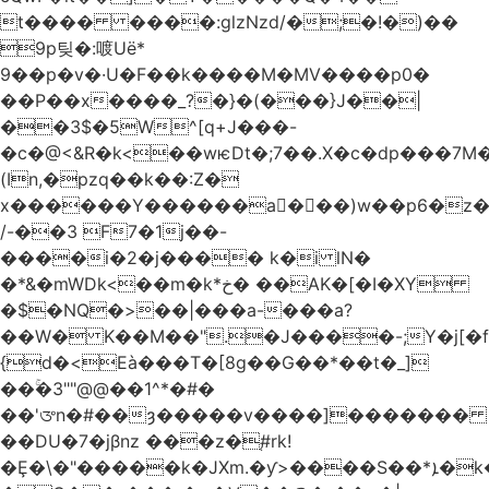
t���� ����:glzNzd/�;�!�)��
9p팆�:喥Uë*
9��p�v�·U�F��k����M�MV����p0�
��P��x����_?�}�(���}J��|
��3$�5W^[q+J���-
�c�@<&R�k<��wѥDt�;7��.X�c�dp���7M�
(In,�pzq��k��:Z�
x������Y������a�ٌ��)w��p6�z�
/-��3 F7�1j��-
����i�2�j���� k�i lN�
�*&�mWDk<��m�k*خ� ��AK�[�I�XY
�$�NQ�>��|���a-���a?
��W� K��M��".�J����-;Y�j[�f
{d�<Eà���T�[8g��G��*��t�_]
��ۚ�3""@@��1^*�#�
��'ᤅn�#��ȝ�����v����]�������
��DU�7�jβnz ���z�֚#rk!
�Ȩ�\�"�����k�JXm.�ƴ>����S��*ܐ�k��nJ�