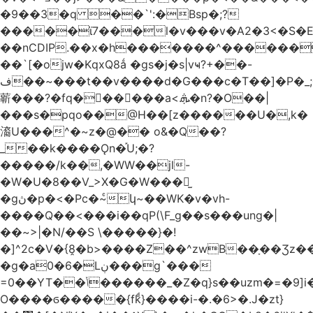
�9��3�q ��`':�Bsp�;?
�����ϊ7���l�v���v�A2�3<�S�E
��nCDIP.��x�h�������^������
��`[�ojw�ΚqxQ8ǻ �gs�j�s|vҹ?+��-
ف��~���t��v����d�G���c�T��]�P�
_
龩���?�fq������a<.ܞ�n?�O��|
���s�pqo��@H��[z������U�,k�
㵝U���^�~z�@�� o&�Q��?
_��k����Ǫn�֡U;�?
�����/k��,�WW��jl-
�W�U�8��V_>X�G�W���𾶲̫
�gڽ�p�<�Pc�~ͨկ~��WK�v�vh-
����Q��<���i��qP(\F_g��s���ung�|
��~ >|�N/��S \�����}�!
�]^2c�V�{8̭�b>����Z��^zwB��ָ��Ʒz�
�g�a0�6�Lڹ���g`���
=0��YT��ݳ������_�Z�q}s��uzm�=�9]i��?
O����ϭ�����{fkͩ}����i-�.�6>�.J�zt}