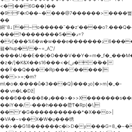
<�}��6G��]��
�9F�ɾ0��~����@7������>����뻝
��
絧''8ۿ[ܽ�~ο�����¯��z'����o?.���Q�~��t��/
���?��������5��د=?
�v[���%6�w�w���e�ڌ�������6���[�����
폃�hup�/�~=_A߱_'/
����U��E��{�O���V��Y�=m�_f�_���M
�z�/]�K&X��sݜ}�>���16��ٚ��|
��Ŷ��Q����Rp��� �����|
��>>=;�m?
m\�o�.����ů�3���Q|i���ܯo]�>m|�_�-
��ݍn�L�ǅ|
���6�����8�ڍ���>�>>X�������s��r��U�ş�-
��iY��/-���h����罃ͳ�Rp{�\|
��ז'�G�����������*�X��o>|
�VA�~v��X�W�џ���绣
��>��G18������c�i>D�y���G=8_�~ܿ�>