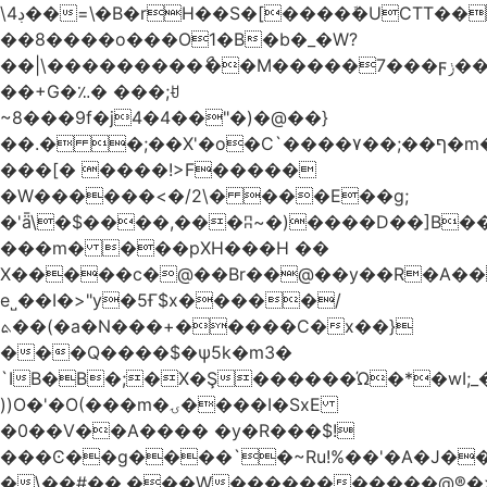
\4ڊ��=\�B�rH��S�[����ܽ�UCTT��+$PV�s��I�?
��8����o���O1�B�b�_�W?
��|\���������ޯ��M�����7���ϝݫ���OW|
��+G�؉� ���;ꀀ
~8���9f�j4�4��"�)�@��}
��.� �;��X'�o�C`����۷��;��ף�m����;����3��"�����6�Pg����#ͨ�?
���[� ����!>F�����
�W������<�/2\� ���E��g;
�'ǟ\�$����,���ʭ~�)����D��]B��_vܝ���>�6���{(���ZH�W�4x��S���8���Ek
���m� ���pXH���H ��
X�����c�@��Br��@��y��R�A��
e˽��I�>"y�5Ғ$x�����/
ܬ��(�a�N���+�����C�x��}
���Q����$�ψ5k�m3�
`IB�B�;�X�Ş������Ώ�*�wI;
))O�'�O(���m�ۍ����I�SxE
�0��V��A���� �y�R���$!
���Ͼ��g����`�~Ru!%��'�A�J��
�\��#��.���W�����������@®�>�b��