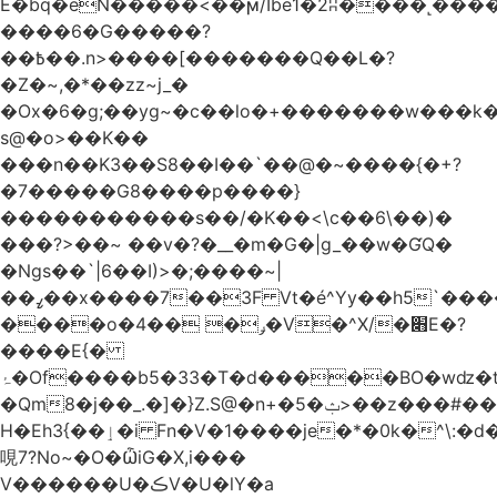
Ѐ�bq�eN�����<��ϻ/Ibe1�2ʭ����˻�����ۍ�
����6�G�����?
��߿��.n>����[�������Q��L�?
�Z�~,�*��zz~j_�
�Ox�6�g;��yg~�c��lo�+�������w��
s@�o>��K��
���n��K3��S8��I��`��@�~����{�+?
�7�����G8����p����}
�����������s ��/�K��<\c��6\��)�
���?>��~ ��v�?�__�m�G�|g_��w�ƓQ�
�Ngs��`|6� �I)>�;����~|
��ߨ��x����7��3F Vt�é^Yy��h5`����ۻ���5�"�}1k�[S��ͪ����l��blw��=��S.u}
����o�ݛ� ��4�V�^X/�׋E�?
����E{�
ۂ�Of����b5�33�T�d�����BO�wǳ�t1
�Qm8�j��_.�]�}Z.S@�n+�5�ݑ>��z���#��,s
H�Eh3{��ٳ�i Fn�V�1����je�*�0k�^\:�d�0�AOoNܰ� vLa��b�@�6��CM��H̷�~��)����h��o
哯7?No~�O�ѼiG�X,i���
V������U�ڪV�U�lY�a