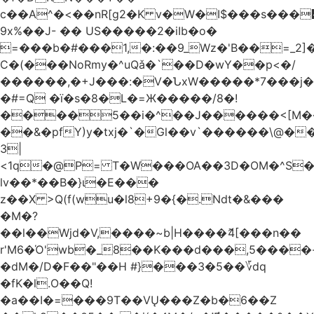
c��A^�<��nR[g2�K v�W�I$���s���
9x%��J- �� US�����2�iIb�o�
=���b�#���1,�:��9_Wz�'B��=_2
C�(���NoRmy�^uQǎ�`��D�wY��p<�/
������,�+J���:�V�ՆxW�����*7���j�
�#=Q �ï�s�8�L�=Ж�����/8�!
����5��i�^��J������<[M�
��&�pfY)y�txj�`�Gl��v`������\@�
3|
<1q�@P= T�W���OA��3D�OM�^S�)#�j��Q�
lv��*��B�}ι�E���
z��X >Q(f(wu�l8+9�{�.Ndt�&���
�M�?
��l��Wjd�V,����~b|H����ޮ4[���n��
r'M6�Ό'wb�_8��K���d���,5����
�dM�/D�F��"��H #}���3�5��؆dq
�fK�l.O��Q!
�a��I�=���9T��VŲ���Z�b�6��Z