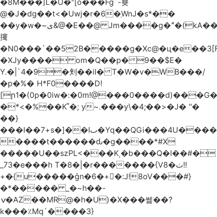
�8M���]L�U�ʺ[o���Fg`-뵺
@�J�dg��t<�Uwj�r�6�ְWnJ�s*��
��y�w�~ى&@�E��@ Jm����g�ˮ�(kA��b�^"���3���4�q��E$�J���`�%�y�JcX����2��R�,q0��3�
㩷
�N0���`��52B�����g�Xc@�ц�e��3[
�XJy���� om�Q��p� 9��$E�
Y.�|`4�9�刾��iI� T�W�v�WB���/
�p�%� H*F0����D!
[ր1�(0p�0iw�:�0m!@���0����d)���G
�*<�%��K˚�; y~.���y\�4;��>�J� "�
��}
���I��7+s�]��Iٮ�Yq��QGi���4U�����
����t������ԃ�g����*#X
�����U��szPL<���Kͺ�b���Q�I��#�
_73�e���h T�8�|�r�������{V8�ٺ!!
+�{u�����ģn�6�+�:J!8oV���#}
�*����� _�~h��-
ݍ�AZ��MR@�h�U)�X���쎑��݁?
k���٪Mq`����3}