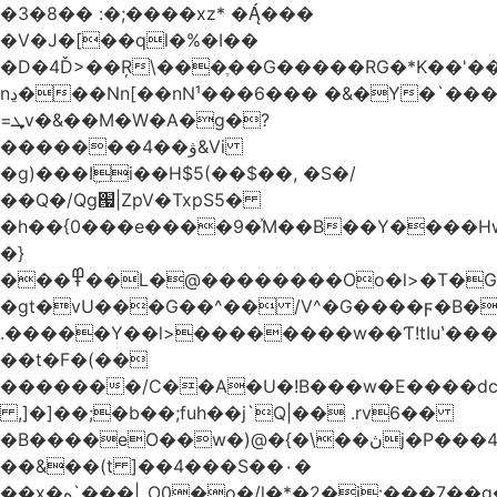
�3�8�� :�;����xz* ����
�V�J�[��ql�%�I��
�D�4Ď>��Ŗ\���ֶ��G�����RG�*K��'��
nڍ���Nn[��nN¹���6��� �&�Y�`�����-
=ܜv�&��M�W�A�g�?
�������4��ۋ&Vi
�g)���Iܹi��H$5(��$��, �S�/
��Q�/Qg՗|ZpV�TxpS5�
�h��{0���e����9�ͯM��B��Y����
�}
���߾��L�@��������Oo�l>�T�GO���p{�*�Smmn������GM���A��?
�gt�vU���G��^�� /V^�G����ϝ�B�
.�����Y��l>��������w��Ƭ!tIuʽ��
��t�F�(��
�������/C��A�U�!B���w�E����dc
,]�]��;�b��;fuh��j`Q|�� .rv6��
�B����eO��w�)@�{�\��ڽj�P���4$%��ܑ
��&��(t ]��4���S��٠�
͏��x�ه`���|_O0�o�/l�*�2�j:���7��g�/