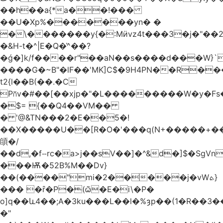
��h��a{*a��!���
��U�Xp%�������yn� �
�\�������y{�:Mӥvz4t���3�j�"��
�&H-t�^|E�Q�͗^��?
�ǵ�]k/f����r"��aN��s����d���W}`
����G�~B"�lF��'MK]C$�9H4PN��R�
t2{l��B(��.�C
P⩃v�#��[��xjp�"�L���������W�y�F
�$= {��Q4��VM��
� '@&TN���2�E��5�!
��X�����U��[R�O�'���q(N+�����+���
䫁�/
��d,�fⵧrc�a>j��sV��]�^&d�]$�SgVn�J��
���Ѭ�52B%M��Dv}
��(����"mi�2�����j�vWܬ}
��� �ȓ�P�(ѽ�E�i\�P�
o]q��և4��;A�3ku���L��l�%ȝp��(1�R��
�"