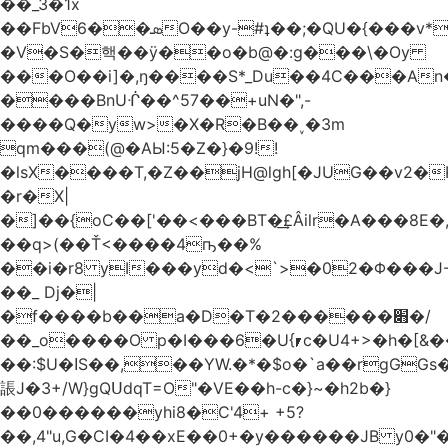
��_3�1x
��FbVܣ��6O��y-#ʇ��;�QU�{���v*�<�e�
�V�S�핵��ӱ��o�b@�:g���\�Oy
���O��i]�,ŋ����S*_Du��4C���An
����BnUᒖ��^57��+uN�",-
����Q�yw>�X�R�B��˯�3m
qm���(@�AЫ:5�Z�}�9!!
�lsX����T,�Z��jH@lgh[�JUG��v2�
�r�X|
�]��{oC��['��<���BT�͢£Âilr�A���8E�,
��q>(��Ť<����4ҧ��%
��i�r8 yI���yd�<`>�02�Φ���J
��_ Dj�|
�f����b��a�D�T�2������׋�/
��_o����O p�I���6�U{⎖c�U4+>�h�[&���
��:$U�ߊS��,��YW.�*�$o�`a��rgGGs�~
䛫J�3+/W}gQՍdqT=O"�VE��h-c�}~�h2b�}
��0������yhi8�C'4+ +5?
��,4"u,G�CI�4��xE��0+�y������JB y0�"