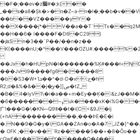
�F�;��ev�z׷#�;k{��
_��s�a8�Șk�>�ռ�Z~a-n�l�;��b�v�
��b�֑�VZ�����yΥ�
��X����*�V��a��T`Tx��q2M[
��H��6� l����F�D6�C29}
�¡ʪSn�3�ְ�`P��/��n�z��
K{����nU;�^��V���OZU#.����%�2
��Jx�h�HUpN�I�������%Ķ#���ł<Ŋ0
���Jvl9����fg
6�(����8
�b�S3�W+1ܒ��^�d-D�x:ج�h
R2;d�&%�&��j�̫y�]]ڝ�tZ_
�B�l4�IyV1\�i�a��+m�Ey��Ķ�:&zJ��M
�ߪ~�������6uk����xK�i%G����^��Ai�^rN���Ň�0���p���L>�
⽧!���G�\�KNޝQ9ꎖ��t�i{C<&9J�ij
{+hA���������,���ϷE�E�i
�.N��9�G�y�\GA��ZAn�o�A�7,JZ�]^�
� OFK ;��v��`Rz�����5��+�8�Ǒo��
cQwF�it��]�Y�����Q�4��