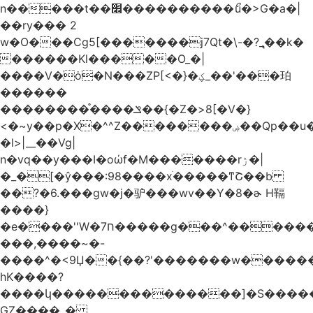
n�����t��׮����������ޯu�>G�a�|
��ry��� 2
w�O���Cg5[�������j7Qt�\-�?_̢��k�
������Kl�����O_�|
����V�ȯ�N���ZP[<�}�ؼ_��'���珀
������
��������֯����ݏ��{�Z�>8[�V�}
<�~y��p�X�^^Z��������ۻ��Qp��u���\�m���k�?
�l>|__��Vg|
n�vq��y���I�oώf�M�������rۯ�|
�_�[�ŷ���:98����xֹ�����ͳՇ��b
��?�6.���gw�j�驴���wv��Y�8�ɚ H䩹
����}
�e����''W�ח7�����g���^�������և����>�����%H�����_�?
���,����~�-
����^�<9Џ��{��?'�������w�������9z�
̛hK����?
����կ��������������]�S�����o�
GZ����_�