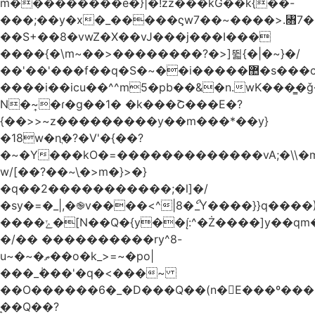
m���������e�}|�!zz���kG��k{��-
���;��y�x�_�����ϛw7��~����>.꧛7�
��S+��8�vwZ�X��vJ���j���ӏ���
����{�\m~��>��������?�>]뛻{�|�~}�/
��'��'���f��q�S�~��i�����޺�s���c�K�>���f}
����i��icu�
�^^m5�pb��&�n.wK���͇�ǧ
N�~͎�ɾ�g��1� �k���Շ���E�?
{��>>~z���������y��m���*��y}
�18w�nֲ�?�V'�{��?
�~�Y���kO�=�������������vA;�\\�m
w/[��?��~\ַ�>m�}>�}
�q��2�����������;�l]�/
�sy�=�_|,�֎v����<^|8�ޯ_Y����}}q����)
����ݺ�[N��Q�{y��:^�Ż����]y��qm�<=m}>�����\�'����/
�/�� ����������ry^8-
u~�~�ތ��o�k_>=~�po|
���_݃���'�q�<���~
��O������6�_�D���Q��(n�E���º���
�̼�Q��?