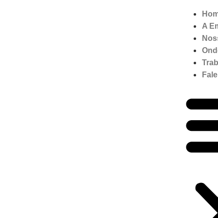
Ho
A E
Nos
Ond
Tra
Fal