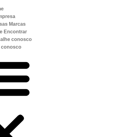
me
mpresa
sas Marcas
e Encontrar
balhe conosco
e conosco