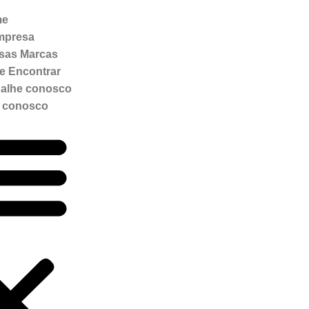
me
mpresa
sas Marcas
e Encontrar
balhe conosco
e conosco