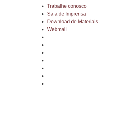
Trabalhe conosco
Sala de Imprensa
Download de Materiais
Webmail
Mapa do site
Política de privacidade
Fale conosco
Trabalhe conosco
Sala de Imprensa
Download de Materiais
Webmail