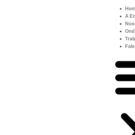
Ho
A E
Nos
Ond
Tra
Fal