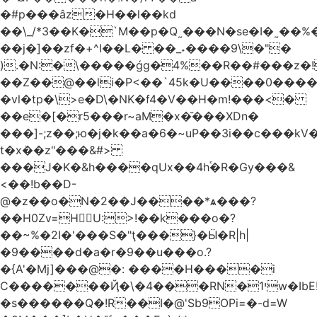
�#p���âz�H��l��kd
��\_/*3��K�`M��p�Q˷���N�se�I�˷��%��ۍ�_���W�00Į�J�r��H��(L��L6����iuɔ^e�MrX���5O���g�����݄9OӘ�����j��T����@�ҕ8���j
��j�]��zf�+^I��L� ��_˖����9\�"�
).�N:�\�����ǵg�4%��R��#���z�!
��Z��@��li�P<��`45k�U����0����
�vl�tp�\>e�D\�NK�f4�V��H�m!���<�
��e�[�r5���r~aM�x�̆���XDn�
���]-;z��;ю�j�k��a�6�~uP��3i��c���k
t�xܳ��z"���&#>
���J�K�&h����qUx��4h֕�R�Gy���&
<��!b��D-
@�z��o�N�2��J����*ѧ���?
��H0Zv=HU:>!��k���o�?
��~%�2I�'���S�"ţ���}�Ӹ�R|h|
�9����d�a�r�9��u���o.?
�{A'�Mj]���@�: ����H����i
C�������Ҋ�\�4���RN�י1w�IbE!
�s������Q�!R��I�@'Sb9OPi=�-d=W