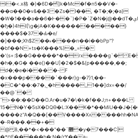
i�<.x格 �}�6D�ͥ]k�Mc�f�n5��V�-
��ɑ��0�v&��3 �Zs� I��, �T�;�;�a}
�W�1���a��6�Ͱ��`)�P�`Z�N�j@��dT�ېN*��ruh���5����P�H�%��'(9vS#�����G�I�l�
�ђ�}4hI[\g�̠iA�K�����������}
����$�37�Ԃ�e/
�]���;Xh$Z��˫����ո��i��bPp"?
�bf��N+ts�K���%)�_=�
�'(s+:$��G�����*��rx����g`� E�
�h�,�G� ��e{)��U]�2�$�&{p�����,��;
d�;�e�i��� �- F
�x���p����`���r}g-�7}1,��-
�C�^��:�7�,˱�h����_1��]dx=��/
��@`�
¯>��
:��D��O.Ar�u�7�\�k�f��J;n+���L
15�N�Y�5sX�DQӨ�L:X��K�*��MiU��J�{
����z"A�Q��[��ܲV����Xʌ����hh�NA
�-R���.��+�
@ ͎޵`��"���>�*��,8�y�7���C|
�*¤F�����h�ːN�/rɎ��a-