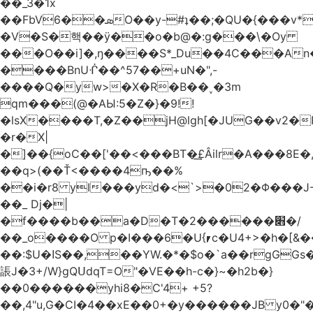
��_3�1x
��FbVܣ��6O��y-#ʇ��;�QU�{���v*�<�e�
�V�S�핵��ӱ��o�b@�:g���\�Oy
���O��i]�,ŋ����S*_Du��4C���An
����BnUᒖ��^57��+uN�",-
����Q�yw>�X�R�B��˯�3m
qm���(@�AЫ:5�Z�}�9!!
�lsX����T,�Z��jH@lgh[�JUG��v2�
�r�X|
�]��{oC��['��<���BT�͢£Âilr�A���8E�,
��q>(��Ť<����4ҧ��%
��i�r8 yI���yd�<`>�02�Φ���J
��_ Dj�|
�f����b��a�D�T�2������׋�/
��_o����O p�I���6�U{⎖c�U4+>�h�[&���
��:$U�ߊS��,��YW.�*�$o�`a��rgGGs�~
䛫J�3+/W}gQՍdqT=O"�VE��h-c�}~�h2b�}
��0������yhi8�C'4+ +5?
��,4"u,G�CI�4��xE��0+�y������JB y0�"