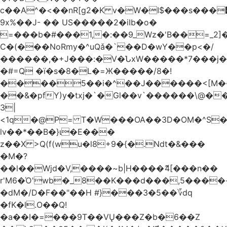
c��A^�<��nR[g2�K v�W�I$���s���
9x%��J- �� US�����2�iIb�o�
=���b�#���1,�:��9_Wz�'B��=_2
C�(���NoRmy�^uQǎ�`��D�wY��p<�/
������,�+J���:�V�ՆxW�����*7���j�
�#=Q �ï�s�8�L�=Ж�����/8�!
����5��i�^��J������<[M�
��&�pfY)y�txj�`�Gl��v`������\@�
3|
<1q�@P= T�W���OA��3D�OM�^S�)#�j��Q�
lv��*��B�}ι�E���
z��X >Q(f(wu�l8+9�{�.Ndt�&���
�M�?
��l��Wjd�V,����~b|H����ޮ4[���n��
r'M6�Ό'wb�_8��K���d���,5����
�dM�/D�F��"��H #}���3�5��؆dq
�fK�l.O��Q!
�a��I�=���9T��VŲ���Z�b�6��Z