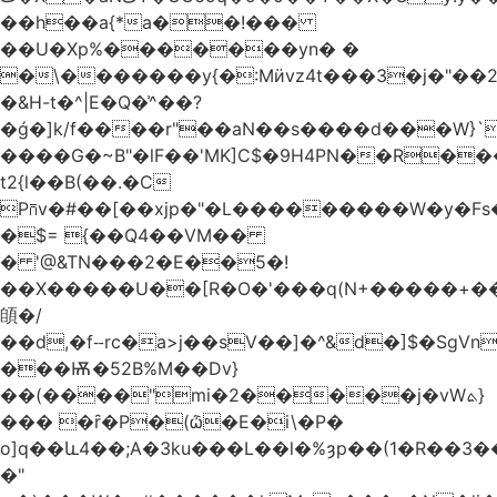
��h��a{*a��!���
��U�Xp%�������yn� �
�\�������y{�:Mӥvz4t���3�j�"��
�&H-t�^|E�Q�͗^��?
�ǵ�]k/f����r"��aN��s����d���W}`
����G�~B"�lF��'MK]C$�9H4PN��R�
t2{l��B(��.�C
P⩃v�#��[��xjp�"�L���������W�y�F
�$= {��Q4��VM��
� '@&TN���2�E��5�!
��X�����U��[R�O�'���q(N+�����+���
䫁�/
��d,�fⵧrc�a>j��sV��]�^&d�]$�SgVn�J��
���Ѭ�52B%M��Dv}
��(����"mi�2�����j�vWܬ}
��� �ȓ�P�(ѽ�E�i\�P�
o]q��և4��;A�3ku���L��l�%ȝp��(1�R��
�"