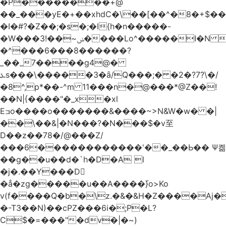
�Р��������+@
��_���yE�+��xhdC�\��[��^�8�+$�
�I�#?�Z��;�s�;�l{h�n�����-
�W���ݭ~��!3����Lo^�����I�N C��k������������P�A�8~�^X�#e5�����G6���^x��� )
�^���6���8������
?
_��_7����g4@�
ܥs���\�����3�ȃ/Q���;� �2�?7?\�/
�8^,p*��-^m 11���n�@���*@Z��!
��N|{����"�_x�xl
Eߏo����o�������&����~>N&W�w� �|
��\��&|�N���?�N���$�v至
D��z��78�/@���Z/
���6������������'��_��Ь�� Ѱ콂
��g��u��d�`h�D�A l
�j�.��Y���D
�å�zg�����u��A����߫}o>Ko
v(f����Q�b�\z.�&�&H�Z����Aj�
�-T3��N)��cPZ���6i�;P�L?
C$�=���"�dvؔ�|�~)