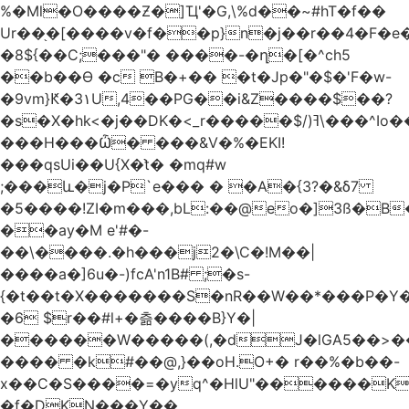
%�Ml�O����Ƶ�]Ҵ'�G,\%d��~#hT�f��
Ur��֖�[����v�f��p}n�j��r��4�F�
�8${��C;���"� ����-�ղ�[�^ch5
��b��Ɵ �c B�+�� �t�Jp�"�$�'F�w-
�9vm}Ԟ�3۱U,4��PG��i&Z����$��?
�s�X�hk<�j��DK�<_r�����$/)ߔ\���^Io��(�9�x��g�s��S�\"FH�BwN�Q�
���H���Ѽ� ���&V�%�EKI!
���qsUi��U{X�t̀� �mq#w
;���և�j�P`e��� � �A�{3?�&δ7
�5����!ZI�m���,bL:��@eo�]3ß�B
��ay�M e'#�-
��\����.�h���j2�\C�!M��|
����a�]6u�-)fcA'n1B# ;�s-
{�t��t�X�������S�nR��W��*���P�Y�
�6 $r��#l+�츪���� B}Y�|
������W�����(,�dJ�lGA5��>��@A�X��
���� �k#��@,}��oH.O+� r��%�b��-
x��C�S����=�yq^�HlU"������K
�f�DKN���Y��