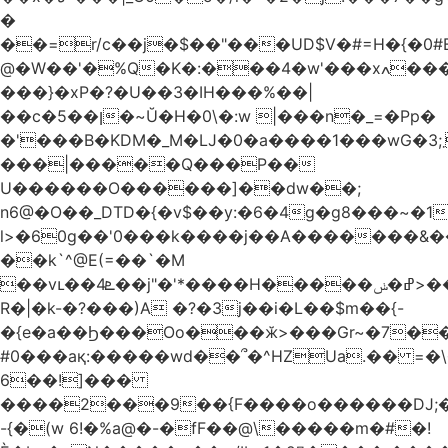
�
��=r/c��j�$��"���UD$V�#=H�{�0#B
@�W��'�%Q�K�:���4�w'���xߍ����r����PV��$�5�������mIz��}d���+h"SWq�w�d�w�Zas(H����qR��g�g��XNS&��9�5�Oȩ�O�
���}�xP�?�U��3�IH���%��|
��c�5��ן�~Ŭ�H�0\�:w |���n�_=�Pp�
�'���B�KDM�_M�Ǉ�0�a����1���wG�3;܂��%M�B�FV������`$)%�x|
���|�����Q���P��
U������O������]��dw��;
n6@�O��_DTD�{�v$��y:�6�4g�g8���~�
l>�60g��'0���k����j��A�������&��;wX���
��k`^@E(=��`�M
��vւ��4ܧ��j"�'*����H�����ߝ�ݭ>���_��I-
R�|�k-�?���)A �?�3j��i�L��$m��{-
�{e�a��Ϧ���Oo���ӂ>���Gr~�7����س~m��F;CZ .!O�ԇ4
#0���aқ:�����wd��՞�^HZUa.�� =�\
6��!]���
����2���9��{F����o������DJ;
-{�(w 6!�%a@�-�fF��@\�����m�#�!