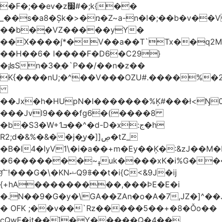
�F�;��ev�z׷#�;k{��
_��s�a8�Șk�>�ռ�Z~a-n�l�;��b�v�
��b�֑�VZ�����yΥ�
��X����*�V��a��T`Tx��q2M[
��H��6� l����F�D6�C29}
�¡ʪSn�3�ְ�`P��/��n�z��
K{����nU;�^��V���OZU#.����%�2
��Jx�h�HUpN�I�������%Ķ#���ł<Ŋ0
���Jvl9����fg
6�(����8
�b�S3�W+1ܒ��^�d-D�x:ج�h
R2;d�&%�&��j�̫y�]]ڝ�tZ_
�B�l4�IyV1\�i�a��+m�Ey��Ķ�:&zJ��M
�ߪ~�������6uk����xK�i%G����^��Ai�^rN���Ň�0���p���L>�
⽧!���G�\�KNޝQ9ꎖ��t�i{C<&9J�ij
{+hA���������,���ϷE�E�i
�.N��9�G�y�\GA��ZAn�o�A�7,JZ�]^�
� OFK ;��v��`Rz�����5��+�8�Ǒo��
cQwF�it��]�Y�����Q�4��