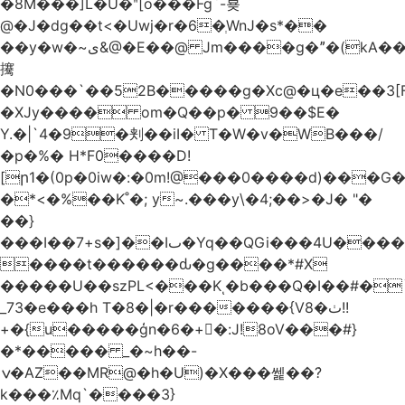
�8M���]L�U�ʺ[o���Fg`-뵺
@�J�dg��t<�Uwj�r�6�ְWnJ�s*��
��y�w�~ى&@�E��@ Jm����g�ˮ�(kA��b�^"���3���4�q��E$�J���`�%�y�JcX����2��R�,q0��3�
㩷
�N0���`��52B�����g�Xc@�ц�e��3[
�XJy���� om�Q��p� 9��$E�
Y.�|`4�9�刾��iI� T�W�v�WB���/
�p�%� H*F0����D!
[ր1�(0p�0iw�:�0m!@���0����d)���G
�*<�%��K˚�; y~.���y\�4;��>�J� "�
��}
���I��7+s�]��Iٮ�Yq��QGi���4U�����
����t������ԃ�g����*#X
�����U��szPL<���Kͺ�b���Q�I��#�
_73�e���h T�8�|�r�������{V8�ٺ!!
+�{u�����ģn�6�+�:J!8oV���#}
�*����� _�~h��-
ݍ�AZ��MR@�h�U)�X���쎑��݁?
k���٪Mq`����3}