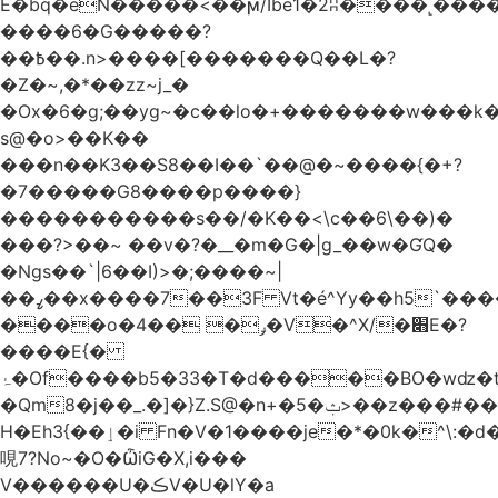
Ѐ�bq�eN�����<��ϻ/Ibe1�2ʭ����˻�����ۍ�
����6�G�����?
��߿��.n>����[�������Q��L�?
�Z�~,�*��zz~j_�
�Ox�6�g;��yg~�c��lo�+�������w��
s@�o>��K��
���n��K3��S8��I��`��@�~����{�+?
�7�����G8����p����}
�����������s ��/�K��<\c��6\��)�
���?>��~ ��v�?�__�m�G�|g_��w�ƓQ�
�Ngs��`|6� �I)>�;����~|
��ߨ��x����7��3F Vt�é^Yy��h5`����ۻ���5�"�}1k�[S��ͪ����l��blw��=��S.u}
����o�ݛ� ��4�V�^X/�׋E�?
����E{�
ۂ�Of����b5�33�T�d�����BO�wǳ�t1
�Qm8�j��_.�]�}Z.S@�n+�5�ݑ>��z���#��,s
H�Eh3{��ٳ�i Fn�V�1����je�*�0k�^\:�d�0�AOoNܰ� vLa��b�@�6��CM��H̷�~��)����h��o
哯7?No~�O�ѼiG�X,i���
V������U�ڪV�U�lY�a