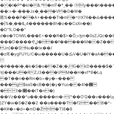
��I�P*�kI�&.*�mŶ�*˱��ٵy���t�����c�4'��cU'����d9�8��F��Y�a<.+�H�6���V��0����ԲT���|2�!j�YwP����oO��1u�B�ki/
��:>�-���Jx�˻���V�G�W�
㥦%���P��A+����Tl�m�܋/rX74��Ԃ����u�Zu��W�s4}
�|%�,��&_4������8h�z��CsXn��}
�D"%.O��"
d�e�TChWL���E=���R�$>�Ǒ;+ɮm�0sZJQc��8N���mۂX��#M�Q؃eM������zuz
���D����Ҽڸ���f�����M��Z��&ƕ�
Jn[��SNu��tĸ��/
�zԘ�ygFUYLrC�ы�����U�ڪV�U�lY�aA���
�#���i�,�k�S�s��Z�;�,Ԍ�kD����$�`�}@���b�`��⑴�1s
뉛���U�RZJ3���\PM��H�xf*8�Lq
�T��n��Rm�b=�y�~���
���g$eaS�cB��{�y�Yuo��݌�!4
�t�l׋��lT�n�}
��Vz���^u��;����m�-{^��O'Q��v���tܮ�H%��f�D��x����GMOY;���VF@���V�Ťg�%u(&12��mI��ɔ�yIt�iz��h4���ۓ�>���֪�h:_���W00
}ZY�w�S�Z��2 ��a����T�f2 ��8�^-
�K#�=�d=�mD�Ź�T)8�8