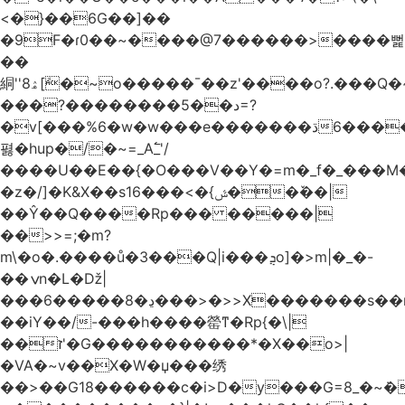
<�}��6G��]��
�9F�ɾ0��~����@7������>����뻝
��
絧''8ۿ[ܽ�~ο�����¯��z'����o?.���Q�~��t��/
���?��������5��د=?
�v[���%6�w�w���e�ڌ�������6���[�����
폃�hup�/�~=_A߱_'/
����U��E��{�O���V��Y�=m�_f�_���M
�z�/]�K&X��sݜ}�>���16��ٚ��|
��Ŷ��Q����Rp��� �����|
��>>=;�m?
m\�o�.����ů�3���Q|i���ܯo]�>m|�_�-
��ݍn�L�ǅ|
���6�����8�ڍ���>�>>X�������s��r��U�ş�-
��iY��/-���h����罃ͳ�Rp{�\|
��ז'�G�����������*�X��o>|
�VA�~v��X�W�џ���绣
��>��G18������c�i>D�y���G=8_�~ܿ�>