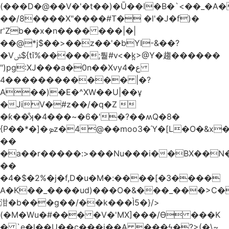
(���D�@��V�'�t��)�Ū��ǀ�B�`<��_�A���Zӏ�=�
��/8����X"����#T� �l'�J�f)�
r'Zb��x�n���� ���|�|
��@*j$��>��z��'�bYI-&��?
�Vݜ${tǐ%�����;퉡#v<�k̪>@Y�趨������
")pg:XJ���a�0n��Xvyع�4
���4��������� |�?
A��)�E�^XW��U|��ұ
�JiV�#z��/�q�Z 
�ƙ��̐ʞ�4���~�6�'�?��ʍQ�8�
{P��*�]�ܤz�4@��moo3�Ύ�[L�O�&x�Ǵ1���L�/@f�o!
��
�a��r�����:>���Nu���i��BX��
��
�4�$�2%�j�f,D�u�M�:����[�3����
A�K��_����ud)���O�&���_���>C�
泔�b���g��/��k���Ì5�}/>
(�M�Wu�#��� �V�'MX]���/Ѳ ���K
� `e�l��U��c���i��A ���ϟ�?>(�\~