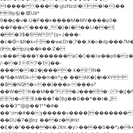
t���� ����:glzNzd/�;�!�)��
9p팆�:喥Uë*
9��p�v�·U�F��k����M�MV����p0�
��P��x����_?�}�(���}J��|
��3$�5W^[q+J���-
�c�@<&R�k<��wѥDt�;7��.X�c�dp���7M�
(In,�pzq��k��:Z�
x������Y������a�ٌ��)w��p6�z�
/-��3 F7�1j��-
����i�2�j���� k�i lN�
�*&�mWDk<��m�k*خ� ��AK�[�I�XY
�$�NQ�>��|���a-���a?
��W� K��M��".�J����-;Y�j[�f
{d�<Eà���T�[8g��G��*��t�_]
��ۚ�3""@@��1^*�#�
��'ᤅn�#��ȝ�����v����]�������
��DU�7�jβnz ���z�֚#rk!
�Ȩ�\�"�����k�JXm.�ƴ>����S��*ܐ�k��nJ�