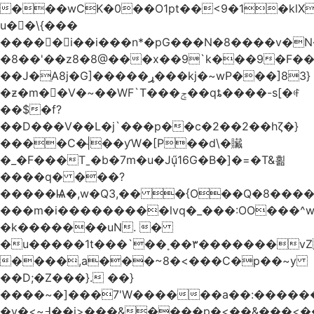
���wCK�0��O1pt��<9�1�klX
u��\{���
�����i��i���n*�pG���N�8����v�N
�8��'��z8�8@���x��9`k���9�F�
��J�ֵA8j�G]�����ړ���kj�~wP���]83}
�ƶ�m��V�~��WF`T���ݮ��qȶ����-s[�ꏶ
��$�f?
��D���V��L�j`���p��c�2��2��hζ�}
����C�|̵��ƴW�[P��d\�贜
�_�F���Tˍ�b�7m�u�Jű̩16G�B�]�=�T&횖
����q� ���?
�����Ѩ�,w�Q3,�� �{O��Q�8�����O
���m�i���������lvq�_���:OO���^w
�k�������uN. �
�u�����1t���`��˳��۳�������v
����,a���~8�<���C�p��~y
��D;�Z���}. ��}
����~�]���7'W������a��:�����
�v�<~߃��j>���&����p�<��&���<����