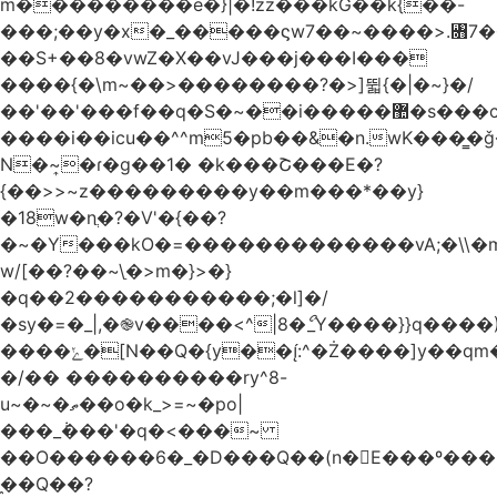
m���������e�}|�!zz���kG��k{��-
���;��y�x�_�����ϛw7��~����>.꧛7�
��S+��8�vwZ�X��vJ���j���ӏ���
����{�\m~��>��������?�>]뛻{�|�~}�/
��'��'���f��q�S�~��i�����޺�s���c�K�>���f}
����i��icu�
�^^m5�pb��&�n.wK���͇�ǧ
N�~͎�ɾ�g��1� �k���Շ���E�?
{��>>~z���������y��m���*��y}
�18w�nֲ�?�V'�{��?
�~�Y���kO�=�������������vA;�\\�m
w/[��?��~\ַ�>m�}>�}
�q��2�����������;�l]�/
�sy�=�_|,�֎v����<^|8�ޯ_Y����}}q����)
����ݺ�[N��Q�{y��:^�Ż����]y��qm�<=m}>�����\�'����/
�/�� ����������ry^8-
u~�~�ތ��o�k_>=~�po|
���_݃���'�q�<���~
��O������6�_�D���Q��(n�E���º���
�̼�Q��?