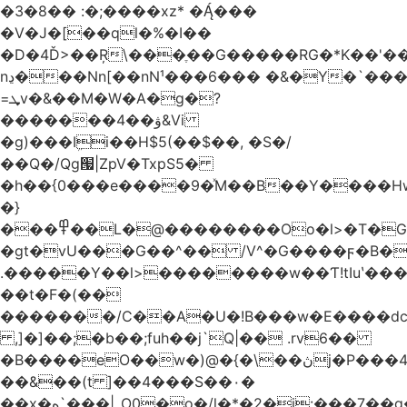
�3�8�� :�;����xz* ����
�V�J�[��ql�%�I��
�D�4Ď>��Ŗ\���ֶ��G�����RG�*K��'��
nڍ���Nn[��nN¹���6��� �&�Y�`�����-
=ܜv�&��M�W�A�g�?
�������4��ۋ&Vi
�g)���Iܹi��H$5(��$��, �S�/
��Q�/Qg՗|ZpV�TxpS5�
�h��{0���e����9�ͯM��B��Y����
�}
���߾��L�@��������Oo�l>�T�GO���p{�*�Smmn������GM���A��?
�gt�vU���G��^�� /V^�G����ϝ�B�
.�����Y��l>��������w��Ƭ!tIuʽ��
��t�F�(��
�������/C��A�U�!B���w�E����dc
,]�]��;�b��;fuh��j`Q|�� .rv6��
�B����eO��w�)@�{�\��ڽj�P���4$%��ܑ
��&��(t ]��4���S��٠�
͏��x�ه`���|_O0�o�/l�*�2�j:���7��g�/