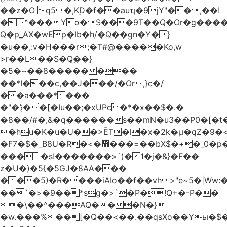
��z�O q5�,K֭D�f��auҵ�9jY"��,��!
�^���Yɑ�S���9T��Q�Or�g����
Q�p_AX�wEp�Ib�h/�Q��gn�Y�}
�u��,:v�H���r;�T#@�����Ko,w
>r��L��S�Q͜��}
�5�~��8��������
��*I���c,��J���/�Or,}c�/̚
��a���*���
�"�ڋ��[�Iu��;�xUPc�*�x��$�.�
�8��/#�,&�q������s��mN�u3��P0�[�t�
�hu�K�u�U��>ĒT�l�x�2k�μ�qZ�9�<
�F7�$�_B8U�Rֶ�<�޻���=��bX$�+�_0�p�=l
����s!�������>`)�1�j�&}�F��
z�U�)�5{�5GJ�8AA���
���5)�R����iAIo��f��vh>"e~5�|Ww:
��`�>�9��*sg�>`�P�!Q+�-P��
�\��^���AQ���N�}
�w.���%��[�Q��<��.��qsXo��Yы�$�j