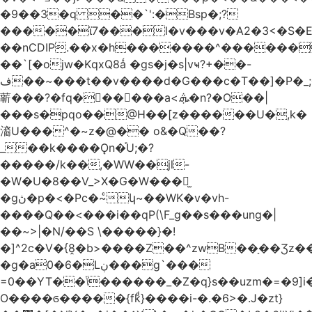
�9��3�q ��`':�Bsp�;?
�����ϊ7���l�v���v�A2�3<�S�E
��nCDIP.��x�h�������^������
��`[�ojw�ΚqxQ8ǻ �gs�j�s|vҹ?+��-
ف��~���t��v����d�G���c�T��]�P�
_
龩���?�fq������a<.ܞ�n?�O��|
���s�pqo��@H��[z������U�,k�
㵝U���^�~z�@�� o&�Q��?
_��k����Ǫn�֡U;�?
�����/k��,�WW��jl-
�W�U�8��V_>X�G�W���𾶲̫
�gڽ�p�<�Pc�~ͨկ~��WK�v�vh-
����Q��<���i��qP(\F_g��s���ung�|
��~ >|�N/��S \�����}�!
�]^2c�V�{8̭�b>����Z��^zwB��ָ��Ʒz�
�g�a0�6�Lڹ���g`���
=0��YT��ݳ������_�Z�q}s��uzm�=�9]i��?
O����ϭ�����{fkͩ}����i-�.�6>�.J�zt}