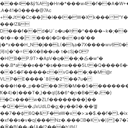
.A�41�0����@7Ac
+�Jt�Cc��]�I��I�W�X k��� "Y
���!Z&
D���f�� d�U`o�u�H̹�^����~k�;��
�t�=�:�| ���)�Gr�e�a�ʻ��
j�*x���H_N�j��L(�ϡa�7X����wv׈�60pM�
河n]�"�=I�X�B��u� t�cSj�O?
�H( B�P.9T>�ApV�q���;�ڪ�w"�
��.B*a�ֺ�e��*�s��nw���5Lt�Q����6
��5�F۠�����c�vG�� �;��M@r
VLP�E����`8(�2"��7u�
���H��_p��Q��36ۚ�M��5���������U
Ҟ�4)�)���T�,}��ql[&�6^�ɲ�B� �J�}
�Cx���w�ZLf��������]��
-�Q�w�كxUdLD�g;�y��0�.��꼫
��7��ф 6Q�&F�eW�x�>:ѧ�$.��f� L�ix
�xf��s�v�q{���Nz�.���B�Kv�)} ]�7�7{��]�j�yИW��ۦ6ٰٖ�M}
�Ӝ�B(��-�{A�I2���b'@{/