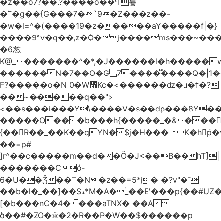
�z��o7?��.?����o��ߟ륳
�՟�g��{G���7�`9�Z���z��-
�w�l=^�(����19�z�����aY�����f|�}
����9^v�q��,z�Ѻ�j����ms���~������h�
�6㣽
K@_�������^�*,�J������l�h�����w
������N�7��O�G7����֟����Q�|1�
F?�����o�N 0�W׫Kc�<������ǳ�u�ϯ�?
��~�����q��">
<��s���i���Y\����V�s��dϼ���8Y�
�����O���b���h{�����_�&���
{��R��_��K��qYN�$j�H���K�hp҆�
��=p#
]r^��c�����m��d��Ö�J<��B��hT]|
�������Có­
6�U��Ǯ��T�N�z��=5*į� �?v"�־
��b�l�_��]��Sޑ*M�A�۬_��E'���p{��#UZ�D\1��%\9�<0Kl�>:
[�b���nC�4����aTNX� ��A
ծ��#�ZO�ӝ�2�R��P�W��$������p