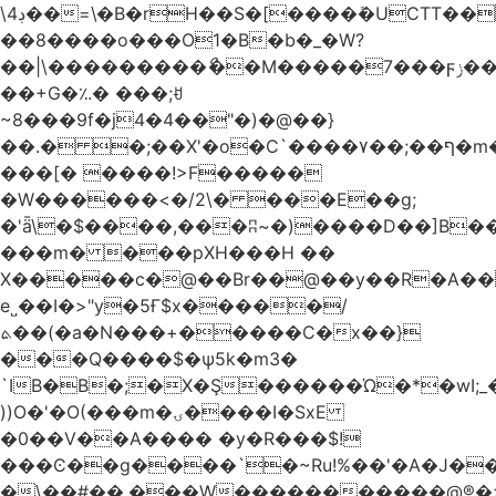
\4ڊ��=\�B�rH��S�[����ܽ�UCTT��+$PV�s��I�?
��8����o���O1�B�b�_�W?
��|\���������ޯ��M�����7���ϝݫ���OW|
��+G�؉� ���;ꀀ
~8���9f�j4�4��"�)�@��}
��.� �;��X'�o�C`����۷��;��ף�m����;����3��"�����6�Pg����#ͨ�?
���[� ����!>F�����
�W������<�/2\� ���E��g;
�'ǟ\�$����,���ʭ~�)����D��]B��_vܝ���>�6���{(���ZH�W�4x��S���8���Ek
���m� ���pXH���H ��
X�����c�@��Br��@��y��R�A��
e˽��I�>"y�5Ғ$x�����/
ܬ��(�a�N���+�����C�x��}
���Q����$�ψ5k�m3�
`IB�B�;�X�Ş������Ώ�*�wI;
))O�'�O(���m�ۍ����I�SxE
�0��V��A���� �y�R���$!
���Ͼ��g����`�~Ru!%��'�A�J��
�\��#��.���W�����������@®�>�b��