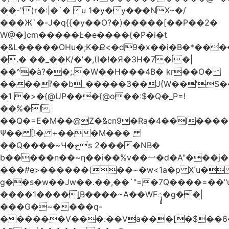
��-")r�:|�`� u 1�y�y���NX~�/
���Ж`�-J�q{{�y��O?�)�����[��P��2�
W@�]cm�����Ŀ�e����{�P�i�t
�&L�����OHu�;K�Ք<�d9�x��i�B�*��
�.�ۤ��_��K/�'�,(I�!�Я�3H�7�Ǐ�|
��^�à?��;.�W��H���4Β� kr��O�
����ȑ��b_�����3��J{W��'S�
�1 �>�{@UP���{@o��:$�Q�_P=!
��%�!
��Q�=E�M��@Z�&cn9�Ra�4��l����
Ψ�� [!� +���M���
��Q����~Ч�حs 2����NB�
b�����n��~ƞ��i��%v��⥎�d�A"���j�
���#e>������(��~�w<1a�p X˙u�
g��s�w��Jw��.��,��`"=�7Q����=��
����1����ȴB����~A��WFᬸ�g��|
���G�~����q-
������V���:��Va���[�$��6�