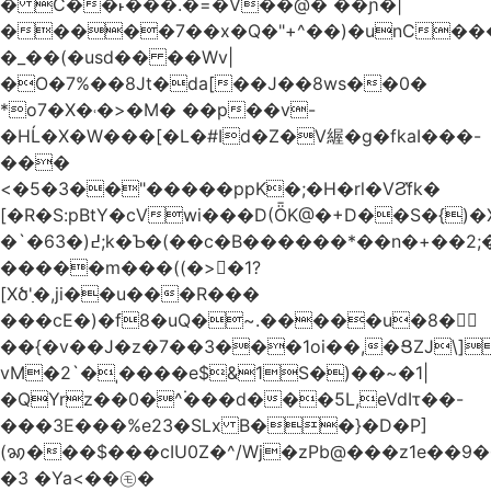
� C��˫���.�=�V��@� ��ɲ�|
�����7��x�Q�"+^��)�unC���
�_��(�usd�� ��Wv|
�O�7%��8Jt�da[��J��8ws��0�
*o7�X�˓�>�M� ��p��v-
�HĹ�X�W���[�L�#Id�Z�V䌂�g�fkaI���-
���
<�5�3��"�����ppK�;�H�rl�VϨ̽fk�
[�R�S:pBtY�cVwi���D(ȪK@�+D��S�{)
�`�6߄(�3;k�Ƅ�(��c�B������*��n�+��2;��^��Q�މ7X�v�b
�����m���((�>򍹐�1?
[Xծ߲'�,ji��u���R���
���cE�)�f8�uQ�~.�����u�8�𠗒
��{�v��J�z�7��3���1oi��,�ՑZJ\]
vM�2`�ˌ����e$&1S�)��~�1|
�QYrz��0�^۬���d���5L,eVdIτ��-
���3E���%e23�SLx B��}�D�P]
(ꩆ���$���cIU0Z�^/Wj�zPb@���z1e��9��{��ܮ�mJ��i�
�3 �Ya<��㋲�