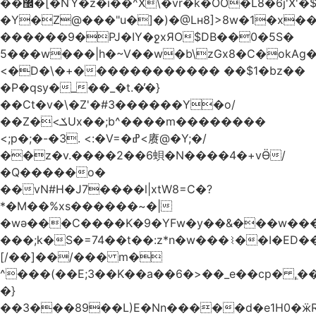
��޼�[�NΎ�z�i��^X\�vr�k�OO�L8�6j'X'�$�O���� �l�,���`�n�`��[���T��a{�-
�Y�Z@���"u�]�)�@Lʜ8]>8w�1�x
������9�PJ�IY�ջxЯO$DB��0�5S�
5���w���|h�~V��w�b\zGx8�C�okAg�
<�D�\�+������������ ��$1�bz��
�P�qsy�_��_�t.�̓�}
��Ct�v�\�Z'�#3������Y�o/
��Z�<ݎUx��;b^����m��������
<;p�;�-�3. <:�V=�ߝ<赓@�Y;�/
��z�v.����2��6蛽�N����4�+vӪ/
�Q�����o�
��vN#Н�J7����l|xtW8=C�?
*�M��%xs������~�|
�wǝ���C����K�9�YFw�y��&���w��
���;k�S�=74��t��:z*n�w���⌇��I�ED
[/��]��/��� m�
^���(��E;3��K��a��6�>��_e��cp� ,
�}
��3���89��L)E�Nn�����d�e1H0�ӝR