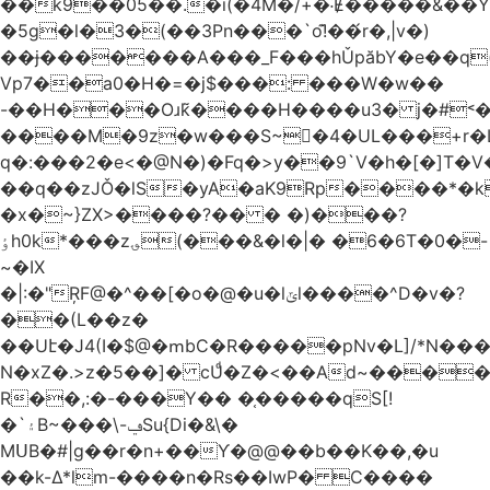
��k9��05��.�i(�4M�/+�˸Ɇ�����&��Y�הl���c�1:�[��5�y؏l��c��8`�/
�5g�l�3�(��3Pn���`o!͊��́r�,|v�)
��ɉ�������A���_F���hǓpăbY�e��q(
Vp7��a0�H�=�j$���: ���W�w��
-��H���Oɹk̃����H����u3� j�#˂��
����M�9z�w���S~�4�UL���+r�
q�:���2�
e<�@N�)�Fq�>y��9`V�һ�[�]T�
��q��zJǑ�lS�yA�aK9Rp����*�
�x�~}ZX>����?�� � �)���?
ٶh0k*���z؈(���&�l�|� �6�6T�0�-
~�IX
�|:�"ŖF@�^��[�o�@�u�lݶl����^D�v�?
��(L��z�
��Uէ�J4(I�$@�ՠbC�R�����pNv�L]/*N��
N�xZ�.>z�5��]� cUͩ�Z�<��Ad~�������T�
R��,:�-���Y�� �֤�����qS[!
�`۽B~���\-ݠSu{Di�&\�
MՍB�#|g��r�n+��Ƴ�@@��b��K��,�u
��k-Δ*lm-����n�Rs��IwP� C����