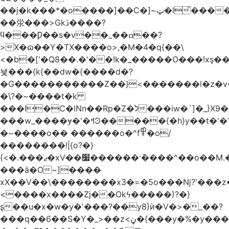
��j�k���*�o����]��C�]~ټ�l̃������7G��ß��ۻ�f�xڰ�}
��泶���>Gkڏ����?
ϥ���Ƿ��s�v��_��ߛ��?
>X�ɷ��Y�TX����o>,�M�4�q{��\
<�b�['�Q8��.�'��!k�_�����O���!xş
뇇���{k{��dw�{����d�?
�G�����������Z��}<�������l�z�
�\?�~����t�k
���I�C�lNn��Rp�Z�ל���iw�`]�_}X9��ᨰ��}
���w_����ɏ�'�ߞϿ�����{�h}y��t�'�?
�~����o�� ������o�^f߾�o/
��������!|{o?�}
(<�.���ޖ�xV��׷������·݇����^��o��M.��΍���_�?
���ӓ�O~]����
xX��V��\��������x3�=�5o���ǋ?'���z
<����x����Zj��Okϟ�����)?�}
ȿ��u�x�w�y�'���?��y8}ѝ�V�>�_��?
���q��6��S�Y�_>��z<ڼ�{���y�%�y���f���:ޚ���s8$