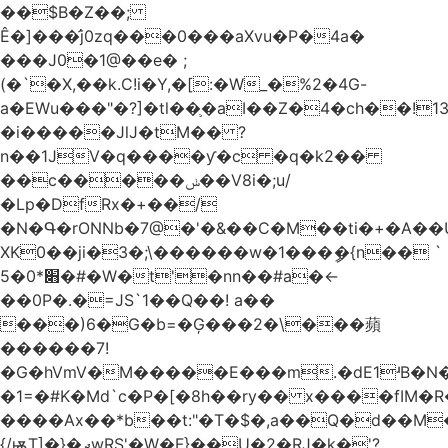
��$B�Z��;
Ê�]���̛j0zq���0���aXvu�P�4a�
���J0�1@��e� ;
(�`�X,��k.C!i�Y,�[:�W_�%2�4G-
a�EWu���"�?]�tl��֛�aI��Z�4�ch��!
�i�����JlJ�tM�� ?
n��1JV�q����ƴ�c �q�k2��
��c�����ݭ��V8i�;u/
�Lp�DfRx�+��/
�N�Գ�rONNb�7@�'�&��C�M��ti�+�A��
XK0��ji�3�;\������w�1���ީ�{n�� `
5�׋*0�#�W�t'�nn��#a�<-
��0P�.�=JS`1��Q��! a��
���)6�G�b=�Ģ���2�\���蘋
������7!
�G�hVmV�M�����E���m.�dE1ʴB�N�
�1=�#K�Md`c�P�[�8h��ry�� x����fIM�R
����Ax��*b��t:"�T�$�,a��Q�d��M�
{/ѭT]�}�ދwRS'�W�F}��U�2�RJ�k�'?