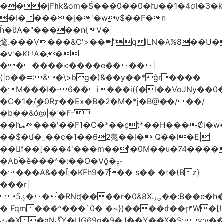
���jFհk&om�Ś���0��0�Խ��1�4ơI�3�
�I� ����j�'�wv$��F�n
ȟ�ϋA�"�����n{V�
氂.���V���&C'>��"qlLN�A%8��U
�v'�KL!A��
������<����e����|
(|o��࠺&�\>bg�)&��y��*ĝr����
�M���I�-6��i���i({�l��VoJNy��0
�C�1�/ۣ�0R;r��Ex�B�2�M�*j�B@��/��/
�b��&ά@|�'�F-
��hܚ���'��F1�C�*��ҫt*��H���Ȼi�w�_Z���aB����H
��$�մ�_��c�1��62㿡��l� Q��I�E|
��f��[���4'���m��'�0M��u�74����
�Ab۬�è���^�:��O�V݈ǭ�ݚ-
����A&��Ĭ:�KFh9�7�� s�� �t�(Bz}
���r|
ؼ5���RNʠ����r�0&8X؈ۍ��:B��e�h�h��1�F��FtÓc�LLW��5p�ZyyC�QX���v�@��0j�3��x���2���
� Fqm���^���`0� �~})����ժ��ɼ۴W�[!
ث�X�aNڱY�UG69q�9�J��Y��X�Sy:y��8�H~2,w�J4��z�T7F���߲"�&�-