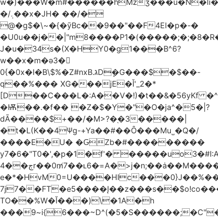
w�)���W�m#������hMzʒ���u�N�li�
�/܉��x�JH� ��/�
@�g$�\~�{�ȳBc��9��"��F4El�p�-�
�U0u��j��|"m8����P1�(�����;�;�8�
J�u�34s�(X�HY0�g1���B^6?
w��x�m�ә3�
0{�0x�I�B\$%�Z#nxB.גDܷ�G���$�$��-
q��%��� XG���jE�Ǐ'_2�*
[D��C���L�:A��V�!)�t��&�56yKf �^
�Ѭ��.�f�� �Z�$�Y�"�O�ja^�5�|?
dĀ����$+��/�M>?�֭�3�����|
�t�L(K��4Ψg-+Ya��#��Ȏ���Mu˽�Q�/
����E�U� �ԌZb�#���������
y7�6�"T0�',�p�1�f'� �����uo3�#
ڄ��4r��0m̸7��ʟ6�ּ=A�>j�n;��ȧ��M����at���7q-
e�*�HvM0=U����HIc���0}J��%�
7j7��FT�e5����Į��z���s��$o!co���A
TO��%W�Ĭ���)\�1A�h
���9~i{6���~D^(�5�S������;�C"