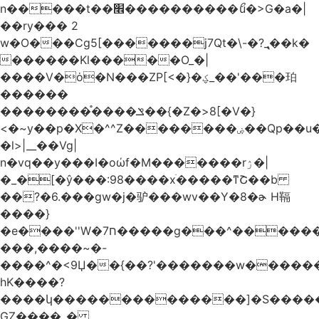
n�����t��׮����������ޯu�>G�a�|
��ry��� 2
w�O���Cg5[�������j7Qt�\-�?_̢��k�
������Kl�����O_�|
����V�ȯ�N���ZP[<�}�ؼ_��'���珀
������
��������֯����ݏ��{�Z�>8[�V�}
<�~y��p�X�^^Z��������ۻ��Qp��u���\�m���k�?
�l>|__��Vg|
n�vq��y���I�oώf�M�������rۯ�|
�_�[�ŷ���:98����xֹ�����ͳՇ��b
��?�6.���gw�j�驴���wv��Y�8�ɚ H䩹
����}
�e����''W�ח7�����g���^�������և����>�����%H�����_�?
���,����~�-
����^�<9Џ��{��?'�������w�������9z�
̛hK����?
����կ��������������]�S�����o�
GZ����_�