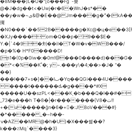
�8M���]L�U�ʺ[o���Fg`-뵺
@�J�dg��t<�Uwj�r�6�ְWnJ�s*��
��y�w�~ى&@�E��@ Jm����g�ˮ�(kA��b�^"���3���4�q��E$�J���`�%�y�JcX����2��R�,q0��3�
㩷
�N0���`��52B�����g�Xc@�ц�e��3[
�XJy���� om�Q��p� 9��$E�
Y.�|`4�9�刾��iI� T�W�v�WB���/
�p�%� H*F0����D!
[ր1�(0p�0iw�:�0m!@���0����d)���G
�*<�%��K˚�; y~.���y\�4;��>�J� "�
��}
���I��7+s�]��Iٮ�Yq��QGi���4U�����
����t������ԃ�g����*#X
�����U��szPL<���Kͺ�b���Q�I��#�
_73�e���h T�8�|�r�������{V8�ٺ!!
+�{u�����ģn�6�+�:J!8oV���#}
�*����� _�~h��-
ݍ�AZ��MR@�h�U)�X���쎑��݁?
k���٪Mq`����3}