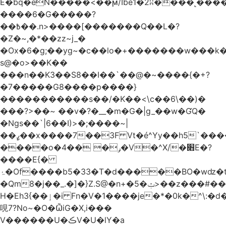
Ѐ�bq�eN�����<��ϻ/Ibe1�2ʭ����˻�����ۍ�
����6�G�����?
��߿��.n>����[�������Q��L�?
�Z�~,�*��zz~j_�
�Ox�6�g;��yg~�c��lo�+�������w��
s@�o>��K��
���n��K3��S8��I��`��@�~����{�+?
�7�����G8����p����}
�����������s ��/�K��<\c��6\��)�
���?>��~ ��v�?�__�m�G�|g_��w�ƓQ�
�Ngs��`|6� �I)>�;����~|
��ߨ��x����7��3F Vt�é^Yy��h5`����ۻ���5�"�}1k�[S��ͪ����l��blw��=��S.u}
����o�ݛ� ��4�V�^X/�׋E�?
����E{�
ۂ�Of����b5�33�T�d�����BO�wǳ�t1
�Qm8�j��_.�]�}Z.S@�n+�5�ݑ>��z���#��,s
H�Eh3{��ٳ�i Fn�V�1����je�*�0k�^\:�d�0�AOoNܰ� vLa��b�@�6��CM��H̷�~��)����h��o
哯7?No~�O�ѼiG�X,i���
V������U�ڪV�U�lY�a