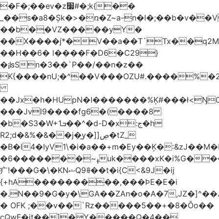
�F�;��ev�z׷#�;k{��
_��s�a8�Șk�>�ռ�Z~a-n�l�;��b�v�
��b�֑�VZ�����yΥ�
��X����*�V��a��T`Tx��q2M[
��H��6� l����F�D6�C29}
�¡ʪSn�3�ְ�`P��/��n�z��
K{����nU;�^��V���OZU#.����%�2
��Jx�h�HUpN�I�������%Ķ#���ł<Ŋ0
���Jvl9����fg
6�(����8
�b�S3�W+1ܒ��^�d-D�x:ج�h
R2;d�&%�&��j�̫y�]]ڝ�tZ_
�B�l4�IyV1\�i�a��+m�Ey��Ķ�:&zJ��M
�ߪ~�������6uk����xK�i%G����^��Ai�^rN���Ň�0���p���L>�
⽧!���G�\�KNޝQ9ꎖ��t�i{C<&9J�ij
{+hA���������,���ϷE�E�i
�.N��9�G�y�\GA��ZAn�o�A�7,JZ�]^�
� OFK ;��v��`Rz�����5��+�8�Ǒo��
cQwF�it��]�Y�����Q�4��