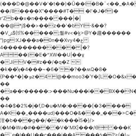
(���D�@��V�'�t��)�Ū��ǀ�B�`<��_�A���Zӏ�=�
��/8����X"����#T� �l'�J�f)�
r'Zb��x�n���� ���|�|
��@*j$��>��z��'�bYI-&��?
�Vݜ${tǐ%�����;퉡#v<�k̪>@Y�趨������
")pg:XJ���a�0n��Xvyع�4
���4��������� |�?
A��)�E�^XW��U|��ұ
�JiV�#z��/�q�Z 
�ƙ��̐ʞ�4���~�6�'�?��ʍQ�8�
{P��*�]�ܤz�4@��moo3�Ύ�[L�O�&x�Ǵ1���L�/@f�o!
��
�a��r�����:>���Nu���i��BX��
��
�4�$�2%�j�f,D�u�M�:����[�3����
A�K��_����ud)���O�&���_���>C�
泔�b���g��/��k���Ì5�}/>
(�M�Wu�#��� �V�'MX]���/Ѳ ���K
� `e�l��U��c���i��A ���ϟ�?>(�\~