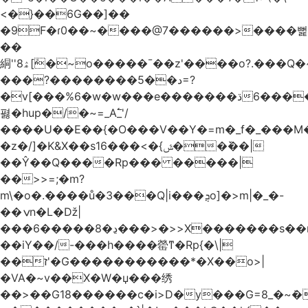
<�}��6G��]��
�9F�ɾ0��~����@7������>����뻝
��
絧''8ۿ[ܽ�~ο�����¯��z'����o?.���Q�~��t��/
���?��������5��د=?
�v[���%6�w�w���e�ڌ�������6���[�����
폃�hup�/�~=_A߱_'/
����U��E��{�O���V��Y�=m�_f�_���M
�z�/]�K&X��sݜ}�>���16��ٚ��|
��Ŷ��Q����Rp��� �����|
��>>=;�m?
m\�o�.����ů�3���Q|i���ܯo]�>m|�_�-
��ݍn�L�ǅ|
���6�����8�ڍ���>�>>X�������s��r��U�ş�-
��iY��/-���h����罃ͳ�Rp{�\|
��ז'�G�����������*�X��o>|
�VA�~v��X�W�џ���绣
��>��G18������c�i>D�y���G=8_�~ܿ�>