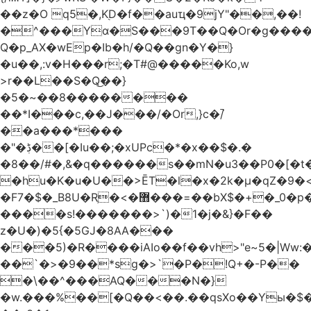
��z�O q5�,K֭D�f��auҵ�9jY"��,��!
�^���Yɑ�S���9T��Q�Or�g����
Q�p_AX�wEp�Ib�h/�Q��gn�Y�}
�u��,:v�H���r;�T#@�����Ko,w
>r��L��S�Q͜��}
�5�~��8��������
��*I���c,��J���/�Or,}c�/̚
��a���*���
�"�ڋ��[�Iu��;�xUPc�*�x��$�.�
�8��/#�,&�q������s��mN�u3��P0�[�t�
�hu�K�u�U��>ĒT�l�x�2k�μ�qZ�9�<
�F7�$�_B8U�Rֶ�<�޻���=��bX$�+�_0�p�=l
����s!�������>`)�1�j�&}�F��
z�U�)�5{�5GJ�8AA���
���5)�R����iAIo��f��vh>"e~5�|Ww:
��`�>�9��*sg�>`�P�!Q+�-P��
�\��^���AQ���N�}
�w.���%��[�Q��<��.��qsXo��Yы�$�j