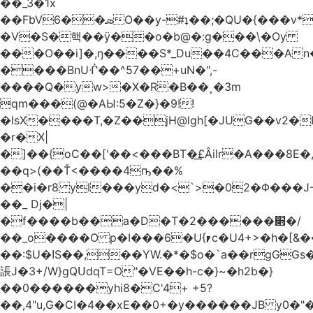
��_3�1x
��FbVܣ��6O��y-#ʇ��;�QU�{���v*�<�e�
�V�S�핵��ӱ��o�b@�:g���\�Oy
���O��i]�,ŋ����S*_Du��4C���An
����BnUᒖ��^57��+uN�",-
����Q�yw>�X�R�B��˯�3m
qm���(@�AЫ:5�Z�}�9!!
�lsX����T,�Z��jH@lgh[�JUG��v2�
�r�X|
�]��{oC��['��<���BT�͢£Âilr�A���8E�,
��q>(��Ť<����4ҧ��%
��i�r8 yI���yd�<`>�02�Φ���J
��_ Dj�|
�f����b��a�D�T�2������׋�/
��_o����O p�I���6�U{⎖c�U4+>�h�[&���
��:$U�ߊS��,��YW.�*�$o�`a��rgGGs�~
䛫J�3+/W}gQՍdqT=O"�VE��h-c�}~�h2b�}
��0������yhi8�C'4+ +5?
��,4"u,G�CI�4��xE��0+�y������JB y0�"