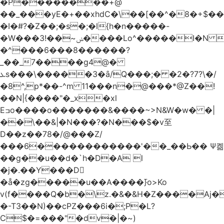
�Р��������+@
��_���yE�+��xhdC�\��[��^�8�+$�
�I�#?�Z��;�s�;�l{h�n�����-
�W���ݭ~��!3����Lo^�����I�N C��k������������P�A�8~�^X�#e5�����G6���^x��� )
�^���6���8������
?
_��_7����g4@�
ܥs���\�����3�ȃ/Q���;� �2�?7?\�/
�8^,p*��-^m 11���n�@���*@Z��!
��N|{����"�_x�xl
Eߏo����o�������&����~>N&W�w� �|
��\��&|�N���?�N���$�v至
D��z��78�/@���Z/
���6������������'��_��Ь�� Ѱ콂
��g��u��d�`h�D�A l
�j�.��Y���D
�å�zg�����u��A����߫}o>Ko
v(f����Q�b�\z.�&�&H�Z����Aj�
�-T3��N)��cPZ���6i�;P�L?
C$�=���"�dvؔ�|�~)