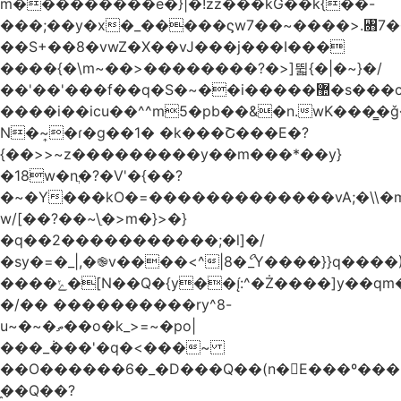
m���������e�}|�!zz���kG��k{��-
���;��y�x�_�����ϛw7��~����>.꧛7�
��S+��8�vwZ�X��vJ���j���ӏ���
����{�\m~��>��������?�>]뛻{�|�~}�/
��'��'���f��q�S�~��i�����޺�s���c�K�>���f}
����i��icu�
�^^m5�pb��&�n.wK���͇�ǧ
N�~͎�ɾ�g��1� �k���Շ���E�?
{��>>~z���������y��m���*��y}
�18w�nֲ�?�V'�{��?
�~�Y���kO�=�������������vA;�\\�m
w/[��?��~\ַ�>m�}>�}
�q��2�����������;�l]�/
�sy�=�_|,�֎v����<^|8�ޯ_Y����}}q����)
����ݺ�[N��Q�{y��:^�Ż����]y��qm�<=m}>�����\�'����/
�/�� ����������ry^8-
u~�~�ތ��o�k_>=~�po|
���_݃���'�q�<���~
��O������6�_�D���Q��(n�E���º���
�̼�Q��?