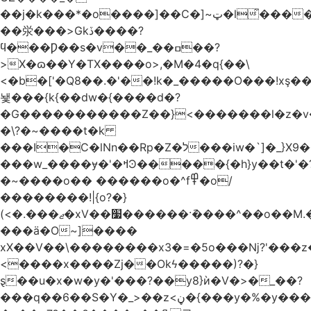
��j�k���*�o����]��C�]~ټ�l̃������7G��ß��ۻ�f�xڰ�}
��泶���>Gkڏ����?
ϥ���Ƿ��s�v��_��ߛ��?
>X�ɷ��Y�TX����o>,�M�4�q{��\
<�b�['�Q8��.�'��!k�_�����O���!xş
뇇���{k{��dw�{����d�?
�G�����������Z��}<�������l�z�
�\?�~����t�k
���I�C�lNn��Rp�Z�ל���iw�`]�_}X9��ᨰ��}
���w_����ɏ�'�ߞϿ�����{�h}y��t�'�?
�~����o�� ������o�^f߾�o/
��������!|{o?�}
(<�.���ޖ�xV��׷������·݇����^��o��M.��΍���_�?
���ӓ�O~]����
xX��V��\��������x3�=�5o���ǋ?'���z
<����x����Zj��Okϟ�����)?�}
ȿ��u�x�w�y�'���?��y8}ѝ�V�>�_��?
���q��6��S�Y�_>��z<ڼ�{���y�%�y���f���:ޚ���s8$