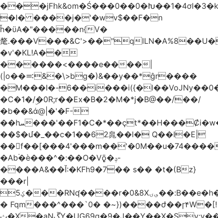
���jFհk&om�Ś���0��0�Խ��1�4ơI�3�
�I� ����j�'�wv$��F�n
ȟ�ϋA�"�����n{V�
氂.���V���&C'>��"qlLN�A%8��U
�v'�KL!A��
������<����e����|
(|o��࠺&�\>bg�)&��y��*ĝr����
�M���I�-6��i���i({�l��VoJNy��0
�C�1�/ۣ�0R;r��Ex�B�2�M�*j�B@��/��/
�b��&ά@|�'�F-
��hܚ���'��F1�C�*��ҫt*��H���Ȼi�w�_Z���aB����H
��$�մ�_��c�1��62㿡��l� Q��I�E|
��f��[���4'���m��'�0M��u�74����
�Ab۬�è���^�:��O�V݈ǭ�ݚ-
����A&��Ĭ:�KFh9�7�� s�� �t�(Bz}
���r|
ؼ5���RNʠ����r�0&8X؈ۍ��:B��e�h�h��1�F��FtÓc�LLW��5p�ZyyC�QX���v�@��0j�3��x���2���
� Fqm���^���`0� �~})����ժ��ɼ۴W�[!
ث�X�aNڱY�UG69q�9�J��Y��X�Sy:y��8�H~2,w�J4��z�T7F���߲"�&�-