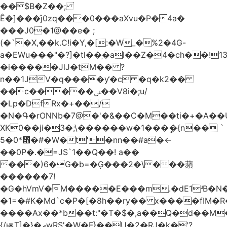
��$B�Z��;
Ê�]���̛j0zq���0���aXvu�P�4a�
���J0�1@��e� ;
(�`�X,��k.C!i�Y,�[:�W_�%2�4G-
a�EWu���"�?]�tl��֛�aI��Z�4�ch��!
�i�����JlJ�tM�� ?
n��1JV�q����ƴ�c �q�k2��
��c�����ݭ��V8i�;u/
�Lp�DfRx�+��/
�N�Գ�rONNb�7@�'�&��C�M��ti�+�A��
XK0��ji�3�;\������w�1���ީ�{n�� `
5�׋*0�#�W�t'�nn��#a�<-
��0P�.�=JS`1��Q��! a��
���)6�G�b=�Ģ���2�\���蘋
������7!
�G�hVmV�M�����E���m.�dE1ʴB�N�
�1=�#K�Md`c�P�[�8h��ry�� x����fIM�R
����Ax��*b��t:"�T�$�,a��Q�d��M�
{/ѭT]�}�ދwRS'�W�F}��U�2�RJ�k�'?