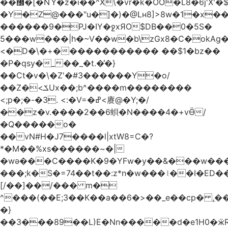
��޼�[�NΎ�z�i��^X\�vr�k�OO�L8�6j'X'�$�O���� �l�,���`�n�`��[���T��a{�-
�Y�Z@���"u�]�)�@Lʜ8]>8w�1�x
������9�PJ�IY�ջxЯO$DB��0�5S�
5���w���|h�~V��w�b\zGx8�C�okAg�
<�D�\�+������������ ��$1�bz��
�P�qsy�_��_�t.�̓�}
��Ct�v�\�Z'�#3������Y�o/
��Z�<ݎUx��;b^����m��������
<;p�;�-�3. <:�V=�ߝ<赓@�Y;�/
��z�v.����2��6蛽�N����4�+vӪ/
�Q�����o�
��vN#Н�J7����l|xtW8=C�?
*�M��%xs������~�|
�wǝ���C����K�9�YFw�y��&���w��
���;k�S�=74��t��:z*n�w���⌇��I�ED
[/��]��/��� m�
^���(��E;3��K��a��6�>��_e��cp� ,
�}
��3���89��L)E�Nn�����d�e1H0�ӝR