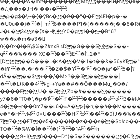
w�)���W�m#������hMzʒ���u�N�li�
�/܉��x�JH� ��/�
@�g$�\~�{�ȳBc��9��"��F4El�p�-�
�U0u��j��|"m8����P1�(�����;�;�8�
J�u�34s�(X�HY0�g1���B^6?
w��x�m�ә3�
0{�0x�I�B\$%�Z#nxB.גDܷ�G���$�$��-
q��%��� XG���jE�Ǐ'_2�*
[D��C���L�:A��V�!)�t��&�56yKf �^
�Ѭ��.�f�� �Z�$�Y�"�O�ja^�5�|?
dĀ����$+��/�M>?�֭�3�����|
�t�L(K��4Ψg-+Ya��#��Ȏ���Mu˽�Q�/
����E�U� �ԌZb�#���������
y7�6�"T0�',�p�1�f'� �����uo3�#
ڄ��4r��0m̸7��ʟ6�ּ=A�>j�n;��ȧ��M����at���7q-
e�*�HvM0=U����HIc���0}J��%�
7j7��FT�e5����Į��z���s��$o!co���A
TO��%W�Ĭ���)\�1A�h
���9~i{6���~D^(�5�S������;�C"