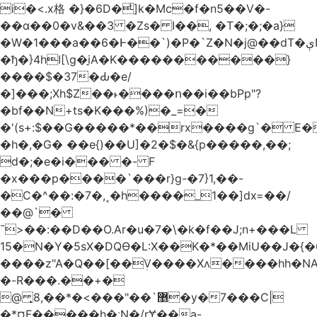
i�<.x格 �}�6D�ͥ]k�Mc�f�n5��V�-
��ɑ��0�v&��3 �Zs� I��, �T�;�;�a}
�W�1���a��6�Ͱ��`)�P�`Z�N�j@��dT�ېN*��ruh���5����P�H�%��'(9vS#�����G�I�l�
�ђ�}4hI[\g�̠iA�K�����������}
����$�37�Ԃ�e/
�]���;Xh$Z��˫����ո��i��bPp"?
�bf��N+ts�K���%)�_=�
�'(s+:$��G�����*��rx����g`� E�
�h�,�G� ��e{)��U]�2�$�&{p�����,��;
d�;�e�i��� �- F
�x���p����`���r}g-�7}1,��-
�C�^��:�7�,˱�h����_1��]dx=��/
��@`�
¯>��
:��D��O.Ar�u�7�\�k�f��J;n+���L
15�N�Y�5sX�DQӨ�L:X��K�*��MiU��J�{
����z"A�Q��[��ܲV����Xʌ����hh�NA
�-R���.��+�
@ ͎޵`��"���>�*��,8�y�7���C|
�*¤F�����h�ːN�/rɎ��a-