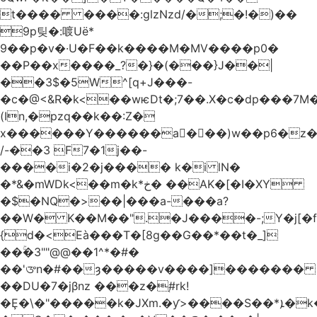
t���� ����:glzNzd/�;�!�)��
9p팆�:喥Uë*
9��p�v�·U�F��k����M�MV����p0�
��P��x����_?�}�(���}J��|
��3$�5W^[q+J���-
�c�@<&R�k<��wѥDt�;7��.X�c�dp���7M�
(In,�pzq��k��:Z�
x������Y������a�ٌ��)w��p6�z�
/-��3 F7�1j��-
����i�2�j���� k�i lN�
�*&�mWDk<��m�k*خ� ��AK�[�I�XY
�$�NQ�>��|���a-���a?
��W� K��M��".�J����-;Y�j[�f
{d�<Eà���T�[8g��G��*��t�_]
��ۚ�3""@@��1^*�#�
��'ᤅn�#��ȝ�����v����]�������
��DU�7�jβnz ���z�֚#rk!
�Ȩ�\�"�����k�JXm.�ƴ>����S��*ܐ�k��nJ�