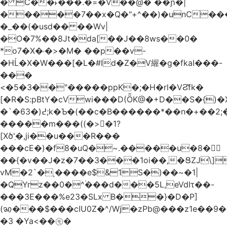
� C��˫���.�=�V��@� ��ɲ�|
�����7��x�Q�"+^��)�unC���
�_��(�usd�� ��Wv|
�O�7%��8Jt�da[��J��8ws��0�
*o7�X�˓�>�M� ��p��v-
�HĹ�X�W���[�L�#Id�Z�V䌂�g�fkaI���-
���
<�5�3��"�����ppK�;�H�rl�VϨ̽fk�
[�R�S:pBtY�cVwi���D(ȪK@�+D��S�{)
�`�6߄(�3;k�Ƅ�(��c�B������*��n�+��2;��^��Q�މ7X�v�b
�����m���((�>򍹐�1?
[Xծ߲'�,ji��u���R���
���cE�)�f8�uQ�~.�����u�8�𠗒
��{�v��J�z�7��3���1oi��,�ՑZJ\]
vM�2`�ˌ����e$&1S�)��~�1|
�QYrz��0�^۬���d���5L,eVdIτ��-
���3E���%e23�SLx B��}�D�P]
(ꩆ���$���cIU0Z�^/Wj�zPb@���z1e��9��{��ܮ�mJ��i�
�3 �Ya<��㋲�