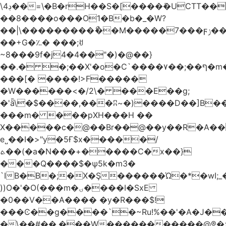
\4ڊ��=\�B�rH��S�[����ܽ�UCTT��+$PV�s��I�?
��8����o���O1�B�b�_�W?
��|\���������ޯ��M�����7���ϝݫ���OW|
��+G�؉� ���;ꀀ
~8���9f�j4�4��"�)�@��}
��.� �;��X'�o�C`����۷��;��ף�m����;����3��"�����6�Pg����#ͨ�?
���[� ����!>F�����
�W������<�/2\� ���E��g;
�'ǟ\�$����,���ʭ~�)����D��]B��_vܝ���>�6���{(���ZH�W�4x��S���8���Ek
���m� ���pXH���H ��
X�����c�@��Br��@��y��R�A��
e˽��I�>"y�5Ғ$x�����/
ܬ��(�a�N���+�����C�x��}
���Q����$�ψ5k�m3�
`IB�B�;�X�Ş������Ώ�*�wI;
))O�'�O(���m�ۍ����I�SxE
�0��V��A���� �y�R���$!
���Ͼ��g����`�~Ru!%��'�A�J��
�\��#��.���W�����������@®�>�b��