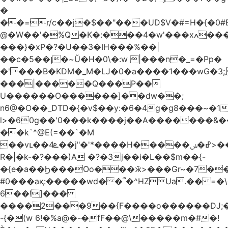
�
��=r/c��j�$��"���UD$V�#=H�{�0#B
@�W��'�%Q�K�:���4�w'���xߍ����r����PV��$�5�������mIz��}d���+h"SWq�w�d�w�Zas(H����qR��g�g��XNS&��9�5�Oȩ�O�
���}�xP�?�U��3�IH���%��|
��c�5��ן�~Ŭ�H�0\�:w |���n�_=�Pp�
�'���B�KDM�_M�Ǉ�0�a����1���wG�3;܂��%M�B�FV������`$)%�x|
���|�����Q���P��
U������O������]��dw��;
n6@�O��_DTD�{�v$��y:�6�4g�g8���~�
l>�60g��'0���k����j��A�������&��;wX���
��k`^@E(=��`�M
��vւ��4ܧ��j"�'*����H�����ߝ�ݭ>���_��I-
R�|�k-�?���)A �?�3j��i�L��$m��{-
�{e�a��Ϧ���Oo���ӂ>���Gr~�7����س~m��F;CZ .!O�ԇ4
#0���aқ:�����wd��՞�^HZUa.�� =�\
6��!]���
����2���9��{F����o������DJ;
-{�(w 6!�%a@�-�fF��@\�����m�#�!