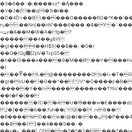
�3�8�� :�;����xz* ����
�V�J�[��ql�%�I��
�D�4Ď>��Ŗ\���ֶ��G�����RG�*K��'��
nڍ���Nn[��nN¹���6��� �&�Y�`�����-
=ܜv�&��M�W�A�g�?
�������4��ۋ&Vi
�g)���Iܹi��H$5(��$��, �S�/
��Q�/Qg՗|ZpV�TxpS5�
�h��{0���e����9�ͯM��B��Y����
�}
���߾��L�@��������Oo�l>�T�GO���p{�*�Smmn������GM���A��?
�gt�vU���G��^�� /V^�G����ϝ�B�
.�����Y��l>��������w��Ƭ!tIuʽ��
��t�F�(��
�������/C��A�U�!B���w�E����dc
,]�]��;�b��;fuh��j`Q|�� .rv6��
�B����eO��w�)@�{�\��ڽj�P���4$%��ܑ
��&��(t ]��4���S��٠�
͏��x�ه`���|_O0�o�/l�*�2�j:���7��g�/