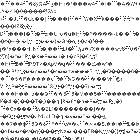
.A�41�0����@7Ac
+�Jt�Cc��]�I��I�W�X k��� "Y
���!Z&
D���f�� d�U`o�u�H̹�^����~k�;��
�t�=�:�| ���)�Gr�e�a�ʻ��
j�*x���H_N�j��L(�ϡa�7X����wv׈�60pM�
河n]�"�=I�X�B��u� t�cSj�O?
�H( B�P.9T>�ApV�q���;�ڪ�w"�
��.B*a�ֺ�e��*�s��nw���5Lt�Q����6
��5�F۠�����c�vG�� �;��M@r
VLP�E����`8(�2"��7u�
���H��_p��Q��36ۚ�M��5���������U
Ҟ�4)�)���T�,}��ql[&�6^�ɲ�B� �J�}
�Cx���w�ZLf��������]��
-�Q�w�كxUdLD�g;�y��0�.��꼫
��7��ф 6Q�&F�eW�x�>:ѧ�$.��f� L�ix
�xf��s�v�q{���Nz�.���B�Kv�)} ]�7�7{��]�j�yИW��ۦ6ٰٖ�M}
�Ӝ�B(��-�{A�I2���b'@{/