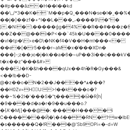
�#p���âz�H��l��kd
��\_/*3��K�`M��p�Q˷���N�se�I�˷��%��ۍ�_���W�00Į�J�r��H��(L��L6����iuɔ^e�MrX���5O���g�����݄9OӘ�����j��T����@�ҕ8���j
��j�]��zf�+^I��L� ��_˖����9\�"�
).�N:�\�����ǵg�4%��R��#���z�!
��Z��@��li�P<��`45k�U����0����
�vl�tp�\>e�D\�NK�f4�V��H�m!���<�
��e�[�r5���r~aM�x�̆���XDn�
���]-;z��;ю�j�k��a�6�~uP��3i��c���k
t�xܳ��z"���&#>
���J�K�&h����qUx��4h֕�R�Gy���&
<��!b��D-
@�z��o�N�2��J����*ѧ���?
��H0Zv=HU:>!��k���o�?
��~%�2I�'���S�"ţ���}�Ӹ�R|h|
�9����d�a�r�9��u���o.?
�{A'�Mj]���@�: ����H����i
C�������Ҋ�\�4���RN�י1w�IbE!
�s������Q�!R��I�@'Sb9OPi=�-d=W