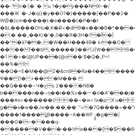
��-")r�:|�`� u 1�y�y���NX~�/
���Ж`�-J�q{{�y��O?�)�����[��P��2�
W@�]cm�����Ŀ�e����{�P�i�t
�&L�����OHu�;K�Ք<�d9�x��i�B�*��
�.�ۤ��_��K/�'�,(I�!�Я�3H�7�Ǐ�|
��^�à?��;.�W��H���4Β� kr��O�
����ȑ��b_�����3��J{W��'S�
�1 �>�{@UP���{@o��:$�Q�_P=!
��%�!
��Q�=E�M��@Z�&cn9�Ra�4��l����
Ψ�� [!� +���M���
��Q����~Ч�حs 2����NB�
b�����n��~ƞ��i��%v��⥎�d�A"���j�
���#e>������(��~�w<1a�p X˙u�
g��s�w��Jw��.��,��`"=�7Q����=��
����1����ȴB����~A��WFᬸ�g��|
���G�~����q-
������V���:��Va���[�$��6�