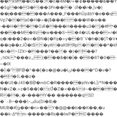
��k9��05��.�i(�4M�/+�˸Ɇ�����&��Y�הl���c�1:�[��5�y؏l��c��8`�/
�5g�l�3�(��3Pn���`o!͊��́r�,|v�)
��ɉ�������A���_F���hǓpăbY�e��q(
Vp7��a0�H�=�j$���: ���W�w��
-��H���Oɹk̃����H����u3� j�#˂��
����M�9z�w���S~�4�UL���+r�
q�:���2�
e<�@N�)�Fq�>y��9`V�һ�[�]T�
��q��zJǑ�lS�yA�aK9Rp����*�
�x�~}ZX>����?�� � �)���?
ٶh0k*���z؈(���&�l�|� �6�6T�0�-
~�IX
�|:�"ŖF@�^��[�o�@�u�lݶl����^D�v�?
��(L��z�
��Uէ�J4(I�$@�ՠbC�R�����pNv�L]/*N��
N�xZ�.>z�5��]� cUͩ�Z�<��Ad~�������T�
R��,:�-���Y�� �֤�����qS[!
�`۽B~���\-ݠSu{Di�&\�
MՍB�#|g��r�n+��Ƴ�@@��b��K��,�u
��k-Δ*lm-����n�Rs��IwP� C����