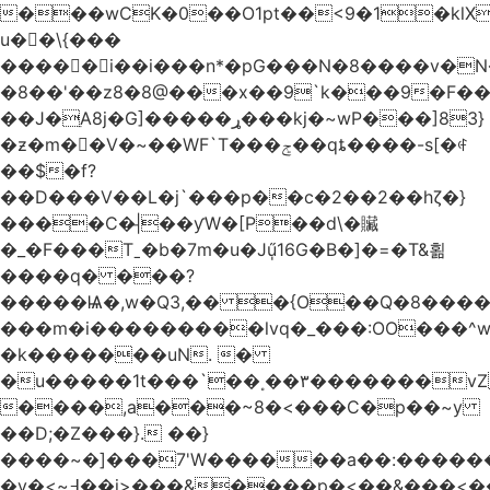
���wCK�0��O1pt��<9�1�klX
u��\{���
�����i��i���n*�pG���N�8����v�N
�8��'��z8�8@���x��9`k���9�F�
��J�ֵA8j�G]�����ړ���kj�~wP���]83}
�ƶ�m��V�~��WF`T���ݮ��qȶ����-s[�ꏶ
��$�f?
��D���V��L�j`���p��c�2��2��hζ�}
����C�|̵��ƴW�[P��d\�贜
�_�F���Tˍ�b�7m�u�Jű̩16G�B�]�=�T&횖
����q� ���?
�����Ѩ�,w�Q3,�� �{O��Q�8�����O
���m�i���������lvq�_���:OO���^w
�k�������uN. �
�u�����1t���`��˳��۳�������v
����,a���~8�<���C�p��~y
��D;�Z���}. ��}
����~�]���7'W������a��:�����
�v�<~߃��j>���&����p�<��&���<����