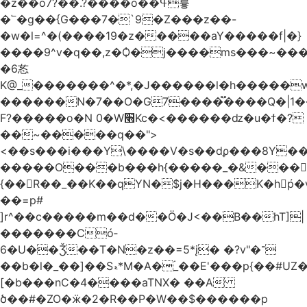
�z��o7?��.?����o��ߟ륳
�՟�g��{G���7�`9�Z���z��-
�w�l=^�(����19�z�����aY�����f|�}
����9^v�q��,z�Ѻ�j����ms���~������h�
�6㣽
K@_�������^�*,�J������l�h�����w
������N�7��O�G7����֟����Q�|1�
F?�����o�N 0�W׫Kc�<������ǳ�u�ϯ�?
��~�����q��">
<��s���i���Y\����V�s��dϼ���8Y�
�����O���b���h{�����_�&���
{��R��_��K��qYN�$j�H���K�hp҆�
��=p#
]r^��c�����m��d��Ö�J<��B��hT]|
�������Có­
6�U��Ǯ��T�N�z��=5*į� �?v"�־
��b�l�_��]��Sޑ*M�A�۬_��E'���p{��#UZ�D\1��%\9�<0Kl�>:
[�b���nC�4����aTNX� ��A
ծ��#�ZO�ӝ�2�R��P�W��$������p