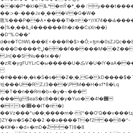
��I�P*�kI�&.*�mŶ�*˱��ٵy���t�����c�4'��cU'����d9�8��F��Y�a<.+�H�6���V��0����ԲT���|2�!j�YwP����oO��1u�B�ki/
��:>�-���Jx�˻���V�G�W�
㥦%���P��A+����Tl�m�܋/rX74��Ԃ����u�Zu��W�s4}
�|%�,��&_4������8h�z��CsXn��}
�D"%.O��"
d�e�TChWL���E=���R�$>�Ǒ;+ɮm�0sZJQc��8N���mۂX��#M�Q؃eM������zuz
���D����Ҽڸ���f�����M��Z��&ƕ�
Jn[��SNu��tĸ��/
�zԘ�ygFUYLrC�ы�����U�ڪV�U�lY�aA���
�#���i�,�k�S�s��Z�;�,Ԍ�kD����$�`�}@���b�`��⑴�1s
뉛���U�RZJ3���\PM��H�xf*8�Lq
�T��n��Rm�b=�y�~���
���g$eaS�cB��{�y�Yuo��݌�!4
�t�l׋��lT�n�}
��Vz���^u��;����m�-{^��O'Q��v���tܮ�H%��f�D��x����GMOY;���VF@���V�Ťg�%u(&12��mI��ɔ�yIt�iz��h4���ۓ�>���֪�h:_���W00
}ZY�w�S�Z��2 ��a����T�f2 ��8�^-
�K#�=�d=�mD�Ź�T)8�8