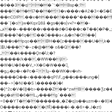
�9��3�q ��`':�Bsp�;?
�����ϊ7���l�v���v�A2�3<�S�E
��nCDIP.��x�h�������^������
��`[�ojw�ΚqxQ8ǻ �gs�j�s|vҹ?+��-
ف��~���t��v����d�G���c�T��]�P�
_
龩���?�fq������a<.ܞ�n?�O��|
���s�pqo��@H��[z������U�,k�
㵝U���^�~z�@�� o&�Q��?
_��k����Ǫn�֡U;�?
�����/k��,�WW��jl-
�W�U�8��V_>X�G�W���𾶲̫
�gڽ�p�<�Pc�~ͨկ~��WK�v�vh-
����Q��<���i��qP(\F_g��s���ung�|
��~ >|�N/��S \�����}�!
�]^2c�V�{8̭�b>����Z��^zwB��ָ��Ʒz�
�g�a0�6�Lڹ���g`���
=0��YT��ݳ������_�Z�q}s��uzm�=�9]i��?
O����ϭ�����{fkͩ}����i-�.�6>�.J�zt}