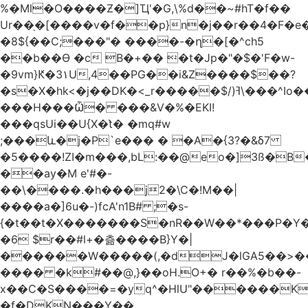
%�Ml�O����Ƶ�]Ҵ'�G,\%d��~#hT�f��
Ur��֖�[����v�f��p}n�j��r��4�F�
�8${��C;���"� ����-�ղ�[�^ch5
��b��Ɵ �c B�+�� �t�Jp�"�$�'F�w-
�9vm}Ԟ�3۱U,4��PG��i&Z����$��?
�s�X�hk<�j��DK�<_r�����$/)ߔ\���^Io��(�9�x��g�s��S�\"FH�BwN�Q�
���H���Ѽ� ���&V�%�EKI!
���qsUi��U{X�t̀� �mq#w
;���և�j�P`e��� � �A�{3?�&δ7
�5����!ZI�m���,bL:��@eo�]3ß�B
��ay�M e'#�-
��\����.�h���j2�\C�!M��|
����a�]6u�-)fcA'n1B# ;�s-
{�t��t�X�������S�nR��W��*���P�Y�
�6 $r��#l+�츪���� B}Y�|
������W�����(,�dJ�lGA5��>��@A�X��
���� �k#��@,}��oH.O+� r��%�b��-
x��C�S����=�yq^�HlU"������K
�f�DKN���Y��