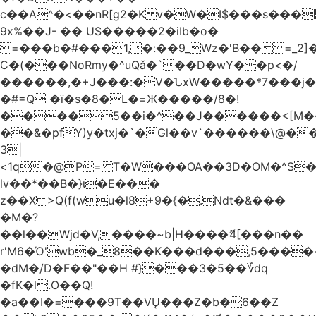
c��A^�<��nR[g2�K v�W�I$���s���
9x%��J- �� US�����2�iIb�o�
=���b�#���1,�:��9_Wz�'B��=_2
C�(���NoRmy�^uQǎ�`��D�wY��p<�/
������,�+J���:�V�ՆxW�����*7���j�
�#=Q �ï�s�8�L�=Ж�����/8�!
����5��i�^��J������<[M�
��&�pfY)y�txj�`�Gl��v`������\@�
3|
<1q�@P= T�W���OA��3D�OM�^S�)#�j��Q�
lv��*��B�}ι�E���
z��X >Q(f(wu�l8+9�{�.Ndt�&���
�M�?
��l��Wjd�V,����~b|H����ޮ4[���n��
r'M6�Ό'wb�_8��K���d���,5����
�dM�/D�F��"��H #}���3�5��؆dq
�fK�l.O��Q!
�a��I�=���9T��VŲ���Z�b�6��Z