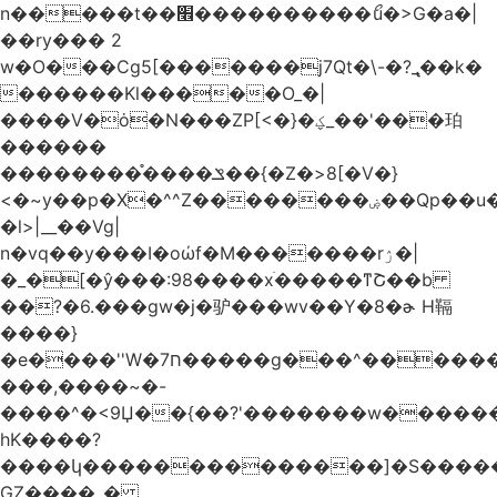
n�����t��׮����������ޯu�>G�a�|
��ry��� 2
w�O���Cg5[�������j7Qt�\-�?_̢��k�
������Kl�����O_�|
����V�ȯ�N���ZP[<�}�ؼ_��'���珀
������
��������֯����ݏ��{�Z�>8[�V�}
<�~y��p�X�^^Z��������ۻ��Qp��u���\�m���k�?
�l>|__��Vg|
n�vq��y���I�oώf�M�������rۯ�|
�_�[�ŷ���:98����xֹ�����ͳՇ��b
��?�6.���gw�j�驴���wv��Y�8�ɚ H䩹
����}
�e����''W�ח7�����g���^�������և����>�����%H�����_�?
���,����~�-
����^�<9Џ��{��?'�������w�������9z�
̛hK����?
����կ��������������]�S�����o�
GZ����_�