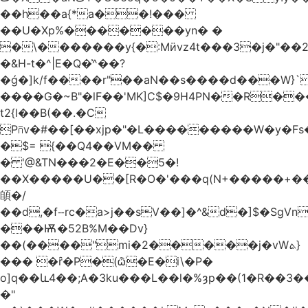
��h��a{*a��!���
��U�Xp%�������yn� �
�\�������y{�:Mӥvz4t���3�j�"��
�&H-t�^|E�Q�͗^��?
�ǵ�]k/f����r"��aN��s����d���W}`
����G�~B"�lF��'MK]C$�9H4PN��R�
t2{l��B(��.�C
P⩃v�#��[��xjp�"�L���������W�y�F
�$= {��Q4��VM��
� '@&TN���2�E��5�!
��X�����U��[R�O�'���q(N+�����+���
䫁�/
��d,�fⵧrc�a>j��sV��]�^&d�]$�SgVn�J��
���Ѭ�52B%M��Dv}
��(����"mi�2�����j�vWܬ}
��� �ȓ�P�(ѽ�E�i\�P�
o]q��և4��;A�3ku���L��l�%ȝp��(1�R��
�"