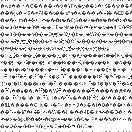
�wǝ���C����K�9�YFw�y��&���w��
���;k�S�=74��t��:z*n�w���⌇��I�ED
��� m� ^���(��E;3��K��a��6�>��
��3���89��L)E�Nn�����d�e1H0�ӝR- \4ڊ��=\�B�rH��S�[����ܽ�UCTT��+$PV�s
��8����o���O1�B�b�_�W?��|\���������ޯ��M�����7���ϝݫ���OW
��.� �;��X'�o�C`����۷��;��ף�m����;����3��"�����6�Pg����#ͨ�?���[� ����!>F�����
�W������<�/2\� ���E��g;
�'ǟ\�$����,���ʭ~�)����D��]B��_vܝ���>�6���{(���ZH�W�4x��S���8���Ek'�- ���m� ���pXH���
X�����c�@��Br��@��y��R�A��)
ܬ��(�a�N���+�����C�x��}���Q����$�ψ5k�m3�
`IB�B�;�X�Ş������Ώ�*�wI;
))O�'�O(���m�ۍ����I�SxE �0��V��A���� �y�R���$!���Ͼ��g����`�~Ru!%��'�A�J��xyw(�N?
�\��#��.���W�����������@®�>�b��
��-")r�:|�`� u 1�y�y���NX~�/���Ж`
�&L�����OHu�;K�Ք<�d9�x��i�B�*���
��^�à?��;.�W��H���4Β� kr��O� 
�>�{@UP���{@o��:$�Q�_P=!��%�
��Q����~Ч�حs 2����NB�