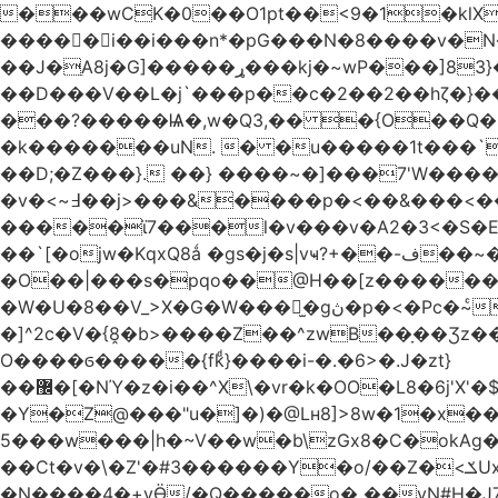
���wCK�0��O1pt��<9�1�klX
�����i��i���n*�pG���N�8����v�N
��J�ֵA8j�G]�����ړ���kj�~wP���]83}�ƶ�m��V�~��WF`T���ݮ��qȶ����-s[�ꏶ��$�f?
��D���V��L�j`���p��c�2��2��hζ�}��
���?�����Ѩ�,w�Q3,�� �{O��Q�8
�k�������uN. � �u�����1t���`
��D;�Z���}. ��} ����~�]���7'W�
�v�<~߃��j>���&����p�<��&���<���� �9��3�q ��`':�Bsp�;?
�����ϊ7���l�v���v�A2�3<�S�
��`[�ojw�Κ
�O��|���s�pqo��@H��[z������U
�W�U�8��V_>X�G�W���𾶲̫�gڽ�p�<�Pc�~ͨկ~��WK�v�vh-����Q��<���i��qP(\F_g��s���ung�|��~ >|�N/��S \�����}�!
�]^2c�V�{8̭�b>����Z��^zwB��ָ��Ʒz��e�|�g�a0�6�Lڹ���g`��� =0��YT�
O����ϭ�����{fkͩ}����i-�.�6>�.J�zt}
��޼�[�NΎ�z�i��^X\�vr�k�OO�L8�6j'X'�$�O���� �l�,���`�n�`��[���T��a{�-
�Y�Z@���"u�]�)�@Lʜ8]>8w�1�x�
5���w���|h�~V��w�b\zGx8�C�okAg�
��Ct�v�\�Z'�#3������Y�o/��Z�<ݎUx��;b^����m�������� <;p�;�-�3. <:�V=�ߝ<赓@�Y;�/��z�v.����2��6蛽
�N����4�+vӪ/�Q�����o� ��vN#Н�J7