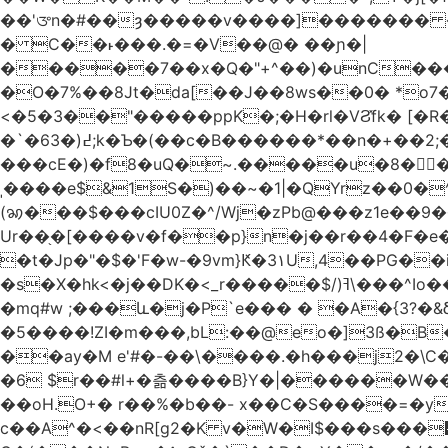
��'ᤅn�#��ȝ�����v����]������� ��DU�7�
� C��˫���.�=�V��@� ��ɲ�|
�����7��x�Q�"+^��)�unC���
�O�7%��8Jt�da[��J��8ws��0� *o7
<�5�3��"�����ppK�;�H�rl�VϨ̽fk� [�R
�`�6߄(�3;k�Ƅ�(��c�B������*��n�+��2;��^��Q�މ7X�v�b �����m���((�>򍹐�1?[Xծ߲'�,ji��u���R���
���cE�)�f8�uQ�~.�����u�8�𠗒
ˌ����e$&1S�)��~�1|�QYrz��0�
(ꩆ���$���cIU0Z�^/Wj�zPb@���z1e��9��{��ܮ�mJ��i��R���-�3 �Ya<��㋲� %�Ml�O����Ƶ�]Ҵ'�G,\%
Ur��֖�[����v�f��p}n�j��r��4�F�e
�t�Jp�"�$�'F�w-�9vm}Ԟ�3۱U,4��PG�
�s�X�hk<�j��DK�<_r�����$/)ߔ\���^Io��(�9�x��g�s��S�\"FH�BwN�Q� ���H���Ѽ� ���&V�%�EKI!���qsUi��U{X�t̀�
�mq#w ;���և�j�P`e��� � �A�{3?�
�5����!ZI�m���,bL:��@eo�]3ß�B
��ay�M e'#�-��\����.�h���j2�\C�
�6 $r��#l+�츪���� B}Y�|������W�����(,�d
��oH.O+� r��%�b��- x��C�S����=�y
c��A^�<��nR[g2�K v�W�I$���s���᡿