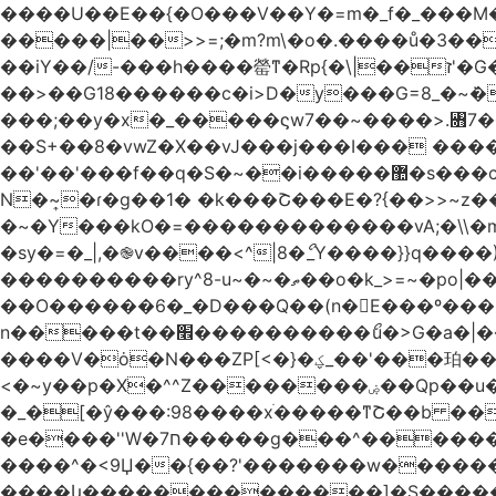
����U��E��{�O���V��Y�=m�_f�_���M������pxt���f�۟�s��
�����|��>>=;�m?m\�o�.����ů�3���Q|i���ܯo]�>m|�_�-��ݍn�L�ǅ|���6�����8�ڍ���>�>>X��
��iY��/-���h����罃ͳ�Rp{�\|��ז'�G�����������*�X��o>|�VA�~v��X�W�џ���绣
��>��G18������c�i>D�y���G=8_�~ܿ�
���;��y�x�_�����ϛw7��~����>.꧛7�
��S+��8�vwZ�X��vJ���j���ӏ��� ����{
��'��'���f��
N�~͎�ɾ�g��1� �k���Շ���E�?{��>>~z�
�~�Y���kO�=�������������vA;�\\�m
�sy�=�_|,�֎v����<^|8�ޯ_Y����}}q����)|����ݺ�[N��Q�{y��:^�Ż����]y��qm�<=m}>���
����������ry^8-u~�~�ތ��o�k_>=~�po|���_݃���'�q�<���~
��O������6�_�D���Q��(n�E���º���
n�����t��׮����������ޯu�>G�a�|��ry��� 2 w�O���Cg5[�������j7Qt�\-�?_̢��k� ������Kl�����O_�|
����V�ȯ�N���ZP[<�}�ؼ_��'���珀������ ��������֯����ݏ��{�Z�>8[�V�}
<�~y��p�X�^^Z��������ۻ��Qp��u���\�m���k�?�l>|__��Vg| n�vq��y���I�oώf�M�������rۯ�|
�_�[�ŷ���:98����xֹ�����ͳՇ��b ��
�e����''W�ח7�����g���^�������և����>�����%H�����_�?���,����~�-
����^�<9Џ��{��?'�������w�������9z�F�[�/w
����կ��������������]�S�����o