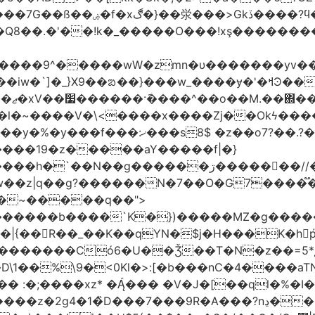
'�Q8��.�'��!k�_�����O���!xş�������
����9^�����wW�zmn�υ�������yv�
�l�~����V�\<����x����Zj��Okϟ����
����19�z�����aY�����f|�}
��N��g������ڗ�����񧰺��//�6㣽
w��z|q��g?������N�7��O�G7����֟
������b����`K�})�����MZ�g�����
��R��_��K��qYN�$j�H���K�hp҆�
������Có­6�U��Ǯ��T�N�z��=5*į�
 :�;����xz* ���� �V�J�[��ql�%�I
9R�A���?nڍ���Nn[��nN¹���6��� �&�Y�`�����-