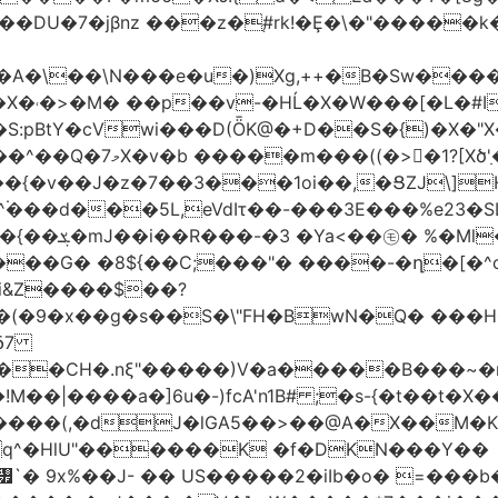
jβnz ���z�֚#rk!�Ȩ�\�"�����k�JXm.�ƴ>
A�\��\N���e�u�)Xg,++�B�Sw����
�X�˓�>�M� ��p��v-�HĹ�X�W���[�L�#I
�S:pBtY�cVwi���D(ȪK@�+D��S�{)�X�"
��{�v��J�z�7��3���1oi��,�ՑZJ\]
^۬���d���5L,eVdIτ��-���3E���%e23�
d��~#hT�f��
���G� �8${��C;���"� ����-�ղ�[�^
�i&Z����$��?
&δ7
��CH�.nξ"�����)V�a�����B���~�m
!M��|����a�]6u�-)fcA'n1B# ;�s-{�t��
J�lGA5��>��@A�X��M�K�)���ݜ�LE�^��_�M}���� �k
q^�HlU"������K �f�DKN���Y��
`� 9x%��J- �� US�����2�iIb�o� =���b