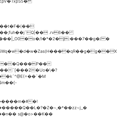
��t�F�(��
;fuh��j`Q|�� .rv6��
��`[���2�Uo�\�?
�����m�#�!
��n�� s@�o>��K��