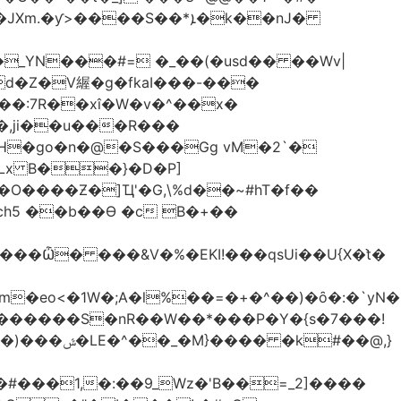
����S��*ܐ�k��nJ�
_YN���#= �_��(�usd�� ��Wv|
d�Z�V䌂�g�fkaI���-���
X��:7R��xî�W�v�^��x�
H�go�n�@�S���Gg vM�2`�
SLx B��}�D�P]
ch5 ��b��Ɵ �c B�+��
�eo<�1W�;А�l%��=�+�^��)�ȏ�:�`yN�
t�X�������S�nR��W��*���P�Y�{s�7���!
#��@,}
�#���1,�:��9_Wz�'B��=_2]����