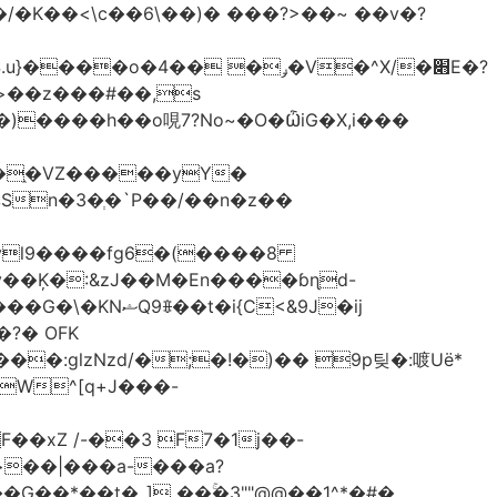
<\c��6\��)� ���?>��~ ��v�?
�֑�VZ�����yΥ�
n�3�ְ�`P��/��n�z��
�N�����B����A�ދ;T�� ���Jvl9����fg
6�(����8
?� OFK
glzNzd/�;�!�)�� 9p팆�:喥Uë*
W^[q+J���-
xZ /-��3 F7�1j��-
G��*��t�_] ��ۚ�3""@@��1^*�#�