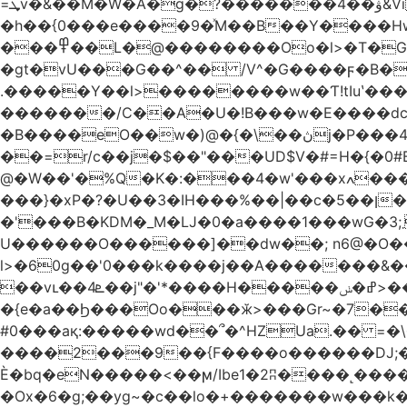
=ܜv�&��M�W�A�g�?�������4��ۋ&Vi �g)���Iܹi��H$5(��$��, �S�/��Q�/Qg՗|ZpV�TxpS5�
�h��{0���e����9�ͯM��B��Y����H
���߾��L�@��������Oo�l>�T�GO���p{�*�Smmn������GM���A��?
�gt�vU���G��^�� /V^�G����ϝ�B�
.�����Y��l>��������w��Ƭ!tIuʽ��
�������/C��A�U�!B���w�E����dc]W
�B����eO��w�)@�{�\��ڽj�P���4$%��ܑ ��&��(t ]��4���S��٠� ͏��x�ه`���|_O0�o�/l�*�2�j:���7��g�/ �
��=r/c��j�$��"���UD$V�#=H�{�0#B
@�W��'�%Q�K�:���4�w'���xߍ����r����PV��$�5�������mIz��}d���+h"SWq�w�d�w�Zas(H����qR��g�g��XNS&��9�5�Oȩ�O�
���}�xP�?�U��3�IH���%��|��c�5��ן�~Ŭ�H�0\�:w |���n�_=�Pp�
�'���B�KDM�_M�Ǉ�0�a����1���wG�3;܂��%M�B�FV������`$)%�x|���|�����Q���P��
U������O������]��dw��; n6@�O��_
l>�60g��'0���k����j��A�������&��;wX���Z(�k�8Y
��vւ��4ܧ��j"�'*����H�����ߝ�ݭ>���_��I-R�|�k-�?���)A �?�3j��i�L��$m��{-
�{e�a��Ϧ���Oo���ӂ>���Gr~�7����س~m��F;CZ .!O�ԇ4
#0���aқ:�����wd��՞�^HZUa.�� =�\
����2���9��{F����o������DJ;�m8
Ѐ�bq�eN�����<��ϻ/Ibe1�2ʭ����˻�����ۍ�o?����6�G�����?��߿��.n>����[�������Q��L�?�Z�~,�*��zz
�Ox�6�g;��yg~�c��lo�+�������w��