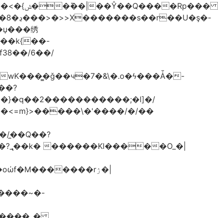
G��k{��-
f38��/6��/
.wK���͇�ǧ��ч�7�&\�.o�ϟ���Ǡ�-
��?
}>�}�q��2�����������;�l]�/
/�̼�Q��?
GZ����_�