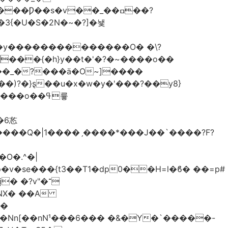
�3{�U�S�2N�~�?]�뇇
�y��������������O� �\?
�)?�}ȿ��u�x�w�y�'���?��y8}
����Q�|1����ˏ����*���J��`����?F?
O�.^�|
v�se���{t3��T1�dp0��H=l�ϐ� ��=p#
 �?v"�־
��