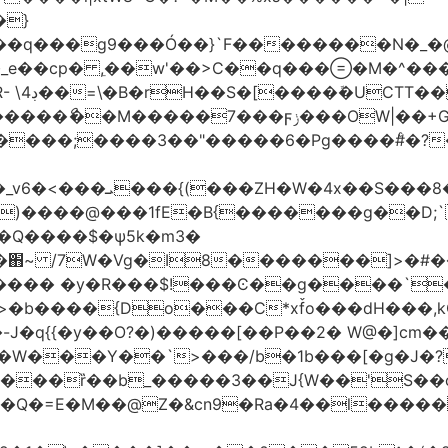
�}
���q���
g9���Ó��}`F��������N�_�@
_e��cp� ,ֵ��w'��>C��q����M�^���
��I�?
|��+G�؉� ���;ꀀ~8���9f�j4�4��"�)�@��}
H ��
����@���1fE�B{�������g��D;`�
_�֋~ /7W�Vg�I8�������]>�#�
��{Do���C*xf̌o���dH���,kQ�9z
�-J�q{{�y��O?�)�����[��P��2� W@�]c
�W���Y��`>���/b�1b���[�g�J�?
����ȑ��b_�����3��J{W��'S��
!��Q�=E�M��@Z�&cn9�Ra�4��l��