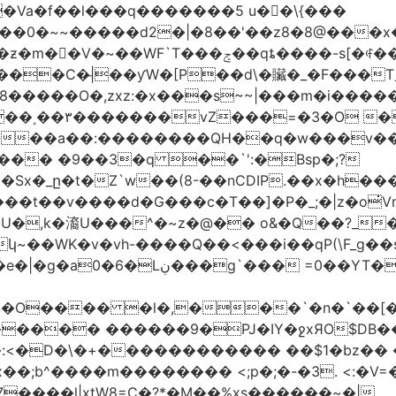
�Va�f��l���q�������5 u��\{���
��0�~~�����d2�|�8��'��z8�8@���x
��C�|̵��ƴW�[P��d\�贜�_�F���Tˍ
�����O�,zxz:�x���s~~|���m�i�����
��˳��۳�������vZ���=�3�O 
�����a��:��������QH��q�w���v�
E�Sx�_ը�t�Z`w��(8-��nCDIP.��x�h
_;�|z�o
qxQ8ǻ �gs�j�s|vҹ?+��-ف��~���t��v����d�G���c�T��]�P�
�,k�㵝U���^�~z�@�� o&�Q��?_��
�ݳ������_�Z�q}s��uzm�=�9]i��?
����� ������9�PJ�IY�ջxЯO$DB�
:<�D�\�+������������ ��$1�bz�� �P
����l|xtW8=C�?*�M��%xs������~�|