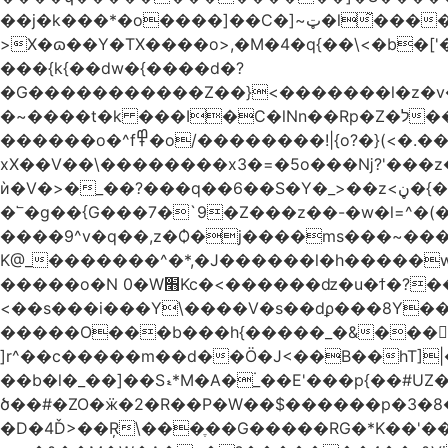
��j�k���*�o����]��C�]~ټ�l̃������7G��ß��ۻ�f�xڰ�}��泶���>Gkڏ����?ϥ���Ƿ��s�v��_��ߛ��?
>X�ɷ��Y�TX����o>,�M�4�q{��\<�b�[
���{k{��dw�{����d�?
�G�����������Z��}<�������l�z�v
�~����t�k ���I�C�lNn��Rp�Z�ל���iw�`]�_}X9��ᨰ��}���w_����ɏ�'�ߞϿ�����{�h}y��t�'�?�~����o��
������o�^f߾�o/��������!|{o?�}(<�.���ޖ�xV��׷������·݇����^��o��M.��΍���_�?���ӓ�O~]����
xX��V��\��������x3�=�5o���ǋ?'���z
ѝ�V�>�_��?���q��6��S�Y�_>��z<ڼ�{���y�%�y���f���:ޚ���s8$ �z��o7?��.?����o��ߟ륳
�՟�g��{G���7�`9�Z���z��-�w�l=^�(
����9^v�q��,z�Ѻ�j����ms���~������h�`
K@_�������^�*,�J������l�h�����
�����o�N 0�W׫Kc�<������ǳ�u�ϯ�?��~�����q��">
<��s���i���Y\����V�s��dϼ���8Y�
�����O���b���h{�����_�&����|{
]r^��c�����m��d��Ö�J<��B��hT]|�
��b�l�_��]��Sޑ*M�A�۬_��E'���p{��#UZ�D\1��%\9�<0Kl�>:[�b���nC�4����aTNX� ��A
ծ��#�ZO�ӝ�2�R��P�W��$������p �3�8��
�D�4Ď>��Ŗ\���ֶ��G�����RG�*K��'�����z�2g4�1�̏D���7���