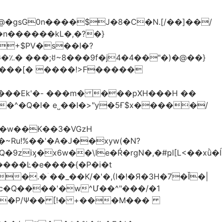
�gsG0n����$J�8�C�N.[/��]��/
n������kL�,�?�}
^�Q�l� e˽��I�>"y�5Ғ$x�����/
�w��K��3�VGzH
iӽ�x6w��\Ie�Ŕ�rgN�,�#ҏI[L<��xǜ�
m�����Ŀ�e����{�P�i�t
�.�ۤ��_��K/�'�,(I�!�Я�3H�7�Ǐ�|
c�Q����'�w^Մ��^"���/�1
����P/Ψ�� [!� +���M���