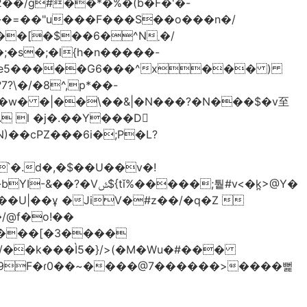
2��/g#��*�%�(b�F�'�-
���=��"u���F���S��o���n�/
[�$��6�^N܂�/
�s�;�l{h�n�����-
 l �j�.��Y���D
)��cPZ���6i�;P�L?
��;퉡#v<�k̪>@Y�
����[�3����
/��k���Ì5�}/>(�M�Wu�#���
� �9F�ɾ0��~����@7������>����뻝