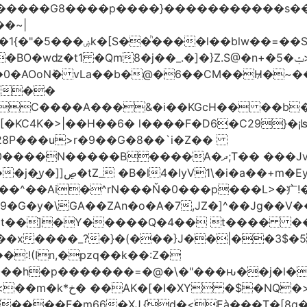
���G8����p����}�����������s ��/�K��
�~|
�VC����A���&�i��KGcH�� ��b
KC4K�>|��H��6� l����F�D6�C29}�¡ʪS
28P���u>r�9��G�8��`i�Z��
��Jx�h�HUpN�I�������%Ķ#���ł<Ŋ0���
G�y�\GA��ZAn�o�A�7,JZ�]^��Jg��V��
t��]�Y�����Q�4�� t���� ����:
�x����_?�}�(���}J��|��3$�5
:!(In,�pzq��k��:Z�
�h�p�������=�@�\�"���ԋ��j�l�F��
>��|���a-���a?
����F�m66�XJ.{d�<Eà���T�[8g��