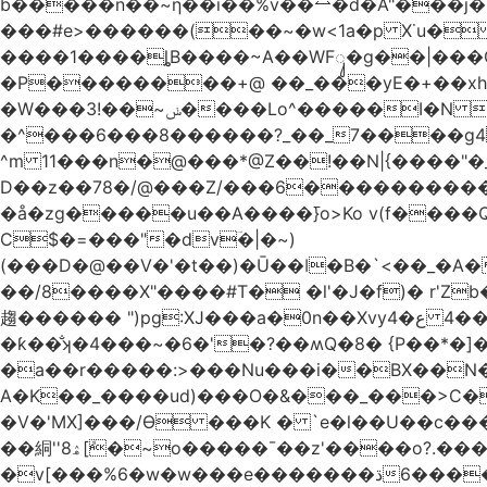
b�����n��~ƞ��i��%v��⥎�d�A"���j�
���#e>������(��~�w<1a�p X˙u�
����1����ȴB����~A��WFᬸ�g��|���G
�Р��������+@ ��_���yE�+��xhdC
�W���ݭ~��!3����Lo^�����I�N C��k������������P�A�8~�^X�#e5�����G6���^x��� )
�^���6���8������
?_��_7����g4@� ܥs���\�����3�ȃ/Q���;� �2�?
^m 11���n�@���*@Z��!��N|{����"�_x�xl Eߏo����o�������&����~>N&W�w� �|��\�
D��z��78�/@���Z/���6������������
�å�zg�����u��A����߫}o>Ko v(f����
C$�=���"�dvؔ�|�~)
(���D�@��V�'�t��)�Ū��ǀ�B�`<��_�A���Zӏ�=�
��/8����X"����#T� �l'�J�f)� r'Zb��x�n����
趨������ ")pg:XJ���a�0n��Xvyع�4 ���4��������� |�?A��)�E�^XW��U|��ұ �JiV�#z��/�q�Z 
�ƙ��̐ʞ�4���~�6�'�?��ʍQ�8� {P��*�]�ܤz�4@��moo3�Ύ�[L�O�&x�Ǵ1���L�/@f�o!�
�a��r�����:>���Nu���i��BX��N�
A�K��_����ud)���O�&���_���>C�
�V�'MX]���/Ѳ ���K � `e�l��U��c�
��絧''8ۿ[ܽ�~ο�����¯��z'����o?.���Q�~��t��/���?��������5��د=?
�v[���%6�w�w���e�ڌ�������6���[�����폃�hup�/�~=_A߱_'/