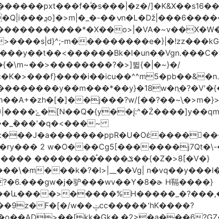
�|�z�/]�K&X��sݜ}�>���16��ٚ��|��Ŷ��Q����Rp���
�����s��r��U�ş�-
>����s|d}^;-m���������e�}|�!zz���k
���у��t��<������Bk�l�un��Vgn.���С�
�\m~��>��������?�>]뛻{�|�~}�/
q�S�~��i�����޺�s���c�K�>���f}����i��icu�
�^^m5�pb��&�n
��������y��m���*��y}�18w�nֲ�?�V'�{
��A+�zh�[�
]��j���?w/[��?��~\ַ�>m�
��\�'����/�/��
:���J�a�������ppR�U�Oέ�����ٍ��
?�6.���gw�j�驴���wv��Y�8�ɚ H䩹����}
��ݓcc����� ̛hK����?
��AD>��[kk�Gk�,�2>�a���6?