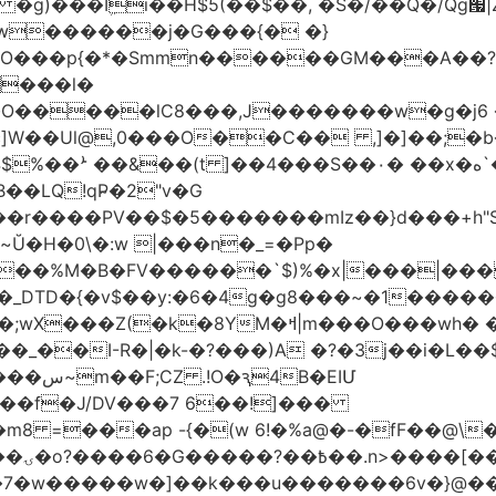
w������j�G���{� �}
���l�
�O�����lC8���,J�������w�g�j6 
��Ul@,0���O��C�� ,]�]��;�b��
��LQ!qP̴�2"v�G
DTD�{�v$��y:�6�4g�g8���~�1�����
M�ߞ|m���O���wh� ��k`^@E(=��`�M
B�EIՄ
��f�J/DV���7 6��!]���
 =���ap -{�(w 6!�%a@�-�fF��@\
~j_�
�k�7�w�����w�]��k���u�������6v�}@�