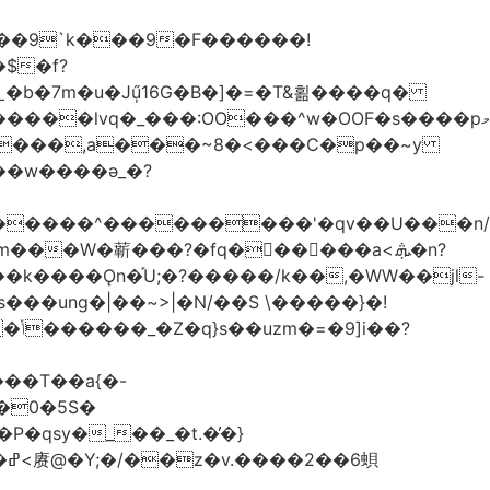
��9`k���9�F������!
�b�7m�u�Jű̩16G�B�]�=�T&횖����q�
����lvq�_���:OO���^w�OOF�s����pމ
����,a���~8�<���C�p��~y
��w����ǝ_�?
�������^���������'�qv��U���n/
̇Vm���W�龩���?�fq������a<.ܞ�n?
k����Ǫn�֡U;�?�����/k��,�WW��jl-
�0�5S�
�qsy�_��_�t.�̓�}