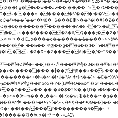
2�1� \_��
��]��r~��0��52b^�(�
 q2��) g��s�w��Jw��.��,��`"=�7Q�
�~����q-������V���:��Va���
�\��[��^�8�+$���B΃>��?�I�#?�Z��;
7?\�/�8^,p*��-
�&|�N���?�N���$�v至
'��_��Ь�� Ѱ콂��g��u��d�`h�D�A
Q�b�\z.�&�&H�Z����Aj��/�-T3��N
�]\�P7@���l[�0�i��Bߓ�՝�.d�,�$��U��v�!
 ���|�|��@*j$��>��z��'�bYI-&��?�Vݜ${tǐ%���
�
��O��w�� �� �4�$�2%�j�f,D�u�M�:
�sy�9m��j�_���x�wʟ泔�b���g��
��i��A ���ϟ�?>(�\~<�}��6G��]�