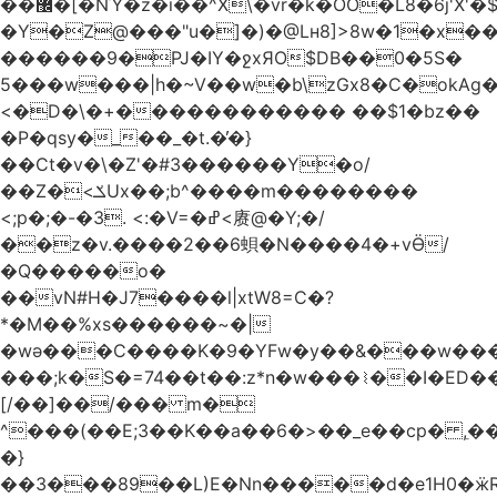
��޼�[�NΎ�z�i��^X\�vr�k�OO�L8�6j'X'�$�O���� �l�,���`�n�`��[���T��a{�-
�Y�Z@���"u�]�)�@Lʜ8]>8w�1�x
������9�PJ�IY�ջxЯO$DB��0�5S�
5���w���|h�~V��w�b\zGx8�C�okAg�
<�D�\�+������������ ��$1�bz��
�P�qsy�_��_�t.�̓�}
��Ct�v�\�Z'�#3������Y�o/
��Z�<ݎUx��;b^����m��������
<;p�;�-�3. <:�V=�ߝ<赓@�Y;�/
��z�v.����2��6蛽�N����4�+vӪ/
�Q�����o�
��vN#Н�J7����l|xtW8=C�?
*�M��%xs������~�|
�wǝ���C����K�9�YFw�y��&���w��
���;k�S�=74��t��:z*n�w���⌇��I�ED
[/��]��/��� m�
^���(��E;3��K��a��6�>��_e��cp� ,
�}
��3���89��L)E�Nn�����d�e1H0�ӝR