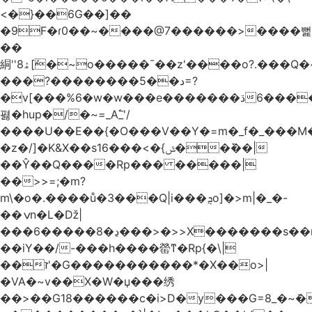
<�}��6G��]��
�9F�ɾ0��~����@7������>����뻝
��
絧''8ۿ[ܽ�~ο�����¯��z'����o?.���Q�~��t��/
���?��������5��د=?
�v[���%6�w�w���e�ڌ�������6���[�����
폃�hup�/�~=_A߱_'/
����U��E��{�O���V��Y�=m�_f�_���M
�z�/]�K&X��sݜ}�>���16��ٚ��|
��Ŷ��Q����Rp��� �����|
��>>=;�m?
m\�o�.����ů�3���Q|i���ܯo]�>m|�_�-
��ݍn�L�ǅ|
���6�����8�ڍ���>�>>X�������s��r��U�ş�-
��iY��/-���h����罃ͳ�Rp{�\|
��ז'�G�����������*�X��o>|
�VA�~v��X�W�џ���绣
��>��G18������c�i>D�y���G=8_�~ܿ�>