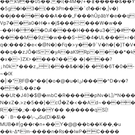
��k9��05��.�i(�4M�/+�˸Ɇ�����&��Y�הl���c�1:�[��5�y؏l��c��8`�/
�5g�l�3�(��3Pn���`o!͊��́r�,|v�)
��ɉ�������A���_F���hǓpăbY�e��q(
Vp7��a0�H�=�j$���: ���W�w��
-��H���Oɹk̃����H����u3� j�#˂��
����M�9z�w���S~�4�UL���+r�
q�:���2�
e<�@N�)�Fq�>y��9`V�һ�[�]T�
��q��zJǑ�lS�yA�aK9Rp����*�
�x�~}ZX>����?�� � �)���?
ٶh0k*���z؈(���&�l�|� �6�6T�0�-
~�IX
�|:�"ŖF@�^��[�o�@�u�lݶl����^D�v�?
��(L��z�
��Uէ�J4(I�$@�ՠbC�R�����pNv�L]/*N��
N�xZ�.>z�5��]� cUͩ�Z�<��Ad~�������T�
R��,:�-���Y�� �֤�����qS[!
�`۽B~���\-ݠSu{Di�&\�
MՍB�#|g��r�n+��Ƴ�@@��b��K��,�u
��k-Δ*lm-����n�Rs��IwP� C����