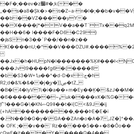
�F�;��ev�z׷#�;k{��
_��s�a8�Șk�>�ռ�Z~a-n�l�;��b�v�
��b�֑�VZ�����yΥ�
��X����*�V��a��T`Tx��q2M[
��H��6� l����F�D6�C29}
�¡ʪSn�3�ְ�`P��/��n�z��
K{����nU;�^��V���OZU#.����%�2
��Jx�h�HUpN�I�������%Ķ#���ł<Ŋ0
���Jvl9����fg
6�(����8
�b�S3�W+1ܒ��^�d-D�x:ج�h
R2;d�&%�&��j�̫y�]]ڝ�tZ_
�B�l4�IyV1\�i�a��+m�Ey��Ķ�:&zJ��M
�ߪ~�������6uk����xK�i%G����^��Ai�^rN���Ň�0���p���L>�
⽧!���G�\�KNޝQ9ꎖ��t�i{C<&9J�ij
{+hA���������,���ϷE�E�i
�.N��9�G�y�\GA��ZAn�o�A�7,JZ�]^�
� OFK ;��v��`Rz�����5��+�8�Ǒo��
cQwF�it��]�Y�����Q�4��