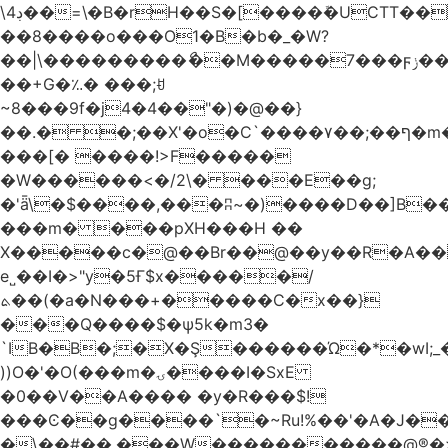
\4ڊ��=\�B�rH��S�[����ܽ�UCTT��+$PV�s��I�?
��8����o���O1�B�b�_�W?
��|\���������ޯ��M�����7���ϝݫ���OW|
��+G�؉� ���;ꀀ
~8���9f�j4�4��"�)�@��}
��.� �;��X'�o�C`����۷��;��ף�m����;����3��"�����6�Pg����#ͨ�?
���[� ����!>F�����
�W������<�/2\� ���E��g;
�'ǟ\�$����,���ʭ~�)����D��]B��_vܝ���>�6���{(���ZH�W�4x��S���8���Ek
���m� ���pXH���H ��
X�����c�@��Br��@��y��R�A��
e˽��I�>"y�5Ғ$x�����/
ܬ��(�a�N���+�����C�x��}
���Q����$�ψ5k�m3�
`IB�B�;�X�Ş������Ώ�*�wI;
))O�'�O(���m�ۍ����I�SxE
�0��V��A���� �y�R���$!
���Ͼ��g����`�~Ru!%��'�A�J��
�\��#��.���W�����������@®�>�b��