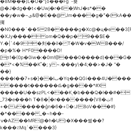
�8M���]L�U�ʺ[o���Fg`-뵺
@�J�dg��t<�Uwj�r�6�ְWnJ�s*��
��y�w�~ى&@�E��@ Jm����g�ˮ�(kA��b�^"���3���4�q��E$�J���`�%�y�JcX����2��R�,q0��3�
㩷
�N0���`��52B�����g�Xc@�ц�e��3[
�XJy���� om�Q��p� 9��$E�
Y.�|`4�9�刾��iI� T�W�v�WB���/
�p�%� H*F0����D!
[ր1�(0p�0iw�:�0m!@���0����d)���G
�*<�%��K˚�; y~.���y\�4;��>�J� "�
��}
���I��7+s�]��Iٮ�Yq��QGi���4U�����
����t������ԃ�g����*#X
�����U��szPL<���Kͺ�b���Q�I��#�
_73�e���h T�8�|�r�������{V8�ٺ!!
+�{u�����ģn�6�+�:J!8oV���#}
�*����� _�~h��-
ݍ�AZ��MR@�h�U)�X���쎑��݁?
k���٪Mq`����3}