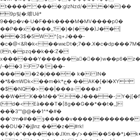
t���� ����:glzNzd/�;�!�)��
9p팆�:喥Uë*
9��p�v�·U�F��k����M�MV����p0�
��P��x����_?�}�(���}J��|
��3$�5W^[q+J���-
�c�@<&R�k<��wѥDt�;7��.X�c�dp���7M�
(In,�pzq��k��:Z�
x������Y������a�ٌ��)w��p6�z�
/-��3 F7�1j��-
����i�2�j���� k�i lN�
�*&�mWDk<��m�k*خ� ��AK�[�I�XY
�$�NQ�>��|���a-���a?
��W� K��M��".�J����-;Y�j[�f
{d�<Eà���T�[8g��G��*��t�_]
��ۚ�3""@@��1^*�#�
��'ᤅn�#��ȝ�����v����]�������
��DU�7�jβnz ���z�֚#rk!
�Ȩ�\�"�����k�JXm.�ƴ>����S��*ܐ�k��nJ�