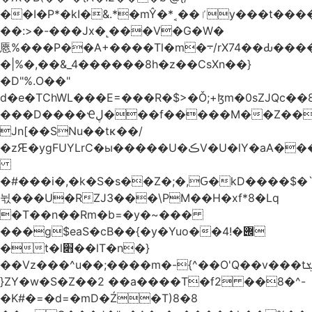
��I�P*�kI�&.*�mŶ�*˱��ٵy���t�����c�4'��cU'����d9�8��F��Y�a<.+�H�6���V��0����ԲT���|2�!j�YwP����oO��1u�B�ki/
��:>�-���Jx�˻���V�G�W�
㥦%���P��A+����Tl�m�܋/rX74��Ԃ����u�Zu��W�s4}
�|%�,��&_4������8h�z��CsXn��}
�D"%.O��"
d�e�TChWL���E=���R�$>�Ǒ;+ɮm�0sZJQc��8N���mۂX��#M�Q؃eM������zuz
���D����Ҽڸ���f�����M��Z��&ƕ�
Jn[��SNu��tĸ��/
�zԘ�ygFUYLrC�ы�����U�ڪV�U�lY�aA���
�#���i�,�k�S�s��Z�;�,Ԍ�kD����$�`�}@���b�`��⑴�1s
뉛���U�RZJ3���\PM��H�xf*8�Lq
�T��n��Rm�b=�y�~���
���g$eaS�cB��{�y�Yuo��݌�!4
�t�l׋��lT�n�}
��Vz���^u��;����m�-{^��O'Q��v���tܮ�H%��f�D��x����GMOY;���VF@���V�Ťg�%u(&12��mI��ɔ�yIt�iz��h4���ۓ�>���֪�h:_���W00
}ZY�w�S�Z��2 ��a����T�f2 ��8�^-
�K#�=�d=�mD�Ź�T)8�8