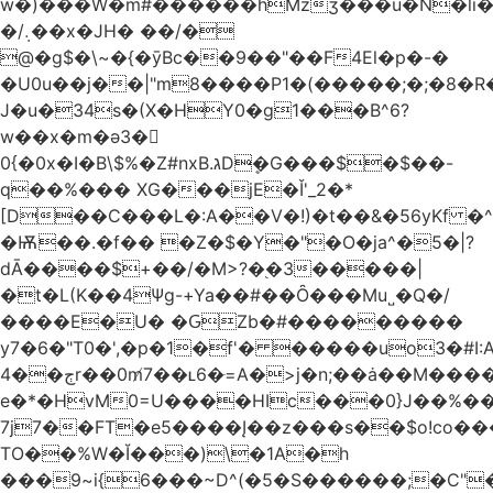
w�)���W�m#������hMzʒ���u�N�li�
�/܉��x�JH� ��/�
@�g$�\~�{�ȳBc��9��"��F4El�p�-�
�U0u��j��|"m8����P1�(�����;�;�8�
J�u�34s�(X�HY0�g1���B^6?
w��x�m�ә3�
0{�0x�I�B\$%�Z#nxB.גDܷ�G���$�$��-
q��%��� XG���jE�Ǐ'_2�*
[D��C���L�:A��V�!)�t��&�56yKf �^
�Ѭ��.�f�� �Z�$�Y�"�O�ja^�5�|?
dĀ����$+��/�M>?�֭�3�����|
�t�L(K��4Ψg-+Ya��#��Ȏ���Mu˽�Q�/
����E�U� �ԌZb�#���������
y7�6�"T0�',�p�1�f'� �����uo3�#
ڄ��4r��0m̸7��ʟ6�ּ=A�>j�n;��ȧ��M����at���7q-
e�*�HvM0=U����HIc���0}J��%�
7j7��FT�e5����Į��z���s��$o!co���A
TO��%W�Ĭ���)\�1A�h
���9~i{6���~D^(�5�S������;�C"