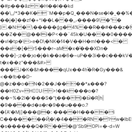
�#p���âz�H��l��kd
��\_/*3��K�`M��p�Q˷���N�se�I�˷��%��ۍ�_���W�00Į�J�r��H��(L��L6����iuɔ^e�MrX���5O���g�����݄9OӘ�����j��T����@�ҕ8���j
��j�]��zf�+^I��L� ��_˖����9\�"�
).�N:�\�����ǵg�4%��R��#���z�!
��Z��@��li�P<��`45k�U����0����
�vl�tp�\>e�D\�NK�f4�V��H�m!���<�
��e�[�r5���r~aM�x�̆���XDn�
���]-;z��;ю�j�k��a�6�~uP��3i��c���k
t�xܳ��z"���&#>
���J�K�&h����qUx��4h֕�R�Gy���&
<��!b��D-
@�z��o�N�2��J����*ѧ���?
��H0Zv=HU:>!��k���o�?
��~%�2I�'���S�"ţ���}�Ӹ�R|h|
�9����d�a�r�9��u���o.?
�{A'�Mj]���@�: ����H����i
C�������Ҋ�\�4���RN�י1w�IbE!
�s������Q�!R��I�@'Sb9OPi=�-d=W