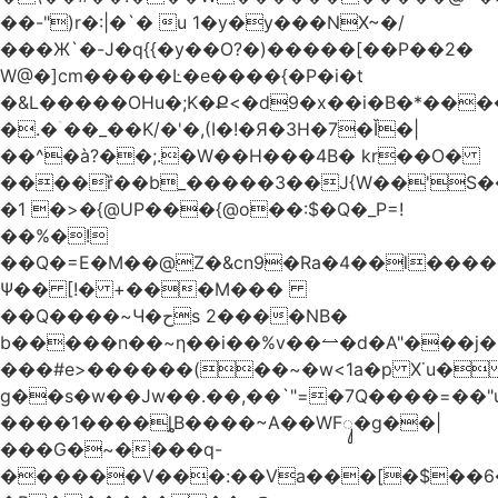
��-")r�:|�`� u 1�y�y���NX~�/
���Ж`�-J�q{{�y��O?�)�����[��P��2�
W@�]cm�����Ŀ�e����{�P�i�t
�&L�����OHu�;K�Ք<�d9�x��i�B�*��
�.�ۤ��_��K/�'�,(I�!�Я�3H�7�Ǐ�|
��^�à?��;.�W��H���4Β� kr��O�
����ȑ��b_�����3��J{W��'S�
�1 �>�{@UP���{@o��:$�Q�_P=!
��%�!
��Q�=E�M��@Z�&cn9�Ra�4��l����
Ψ�� [!� +���M���
��Q����~Ч�حs 2����NB�
b�����n��~ƞ��i��%v��⥎�d�A"���j�
���#e>������(��~�w<1a�p X˙u�
g��s�w��Jw��.��,��`"=�7Q����=��
����1����ȴB����~A��WFᬸ�g��|
���G�~����q-
������V���:��Va���[�$��6�