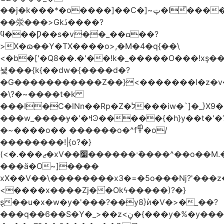
��j�k���*�o����]��C�]~ټ�l̃������7G��ß��ۻ�f�xڰ�}
��泶���>Gkڏ����?
ϥ���Ƿ��s�v��_��ߛ��?
>X�ɷ��Y�TX����o>,�M�4�q{��\
<�b�['�Q8��.�'��!k�_�����O���!xş
뇇���{k{��dw�{����d�?
�G�����������Z��}<�������l�z�
�\?�~����t�k
���I�C�lNn��Rp�Z�ל���iw�`]�_}X9��ᨰ��}
���w_����ɏ�'�ߞϿ�����{�h}y��t�'�?
�~����o�� ������o�^f߾�o/
��������!|{o?�}
(<�.���ޖ�xV��׷������·݇����^��o��M.��΍���_�?
���ӓ�O~]����
xX��V��\��������x3�=�5o���ǋ?'���z
<����x����Zj��Okϟ�����)?�}
ȿ��u�x�w�y�'���?��y8}ѝ�V�>�_��?
���q��6��S�Y�_>��z<ڼ�{���y�%�y���f���:ޚ���s8$