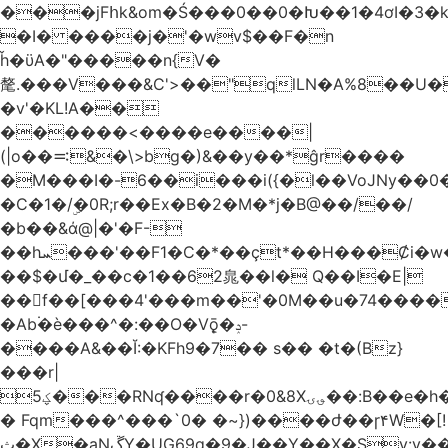
���jFհk&om�Ś���0��0�Խ��1�4ơI�3�
�I� ����j�'�wv$��F�n
ȟ�ϋA�"�����n{V�
氂.���V���&C'>��"qlLN�A%8��U
�v'�KL!A��
������<����e����|
(|o��࠺&�\>bg�)&��y��*ĝr����
�M���I�-6��i���i({�l��VoJNy��0
�C�1�/ۣ�0R;r��Ex�B�2�M�*j�B@��/��/
�b��&ά@|�'�F-
��hܚ���'��F1�C�*��ҫt*��H���Ȼi�w�_Z���aB����H
��$�մ�_��c�1��62㿡��l� Q��I�E|
��f��[���4'���m��'�0M��u�74����
�Ab۬�è���^�:��O�V݈ǭ�ݚ-
����A&��Ĭ:�KFh9�7�� s�� �t�(Bz}
���r|
ؼ5���RNʠ����r�0&8X؈ۍ��:B��e�h�h��1�F��FtÓc�LLW��5p�ZyyC�QX���v�@��0j�3��x���2���
� Fqm���^���`0� �~})����ժ��ɼ۴W�[!
ث�X�aNڱY�UG69q�9�J��Y��X�Sy:y��8�H~2,w�J4��z�T7F���߲"�&�-