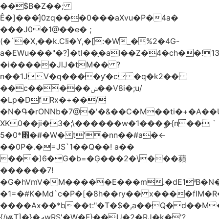
��$B�Z��;
Ê�]���̛j0zq���0���aXvu�P�4a�
���J0�1@��e� ;
(�`�X,��k.C!i�Y,�[:�W_�%2�4G-
a�EWu���"�?]�tl��֛�aI��Z�4�ch��!
�i�����JlJ�tM�� ?
n��1JV�q����ƴ�c �q�k2��
��c�����ݭ��V8i�;u/
�Lp�DfRx�+��/
�N�Գ�rONNb�7@�'�&��C�M��ti�+�A��
XK0��ji�3�;\������w�1���ީ�{n�� `
5�׋*0�#�W�t'�nn��#a�<-
��0P�.�=JS`1��Q��! a��
���)6�G�b=�Ģ���2�\���蘋
������7!
�G�hVmV�M�����E���m.�dE1ʴB�N�
�1=�#K�Md`c�P�[�8h��ry�� x����fIM�R
����Ax��*b��t:"�T�$�,a��Q�d��M�
{/ѭT]�}�ދwRS'�W�F}��U�2�RJ�k�'?