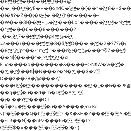
�Р��������+@
��_���yE�+��xhdC�\��[��^�8�+$�
�I�#?�Z��;�s�;�l{h�n�����-
�W���ݭ~��!3����Lo^�����I�N C��k������������P�A�8~�^X�#e5�����G6���^x��� )
�^���6���8������
?
_��_7����g4@�
ܥs���\�����3�ȃ/Q���;� �2�?7?\�/
�8^,p*��-^m 11���n�@���*@Z��!
��N|{����"�_x�xl
Eߏo����o�������&����~>N&W�w� �|
��\��&|�N���?�N���$�v至
D��z��78�/@���Z/
���6������������'��_��Ь�� Ѱ콂
��g��u��d�`h�D�A l
�j�.��Y���D
�å�zg�����u��A����߫}o>Ko
v(f����Q�b�\z.�&�&H�Z����Aj�
�-T3��N)��cPZ���6i�;P�L?
C$�=���"�dvؔ�|�~)