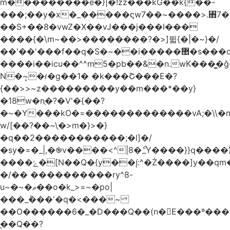
m���������e�}|�!zz���kG��k{��-
���;��y�x�_�����ϛw7��~����>.꧛7�
��S+��8�vwZ�X��vJ���j���ӏ���
����{�\m~��>��������?�>]뛻{�|�~}�/
��'��'���f��q�S�~��i�����޺�s���c�K�>���f}
����i��icu�
�^^m5�pb��&�n.wK���͇�ǧ
N�~͎�ɾ�g��1� �k���Շ���E�?
{��>>~z���������y��m���*��y}
�18w�nֲ�?�V'�{��?
�~�Y���kO�=�������������vA;�\\�m
w/[��?��~\ַ�>m�}>�}
�q��2�����������;�l]�/
�sy�=�_|,�֎v����<^|8�ޯ_Y����}}q����)
����ݺ�[N��Q�{y��:^�Ż����]y��qm�<=m}>�����\�'����/
�/�� ����������ry^8-
u~�~�ތ��o�k_>=~�po|
���_݃���'�q�<���~
��O������6�_�D���Q��(n�E���º���
�̼�Q��?