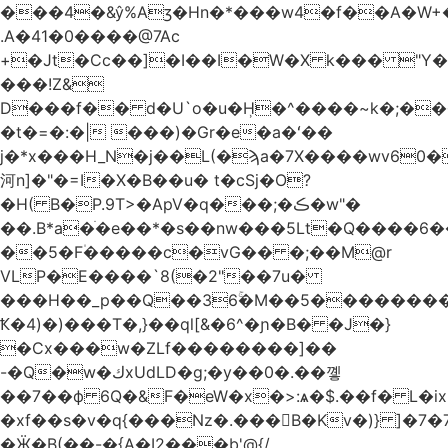
.A�41�0����@7Ac
+�Jt�Cc��]�I��I�W�X k��� "Y
���!Z&
D���f�� d�U`o�u�H̹�^����~k�;��
�t�=�:�| ���)�Gr�e�a�ʻ��
j�*x���H_N�j��L(�ϡa�7X����wv׈�60pM�
河n]�"�=I�X�B��u� t�cSj�O?
�H( B�P.9T>�ApV�q���;�ڪ�w"�
��.B*a�ֺ�e��*�s��nw���5Lt�Q����6
��5�F۠�����c�vG�� �;��M@r
VLP�E����`8(�2"��7u�
���H��_p��Q��36ۚ�M��5���������U
Ҟ�4)�)���T�,}��ql[&�6^�ɲ�B� �J�}
�Cx���w�ZLf��������]��
-�Q�w�كxUdLD�g;�y��0�.��꼫
��7��ф 6Q�&F�eW�x�>:ѧ�$.��f� L�ix
�xf��s�v�q{���Nz�.���B�Kv�)} ]�7�7{��]�j�yИW��ۦ6ٰٖ�M}
�Ӝ�B(��-�{A�I2���b'@{/