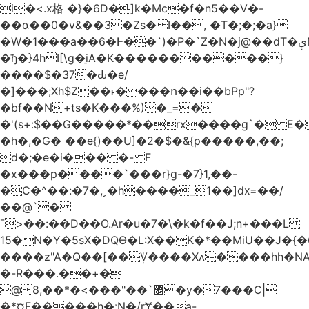
i�<.x格 �}�6D�ͥ]k�Mc�f�n5��V�-
��ɑ��0�v&��3 �Zs� I��, �T�;�;�a}
�W�1���a��6�Ͱ��`)�P�`Z�N�j@��dT�ېN*��ruh���5����P�H�%��'(9vS#�����G�I�l�
�ђ�}4hI[\g�̠iA�K�����������}
����$�37�Ԃ�e/
�]���;Xh$Z��˫����ո��i��bPp"?
�bf��N+ts�K���%)�_=�
�'(s+:$��G�����*��rx����g`� E�
�h�,�G� ��e{)��U]�2�$�&{p�����,��;
d�;�e�i��� �- F
�x���p����`���r}g-�7}1,��-
�C�^��:�7�,˱�h����_1��]dx=��/
��@`�
¯>��
:��D��O.Ar�u�7�\�k�f��J;n+���L
15�N�Y�5sX�DQӨ�L:X��K�*��MiU��J�{
����z"A�Q��[��ܲV����Xʌ����hh�NA
�-R���.��+�
@ ͎޵`��"���>�*��,8�y�7���C|
�*¤F�����h�ːN�/rɎ��a-