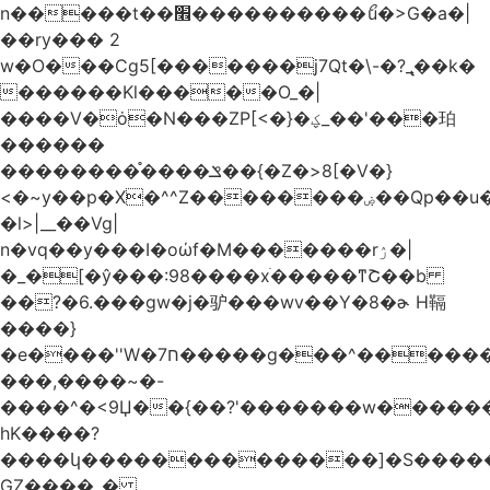
n�����t��׮����������ޯu�>G�a�|
��ry��� 2
w�O���Cg5[�������j7Qt�\-�?_̢��k�
������Kl�����O_�|
����V�ȯ�N���ZP[<�}�ؼ_��'���珀
������
��������֯����ݏ��{�Z�>8[�V�}
<�~y��p�X�^^Z��������ۻ��Qp��u���\�m���k�?
�l>|__��Vg|
n�vq��y���I�oώf�M�������rۯ�|
�_�[�ŷ���:98����xֹ�����ͳՇ��b
��?�6.���gw�j�驴���wv��Y�8�ɚ H䩹
����}
�e����''W�ח7�����g���^�������և����>�����%H�����_�?
���,����~�-
����^�<9Џ��{��?'�������w�������9z�
̛hK����?
����կ��������������]�S�����o�
GZ����_�