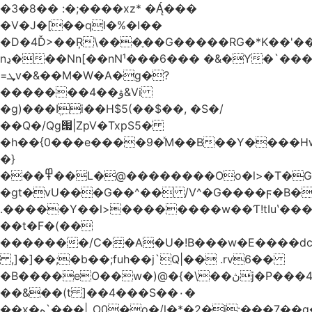
�3�8�� :�;����xz* ����
�V�J�[��ql�%�I��
�D�4Ď>��Ŗ\���ֶ��G�����RG�*K��'��
nڍ���Nn[��nN¹���6��� �&�Y�`�����-
=ܜv�&��M�W�A�g�?
�������4��ۋ&Vi
�g)���Iܹi��H$5(��$��, �S�/
��Q�/Qg՗|ZpV�TxpS5�
�h��{0���e����9�ͯM��B��Y����
�}
���߾��L�@��������Oo�l>�T�GO���p{�*�Smmn������GM���A��?
�gt�vU���G��^�� /V^�G����ϝ�B�
.�����Y��l>��������w��Ƭ!tIuʽ��
��t�F�(��
�������/C��A�U�!B���w�E����dc
,]�]��;�b��;fuh��j`Q|�� .rv6��
�B����eO��w�)@�{�\��ڽj�P���4$%��ܑ
��&��(t ]��4���S��٠�
͏��x�ه`���|_O0�o�/l�*�2�j:���7��g�/