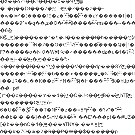
�z��o7?��.?����o��ߟ륳
�՟�g��{G���7�`9�Z���z��-
�w�l=^�(����19�z�����aY�����f|�}
����9^v�q��,z�Ѻ�j����ms���~������h�
�6㣽
K@_�������^�*,�J������l�h�����w
������N�7��O�G7����֟����Q�|1�
F?�����o�N 0�W׫Kc�<������ǳ�u�ϯ�?
��~�����q��">
<��s���i���Y\����V�s��dϼ���8Y�
�����O���b���h{�����_�&���
{��R��_��K��qYN�$j�H���K�hp҆�
��=p#
]r^��c�����m��d��Ö�J<��B��hT]|
�������Có­
6�U��Ǯ��T�N�z��=5*į� �?v"�־
��b�l�_��]��Sޑ*M�A�۬_��E'���p{��#UZ�D\1��%\9�<0Kl�>:
[�b���nC�4����aTNX� ��A
ծ��#�ZO�ӝ�2�R��P�W��$������p