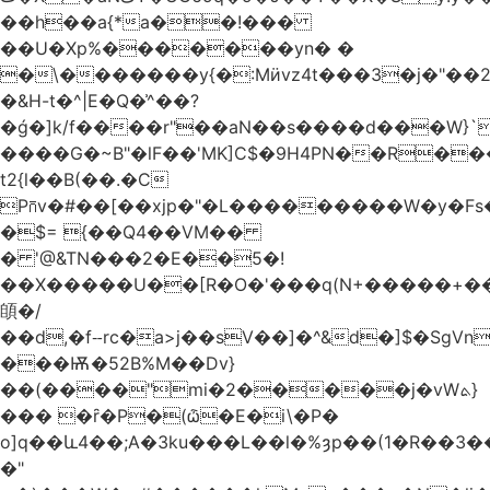
��h��a{*a��!���
��U�Xp%�������yn� �
�\�������y{�:Mӥvz4t���3�j�"��
�&H-t�^|E�Q�͗^��?
�ǵ�]k/f����r"��aN��s����d���W}`
����G�~B"�lF��'MK]C$�9H4PN��R�
t2{l��B(��.�C
P⩃v�#��[��xjp�"�L���������W�y�F
�$= {��Q4��VM��
� '@&TN���2�E��5�!
��X�����U��[R�O�'���q(N+�����+���
䫁�/
��d,�fⵧrc�a>j��sV��]�^&d�]$�SgVn�J��
���Ѭ�52B%M��Dv}
��(����"mi�2�����j�vWܬ}
��� �ȓ�P�(ѽ�E�i\�P�
o]q��և4��;A�3ku���L��l�%ȝp��(1�R��
�"