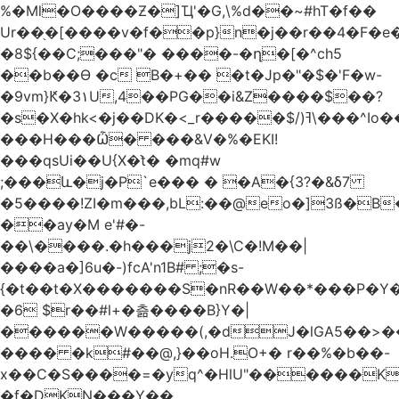
%�Ml�O����Ƶ�]Ҵ'�G,\%d��~#hT�f��
Ur��֖�[����v�f��p}n�j��r��4�F�
�8${��C;���"� ����-�ղ�[�^ch5
��b��Ɵ �c B�+�� �t�Jp�"�$�'F�w-
�9vm}Ԟ�3۱U,4��PG��i&Z����$��?
�s�X�hk<�j��DK�<_r�����$/)ߔ\���^Io��(�9�x��g�s��S�\"FH�BwN�Q�
���H���Ѽ� ���&V�%�EKI!
���qsUi��U{X�t̀� �mq#w
;���և�j�P`e��� � �A�{3?�&δ7
�5����!ZI�m���,bL:��@eo�]3ß�B
��ay�M e'#�-
��\����.�h���j2�\C�!M��|
����a�]6u�-)fcA'n1B# ;�s-
{�t��t�X�������S�nR��W��*���P�Y�
�6 $r��#l+�츪���� B}Y�|
������W�����(,�dJ�lGA5��>��@A�X��
���� �k#��@,}��oH.O+� r��%�b��-
x��C�S����=�yq^�HlU"������K
�f�DKN���Y��