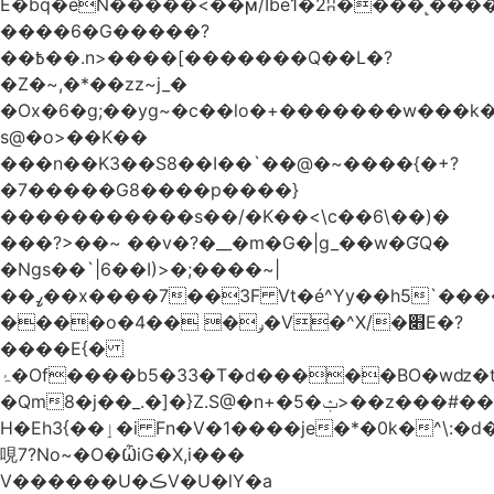
Ѐ�bq�eN�����<��ϻ/Ibe1�2ʭ����˻�����ۍ�
����6�G�����?
��߿��.n>����[�������Q��L�?
�Z�~,�*��zz~j_�
�Ox�6�g;��yg~�c��lo�+�������w��
s@�o>��K��
���n��K3��S8��I��`��@�~����{�+?
�7�����G8����p����}
�����������s ��/�K��<\c��6\��)�
���?>��~ ��v�?�__�m�G�|g_��w�ƓQ�
�Ngs��`|6� �I)>�;����~|
��ߨ��x����7��3F Vt�é^Yy��h5`����ۻ���5�"�}1k�[S��ͪ����l��blw��=��S.u}
����o�ݛ� ��4�V�^X/�׋E�?
����E{�
ۂ�Of����b5�33�T�d�����BO�wǳ�t1
�Qm8�j��_.�]�}Z.S@�n+�5�ݑ>��z���#��,s
H�Eh3{��ٳ�i Fn�V�1����je�*�0k�^\:�d�0�AOoNܰ� vLa��b�@�6��CM��H̷�~��)����h��o
哯7?No~�O�ѼiG�X,i���
V������U�ڪV�U�lY�a