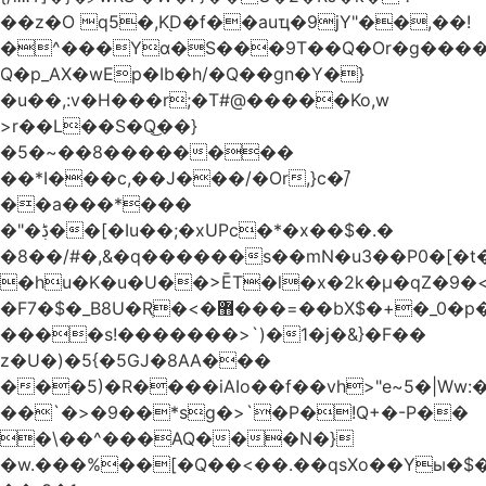
��z�O q5�,K֭D�f��auҵ�9jY"��,��!
�^���Yɑ�S���9T��Q�Or�g����
Q�p_AX�wEp�Ib�h/�Q��gn�Y�}
�u��,:v�H���r;�T#@�����Ko,w
>r��L��S�Q͜��}
�5�~��8��������
��*I���c,��J���/�Or,}c�/̚
��a���*���
�"�ڋ��[�Iu��;�xUPc�*�x��$�.�
�8��/#�,&�q������s��mN�u3��P0�[�t�
�hu�K�u�U��>ĒT�l�x�2k�μ�qZ�9�<
�F7�$�_B8U�Rֶ�<�޻���=��bX$�+�_0�p�=l
����s!�������>`)�1�j�&}�F��
z�U�)�5{�5GJ�8AA���
���5)�R����iAIo��f��vh>"e~5�|Ww:
��`�>�9��*sg�>`�P�!Q+�-P��
�\��^���AQ���N�}
�w.���%��[�Q��<��.��qsXo��Yы�$�j