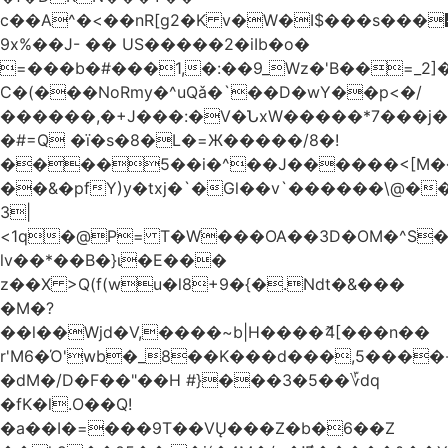
c��A^�<��nR[g2�K v�W�I$���s���
9x%��J- �� US�����2�iIb�o�
=���b�#���1,�:��9_Wz�'B��=_2
C�(���NoRmy�^uQǎ�`��D�wY��p<�/
������,�+J���:�V�ՆxW�����*7���j�
�#=Q �ï�s�8�L�=Ж�����/8�!
����5��i�^��J������<[M�
��&�pfY)y�txj�`�Gl��v`������\@�
3|
<1q�@P= T�W���OA��3D�OM�^S�)#�j��Q�
lv��*��B�}ι�E���
z��X >Q(f(wu�l8+9�{�.Ndt�&���
�M�?
��l��Wjd�V,����~b|H����ޮ4[���n��
r'M6�Ό'wb�_8��K���d���,5����
�dM�/D�F��"��H #}���3�5��؆dq
�fK�l.O��Q!
�a��I�=���9T��VŲ���Z�b�6��Z