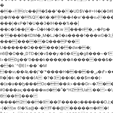
�
��=r/c��j�$��"���UD$V�#=H�{�0#B
@�W��'�%Q�K�:���4�w'���xߍ����r����PV��$�5�������mIz��}d���+h"SWq�w�d�w�Zas(H����qR��g�g��XNS&��9�5�Oȩ�O�
���}�xP�?�U��3�IH���%��|
��c�5��ן�~Ŭ�H�0\�:w |���n�_=�Pp�
�'���B�KDM�_M�Ǉ�0�a����1���wG�3;܂��%M�B�FV������`$)%�x|
���|�����Q���P��
U������O������]��dw��;
n6@�O��_DTD�{�v$��y:�6�4g�g8���~�
l>�60g��'0���k����j��A�������&��;wX���
��k`^@E(=��`�M
��vւ��4ܧ��j"�'*����H�����ߝ�ݭ>���_��I-
R�|�k-�?���)A �?�3j��i�L��$m��{-
�{e�a��Ϧ���Oo���ӂ>���Gr~�7����س~m��F;CZ .!O�ԇ4
#0���aқ:�����wd��՞�^HZUa.�� =�\
6��!]���
����2���9��{F����o������DJ;
-{�(w 6!�%a@�-�fF��@\�����m�#�!