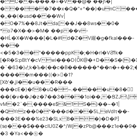
� C��˫���.�=�V��@� ��ɲ�|
�����7��x�Q�"+^��)�unC���
�_��(�usd�� ��Wv|
�O�7%��8Jt�da[��J��8ws��0�
*o7�X�˓�>�M� ��p��v-
�HĹ�X�W���[�L�#Id�Z�V䌂�g�fkaI���-
���
<�5�3��"�����ppK�;�H�rl�VϨ̽fk�
[�R�S:pBtY�cVwi���D(ȪK@�+D��S�{)
�`�6߄(�3;k�Ƅ�(��c�B������*��n�+��2;��^��Q�މ7X�v�b
�����m���((�>򍹐�1?
[Xծ߲'�,ji��u���R���
���cE�)�f8�uQ�~.�����u�8�𠗒
��{�v��J�z�7��3���1oi��,�ՑZJ\]
vM�2`�ˌ����e$&1S�)��~�1|
�QYrz��0�^۬���d���5L,eVdIτ��-
���3E���%e23�SLx B��}�D�P]
(ꩆ���$���cIU0Z�^/Wj�zPb@���z1e��9��{��ܮ�mJ��i�
�3 �Ya<��㋲�