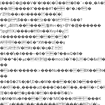
(���D�@��V�'�t��)�Ū��ǀ�B�`<��_�A���Zӏ�=�
��/8����X"����#T� �l'�J�f)�
r'Zb��x�n���� ���|�|
��@*j$��>��z��'�bYI-&��?
�Vݜ${tǐ%�����;퉡#v<�k̪>@Y�趨������
")pg:XJ���a�0n��Xvyع�4
���4��������� |�?
A��)�E�^XW��U|��ұ
�JiV�#z��/�q�Z 
�ƙ��̐ʞ�4���~�6�'�?��ʍQ�8�
{P��*�]�ܤz�4@��moo3�Ύ�[L�O�&x�Ǵ1���L�/@f�o!
��
�a��r�����:>���Nu���i��BX��
��
�4�$�2%�j�f,D�u�M�:����[�3����
A�K��_����ud)���O�&���_���>C�
泔�b���g��/��k���Ì5�}/>
(�M�Wu�#��� �V�'MX]���/Ѳ ���K
� `e�l��U��c���i��A ���ϟ�?>(�\~