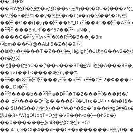
��_3�1x
��FbVܣ��6O��y-#ʇ��;�QU�{���v*�<�e�
�V�S�핵��ӱ��o�b@�:g���\�Oy
���O��i]�,ŋ����S*_Du��4C���An
����BnUᒖ��^57��+uN�",-
����Q�yw>�X�R�B��˯�3m
qm���(@�AЫ:5�Z�}�9!!
�lsX����T,�Z��jH@lgh[�JUG��v2�
�r�X|
�]��{oC��['��<���BT�͢£Âilr�A���8E�,
��q>(��Ť<����4ҧ��%
��i�r8 yI���yd�<`>�02�Φ���J
��_ Dj�|
�f����b��a�D�T�2������׋�/
��_o����O p�I���6�U{⎖c�U4+>�h�[&���
��:$U�ߊS��,��YW.�*�$o�`a��rgGGs�~
䛫J�3+/W}gQՍdqT=O"�VE��h-c�}~�h2b�}
��0������yhi8�C'4+ +5?
��,4"u,G�CI�4��xE��0+�y������JB y0�"