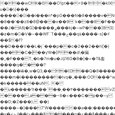
���wCK�0��O1pt��<9�1�klX
u��\{���
�����i��i���n*�pG���N�8����v�N
�8��'��z8�8@���x��9`k���9�F�
��J�ֵA8j�G]�����ړ���kj�~wP���]83}
�ƶ�m��V�~��WF`T���ݮ��qȶ����-s[�ꏶ
��$�f?
��D���V��L�j`���p��c�2��2��hζ�}
����C�|̵��ƴW�[P��d\�贜
�_�F���Tˍ�b�7m�u�Jű̩16G�B�]�=�T&횖
����q� ���?
�����Ѩ�,w�Q3,�� �{O��Q�8�����O
���m�i���������lvq�_���:OO���^w
�k�������uN. �
�u�����1t���`��˳��۳�������v
����,a���~8�<���C�p��~y
��D;�Z���}. ��}
����~�]���7'W������a��:�����
�v�<~߃��j>���&����p�<��&���<����