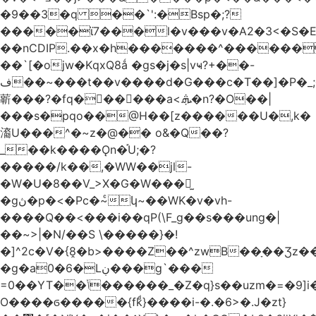
�9��3�q ��`':�Bsp�;?
�����ϊ7���l�v���v�A2�3<�S�E
��nCDIP.��x�h�������^������
��`[�ojw�ΚqxQ8ǻ �gs�j�s|vҹ?+��-
ف��~���t��v����d�G���c�T��]�P�
_
龩���?�fq������a<.ܞ�n?�O��|
���s�pqo��@H��[z������U�,k�
㵝U���^�~z�@�� o&�Q��?
_��k����Ǫn�֡U;�?
�����/k��,�WW��jl-
�W�U�8��V_>X�G�W���𾶲̫
�gڽ�p�<�Pc�~ͨկ~��WK�v�vh-
����Q��<���i��qP(\F_g��s���ung�|
��~ >|�N/��S \�����}�!
�]^2c�V�{8̭�b>����Z��^zwB��ָ��Ʒz�
�g�a0�6�Lڹ���g`���
=0��YT��ݳ������_�Z�q}s��uzm�=�9]i��?
O����ϭ�����{fkͩ}����i-�.�6>�.J�zt}