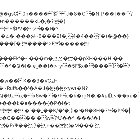
�gsG0n����$J�8�C�N.[/��]��/
n������kL�,�?�}
^�Q�l� e˽��I�>"y�5Ғ$x�����/
�w��K��3�VGzH
iӽ�x6w��\Ie�Ŕ�rgN�,�#ҏI[L<��xǜ�
m�����Ŀ�e����{�P�i�t
�.�ۤ��_��K/�'�,(I�!�Я�3H�7�Ǐ�|
c�Q����'�w^Մ��^"���/�1
����P/Ψ�� [!� +���M���