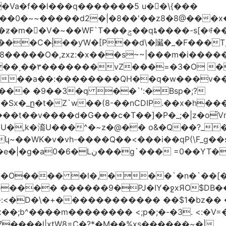
�Va�f��l���q�������5 u��\{���
��0�~~�����d2�|�8��'��z8�8@���x
��C�|̵��ƴW�[P��d\�贜�_�F���Tˍ
�����O�,zxz:�x���s~~|���m�i�����
��˳��۳�������vZ���=�3�O 
�����a��:��������QH��q�w���v�
E�Sx�_ը�t�Z`w��(8-��nCDIP.��x�h
_;�|z�o
qxQ8ǻ �gs�j�s|vҹ?+��-ف��~���t��v����d�G���c�T��]�P�
�,k�㵝U���^�~z�@�� o&�Q��?_��
�ݳ������_�Z�q}s��uzm�=�9]i��?
����� ������9�PJ�IY�ջxЯO$DB�
:<�D�\�+������������ ��$1�bz�� �P
����l|xtW8=C�?*�M��%xs������~�|