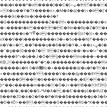
��j�k���*�o����]��C�]~ټ�l̃������7G��ß��ۻ�f�xڰ�}��泶���>Gkڏ����?ϥ���Ƿ��s�v��_��ߛ��?
>X�ɷ��Y�TX����o>,�M�4�q{��\<�b�[
���{k{��dw�{����d�?
�G�����������Z��}<�������l�z�v
�~����t�k ���I�C�lNn��Rp�Z�ל���iw�`]�_}X9��ᨰ��}���w_����ɏ�'�ߞϿ�����{�h}y��t�'�?�~����o��
������o�^f߾�o/��������!|{o?�}(<�.���ޖ�xV��׷������·݇����^��o��M.��΍���_�?���ӓ�O~]����
xX��V��\��������x3�=�5o���ǋ?'���z
ѝ�V�>�_��?���q��6��S�Y�_>��z<ڼ�{���y�%�y���f���:ޚ���s8$ �z��o7?��.?����o��ߟ륳
�՟�g��{G���7�`9�Z���z��-�w�l=^�(
����9^v�q��,z�Ѻ�j����ms���~������h�`
K@_�������^�*,�J������l�h�����
�����o�N 0�W׫Kc�<������ǳ�u�ϯ�?��~�����q��">
<��s���i���Y\����V�s��dϼ���8Y�
�����O���b���h{�����_�&����|{
]r^��c�����m��d��Ö�J<��B��hT]|�
��b�l�_��]��Sޑ*M�A�۬_��E'���p{��#UZ�D\1��%\9�<0Kl�>:[�b���nC�4����aTNX� ��A
ծ��#�ZO�ӝ�2�R��P�W��$������p �3�8��
�D�4Ď>��Ŗ\���ֶ��G�����RG�*K��'�����z�2g4�1�̏D���7���