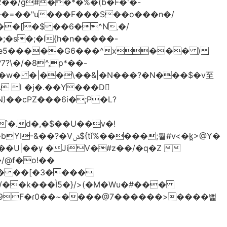
2��/g#��*�%�(b�F�'�-
���=��"u���F���S��o���n�/
[�$��6�^N܂�/
�s�;�l{h�n�����-
 l �j�.��Y���D
)��cPZ���6i�;P�L?
��;퉡#v<�k̪>@Y�
����[�3����
/��k���Ì5�}/>(�M�Wu�#���
� �9F�ɾ0��~����@7������>����뻝