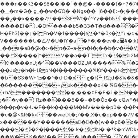
���n��K3��S8��I��`��@�~����{�+?�7��
�__�m�G�|g_��w�ƓQ� �Ngs��`|6� �I)>�;���
��ߨ��x����7��3F Vt�é^Yy��h5`����ۻ���5�"�}1k�[S��ͪ����l��blw��=��S.u}����o�ݛ� ��4�V�^X/�׋E�?
����E{� ۂ�Of����b5�33�T�d�����BO�wǳ�t1 �Qm8�j��_.�]�}Z.S@�n+�5�ݑ>��z���#��,s
H�Eh3{��ٳ�i Fn�V�1����je�*�0k�^\:�d�0�AOoNܰ� vLa��b�@�6��CM��H̷�~��)����h��o哯7?No~�O�ѼiG�X,i���
V������U�ڪV�U�lY�a �F�;��ev�z׷#�;k{��
_��s�a8�Șk�>�ռ�Z~a-n�l�;��b�v�
��X����*�V��a��T`Tx��q2M[�
K{����nU;�^��V���OZU#.����%�
�b�S3�W+1ܒ��^�d-D�x:ج�h R2;d�&%�&��j�̫y�]]ڝ�tZ_ �B�l4�IyV1\�i�a��+m�Ey��Ķ�:&zJ��M�En����ɓɳd-
�ߪ~�������6uk����xK�i%G����^��Ai�^rN���Ň�0���p���L>�⽧!���G�\�KNޝQ9ꎖ��t�i{C<&9J�ij
{+hA���������,���ϷE�E�i �.N��9�
;��v��`Rz�����5��+�8�Ǒo�� cQwF�i
9��p�v�·U�F��k����M�MV����p0� ��P�
�c�@<&R�k<��wѥDt�;7��.X�c�dp���7M��
x������Y������a�ٌ��)w��p6�z��
����i�2�j���� k�i lN� �*&�mWDk<��m�k*خ� ��AK�[�I�XY �$�NQ�
��W� K��M��".�J����-;Y�j[�f