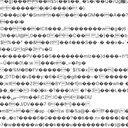
w������j�G���{� �}
���l�
�O�����lC8���,J�������w�g�j6 
��Ul@,0���O��C�� ,]�]��;�b��
��LQ!qP̴�2"v�G
DTD�{�v$��y:�6�4g�g8���~�1�����
M�ߞ|m���O���wh� ��k`^@E(=��`�M
B�EIՄ
��f�J/DV���7 6��!]���
 =���ap -{�(w 6!�%a@�-�fF��@\
~j_�
�k�7�w�����w�]��k���u�������6v�}@�