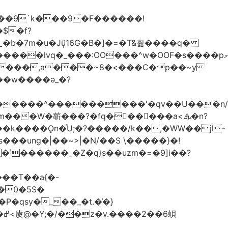
��9`k���9�F������!
�b�7m�u�Jű̩16G�B�]�=�T&횖����q�
����lvq�_���:OO���^w�OOF�s����pމ
����,a���~8�<���C�p��~y
��w����ǝ_�?
�������^���������'�qv��U���n/
̇Vm���W�龩���?�fq������a<.ܞ�n?
k����Ǫn�֡U;�?�����/k��,�WW��jl-
�0�5S�
�qsy�_��_�t.�̓�}