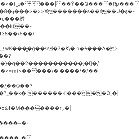
G��k{��-
f38��/6��/
.wK���͇�ǧ��ч�7�&\�.o�ϟ���Ǡ�-
��?
}>�}�q��2�����������;�l]�/
/�̼�Q��?
GZ����_�