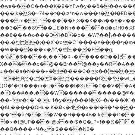
�wǝ���C����K�9�YFw�y��&���w��
���;k�S�=74��t��:z*n�w���⌇��I�ED
��� m� ^���(��E;3��K��a��6�>��
��3���89��L)E�Nn�����d�e1H0�ӝR- \4ڊ��=\�B�rH��S�[����ܽ�UCTT��+$PV�s
��8����o���O1�B�b�_�W?��|\���������ޯ��M�����7���ϝݫ���OW
��.� �;��X'�o�C`����۷��;��ף�m����;����3��"�����6�Pg����#ͨ�?���[� ����!>F�����
�W������<�/2\� ���E��g;
�'ǟ\�$����,���ʭ~�)����D��]B��_vܝ���>�6���{(���ZH�W�4x��S���8���Ek'�- ���m� ���pXH���
X�����c�@��Br��@��y��R�A��)
ܬ��(�a�N���+�����C�x��}���Q����$�ψ5k�m3�
`IB�B�;�X�Ş������Ώ�*�wI;
))O�'�O(���m�ۍ����I�SxE �0��V��A���� �y�R���$!���Ͼ��g����`�~Ru!%��'�A�J��xyw(�N?
�\��#��.���W�����������@®�>�b��
��-")r�:|�`� u 1�y�y���NX~�/���Ж`
�&L�����OHu�;K�Ք<�d9�x��i�B�*���
��^�à?��;.�W��H���4Β� kr��O� 
�>�{@UP���{@o��:$�Q�_P=!��%�
��Q����~Ч�حs 2����NB�