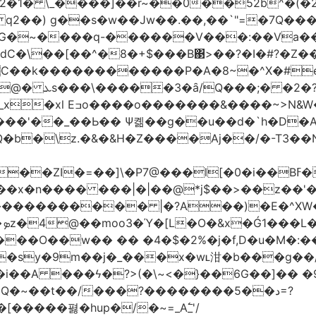
2�1� \_��
��]��r~��0��52b^�(�
 q2��) g��s�w��Jw��.��,��`"=�7Q�
�~����q-������V���:��Va���
�\��[��^�8�+$���B΃>��?�I�#?�Z��;
7?\�/�8^,p*��-
�&|�N���?�N���$�v至
'��_��Ь�� Ѱ콂��g��u��d�`h�D�A
Q�b�\z.�&�&H�Z����Aj��/�-T3��N
�]\�P7@���l[�0�i��Bߓ�՝�.d�,�$��U��v�!
 ���|�|��@*j$��>��z��'�bYI-&��?�Vݜ${tǐ%���
�
��O��w�� �� �4�$�2%�j�f,D�u�M�:
�sy�9m��j�_���x�wʟ泔�b���g��
��i��A ���ϟ�?>(�\~<�}��6G��]�