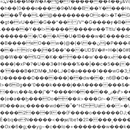
=ܜv�&��M�W�A�g�?�������4��ۋ&Vi �g)���Iܹi��H$5(��$��, �S�/��Q�/Qg՗|ZpV�TxpS5�
�h��{0���e����9�ͯM��B��Y����H
���߾��L�@��������Oo�l>�T�GO���p{�*�Smmn������GM���A��?
�gt�vU���G��^�� /V^�G����ϝ�B�
.�����Y��l>��������w��Ƭ!tIuʽ��
�������/C��A�U�!B���w�E����dc]W
�B����eO��w�)@�{�\��ڽj�P���4$%��ܑ ��&��(t ]��4���S��٠� ͏��x�ه`���|_O0�o�/l�*�2�j:���7��g�/ �
��=r/c��j�$��"���UD$V�#=H�{�0#B
@�W��'�%Q�K�:���4�w'���xߍ����r����PV��$�5�������mIz��}d���+h"SWq�w�d�w�Zas(H����qR��g�g��XNS&��9�5�Oȩ�O�
���}�xP�?�U��3�IH���%��|��c�5��ן�~Ŭ�H�0\�:w |���n�_=�Pp�
�'���B�KDM�_M�Ǉ�0�a����1���wG�3;܂��%M�B�FV������`$)%�x|���|�����Q���P��
U������O������]��dw��; n6@�O��_
l>�60g��'0���k����j��A�������&��;wX���Z(�k�8Y
��vւ��4ܧ��j"�'*����H�����ߝ�ݭ>���_��I-R�|�k-�?���)A �?�3j��i�L��$m��{-
�{e�a��Ϧ���Oo���ӂ>���Gr~�7����س~m��F;CZ .!O�ԇ4
#0���aқ:�����wd��՞�^HZUa.�� =�\
����2���9��{F����o������DJ;�m8
Ѐ�bq�eN�����<��ϻ/Ibe1�2ʭ����˻�����ۍ�o?����6�G�����?��߿��.n>����[�������Q��L�?�Z�~,�*��zz
�Ox�6�g;��yg~�c��lo�+�������w��