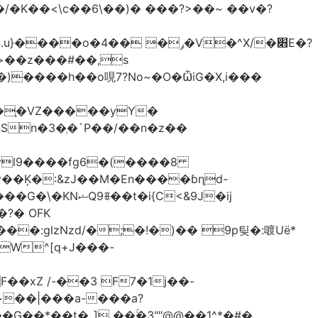
<\c��6\��)� ���?>��~ ��v�?
�֑�VZ�����yΥ�
n�3�ְ�`P��/��n�z��
�N�����B����A�ދ;T�� ���Jvl9����fg
6�(����8
?� OFK
glzNzd/�;�!�)�� 9p팆�:喥Uë*
W^[q+J���-
xZ /-��3 F7�1j��-
G��*��t�_] ��ۚ�3""@@��1^*�#�