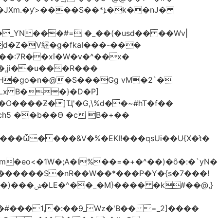
����S��*ܐ�k��nJ�
_YN���#= �_��(�usd�� ��Wv|
d�Z�V䌂�g�fkaI���-���
X��:7R��xî�W�v�^��x�
H�go�n�@�S���Gg vM�2`�
SLx B��}�D�P]
ch5 ��b��Ɵ �c B�+��
�eo<�1W�;А�l%��=�+�^��)�ȏ�:�`yN�
t�X�������S�nR��W��*���P�Y�{s�7���!
#��@,}
�#���1,�:��9_Wz�'B��=_2]����