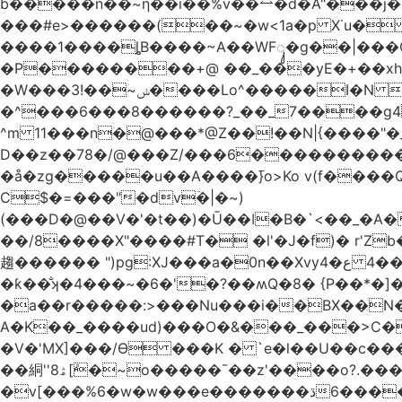
b�����n��~ƞ��i��%v��⥎�d�A"���j�
���#e>������(��~�w<1a�p X˙u�
����1����ȴB����~A��WFᬸ�g��|���G
�Р��������+@ ��_���yE�+��xhdC
�W���ݭ~��!3����Lo^�����I�N C��k������������P�A�8~�^X�#e5�����G6���^x��� )
�^���6���8������
?_��_7����g4@� ܥs���\�����3�ȃ/Q���;� �2�?
^m 11���n�@���*@Z��!��N|{����"�_x�xl Eߏo����o�������&����~>N&W�w� �|��\�
D��z��78�/@���Z/���6������������
�å�zg�����u��A����߫}o>Ko v(f����
C$�=���"�dvؔ�|�~)
(���D�@��V�'�t��)�Ū��ǀ�B�`<��_�A���Zӏ�=�
��/8����X"����#T� �l'�J�f)� r'Zb��x�n����
趨������ ")pg:XJ���a�0n��Xvyع�4 ���4��������� |�?A��)�E�^XW��U|��ұ �JiV�#z��/�q�Z 
�ƙ��̐ʞ�4���~�6�'�?��ʍQ�8� {P��*�]�ܤz�4@��moo3�Ύ�[L�O�&x�Ǵ1���L�/@f�o!�
�a��r�����:>���Nu���i��BX��N�
A�K��_����ud)���O�&���_���>C�
�V�'MX]���/Ѳ ���K � `e�l��U��c�
��絧''8ۿ[ܽ�~ο�����¯��z'����o?.���Q�~��t��/���?��������5��د=?
�v[���%6�w�w���e�ڌ�������6���[�����폃�hup�/�~=_A߱_'/