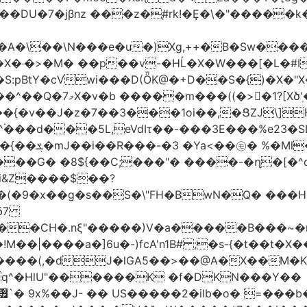
jβnz ���z�֚#rk!�Ȩ�\�"�����k�JXm.�ƴ>
A�\��\N���e�u�)Xg,++�B�Sw����
�X�˓�>�M� ��p��v-�HĹ�X�W���[�L�#I
�S:pBtY�cVwi���D(ȪK@�+D��S�{)�X�"
��{�v��J�z�7��3���1oi��,�ՑZJ\]
^۬���d���5L,eVdIτ��-���3E���%e23�
d��~#hT�f��
���G� �8${��C;���"� ����-�ղ�[�^
�i&Z����$��?
&δ7
��CH�.nξ"�����)V�a�����B���~�m
!M��|����a�]6u�-)fcA'n1B# ;�s-{�t��
J�lGA5��>��@A�X��M�K�)���ݜ�LE�^��_�M}���� �k
q^�HlU"������K �f�DKN���Y��
`� 9x%��J- �� US�����2�iIb�o� =���b