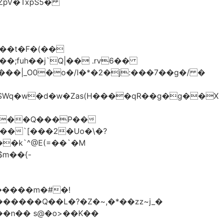
��t�F�(��
;fuh��j`Q|�� .rv6��
��`[���2�Uo�\�?
�����m�#�!
��n�� s@�o>��K��