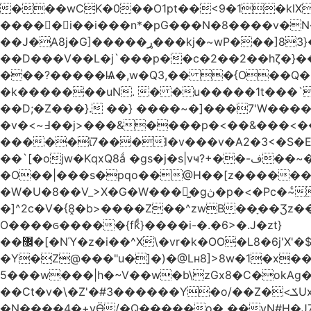
���wCK�0��O1pt��<9�1�klX
�����i��i���n*�pG���N�8����v�N
��J�ֵA8j�G]�����ړ���kj�~wP���]83}�ƶ�m��V�~��WF`T���ݮ��qȶ����-s[�ꏶ��$�f?
��D���V��L�j`���p��c�2��2��hζ�}��
���?�����Ѩ�,w�Q3,�� �{O��Q�8
�k�������uN. � �u�����1t���`
��D;�Z���}. ��} ����~�]���7'W�
�v�<~߃��j>���&����p�<��&���<���� �9��3�q ��`':�Bsp�;?
�����ϊ7���l�v���v�A2�3<�S�
��`[�ojw�Κ
�O��|���s�pqo��@H��[z������U
�W�U�8��V_>X�G�W���𾶲̫�gڽ�p�<�Pc�~ͨկ~��WK�v�vh-����Q��<���i��qP(\F_g��s���ung�|��~ >|�N/��S \�����}�!
�]^2c�V�{8̭�b>����Z��^zwB��ָ��Ʒz��e�|�g�a0�6�Lڹ���g`��� =0��YT�
O����ϭ�����{fkͩ}����i-�.�6>�.J�zt}
��޼�[�NΎ�z�i��^X\�vr�k�OO�L8�6j'X'�$�O���� �l�,���`�n�`��[���T��a{�-
�Y�Z@���"u�]�)�@Lʜ8]>8w�1�x�
5���w���|h�~V��w�b\zGx8�C�okAg�
��Ct�v�\�Z'�#3������Y�o/��Z�<ݎUx��;b^����m�������� <;p�;�-�3. <:�V=�ߝ<赓@�Y;�/��z�v.����2��6蛽
�N����4�+vӪ/�Q�����o� ��vN#Н�J7