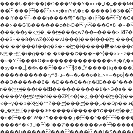
����U��E��{�O���V��Y�=m�_f�_���M������pxt���f�۟�s��
�����|��>>=;�m?m\�o�.����ů�3���Q|i���ܯo]�>m|�_�-��ݍn�L�ǅ|���6�����8�ڍ���>�>>X��
��iY��/-���h����罃ͳ�Rp{�\|��ז'�G�����������*�X��o>|�VA�~v��X�W�џ���绣
��>��G18������c�i>D�y���G=8_�~ܿ�
���;��y�x�_�����ϛw7��~����>.꧛7�
��S+��8�vwZ�X��vJ���j���ӏ��� ����{
��'��'���f��
N�~͎�ɾ�g��1� �k���Շ���E�?{��>>~z�
�~�Y���kO�=�������������vA;�\\�m
�sy�=�_|,�֎v����<^|8�ޯ_Y����}}q����)|����ݺ�[N��Q�{y��:^�Ż����]y��qm�<=m}>���
����������ry^8-u~�~�ތ��o�k_>=~�po|���_݃���'�q�<���~
��O������6�_�D���Q��(n�E���º���
n�����t��׮����������ޯu�>G�a�|��ry��� 2 w�O���Cg5[�������j7Qt�\-�?_̢��k� ������Kl�����O_�|
����V�ȯ�N���ZP[<�}�ؼ_��'���珀������ ��������֯����ݏ��{�Z�>8[�V�}
<�~y��p�X�^^Z��������ۻ��Qp��u���\�m���k�?�l>|__��Vg| n�vq��y���I�oώf�M�������rۯ�|
�_�[�ŷ���:98����xֹ�����ͳՇ��b ��
�e����''W�ח7�����g���^�������և����>�����%H�����_�?���,����~�-
����^�<9Џ��{��?'�������w�������9z�F�[�/w
����կ��������������]�S�����o