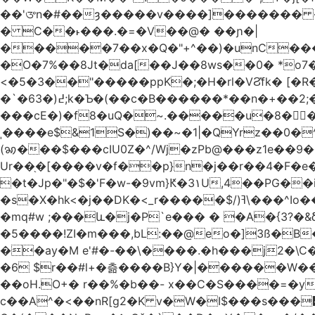
��'ᤅn�#��ȝ�����v����]������� ��DU�7�
� C��˫���.�=�V��@� ��ɲ�|
�����7��x�Q�"+^��)�unC���
�O�7%��8Jt�da[��J��8ws��0� *o7
<�5�3��"�����ppK�;�H�rl�VϨ̽fk� [�R
�`�6߄(�3;k�Ƅ�(��c�B������*��n�+��2;��^��Q�މ7X�v�b �����m���((�>򍹐�1?[Xծ߲'�,ji��u���R���
���cE�)�f8�uQ�~.�����u�8�𠗒
ˌ����e$&1S�)��~�1|�QYrz��0�
(ꩆ���$���cIU0Z�^/Wj�zPb@���z1e��9��{��ܮ�mJ��i��R���-�3 �Ya<��㋲� %�Ml�O����Ƶ�]Ҵ'�G,\%
Ur��֖�[����v�f��p}n�j��r��4�F�e
�t�Jp�"�$�'F�w-�9vm}Ԟ�3۱U,4��PG�
�s�X�hk<�j��DK�<_r�����$/)ߔ\���^Io��(�9�x��g�s��S�\"FH�BwN�Q� ���H���Ѽ� ���&V�%�EKI!���qsUi��U{X�t̀�
�mq#w ;���և�j�P`e��� � �A�{3?�
�5����!ZI�m���,bL:��@eo�]3ß�B
��ay�M e'#�-��\����.�h���j2�\C�
�6 $r��#l+�츪���� B}Y�|������W�����(,�d
��oH.O+� r��%�b��- x��C�S����=�y
c��A^�<��nR[g2�K v�W�I$���s���᡿