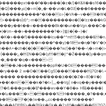
�|�z�/]�K&X��sݜ}�>���16��ٚ��|��Ŷ��Q����Rp���
�����s��r��U�ş�-
>����s|d}^;-m���������e�}|�!zz���k
���у��t��<������Bk�l�un��Vgn.���С�
�\m~��>��������?�>]뛻{�|�~}�/
q�S�~��i�����޺�s���c�K�>���f}����i��icu�
�^^m5�pb��&�n
��������y��m���*��y}�18w�nֲ�?�V'�{
��A+�zh�[�
]��j���?w/[��?��~\ַ�>m�
��\�'����/�/��
:���J�a�������ppR�U�Oέ�����ٍ��
?�6.���gw�j�驴���wv��Y�8�ɚ H䩹����}
��ݓcc����� ̛hK����?
��AD>��[kk�Gk�,�2>�a���6?