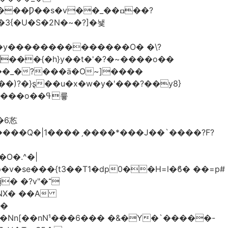
�3{�U�S�2N�~�?]�뇇
�y��������������O� �\?
�)?�}ȿ��u�x�w�y�'���?��y8}
����Q�|1����ˏ����*���J��`����?F?
O�.^�|
v�se���{t3��T1�dp0��H=l�ϐ� ��=p#
 �?v"�־
��