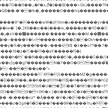
'�Q8��.�'��!k�_�����O���!xş�������
����9^�����wW�zmn�υ�������yv�
�l�~����V�\<����x����Zj��Okϟ����
����19�z�����aY�����f|�}
��N��g������ڗ�����񧰺��//�6㣽
w��z|q��g?������N�7��O�G7����֟
������b����`K�})�����MZ�g�����
��R��_��K��qYN�$j�H���K�hp҆�
������Có­6�U��Ǯ��T�N�z��=5*į�
 :�;����xz* ���� �V�J�[��ql�%�I
9R�A���?nڍ���Nn[��nN¹���6��� �&�Y�`�����-