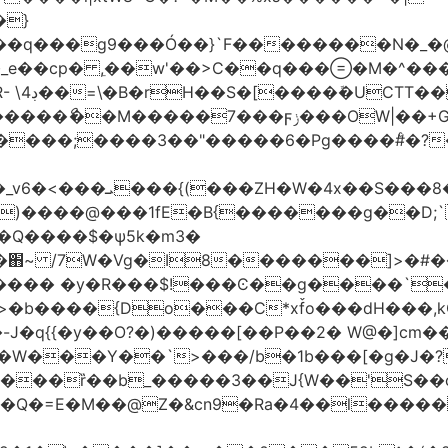
�}
���q���
g9���Ó��}`F��������N�_�@
_e��cp� ,ֵ��w'��>C��q����M�^���
��I�?
|��+G�؉� ���;ꀀ~8���9f�j4�4��"�)�@��}
H ��
����@���1fE�B{�������g��D;`�
_�֋~ /7W�Vg�I8�������]>�#�
��{Do���C*xf̌o���dH���,kQ�9z
�-J�q{{�y��O?�)�����[��P��2� W@�]c
�W���Y��`>���/b�1b���[�g�J�?
����ȑ��b_�����3��J{W��'S��
!��Q�=E�M��@Z�&cn9�Ra�4��l��