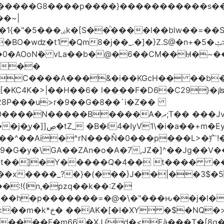
���G8����p����}�����������s ��/�K��
�~|
�VC����A���&�i��KGcH�� ��b
KC4K�>|��H��6� l����F�D6�C29}�¡ʪS
28P���u>r�9��G�8��`i�Z��
��Jx�h�HUpN�I�������%Ķ#���ł<Ŋ0���
G�y�\GA��ZAn�o�A�7,JZ�]^��Jg��V��
t��]�Y�����Q�4�� t���� ����:
�x����_?�}�(���}J��|��3$�5
:!(In,�pzq��k��:Z�
�h�p�������=�@�\�"���ԋ��j�l�F��
>��|���a-���a?
����F�m66�XJ.{d�<Eà���T�[8g��