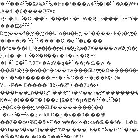
.A�41�0����@7Ac
+�Jt�Cc��]�I��I�W�X k��� "Y
���!Z&
D���f�� d�U`o�u�H̹�^����~k�;��
�t�=�:�| ���)�Gr�e�a�ʻ��
j�*x���H_N�j��L(�ϡa�7X����wv׈�60pM�
河n]�"�=I�X�B��u� t�cSj�O?
�H( B�P.9T>�ApV�q���;�ڪ�w"�
��.B*a�ֺ�e��*�s��nw���5Lt�Q����6
��5�F۠�����c�vG�� �;��M@r
VLP�E����`8(�2"��7u�
���H��_p��Q��36ۚ�M��5���������U
Ҟ�4)�)���T�,}��ql[&�6^�ɲ�B� �J�}
�Cx���w�ZLf��������]��
-�Q�w�كxUdLD�g;�y��0�.��꼫
��7��ф 6Q�&F�eW�x�>:ѧ�$.��f� L�ix
�xf��s�v�q{���Nz�.���B�Kv�)} ]�7�7{��]�j�yИW��ۦ6ٰٖ�M}
�Ӝ�B(��-�{A�I2���b'@{/