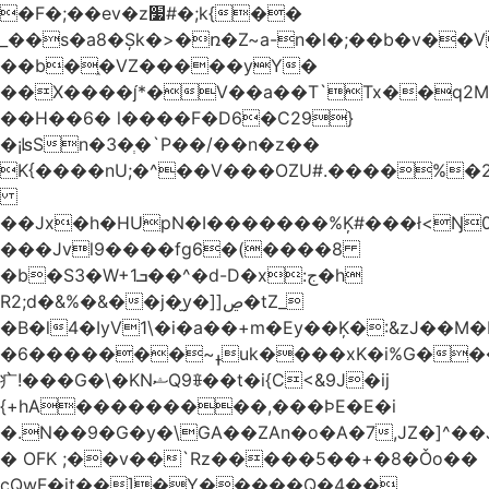
�F�;��ev�z׷#�;k{��
_��s�a8�Șk�>�ռ�Z~a-n�l�;��b�v�
��b�֑�VZ�����yΥ�
��X����*�V��a��T`Tx��q2M[
��H��6� l����F�D6�C29}
�¡ʪSn�3�ְ�`P��/��n�z��
K{����nU;�^��V���OZU#.����%�2
��Jx�h�HUpN�I�������%Ķ#���ł<Ŋ0
���Jvl9����fg
6�(����8
�b�S3�W+1ܒ��^�d-D�x:ج�h
R2;d�&%�&��j�̫y�]]ڝ�tZ_
�B�l4�IyV1\�i�a��+m�Ey��Ķ�:&zJ��M
�ߪ~�������6uk����xK�i%G����^��Ai�^rN���Ň�0���p���L>�
⽧!���G�\�KNޝQ9ꎖ��t�i{C<&9J�ij
{+hA���������,���ϷE�E�i
�.N��9�G�y�\GA��ZAn�o�A�7,JZ�]^�
� OFK ;��v��`Rz�����5��+�8�Ǒo��
cQwF�it��]�Y�����Q�4��