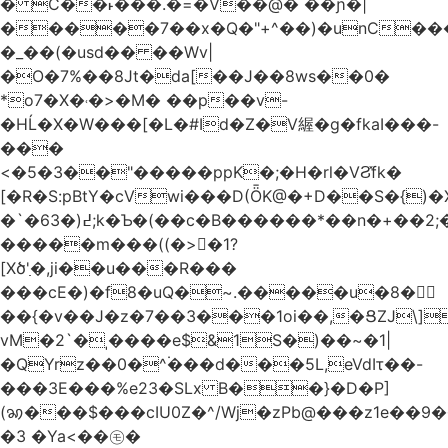
� C��˫���.�=�V��@� ��ɲ�|
�����7��x�Q�"+^��)�unC���
�_��(�usd�� ��Wv|
�O�7%��8Jt�da[��J��8ws��0�
*o7�X�˓�>�M� ��p��v-
�HĹ�X�W���[�L�#Id�Z�V䌂�g�fkaI���-
���
<�5�3��"�����ppK�;�H�rl�VϨ̽fk�
[�R�S:pBtY�cVwi���D(ȪK@�+D��S�{)
�`�6߄(�3;k�Ƅ�(��c�B������*��n�+��2;��^��Q�މ7X�v�b
�����m���((�>򍹐�1?
[Xծ߲'�,ji��u���R���
���cE�)�f8�uQ�~.�����u�8�𠗒
��{�v��J�z�7��3���1oi��,�ՑZJ\]
vM�2`�ˌ����e$&1S�)��~�1|
�QYrz��0�^۬���d���5L,eVdIτ��-
���3E���%e23�SLx B��}�D�P]
(ꩆ���$���cIU0Z�^/Wj�zPb@���z1e��9��{��ܮ�mJ��i�
�3 �Ya<��㋲�