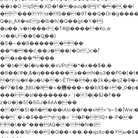
��z�O q5�,K֭D�f��auҵ�9jY"��,��!
�^���Yɑ�S���9T��Q�Or�g����
Q�p_AX�wEp�Ib�h/�Q��gn�Y�}
�u��,:v�H���r;�T#@�����Ko,w
>r��L��S�Q͜��}
�5�~��8��������
��*I���c,��J���/�Or,}c�/̚
��a���*���
�"�ڋ��[�Iu��;�xUPc�*�x��$�.�
�8��/#�,&�q������s��mN�u3��P0�[�t�
�hu�K�u�U��>ĒT�l�x�2k�μ�qZ�9�<
�F7�$�_B8U�Rֶ�<�޻���=��bX$�+�_0�p�=l
����s!�������>`)�1�j�&}�F��
z�U�)�5{�5GJ�8AA���
���5)�R����iAIo��f��vh>"e~5�|Ww:
��`�>�9��*sg�>`�P�!Q+�-P��
�\��^���AQ���N�}
�w.���%��[�Q��<��.��qsXo��Yы�$�j