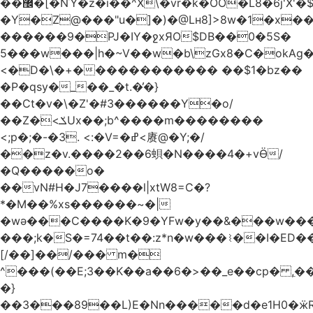
��޼�[�NΎ�z�i��^X\�vr�k�OO�L8�6j'X'�$�O���� �l�,���`�n�`��[���T��a{�-
�Y�Z@���"u�]�)�@Lʜ8]>8w�1�x
������9�PJ�IY�ջxЯO$DB��0�5S�
5���w���|h�~V��w�b\zGx8�C�okAg�
<�D�\�+������������ ��$1�bz��
�P�qsy�_��_�t.�̓�}
��Ct�v�\�Z'�#3������Y�o/
��Z�<ݎUx��;b^����m��������
<;p�;�-�3. <:�V=�ߝ<赓@�Y;�/
��z�v.����2��6蛽�N����4�+vӪ/
�Q�����o�
��vN#Н�J7����l|xtW8=C�?
*�M��%xs������~�|
�wǝ���C����K�9�YFw�y��&���w��
���;k�S�=74��t��:z*n�w���⌇��I�ED
[/��]��/��� m�
^���(��E;3��K��a��6�>��_e��cp� ,
�}
��3���89��L)E�Nn�����d�e1H0�ӝR