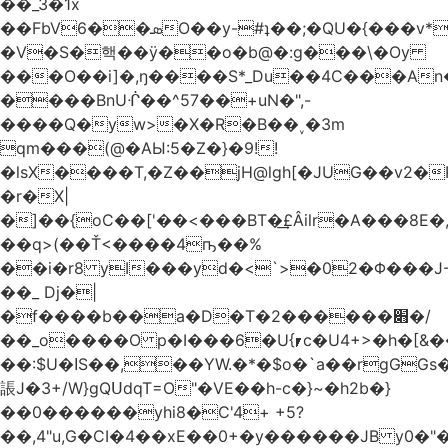
��_3�1x
��FbVܣ��6O��y-#ʇ��;�QU�{���v*�<�e�
�V�S�핵��ӱ��o�b@�:g���\�Oy
���O��i]�,ŋ����S*_Du��4C���An
����BnUᒖ��^57��+uN�",-
����Q�yw>�X�R�B��˯�3m
qm���(@�AЫ:5�Z�}�9!!
�lsX����T,�Z��jH@lgh[�JUG��v2�
�r�X|
�]��{oC��['��<���BT�͢£Âilr�A���8E�,
��q>(��Ť<����4ҧ��%
��i�r8 yI���yd�<`>�02�Φ���J
��_ Dj�|
�f����b��a�D�T�2������׋�/
��_o����O p�I���6�U{⎖c�U4+>�h�[&���
��:$U�ߊS��,��YW.�*�$o�`a��rgGGs�~
䛫J�3+/W}gQՍdqT=O"�VE��h-c�}~�h2b�}
��0������yhi8�C'4+ +5?
��,4"u,G�CI�4��xE��0+�y������JB y0�"