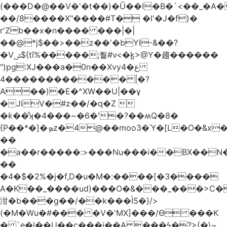
(���D�@��V�'�t��)�Ū��ǀ�B�`<��_�A���Zӏ�=�
��/8����X"����#T� �l'�J�f)�
r'Zb��x�n���� ���|�|
��@*j$��>��z��'�bYI-&��?
�Vݜ${tǐ%�����;퉡#v<�k̪>@Y�趨������
")pg:XJ���a�0n��Xvyع�4
���4��������� |�?
A��)�E�^XW��U|��ұ
�JiV�#z��/�q�Z 
�ƙ��̐ʞ�4���~�6�'�?��ʍQ�8�
{P��*�]�ܤz�4@��moo3�Ύ�[L�O�&x�Ǵ1���L�/@f�o!
��
�a��r�����:>���Nu���i��BX��
��
�4�$�2%�j�f,D�u�M�:����[�3����
A�K��_����ud)���O�&���_���>C�
泔�b���g��/��k���Ì5�}/>
(�M�Wu�#��� �V�'MX]���/Ѳ ���K
� `e�l��U��c���i��A ���ϟ�?>(�\~