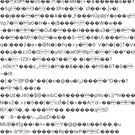
��k9��05��.�i(�4M�/+�˸Ɇ�����&��Y�הl���c�1:�[��5�y؏l��c��8`�/
�5g�l�3�(��3Pn���`o!͊��́r�,|v�)
��ɉ�������A���_F���hǓpăbY�e��q(
Vp7��a0�H�=�j$���: ���W�w��
-��H���Oɹk̃����H����u3� j�#˂��
����M�9z�w���S~�4�UL���+r�
q�:���2�
e<�@N�)�Fq�>y��9`V�һ�[�]T�
��q��zJǑ�lS�yA�aK9Rp����*�
�x�~}ZX>����?�� � �)���?
ٶh0k*���z؈(���&�l�|� �6�6T�0�-
~�IX
�|:�"ŖF@�^��[�o�@�u�lݶl����^D�v�?
��(L��z�
��Uէ�J4(I�$@�ՠbC�R�����pNv�L]/*N��
N�xZ�.>z�5��]� cUͩ�Z�<��Ad~�������T�
R��,:�-���Y�� �֤�����qS[!
�`۽B~���\-ݠSu{Di�&\�
MՍB�#|g��r�n+��Ƴ�@@��b��K��,�u
��k-Δ*lm-����n�Rs��IwP� C����