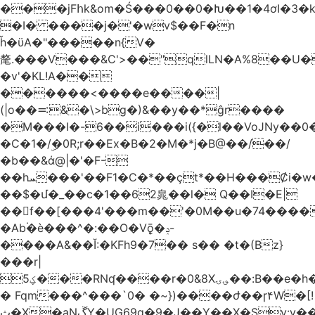
���jFհk&om�Ś���0��0�Խ��1�4ơI�3�
�I� ����j�'�wv$��F�n
ȟ�ϋA�"�����n{V�
氂.���V���&C'>��"qlLN�A%8��U
�v'�KL!A��
������<����e����|
(|o��࠺&�\>bg�)&��y��*ĝr����
�M���I�-6��i���i({�l��VoJNy��0
�C�1�/ۣ�0R;r��Ex�B�2�M�*j�B@��/��/
�b��&ά@|�'�F-
��hܚ���'��F1�C�*��ҫt*��H���Ȼi�w�_Z���aB����H
��$�մ�_��c�1��62㿡��l� Q��I�E|
��f��[���4'���m��'�0M��u�74����
�Ab۬�è���^�:��O�V݈ǭ�ݚ-
����A&��Ĭ:�KFh9�7�� s�� �t�(Bz}
���r|
ؼ5���RNʠ����r�0&8X؈ۍ��:B��e�h�h��1�F��FtÓc�LLW��5p�ZyyC�QX���v�@��0j�3��x���2���
� Fqm���^���`0� �~})����ժ��ɼ۴W�[!
ث�X�aNڱY�UG69q�9�J��Y��X�Sy:y��8�H~2,w�J4��z�T7F���߲"�&�-