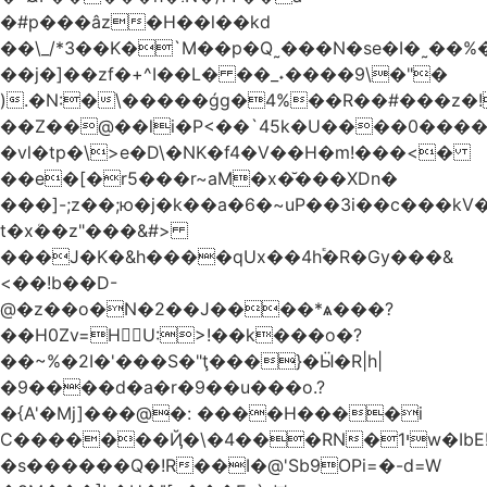
�#p���âz�H��l��kd
��\_/*3��K�`M��p�Q˷���N�se�I�˷��%��ۍ�_���W�00Į�J�r��H��(L��L6����iuɔ^e�MrX���5O���g�����݄9OӘ�����j��T����@�ҕ8���j
��j�]��zf�+^I��L� ��_˖����9\�"�
).�N:�\�����ǵg�4%��R��#���z�!
��Z��@��li�P<��`45k�U����0����
�vl�tp�\>e�D\�NK�f4�V��H�m!���<�
��e�[�r5���r~aM�x�̆���XDn�
���]-;z��;ю�j�k��a�6�~uP��3i��c���k
t�xܳ��z"���&#>
���J�K�&h����qUx��4h֕�R�Gy���&
<��!b��D-
@�z��o�N�2��J����*ѧ���?
��H0Zv=HU:>!��k���o�?
��~%�2I�'���S�"ţ���}�Ӹ�R|h|
�9����d�a�r�9��u���o.?
�{A'�Mj]���@�: ����H����i
C�������Ҋ�\�4���RN�י1w�IbE!
�s������Q�!R��I�@'Sb9OPi=�-d=W