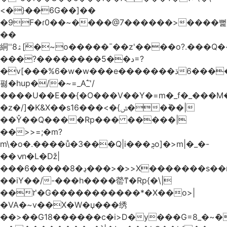
<�}��6G��]��
�9F�ɾ0��~����@7������>����뻝
��
絧''8ۿ[ܽ�~ο�����¯��z'����o?.���Q�~��t��/
���?��������5��د=?
�v[���%6�w�w���e�ڌ�������6���[�����
폃�hup�/�~=_A߱_'/
����U��E��{�O���V��Y�=m�_f�_���M
�z�/]�K&X��sݜ}�>���16��ٚ��|
��Ŷ��Q����Rp��� �����|
��>>=;�m?
m\�o�.����ů�3���Q|i���ܯo]�>m|�_�-
��ݍn�L�ǅ|
���6�����8�ڍ���>�>>X�������s��r��U�ş�-
��iY��/-���h����罃ͳ�Rp{�\|
��ז'�G�����������*�X��o>|
�VA�~v��X�W�џ���绣
��>��G18������c�i>D�y���G=8_�~ܿ�>