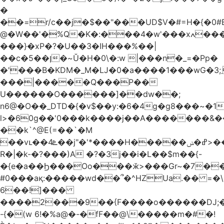
�
��=r/c��j�$��"���UD$V�#=H�{�0#B
@�W��'�%Q�K�:���4�w'���xߍ����r����PV��$�5�������mIz��}d���+h"SWq�w�d�w�Zas(H����qR��g�g��XNS&��9�5�Oȩ�O�
���}�xP�?�U��3�IH���%��|
��c�5��ן�~Ŭ�H�0\�:w |���n�_=�Pp�
�'���B�KDM�_M�Ǉ�0�a����1���wG�3;܂��%M�B�FV������`$)%�x|
���|�����Q���P��
U������O������]��dw��;
n6@�O��_DTD�{�v$��y:�6�4g�g8���~�
l>�60g��'0���k����j��A�������&��;wX���
��k`^@E(=��`�M
��vւ��4ܧ��j"�'*����H�����ߝ�ݭ>���_��I-
R�|�k-�?���)A �?�3j��i�L��$m��{-
�{e�a��Ϧ���Oo���ӂ>���Gr~�7����س~m��F;CZ .!O�ԇ4
#0���aқ:�����wd��՞�^HZUa.�� =�\
6��!]���
����2���9��{F����o������DJ;
-{�(w 6!�%a@�-�fF��@\�����m�#�!