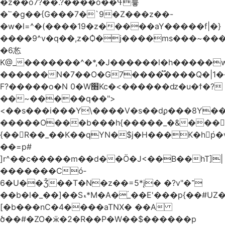
�z��o7?��.?����o��ߟ륳
�՟�g��{G���7�`9�Z���z��-
�w�l=^�(����19�z�����aY�����f|�}
����9^v�q��,z�Ѻ�j����ms���~������h�
�6㣽
K@_�������^�*,�J������l�h�����w
������N�7��O�G7����֟����Q�|1�
F?�����o�N 0�W׫Kc�<������ǳ�u�ϯ�?
��~�����q��">
<��s���i���Y\����V�s��dϼ���8Y�
�����O���b���h{�����_�&���
{��R��_��K��qYN�$j�H���K�hp҆�
��=p#
]r^��c�����m��d��Ö�J<��B��hT]|
�������Có­
6�U��Ǯ��T�N�z��=5*į� �?v"�־
��b�l�_��]��Sޑ*M�A�۬_��E'���p{��#UZ�D\1��%\9�<0Kl�>:
[�b���nC�4����aTNX� ��A
ծ��#�ZO�ӝ�2�R��P�W��$������p