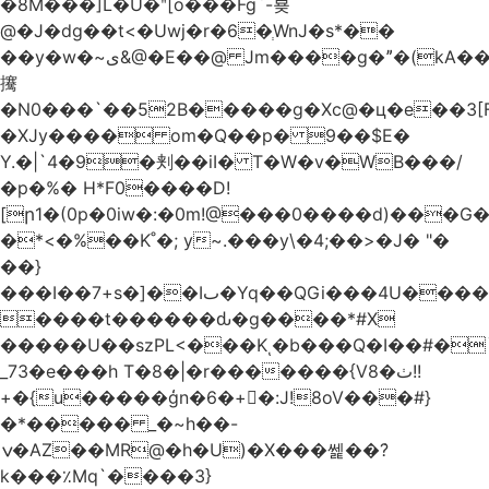
�8M���]L�U�ʺ[o���Fg`-뵺
@�J�dg��t<�Uwj�r�6�ְWnJ�s*��
��y�w�~ى&@�E��@ Jm����g�ˮ�(kA��b�^"���3���4�q��E$�J���`�%�y�JcX����2��R�,q0��3�
㩷
�N0���`��52B�����g�Xc@�ц�e��3[
�XJy���� om�Q��p� 9��$E�
Y.�|`4�9�刾��iI� T�W�v�WB���/
�p�%� H*F0����D!
[ր1�(0p�0iw�:�0m!@���0����d)���G
�*<�%��K˚�; y~.���y\�4;��>�J� "�
��}
���I��7+s�]��Iٮ�Yq��QGi���4U�����
����t������ԃ�g����*#X
�����U��szPL<���Kͺ�b���Q�I��#�
_73�e���h T�8�|�r�������{V8�ٺ!!
+�{u�����ģn�6�+�:J!8oV���#}
�*����� _�~h��-
ݍ�AZ��MR@�h�U)�X���쎑��݁?
k���٪Mq`����3}