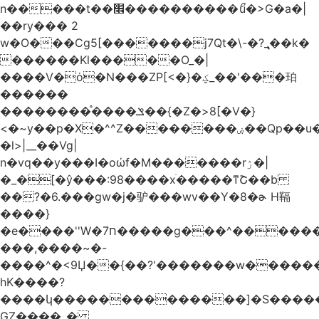
n�����t��׮����������ޯu�>G�a�|
��ry��� 2
w�O���Cg5[�������j7Qt�\-�?_̢��k�
������Kl�����O_�|
����V�ȯ�N���ZP[<�}�ؼ_��'���珀
������
��������֯����ݏ��{�Z�>8[�V�}
<�~y��p�X�^^Z��������ۻ��Qp��u���\�m���k�?
�l>|__��Vg|
n�vq��y���I�oώf�M�������rۯ�|
�_�[�ŷ���:98����xֹ�����ͳՇ��b
��?�6.���gw�j�驴���wv��Y�8�ɚ H䩹
����}
�e����''W�ח7�����g���^�������և����>�����%H�����_�?
���,����~�-
����^�<9Џ��{��?'�������w�������9z�
̛hK����?
����կ��������������]�S�����o�
GZ����_�