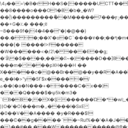
\4ڊ��=\�B�rH��S�[����ܽ�UCTT��+$PV�s��I�?
��8����o���O1�B�b�_�W?
��|\���������ޯ��M�����7���ϝݫ���OW|
��+G�؉� ���;ꀀ
~8���9f�j4�4��"�)�@��}
��.� �;��X'�o�C`����۷��;��ף�m����;����3��"�����6�Pg����#ͨ�?
���[� ����!>F�����
�W������<�/2\� ���E��g;
�'ǟ\�$����,���ʭ~�)����D��]B��_vܝ���>�6���{(���ZH�W�4x��S���8���Ek
���m� ���pXH���H ��
X�����c�@��Br��@��y��R�A��
e˽��I�>"y�5Ғ$x�����/
ܬ��(�a�N���+�����C�x��}
���Q����$�ψ5k�m3�
`IB�B�;�X�Ş������Ώ�*�wI;
))O�'�O(���m�ۍ����I�SxE
�0��V��A���� �y�R���$!
���Ͼ��g����`�~Ru!%��'�A�J��
�\��#��.���W�����������@®�>�b��