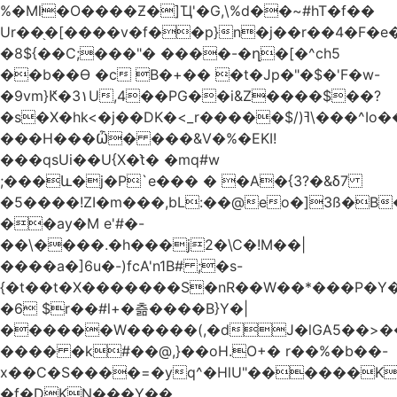
%�Ml�O����Ƶ�]Ҵ'�G,\%d��~#hT�f��
Ur��֖�[����v�f��p}n�j��r��4�F�
�8${��C;���"� ����-�ղ�[�^ch5
��b��Ɵ �c B�+�� �t�Jp�"�$�'F�w-
�9vm}Ԟ�3۱U,4��PG��i&Z����$��?
�s�X�hk<�j��DK�<_r�����$/)ߔ\���^Io��(�9�x��g�s��S�\"FH�BwN�Q�
���H���Ѽ� ���&V�%�EKI!
���qsUi��U{X�t̀� �mq#w
;���և�j�P`e��� � �A�{3?�&δ7
�5����!ZI�m���,bL:��@eo�]3ß�B
��ay�M e'#�-
��\����.�h���j2�\C�!M��|
����a�]6u�-)fcA'n1B# ;�s-
{�t��t�X�������S�nR��W��*���P�Y�
�6 $r��#l+�츪���� B}Y�|
������W�����(,�dJ�lGA5��>��@A�X��
���� �k#��@,}��oH.O+� r��%�b��-
x��C�S����=�yq^�HlU"������K
�f�DKN���Y��