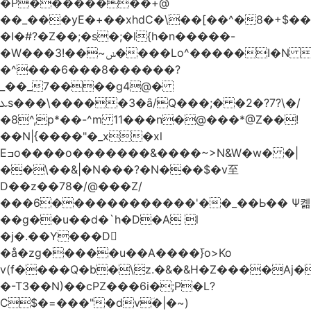
�Р��������+@
��_���yE�+��xhdC�\��[��^�8�+$�
�I�#?�Z��;�s�;�l{h�n�����-
�W���ݭ~��!3����Lo^�����I�N C��k������������P�A�8~�^X�#e5�����G6���^x��� )
�^���6���8������
?
_��_7����g4@�
ܥs���\�����3�ȃ/Q���;� �2�?7?\�/
�8^,p*��-^m 11���n�@���*@Z��!
��N|{����"�_x�xl
Eߏo����o�������&����~>N&W�w� �|
��\��&|�N���?�N���$�v至
D��z��78�/@���Z/
���6������������'��_��Ь�� Ѱ콂
��g��u��d�`h�D�A l
�j�.��Y���D
�å�zg�����u��A����߫}o>Ko
v(f����Q�b�\z.�&�&H�Z����Aj�
�-T3��N)��cPZ���6i�;P�L?
C$�=���"�dvؔ�|�~)