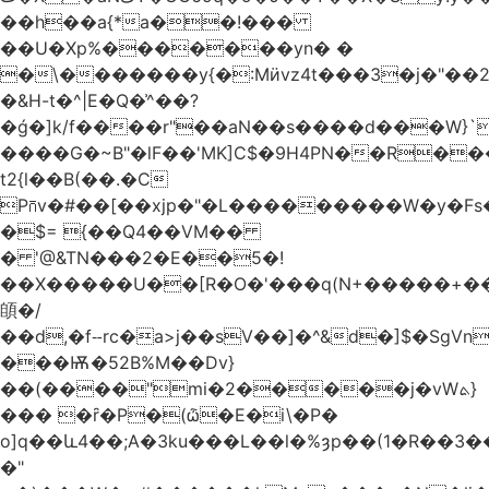
��h��a{*a��!���
��U�Xp%�������yn� �
�\�������y{�:Mӥvz4t���3�j�"��
�&H-t�^|E�Q�͗^��?
�ǵ�]k/f����r"��aN��s����d���W}`
����G�~B"�lF��'MK]C$�9H4PN��R�
t2{l��B(��.�C
P⩃v�#��[��xjp�"�L���������W�y�F
�$= {��Q4��VM��
� '@&TN���2�E��5�!
��X�����U��[R�O�'���q(N+�����+���
䫁�/
��d,�fⵧrc�a>j��sV��]�^&d�]$�SgVn�J��
���Ѭ�52B%M��Dv}
��(����"mi�2�����j�vWܬ}
��� �ȓ�P�(ѽ�E�i\�P�
o]q��և4��;A�3ku���L��l�%ȝp��(1�R��
�"