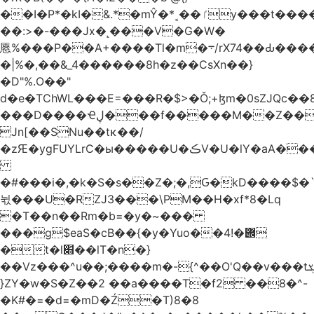
��I�P*�kI�&.*�mŶ�*˱��ٵy���t�����c�4'��cU'����d9�8��F��Y�a<.+�H�6���V��0����ԲT���|2�!j�YwP����oO��1u�B�ki/
��:>�-���Jx�˻���V�G�W�
㥦%���P��A+����Tl�m�܋/rX74��Ԃ����u�Zu��W�s4}
�|%�,��&_4������8h�z��CsXn��}
�D"%.O��"
d�e�TChWL���E=���R�$>�Ǒ;+ɮm�0sZJQc��8N���mۂX��#M�Q؃eM������zuz
���D����Ҽڸ���f�����M��Z��&ƕ�
Jn[��SNu��tĸ��/
�zԘ�ygFUYLrC�ы�����U�ڪV�U�lY�aA���
�#���i�,�k�S�s��Z�;�,Ԍ�kD����$�`�}@���b�`��⑴�1s
뉛���U�RZJ3���\PM��H�xf*8�Lq
�T��n��Rm�b=�y�~���
���g$eaS�cB��{�y�Yuo��݌�!4
�t�l׋��lT�n�}
��Vz���^u��;����m�-{^��O'Q��v���tܮ�H%��f�D��x����GMOY;���VF@���V�Ťg�%u(&12��mI��ɔ�yIt�iz��h4���ۓ�>���֪�h:_���W00
}ZY�w�S�Z��2 ��a����T�f2 ��8�^-
�K#�=�d=�mD�Ź�T)8�8