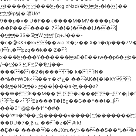
t���� ����:glzNzd/�;�!�)��
9p팆�:喥Uë*
9��p�v�·U�F��k����M�MV����p0�
��P��x����_?�}�(���}J��|
��3$�5W^[q+J���-
�c�@<&R�k<��wѥDt�;7��.X�c�dp���7M�
(In,�pzq��k��:Z�
x������Y������a�ٌ��)w��p6�z�
/-��3 F7�1j��-
����i�2�j���� k�i lN�
�*&�mWDk<��m�k*خ� ��AK�[�I�XY
�$�NQ�>��|���a-���a?
��W� K��M��".�J����-;Y�j[�f
{d�<Eà���T�[8g��G��*��t�_]
��ۚ�3""@@��1^*�#�
��'ᤅn�#��ȝ�����v����]�������
��DU�7�jβnz ���z�֚#rk!
�Ȩ�\�"�����k�JXm.�ƴ>����S��*ܐ�k��nJ�