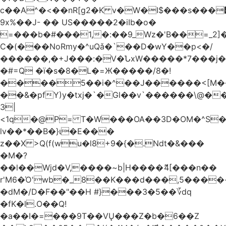
c��A^�<��nR[g2�K v�W�I$���s���
9x%��J- �� US�����2�iIb�o�
=���b�#���1,�:��9_Wz�'B��=_2
C�(���NoRmy�^uQǎ�`��D�wY��p<�/
������,�+J���:�V�ՆxW�����*7���j�
�#=Q �ï�s�8�L�=Ж�����/8�!
����5��i�^��J������<[M�
��&�pfY)y�txj�`�Gl��v`������\@�
3|
<1q�@P= T�W���OA��3D�OM�^S�)#�j��Q�
lv��*��B�}ι�E���
z��X >Q(f(wu�l8+9�{�.Ndt�&���
�M�?
��l��Wjd�V,����~b|H����ޮ4[���n��
r'M6�Ό'wb�_8��K���d���,5����
�dM�/D�F��"��H #}���3�5��؆dq
�fK�l.O��Q!
�a��I�=���9T��VŲ���Z�b�6��Z