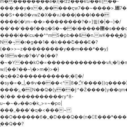
m���������e�}|�!zz���kG��k{��-
���;��y�x�_�����ϛw7��~����>.꧛7�
��S+��8�vwZ�X��vJ���j���ӏ���
����{�\m~��>��������?�>]뛻{�|�~}�/
��'��'���f��q�S�~��i�����޺�s���c�K�>���f}
����i��icu�
�^^m5�pb��&�n.wK���͇�ǧ
N�~͎�ɾ�g��1� �k���Շ���E�?
{��>>~z���������y��m���*��y}
�18w�nֲ�?�V'�{��?
�~�Y���kO�=�������������vA;�\\�m
w/[��?��~\ַ�>m�}>�}
�q��2�����������;�l]�/
�sy�=�_|,�֎v����<^|8�ޯ_Y����}}q����)
����ݺ�[N��Q�{y��:^�Ż����]y��qm�<=m}>�����\�'����/
�/�� ����������ry^8-
u~�~�ތ��o�k_>=~�po|
���_݃���'�q�<���~
��O������6�_�D���Q��(n�E���º���
�̼�Q��?