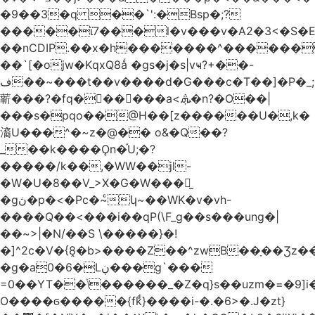
�9��3�q ��`':�Bsp�;?
�����ϊ7���l�v���v�A2�3<�S�E
��nCDIP.��x�h�������^������
��`[�ojw�ΚqxQ8ǻ �gs�j�s|vҹ?+��-
ف��~���t��v����d�G���c�T��]�P�
_
龩���?�fq������a<.ܞ�n?�O��|
���s�pqo��@H��[z������U�,k�
㵝U���^�~z�@�� o&�Q��?
_��k����Ǫn�֡U;�?
�����/k��,�WW��jl-
�W�U�8��V_>X�G�W���𾶲̫
�gڽ�p�<�Pc�~ͨկ~��WK�v�vh-
����Q��<���i��qP(\F_g��s���ung�|
��~ >|�N/��S \�����}�!
�]^2c�V�{8̭�b>����Z��^zwB��ָ��Ʒz�
�g�a0�6�Lڹ���g`���
=0��YT��ݳ������_�Z�q}s��uzm�=�9]i��?
O����ϭ�����{fkͩ}����i-�.�6>�.J�zt}