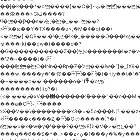
��j�k���*�o����]��C�]~ټ�l̃������7G��ß��ۻ�f�xڰ�}
��泶���>Gkڏ����?
ϥ���Ƿ��s�v��_��ߛ��?
>X�ɷ��Y�TX����o>,�M�4�q{��\
<�b�['�Q8��.�'��!k�_�����O���!xş
뇇���{k{��dw�{����d�?
�G�����������Z��}<�������l�z�
�\?�~����t�k
���I�C�lNn��Rp�Z�ל���iw�`]�_}X9��ᨰ��}
���w_����ɏ�'�ߞϿ�����{�h}y��t�'�?
�~����o�� ������o�^f߾�o/
��������!|{o?�}
(<�.���ޖ�xV��׷������·݇����^��o��M.��΍���_�?
���ӓ�O~]����
xX��V��\��������x3�=�5o���ǋ?'���z
<����x����Zj��Okϟ�����)?�}
ȿ��u�x�w�y�'���?��y8}ѝ�V�>�_��?
���q��6��S�Y�_>��z<ڼ�{���y�%�y���f���:ޚ���s8$