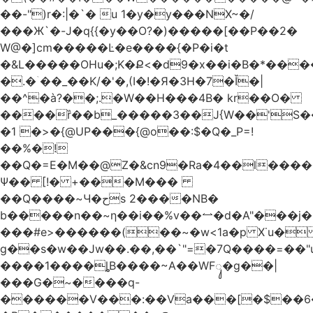
��-")r�:|�`� u 1�y�y���NX~�/
���Ж`�-J�q{{�y��O?�)�����[��P��2�
W@�]cm�����Ŀ�e����{�P�i�t
�&L�����OHu�;K�Ք<�d9�x��i�B�*��
�.�ۤ��_��K/�'�,(I�!�Я�3H�7�Ǐ�|
��^�à?��;.�W��H���4Β� kr��O�
����ȑ��b_�����3��J{W��'S�
�1 �>�{@UP���{@o��:$�Q�_P=!
��%�!
��Q�=E�M��@Z�&cn9�Ra�4��l����
Ψ�� [!� +���M���
��Q����~Ч�حs 2����NB�
b�����n��~ƞ��i��%v��⥎�d�A"���j�
���#e>������(��~�w<1a�p X˙u�
g��s�w��Jw��.��,��`"=�7Q����=��
����1����ȴB����~A��WFᬸ�g��|
���G�~����q-
������V���:��Va���[�$��6�