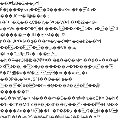
��$B�Z��;
Ê�]���̛j0zq���0���aXvu�P�4a�
���J0�1@��e� ;
(�`�X,��k.C!i�Y,�[:�W_�%2�4G-
a�EWu���"�?]�tl��֛�aI��Z�4�ch��!
�i�����JlJ�tM�� ?
n��1JV�q����ƴ�c �q�k2��
��c�����ݭ��V8i�;u/
�Lp�DfRx�+��/
�N�Գ�rONNb�7@�'�&��C�M��ti�+�A��
XK0��ji�3�;\������w�1���ީ�{n�� `
5�׋*0�#�W�t'�nn��#a�<-
��0P�.�=JS`1��Q��! a��
���)6�G�b=�Ģ���2�\���蘋
������7!
�G�hVmV�M�����E���m.�dE1ʴB�N�
�1=�#K�Md`c�P�[�8h��ry�� x����fIM�R
����Ax��*b��t:"�T�$�,a��Q�d��M�
{/ѭT]�}�ދwRS'�W�F}��U�2�RJ�k�'?