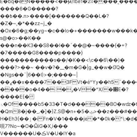
Ѐ�bq�eN�����<��ϻ/Ibe1�2ʭ����˻�����ۍ�
����6�G�����?
��߿��.n>����[�������Q��L�?
�Z�~,�*��zz~j_�
�Ox�6�g;��yg~�c��lo�+�������w��
s@�o>��K��
���n��K3��S8��I��`��@�~����{�+?
�7�����G8����p����}
�����������s ��/�K��<\c��6\��)�
���?>��~ ��v�?�__�m�G�|g_��w�ƓQ�
�Ngs��`|6� �I)>�;����~|
��ߨ��x����7��3F Vt�é^Yy��h5`����ۻ���5�"�}1k�[S��ͪ����l��blw��=��S.u}
����o�ݛ� ��4�V�^X/�׋E�?
����E{�
ۂ�Of����b5�33�T�d�����BO�wǳ�t1
�Qm8�j��_.�]�}Z.S@�n+�5�ݑ>��z���#��,s
H�Eh3{��ٳ�i Fn�V�1����je�*�0k�^\:�d�0�AOoNܰ� vLa��b�@�6��CM��H̷�~��)����h��o
哯7?No~�O�ѼiG�X,i���
V������U�ڪV�U�lY�a