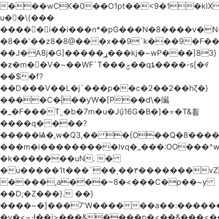
���wCK�0��O1pt��<9�1�klX
u��\{���
�����i��i���n*�pG���N�8����v�N
�8��'��z8�8@���x��9`k���9�F�
��J�ֵA8j�G]�����ړ���kj�~wP���]83}
�ƶ�m��V�~��WF`T���ݮ��qȶ����-s[�ꏶ
��$�f?
��D���V��L�j`���p��c�2��2��hζ�}
����C�|̵��ƴW�[P��d\�贜
�_�F���Tˍ�b�7m�u�Jű̩16G�B�]�=�T&횖
����q� ���?
�����Ѩ�,w�Q3,�� �{O��Q�8�����O
���m�i���������lvq�_���:OO���^w
�k�������uN. �
�u�����1t���`��˳��۳�������v
����,a���~8�<���C�p��~y
��D;�Z���}. ��}
����~�]���7'W������a��:�����
�v�<~߃��j>���&����p�<��&���<����