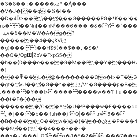
�3�8�� :�;����xz* ����
�V�J�[��ql�%�I��
�D�4Ď>��Ŗ\���ֶ��G�����RG�*K��'��
nڍ���Nn[��nN¹���6��� �&�Y�`�����-
=ܜv�&��M�W�A�g�?
�������4��ۋ&Vi
�g)���Iܹi��H$5(��$��, �S�/
��Q�/Qg՗|ZpV�TxpS5�
�h��{0���e����9�ͯM��B��Y����
�}
���߾��L�@��������Oo�l>�T�GO���p{�*�Smmn������GM���A��?
�gt�vU���G��^�� /V^�G����ϝ�B�
.�����Y��l>��������w��Ƭ!tIuʽ��
��t�F�(��
�������/C��A�U�!B���w�E����dc
,]�]��;�b��;fuh��j`Q|�� .rv6��
�B����eO��w�)@�{�\��ڽj�P���4$%��ܑ
��&��(t ]��4���S��٠�
͏��x�ه`���|_O0�o�/l�*�2�j:���7��g�/