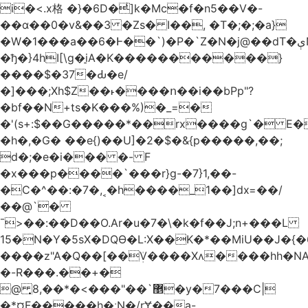
i�<.x格 �}�6D�ͥ]k�Mc�f�n5��V�-
��ɑ��0�v&��3 �Zs� I��, �T�;�;�a}
�W�1���a��6�Ͱ��`)�P�`Z�N�j@��dT�ېN*��ruh���5����P�H�%��'(9vS#�����G�I�l�
�ђ�}4hI[\g�̠iA�K�����������}
����$�37�Ԃ�e/
�]���;Xh$Z��˫����ո��i��bPp"?
�bf��N+ts�K���%)�_=�
�'(s+:$��G�����*��rx����g`� E�
�h�,�G� ��e{)��U]�2�$�&{p�����,��;
d�;�e�i��� �- F
�x���p����`���r}g-�7}1,��-
�C�^��:�7�,˱�h����_1��]dx=��/
��@`�
¯>��
:��D��O.Ar�u�7�\�k�f��J;n+���L
15�N�Y�5sX�DQӨ�L:X��K�*��MiU��J�{
����z"A�Q��[��ܲV����Xʌ����hh�NA
�-R���.��+�
@ ͎޵`��"���>�*��,8�y�7���C|
�*¤F�����h�ːN�/rɎ��a-