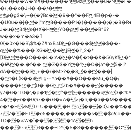
w�)���W�m#������hMzʒ���u�N�li�
�/܉��x�JH� ��/�
@�g$�\~�{�ȳBc��9��"��F4El�p�-�
�U0u��j��|"m8����P1�(�����;�;�8�
J�u�34s�(X�HY0�g1���B^6?
w��x�m�ә3�
0{�0x�I�B\$%�Z#nxB.גDܷ�G���$�$��-
q��%��� XG���jE�Ǐ'_2�*
[D��C���L�:A��V�!)�t��&�56yKf �^
�Ѭ��.�f�� �Z�$�Y�"�O�ja^�5�|?
dĀ����$+��/�M>?�֭�3�����|
�t�L(K��4Ψg-+Ya��#��Ȏ���Mu˽�Q�/
����E�U� �ԌZb�#���������
y7�6�"T0�',�p�1�f'� �����uo3�#
ڄ��4r��0m̸7��ʟ6�ּ=A�>j�n;��ȧ��M����at���7q-
e�*�HvM0=U����HIc���0}J��%�
7j7��FT�e5����Į��z���s��$o!co���A
TO��%W�Ĭ���)\�1A�h
���9~i{6���~D^(�5�S������;�C"