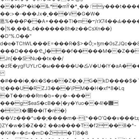
��I�P*�kI�&.*�mŶ�*˱��ٵy���t�����c�4'��cU'����d9�8��F��Y�a<.+�H�6���V��0����ԲT���|2�!j�YwP����oO��1u�B�ki/
��:>�-���Jx�˻���V�G�W�
㥦%���P��A+����Tl�m�܋/rX74��Ԃ����u�Zu��W�s4}
�|%�,��&_4������8h�z��CsXn��}
�D"%.O��"
d�e�TChWL���E=���R�$>�Ǒ;+ɮm�0sZJQc��8N���mۂX��#M�Q؃eM������zuz
���D����Ҽڸ���f�����M��Z��&ƕ�
Jn[��SNu��tĸ��/
�zԘ�ygFUYLrC�ы�����U�ڪV�U�lY�aA���
�#���i�,�k�S�s��Z�;�,Ԍ�kD����$�`�}@���b�`��⑴�1s
뉛���U�RZJ3���\PM��H�xf*8�Lq
�T��n��Rm�b=�y�~���
���g$eaS�cB��{�y�Yuo��݌�!4
�t�l׋��lT�n�}
��Vz���^u��;����m�-{^��O'Q��v���tܮ�H%��f�D��x����GMOY;���VF@���V�Ťg�%u(&12��mI��ɔ�yIt�iz��h4���ۓ�>���֪�h:_���W00
}ZY�w�S�Z��2 ��a����T�f2 ��8�^-
�K#�=�d=�mD�Ź�T)8�8