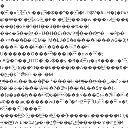
�
��=r/c��j�$��"���UD$V�#=H�{�0#B
@�W��'�%Q�K�:���4�w'���xߍ����r����PV��$�5�������mIz��}d���+h"SWq�w�d�w�Zas(H����qR��g�g��XNS&��9�5�Oȩ�O�
���}�xP�?�U��3�IH���%��|
��c�5��ן�~Ŭ�H�0\�:w |���n�_=�Pp�
�'���B�KDM�_M�Ǉ�0�a����1���wG�3;܂��%M�B�FV������`$)%�x|
���|�����Q���P��
U������O������]��dw��;
n6@�O��_DTD�{�v$��y:�6�4g�g8���~�
l>�60g��'0���k����j��A�������&��;wX���
��k`^@E(=��`�M
��vւ��4ܧ��j"�'*����H�����ߝ�ݭ>���_��I-
R�|�k-�?���)A �?�3j��i�L��$m��{-
�{e�a��Ϧ���Oo���ӂ>���Gr~�7����س~m��F;CZ .!O�ԇ4
#0���aқ:�����wd��՞�^HZUa.�� =�\
6��!]���
����2���9��{F����o������DJ;
-{�(w 6!�%a@�-�fF��@\�����m�#�!