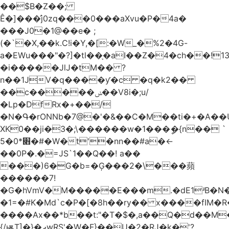
��$B�Z��;
Ê�]���̛j0zq���0���aXvu�P�4a�
���J0�1@��e� ;
(�`�X,��k.C!i�Y,�[:�W_�%2�4G-
a�EWu���"�?]�tl��֛�aI��Z�4�ch��!
�i�����JlJ�tM�� ?
n��1JV�q����ƴ�c �q�k2��
��c�����ݭ��V8i�;u/
�Lp�DfRx�+��/
�N�Գ�rONNb�7@�'�&��C�M��ti�+�A��
XK0��ji�3�;\������w�1���ީ�{n�� `
5�׋*0�#�W�t'�nn��#a�<-
��0P�.�=JS`1��Q��! a��
���)6�G�b=�Ģ���2�\���蘋
������7!
�G�hVmV�M�����E���m.�dE1ʴB�N�
�1=�#K�Md`c�P�[�8h��ry�� x����fIM�R
����Ax��*b��t:"�T�$�,a��Q�d��M�
{/ѭT]�}�ދwRS'�W�F}��U�2�RJ�k�'?