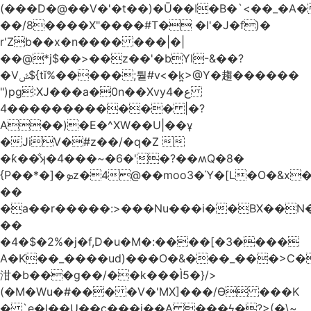
(���D�@��V�'�t��)�Ū��ǀ�B�`<��_�A���Zӏ�=�
��/8����X"����#T� �l'�J�f)�
r'Zb��x�n���� ���|�|
��@*j$��>��z��'�bYI-&��?
�Vݜ${tǐ%�����;퉡#v<�k̪>@Y�趨������
")pg:XJ���a�0n��Xvyع�4
���4��������� |�?
A��)�E�^XW��U|��ұ
�JiV�#z��/�q�Z 
�ƙ��̐ʞ�4���~�6�'�?��ʍQ�8�
{P��*�]�ܤz�4@��moo3�Ύ�[L�O�&x�Ǵ1���L�/@f�o!
��
�a��r�����:>���Nu���i��BX��
��
�4�$�2%�j�f,D�u�M�:����[�3����
A�K��_����ud)���O�&���_���>C�
泔�b���g��/��k���Ì5�}/>
(�M�Wu�#��� �V�'MX]���/Ѳ ���K
� `e�l��U��c���i��A ���ϟ�?>(�\~