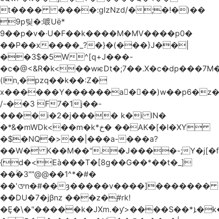
t���� ����:glzNzd/�;�!�)��
9p팆�:喥Uë*
9��p�v�·U�F��k����M�MV����p0�
��P��x����_?�}�(���}J��|
��3$�5W^[q+J���-
�c�@<&R�k<��wѥDt�;7��.X�c�dp���7M�
(In,�pzq��k��:Z�
x������Y������a�ٌ��)w��p6�z�
/-��3 F7�1j��-
����i�2�j���� k�i lN�
�*&�mWDk<��m�k*خ� ��AK�[�I�XY
�$�NQ�>��|���a-���a?
��W� K��M��".�J����-;Y�j[�f
{d�<Eà���T�[8g��G��*��t�_]
��ۚ�3""@@��1^*�#�
��'ᤅn�#��ȝ�����v����]�������
��DU�7�jβnz ���z�֚#rk!
�Ȩ�\�"�����k�JXm.�ƴ>����S��*ܐ�k��nJ�