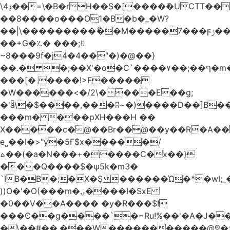
\4ڊ��=\�B�rH��S�[����ܽ�UCTT��+$PV�s��I�?
��8����o���O1�B�b�_�W?
��|\���������ޯ��M�����7���ϝݫ���OW|
��+G�؉� ���;ꀀ
~8���9f�j4�4��"�)�@��}
��.� �;��X'�o�C`����۷��;��ף�m����;����3��"�����6�Pg����#ͨ�?
���[� ����!>F�����
�W������<�/2\� ���E��g;
�'ǟ\�$����,���ʭ~�)����D��]B��_vܝ���>�6���{(���ZH�W�4x��S���8���Ek
���m� ���pXH���H ��
X�����c�@��Br��@��y��R�A��
e˽��I�>"y�5Ғ$x�����/
ܬ��(�a�N���+�����C�x��}
���Q����$�ψ5k�m3�
`IB�B�;�X�Ş������Ώ�*�wI;
))O�'�O(���m�ۍ����I�SxE
�0��V��A���� �y�R���$!
���Ͼ��g����`�~Ru!%��'�A�J��
�\��#��.���W�����������@®�>�b��