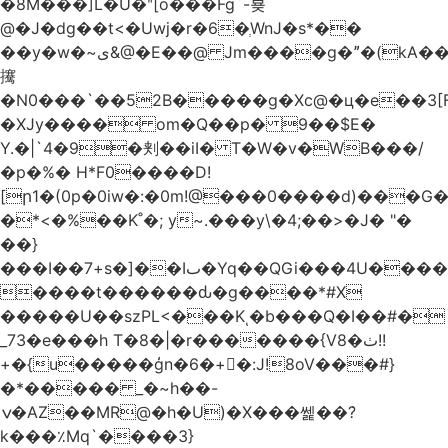
�8M���]L�U�ʺ[o���Fg`-뵺
@�J�dg��t<�Uwj�r�6�ְWnJ�s*��
��y�w�~ى&@�E��@ Jm����g�ˮ�(kA��b�^"���3���4�q��E$�J���`�%�y�JcX����2��R�,q0��3�
㩷
�N0���`��52B�����g�Xc@�ц�e��3[
�XJy���� om�Q��p� 9��$E�
Y.�|`4�9�刾��iI� T�W�v�WB���/
�p�%� H*F0����D!
[ր1�(0p�0iw�:�0m!@���0����d)���G
�*<�%��K˚�; y~.���y\�4;��>�J� "�
��}
���I��7+s�]��Iٮ�Yq��QGi���4U�����
����t������ԃ�g����*#X
�����U��szPL<���Kͺ�b���Q�I��#�
_73�e���h T�8�|�r�������{V8�ٺ!!
+�{u�����ģn�6�+�:J!8oV���#}
�*����� _�~h��-
ݍ�AZ��MR@�h�U)�X���쎑��݁?
k���٪Mq`����3}