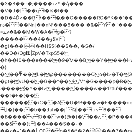
�3�8�� :�;����xz* ����
�V�J�[��ql�%�I��
�D�4Ď>��Ŗ\���ֶ��G�����RG�*K��'��
nڍ���Nn[��nN¹���6��� �&�Y�`�����-
=ܜv�&��M�W�A�g�?
�������4��ۋ&Vi
�g)���Iܹi��H$5(��$��, �S�/
��Q�/Qg՗|ZpV�TxpS5�
�h��{0���e����9�ͯM��B��Y����
�}
���߾��L�@��������Oo�l>�T�GO���p{�*�Smmn������GM���A��?
�gt�vU���G��^�� /V^�G����ϝ�B�
.�����Y��l>��������w��Ƭ!tIuʽ��
��t�F�(��
�������/C��A�U�!B���w�E����dc
,]�]��;�b��;fuh��j`Q|�� .rv6��
�B����eO��w�)@�{�\��ڽj�P���4$%��ܑ
��&��(t ]��4���S��٠�
͏��x�ه`���|_O0�o�/l�*�2�j:���7��g�/