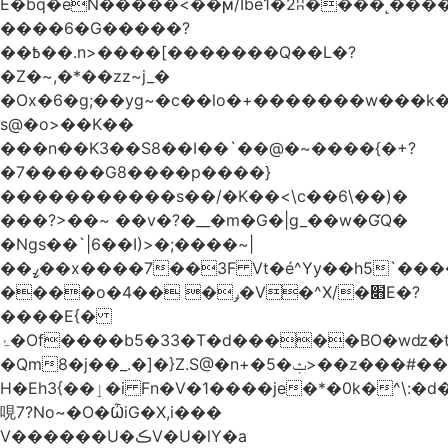
Ѐ�bq�eN�����<��ϻ/Ibe1�2ʭ����˻�����ۍ�
����6�G�����?
��߿��.n>����[�������Q��L�?
�Z�~,�*��zz~j_�
�Ox�6�g;��yg~�c��lo�+�������w��
s@�o>��K��
���n��K3��S8��I��`��@�~����{�+?
�7�����G8����p����}
�����������s ��/�K��<\c��6\��)�
���?>��~ ��v�?�__�m�G�|g_��w�ƓQ�
�Ngs��`|6� �I)>�;����~|
��ߨ��x����7��3F Vt�é^Yy��h5`����ۻ���5�"�}1k�[S��ͪ����l��blw��=��S.u}
����o�ݛ� ��4�V�^X/�׋E�?
����E{�
ۂ�Of����b5�33�T�d�����BO�wǳ�t1
�Qm8�j��_.�]�}Z.S@�n+�5�ݑ>��z���#��,s
H�Eh3{��ٳ�i Fn�V�1����je�*�0k�^\:�d�0�AOoNܰ� vLa��b�@�6��CM��H̷�~��)����h��o
哯7?No~�O�ѼiG�X,i���
V������U�ڪV�U�lY�a