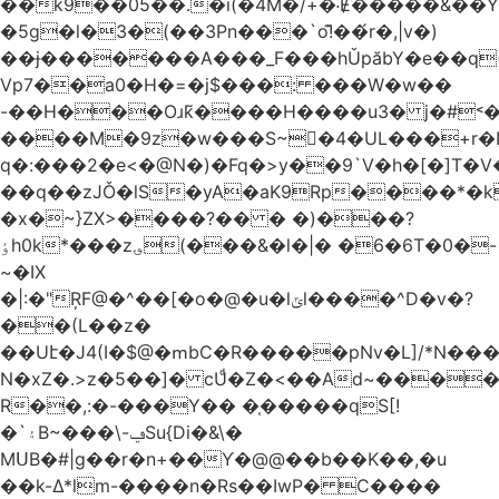
��k9��05��.�i(�4M�/+�˸Ɇ�����&��Y�הl���c�1:�[��5�y؏l��c��8`�/
�5g�l�3�(��3Pn���`o!͊��́r�,|v�)
��ɉ�������A���_F���hǓpăbY�e��q(
Vp7��a0�H�=�j$���: ���W�w��
-��H���Oɹk̃����H����u3� j�#˂��
����M�9z�w���S~�4�UL���+r�
q�:���2�
e<�@N�)�Fq�>y��9`V�һ�[�]T�
��q��zJǑ�lS�yA�aK9Rp����*�
�x�~}ZX>����?�� � �)���?
ٶh0k*���z؈(���&�l�|� �6�6T�0�-
~�IX
�|:�"ŖF@�^��[�o�@�u�lݶl����^D�v�?
��(L��z�
��Uէ�J4(I�$@�ՠbC�R�����pNv�L]/*N��
N�xZ�.>z�5��]� cUͩ�Z�<��Ad~�������T�
R��,:�-���Y�� �֤�����qS[!
�`۽B~���\-ݠSu{Di�&\�
MՍB�#|g��r�n+��Ƴ�@@��b��K��,�u
��k-Δ*lm-����n�Rs��IwP� C����