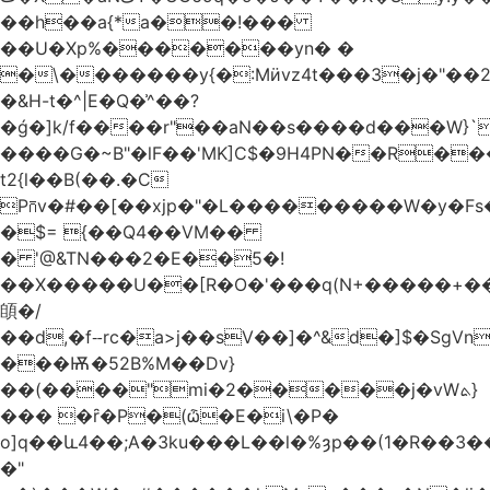
��h��a{*a��!���
��U�Xp%�������yn� �
�\�������y{�:Mӥvz4t���3�j�"��
�&H-t�^|E�Q�͗^��?
�ǵ�]k/f����r"��aN��s����d���W}`
����G�~B"�lF��'MK]C$�9H4PN��R�
t2{l��B(��.�C
P⩃v�#��[��xjp�"�L���������W�y�F
�$= {��Q4��VM��
� '@&TN���2�E��5�!
��X�����U��[R�O�'���q(N+�����+���
䫁�/
��d,�fⵧrc�a>j��sV��]�^&d�]$�SgVn�J��
���Ѭ�52B%M��Dv}
��(����"mi�2�����j�vWܬ}
��� �ȓ�P�(ѽ�E�i\�P�
o]q��և4��;A�3ku���L��l�%ȝp��(1�R��
�"