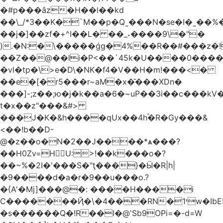
�#p���âz�H��l��kd
��\_/*3��K�`M��p�Q˷���N�se�I�˷��%��ۍ�_���W�00Į�J�r��H��(L��L6����iuɔ^e�MrX���5O���g�����݄9OӘ�����j��T����@�ҕ8���j
��j�]��zf�+^I��L� ��_˖����9\�"�
).�N:�\�����ǵg�4%��R��#���z�!
��Z��@��li�P<��`45k�U����0����
�vl�tp�\>e�D\�NK�f4�V��H�m!���<�
��e�[�r5���r~aM�x�̆���XDn�
���]-;z��;ю�j�k��a�6�~uP��3i��c���k
t�xܳ��z"���&#>
���J�K�&h����qUx��4h֕�R�Gy���&
<��!b��D-
@�z��o�N�2��J����*ѧ���?
��H0Zv=HU:>!��k���o�?
��~%�2I�'���S�"ţ���}�Ӹ�R|h|
�9����d�a�r�9��u���o.?
�{A'�Mj]���@�: ����H����i
C�������Ҋ�\�4���RN�י1w�IbE!
�s������Q�!R��I�@'Sb9OPi=�-d=W