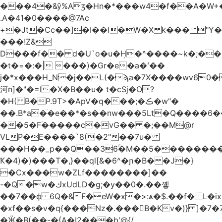
.A�41�0����@7Ac
+�Jt�Cc��]�I��I�W�X k��� "Y
���!Z&
D���f�� d�U`o�u�H̹�^����~k�;��
�t�=�:�| ���)�Gr�e�a�ʻ��
j�*x���H_N�j��L(�ϡa�7X����wv׈�60pM�
河n]�"�=I�X�B��u� t�cSj�O?
�H( B�P.9T>�ApV�q���;�ڪ�w"�
��.B*a�ֺ�e��*�s��nw���5Lt�Q����6
��5�F۠�����c�vG�� �;��M@r
VLP�E����`8(�2"��7u�
���H��_p��Q��36ۚ�M��5���������U
Ҟ�4)�)���T�,}��ql[&�6^�ɲ�B� �J�}
�Cx���w�ZLf��������]��
-�Q�w�كxUdLD�g;�y��0�.��꼫
��7��ф 6Q�&F�eW�x�>:ѧ�$.��f� L�ix
�xf��s�v�q{���Nz�.���B�Kv�)} ]�7�7{��]�j�yИW��ۦ6ٰٖ�M}
�Ӝ�B(��-�{A�I2���b'@{/