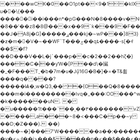
���wCK�0��O1pt��<9�1�klX
u��\{���
�����i��i���n*�pG���N�8����v�N
�8��'��z8�8@���x��9`k���9�F�
��J�ֵA8j�G]�����ړ���kj�~wP���]83}
�ƶ�m��V�~��WF`T���ݮ��qȶ����-s[�ꏶ
��$�f?
��D���V��L�j`���p��c�2��2��hζ�}
����C�|̵��ƴW�[P��d\�贜
�_�F���Tˍ�b�7m�u�Jű̩16G�B�]�=�T&횖
����q� ���?
�����Ѩ�,w�Q3,�� �{O��Q�8�����O
���m�i���������lvq�_���:OO���^w
�k�������uN. �
�u�����1t���`��˳��۳�������v
����,a���~8�<���C�p��~y
��D;�Z���}. ��}
����~�]���7'W������a��:�����
�v�<~߃��j>���&����p�<��&���<����