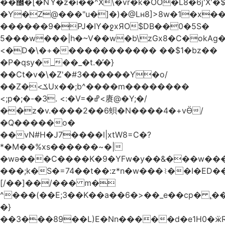
��޼�[�NΎ�z�i��^X\�vr�k�OO�L8�6j'X'�$�O���� �l�,���`�n�`��[���T��a{�-
�Y�Z@���"u�]�)�@Lʜ8]>8w�1�x
������9�PJ�IY�ջxЯO$DB��0�5S�
5���w���|h�~V��w�b\zGx8�C�okAg�
<�D�\�+������������ ��$1�bz��
�P�qsy�_��_�t.�̓�}
��Ct�v�\�Z'�#3������Y�o/
��Z�<ݎUx��;b^����m��������
<;p�;�-�3. <:�V=�ߝ<赓@�Y;�/
��z�v.����2��6蛽�N����4�+vӪ/
�Q�����o�
��vN#Н�J7����l|xtW8=C�?
*�M��%xs������~�|
�wǝ���C����K�9�YFw�y��&���w��
���;k�S�=74��t��:z*n�w���⌇��I�ED
[/��]��/��� m�
^���(��E;3��K��a��6�>��_e��cp� ,
�}
��3���89��L)E�Nn�����d�e1H0�ӝR