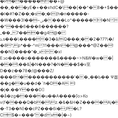
�Р��������+@
��_���yE�+��xhdC�\��[��^�8�+$�
�I�#?�Z��;�s�;�l{h�n�����-
�W���ݭ~��!3����Lo^�����I�N C��k������������P�A�8~�^X�#e5�����G6���^x��� )
�^���6���8������
?
_��_7����g4@�
ܥs���\�����3�ȃ/Q���;� �2�?7?\�/
�8^,p*��-^m 11���n�@���*@Z��!
��N|{����"�_x�xl
Eߏo����o�������&����~>N&W�w� �|
��\��&|�N���?�N���$�v至
D��z��78�/@���Z/
���6������������'��_��Ь�� Ѱ콂
��g��u��d�`h�D�A l
�j�.��Y���D
�å�zg�����u��A����߫}o>Ko
v(f����Q�b�\z.�&�&H�Z����Aj�
�-T3��N)��cPZ���6i�;P�L?
C$�=���"�dvؔ�|�~)