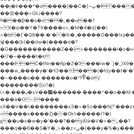
��j�k���*�o����]��C�]~ټ�l̃������7G��ß��ۻ�f�xڰ�}
��泶���>Gkڏ����?
ϥ���Ƿ��s�v��_��ߛ��?
>X�ɷ��Y�TX����o>,�M�4�q{��\
<�b�['�Q8��.�'��!k�_�����O���!xş
뇇���{k{��dw�{����d�?
�G�����������Z��}<�������l�z�
�\?�~����t�k
���I�C�lNn��Rp�Z�ל���iw�`]�_}X9��ᨰ��}
���w_����ɏ�'�ߞϿ�����{�h}y��t�'�?
�~����o�� ������o�^f߾�o/
��������!|{o?�}
(<�.���ޖ�xV��׷������·݇����^��o��M.��΍���_�?
���ӓ�O~]����
xX��V��\��������x3�=�5o���ǋ?'���z
<����x����Zj��Okϟ�����)?�}
ȿ��u�x�w�y�'���?��y8}ѝ�V�>�_��?
���q��6��S�Y�_>��z<ڼ�{���y�%�y���f���:ޚ���s8$