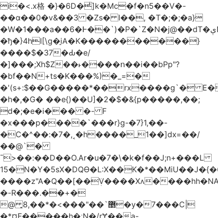
i�<.x格 �}�6D�ͥ]k�Mc�f�n5��V�-
��ɑ��0�v&��3 �Zs� I��, �T�;�;�a}
�W�1���a��6�Ͱ��`)�P�`Z�N�j@��dT�ېN*��ruh���5����P�H�%��'(9vS#�����G�I�l�
�ђ�}4hI[\g�̠iA�K�����������}
����$�37�Ԃ�e/
�]���;Xh$Z��˫����ո��i��bPp"?
�bf��N+ts�K���%)�_=�
�'(s+:$��G�����*��rx����g`� E�
�h�,�G� ��e{)��U]�2�$�&{p�����,��;
d�;�e�i��� �- F
�x���p����`���r}g-�7}1,��-
�C�^��:�7�,˱�h����_1��]dx=��/
��@`�
¯>��
:��D��O.Ar�u�7�\�k�f��J;n+���L
15�N�Y�5sX�DQӨ�L:X��K�*��MiU��J�{
����z"A�Q��[��ܲV����Xʌ����hh�NA
�-R���.��+�
@ ͎޵`��"���>�*��,8�y�7���C|
�*¤F�����h�ːN�/rɎ��a-