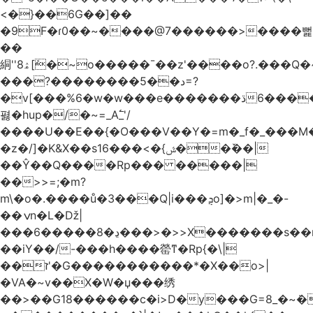
<�}��6G��]��
�9F�ɾ0��~����@7������>����뻝
��
絧''8ۿ[ܽ�~ο�����¯��z'����o?.���Q�~��t��/
���?��������5��د=?
�v[���%6�w�w���e�ڌ�������6���[�����
폃�hup�/�~=_A߱_'/
����U��E��{�O���V��Y�=m�_f�_���M
�z�/]�K&X��sݜ}�>���16��ٚ��|
��Ŷ��Q����Rp��� �����|
��>>=;�m?
m\�o�.����ů�3���Q|i���ܯo]�>m|�_�-
��ݍn�L�ǅ|
���6�����8�ڍ���>�>>X�������s��r��U�ş�-
��iY��/-���h����罃ͳ�Rp{�\|
��ז'�G�����������*�X��o>|
�VA�~v��X�W�џ���绣
��>��G18������c�i>D�y���G=8_�~ܿ�>