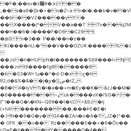
�F�;��ev�z׷#�;k{��
_��s�a8�Șk�>�ռ�Z~a-n�l�;��b�v�
��b�֑�VZ�����yΥ�
��X����*�V��a��T`Tx��q2M[
��H��6� l����F�D6�C29}
�¡ʪSn�3�ְ�`P��/��n�z��
K{����nU;�^��V���OZU#.����%�2
��Jx�h�HUpN�I�������%Ķ#���ł<Ŋ0
���Jvl9����fg
6�(����8
�b�S3�W+1ܒ��^�d-D�x:ج�h
R2;d�&%�&��j�̫y�]]ڝ�tZ_
�B�l4�IyV1\�i�a��+m�Ey��Ķ�:&zJ��M
�ߪ~�������6uk����xK�i%G����^��Ai�^rN���Ň�0���p���L>�
⽧!���G�\�KNޝQ9ꎖ��t�i{C<&9J�ij
{+hA���������,���ϷE�E�i
�.N��9�G�y�\GA��ZAn�o�A�7,JZ�]^�
� OFK ;��v��`Rz�����5��+�8�Ǒo��
cQwF�it��]�Y�����Q�4��