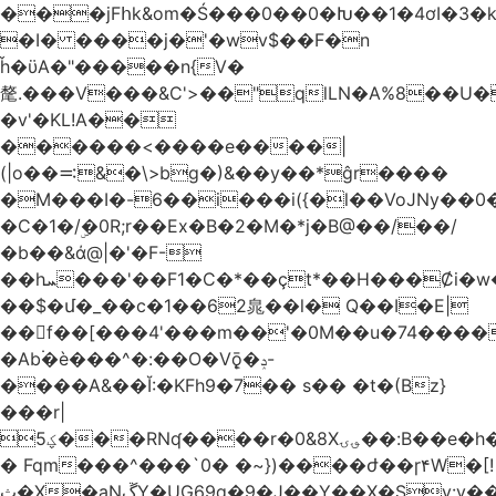
���jFհk&om�Ś���0��0�Խ��1�4ơI�3�
�I� ����j�'�wv$��F�n
ȟ�ϋA�"�����n{V�
氂.���V���&C'>��"qlLN�A%8��U
�v'�KL!A��
������<����e����|
(|o��࠺&�\>bg�)&��y��*ĝr����
�M���I�-6��i���i({�l��VoJNy��0
�C�1�/ۣ�0R;r��Ex�B�2�M�*j�B@��/��/
�b��&ά@|�'�F-
��hܚ���'��F1�C�*��ҫt*��H���Ȼi�w�_Z���aB����H
��$�մ�_��c�1��62㿡��l� Q��I�E|
��f��[���4'���m��'�0M��u�74����
�Ab۬�è���^�:��O�V݈ǭ�ݚ-
����A&��Ĭ:�KFh9�7�� s�� �t�(Bz}
���r|
ؼ5���RNʠ����r�0&8X؈ۍ��:B��e�h�h��1�F��FtÓc�LLW��5p�ZyyC�QX���v�@��0j�3��x���2���
� Fqm���^���`0� �~})����ժ��ɼ۴W�[!
ث�X�aNڱY�UG69q�9�J��Y��X�Sy:y��8�H~2,w�J4��z�T7F���߲"�&�-