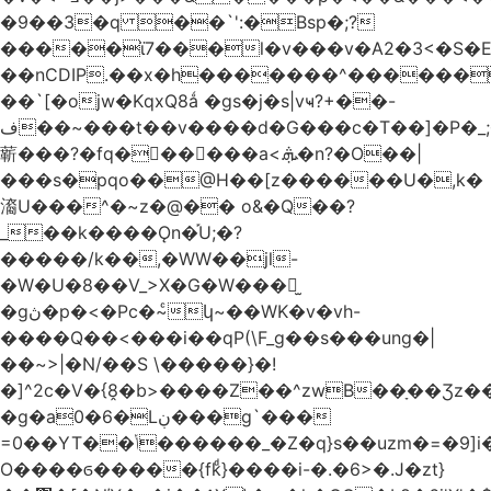
�9��3�q ��`':�Bsp�;?
�����ϊ7���l�v���v�A2�3<�S�E
��nCDIP.��x�h�������^������
��`[�ojw�ΚqxQ8ǻ �gs�j�s|vҹ?+��-
ف��~���t��v����d�G���c�T��]�P�
_
龩���?�fq������a<.ܞ�n?�O��|
���s�pqo��@H��[z������U�,k�
㵝U���^�~z�@�� o&�Q��?
_��k����Ǫn�֡U;�?
�����/k��,�WW��jl-
�W�U�8��V_>X�G�W���𾶲̫
�gڽ�p�<�Pc�~ͨկ~��WK�v�vh-
����Q��<���i��qP(\F_g��s���ung�|
��~ >|�N/��S \�����}�!
�]^2c�V�{8̭�b>����Z��^zwB��ָ��Ʒz�
�g�a0�6�Lڹ���g`���
=0��YT��ݳ������_�Z�q}s��uzm�=�9]i��?
O����ϭ�����{fkͩ}����i-�.�6>�.J�zt}