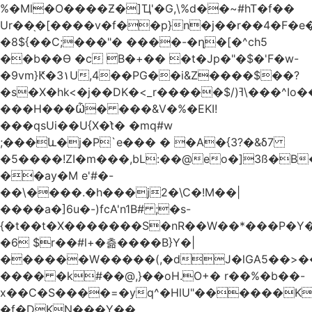
%�Ml�O����Ƶ�]Ҵ'�G,\%d��~#hT�f��
Ur��֖�[����v�f��p}n�j��r��4�F�
�8${��C;���"� ����-�ղ�[�^ch5
��b��Ɵ �c B�+�� �t�Jp�"�$�'F�w-
�9vm}Ԟ�3۱U,4��PG��i&Z����$��?
�s�X�hk<�j��DK�<_r�����$/)ߔ\���^Io��(�9�x��g�s��S�\"FH�BwN�Q�
���H���Ѽ� ���&V�%�EKI!
���qsUi��U{X�t̀� �mq#w
;���և�j�P`e��� � �A�{3?�&δ7
�5����!ZI�m���,bL:��@eo�]3ß�B
��ay�M e'#�-
��\����.�h���j2�\C�!M��|
����a�]6u�-)fcA'n1B# ;�s-
{�t��t�X�������S�nR��W��*���P�Y�
�6 $r��#l+�츪���� B}Y�|
������W�����(,�dJ�lGA5��>��@A�X��
���� �k#��@,}��oH.O+� r��%�b��-
x��C�S����=�yq^�HlU"������K
�f�DKN���Y��