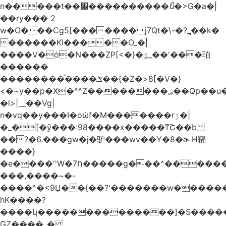
n�����t��׮����������ޯu�>G�a�|
��ry��� 2
w�O���Cg5[�������j7Qt�\-�?_̢��k�
������Kl�����O_�|
����V�ȯ�N���ZP[<�}�ؼ_��'���珀
������
��������֯����ݏ��{�Z�>8[�V�}
<�~y��p�X�^^Z��������ۻ��Qp��u���\�m���k�?
�l>|__��Vg|
n�vq��y���I�oώf�M�������rۯ�|
�_�[�ŷ���:98����xֹ�����ͳՇ��b
��?�6.���gw�j�驴���wv��Y�8�ɚ H䩹
����}
�e����''W�ח7�����g���^�������և����>�����%H�����_�?
���,����~�-
����^�<9Џ��{��?'�������w�������9z�
̛hK����?
����կ��������������]�S�����o�
GZ����_�