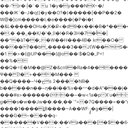
��-")r�:|�`� u 1�y�y���NX~�/
���Ж`�-J�q{{�y��O?�)�����[��P��2�
W@�]cm�����Ŀ�e����{�P�i�t
�&L�����OHu�;K�Ք<�d9�x��i�B�*��
�.�ۤ��_��K/�'�,(I�!�Я�3H�7�Ǐ�|
��^�à?��;.�W��H���4Β� kr��O�
����ȑ��b_�����3��J{W��'S�
�1 �>�{@UP���{@o��:$�Q�_P=!
��%�!
��Q�=E�M��@Z�&cn9�Ra�4��l����
Ψ�� [!� +���M���
��Q����~Ч�حs 2����NB�
b�����n��~ƞ��i��%v��⥎�d�A"���j�
���#e>������(��~�w<1a�p X˙u�
g��s�w��Jw��.��,��`"=�7Q����=��
����1����ȴB����~A��WFᬸ�g��|
���G�~����q-
������V���:��Va���[�$��6�