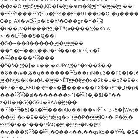
��z�O q5�,K֭D�f��auҵ�9jY"��,��!
�^���Yɑ�S���9T��Q�Or�g����
Q�p_AX�wEp�Ib�h/�Q��gn�Y�}
�u��,:v�H���r;�T#@�����Ko,w
>r��L��S�Q͜��}
�5�~��8��������
��*I���c,��J���/�Or,}c�/̚
��a���*���
�"�ڋ��[�Iu��;�xUPc�*�x��$�.�
�8��/#�,&�q������s��mN�u3��P0�[�t�
�hu�K�u�U��>ĒT�l�x�2k�μ�qZ�9�<
�F7�$�_B8U�Rֶ�<�޻���=��bX$�+�_0�p�=l
����s!�������>`)�1�j�&}�F��
z�U�)�5{�5GJ�8AA���
���5)�R����iAIo��f��vh>"e~5�|Ww:
��`�>�9��*sg�>`�P�!Q+�-P��
�\��^���AQ���N�}
�w.���%��[�Q��<��.��qsXo��Yы�$�j