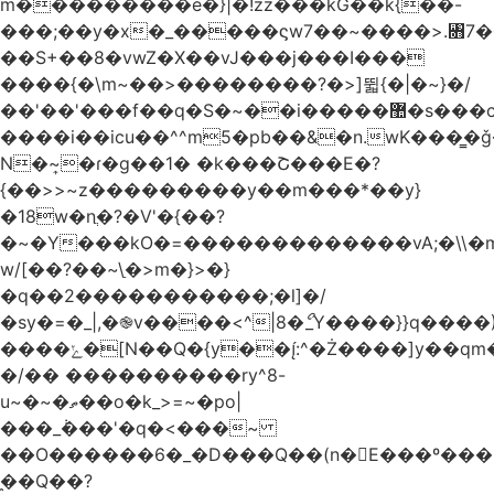
m���������e�}|�!zz���kG��k{��-
���;��y�x�_�����ϛw7��~����>.꧛7�
��S+��8�vwZ�X��vJ���j���ӏ���
����{�\m~��>��������?�>]뛻{�|�~}�/
��'��'���f��q�S�~��i�����޺�s���c�K�>���f}
����i��icu�
�^^m5�pb��&�n.wK���͇�ǧ
N�~͎�ɾ�g��1� �k���Շ���E�?
{��>>~z���������y��m���*��y}
�18w�nֲ�?�V'�{��?
�~�Y���kO�=�������������vA;�\\�m
w/[��?��~\ַ�>m�}>�}
�q��2�����������;�l]�/
�sy�=�_|,�֎v����<^|8�ޯ_Y����}}q����)
����ݺ�[N��Q�{y��:^�Ż����]y��qm�<=m}>�����\�'����/
�/�� ����������ry^8-
u~�~�ތ��o�k_>=~�po|
���_݃���'�q�<���~
��O������6�_�D���Q��(n�E���º���
�̼�Q��?