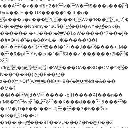
c��A^�<��nR[g2�K v�W�I$���s���
9x%��J- �� US�����2�iIb�o�
=���b�#���1,�:��9_Wz�'B��=_2
C�(���NoRmy�^uQǎ�`��D�wY��p<�/
������,�+J���:�V�ՆxW�����*7���j�
�#=Q �ï�s�8�L�=Ж�����/8�!
����5��i�^��J������<[M�
��&�pfY)y�txj�`�Gl��v`������\@�
3|
<1q�@P= T�W���OA��3D�OM�^S�)#�j��Q�
lv��*��B�}ι�E���
z��X >Q(f(wu�l8+9�{�.Ndt�&���
�M�?
��l��Wjd�V,����~b|H����ޮ4[���n��
r'M6�Ό'wb�_8��K���d���,5����
�dM�/D�F��"��H #}���3�5��؆dq
�fK�l.O��Q!
�a��I�=���9T��VŲ���Z�b�6��Z