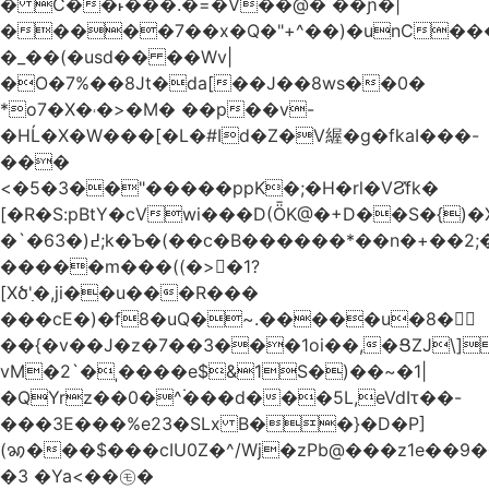
� C��˫���.�=�V��@� ��ɲ�|
�����7��x�Q�"+^��)�unC���
�_��(�usd�� ��Wv|
�O�7%��8Jt�da[��J��8ws��0�
*o7�X�˓�>�M� ��p��v-
�HĹ�X�W���[�L�#Id�Z�V䌂�g�fkaI���-
���
<�5�3��"�����ppK�;�H�rl�VϨ̽fk�
[�R�S:pBtY�cVwi���D(ȪK@�+D��S�{)
�`�6߄(�3;k�Ƅ�(��c�B������*��n�+��2;��^��Q�މ7X�v�b
�����m���((�>򍹐�1?
[Xծ߲'�,ji��u���R���
���cE�)�f8�uQ�~.�����u�8�𠗒
��{�v��J�z�7��3���1oi��,�ՑZJ\]
vM�2`�ˌ����e$&1S�)��~�1|
�QYrz��0�^۬���d���5L,eVdIτ��-
���3E���%e23�SLx B��}�D�P]
(ꩆ���$���cIU0Z�^/Wj�zPb@���z1e��9��{��ܮ�mJ��i�
�3 �Ya<��㋲�