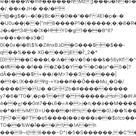
w�)���W�m#������hMzʒ���u�N�li�
�/܉��x�JH� ��/�
@�g$�\~�{�ȳBc��9��"��F4El�p�-�
�U0u��j��|"m8����P1�(�����;�;�8�
J�u�34s�(X�HY0�g1���B^6?
w��x�m�ә3�
0{�0x�I�B\$%�Z#nxB.גDܷ�G���$�$��-
q��%��� XG���jE�Ǐ'_2�*
[D��C���L�:A��V�!)�t��&�56yKf �^
�Ѭ��.�f�� �Z�$�Y�"�O�ja^�5�|?
dĀ����$+��/�M>?�֭�3�����|
�t�L(K��4Ψg-+Ya��#��Ȏ���Mu˽�Q�/
����E�U� �ԌZb�#���������
y7�6�"T0�',�p�1�f'� �����uo3�#
ڄ��4r��0m̸7��ʟ6�ּ=A�>j�n;��ȧ��M����at���7q-
e�*�HvM0=U����HIc���0}J��%�
7j7��FT�e5����Į��z���s��$o!co���A
TO��%W�Ĭ���)\�1A�h
���9~i{6���~D^(�5�S������;�C"