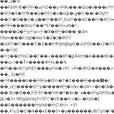
��_3�1x
��FbVܣ��6O��y-#ʇ��;�QU�{���v*�<�e�
�V�S�핵��ӱ��o�b@�:g���\�Oy
���O��i]�,ŋ����S*_Du��4C���An
����BnUᒖ��^57��+uN�",-
����Q�yw>�X�R�B��˯�3m
qm���(@�AЫ:5�Z�}�9!!
�lsX����T,�Z��jH@lgh[�JUG��v2�
�r�X|
�]��{oC��['��<���BT�͢£Âilr�A���8E�,
��q>(��Ť<����4ҧ��%
��i�r8 yI���yd�<`>�02�Φ���J
��_ Dj�|
�f����b��a�D�T�2������׋�/
��_o����O p�I���6�U{⎖c�U4+>�h�[&���
��:$U�ߊS��,��YW.�*�$o�`a��rgGGs�~
䛫J�3+/W}gQՍdqT=O"�VE��h-c�}~�h2b�}
��0������yhi8�C'4+ +5?
��,4"u,G�CI�4��xE��0+�y������JB y0�"