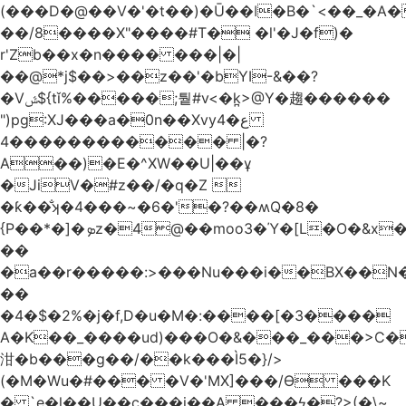
(���D�@��V�'�t��)�Ū��ǀ�B�`<��_�A���Zӏ�=�
��/8����X"����#T� �l'�J�f)�
r'Zb��x�n���� ���|�|
��@*j$��>��z��'�bYI-&��?
�Vݜ${tǐ%�����;퉡#v<�k̪>@Y�趨������
")pg:XJ���a�0n��Xvyع�4
���4��������� |�?
A��)�E�^XW��U|��ұ
�JiV�#z��/�q�Z 
�ƙ��̐ʞ�4���~�6�'�?��ʍQ�8�
{P��*�]�ܤz�4@��moo3�Ύ�[L�O�&x�Ǵ1���L�/@f�o!
��
�a��r�����:>���Nu���i��BX��
��
�4�$�2%�j�f,D�u�M�:����[�3����
A�K��_����ud)���O�&���_���>C�
泔�b���g��/��k���Ì5�}/>
(�M�Wu�#��� �V�'MX]���/Ѳ ���K
� `e�l��U��c���i��A ���ϟ�?>(�\~