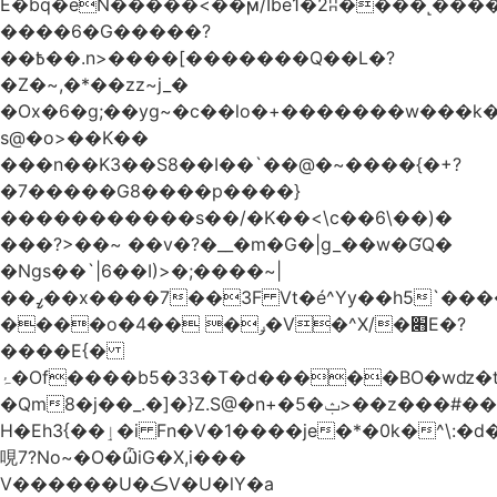
Ѐ�bq�eN�����<��ϻ/Ibe1�2ʭ����˻�����ۍ�
����6�G�����?
��߿��.n>����[�������Q��L�?
�Z�~,�*��zz~j_�
�Ox�6�g;��yg~�c��lo�+�������w��
s@�o>��K��
���n��K3��S8��I��`��@�~����{�+?
�7�����G8����p����}
�����������s ��/�K��<\c��6\��)�
���?>��~ ��v�?�__�m�G�|g_��w�ƓQ�
�Ngs��`|6� �I)>�;����~|
��ߨ��x����7��3F Vt�é^Yy��h5`����ۻ���5�"�}1k�[S��ͪ����l��blw��=��S.u}
����o�ݛ� ��4�V�^X/�׋E�?
����E{�
ۂ�Of����b5�33�T�d�����BO�wǳ�t1
�Qm8�j��_.�]�}Z.S@�n+�5�ݑ>��z���#��,s
H�Eh3{��ٳ�i Fn�V�1����je�*�0k�^\:�d�0�AOoNܰ� vLa��b�@�6��CM��H̷�~��)����h��o
哯7?No~�O�ѼiG�X,i���
V������U�ڪV�U�lY�a