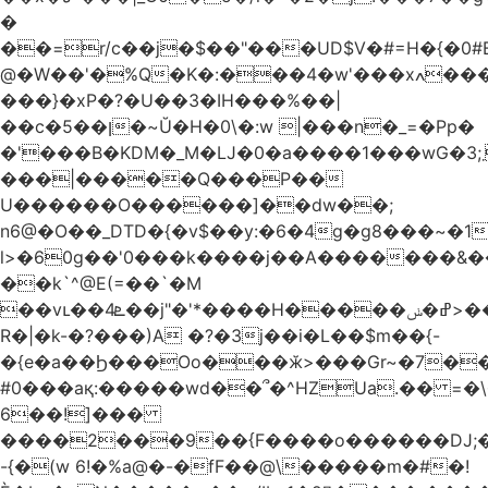
�
��=r/c��j�$��"���UD$V�#=H�{�0#B
@�W��'�%Q�K�:���4�w'���xߍ����r����PV��$�5�������mIz��}d���+h"SWq�w�d�w�Zas(H����qR��g�g��XNS&��9�5�Oȩ�O�
���}�xP�?�U��3�IH���%��|
��c�5��ן�~Ŭ�H�0\�:w |���n�_=�Pp�
�'���B�KDM�_M�Ǉ�0�a����1���wG�3;܂��%M�B�FV������`$)%�x|
���|�����Q���P��
U������O������]��dw��;
n6@�O��_DTD�{�v$��y:�6�4g�g8���~�
l>�60g��'0���k����j��A�������&��;wX���
��k`^@E(=��`�M
��vւ��4ܧ��j"�'*����H�����ߝ�ݭ>���_��I-
R�|�k-�?���)A �?�3j��i�L��$m��{-
�{e�a��Ϧ���Oo���ӂ>���Gr~�7����س~m��F;CZ .!O�ԇ4
#0���aқ:�����wd��՞�^HZUa.�� =�\
6��!]���
����2���9��{F����o������DJ;
-{�(w 6!�%a@�-�fF��@\�����m�#�!