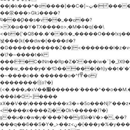
��j�k���*�o����]��C�]~ټ�l̃������7G��ß��ۻ�f�xڰ�}
��泶���>Gkڏ����?
ϥ���Ƿ��s�v��_��ߛ��?
>X�ɷ��Y�TX����o>,�M�4�q{��\
<�b�['�Q8��.�'��!k�_�����O���!xş
뇇���{k{��dw�{����d�?
�G�����������Z��}<�������l�z�
�\?�~����t�k
���I�C�lNn��Rp�Z�ל���iw�`]�_}X9��ᨰ��}
���w_����ɏ�'�ߞϿ�����{�h}y��t�'�?
�~����o�� ������o�^f߾�o/
��������!|{o?�}
(<�.���ޖ�xV��׷������·݇����^��o��M.��΍���_�?
���ӓ�O~]����
xX��V��\��������x3�=�5o���ǋ?'���z
<����x����Zj��Okϟ�����)?�}
ȿ��u�x�w�y�'���?��y8}ѝ�V�>�_��?
���q��6��S�Y�_>��z<ڼ�{���y�%�y���f���:ޚ���s8$