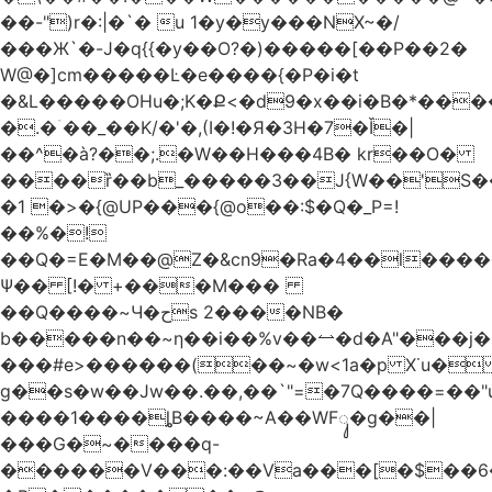
��-")r�:|�`� u 1�y�y���NX~�/
���Ж`�-J�q{{�y��O?�)�����[��P��2�
W@�]cm�����Ŀ�e����{�P�i�t
�&L�����OHu�;K�Ք<�d9�x��i�B�*��
�.�ۤ��_��K/�'�,(I�!�Я�3H�7�Ǐ�|
��^�à?��;.�W��H���4Β� kr��O�
����ȑ��b_�����3��J{W��'S�
�1 �>�{@UP���{@o��:$�Q�_P=!
��%�!
��Q�=E�M��@Z�&cn9�Ra�4��l����
Ψ�� [!� +���M���
��Q����~Ч�حs 2����NB�
b�����n��~ƞ��i��%v��⥎�d�A"���j�
���#e>������(��~�w<1a�p X˙u�
g��s�w��Jw��.��,��`"=�7Q����=��
����1����ȴB����~A��WFᬸ�g��|
���G�~����q-
������V���:��Va���[�$��6�