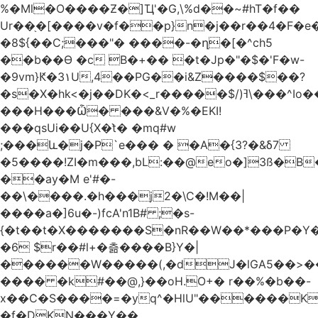
%�Ml�O����Ƶ�]Ҵ'�G,\%d��~#hT�f��
Ur��֖�[����v�f��p}n�j��r��4�F�
�8${��C;���"� ����-�ղ�[�^ch5
��b��Ɵ �c B�+�� �t�Jp�"�$�'F�w-
�9vm}Ԟ�3۱U,4��PG��i&Z����$��?
�s�X�hk<�j��DK�<_r�����$/)ߔ\���^Io��(�9�x��g�s��S�\"FH�BwN�Q�
���H���Ѽ� ���&V�%�EKI!
���qsUi��U{X�t̀� �mq#w
;���և�j�P`e��� � �A�{3?�&δ7
�5����!ZI�m���,bL:��@eo�]3ß�B
��ay�M e'#�-
��\����.�h���j2�\C�!M��|
����a�]6u�-)fcA'n1B# ;�s-
{�t��t�X�������S�nR��W��*���P�Y�
�6 $r��#l+�츪���� B}Y�|
������W�����(,�dJ�lGA5��>��@A�X��
���� �k#��@,}��oH.O+� r��%�b��-
x��C�S����=�yq^�HlU"������K
�f�DKN���Y��