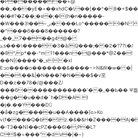
�Р��������+@
��_���yE�+��xhdC�\��[��^�8�+$�
�I�#?�Z��;�s�;�l{h�n�����-
�W���ݭ~��!3����Lo^�����I�N C��k������������P�A�8~�^X�#e5�����G6���^x��� )
�^���6���8������
?
_��_7����g4@�
ܥs���\�����3�ȃ/Q���;� �2�?7?\�/
�8^,p*��-^m 11���n�@���*@Z��!
��N|{����"�_x�xl
Eߏo����o�������&����~>N&W�w� �|
��\��&|�N���?�N���$�v至
D��z��78�/@���Z/
���6������������'��_��Ь�� Ѱ콂
��g��u��d�`h�D�A l
�j�.��Y���D
�å�zg�����u��A����߫}o>Ko
v(f����Q�b�\z.�&�&H�Z����Aj�
�-T3��N)��cPZ���6i�;P�L?
C$�=���"�dvؔ�|�~)