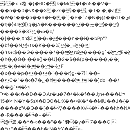
i�<.x格 �}�6D�ͥ]k�Mc�f�n5��V�-
��ɑ��0�v&��3 �Zs� I��, �T�;�;�a}
�W�1���a��6�Ͱ��`)�P�`Z�N�j@��dT�ېN*��ruh���5����P�H�%��'(9vS#�����G�I�l�
�ђ�}4hI[\g�̠iA�K�����������}
����$�37�Ԃ�e/
�]���;Xh$Z��˫����ո��i��bPp"?
�bf��N+ts�K���%)�_=�
�'(s+:$��G�����*��rx����g`� E�
�h�,�G� ��e{)��U]�2�$�&{p�����,��;
d�;�e�i��� �- F
�x���p����`���r}g-�7}1,��-
�C�^��:�7�,˱�h����_1��]dx=��/
��@`�
¯>��
:��D��O.Ar�u�7�\�k�f��J;n+���L
15�N�Y�5sX�DQӨ�L:X��K�*��MiU��J�{
����z"A�Q��[��ܲV����Xʌ����hh�NA
�-R���.��+�
@ ͎޵`��"���>�*��,8�y�7���C|
�*¤F�����h�ːN�/rɎ��a-