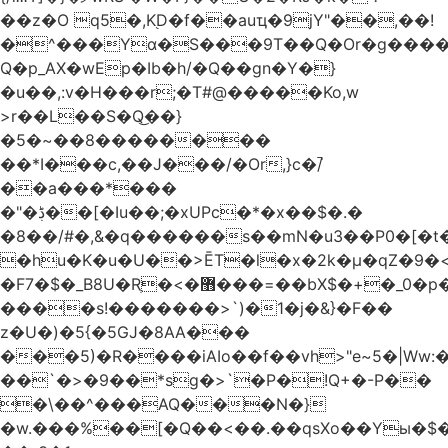
��z�O q5�,K֭D�f��auҵ�9jY"��,��!
�^���Yɑ�S���9T��Q�Or�g����
Q�p_AX�wEp�Ib�h/�Q��gn�Y�}
�u��,:v�H���r;�T#@�����Ko,w
>r��L��S�Q͜��}
�5�~��8��������
��*I���c,��J���/�Or,}c�/̚
��a���*���
�"�ڋ��[�Iu��;�xUPc�*�x��$�.�
�8��/#�,&�q������s��mN�u3��P0�[�t�
�hu�K�u�U��>ĒT�l�x�2k�μ�qZ�9�<
�F7�$�_B8U�Rֶ�<�޻���=��bX$�+�_0�p�=l
����s!�������>`)�1�j�&}�F��
z�U�)�5{�5GJ�8AA���
���5)�R����iAIo��f��vh>"e~5�|Ww:
��`�>�9��*sg�>`�P�!Q+�-P��
�\��^���AQ���N�}
�w.���%��[�Q��<��.��qsXo��Yы�$�j