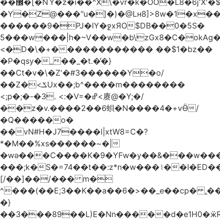
��޼�[�NΎ�z�i��^X\�vr�k�OO�L8�6j'X'�$�O���� �l�,���`�n�`��[���T��a{�-
�Y�Z@���"u�]�)�@Lʜ8]>8w�1�x
������9�PJ�IY�ջxЯO$DB��0�5S�
5���w���|h�~V��w�b\zGx8�C�okAg�
<�D�\�+������������ ��$1�bz��
�P�qsy�_��_�t.�̓�}
��Ct�v�\�Z'�#3������Y�o/
��Z�<ݎUx��;b^����m��������
<;p�;�-�3. <:�V=�ߝ<赓@�Y;�/
��z�v.����2��6蛽�N����4�+vӪ/
�Q�����o�
��vN#Н�J7����l|xtW8=C�?
*�M��%xs������~�|
�wǝ���C����K�9�YFw�y��&���w��
���;k�S�=74��t��:z*n�w���⌇��I�ED
[/��]��/��� m�
^���(��E;3��K��a��6�>��_e��cp� ,
�}
��3���89��L)E�Nn�����d�e1H0�ӝR