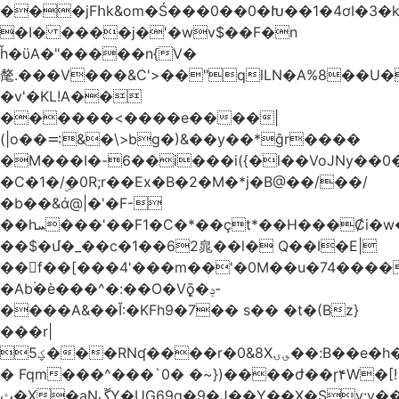
���jFհk&om�Ś���0��0�Խ��1�4ơI�3�
�I� ����j�'�wv$��F�n
ȟ�ϋA�"�����n{V�
氂.���V���&C'>��"qlLN�A%8��U
�v'�KL!A��
������<����e����|
(|o��࠺&�\>bg�)&��y��*ĝr����
�M���I�-6��i���i({�l��VoJNy��0
�C�1�/ۣ�0R;r��Ex�B�2�M�*j�B@��/��/
�b��&ά@|�'�F-
��hܚ���'��F1�C�*��ҫt*��H���Ȼi�w�_Z���aB����H
��$�մ�_��c�1��62㿡��l� Q��I�E|
��f��[���4'���m��'�0M��u�74����
�Ab۬�è���^�:��O�V݈ǭ�ݚ-
����A&��Ĭ:�KFh9�7�� s�� �t�(Bz}
���r|
ؼ5���RNʠ����r�0&8X؈ۍ��:B��e�h�h��1�F��FtÓc�LLW��5p�ZyyC�QX���v�@��0j�3��x���2���
� Fqm���^���`0� �~})����ժ��ɼ۴W�[!
ث�X�aNڱY�UG69q�9�J��Y��X�Sy:y��8�H~2,w�J4��z�T7F���߲"�&�-