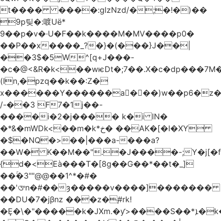
t���� ����:glzNzd/�;�!�)��
9p팆�:喥Uë*
9��p�v�·U�F��k����M�MV����p0�
��P��x����_?�}�(���}J��|
��3$�5W^[q+J���-
�c�@<&R�k<��wѥDt�;7��.X�c�dp���7M�
(In,�pzq��k��:Z�
x������Y������a�ٌ��)w��p6�z�
/-��3 F7�1j��-
����i�2�j���� k�i lN�
�*&�mWDk<��m�k*خ� ��AK�[�I�XY
�$�NQ�>��|���a-���a?
��W� K��M��".�J����-;Y�j[�f
{d�<Eà���T�[8g��G��*��t�_]
��ۚ�3""@@��1^*�#�
��'ᤅn�#��ȝ�����v����]�������
��DU�7�jβnz ���z�֚#rk!
�Ȩ�\�"�����k�JXm.�ƴ>����S��*ܐ�k��nJ�