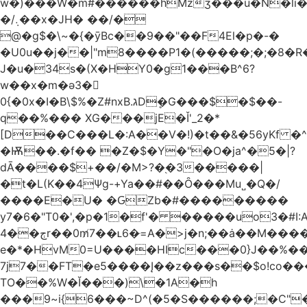
w�)���W�m#������hMzʒ���u�N�li�
�/܉��x�JH� ��/�
@�g$�\~�{�ȳBc��9��"��F4El�p�-�
�U0u��j��|"m8����P1�(�����;�;�8�
J�u�34s�(X�HY0�g1���B^6?
w��x�m�ә3�
0{�0x�I�B\$%�Z#nxB.גDܷ�G���$�$��-
q��%��� XG���jE�Ǐ'_2�*
[D��C���L�:A��V�!)�t��&�56yKf �^
�Ѭ��.�f�� �Z�$�Y�"�O�ja^�5�|?
dĀ����$+��/�M>?�֭�3�����|
�t�L(K��4Ψg-+Ya��#��Ȏ���Mu˽�Q�/
����E�U� �ԌZb�#���������
y7�6�"T0�',�p�1�f'� �����uo3�#
ڄ��4r��0m̸7��ʟ6�ּ=A�>j�n;��ȧ��M����at���7q-
e�*�HvM0=U����HIc���0}J��%�
7j7��FT�e5����Į��z���s��$o!co���A
TO��%W�Ĭ���)\�1A�h
���9~i{6���~D^(�5�S������;�C"