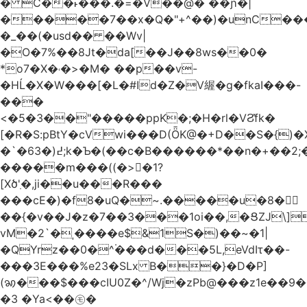
� C��˫���.�=�V��@� ��ɲ�|
�����7��x�Q�"+^��)�unC���
�_��(�usd�� ��Wv|
�O�7%��8Jt�da[��J��8ws��0�
*o7�X�˓�>�M� ��p��v-
�HĹ�X�W���[�L�#Id�Z�V䌂�g�fkaI���-
���
<�5�3��"�����ppK�;�H�rl�VϨ̽fk�
[�R�S:pBtY�cVwi���D(ȪK@�+D��S�{)
�`�6߄(�3;k�Ƅ�(��c�B������*��n�+��2;��^��Q�މ7X�v�b
�����m���((�>򍹐�1?
[Xծ߲'�,ji��u���R���
���cE�)�f8�uQ�~.�����u�8�𠗒
��{�v��J�z�7��3���1oi��,�ՑZJ\]
vM�2`�ˌ����e$&1S�)��~�1|
�QYrz��0�^۬���d���5L,eVdIτ��-
���3E���%e23�SLx B��}�D�P]
(ꩆ���$���cIU0Z�^/Wj�zPb@���z1e��9��{��ܮ�mJ��i�
�3 �Ya<��㋲�