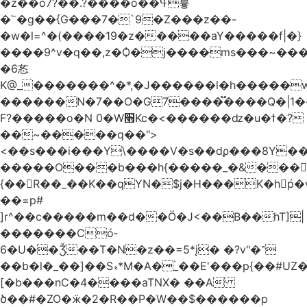
�z��o7?��.?����o��ߟ륳
�՟�g��{G���7�`9�Z���z��-
�w�l=^�(����19�z�����aY�����f|�}
����9^v�q��,z�Ѻ�j����ms���~������h�
�6㣽
K@_�������^�*,�J������l�h�����w
������N�7��O�G7����֟����Q�|1�
F?�����o�N 0�W׫Kc�<������ǳ�u�ϯ�?
��~�����q��">
<��s���i���Y\����V�s��dϼ���8Y�
�����O���b���h{�����_�&���
{��R��_��K��qYN�$j�H���K�hp҆�
��=p#
]r^��c�����m��d��Ö�J<��B��hT]|
�������Có­
6�U��Ǯ��T�N�z��=5*į� �?v"�־
��b�l�_��]��Sޑ*M�A�۬_��E'���p{��#UZ�D\1��%\9�<0Kl�>:
[�b���nC�4����aTNX� ��A
ծ��#�ZO�ӝ�2�R��P�W��$������p