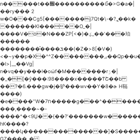
n�����t��׮����������ޯu�>G�a�|
��ry��� 2
w�O���Cg5[�������j7Qt�\-�?_̢��k�
������Kl�����O_�|
����V�ȯ�N���ZP[<�}�ؼ_��'���珀
������
��������֯����ݏ��{�Z�>8[�V�}
<�~y��p�X�^^Z��������ۻ��Qp��u���\�m���k�?
�l>|__��Vg|
n�vq��y���I�oώf�M�������rۯ�|
�_�[�ŷ���:98����xֹ�����ͳՇ��b
��?�6.���gw�j�驴���wv��Y�8�ɚ H䩹
����}
�e����''W�ח7�����g���^�������և����>�����%H�����_�?
���,����~�-
����^�<9Џ��{��?'�������w�������9z�
̛hK����?
����կ��������������]�S�����o�
GZ����_�