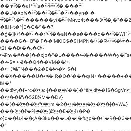
��h��a{*a��!���
��U�Xp%�������yn� �
�\�������y{�:Mӥvz4t���3�j�"��
�&H-t�^|E�Q�͗^��?
�ǵ�]k/f����r"��aN��s����d���W}`
����G�~B"�lF��'MK]C$�9H4PN��R�
t2{l��B(��.�C
P⩃v�#��[��xjp�"�L���������W�y�F
�$= {��Q4��VM��
� '@&TN���2�E��5�!
��X�����U��[R�O�'���q(N+�����+���
䫁�/
��d,�fⵧrc�a>j��sV��]�^&d�]$�SgVn�J��
���Ѭ�52B%M��Dv}
��(����"mi�2�����j�vWܬ}
��� �ȓ�P�(ѽ�E�i\�P�
o]q��և4��;A�3ku���L��l�%ȝp��(1�R��
�"