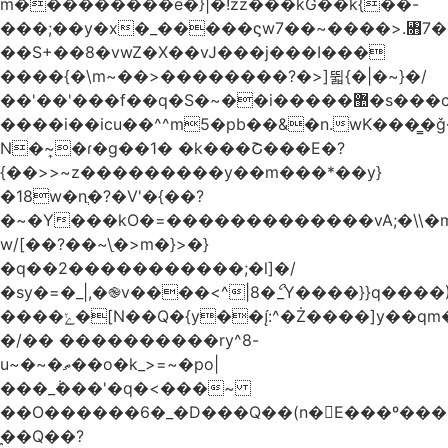
m���������e�}|�!zz���kG��k{��-
���;��y�x�_�����ϛw7��~����>.꧛7�
��S+��8�vwZ�X��vJ���j���ӏ���
����{�\m~��>��������?�>]뛻{�|�~}�/
��'��'���f��q�S�~��i�����޺�s���c�K�>���f}
����i��icu�
�^^m5�pb��&�n.wK���͇�ǧ
N�~͎�ɾ�g��1� �k���Շ���E�?
{��>>~z���������y��m���*��y}
�18w�nֲ�?�V'�{��?
�~�Y���kO�=�������������vA;�\\�m
w/[��?��~\ַ�>m�}>�}
�q��2�����������;�l]�/
�sy�=�_|,�֎v����<^|8�ޯ_Y����}}q����)
����ݺ�[N��Q�{y��:^�Ż����]y��qm�<=m}>�����\�'����/
�/�� ����������ry^8-
u~�~�ތ��o�k_>=~�po|
���_݃���'�q�<���~
��O������6�_�D���Q��(n�E���º���
�̼�Q��?