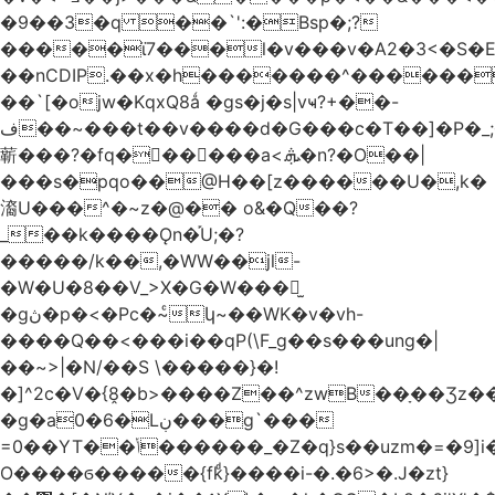
�9��3�q ��`':�Bsp�;?
�����ϊ7���l�v���v�A2�3<�S�E
��nCDIP.��x�h�������^������
��`[�ojw�ΚqxQ8ǻ �gs�j�s|vҹ?+��-
ف��~���t��v����d�G���c�T��]�P�
_
龩���?�fq������a<.ܞ�n?�O��|
���s�pqo��@H��[z������U�,k�
㵝U���^�~z�@�� o&�Q��?
_��k����Ǫn�֡U;�?
�����/k��,�WW��jl-
�W�U�8��V_>X�G�W���𾶲̫
�gڽ�p�<�Pc�~ͨկ~��WK�v�vh-
����Q��<���i��qP(\F_g��s���ung�|
��~ >|�N/��S \�����}�!
�]^2c�V�{8̭�b>����Z��^zwB��ָ��Ʒz�
�g�a0�6�Lڹ���g`���
=0��YT��ݳ������_�Z�q}s��uzm�=�9]i��?
O����ϭ�����{fkͩ}����i-�.�6>�.J�zt}