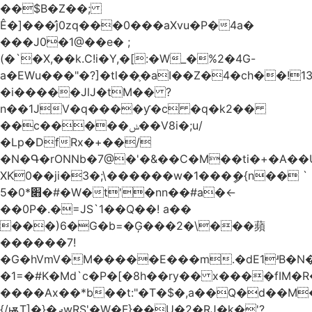
��$B�Z��;
Ê�]���̛j0zq���0���aXvu�P�4a�
���J0�1@��e� ;
(�`�X,��k.C!i�Y,�[:�W_�%2�4G-
a�EWu���"�?]�tl��֛�aI��Z�4�ch��!
�i�����JlJ�tM�� ?
n��1JV�q����ƴ�c �q�k2��
��c�����ݭ��V8i�;u/
�Lp�DfRx�+��/
�N�Գ�rONNb�7@�'�&��C�M��ti�+�A��
XK0��ji�3�;\������w�1���ީ�{n�� `
5�׋*0�#�W�t'�nn��#a�<-
��0P�.�=JS`1��Q��! a��
���)6�G�b=�Ģ���2�\���蘋
������7!
�G�hVmV�M�����E���m.�dE1ʴB�N�
�1=�#K�Md`c�P�[�8h��ry�� x����fIM�R
����Ax��*b��t:"�T�$�,a��Q�d��M�
{/ѭT]�}�ދwRS'�W�F}��U�2�RJ�k�'?