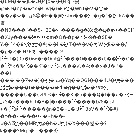
�8M���]L�U�ʺ[o���Fg`-뵺
@�J�dg��t<�Uwj�r�6�ְWnJ�s*��
��y�w�~ى&@�E��@ Jm����g�ˮ�(kA��b�^"���3���4�q��E$�J���`�%�y�JcX����2��R�,q0��3�
㩷
�N0���`��52B�����g�Xc@�ц�e��3[
�XJy���� om�Q��p� 9��$E�
Y.�|`4�9�刾��iI� T�W�v�WB���/
�p�%� H*F0����D!
[ր1�(0p�0iw�:�0m!@���0����d)���G
�*<�%��K˚�; y~.���y\�4;��>�J� "�
��}
���I��7+s�]��Iٮ�Yq��QGi���4U�����
����t������ԃ�g����*#X
�����U��szPL<���Kͺ�b���Q�I��#�
_73�e���h T�8�|�r�������{V8�ٺ!!
+�{u�����ģn�6�+�:J!8oV���#}
�*����� _�~h��-
ݍ�AZ��MR@�h�U)�X���쎑��݁?
k���٪Mq`����3}