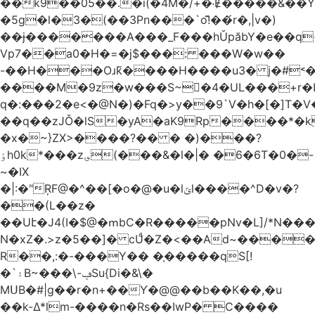
��k9��05��.�i(�4M�/+�˸Ɇ�����&��Y�הl���c�1:�[��5�y؏l��c��8`�/
�5g�l�3�(��3Pn���`o!͊��́r�,|v�)
��ɉ�������A���_F���hǓpăbY�e��q(
Vp7��a0�H�=�j$���: ���W�w��
-��H���Oɹk̃����H����u3� j�#˂��
����M�9z�w���S~�4�UL���+r�
q�:���2�
e<�@N�)�Fq�>y��9`V�һ�[�]T�
��q��zJǑ�lS�yA�aK9Rp����*�
�x�~}ZX>����?�� � �)���?
ٶh0k*���z؈(���&�l�|� �6�6T�0�-
~�IX
�|:�"ŖF@�^��[�o�@�u�lݶl����^D�v�?
��(L��z�
��Uէ�J4(I�$@�ՠbC�R�����pNv�L]/*N��
N�xZ�.>z�5��]� cUͩ�Z�<��Ad~�������T�
R��,:�-���Y�� �֤�����qS[!
�`۽B~���\-ݠSu{Di�&\�
MՍB�#|g��r�n+��Ƴ�@@��b��K��,�u
��k-Δ*lm-����n�Rs��IwP� C����