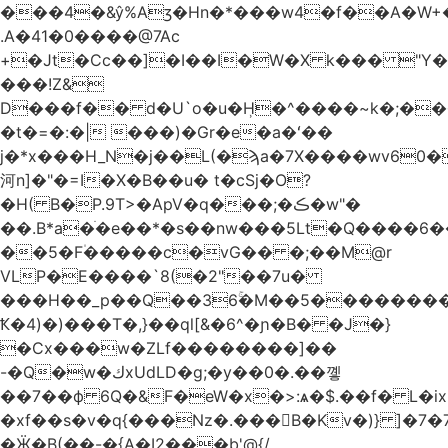
.A�41�0����@7Ac
+�Jt�Cc��]�I��I�W�X k��� "Y
���!Z&
D���f�� d�U`o�u�H̹�^����~k�;��
�t�=�:�| ���)�Gr�e�a�ʻ��
j�*x���H_N�j��L(�ϡa�7X����wv׈�60pM�
河n]�"�=I�X�B��u� t�cSj�O?
�H( B�P.9T>�ApV�q���;�ڪ�w"�
��.B*a�ֺ�e��*�s��nw���5Lt�Q����6
��5�F۠�����c�vG�� �;��M@r
VLP�E����`8(�2"��7u�
���H��_p��Q��36ۚ�M��5���������U
Ҟ�4)�)���T�,}��ql[&�6^�ɲ�B� �J�}
�Cx���w�ZLf��������]��
-�Q�w�كxUdLD�g;�y��0�.��꼫
��7��ф 6Q�&F�eW�x�>:ѧ�$.��f� L�ix
�xf��s�v�q{���Nz�.���B�Kv�)} ]�7�7{��]�j�yИW��ۦ6ٰٖ�M}
�Ӝ�B(��-�{A�I2���b'@{/