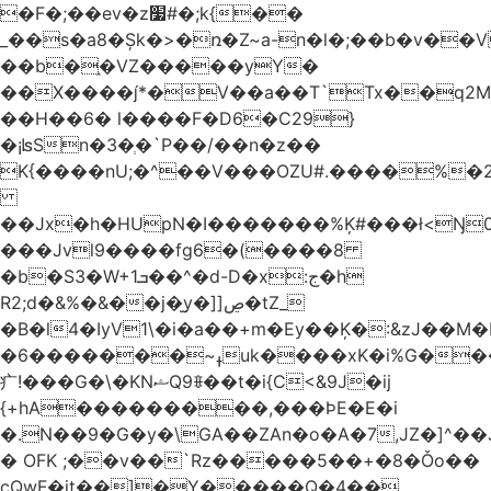
�F�;��ev�z׷#�;k{��
_��s�a8�Șk�>�ռ�Z~a-n�l�;��b�v�
��b�֑�VZ�����yΥ�
��X����*�V��a��T`Tx��q2M[
��H��6� l����F�D6�C29}
�¡ʪSn�3�ְ�`P��/��n�z��
K{����nU;�^��V���OZU#.����%�2
��Jx�h�HUpN�I�������%Ķ#���ł<Ŋ0
���Jvl9����fg
6�(����8
�b�S3�W+1ܒ��^�d-D�x:ج�h
R2;d�&%�&��j�̫y�]]ڝ�tZ_
�B�l4�IyV1\�i�a��+m�Ey��Ķ�:&zJ��M
�ߪ~�������6uk����xK�i%G����^��Ai�^rN���Ň�0���p���L>�
⽧!���G�\�KNޝQ9ꎖ��t�i{C<&9J�ij
{+hA���������,���ϷE�E�i
�.N��9�G�y�\GA��ZAn�o�A�7,JZ�]^�
� OFK ;��v��`Rz�����5��+�8�Ǒo��
cQwF�it��]�Y�����Q�4��