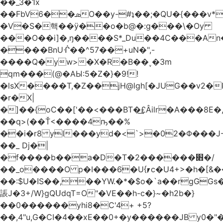
��_3�1x
��FbVܣ��6O��y-#ʇ��;�QU�{���v*�<�e�
�V�S�핵��ӱ��o�b@�:g���\�Oy
���O��i]�,ŋ����S*_Du��4C���An
����BnUᒖ��^57��+uN�",-
����Q�yw>�X�R�B��˯�3m
qm���(@�AЫ:5�Z�}�9!!
�lsX����T,�Z��jH@lgh[�JUG��v2�
�r�X|
�]��{oC��['��<���BT�͢£Âilr�A���8E�,
��q>(��Ť<����4ҧ��%
��i�r8 yI���yd�<`>�02�Φ���J
��_ Dj�|
�f����b��a�D�T�2������׋�/
��_o����O p�I���6�U{⎖c�U4+>�h�[&���
��:$U�ߊS��,��YW.�*�$o�`a��rgGGs�~
䛫J�3+/W}gQՍdqT=O"�VE��h-c�}~�h2b�}
��0������yhi8�C'4+ +5?
��,4"u,G�CI�4��xE��0+�y������JB y0�"