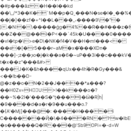
�#p���âz�H��l��kd
��\_/*3��K�`M��p�Q˷���N�se�I�˷��%��ۍ�_���W�00Į�J�r��H��(L��L6����iuɔ^e�MrX���5O���g�����݄9OӘ�����j��T����@�ҕ8���j
��j�]��zf�+^I��L� ��_˖����9\�"�
).�N:�\�����ǵg�4%��R��#���z�!
��Z��@��li�P<��`45k�U����0����
�vl�tp�\>e�D\�NK�f4�V��H�m!���<�
��e�[�r5���r~aM�x�̆���XDn�
���]-;z��;ю�j�k��a�6�~uP��3i��c���k
t�xܳ��z"���&#>
���J�K�&h����qUx��4h֕�R�Gy���&
<��!b��D-
@�z��o�N�2��J����*ѧ���?
��H0Zv=HU:>!��k���o�?
��~%�2I�'���S�"ţ���}�Ӹ�R|h|
�9����d�a�r�9��u���o.?
�{A'�Mj]���@�: ����H����i
C�������Ҋ�\�4���RN�י1w�IbE!
�s������Q�!R��I�@'Sb9OPi=�-d=W