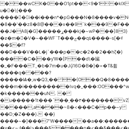
���wCK�0��O1pt��<9�1�klX
u��\{���
�����i��i���n*�pG���N�8����v�N
�8��'��z8�8@���x��9`k���9�F�
��J�ֵA8j�G]�����ړ���kj�~wP���]83}
�ƶ�m��V�~��WF`T���ݮ��qȶ����-s[�ꏶ
��$�f?
��D���V��L�j`���p��c�2��2��hζ�}
����C�|̵��ƴW�[P��d\�贜
�_�F���Tˍ�b�7m�u�Jű̩16G�B�]�=�T&횖
����q� ���?
�����Ѩ�,w�Q3,�� �{O��Q�8�����O
���m�i���������lvq�_���:OO���^w
�k�������uN. �
�u�����1t���`��˳��۳�������v
����,a���~8�<���C�p��~y
��D;�Z���}. ��}
����~�]���7'W������a��:�����
�v�<~߃��j>���&����p�<��&���<����