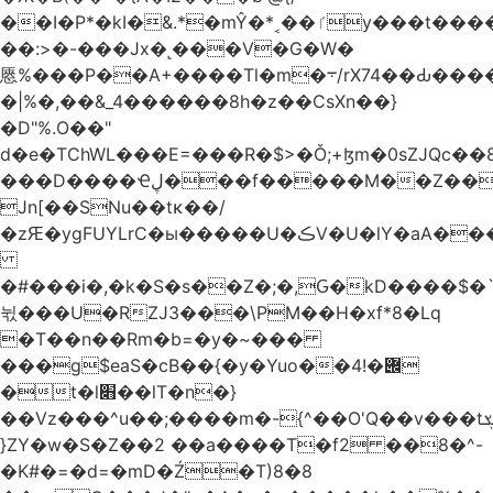
��I�P*�kI�&.*�mŶ�*˱��ٵy���t�����c�4'��cU'����d9�8��F��Y�a<.+�H�6���V��0����ԲT���|2�!j�YwP����oO��1u�B�ki/
��:>�-���Jx�˻���V�G�W�
㥦%���P��A+����Tl�m�܋/rX74��Ԃ����u�Zu��W�s4}
�|%�,��&_4������8h�z��CsXn��}
�D"%.O��"
d�e�TChWL���E=���R�$>�Ǒ;+ɮm�0sZJQc��8N���mۂX��#M�Q؃eM������zuz
���D����Ҽڸ���f�����M��Z��&ƕ�
Jn[��SNu��tĸ��/
�zԘ�ygFUYLrC�ы�����U�ڪV�U�lY�aA���
�#���i�,�k�S�s��Z�;�,Ԍ�kD����$�`�}@���b�`��⑴�1s
뉛���U�RZJ3���\PM��H�xf*8�Lq
�T��n��Rm�b=�y�~���
���g$eaS�cB��{�y�Yuo��݌�!4
�t�l׋��lT�n�}
��Vz���^u��;����m�-{^��O'Q��v���tܮ�H%��f�D��x����GMOY;���VF@���V�Ťg�%u(&12��mI��ɔ�yIt�iz��h4���ۓ�>���֪�h:_���W00
}ZY�w�S�Z��2 ��a����T�f2 ��8�^-
�K#�=�d=�mD�Ź�T)8�8