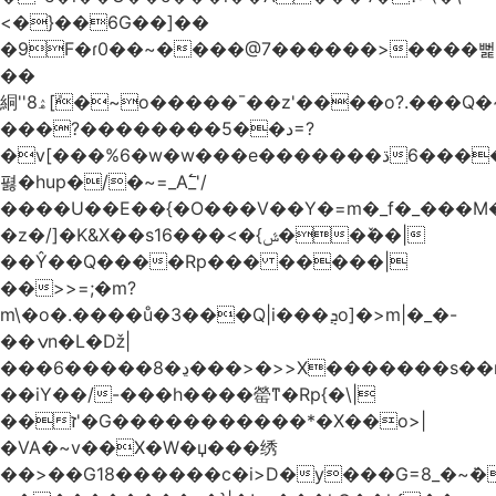
<�}��6G��]��
�9F�ɾ0��~����@7������>����뻝
��
絧''8ۿ[ܽ�~ο�����¯��z'����o?.���Q�~��t��/
���?��������5��د=?
�v[���%6�w�w���e�ڌ�������6���[�����
폃�hup�/�~=_A߱_'/
����U��E��{�O���V��Y�=m�_f�_���M
�z�/]�K&X��sݜ}�>���16��ٚ��|
��Ŷ��Q����Rp��� �����|
��>>=;�m?
m\�o�.����ů�3���Q|i���ܯo]�>m|�_�-
��ݍn�L�ǅ|
���6�����8�ڍ���>�>>X�������s��r��U�ş�-
��iY��/-���h����罃ͳ�Rp{�\|
��ז'�G�����������*�X��o>|
�VA�~v��X�W�џ���绣
��>��G18������c�i>D�y���G=8_�~ܿ�>