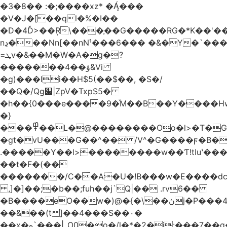
�3�8�� :�;����xz* ����
�V�J�[��ql�%�I��
�D�4Ď>��Ŗ\���ֶ��G�����RG�*K��'��
nڍ���Nn[��nN¹���6��� �&�Y�`�����-
=ܜv�&��M�W�A�g�?
�������4��ۋ&Vi
�g)���Iܹi��H$5(��$��, �S�/
��Q�/Qg՗|ZpV�TxpS5�
�h��{0���e����9�ͯM��B��Y����
�}
���߾��L�@��������Oo�l>�T�GO���p{�*�Smmn������GM���A��?
�gt�vU���G��^�� /V^�G����ϝ�B�
.�����Y��l>��������w��Ƭ!tIuʽ��
��t�F�(��
�������/C��A�U�!B���w�E����dc
,]�]��;�b��;fuh��j`Q|�� .rv6��
�B����eO��w�)@�{�\��ڽj�P���4$%��ܑ
��&��(t ]��4���S��٠�
͏��x�ه`���|_O0�o�/l�*�2�j:���7��g�/