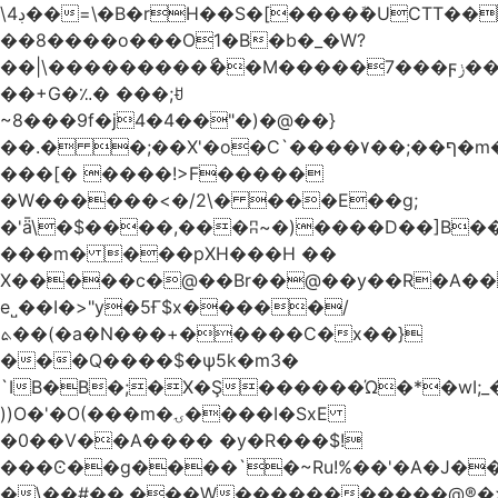
\4ڊ��=\�B�rH��S�[����ܽ�UCTT��+$PV�s��I�?
��8����o���O1�B�b�_�W?
��|\���������ޯ��M�����7���ϝݫ���OW|
��+G�؉� ���;ꀀ
~8���9f�j4�4��"�)�@��}
��.� �;��X'�o�C`����۷��;��ף�m����;����3��"�����6�Pg����#ͨ�?
���[� ����!>F�����
�W������<�/2\� ���E��g;
�'ǟ\�$����,���ʭ~�)����D��]B��_vܝ���>�6���{(���ZH�W�4x��S���8���Ek
���m� ���pXH���H ��
X�����c�@��Br��@��y��R�A��
e˽��I�>"y�5Ғ$x�����/
ܬ��(�a�N���+�����C�x��}
���Q����$�ψ5k�m3�
`IB�B�;�X�Ş������Ώ�*�wI;
))O�'�O(���m�ۍ����I�SxE
�0��V��A���� �y�R���$!
���Ͼ��g����`�~Ru!%��'�A�J��
�\��#��.���W�����������@®�>�b��