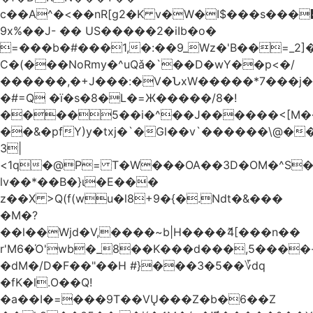
c��A^�<��nR[g2�K v�W�I$���s���
9x%��J- �� US�����2�iIb�o�
=���b�#���1,�:��9_Wz�'B��=_2
C�(���NoRmy�^uQǎ�`��D�wY��p<�/
������,�+J���:�V�ՆxW�����*7���j�
�#=Q �ï�s�8�L�=Ж�����/8�!
����5��i�^��J������<[M�
��&�pfY)y�txj�`�Gl��v`������\@�
3|
<1q�@P= T�W���OA��3D�OM�^S�)#�j��Q�
lv��*��B�}ι�E���
z��X >Q(f(wu�l8+9�{�.Ndt�&���
�M�?
��l��Wjd�V,����~b|H����ޮ4[���n��
r'M6�Ό'wb�_8��K���d���,5����
�dM�/D�F��"��H #}���3�5��؆dq
�fK�l.O��Q!
�a��I�=���9T��VŲ���Z�b�6��Z