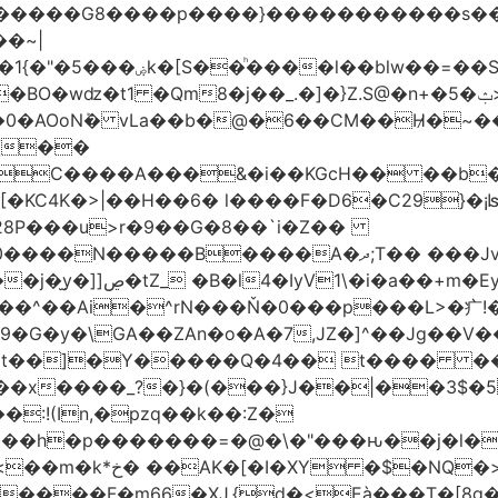
���G8����p����}�����������s ��/�K��
�~|
�VC����A���&�i��KGcH�� ��b
KC4K�>|��H��6� l����F�D6�C29}�¡ʪS
28P���u>r�9��G�8��`i�Z��
��Jx�h�HUpN�I�������%Ķ#���ł<Ŋ0���
G�y�\GA��ZAn�o�A�7,JZ�]^��Jg��V��
t��]�Y�����Q�4�� t���� ����:
�x����_?�}�(���}J��|��3$�5
:!(In,�pzq��k��:Z�
�h�p�������=�@�\�"���ԋ��j�l�F��
>��|���a-���a?
����F�m66�XJ.{d�<Eà���T�[8g��