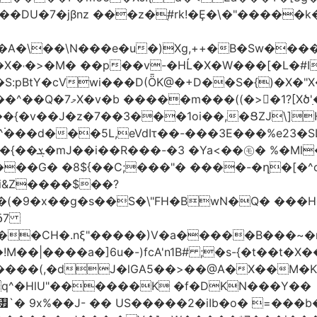
jβnz ���z�֚#rk!�Ȩ�\�"�����k�JXm.�ƴ>
A�\��\N���e�u�)Xg,++�B�Sw����
�X�˓�>�M� ��p��v-�HĹ�X�W���[�L�#I
�S:pBtY�cVwi���D(ȪK@�+D��S�{)�X�"
��{�v��J�z�7��3���1oi��,�ՑZJ\]
^۬���d���5L,eVdIτ��-���3E���%e23�
d��~#hT�f��
���G� �8${��C;���"� ����-�ղ�[�^
�i&Z����$��?
&δ7
��CH�.nξ"�����)V�a�����B���~�m
!M��|����a�]6u�-)fcA'n1B# ;�s-{�t��
J�lGA5��>��@A�X��M�K�)���ݜ�LE�^��_�M}���� �k
q^�HlU"������K �f�DKN���Y��
`� 9x%��J- �� US�����2�iIb�o� =���b