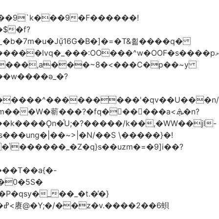
��9`k���9�F������!
�b�7m�u�Jű̩16G�B�]�=�T&횖����q�
����lvq�_���:OO���^w�OOF�s����pމ
����,a���~8�<���C�p��~y
��w����ǝ_�?
�������^���������'�qv��U���n/
̇Vm���W�龩���?�fq������a<.ܞ�n?
k����Ǫn�֡U;�?�����/k��,�WW��jl-
�0�5S�
�qsy�_��_�t.�̓�}