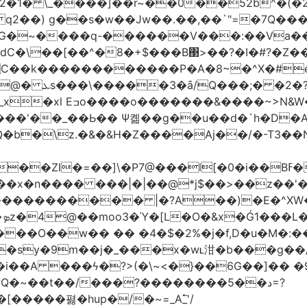
2�1� \_��
��]��r~��0��52b^�(�
 q2��) g��s�w��Jw��.��,��`"=�7Q�
�~����q-������V���:��Va���
�\��[��^�8�+$���B΃>��?�I�#?�Z��;
7?\�/�8^,p*��-
�&|�N���?�N���$�v至
'��_��Ь�� Ѱ콂��g��u��d�`h�D�A
Q�b�\z.�&�&H�Z����Aj��/�-T3��N
�]\�P7@���l[�0�i��Bߓ�՝�.d�,�$��U��v�!
 ���|�|��@*j$��>��z��'�bYI-&��?�Vݜ${tǐ%���
�
��O��w�� �� �4�$�2%�j�f,D�u�M�:
�sy�9m��j�_���x�wʟ泔�b���g��
��i��A ���ϟ�?>(�\~<�}��6G��]�