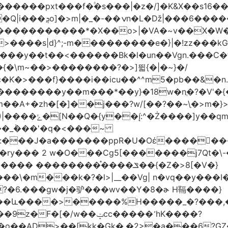
�|�z�/]�K&X��sݜ}�>���16��ٚ��|��Ŷ��Q����Rp���
�����s��r��U�ş�-
>����s|d}^;-m���������e�}|�!zz���k
���у��t��<������Bk�l�un��Vgn.���С�
�\m~��>��������?�>]뛻{�|�~}�/
q�S�~��i�����޺�s���c�K�>���f}����i��icu�
�^^m5�pb��&�n
��������y��m���*��y}�18w�nֲ�?�V'�{
��A+�zh�[�
]��j���?w/[��?��~\ַ�>m�
��\�'����/�/��
:���J�a�������ppR�U�Oέ�����ٍ��
?�6.���gw�j�驴���wv��Y�8�ɚ H䩹����}
��ݓcc����� ̛hK����?
��AD>��[kk�Gk�,�2>�a���6?