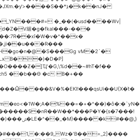
����S��*ܐ�k��nJ�
_YN���#= �_��(�usd�� ��Wv|
d�Z�V䌂�g�fkaI���-���
X��:7R��xî�W�v�^��x�
H�go�n�@�S���Gg vM�2`�
SLx B��}�D�P]
ch5 ��b��Ɵ �c B�+��
�eo<�1W�;А�l%��=�+�^��)�ȏ�:�`yN�
t�X�������S�nR��W��*���P�Y�{s�7���!
#��@,}
�#���1,�:��9_Wz�'B��=_2]����