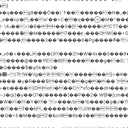
�}
���q���
g9���Ó��}`F��������N�_�@
_e��cp� ,ֵ��w'��>C��q����M�^���
��I�?
|��+G�؉� ���;ꀀ~8���9f�j4�4��"�)�@��}
H ��
����@���1fE�B{�������g��D;`�
_�֋~ /7W�Vg�I8�������]>�#�
��{Do���C*xf̌o���dH���,kQ�9z
�-J�q{{�y��O?�)�����[��P��2� W@�]c
�W���Y��`>���/b�1b���[�g�J�?
����ȑ��b_�����3��J{W��'S��
!��Q�=E�M��@Z�&cn9�Ra�4��l��