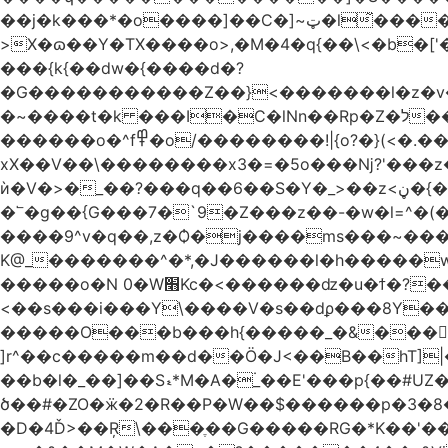
��j�k���*�o����]��C�]~ټ�l̃������7G��ß��ۻ�f�xڰ�}��泶���>Gkڏ����?ϥ���Ƿ��s�v��_��ߛ��?
>X�ɷ��Y�TX����o>,�M�4�q{��\<�b�[
���{k{��dw�{����d�?
�G�����������Z��}<�������l�z�v
�~����t�k ���I�C�lNn��Rp�Z�ל���iw�`]�_}X9��ᨰ��}���w_����ɏ�'�ߞϿ�����{�h}y��t�'�?�~����o��
������o�^f߾�o/��������!|{o?�}(<�.���ޖ�xV��׷������·݇����^��o��M.��΍���_�?���ӓ�O~]����
xX��V��\��������x3�=�5o���ǋ?'���z
ѝ�V�>�_��?���q��6��S�Y�_>��z<ڼ�{���y�%�y���f���:ޚ���s8$ �z��o7?��.?����o��ߟ륳
�՟�g��{G���7�`9�Z���z��-�w�l=^�(
����9^v�q��,z�Ѻ�j����ms���~������h�`
K@_�������^�*,�J������l�h�����
�����o�N 0�W׫Kc�<������ǳ�u�ϯ�?��~�����q��">
<��s���i���Y\����V�s��dϼ���8Y�
�����O���b���h{�����_�&����|{
]r^��c�����m��d��Ö�J<��B��hT]|�
��b�l�_��]��Sޑ*M�A�۬_��E'���p{��#UZ�D\1��%\9�<0Kl�>:[�b���nC�4����aTNX� ��A
ծ��#�ZO�ӝ�2�R��P�W��$������p �3�8��
�D�4Ď>��Ŗ\���ֶ��G�����RG�*K��'�����z�2g4�1�̏D���7���