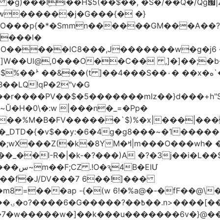
w������j�G���{� �}
���l�
�O�����lC8���,J�������w�g�j6 
��Ul@,0���O��C�� ,]�]��;�b��
��LQ!qP̴�2"v�G
DTD�{�v$��y:�6�4g�g8���~�1�����
M�ߞ|m���O���wh� ��k`^@E(=��`�M
B�EIՄ
��f�J/DV���7 6��!]���
 =���ap -{�(w 6!�%a@�-�fF��@\
~j_�
�k�7�w�����w�]��k���u�������6v�}@�