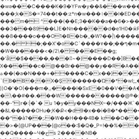
�wǝ���C����K�9�YFw�y��&���w��
���;k�S�=74��t��:z*n�w���⌇��I�ED
��� m� ^���(��E;3��K��a��6�>��
��3���89��L)E�Nn�����d�e1H0�ӝR- \4ڊ��=\�B�rH��S�[����ܽ�UCTT��+$PV�s
��8����o���O1�B�b�_�W?��|\���������ޯ��M�����7���ϝݫ���OW
��.� �;��X'�o�C`����۷��;��ף�m����;����3��"�����6�Pg����#ͨ�?���[� ����!>F�����
�W������<�/2\� ���E��g;
�'ǟ\�$����,���ʭ~�)����D��]B��_vܝ���>�6���{(���ZH�W�4x��S���8���Ek'�- ���m� ���pXH���
X�����c�@��Br��@��y��R�A��)
ܬ��(�a�N���+�����C�x��}���Q����$�ψ5k�m3�
`IB�B�;�X�Ş������Ώ�*�wI;
))O�'�O(���m�ۍ����I�SxE �0��V��A���� �y�R���$!���Ͼ��g����`�~Ru!%��'�A�J��xyw(�N?
�\��#��.���W�����������@®�>�b��
��-")r�:|�`� u 1�y�y���NX~�/���Ж`
�&L�����OHu�;K�Ք<�d9�x��i�B�*���
��^�à?��;.�W��H���4Β� kr��O� 
�>�{@UP���{@o��:$�Q�_P=!��%�
��Q����~Ч�حs 2����NB�