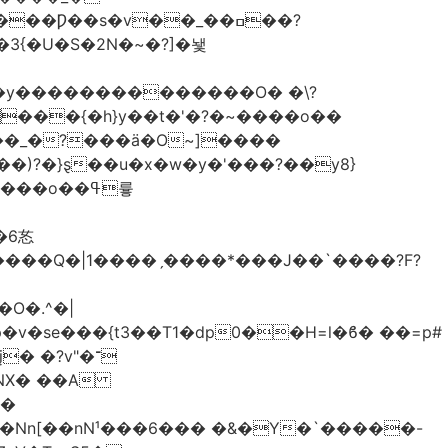
�3{�U�S�2N�~�?]�뇇
�y��������������O� �\?
�)?�}ȿ��u�x�w�y�'���?��y8}
����Q�|1����ˏ����*���J��`����?F?
O�.^�|
v�se���{t3��T1�dp0��H=l�ϐ� ��=p#
 �?v"�־
��