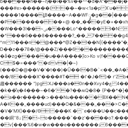
b�����n��~ƞ��i��%v��⥎�d�A"���j�
���#e>������(��~�w<1a�p X˙u�
����1����ȴB����~A��WFᬸ�g��|���G
�Р��������+@ ��_���yE�+��xhdC
�W���ݭ~��!3����Lo^�����I�N C��k������������P�A�8~�^X�#e5�����G6���^x��� )
�^���6���8������
?_��_7����g4@� ܥs���\�����3�ȃ/Q���;� �2�?
^m 11���n�@���*@Z��!��N|{����"�_x�xl Eߏo����o�������&����~>N&W�w� �|��\�
D��z��78�/@���Z/���6������������
�å�zg�����u��A����߫}o>Ko v(f����
C$�=���"�dvؔ�|�~)
(���D�@��V�'�t��)�Ū��ǀ�B�`<��_�A���Zӏ�=�
��/8����X"����#T� �l'�J�f)� r'Zb��x�n����
趨������ ")pg:XJ���a�0n��Xvyع�4 ���4��������� |�?A��)�E�^XW��U|��ұ �JiV�#z��/�q�Z 
�ƙ��̐ʞ�4���~�6�'�?��ʍQ�8� {P��*�]�ܤz�4@��moo3�Ύ�[L�O�&x�Ǵ1���L�/@f�o!�
�a��r�����:>���Nu���i��BX��N�
A�K��_����ud)���O�&���_���>C�
�V�'MX]���/Ѳ ���K � `e�l��U��c�
��絧''8ۿ[ܽ�~ο�����¯��z'����o?.���Q�~��t��/���?��������5��د=?
�v[���%6�w�w���e�ڌ�������6���[�����폃�hup�/�~=_A߱_'/