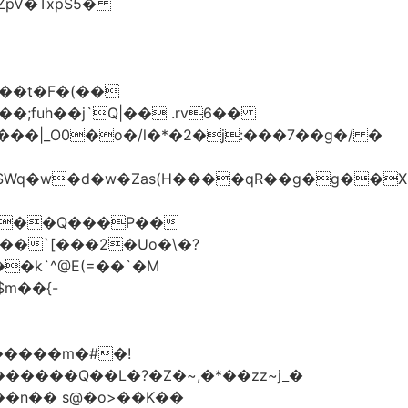
��t�F�(��
;fuh��j`Q|�� .rv6��
��`[���2�Uo�\�?
�����m�#�!
��n�� s@�o>��K��