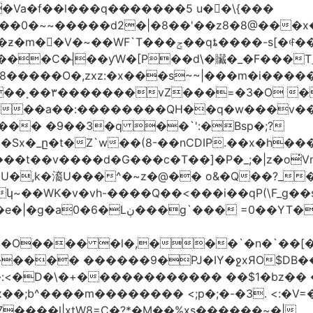
�Va�f��l���q�������5 u��\{���
��0�~~�����d2�|�8��'��z8�8@���x
��C�|̵��ƴW�[P��d\�贜�_�F���Tˍ
�����O�,zxz:�x���s~~|���m�i�����
��˳��۳�������vZ���=�3�O 
�����a��:��������QH��q�w���v�
E�Sx�_ը�t�Z`w��(8-��nCDIP.��x�h
_;�|z�o
qxQ8ǻ �gs�j�s|vҹ?+��-ف��~���t��v����d�G���c�T��]�P�
�,k�㵝U���^�~z�@�� o&�Q��?_��
�ݳ������_�Z�q}s��uzm�=�9]i��?
����� ������9�PJ�IY�ջxЯO$DB�
:<�D�\�+������������ ��$1�bz�� �P
����l|xtW8=C�?*�M��%xs������~�|