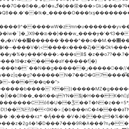
'�Q8��.�'��!k�_�����O���!xş�������
����9^�����wW�zmn�υ�������yv�
�l�~����V�\<����x����Zj��Okϟ����
����19�z�����aY�����f|�}
��N��g������ڗ�����񧰺��//�6㣽
w��z|q��g?������N�7��O�G7����֟
������b����`K�})�����MZ�g�����
��R��_��K��qYN�$j�H���K�hp҆�
������Có­6�U��Ǯ��T�N�z��=5*į�
 :�;����xz* ���� �V�J�[��ql�%�I
9R�A���?nڍ���Nn[��nN¹���6��� �&�Y�`�����-