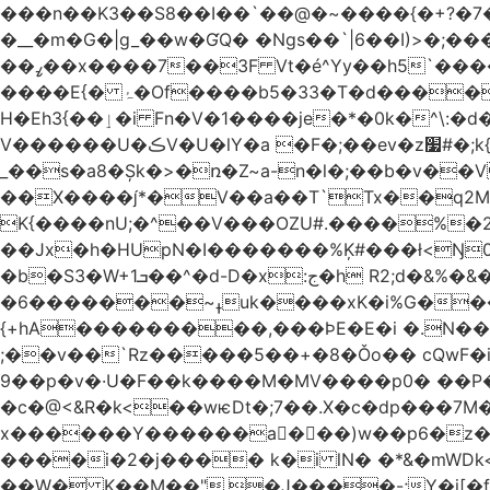
���n��K3��S8��I��`��@�~����{�+?�7��
�__�m�G�|g_��w�ƓQ� �Ngs��`|6� �I)>�;���
��ߨ��x����7��3F Vt�é^Yy��h5`����ۻ���5�"�}1k�[S��ͪ����l��blw��=��S.u}����o�ݛ� ��4�V�^X/�׋E�?
����E{� ۂ�Of����b5�33�T�d�����BO�wǳ�t1 �Qm8�j��_.�]�}Z.S@�n+�5�ݑ>��z���#��,s
H�Eh3{��ٳ�i Fn�V�1����je�*�0k�^\:�d�0�AOoNܰ� vLa��b�@�6��CM��H̷�~��)����h��o哯7?No~�O�ѼiG�X,i���
V������U�ڪV�U�lY�a �F�;��ev�z׷#�;k{��
_��s�a8�Șk�>�ռ�Z~a-n�l�;��b�v�
��X����*�V��a��T`Tx��q2M[�
K{����nU;�^��V���OZU#.����%�
�b�S3�W+1ܒ��^�d-D�x:ج�h R2;d�&%�&��j�̫y�]]ڝ�tZ_ �B�l4�IyV1\�i�a��+m�Ey��Ķ�:&zJ��M�En����ɓɳd-
�ߪ~�������6uk����xK�i%G����^��Ai�^rN���Ň�0���p���L>�⽧!���G�\�KNޝQ9ꎖ��t�i{C<&9J�ij
{+hA���������,���ϷE�E�i �.N��9�
;��v��`Rz�����5��+�8�Ǒo�� cQwF�i
9��p�v�·U�F��k����M�MV����p0� ��P�
�c�@<&R�k<��wѥDt�;7��.X�c�dp���7M��
x������Y������a�ٌ��)w��p6�z��
����i�2�j���� k�i lN� �*&�mWDk<��m�k*خ� ��AK�[�I�XY �$�NQ�
��W� K��M��".�J����-;Y�j[�f