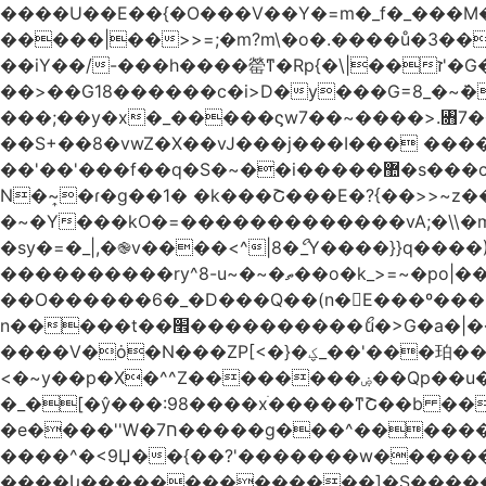
����U��E��{�O���V��Y�=m�_f�_���M������pxt���f�۟�s��
�����|��>>=;�m?m\�o�.����ů�3���Q|i���ܯo]�>m|�_�-��ݍn�L�ǅ|���6�����8�ڍ���>�>>X��
��iY��/-���h����罃ͳ�Rp{�\|��ז'�G�����������*�X��o>|�VA�~v��X�W�џ���绣
��>��G18������c�i>D�y���G=8_�~ܿ�
���;��y�x�_�����ϛw7��~����>.꧛7�
��S+��8�vwZ�X��vJ���j���ӏ��� ����{
��'��'���f��
N�~͎�ɾ�g��1� �k���Շ���E�?{��>>~z�
�~�Y���kO�=�������������vA;�\\�m
�sy�=�_|,�֎v����<^|8�ޯ_Y����}}q����)|����ݺ�[N��Q�{y��:^�Ż����]y��qm�<=m}>���
����������ry^8-u~�~�ތ��o�k_>=~�po|���_݃���'�q�<���~
��O������6�_�D���Q��(n�E���º���
n�����t��׮����������ޯu�>G�a�|��ry��� 2 w�O���Cg5[�������j7Qt�\-�?_̢��k� ������Kl�����O_�|
����V�ȯ�N���ZP[<�}�ؼ_��'���珀������ ��������֯����ݏ��{�Z�>8[�V�}
<�~y��p�X�^^Z��������ۻ��Qp��u���\�m���k�?�l>|__��Vg| n�vq��y���I�oώf�M�������rۯ�|
�_�[�ŷ���:98����xֹ�����ͳՇ��b ��
�e����''W�ח7�����g���^�������և����>�����%H�����_�?���,����~�-
����^�<9Џ��{��?'�������w�������9z�F�[�/w
����կ��������������]�S�����o