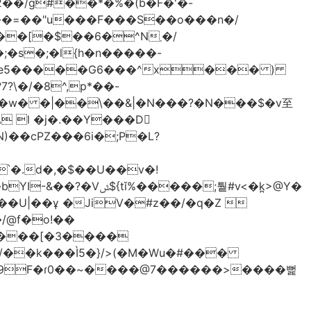
2��/g#��*�%�(b�F�'�-
���=��"u���F���S��o���n�/
[�$��6�^N܂�/
�s�;�l{h�n�����-
 l �j�.��Y���D
)��cPZ���6i�;P�L?
��;퉡#v<�k̪>@Y�
����[�3����
/��k���Ì5�}/>(�M�Wu�#���
� �9F�ɾ0��~����@7������>����뻝