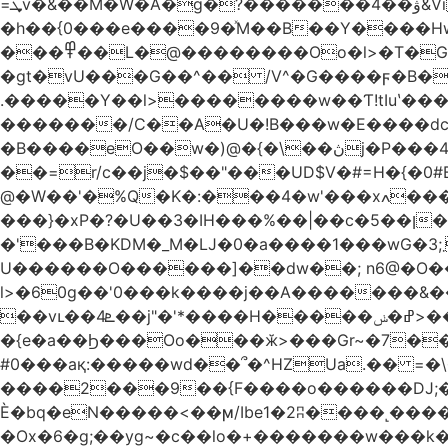
=ܜv�&��M�W�A�g�?�������4��ۋ&Vi �g)���Iܹi��H$5(��$��, �S�/��Q�/Qg՗|ZpV�TxpS5�
�h��{0���e����9�ͯM��B��Y����H
���߾��L�@��������Oo�l>�T�GO���p{�*�Smmn������GM���A��?
�gt�vU���G��^�� /V^�G����ϝ�B�
.�����Y��l>��������w��Ƭ!tIuʽ��
�������/C��A�U�!B���w�E����dc]W
�B����eO��w�)@�{�\��ڽj�P���4$%��ܑ ��&��(t ]��4���S��٠� ͏��x�ه`���|_O0�o�/l�*�2�j:���7��g�/ �
��=r/c��j�$��"���UD$V�#=H�{�0#B
@�W��'�%Q�K�:���4�w'���xߍ����r����PV��$�5�������mIz��}d���+h"SWq�w�d�w�Zas(H����qR��g�g��XNS&��9�5�Oȩ�O�
���}�xP�?�U��3�IH���%��|��c�5��ן�~Ŭ�H�0\�:w |���n�_=�Pp�
�'���B�KDM�_M�Ǉ�0�a����1���wG�3;܂��%M�B�FV������`$)%�x|���|�����Q���P��
U������O������]��dw��; n6@�O��_
l>�60g��'0���k����j��A�������&��;wX���Z(�k�8Y
��vւ��4ܧ��j"�'*����H�����ߝ�ݭ>���_��I-R�|�k-�?���)A �?�3j��i�L��$m��{-
�{e�a��Ϧ���Oo���ӂ>���Gr~�7����س~m��F;CZ .!O�ԇ4
#0���aқ:�����wd��՞�^HZUa.�� =�\
����2���9��{F����o������DJ;�m8
Ѐ�bq�eN�����<��ϻ/Ibe1�2ʭ����˻�����ۍ�o?����6�G�����?��߿��.n>����[�������Q��L�?�Z�~,�*��zz
�Ox�6�g;��yg~�c��lo�+�������w��