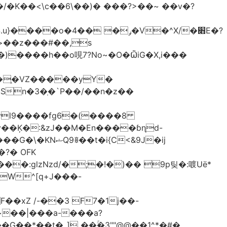
<\c��6\��)� ���?>��~ ��v�?
�֑�VZ�����yΥ�
n�3�ְ�`P��/��n�z��
�N�����B����A�ދ;T�� ���Jvl9����fg
6�(����8
?� OFK
glzNzd/�;�!�)�� 9p팆�:喥Uë*
W^[q+J���-
xZ /-��3 F7�1j��-
G��*��t�_] ��ۚ�3""@@��1^*�#�