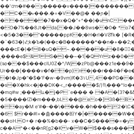
��'ᤅn�#��ȝ�����v����]������� ��DU�7�
� C��˫���.�=�V��@� ��ɲ�|
�����7��x�Q�"+^��)�unC���
�O�7%��8Jt�da[��J��8ws��0� *o7
<�5�3��"�����ppK�;�H�rl�VϨ̽fk� [�R
�`�6߄(�3;k�Ƅ�(��c�B������*��n�+��2;��^��Q�މ7X�v�b �����m���((�>򍹐�1?[Xծ߲'�,ji��u���R���
���cE�)�f8�uQ�~.�����u�8�𠗒
ˌ����e$&1S�)��~�1|�QYrz��0�
(ꩆ���$���cIU0Z�^/Wj�zPb@���z1e��9��{��ܮ�mJ��i��R���-�3 �Ya<��㋲� %�Ml�O����Ƶ�]Ҵ'�G,\%
Ur��֖�[����v�f��p}n�j��r��4�F�e
�t�Jp�"�$�'F�w-�9vm}Ԟ�3۱U,4��PG�
�s�X�hk<�j��DK�<_r�����$/)ߔ\���^Io��(�9�x��g�s��S�\"FH�BwN�Q� ���H���Ѽ� ���&V�%�EKI!���qsUi��U{X�t̀�
�mq#w ;���և�j�P`e��� � �A�{3?�
�5����!ZI�m���,bL:��@eo�]3ß�B
��ay�M e'#�-��\����.�h���j2�\C�
�6 $r��#l+�츪���� B}Y�|������W�����(,�d
��oH.O+� r��%�b��- x��C�S����=�y
c��A^�<��nR[g2�K v�W�I$���s���᡿