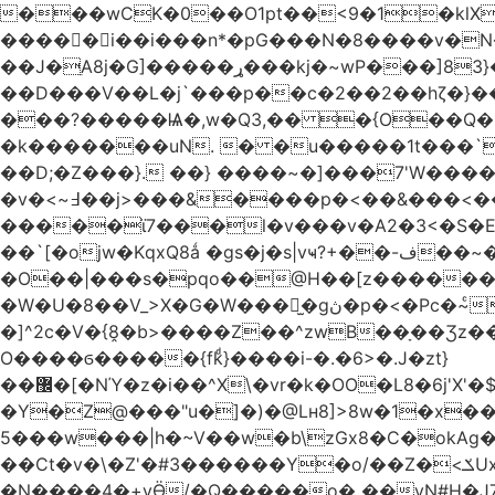
���wCK�0��O1pt��<9�1�klX
�����i��i���n*�pG���N�8����v�N
��J�ֵA8j�G]�����ړ���kj�~wP���]83}�ƶ�m��V�~��WF`T���ݮ��qȶ����-s[�ꏶ��$�f?
��D���V��L�j`���p��c�2��2��hζ�}��
���?�����Ѩ�,w�Q3,�� �{O��Q�8
�k�������uN. � �u�����1t���`
��D;�Z���}. ��} ����~�]���7'W�
�v�<~߃��j>���&����p�<��&���<���� �9��3�q ��`':�Bsp�;?
�����ϊ7���l�v���v�A2�3<�S�
��`[�ojw�Κ
�O��|���s�pqo��@H��[z������U
�W�U�8��V_>X�G�W���𾶲̫�gڽ�p�<�Pc�~ͨկ~��WK�v�vh-����Q��<���i��qP(\F_g��s���ung�|��~ >|�N/��S \�����}�!
�]^2c�V�{8̭�b>����Z��^zwB��ָ��Ʒz��e�|�g�a0�6�Lڹ���g`��� =0��YT�
O����ϭ�����{fkͩ}����i-�.�6>�.J�zt}
��޼�[�NΎ�z�i��^X\�vr�k�OO�L8�6j'X'�$�O���� �l�,���`�n�`��[���T��a{�-
�Y�Z@���"u�]�)�@Lʜ8]>8w�1�x�
5���w���|h�~V��w�b\zGx8�C�okAg�
��Ct�v�\�Z'�#3������Y�o/��Z�<ݎUx��;b^����m�������� <;p�;�-�3. <:�V=�ߝ<赓@�Y;�/��z�v.����2��6蛽
�N����4�+vӪ/�Q�����o� ��vN#Н�J7