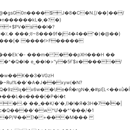
�gsG0n����$J�8�C�N.[/��]��/
n������kL�,�?�}
^�Q�l� e˽��I�>"y�5Ғ$x�����/
�w��K��3�VGzH
iӽ�x6w��\Ie�Ŕ�rgN�,�#ҏI[L<��xǜ�
m�����Ŀ�e����{�P�i�t
�.�ۤ��_��K/�'�,(I�!�Я�3H�7�Ǐ�|
c�Q����'�w^Մ��^"���/�1
����P/Ψ�� [!� +���M���