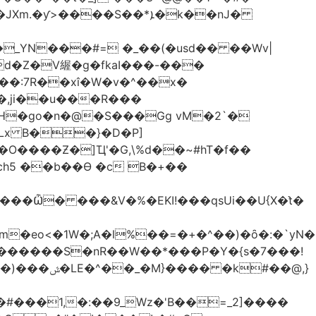
����S��*ܐ�k��nJ�
_YN���#= �_��(�usd�� ��Wv|
d�Z�V䌂�g�fkaI���-���
X��:7R��xî�W�v�^��x�
H�go�n�@�S���Gg vM�2`�
SLx B��}�D�P]
ch5 ��b��Ɵ �c B�+��
�eo<�1W�;А�l%��=�+�^��)�ȏ�:�`yN�
t�X�������S�nR��W��*���P�Y�{s�7���!
#��@,}
�#���1,�:��9_Wz�'B��=_2]����