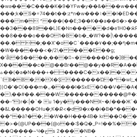
�wǝ���C����K�9�YFw�y��&���w��
���;k�S�=74��t��:z*n�w���⌇��I�ED
��� m� ^���(��E;3��K��a��6�>��
��3���89��L)E�Nn�����d�e1H0�ӝR- \4ڊ��=\�B�rH��S�[����ܽ�UCTT��+$PV�s
��8����o���O1�B�b�_�W?��|\���������ޯ��M�����7���ϝݫ���OW
��.� �;��X'�o�C`����۷��;��ף�m����;����3��"�����6�Pg����#ͨ�?���[� ����!>F�����
�W������<�/2\� ���E��g;
�'ǟ\�$����,���ʭ~�)����D��]B��_vܝ���>�6���{(���ZH�W�4x��S���8���Ek'�- ���m� ���pXH���
X�����c�@��Br��@��y��R�A��)
ܬ��(�a�N���+�����C�x��}���Q����$�ψ5k�m3�
`IB�B�;�X�Ş������Ώ�*�wI;
))O�'�O(���m�ۍ����I�SxE �0��V��A���� �y�R���$!���Ͼ��g����`�~Ru!%��'�A�J��xyw(�N?
�\��#��.���W�����������@®�>�b��
��-")r�:|�`� u 1�y�y���NX~�/���Ж`
�&L�����OHu�;K�Ք<�d9�x��i�B�*���
��^�à?��;.�W��H���4Β� kr��O� 
�>�{@UP���{@o��:$�Q�_P=!��%�
��Q����~Ч�حs 2����NB�