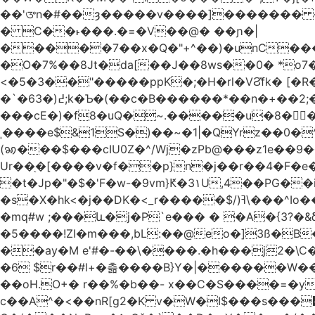
��'ᤅn�#��ȝ�����v����]������� ��DU�7�
� C��˫���.�=�V��@� ��ɲ�|
�����7��x�Q�"+^��)�unC���
�O�7%��8Jt�da[��J��8ws��0� *o7
<�5�3��"�����ppK�;�H�rl�VϨ̽fk� [�R
�`�6߄(�3;k�Ƅ�(��c�B������*��n�+��2;��^��Q�މ7X�v�b �����m���((�>򍹐�1?[Xծ߲'�,ji��u���R���
���cE�)�f8�uQ�~.�����u�8�𠗒
ˌ����e$&1S�)��~�1|�QYrz��0�
(ꩆ���$���cIU0Z�^/Wj�zPb@���z1e��9��{��ܮ�mJ��i��R���-�3 �Ya<��㋲� %�Ml�O����Ƶ�]Ҵ'�G,\%
Ur��֖�[����v�f��p}n�j��r��4�F�e
�t�Jp�"�$�'F�w-�9vm}Ԟ�3۱U,4��PG�
�s�X�hk<�j��DK�<_r�����$/)ߔ\���^Io��(�9�x��g�s��S�\"FH�BwN�Q� ���H���Ѽ� ���&V�%�EKI!���qsUi��U{X�t̀�
�mq#w ;���և�j�P`e��� � �A�{3?�
�5����!ZI�m���,bL:��@eo�]3ß�B
��ay�M e'#�-��\����.�h���j2�\C�
�6 $r��#l+�츪���� B}Y�|������W�����(,�d
��oH.O+� r��%�b��- x��C�S����=�y
c��A^�<��nR[g2�K v�W�I$���s���᡿