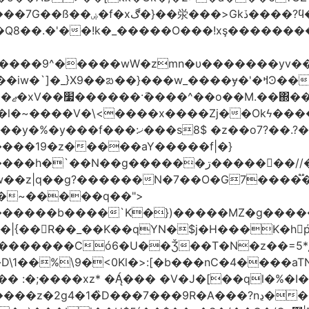
'�Q8��.�'��!k�_�����O���!xş�������
����9^�����wW�zmn�υ�������yv�
�l�~����V�\<����x����Zj��Okϟ����
����19�z�����aY�����f|�}
��N��g������ڗ�����񧰺��//�6㣽
w��z|q��g?������N�7��O�G7����֟
������b����`K�})�����MZ�g�����
��R��_��K��qYN�$j�H���K�hp҆�
������Có­6�U��Ǯ��T�N�z��=5*į�
 :�;����xz* ���� �V�J�[��ql�%�I
9R�A���?nڍ���Nn[��nN¹���6��� �&�Y�`�����-