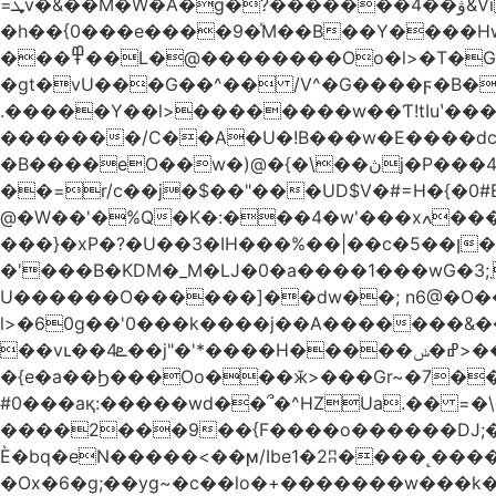
=ܜv�&��M�W�A�g�?�������4��ۋ&Vi �g)���Iܹi��H$5(��$��, �S�/��Q�/Qg՗|ZpV�TxpS5�
�h��{0���e����9�ͯM��B��Y����H
���߾��L�@��������Oo�l>�T�GO���p{�*�Smmn������GM���A��?
�gt�vU���G��^�� /V^�G����ϝ�B�
.�����Y��l>��������w��Ƭ!tIuʽ��
�������/C��A�U�!B���w�E����dc]W
�B����eO��w�)@�{�\��ڽj�P���4$%��ܑ ��&��(t ]��4���S��٠� ͏��x�ه`���|_O0�o�/l�*�2�j:���7��g�/ �
��=r/c��j�$��"���UD$V�#=H�{�0#B
@�W��'�%Q�K�:���4�w'���xߍ����r����PV��$�5�������mIz��}d���+h"SWq�w�d�w�Zas(H����qR��g�g��XNS&��9�5�Oȩ�O�
���}�xP�?�U��3�IH���%��|��c�5��ן�~Ŭ�H�0\�:w |���n�_=�Pp�
�'���B�KDM�_M�Ǉ�0�a����1���wG�3;܂��%M�B�FV������`$)%�x|���|�����Q���P��
U������O������]��dw��; n6@�O��_
l>�60g��'0���k����j��A�������&��;wX���Z(�k�8Y
��vւ��4ܧ��j"�'*����H�����ߝ�ݭ>���_��I-R�|�k-�?���)A �?�3j��i�L��$m��{-
�{e�a��Ϧ���Oo���ӂ>���Gr~�7����س~m��F;CZ .!O�ԇ4
#0���aқ:�����wd��՞�^HZUa.�� =�\
����2���9��{F����o������DJ;�m8
Ѐ�bq�eN�����<��ϻ/Ibe1�2ʭ����˻�����ۍ�o?����6�G�����?��߿��.n>����[�������Q��L�?�Z�~,�*��zz
�Ox�6�g;��yg~�c��lo�+�������w��