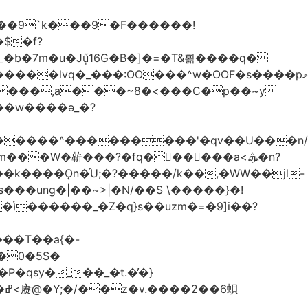
��9`k���9�F������!
�b�7m�u�Jű̩16G�B�]�=�T&횖����q�
����lvq�_���:OO���^w�OOF�s����pމ
����,a���~8�<���C�p��~y
��w����ǝ_�?
�������^���������'�qv��U���n/
̇Vm���W�龩���?�fq������a<.ܞ�n?
k����Ǫn�֡U;�?�����/k��,�WW��jl-
�0�5S�
�qsy�_��_�t.�̓�}