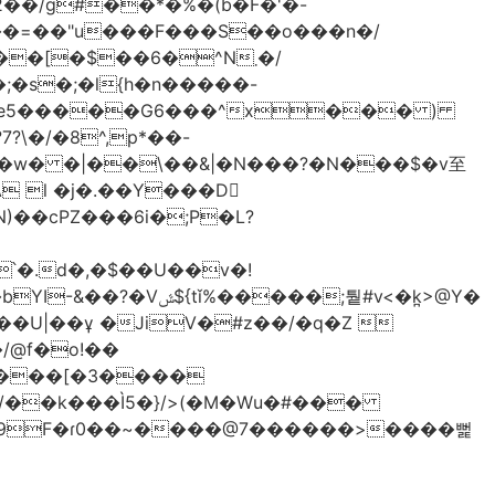
2��/g#��*�%�(b�F�'�-
���=��"u���F���S��o���n�/
[�$��6�^N܂�/
�s�;�l{h�n�����-
 l �j�.��Y���D
)��cPZ���6i�;P�L?
��;퉡#v<�k̪>@Y�
����[�3����
/��k���Ì5�}/>(�M�Wu�#���
� �9F�ɾ0��~����@7������>����뻝