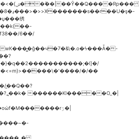
G��k{��-
f38��/6��/
.wK���͇�ǧ��ч�7�&\�.o�ϟ���Ǡ�-
��?
}>�}�q��2�����������;�l]�/
/�̼�Q��?
GZ����_�