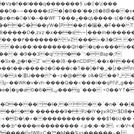
�Va�f��l���q�������5 u��\{���
��0�~~�����d2�|�8��'��z8�8@���x
��C�|̵��ƴW�[P��d\�贜�_�F���Tˍ
�����O�,zxz:�x���s~~|���m�i�����
��˳��۳�������vZ���=�3�O 
�����a��:��������QH��q�w���v�
E�Sx�_ը�t�Z`w��(8-��nCDIP.��x�h
_;�|z�o
qxQ8ǻ �gs�j�s|vҹ?+��-ف��~���t��v����d�G���c�T��]�P�
�,k�㵝U���^�~z�@�� o&�Q��?_��
�ݳ������_�Z�q}s��uzm�=�9]i��?
����� ������9�PJ�IY�ջxЯO$DB�
:<�D�\�+������������ ��$1�bz�� �P
����l|xtW8=C�?*�M��%xs������~�|