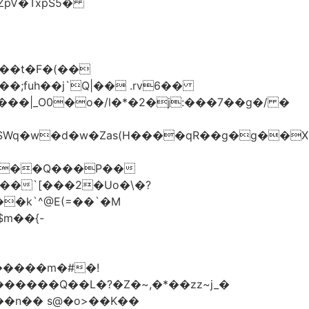
��t�F�(��
;fuh��j`Q|�� .rv6��
��`[���2�Uo�\�?
�����m�#�!
��n�� s@�o>��K��