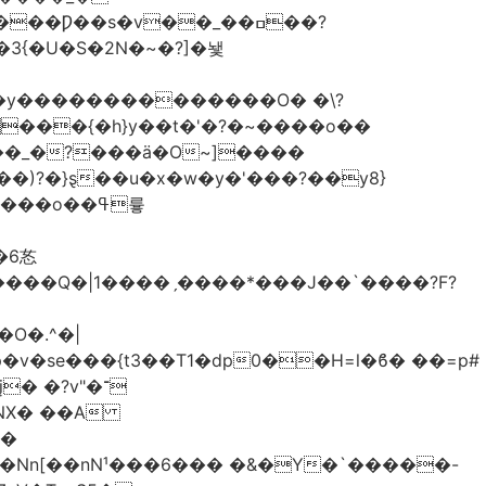
�3{�U�S�2N�~�?]�뇇
�y��������������O� �\?
�)?�}ȿ��u�x�w�y�'���?��y8}
����Q�|1����ˏ����*���J��`����?F?
O�.^�|
v�se���{t3��T1�dp0��H=l�ϐ� ��=p#
 �?v"�־
��