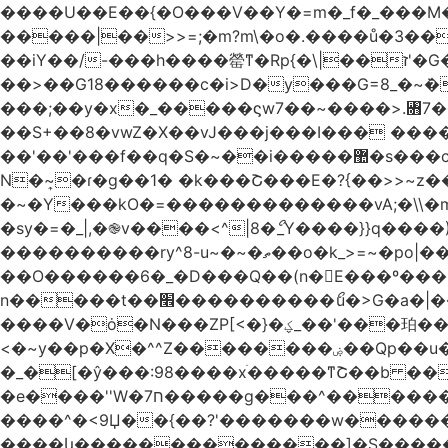
����U��E��{�O���V��Y�=m�_f�_���M������pxt���f�۟�s��
�����|��>>=;�m?m\�o�.����ů�3���Q|i���ܯo]�>m|�_�-��ݍn�L�ǅ|���6�����8�ڍ���>�>>X��
��iY��/-���h����罃ͳ�Rp{�\|��ז'�G�����������*�X��o>|�VA�~v��X�W�џ���绣
��>��G18������c�i>D�y���G=8_�~ܿ�
���;��y�x�_�����ϛw7��~����>.꧛7�
��S+��8�vwZ�X��vJ���j���ӏ��� ����{
��'��'���f��
N�~͎�ɾ�g��1� �k���Շ���E�?{��>>~z�
�~�Y���kO�=�������������vA;�\\�m
�sy�=�_|,�֎v����<^|8�ޯ_Y����}}q����)|����ݺ�[N��Q�{y��:^�Ż����]y��qm�<=m}>���
����������ry^8-u~�~�ތ��o�k_>=~�po|���_݃���'�q�<���~
��O������6�_�D���Q��(n�E���º���
n�����t��׮����������ޯu�>G�a�|��ry��� 2 w�O���Cg5[�������j7Qt�\-�?_̢��k� ������Kl�����O_�|
����V�ȯ�N���ZP[<�}�ؼ_��'���珀������ ��������֯����ݏ��{�Z�>8[�V�}
<�~y��p�X�^^Z��������ۻ��Qp��u���\�m���k�?�l>|__��Vg| n�vq��y���I�oώf�M�������rۯ�|
�_�[�ŷ���:98����xֹ�����ͳՇ��b ��
�e����''W�ח7�����g���^�������և����>�����%H�����_�?���,����~�-
����^�<9Џ��{��?'�������w�������9z�F�[�/w
����կ��������������]�S�����o