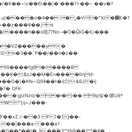
<\c��6\��)� ���?>��~ ��v�?
�֑�VZ�����yΥ�
n�3�ְ�`P��/��n�z��
�N�����B����A�ދ;T�� ���Jvl9����fg
6�(����8
?� OFK
glzNzd/�;�!�)�� 9p팆�:喥Uë*
W^[q+J���-
xZ /-��3 F7�1j��-
G��*��t�_] ��ۚ�3""@@��1^*�#�