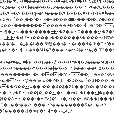
2�1� \_��
��]��r~��0��52b^�(�
 q2��) g��s�w��Jw��.��,��`"=�7Q�
�~����q-������V���:��Va���
�\��[��^�8�+$���B΃>��?�I�#?�Z��;
7?\�/�8^,p*��-
�&|�N���?�N���$�v至
'��_��Ь�� Ѱ콂��g��u��d�`h�D�A
Q�b�\z.�&�&H�Z����Aj��/�-T3��N
�]\�P7@���l[�0�i��Bߓ�՝�.d�,�$��U��v�!
 ���|�|��@*j$��>��z��'�bYI-&��?�Vݜ${tǐ%���
�
��O��w�� �� �4�$�2%�j�f,D�u�M�:
�sy�9m��j�_���x�wʟ泔�b���g��
��i��A ���ϟ�?>(�\~<�}��6G��]�