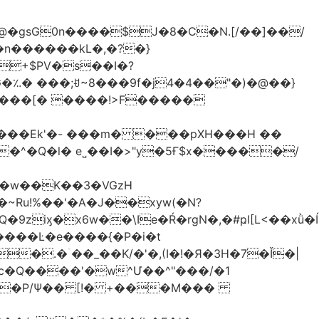
�gsG0n����$J�8�C�N.[/��]��/
n������kL�,�?�}
^�Q�l� e˽��I�>"y�5Ғ$x�����/
�w��K��3�VGzH
iӽ�x6w��\Ie�Ŕ�rgN�,�#ҏI[L<��xǜ�
m�����Ŀ�e����{�P�i�t
�.�ۤ��_��K/�'�,(I�!�Я�3H�7�Ǐ�|
c�Q����'�w^Մ��^"���/�1
����P/Ψ�� [!� +���M���