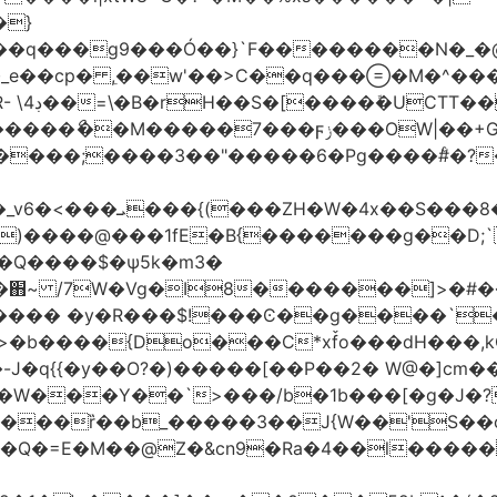
�}
���q���
g9���Ó��}`F��������N�_�@
_e��cp� ,ֵ��w'��>C��q����M�^���
��I�?
|��+G�؉� ���;ꀀ~8���9f�j4�4��"�)�@��}
H ��
����@���1fE�B{�������g��D;`�
_�֋~ /7W�Vg�I8�������]>�#�
��{Do���C*xf̌o���dH���,kQ�9z
�-J�q{{�y��O?�)�����[��P��2� W@�]c
�W���Y��`>���/b�1b���[�g�J�?
����ȑ��b_�����3��J{W��'S��
!��Q�=E�M��@Z�&cn9�Ra�4��l��