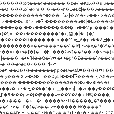
�|�z�/]�K&X��sݜ}�>���16��ٚ��|��Ŷ��Q����Rp���
�����s��r��U�ş�-
>����s|d}^;-m���������e�}|�!zz���k
���у��t��<������Bk�l�un��Vgn.���С�
�\m~��>��������?�>]뛻{�|�~}�/
q�S�~��i�����޺�s���c�K�>���f}����i��icu�
�^^m5�pb��&�n
��������y��m���*��y}�18w�nֲ�?�V'�{
��A+�zh�[�
]��j���?w/[��?��~\ַ�>m�
��\�'����/�/��
:���J�a�������ppR�U�Oέ�����ٍ��
?�6.���gw�j�驴���wv��Y�8�ɚ H䩹����}
��ݓcc����� ̛hK����?
��AD>��[kk�Gk�,�2>�a���6?