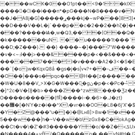
���wCK�0��O1pt��<9�1�klX
�����i��i���n*�pG���N�8����v�N
��J�ֵA8j�G]�����ړ���kj�~wP���]83}�ƶ�m��V�~��WF`T���ݮ��qȶ����-s[�ꏶ��$�f?
��D���V��L�j`���p��c�2��2��hζ�}��
���?�����Ѩ�,w�Q3,�� �{O��Q�8
�k�������uN. � �u�����1t���`
��D;�Z���}. ��} ����~�]���7'W�
�v�<~߃��j>���&����p�<��&���<���� �9��3�q ��`':�Bsp�;?
�����ϊ7���l�v���v�A2�3<�S�
��`[�ojw�Κ
�O��|���s�pqo��@H��[z������U
�W�U�8��V_>X�G�W���𾶲̫�gڽ�p�<�Pc�~ͨկ~��WK�v�vh-����Q��<���i��qP(\F_g��s���ung�|��~ >|�N/��S \�����}�!
�]^2c�V�{8̭�b>����Z��^zwB��ָ��Ʒz��e�|�g�a0�6�Lڹ���g`��� =0��YT�
O����ϭ�����{fkͩ}����i-�.�6>�.J�zt}
��޼�[�NΎ�z�i��^X\�vr�k�OO�L8�6j'X'�$�O���� �l�,���`�n�`��[���T��a{�-
�Y�Z@���"u�]�)�@Lʜ8]>8w�1�x�
5���w���|h�~V��w�b\zGx8�C�okAg�
��Ct�v�\�Z'�#3������Y�o/��Z�<ݎUx��;b^����m�������� <;p�;�-�3. <:�V=�ߝ<赓@�Y;�/��z�v.����2��6蛽
�N����4�+vӪ/�Q�����o� ��vN#Н�J7