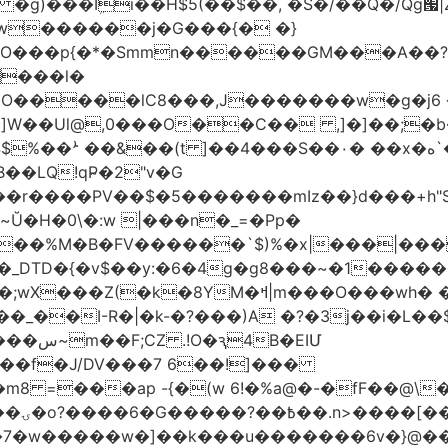
w������j�G���{� �}
���l�
�O�����lC8���,J�������w�g�j6 
��Ul@,0���O��C�� ,]�]��;�b��
��LQ!qP̴�2"v�G
DTD�{�v$��y:�6�4g�g8���~�1�����
M�ߞ|m���O���wh� ��k`^@E(=��`�M
B�EIՄ
��f�J/DV���7 6��!]���
 =���ap -{�(w 6!�%a@�-�fF��@\
~j_�
�k�7�w�����w�]��k���u�������6v�}@�