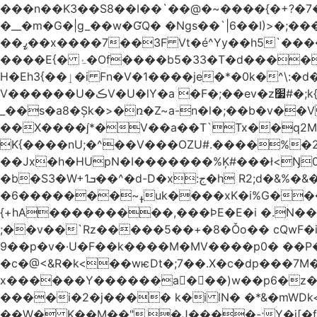
���n��K3��S8��I��`��@�~����{�+?�7��
�__�m�G�|g_��w�ƓQ� �Ngs��`|6� �I)>�;���
��ߨ��x����7��3F Vt�é^Yy��h5`����ۻ���5�"�}1k�[S��ͪ����l��blw��=��S.u}����o�ݛ� ��4�V�^X/�׋E�?
����E{� ۂ�Of����b5�33�T�d�����BO�wǳ�t1 �Qm8�j��_.�]�}Z.S@�n+�5�ݑ>��z���#��,s
H�Eh3{��ٳ�i Fn�V�1����je�*�0k�^\:�d�0�AOoNܰ� vLa��b�@�6��CM��H̷�~��)����h��o哯7?No~�O�ѼiG�X,i���
V������U�ڪV�U�lY�a �F�;��ev�z׷#�;k{��
_��s�a8�Șk�>�ռ�Z~a-n�l�;��b�v�
��X����*�V��a��T`Tx��q2M[�
K{����nU;�^��V���OZU#.����%�
�b�S3�W+1ܒ��^�d-D�x:ج�h R2;d�&%�&��j�̫y�]]ڝ�tZ_ �B�l4�IyV1\�i�a��+m�Ey��Ķ�:&zJ��M�En����ɓɳd-
�ߪ~�������6uk����xK�i%G����^��Ai�^rN���Ň�0���p���L>�⽧!���G�\�KNޝQ9ꎖ��t�i{C<&9J�ij
{+hA���������,���ϷE�E�i �.N��9�
;��v��`Rz�����5��+�8�Ǒo�� cQwF�i
9��p�v�·U�F��k����M�MV����p0� ��P�
�c�@<&R�k<��wѥDt�;7��.X�c�dp���7M��
x������Y������a�ٌ��)w��p6�z��
����i�2�j���� k�i lN� �*&�mWDk<��m�k*خ� ��AK�[�I�XY �$�NQ�
��W� K��M��".�J����-;Y�j[�f