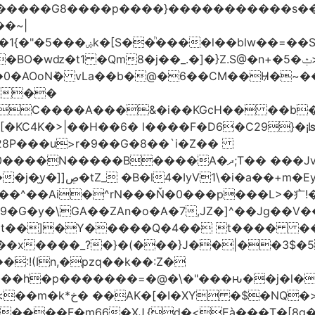
���G8����p����}�����������s ��/�K��
�~|
�VC����A���&�i��KGcH�� ��b
KC4K�>|��H��6� l����F�D6�C29}�¡ʪS
28P���u>r�9��G�8��`i�Z��
��Jx�h�HUpN�I�������%Ķ#���ł<Ŋ0���
G�y�\GA��ZAn�o�A�7,JZ�]^��Jg��V��
t��]�Y�����Q�4�� t���� ����:
�x����_?�}�(���}J��|��3$�5
:!(In,�pzq��k��:Z�
�h�p�������=�@�\�"���ԋ��j�l�F��
>��|���a-���a?
����F�m66�XJ.{d�<Eà���T�[8g��