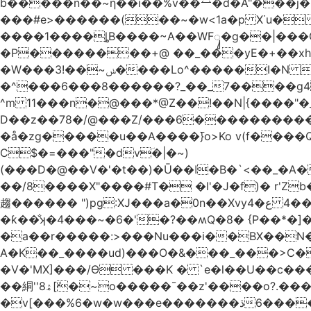
b�����n��~ƞ��i��%v��⥎�d�A"���j�
���#e>������(��~�w<1a�p X˙u�
����1����ȴB����~A��WFᬸ�g��|���G
�Р��������+@ ��_���yE�+��xhdC
�W���ݭ~��!3����Lo^�����I�N C��k������������P�A�8~�^X�#e5�����G6���^x��� )
�^���6���8������
?_��_7����g4@� ܥs���\�����3�ȃ/Q���;� �2�?
^m 11���n�@���*@Z��!��N|{����"�_x�xl Eߏo����o�������&����~>N&W�w� �|��\�
D��z��78�/@���Z/���6������������
�å�zg�����u��A����߫}o>Ko v(f����
C$�=���"�dvؔ�|�~)
(���D�@��V�'�t��)�Ū��ǀ�B�`<��_�A���Zӏ�=�
��/8����X"����#T� �l'�J�f)� r'Zb��x�n����
趨������ ")pg:XJ���a�0n��Xvyع�4 ���4��������� |�?A��)�E�^XW��U|��ұ �JiV�#z��/�q�Z 
�ƙ��̐ʞ�4���~�6�'�?��ʍQ�8� {P��*�]�ܤz�4@��moo3�Ύ�[L�O�&x�Ǵ1���L�/@f�o!�
�a��r�����:>���Nu���i��BX��N�
A�K��_����ud)���O�&���_���>C�
�V�'MX]���/Ѳ ���K � `e�l��U��c�
��絧''8ۿ[ܽ�~ο�����¯��z'����o?.���Q�~��t��/���?��������5��د=?
�v[���%6�w�w���e�ڌ�������6���[�����폃�hup�/�~=_A߱_'/