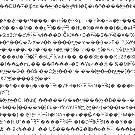
jβnz ���z�֚#rk!�Ȩ�\�"�����k�JXm.�ƴ>
A�\��\N���e�u�)Xg,++�B�Sw����
�X�˓�>�M� ��p��v-�HĹ�X�W���[�L�#I
�S:pBtY�cVwi���D(ȪK@�+D��S�{)�X�"
��{�v��J�z�7��3���1oi��,�ՑZJ\]
^۬���d���5L,eVdIτ��-���3E���%e23�
d��~#hT�f��
���G� �8${��C;���"� ����-�ղ�[�^
�i&Z����$��?
&δ7
��CH�.nξ"�����)V�a�����B���~�m
!M��|����a�]6u�-)fcA'n1B# ;�s-{�t��
J�lGA5��>��@A�X��M�K�)���ݜ�LE�^��_�M}���� �k
q^�HlU"������K �f�DKN���Y��
`� 9x%��J- �� US�����2�iIb�o� =���b