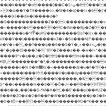
��j�k���*�o����]��C�]~ټ�l̃������7G��ß��ۻ�f�xڰ�}��泶���>Gkڏ����?ϥ���Ƿ��s�v��_��ߛ��?
>X�ɷ��Y�TX����o>,�M�4�q{��\<�b�[
���{k{��dw�{����d�?
�G�����������Z��}<�������l�z�v
�~����t�k ���I�C�lNn��Rp�Z�ל���iw�`]�_}X9��ᨰ��}���w_����ɏ�'�ߞϿ�����{�h}y��t�'�?�~����o��
������o�^f߾�o/��������!|{o?�}(<�.���ޖ�xV��׷������·݇����^��o��M.��΍���_�?���ӓ�O~]����
xX��V��\��������x3�=�5o���ǋ?'���z
ѝ�V�>�_��?���q��6��S�Y�_>��z<ڼ�{���y�%�y���f���:ޚ���s8$ �z��o7?��.?����o��ߟ륳
�՟�g��{G���7�`9�Z���z��-�w�l=^�(
����9^v�q��,z�Ѻ�j����ms���~������h�`
K@_�������^�*,�J������l�h�����
�����o�N 0�W׫Kc�<������ǳ�u�ϯ�?��~�����q��">
<��s���i���Y\����V�s��dϼ���8Y�
�����O���b���h{�����_�&����|{
]r^��c�����m��d��Ö�J<��B��hT]|�
��b�l�_��]��Sޑ*M�A�۬_��E'���p{��#UZ�D\1��%\9�<0Kl�>:[�b���nC�4����aTNX� ��A
ծ��#�ZO�ӝ�2�R��P�W��$������p �3�8��
�D�4Ď>��Ŗ\���ֶ��G�����RG�*K��'�����z�2g4�1�̏D���7���