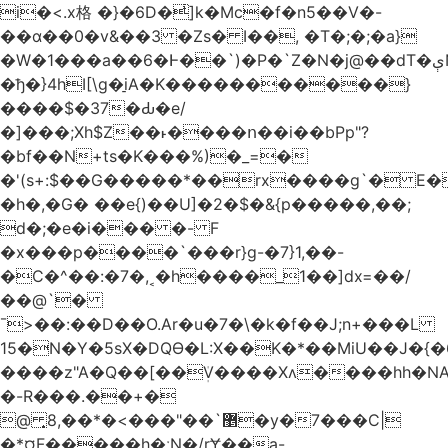
i�<.x格 �}�6D�ͥ]k�Mc�f�n5��V�-
��ɑ��0�v&��3 �Zs� I��, �T�;�;�a}
�W�1���a��6�Ͱ��`)�P�`Z�N�j@��dT�ېN*��ruh���5����P�H�%��'(9vS#�����G�I�l�
�ђ�}4hI[\g�̠iA�K�����������}
����$�37�Ԃ�e/
�]���;Xh$Z��˫����ո��i��bPp"?
�bf��N+ts�K���%)�_=�
�'(s+:$��G�����*��rx����g`� E�
�h�,�G� ��e{)��U]�2�$�&{p�����,��;
d�;�e�i��� �- F
�x���p����`���r}g-�7}1,��-
�C�^��:�7�,˱�h����_1��]dx=��/
��@`�
¯>��
:��D��O.Ar�u�7�\�k�f��J;n+���L
15�N�Y�5sX�DQӨ�L:X��K�*��MiU��J�{
����z"A�Q��[��ܲV����Xʌ����hh�NA
�-R���.��+�
@ ͎޵`��"���>�*��,8�y�7���C|
�*¤F�����h�ːN�/rɎ��a-