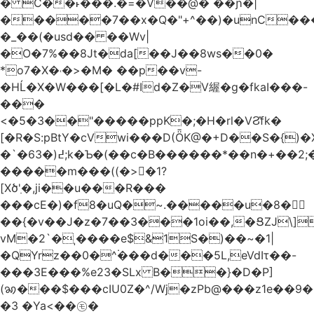
� C��˫���.�=�V��@� ��ɲ�|
�����7��x�Q�"+^��)�unC���
�_��(�usd�� ��Wv|
�O�7%��8Jt�da[��J��8ws��0�
*o7�X�˓�>�M� ��p��v-
�HĹ�X�W���[�L�#Id�Z�V䌂�g�fkaI���-
���
<�5�3��"�����ppK�;�H�rl�VϨ̽fk�
[�R�S:pBtY�cVwi���D(ȪK@�+D��S�{)
�`�6߄(�3;k�Ƅ�(��c�B������*��n�+��2;��^��Q�މ7X�v�b
�����m���((�>򍹐�1?
[Xծ߲'�,ji��u���R���
���cE�)�f8�uQ�~.�����u�8�𠗒
��{�v��J�z�7��3���1oi��,�ՑZJ\]
vM�2`�ˌ����e$&1S�)��~�1|
�QYrz��0�^۬���d���5L,eVdIτ��-
���3E���%e23�SLx B��}�D�P]
(ꩆ���$���cIU0Z�^/Wj�zPb@���z1e��9��{��ܮ�mJ��i�
�3 �Ya<��㋲�