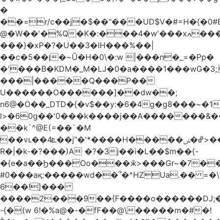
�
��=r/c��j�$��"���UD$V�#=H�{�0#B
@�W��'�%Q�K�:���4�w'���xߍ����r����PV��$�5�������mIz��}d���+h"SWq�w�d�w�Zas(H����qR��g�g��XNS&��9�5�Oȩ�O�
���}�xP�?�U��3�IH���%��|
��c�5��ן�~Ŭ�H�0\�:w |���n�_=�Pp�
�'���B�KDM�_M�Ǉ�0�a����1���wG�3;܂��%M�B�FV������`$)%�x|
���|�����Q���P��
U������O������]��dw��;
n6@�O��_DTD�{�v$��y:�6�4g�g8���~�
l>�60g��'0���k����j��A�������&��;wX���
��k`^@E(=��`�M
��vւ��4ܧ��j"�'*����H�����ߝ�ݭ>���_��I-
R�|�k-�?���)A �?�3j��i�L��$m��{-
�{e�a��Ϧ���Oo���ӂ>���Gr~�7����س~m��F;CZ .!O�ԇ4
#0���aқ:�����wd��՞�^HZUa.�� =�\
6��!]���
����2���9��{F����o������DJ;
-{�(w 6!�%a@�-�fF��@\�����m�#�!