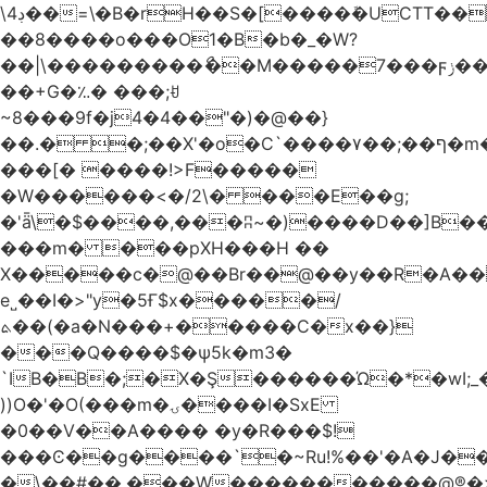
\4ڊ��=\�B�rH��S�[����ܽ�UCTT��+$PV�s��I�?
��8����o���O1�B�b�_�W?
��|\���������ޯ��M�����7���ϝݫ���OW|
��+G�؉� ���;ꀀ
~8���9f�j4�4��"�)�@��}
��.� �;��X'�o�C`����۷��;��ף�m����;����3��"�����6�Pg����#ͨ�?
���[� ����!>F�����
�W������<�/2\� ���E��g;
�'ǟ\�$����,���ʭ~�)����D��]B��_vܝ���>�6���{(���ZH�W�4x��S���8���Ek
���m� ���pXH���H ��
X�����c�@��Br��@��y��R�A��
e˽��I�>"y�5Ғ$x�����/
ܬ��(�a�N���+�����C�x��}
���Q����$�ψ5k�m3�
`IB�B�;�X�Ş������Ώ�*�wI;
))O�'�O(���m�ۍ����I�SxE
�0��V��A���� �y�R���$!
���Ͼ��g����`�~Ru!%��'�A�J��
�\��#��.���W�����������@®�>�b��