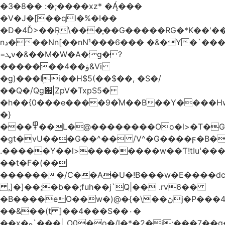
�3�8�� :�;����xz* ����
�V�J�[��ql�%�I��
�D�4Ď>��Ŗ\���ֶ��G�����RG�*K��'��
nڍ���Nn[��nN¹���6��� �&�Y�`�����-
=ܜv�&��M�W�A�g�?
�������4��ۋ&Vi
�g)���Iܹi��H$5(��$��, �S�/
��Q�/Qg՗|ZpV�TxpS5�
�h��{0���e����9�ͯM��B��Y����
�}
���߾��L�@��������Oo�l>�T�GO���p{�*�Smmn������GM���A��?
�gt�vU���G��^�� /V^�G����ϝ�B�
.�����Y��l>��������w��Ƭ!tIuʽ��
��t�F�(��
�������/C��A�U�!B���w�E����dc
,]�]��;�b��;fuh��j`Q|�� .rv6��
�B����eO��w�)@�{�\��ڽj�P���4$%��ܑ
��&��(t ]��4���S��٠�
͏��x�ه`���|_O0�o�/l�*�2�j:���7��g�/