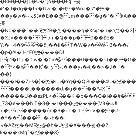
�8M���]L�U�ʺ[o���Fg`-뵺
@�J�dg��t<�Uwj�r�6�ְWnJ�s*��
��y�w�~ى&@�E��@ Jm����g�ˮ�(kA��b�^"���3���4�q��E$�J���`�%�y�JcX����2��R�,q0��3�
㩷
�N0���`��52B�����g�Xc@�ц�e��3[
�XJy���� om�Q��p� 9��$E�
Y.�|`4�9�刾��iI� T�W�v�WB���/
�p�%� H*F0����D!
[ր1�(0p�0iw�:�0m!@���0����d)���G
�*<�%��K˚�; y~.���y\�4;��>�J� "�
��}
���I��7+s�]��Iٮ�Yq��QGi���4U�����
����t������ԃ�g����*#X
�����U��szPL<���Kͺ�b���Q�I��#�
_73�e���h T�8�|�r�������{V8�ٺ!!
+�{u�����ģn�6�+�:J!8oV���#}
�*����� _�~h��-
ݍ�AZ��MR@�h�U)�X���쎑��݁?
k���٪Mq`����3}