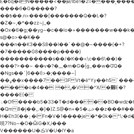
Ѐ�bq�eN�����<��ϻ/Ibe1�2ʭ����˻�����ۍ�
����6�G�����?
��߿��.n>����[�������Q��L�?
�Z�~,�*��zz~j_�
�Ox�6�g;��yg~�c��lo�+�������w��
s@�o>��K��
���n��K3��S8��I��`��@�~����{�+?
�7�����G8����p����}
�����������s ��/�K��<\c��6\��)�
���?>��~ ��v�?�__�m�G�|g_��w�ƓQ�
�Ngs��`|6� �I)>�;����~|
��ߨ��x����7��3F Vt�é^Yy��h5`����ۻ���5�"�}1k�[S��ͪ����l��blw��=��S.u}
����o�ݛ� ��4�V�^X/�׋E�?
����E{�
ۂ�Of����b5�33�T�d�����BO�wǳ�t1
�Qm8�j��_.�]�}Z.S@�n+�5�ݑ>��z���#��,s
H�Eh3{��ٳ�i Fn�V�1����je�*�0k�^\:�d�0�AOoNܰ� vLa��b�@�6��CM��H̷�~��)����h��o
哯7?No~�O�ѼiG�X,i���
V������U�ڪV�U�lY�a