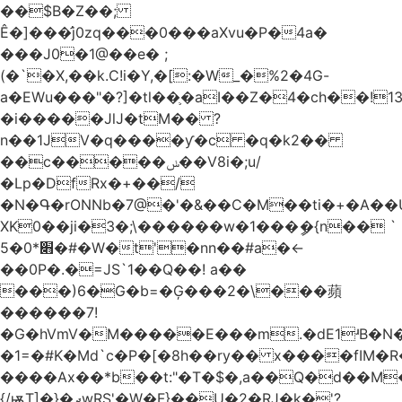
��$B�Z��;
Ê�]���̛j0zq���0���aXvu�P�4a�
���J0�1@��e� ;
(�`�X,��k.C!i�Y,�[:�W_�%2�4G-
a�EWu���"�?]�tl��֛�aI��Z�4�ch��!
�i�����JlJ�tM�� ?
n��1JV�q����ƴ�c �q�k2��
��c�����ݭ��V8i�;u/
�Lp�DfRx�+��/
�N�Գ�rONNb�7@�'�&��C�M��ti�+�A��
XK0��ji�3�;\������w�1���ީ�{n�� `
5�׋*0�#�W�t'�nn��#a�<-
��0P�.�=JS`1��Q��! a��
���)6�G�b=�Ģ���2�\���蘋
������7!
�G�hVmV�M�����E���m.�dE1ʴB�N�
�1=�#K�Md`c�P�[�8h��ry�� x����fIM�R
����Ax��*b��t:"�T�$�,a��Q�d��M�
{/ѭT]�}�ދwRS'�W�F}��U�2�RJ�k�'?