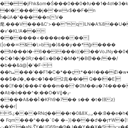
���jFհk&om�Ś���0��0�Խ��1�4ơI�3�
�I� ����j�'�wv$��F�n
ȟ�ϋA�"�����n{V�
氂.���V���&C'>��"qlLN�A%8��U
�v'�KL!A��
������<����e����|
(|o��࠺&�\>bg�)&��y��*ĝr����
�M���I�-6��i���i({�l��VoJNy��0
�C�1�/ۣ�0R;r��Ex�B�2�M�*j�B@��/��/
�b��&ά@|�'�F-
��hܚ���'��F1�C�*��ҫt*��H���Ȼi�w�_Z���aB����H
��$�մ�_��c�1��62㿡��l� Q��I�E|
��f��[���4'���m��'�0M��u�74����
�Ab۬�è���^�:��O�V݈ǭ�ݚ-
����A&��Ĭ:�KFh9�7�� s�� �t�(Bz}
���r|
ؼ5���RNʠ����r�0&8X؈ۍ��:B��e�h�h��1�F��FtÓc�LLW��5p�ZyyC�QX���v�@��0j�3��x���2���
� Fqm���^���`0� �~})����ժ��ɼ۴W�[!
ث�X�aNڱY�UG69q�9�J��Y��X�Sy:y��8�H~2,w�J4��z�T7F���߲"�&�-