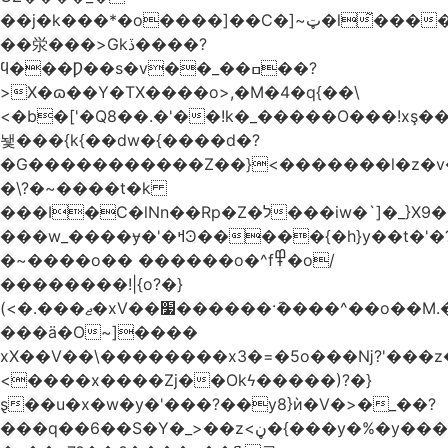
��j�k���*�o����]��C�]~ټ�l̃������7G��ß��ۻ�f�xڰ�}
��泶���>Gkڏ����?
ϥ���Ƿ��s�v��_��ߛ��?
>X�ɷ��Y�TX����o>,�M�4�q{��\
<�b�['�Q8��.�'��!k�_�����O���!xş
뇇���{k{��dw�{����d�?
�G�����������Z��}<�������l�z�
�\?�~����t�k
���I�C�lNn��Rp�Z�ל���iw�`]�_}X9��ᨰ��}
���w_����ɏ�'�ߞϿ�����{�h}y��t�'�?
�~����o�� ������o�^f߾�o/
��������!|{o?�}
(<�.���ޖ�xV��׷������·݇����^��o��M.��΍���_�?
���ӓ�O~]����
xX��V��\��������x3�=�5o���ǋ?'���z
<����x����Zj��Okϟ�����)?�}
ȿ��u�x�w�y�'���?��y8}ѝ�V�>�_��?
���q��6��S�Y�_>��z<ڼ�{���y�%�y���f���:ޚ���s8$