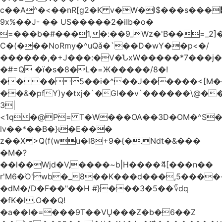
c��A^�<��nR[g2�K v�W�I$���s���
9x%��J- �� US�����2�iIb�o�
=���b�#���1,�:��9_Wz�'B��=_2
C�(���NoRmy�^uQǎ�`��D�wY��p<�/
������,�+J���:�V�ՆxW�����*7���j�
�#=Q �ï�s�8�L�=Ж�����/8�!
����5��i�^��J������<[M�
��&�pfY)y�txj�`�Gl��v`������\@�
3|
<1q�@P= T�W���OA��3D�OM�^S�)#�j��Q�
lv��*��B�}ι�E���
z��X >Q(f(wu�l8+9�{�.Ndt�&���
�M�?
��l��Wjd�V,����~b|H����ޮ4[���n��
r'M6�Ό'wb�_8��K���d���,5����
�dM�/D�F��"��H #}���3�5��؆dq
�fK�l.O��Q!
�a��I�=���9T��VŲ���Z�b�6��Z