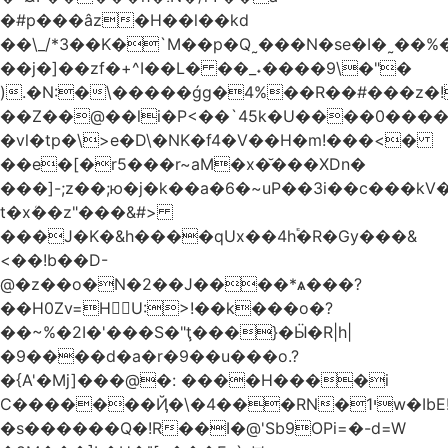
�#p���âz�H��l��kd
��\_/*3��K�`M��p�Q˷���N�se�I�˷��%��ۍ�_���W�00Į�J�r��H��(L��L6����iuɔ^e�MrX���5O���g�����݄9OӘ�����j��T����@�ҕ8���j
��j�]��zf�+^I��L� ��_˖����9\�"�
).�N:�\�����ǵg�4%��R��#���z�!
��Z��@��li�P<��`45k�U����0����
�vl�tp�\>e�D\�NK�f4�V��H�m!���<�
��e�[�r5���r~aM�x�̆���XDn�
���]-;z��;ю�j�k��a�6�~uP��3i��c���k
t�xܳ��z"���&#>
���J�K�&h����qUx��4h֕�R�Gy���&
<��!b��D-
@�z��o�N�2��J����*ѧ���?
��H0Zv=HU:>!��k���o�?
��~%�2I�'���S�"ţ���}�Ӹ�R|h|
�9����d�a�r�9��u���o.?
�{A'�Mj]���@�: ����H����i
C�������Ҋ�\�4���RN�י1w�IbE!
�s������Q�!R��I�@'Sb9OPi=�-d=W