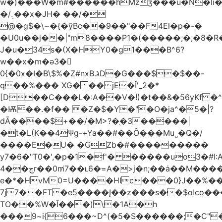
w�)���W�m#������hMzʒ���u�N�li�
�/܉��x�JH� ��/�
@�g$�\~�{�ȳBc��9��"��F4El�p�-�
�U0u��j��|"m8����P1�(�����;�;�8�
J�u�34s�(X�HY0�g1���B^6?
w��x�m�ә3�
0{�0x�I�B\$%�Z#nxB.גDܷ�G���$�$��-
q��%��� XG���jE�Ǐ'_2�*
[D��C���L�:A��V�!)�t��&�56yKf �^
�Ѭ��.�f�� �Z�$�Y�"�O�ja^�5�|?
dĀ����$+��/�M>?�֭�3�����|
�t�L(K��4Ψg-+Ya��#��Ȏ���Mu˽�Q�/
����E�U� �ԌZb�#���������
y7�6�"T0�',�p�1�f'� �����uo3�#
ڄ��4r��0m̸7��ʟ6�ּ=A�>j�n;��ȧ��M����at���7q-
e�*�HvM0=U����HIc���0}J��%�
7j7��FT�e5����Į��z���s��$o!co���A
TO��%W�Ĭ���)\�1A�h
���9~i{6���~D^(�5�S������;�C"