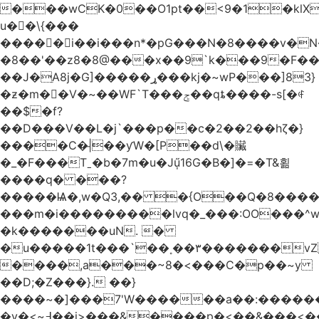
���wCK�0��O1pt��<9�1�klX
u��\{���
�����i��i���n*�pG���N�8����v�N
�8��'��z8�8@���x��9`k���9�F�
��J�ֵA8j�G]�����ړ���kj�~wP���]83}
�ƶ�m��V�~��WF`T���ݮ��qȶ����-s[�ꏶ
��$�f?
��D���V��L�j`���p��c�2��2��hζ�}
����C�|̵��ƴW�[P��d\�贜
�_�F���Tˍ�b�7m�u�Jű̩16G�B�]�=�T&횖
����q� ���?
�����Ѩ�,w�Q3,�� �{O��Q�8�����O
���m�i���������lvq�_���:OO���^w
�k�������uN. �
�u�����1t���`��˳��۳�������v
����,a���~8�<���C�p��~y
��D;�Z���}. ��}
����~�]���7'W������a��:�����
�v�<~߃��j>���&����p�<��&���<����