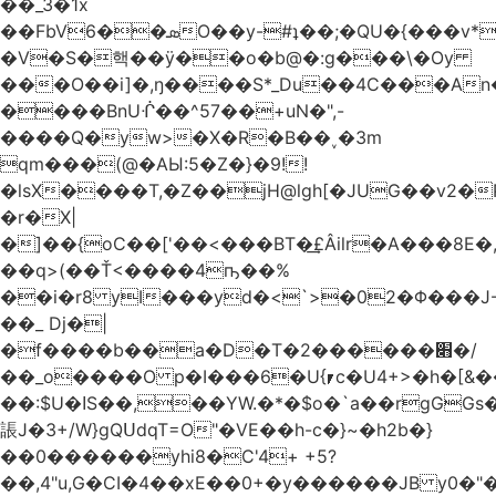
��_3�1x
��FbVܣ��6O��y-#ʇ��;�QU�{���v*�<�e�
�V�S�핵��ӱ��o�b@�:g���\�Oy
���O��i]�,ŋ����S*_Du��4C���An
����BnUᒖ��^57��+uN�",-
����Q�yw>�X�R�B��˯�3m
qm���(@�AЫ:5�Z�}�9!!
�lsX����T,�Z��jH@lgh[�JUG��v2�
�r�X|
�]��{oC��['��<���BT�͢£Âilr�A���8E�,
��q>(��Ť<����4ҧ��%
��i�r8 yI���yd�<`>�02�Φ���J
��_ Dj�|
�f����b��a�D�T�2������׋�/
��_o����O p�I���6�U{⎖c�U4+>�h�[&���
��:$U�ߊS��,��YW.�*�$o�`a��rgGGs�~
䛫J�3+/W}gQՍdqT=O"�VE��h-c�}~�h2b�}
��0������yhi8�C'4+ +5?
��,4"u,G�CI�4��xE��0+�y������JB y0�"