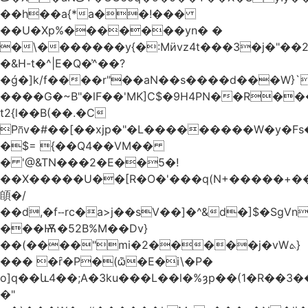
��h��a{*a��!���
��U�Xp%�������yn� �
�\�������y{�:Mӥvz4t���3�j�"��
�&H-t�^|E�Q�͗^��?
�ǵ�]k/f����r"��aN��s����d���W}`
����G�~B"�lF��'MK]C$�9H4PN��R�
t2{l��B(��.�C
P⩃v�#��[��xjp�"�L���������W�y�F
�$= {��Q4��VM��
� '@&TN���2�E��5�!
��X�����U��[R�O�'���q(N+�����+���
䫁�/
��d,�fⵧrc�a>j��sV��]�^&d�]$�SgVn�J��
���Ѭ�52B%M��Dv}
��(����"mi�2�����j�vWܬ}
��� �ȓ�P�(ѽ�E�i\�P�
o]q��և4��;A�3ku���L��l�%ȝp��(1�R��
�"