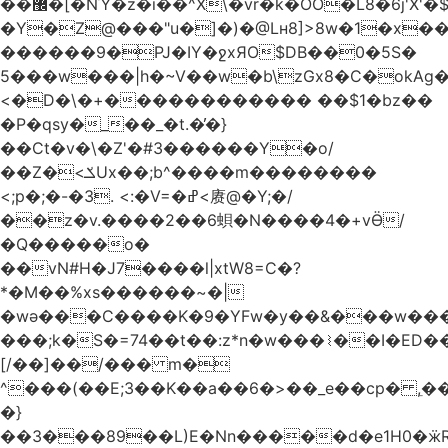
��޼�[�NΎ�z�i��^X\�vr�k�OO�L8�6j'X'�$�O���� �l�,���`�n�`��[���T��a{�-
�Y�Z@���"u�]�)�@Lʜ8]>8w�1�x
������9�PJ�IY�ջxЯO$DB��0�5S�
5���w���|h�~V��w�b\zGx8�C�okAg�
<�D�\�+������������ ��$1�bz��
�P�qsy�_��_�t.�̓�}
��Ct�v�\�Z'�#3������Y�o/
��Z�<ݎUx��;b^����m��������
<;p�;�-�3. <:�V=�ߝ<赓@�Y;�/
��z�v.����2��6蛽�N����4�+vӪ/
�Q�����o�
��vN#Н�J7����l|xtW8=C�?
*�M��%xs������~�|
�wǝ���C����K�9�YFw�y��&���w��
���;k�S�=74��t��:z*n�w���⌇��I�ED
[/��]��/��� m�
^���(��E;3��K��a��6�>��_e��cp� ,
�}
��3���89��L)E�Nn�����d�e1H0�ӝR