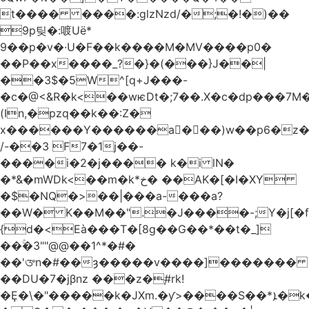
t���� ����:glzNzd/�;�!�)��
9p팆�:喥Uë*
9��p�v�·U�F��k����M�MV����p0�
��P��x����_?�}�(���}J��|
��3$�5W^[q+J���-
�c�@<&R�k<��wѥDt�;7��.X�c�dp���7M�
(In,�pzq��k��:Z�
x������Y������a�ٌ��)w��p6�z�
/-��3 F7�1j��-
����i�2�j���� k�i lN�
�*&�mWDk<��m�k*خ� ��AK�[�I�XY
�$�NQ�>��|���a-���a?
��W� K��M��".�J����-;Y�j[�f
{d�<Eà���T�[8g��G��*��t�_]
��ۚ�3""@@��1^*�#�
��'ᤅn�#��ȝ�����v����]�������
��DU�7�jβnz ���z�֚#rk!
�Ȩ�\�"�����k�JXm.�ƴ>����S��*ܐ�k��nJ�