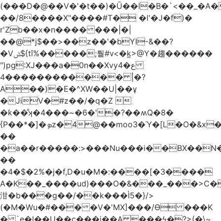
(���D�@��V�'�t��)�Ū��ǀ�B�`<��_�A���Zӏ�=�
��/8����X"����#T� �l'�J�f)�
r'Zb��x�n���� ���|�|
��@*j$��>��z��'�bYI-&��?
�Vݜ${tǐ%�����;퉡#v<�k̪>@Y�趨������
")pg:XJ���a�0n��Xvyع�4
���4��������� |�?
A��)�E�^XW��U|��ұ
�JiV�#z��/�q�Z 
�ƙ��̐ʞ�4���~�6�'�?��ʍQ�8�
{P��*�]�ܤz�4@��moo3�Ύ�[L�O�&x�Ǵ1���L�/@f�o!
��
�a��r�����:>���Nu���i��BX��
��
�4�$�2%�j�f,D�u�M�:����[�3����
A�K��_����ud)���O�&���_���>C�
泔�b���g��/��k���Ì5�}/>
(�M�Wu�#��� �V�'MX]���/Ѳ ���K
� `e�l��U��c���i��A ���ϟ�?>(�\~