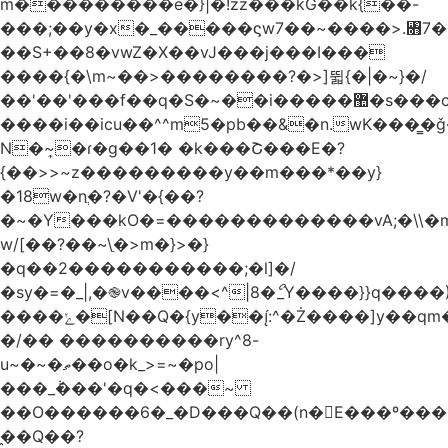
m���������e�}|�!zz���kG��k{��-
���;��y�x�_�����ϛw7��~����>.꧛7�
��S+��8�vwZ�X��vJ���j���ӏ���
����{�\m~��>��������?�>]뛻{�|�~}�/
��'��'���f��q�S�~��i�����޺�s���c�K�>���f}
����i��icu�
�^^m5�pb��&�n.wK���͇�ǧ
N�~͎�ɾ�g��1� �k���Շ���E�?
{��>>~z���������y��m���*��y}
�18w�nֲ�?�V'�{��?
�~�Y���kO�=�������������vA;�\\�m
w/[��?��~\ַ�>m�}>�}
�q��2�����������;�l]�/
�sy�=�_|,�֎v����<^|8�ޯ_Y����}}q����)
����ݺ�[N��Q�{y��:^�Ż����]y��qm�<=m}>�����\�'����/
�/�� ����������ry^8-
u~�~�ތ��o�k_>=~�po|
���_݃���'�q�<���~
��O������6�_�D���Q��(n�E���º���
�̼�Q��?