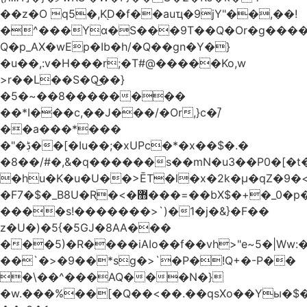
��z�O q5�,K֭D�f��auҵ�9jY"��,��!
�^���Yɑ�S���9T��Q�Or�g����
Q�p_AX�wEp�Ib�h/�Q��gn�Y�}
�u��,:v�H���r;�T#@�����Ko,w
>r��L��S�Q͜��}
�5�~��8��������
��*I���c,��J���/�Or,}c�/̚
��a���*���
�"�ڋ��[�Iu��;�xUPc�*�x��$�.�
�8��/#�,&�q������s��mN�u3��P0�[�t�
�hu�K�u�U��>ĒT�l�x�2k�μ�qZ�9�<
�F7�$�_B8U�Rֶ�<�޻���=��bX$�+�_0�p�=l
����s!�������>`)�1�j�&}�F��
z�U�)�5{�5GJ�8AA���
���5)�R����iAIo��f��vh>"e~5�|Ww:
��`�>�9��*sg�>`�P�!Q+�-P��
�\��^���AQ���N�}
�w.���%��[�Q��<��.��qsXo��Yы�$�j