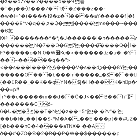
�z��o7?��.?����o��ߟ륳
�՟�g��{G���7�`9�Z���z��-
�w�l=^�(����19�z�����aY�����f|�}
����9^v�q��,z�Ѻ�j����ms���~������h�
�6㣽
K@_�������^�*,�J������l�h�����w
������N�7��O�G7����֟����Q�|1�
F?�����o�N 0�W׫Kc�<������ǳ�u�ϯ�?
��~�����q��">
<��s���i���Y\����V�s��dϼ���8Y�
�����O���b���h{�����_�&���
{��R��_��K��qYN�$j�H���K�hp҆�
��=p#
]r^��c�����m��d��Ö�J<��B��hT]|
�������Có­
6�U��Ǯ��T�N�z��=5*į� �?v"�־
��b�l�_��]��Sޑ*M�A�۬_��E'���p{��#UZ�D\1��%\9�<0Kl�>:
[�b���nC�4����aTNX� ��A
ծ��#�ZO�ӝ�2�R��P�W��$������p