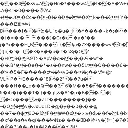
.A�41�0����@7Ac
+�Jt�Cc��]�I��I�W�X k��� "Y
���!Z&
D���f�� d�U`o�u�H̹�^����~k�;��
�t�=�:�| ���)�Gr�e�a�ʻ��
j�*x���H_N�j��L(�ϡa�7X����wv׈�60pM�
河n]�"�=I�X�B��u� t�cSj�O?
�H( B�P.9T>�ApV�q���;�ڪ�w"�
��.B*a�ֺ�e��*�s��nw���5Lt�Q����6
��5�F۠�����c�vG�� �;��M@r
VLP�E����`8(�2"��7u�
���H��_p��Q��36ۚ�M��5���������U
Ҟ�4)�)���T�,}��ql[&�6^�ɲ�B� �J�}
�Cx���w�ZLf��������]��
-�Q�w�كxUdLD�g;�y��0�.��꼫
��7��ф 6Q�&F�eW�x�>:ѧ�$.��f� L�ix
�xf��s�v�q{���Nz�.���B�Kv�)} ]�7�7{��]�j�yИW��ۦ6ٰٖ�M}
�Ӝ�B(��-�{A�I2���b'@{/