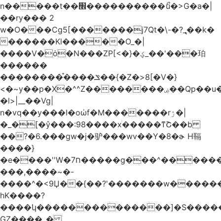
n�����t��׮����������ޯu�>G�a�|
��ry��� 2
w�O���Cg5[�������j7Qt�\-�?_̢��k�
������Kl�����O_�|
����V�ȯ�N���ZP[<�}�ؼ_��'���珀
������
��������֯����ݏ��{�Z�>8[�V�}
<�~y��p�X�^^Z��������ۻ��Qp��u���\�m���k�?
�l>|__��Vg|
n�vq��y���I�oώf�M�������rۯ�|
�_�[�ŷ���:98����xֹ�����ͳՇ��b
��?�6.���gw�j�驴���wv��Y�8�ɚ H䩹
����}
�e����''W�ח7�����g���^�������և����>�����%H�����_�?
���,����~�-
����^�<9Џ��{��?'�������w�������9z�
̛hK����?
����կ��������������]�S�����o�
GZ����_�