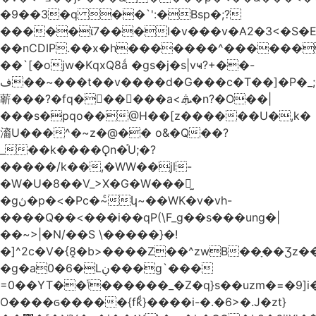
�9��3�q ��`':�Bsp�;?
�����ϊ7���l�v���v�A2�3<�S�E
��nCDIP.��x�h�������^������
��`[�ojw�ΚqxQ8ǻ �gs�j�s|vҹ?+��-
ف��~���t��v����d�G���c�T��]�P�
_
龩���?�fq������a<.ܞ�n?�O��|
���s�pqo��@H��[z������U�,k�
㵝U���^�~z�@�� o&�Q��?
_��k����Ǫn�֡U;�?
�����/k��,�WW��jl-
�W�U�8��V_>X�G�W���𾶲̫
�gڽ�p�<�Pc�~ͨկ~��WK�v�vh-
����Q��<���i��qP(\F_g��s���ung�|
��~ >|�N/��S \�����}�!
�]^2c�V�{8̭�b>����Z��^zwB��ָ��Ʒz�
�g�a0�6�Lڹ���g`���
=0��YT��ݳ������_�Z�q}s��uzm�=�9]i��?
O����ϭ�����{fkͩ}����i-�.�6>�.J�zt}