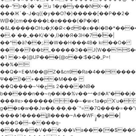
��-")r�:|�`� u 1�y�y���NX~�/
���Ж`�-J�q{{�y��O?�)�����[��P��2�
W@�]cm�����Ŀ�e����{�P�i�t
�&L�����OHu�;K�Ք<�d9�x��i�B�*��
�.�ۤ��_��K/�'�,(I�!�Я�3H�7�Ǐ�|
��^�à?��;.�W��H���4Β� kr��O�
����ȑ��b_�����3��J{W��'S�
�1 �>�{@UP���{@o��:$�Q�_P=!
��%�!
��Q�=E�M��@Z�&cn9�Ra�4��l����
Ψ�� [!� +���M���
��Q����~Ч�حs 2����NB�
b�����n��~ƞ��i��%v��⥎�d�A"���j�
���#e>������(��~�w<1a�p X˙u�
g��s�w��Jw��.��,��`"=�7Q����=��
����1����ȴB����~A��WFᬸ�g��|
���G�~����q-
������V���:��Va���[�$��6�