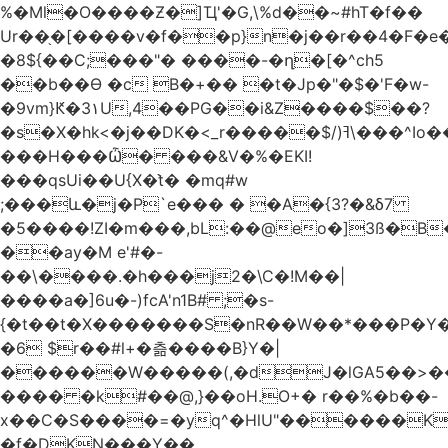
%�Ml�O����Ƶ�]Ҵ'�G,\%d��~#hT�f��
Ur��֖�[����v�f��p}n�j��r��4�F�
�8${��C;���"� ����-�ղ�[�^ch5
��b��Ɵ �c B�+�� �t�Jp�"�$�'F�w-
�9vm}Ԟ�3۱U,4��PG��i&Z����$��?
�s�X�hk<�j��DK�<_r�����$/)ߔ\���^Io��(�9�x��g�s��S�\"FH�BwN�Q�
���H���Ѽ� ���&V�%�EKI!
���qsUi��U{X�t̀� �mq#w
;���և�j�P`e��� � �A�{3?�&δ7
�5����!ZI�m���,bL:��@eo�]3ß�B
��ay�M e'#�-
��\����.�h���j2�\C�!M��|
����a�]6u�-)fcA'n1B# ;�s-
{�t��t�X�������S�nR��W��*���P�Y�
�6 $r��#l+�츪���� B}Y�|
������W�����(,�dJ�lGA5��>��@A�X��
���� �k#��@,}��oH.O+� r��%�b��-
x��C�S����=�yq^�HlU"������K
�f�DKN���Y��