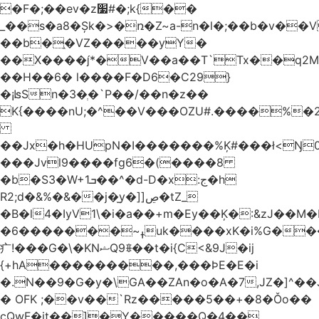
�F�;��ev�z׷#�;k{��
_��s�a8�Șk�>�ռ�Z~a-n�l�;��b�v�
��b�֑�VZ�����yΥ�
��X����*�V��a��T`Tx��q2M[
��H��6� l����F�D6�C29}
�¡ʪSn�3�ְ�`P��/��n�z��
K{����nU;�^��V���OZU#.����%�2
��Jx�h�HUpN�I�������%Ķ#���ł<Ŋ0
���Jvl9����fg
6�(����8
�b�S3�W+1ܒ��^�d-D�x:ج�h
R2;d�&%�&��j�̫y�]]ڝ�tZ_
�B�l4�IyV1\�i�a��+m�Ey��Ķ�:&zJ��M
�ߪ~�������6uk����xK�i%G����^��Ai�^rN���Ň�0���p���L>�
⽧!���G�\�KNޝQ9ꎖ��t�i{C<&9J�ij
{+hA���������,���ϷE�E�i
�.N��9�G�y�\GA��ZAn�o�A�7,JZ�]^�
� OFK ;��v��`Rz�����5��+�8�Ǒo��
cQwF�it��]�Y�����Q�4��