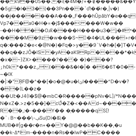
��k9��05��.�i(�4M�/+�˸Ɇ�����&��Y�הl���c�1:�[��5�y؏l��c��8`�/
�5g�l�3�(��3Pn���`o!͊��́r�,|v�)
��ɉ�������A���_F���hǓpăbY�e��q(
Vp7��a0�H�=�j$���: ���W�w��
-��H���Oɹk̃����H����u3� j�#˂��
����M�9z�w���S~�4�UL���+r�
q�:���2�
e<�@N�)�Fq�>y��9`V�һ�[�]T�
��q��zJǑ�lS�yA�aK9Rp����*�
�x�~}ZX>����?�� � �)���?
ٶh0k*���z؈(���&�l�|� �6�6T�0�-
~�IX
�|:�"ŖF@�^��[�o�@�u�lݶl����^D�v�?
��(L��z�
��Uէ�J4(I�$@�ՠbC�R�����pNv�L]/*N��
N�xZ�.>z�5��]� cUͩ�Z�<��Ad~�������T�
R��,:�-���Y�� �֤�����qS[!
�`۽B~���\-ݠSu{Di�&\�
MՍB�#|g��r�n+��Ƴ�@@��b��K��,�u
��k-Δ*lm-����n�Rs��IwP� C����