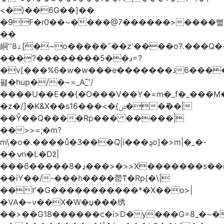
<�}��6G��]��
�9F�ɾ0��~����@7������>����뻝
��
絧''8ۿ[ܽ�~ο�����¯��z'����o?.���Q�~��t��/
���?��������5��د=?
�v[���%6�w�w���e�ڌ�������6���[�����
폃�hup�/�~=_A߱_'/
����U��E��{�O���V��Y�=m�_f�_���M
�z�/]�K&X��sݜ}�>���16��ٚ��|
��Ŷ��Q����Rp��� �����|
��>>=;�m?
m\�o�.����ů�3���Q|i���ܯo]�>m|�_�-
��ݍn�L�ǅ|
���6�����8�ڍ���>�>>X�������s��r��U�ş�-
��iY��/-���h����罃ͳ�Rp{�\|
��ז'�G�����������*�X��o>|
�VA�~v��X�W�џ���绣
��>��G18������c�i>D�y���G=8_�~ܿ�>