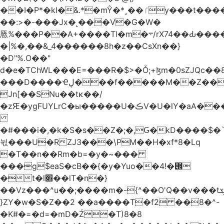
��I�P*�kI�&.*�mŶ�*˱��ٵy���t�����c�4'��cU'����d9�8��F��Y�a<.+�H�6���V��0����ԲT���|2�!j�YwP����oO��1u�B�ki/
��:>�-���Jx�˻���V�G�W�
㥦%���P��A+����Tl�m�܋/rX74��Ԃ����u�Zu��W�s4}
�|%�,��&_4������8h�z��CsXn��}
�D"%.O��"
d�e�TChWL���E=���R�$>�Ǒ;+ɮm�0sZJQc��8N���mۂX��#M�Q؃eM������zuz
���D����Ҽڸ���f�����M��Z��&ƕ�
Jn[��SNu��tĸ��/
�zԘ�ygFUYLrC�ы�����U�ڪV�U�lY�aA���
�#���i�,�k�S�s��Z�;�,Ԍ�kD����$�`�}@���b�`��⑴�1s
뉛���U�RZJ3���\PM��H�xf*8�Lq
�T��n��Rm�b=�y�~���
���g$eaS�cB��{�y�Yuo��݌�!4
�t�l׋��lT�n�}
��Vz���^u��;����m�-{^��O'Q��v���tܮ�H%��f�D��x����GMOY;���VF@���V�Ťg�%u(&12��mI��ɔ�yIt�iz��h4���ۓ�>���֪�h:_���W00
}ZY�w�S�Z��2 ��a����T�f2 ��8�^-
�K#�=�d=�mD�Ź�T)8�8