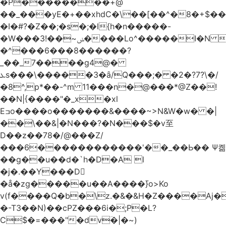
�Р��������+@
��_���yE�+��xhdC�\��[��^�8�+$�
�I�#?�Z��;�s�;�l{h�n�����-
�W���ݭ~��!3����Lo^�����I�N C��k������������P�A�8~�^X�#e5�����G6���^x��� )
�^���6���8������
?
_��_7����g4@�
ܥs���\�����3�ȃ/Q���;� �2�?7?\�/
�8^,p*��-^m 11���n�@���*@Z��!
��N|{����"�_x�xl
Eߏo����o�������&����~>N&W�w� �|
��\��&|�N���?�N���$�v至
D��z��78�/@���Z/
���6������������'��_��Ь�� Ѱ콂
��g��u��d�`h�D�A l
�j�.��Y���D
�å�zg�����u��A����߫}o>Ko
v(f����Q�b�\z.�&�&H�Z����Aj�
�-T3��N)��cPZ���6i�;P�L?
C$�=���"�dvؔ�|�~)