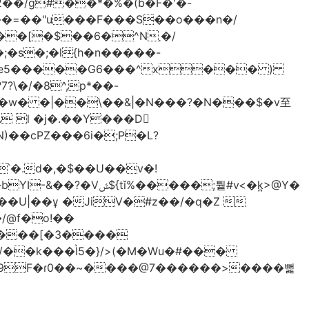
2��/g#��*�%�(b�F�'�-
���=��"u���F���S��o���n�/
[�$��6�^N܂�/
�s�;�l{h�n�����-
 l �j�.��Y���D
)��cPZ���6i�;P�L?
��;퉡#v<�k̪>@Y�
����[�3����
/��k���Ì5�}/>(�M�Wu�#���
� �9F�ɾ0��~����@7������>����뻝