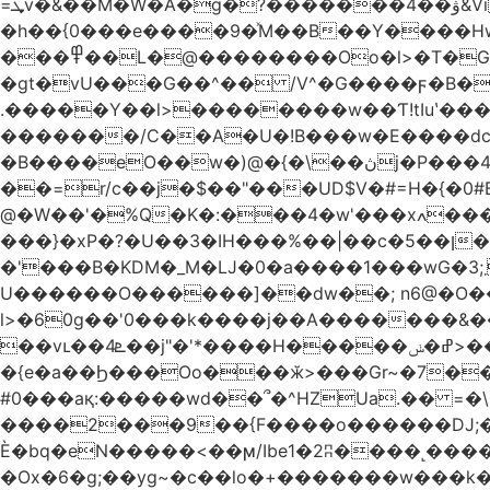
=ܜv�&��M�W�A�g�?�������4��ۋ&Vi �g)���Iܹi��H$5(��$��, �S�/��Q�/Qg՗|ZpV�TxpS5�
�h��{0���e����9�ͯM��B��Y����H
���߾��L�@��������Oo�l>�T�GO���p{�*�Smmn������GM���A��?
�gt�vU���G��^�� /V^�G����ϝ�B�
.�����Y��l>��������w��Ƭ!tIuʽ��
�������/C��A�U�!B���w�E����dc]W
�B����eO��w�)@�{�\��ڽj�P���4$%��ܑ ��&��(t ]��4���S��٠� ͏��x�ه`���|_O0�o�/l�*�2�j:���7��g�/ �
��=r/c��j�$��"���UD$V�#=H�{�0#B
@�W��'�%Q�K�:���4�w'���xߍ����r����PV��$�5�������mIz��}d���+h"SWq�w�d�w�Zas(H����qR��g�g��XNS&��9�5�Oȩ�O�
���}�xP�?�U��3�IH���%��|��c�5��ן�~Ŭ�H�0\�:w |���n�_=�Pp�
�'���B�KDM�_M�Ǉ�0�a����1���wG�3;܂��%M�B�FV������`$)%�x|���|�����Q���P��
U������O������]��dw��; n6@�O��_
l>�60g��'0���k����j��A�������&��;wX���Z(�k�8Y
��vւ��4ܧ��j"�'*����H�����ߝ�ݭ>���_��I-R�|�k-�?���)A �?�3j��i�L��$m��{-
�{e�a��Ϧ���Oo���ӂ>���Gr~�7����س~m��F;CZ .!O�ԇ4
#0���aқ:�����wd��՞�^HZUa.�� =�\
����2���9��{F����o������DJ;�m8
Ѐ�bq�eN�����<��ϻ/Ibe1�2ʭ����˻�����ۍ�o?����6�G�����?��߿��.n>����[�������Q��L�?�Z�~,�*��zz
�Ox�6�g;��yg~�c��lo�+�������w��