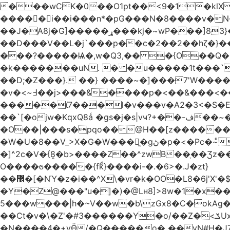
���wCK�0��O1pt��<9�1�klX
�����i��i���n*�pG���N�8����v�N
��J�ֵA8j�G]�����ړ���kj�~wP���]83}�ƶ�m��V�~��WF`T���ݮ��qȶ����-s[�ꏶ��$�f?
��D���V��L�j`���p��c�2��2��hζ�}��
���?�����Ѩ�,w�Q3,�� �{O��Q�8
�k�������uN. � �u�����1t���`
��D;�Z���}. ��} ����~�]���7'W�
�v�<~߃��j>���&����p�<��&���<���� �9��3�q ��`':�Bsp�;?
�����ϊ7���l�v���v�A2�3<�S�
��`[�ojw�Κ
�O��|���s�pqo��@H��[z������U
�W�U�8��V_>X�G�W���𾶲̫�gڽ�p�<�Pc�~ͨկ~��WK�v�vh-����Q��<���i��qP(\F_g��s���ung�|��~ >|�N/��S \�����}�!
�]^2c�V�{8̭�b>����Z��^zwB��ָ��Ʒz��e�|�g�a0�6�Lڹ���g`��� =0��YT�
O����ϭ�����{fkͩ}����i-�.�6>�.J�zt}
��޼�[�NΎ�z�i��^X\�vr�k�OO�L8�6j'X'�$�O���� �l�,���`�n�`��[���T��a{�-
�Y�Z@���"u�]�)�@Lʜ8]>8w�1�x�
5���w���|h�~V��w�b\zGx8�C�okAg�
��Ct�v�\�Z'�#3������Y�o/��Z�<ݎUx��;b^����m�������� <;p�;�-�3. <:�V=�ߝ<赓@�Y;�/��z�v.����2��6蛽
�N����4�+vӪ/�Q�����o� ��vN#Н�J7