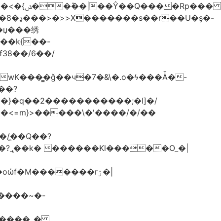
G��k{��-
f38��/6��/
.wK���͇�ǧ��ч�7�&\�.o�ϟ���Ǡ�-
��?
}>�}�q��2�����������;�l]�/
/�̼�Q��?
GZ����_�