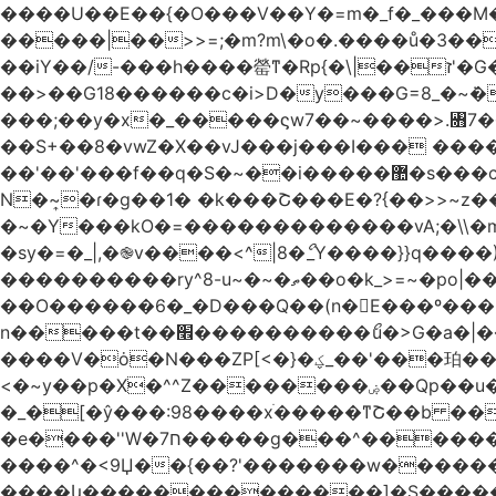
����U��E��{�O���V��Y�=m�_f�_���M������pxt���f�۟�s��
�����|��>>=;�m?m\�o�.����ů�3���Q|i���ܯo]�>m|�_�-��ݍn�L�ǅ|���6�����8�ڍ���>�>>X��
��iY��/-���h����罃ͳ�Rp{�\|��ז'�G�����������*�X��o>|�VA�~v��X�W�џ���绣
��>��G18������c�i>D�y���G=8_�~ܿ�
���;��y�x�_�����ϛw7��~����>.꧛7�
��S+��8�vwZ�X��vJ���j���ӏ��� ����{
��'��'���f��
N�~͎�ɾ�g��1� �k���Շ���E�?{��>>~z�
�~�Y���kO�=�������������vA;�\\�m
�sy�=�_|,�֎v����<^|8�ޯ_Y����}}q����)|����ݺ�[N��Q�{y��:^�Ż����]y��qm�<=m}>���
����������ry^8-u~�~�ތ��o�k_>=~�po|���_݃���'�q�<���~
��O������6�_�D���Q��(n�E���º���
n�����t��׮����������ޯu�>G�a�|��ry��� 2 w�O���Cg5[�������j7Qt�\-�?_̢��k� ������Kl�����O_�|
����V�ȯ�N���ZP[<�}�ؼ_��'���珀������ ��������֯����ݏ��{�Z�>8[�V�}
<�~y��p�X�^^Z��������ۻ��Qp��u���\�m���k�?�l>|__��Vg| n�vq��y���I�oώf�M�������rۯ�|
�_�[�ŷ���:98����xֹ�����ͳՇ��b ��
�e����''W�ח7�����g���^�������և����>�����%H�����_�?���,����~�-
����^�<9Џ��{��?'�������w�������9z�F�[�/w
����կ��������������]�S�����o