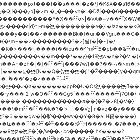
�|�z�/]�K&X��sݜ}�>���16��ٚ��|��Ŷ��Q����Rp���
�����s��r��U�ş�-
>����s|d}^;-m���������e�}|�!zz���k
���у��t��<������Bk�l�un��Vgn.���С�
�\m~��>��������?�>]뛻{�|�~}�/
q�S�~��i�����޺�s���c�K�>���f}����i��icu�
�^^m5�pb��&�n
��������y��m���*��y}�18w�nֲ�?�V'�{
��A+�zh�[�
]��j���?w/[��?��~\ַ�>m�
��\�'����/�/��
:���J�a�������ppR�U�Oέ�����ٍ��
?�6.���gw�j�驴���wv��Y�8�ɚ H䩹����}
��ݓcc����� ̛hK����?
��AD>��[kk�Gk�,�2>�a���6?