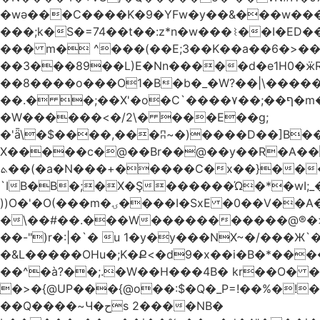
�wǝ���C����K�9�YFw�y��&���w��
���;k�S�=74��t��:z*n�w���⌇��I�ED
��� m� ^���(��E;3��K��a��6�>��
��3���89��L)E�Nn�����d�e1H0�ӝR- \4ڊ��=\�B�rH��S�[����ܽ�UCTT��+$PV�s
��8����o���O1�B�b�_�W?��|\���������ޯ��M�����7���ϝݫ���OW
��.� �;��X'�o�C`����۷��;��ף�m����;����3��"�����6�Pg����#ͨ�?���[� ����!>F�����
�W������<�/2\� ���E��g;
�'ǟ\�$����,���ʭ~�)����D��]B��_vܝ���>�6���{(���ZH�W�4x��S���8���Ek'�- ���m� ���pXH���
X�����c�@��Br��@��y��R�A��)
ܬ��(�a�N���+�����C�x��}���Q����$�ψ5k�m3�
`IB�B�;�X�Ş������Ώ�*�wI;
))O�'�O(���m�ۍ����I�SxE �0��V��A���� �y�R���$!���Ͼ��g����`�~Ru!%��'�A�J��xyw(�N?
�\��#��.���W�����������@®�>�b��
��-")r�:|�`� u 1�y�y���NX~�/���Ж`
�&L�����OHu�;K�Ք<�d9�x��i�B�*���
��^�à?��;.�W��H���4Β� kr��O� 
�>�{@UP���{@o��:$�Q�_P=!��%�
��Q����~Ч�حs 2����NB�