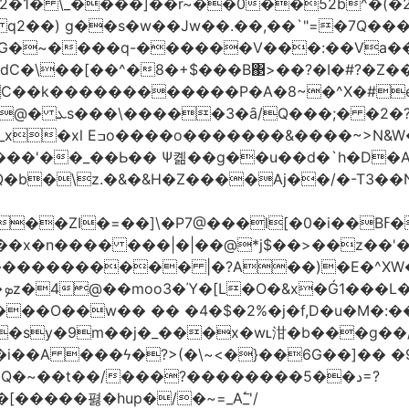
2�1� \_��
��]��r~��0��52b^�(�
 q2��) g��s�w��Jw��.��,��`"=�7Q�
�~����q-������V���:��Va���
�\��[��^�8�+$���B΃>��?�I�#?�Z��;
7?\�/�8^,p*��-
�&|�N���?�N���$�v至
'��_��Ь�� Ѱ콂��g��u��d�`h�D�A
Q�b�\z.�&�&H�Z����Aj��/�-T3��N
�]\�P7@���l[�0�i��Bߓ�՝�.d�,�$��U��v�!
 ���|�|��@*j$��>��z��'�bYI-&��?�Vݜ${tǐ%���
�
��O��w�� �� �4�$�2%�j�f,D�u�M�:
�sy�9m��j�_���x�wʟ泔�b���g��
��i��A ���ϟ�?>(�\~<�}��6G��]�