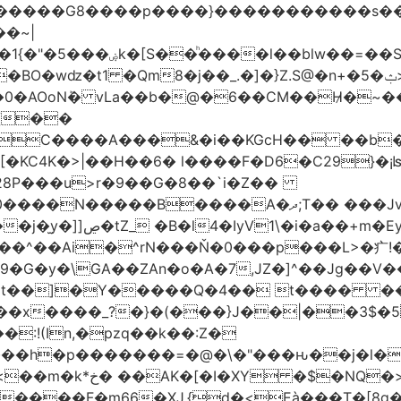
���G8����p����}�����������s ��/�K��
�~|
�VC����A���&�i��KGcH�� ��b
KC4K�>|��H��6� l����F�D6�C29}�¡ʪS
28P���u>r�9��G�8��`i�Z��
��Jx�h�HUpN�I�������%Ķ#���ł<Ŋ0���
G�y�\GA��ZAn�o�A�7,JZ�]^��Jg��V��
t��]�Y�����Q�4�� t���� ����:
�x����_?�}�(���}J��|��3$�5
:!(In,�pzq��k��:Z�
�h�p�������=�@�\�"���ԋ��j�l�F��
>��|���a-���a?
����F�m66�XJ.{d�<Eà���T�[8g��