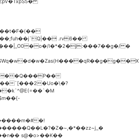
��t�F�(��
;fuh��j`Q|�� .rv6��
��`[���2�Uo�\�?
�����m�#�!
��n�� s@�o>��K��