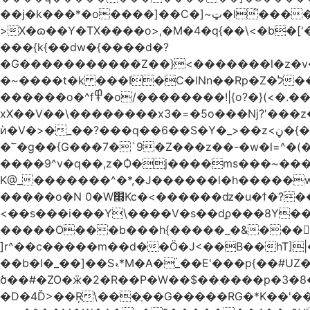
��j�k���*�o����]��C�]~ټ�l̃������7G��ß��ۻ�f�xڰ�}��泶���>Gkڏ����?ϥ���Ƿ��s�v��_��ߛ��?
>X�ɷ��Y�TX����o>,�M�4�q{��\<�b�[
���{k{��dw�{����d�?
�G�����������Z��}<�������l�z�v
�~����t�k ���I�C�lNn��Rp�Z�ל���iw�`]�_}X9��ᨰ��}���w_����ɏ�'�ߞϿ�����{�h}y��t�'�?�~����o��
������o�^f߾�o/��������!|{o?�}(<�.���ޖ�xV��׷������·݇����^��o��M.��΍���_�?���ӓ�O~]����
xX��V��\��������x3�=�5o���ǋ?'���z
ѝ�V�>�_��?���q��6��S�Y�_>��z<ڼ�{���y�%�y���f���:ޚ���s8$ �z��o7?��.?����o��ߟ륳
�՟�g��{G���7�`9�Z���z��-�w�l=^�(
����9^v�q��,z�Ѻ�j����ms���~������h�`
K@_�������^�*,�J������l�h�����
�����o�N 0�W׫Kc�<������ǳ�u�ϯ�?��~�����q��">
<��s���i���Y\����V�s��dϼ���8Y�
�����O���b���h{�����_�&����|{
]r^��c�����m��d��Ö�J<��B��hT]|�
��b�l�_��]��Sޑ*M�A�۬_��E'���p{��#UZ�D\1��%\9�<0Kl�>:[�b���nC�4����aTNX� ��A
ծ��#�ZO�ӝ�2�R��P�W��$������p �3�8��
�D�4Ď>��Ŗ\���ֶ��G�����RG�*K��'�����z�2g4�1�̏D���7���