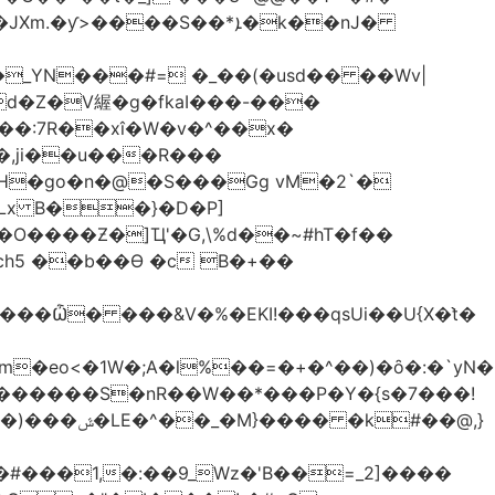
����S��*ܐ�k��nJ�
_YN���#= �_��(�usd�� ��Wv|
d�Z�V䌂�g�fkaI���-���
X��:7R��xî�W�v�^��x�
H�go�n�@�S���Gg vM�2`�
SLx B��}�D�P]
ch5 ��b��Ɵ �c B�+��
�eo<�1W�;А�l%��=�+�^��)�ȏ�:�`yN�
t�X�������S�nR��W��*���P�Y�{s�7���!
#��@,}
�#���1,�:��9_Wz�'B��=_2]����