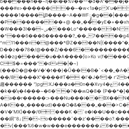
b�����n��~ƞ��i��%v��⥎�d�A"���j�
���#e>������(��~�w<1a�p X˙u�
����1����ȴB����~A��WFᬸ�g��|���G
�Р��������+@ ��_���yE�+��xhdC
�W���ݭ~��!3����Lo^�����I�N C��k������������P�A�8~�^X�#e5�����G6���^x��� )
�^���6���8������
?_��_7����g4@� ܥs���\�����3�ȃ/Q���;� �2�?
^m 11���n�@���*@Z��!��N|{����"�_x�xl Eߏo����o�������&����~>N&W�w� �|��\�
D��z��78�/@���Z/���6������������
�å�zg�����u��A����߫}o>Ko v(f����
C$�=���"�dvؔ�|�~)
(���D�@��V�'�t��)�Ū��ǀ�B�`<��_�A���Zӏ�=�
��/8����X"����#T� �l'�J�f)� r'Zb��x�n����
趨������ ")pg:XJ���a�0n��Xvyع�4 ���4��������� |�?A��)�E�^XW��U|��ұ �JiV�#z��/�q�Z 
�ƙ��̐ʞ�4���~�6�'�?��ʍQ�8� {P��*�]�ܤz�4@��moo3�Ύ�[L�O�&x�Ǵ1���L�/@f�o!�
�a��r�����:>���Nu���i��BX��N�
A�K��_����ud)���O�&���_���>C�
�V�'MX]���/Ѳ ���K � `e�l��U��c�
��絧''8ۿ[ܽ�~ο�����¯��z'����o?.���Q�~��t��/���?��������5��د=?
�v[���%6�w�w���e�ڌ�������6���[�����폃�hup�/�~=_A߱_'/