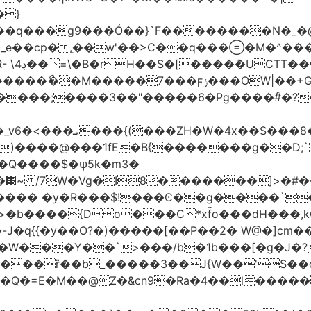
�}
���q���
g9���Ó��}`F��������N�_�@
_e��cp� ,ֵ��w'��>C��q����M�^���
��I�?
|��+G�؉� ���;ꀀ~8���9f�j4�4��"�)�@��}
H ��
����@���1fE�B{�������g��D;`�
_�֋~ /7W�Vg�I8�������]>�#�
��{Do���C*xf̌o���dH���,kQ�9z
�-J�q{{�y��O?�)�����[��P��2� W@�]c
�W���Y��`>���/b�1b���[�g�J�?
����ȑ��b_�����3��J{W��'S��
!��Q�=E�M��@Z�&cn9�Ra�4��l��