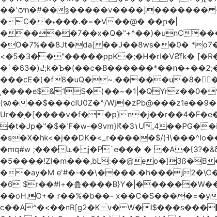
��'ᤅn�#��ȝ�����v����]������� ��DU�7�
� C��˫���.�=�V��@� ��ɲ�|
�����7��x�Q�"+^��)�unC���
�O�7%��8Jt�da[��J��8ws��0� *o7
<�5�3��"�����ppK�;�H�rl�VϨ̽fk� [�R
�`�6߄(�3;k�Ƅ�(��c�B������*��n�+��2;��^��Q�މ7X�v�b �����m���((�>򍹐�1?[Xծ߲'�,ji��u���R���
���cE�)�f8�uQ�~.�����u�8�𠗒
ˌ����e$&1S�)��~�1|�QYrz��0�
(ꩆ���$���cIU0Z�^/Wj�zPb@���z1e��9��{��ܮ�mJ��i��R���-�3 �Ya<��㋲� %�Ml�O����Ƶ�]Ҵ'�G,\%
Ur��֖�[����v�f��p}n�j��r��4�F�e
�t�Jp�"�$�'F�w-�9vm}Ԟ�3۱U,4��PG�
�s�X�hk<�j��DK�<_r�����$/)ߔ\���^Io��(�9�x��g�s��S�\"FH�BwN�Q� ���H���Ѽ� ���&V�%�EKI!���qsUi��U{X�t̀�
�mq#w ;���և�j�P`e��� � �A�{3?�
�5����!ZI�m���,bL:��@eo�]3ß�B
��ay�M e'#�-��\����.�h���j2�\C�
�6 $r��#l+�츪���� B}Y�|������W�����(,�d
��oH.O+� r��%�b��- x��C�S����=�y
c��A^�<��nR[g2�K v�W�I$���s���᡿