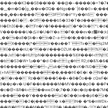
���n��K3��S8��I��`��@�~����{�+?�7��
�__�m�G�|g_��w�ƓQ� �Ngs��`|6� �I)>�;���
��ߨ��x����7��3F Vt�é^Yy��h5`����ۻ���5�"�}1k�[S��ͪ����l��blw��=��S.u}����o�ݛ� ��4�V�^X/�׋E�?
����E{� ۂ�Of����b5�33�T�d�����BO�wǳ�t1 �Qm8�j��_.�]�}Z.S@�n+�5�ݑ>��z���#��,s
H�Eh3{��ٳ�i Fn�V�1����je�*�0k�^\:�d�0�AOoNܰ� vLa��b�@�6��CM��H̷�~��)����h��o哯7?No~�O�ѼiG�X,i���
V������U�ڪV�U�lY�a �F�;��ev�z׷#�;k{��
_��s�a8�Șk�>�ռ�Z~a-n�l�;��b�v�
��X����*�V��a��T`Tx��q2M[�
K{����nU;�^��V���OZU#.����%�
�b�S3�W+1ܒ��^�d-D�x:ج�h R2;d�&%�&��j�̫y�]]ڝ�tZ_ �B�l4�IyV1\�i�a��+m�Ey��Ķ�:&zJ��M�En����ɓɳd-
�ߪ~�������6uk����xK�i%G����^��Ai�^rN���Ň�0���p���L>�⽧!���G�\�KNޝQ9ꎖ��t�i{C<&9J�ij
{+hA���������,���ϷE�E�i �.N��9�
;��v��`Rz�����5��+�8�Ǒo�� cQwF�i
9��p�v�·U�F��k����M�MV����p0� ��P�
�c�@<&R�k<��wѥDt�;7��.X�c�dp���7M��
x������Y������a�ٌ��)w��p6�z��
����i�2�j���� k�i lN� �*&�mWDk<��m�k*خ� ��AK�[�I�XY �$�NQ�
��W� K��M��".�J����-;Y�j[�f