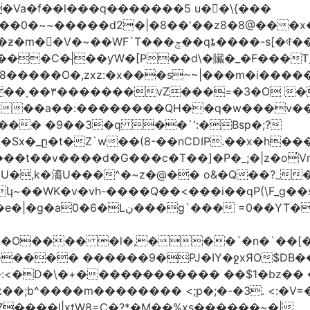
�Va�f��l���q�������5 u��\{���
��0�~~�����d2�|�8��'��z8�8@���x
��C�|̵��ƴW�[P��d\�贜�_�F���Tˍ
�����O�,zxz:�x���s~~|���m�i�����
��˳��۳�������vZ���=�3�O 
�����a��:��������QH��q�w���v�
E�Sx�_ը�t�Z`w��(8-��nCDIP.��x�h
_;�|z�o
qxQ8ǻ �gs�j�s|vҹ?+��-ف��~���t��v����d�G���c�T��]�P�
�,k�㵝U���^�~z�@�� o&�Q��?_��
�ݳ������_�Z�q}s��uzm�=�9]i��?
����� ������9�PJ�IY�ջxЯO$DB�
:<�D�\�+������������ ��$1�bz�� �P
����l|xtW8=C�?*�M��%xs������~�|