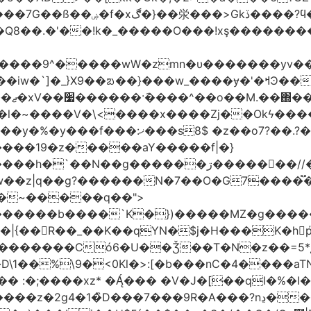
'�Q8��.�'��!k�_�����O���!xş�������
����9^�����wW�zmn�υ�������yv�
�l�~����V�\<����x����Zj��Okϟ����
����19�z�����aY�����f|�}
��N��g������ڗ�����񧰺��//�6㣽
w��z|q��g?������N�7��O�G7����֟
������b����`K�})�����MZ�g�����
��R��_��K��qYN�$j�H���K�hp҆�
������Có­6�U��Ǯ��T�N�z��=5*į�
 :�;����xz* ���� �V�J�[��ql�%�I
9R�A���?nڍ���Nn[��nN¹���6��� �&�Y�`�����-