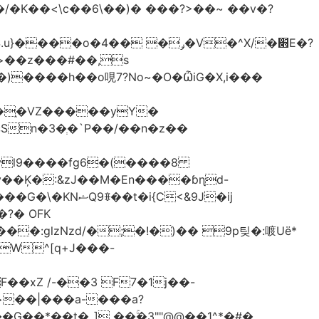
<\c��6\��)� ���?>��~ ��v�?
�֑�VZ�����yΥ�
n�3�ְ�`P��/��n�z��
�N�����B����A�ދ;T�� ���Jvl9����fg
6�(����8
?� OFK
glzNzd/�;�!�)�� 9p팆�:喥Uë*
W^[q+J���-
xZ /-��3 F7�1j��-
G��*��t�_] ��ۚ�3""@@��1^*�#�