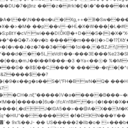
jβnz ���z�֚#rk!�Ȩ�\�"�����k�JXm.�ƴ>
A�\��\N���e�u�)Xg,++�B�Sw����
�X�˓�>�M� ��p��v-�HĹ�X�W���[�L�#I
�S:pBtY�cVwi���D(ȪK@�+D��S�{)�X�"
��{�v��J�z�7��3���1oi��,�ՑZJ\]
^۬���d���5L,eVdIτ��-���3E���%e23�
d��~#hT�f��
���G� �8${��C;���"� ����-�ղ�[�^
�i&Z����$��?
&δ7
��CH�.nξ"�����)V�a�����B���~�m
!M��|����a�]6u�-)fcA'n1B# ;�s-{�t��
J�lGA5��>��@A�X��M�K�)���ݜ�LE�^��_�M}���� �k
q^�HlU"������K �f�DKN���Y��
`� 9x%��J- �� US�����2�iIb�o� =���b