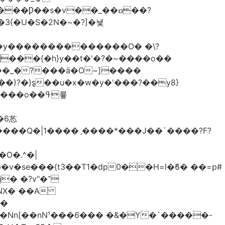
�3{�U�S�2N�~�?]�뇇
�y��������������O� �\?
�)?�}ȿ��u�x�w�y�'���?��y8}
����Q�|1����ˏ����*���J��`����?F?
O�.^�|
v�se���{t3��T1�dp0��H=l�ϐ� ��=p#
 �?v"�־
��