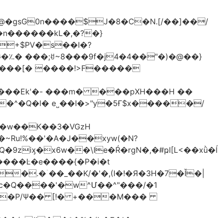
�gsG0n����$J�8�C�N.[/��]��/
n������kL�,�?�}
^�Q�l� e˽��I�>"y�5Ғ$x�����/
�w��K��3�VGzH
iӽ�x6w��\Ie�Ŕ�rgN�,�#ҏI[L<��xǜ�
m�����Ŀ�e����{�P�i�t
�.�ۤ��_��K/�'�,(I�!�Я�3H�7�Ǐ�|
c�Q����'�w^Մ��^"���/�1
����P/Ψ�� [!� +���M���