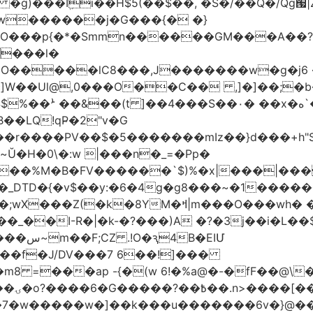
w������j�G���{� �}
���l�
�O�����lC8���,J�������w�g�j6 
��Ul@,0���O��C�� ,]�]��;�b��
��LQ!qP̴�2"v�G
DTD�{�v$��y:�6�4g�g8���~�1�����
M�ߞ|m���O���wh� ��k`^@E(=��`�M
B�EIՄ
��f�J/DV���7 6��!]���
 =���ap -{�(w 6!�%a@�-�fF��@\
~j_�
�k�7�w�����w�]��k���u�������6v�}@�