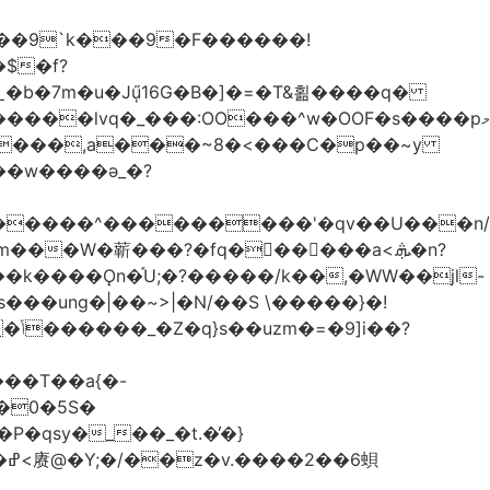
��9`k���9�F������!
�b�7m�u�Jű̩16G�B�]�=�T&횖����q�
����lvq�_���:OO���^w�OOF�s����pމ
����,a���~8�<���C�p��~y
��w����ǝ_�?
�������^���������'�qv��U���n/
̇Vm���W�龩���?�fq������a<.ܞ�n?
k����Ǫn�֡U;�?�����/k��,�WW��jl-
�0�5S�
�qsy�_��_�t.�̓�}