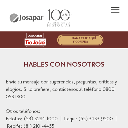
HAGA CLIC AQUÍ
HOME
Y COMPRA
LA EMPRESA
NUESTRAS MARCAS
HABLES CON NOSOTROS
TRABAJE CON
NOSOTROS
Envíe su mensaje con sugerencias, preguntas, críticas y
elogios. Si lo prefiere, contáctenos al teléfono 0800
HABLES CON
053 1800.
NOSOTROS
Otros teléfonos:
Pelotas: (53) 3284-1000 | Itaqui: (55) 3433-9500 |
Recife: (81) 2101-4455