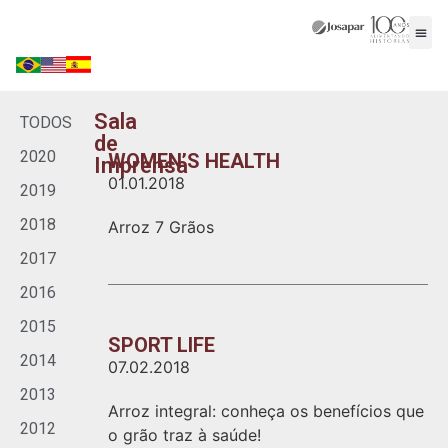
A E
Nossa
Onde
Traba
Fale
Sala
TODOS
de
2020
WOMEN’S HEALTH
Imprensa
01.01.2018
2019
2018
Arroz 7 Grãos
2017
2016
2015
SPORT LIFE
2014
07.02.2018
2013
Arroz integral: conheça os benefícios que
2012
o grão traz à saúde!